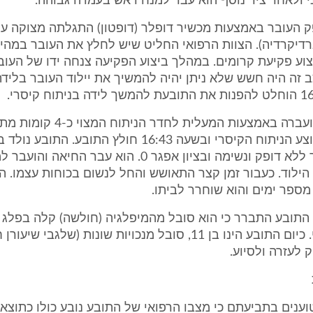
 ולאחר ציר נוסף הוא עבר למנח ראש בעמדה גבוהה.
ק העובר באמצעות מכשיר דופלר (דופטון) התגלתה מצוקה עו
דיקרדיה). הצוות הרפואי החליט שיש לחלץ את העובר במהי
וע פקיעת קרומים. במהלך ביצוע הפקיעה צנחה ידו של העוב
 זה היה חשש שלא ניתן יהיה להמשיך את יילוד העובר בלידה
6. התובעת הועברה באמצעות המעלית לחדר
הלידה, שם בוצע הניתוח הקיסרי ובשעה 16:43 חולץ התובע. התו
2.145 ק"ג אך ללא דופק ונשימה ובציון אפגר 0. הוא עבר החיא
הילוד. כעבור זמן קצר התאושש והחל לנשום בכוחות עצמו. 
ספר ימים והוא שוחרר לביתו.
 התובע התברר כי הוא סובל מהמיפלגיה (חולשה) קלה בפלג ה
ומפיגור שכלי. כיום התובע הינו בן 11, סובל מנכויות שונות (שלגבי שי
 לעזרה ולסיוע.
טוענים בתביעתם כי מצבו הרפואי של התובע נובע כולו כתוצ