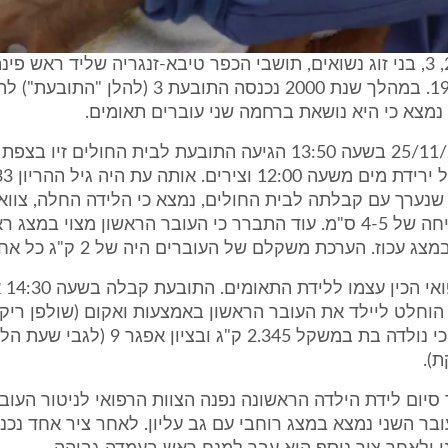
2. התובעים 2, 3, בני זוג נשואים, תושבי הכפר טיבא-זנגריה שליד ראש פי
לזו בשנת 1999. במהלך שנת 2000 נכנסה התובעת 3 (ל
נמצא כי היא נושאת ברחמה שני עוברים תאומים.
3. ביום 25/11/2000 בשעה 13:50 הגיעה התובעת לבית החולים זיו
 שנערך עם קבלתה לבית החולים, נמצא כי הלידה החלה, צוו
מחוק עם פתיחה של 4-5 ס"מ. עוד התברר כי העובר הראשון מצוי במצג
ג עכוז. הערכת משקלם של העוברים היה של 2 ק"ג כל אחד.
4. הצוו
שעה 16:05 הוחלט ליילד את העובר הראשון באמצעות ואקום (שולפן רי
16:12 נרשם כי נולדה בת במשקל 2.345 ק"ג וב
).
ר סיום לידת הילדה הראשונה נפנה הצוות הרפואי לניטור העובר
בר השני נמצא במצג רוחבי עם גב עליון. לאחר ציר אחד נכנ