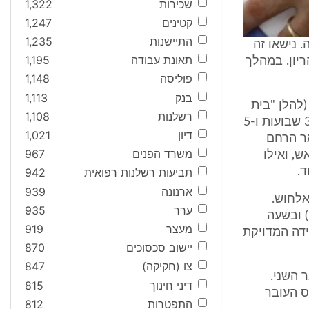
שכירות
1,322
קטינים
1,247
התיישנות
1,235
נה. נישאו זה
תאונת עבודה
1,195
הלן "התובעת") להריון. במהלך
פוליסה
1,148
בנק
1,113
 בצפת (להלן "בית
רשלנות
1,108
החולים") בשל ירידת מים משעה 12:00 וצירים. אותה עת היה גיל ההריון 33 שבועות ו-5
דיון
1,021
אר הרחם
משרד הפנים
967
 ראש, ואילו
תביעות רשלנות רפואית
942
ארנונה
939
ת הרפואי הכין עצמו ללידת התאומים. התובעת קבלה בשעה 14:30 אלחוש.
ערר
935
ק) ובשעה
מעצר
919
ציון אפגר 9 (לגבי שעת הלידה המדויקת
יישוב סכסוכים
870
צו (חקיקה)
847
 השני.
דיני חינוך
815
ס העובר
התפטרות
812