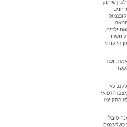
ה לבין שיתוק
ריטריונים
הקונצנזוס). הקונצנזוס
המאה
את ילדים,
ניעתן של משרד
עיתון היוקרתי
אמור, ועוד
הקשר
דו"ח ה- ACOG, ולמצער חלקם, לא
מצבו הרפואי
א התקיימו
נה סובל
ר כשלעצמם