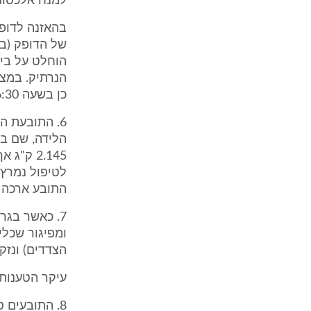
למנח אלכסוני
בהאזנה לדופ
של הדופק (בר
הוחלט על ביצ
הנרתיק. במצב
כן בשעה 16:30 הוחלט להפנות את התובעת להמשך לידה בניתוח קיסרי.
לטיפול נמרץ 
התובע ארכה מ
7. כאשר בגר
הצדדים) ונזקק
עיקר הטענות
8. התובעים 