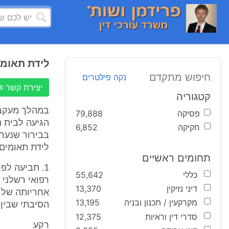
לידת תאומי
חיפוש מתקדם
נקה פילטרים
יצירת קשר ✉
קטגוריה
במהלך מעקב 
פסיקה
79,888
חקיקה
6,852
בבירור שנערך
לידת תאומים 
תחומים ראשיים
כללי
55,642
רפואי רשלני 
דיני נזיקין
13,370
מקרקעין / תכנון ובניה
13,195
הסיבתי שבין
סדרי דין וראיות
12,375
רקע