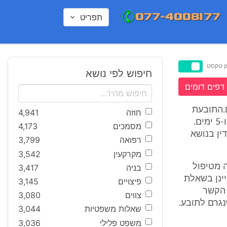
תפריט
ן טקסט
חיפוש לפי נושא
דפים דומים
.התובעת
חוזה
4,941
הגיעה לבית החולים בשל ירידת מים, אותה עת היה גיל ההריון 33 שבועות ו-5 ימים.
מסמכים
4,173
ין בנושא
רפואה
3,799
מקרקעין
3,542
גרמו על פי הנטען לתובע מס' 1 כתוצאה מטיפול
בניה
3,417
יינן בשאלת
פיצויים
3,145
מת הנזק לתובע 1, בשאלת הקשר
צווים
3,080
גרם לתובע.
שאלות משפטיות
3,044
משפט פלילי
3,036