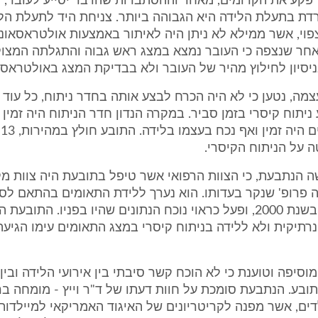
 פקע את הקרומים, מאחר וההסתברות שהדבר יסייע לעובר, 
דת בתעלת הלידה היא הגבוהה ביותר. צניחת היד לתעלת הל
פוי, אשר ממילא לא ניתן היה לאיתור באמצעות אולטראסאונד
אחר שנצפה כי העובר נמצא במצג ראש גבוה והתגלתה המצוק
יסיון לחילוץ מהיר של העובר ולא בבדיקת המצג באולטראסא
מה, נטען כי לא היה הכרח לבצע אותה בחדר ניתוח, כל עוד 
ניתוח קיסרי בזמן סביר. במקרה הנדון חדר הניתוח היה זמין
מ
 על הניתוח הקיסרי.
 הנתבעת, כי הצוות הרפואי אשר טיפל בתובעת היה צוות מקצו
ה פרופ' שנקר בעדותו. הוא נערך ללידת התאומים בהתאם ל
הרפואי שחל בשנת 2000, ופעל כראוי נוכח הנתונים שהיו בפניו. התו
נרתיקית ולא ללידה בניתוח קיסרי במצג התאומים עימו הגיעה
 מוסיפה וטוענת כי לא הוכח קשר סיבתי בין אירועי הלידה ובין
ובע. הנתבעת סומכת על חוות דעתו של ד"ר וייץ - מומחה בר
ילדים, אשר מפנה לקריטריונים של האיגוד האמריקאי למיילדות 