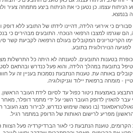
- זהו שלב הניתוח עצמו. גם כאן טוענים התובעים כי הצוות 
 הניתוח עצמו. כן נטען כי את הניתוח ביצע מתמחה צעיר ול
 בנמצא.
ם סבורים כי אירועי הלידה, דהיינו לידתו של התובע ללא דופק 
, הם שגרמו למצבו הרפואי הנוכחי. התובעים מבהירים כי בנס
מו הקריטריונים המקובלים בעולם הרפואה לקביעת קשר סיבת
לפגיעה הנוירולוגית בתובע.
ת כופרת בטענות התובעים. לטענתה לא היתה כל התרשלות מצד
טיפל בתובעת במהלך הלידה, והוא פעל כנדרש ובהתאם לסט
ובלים באותה עת. טענות הנתבעת נסמכות בעניין זה על חוו
ין - מומחה ברפואת יילוד וגניקולוגיה.
התבצע באמצעות ניטור כפול עד לסיום לידת העובר הראשון. 
 עבר להאזין לדופק העובר השני על ידי מתמר דופלר, מאחר 
ולטראסאונד (בו נעשה שימוש כנדרש, לבירור מצג העובר ה
ראשון) מפריע לרישום האותות של הדופק במתמר רגיל.
קרומים, טוענת הנתבעת כי לאור הברדיקרדיה פעל הצוות ה