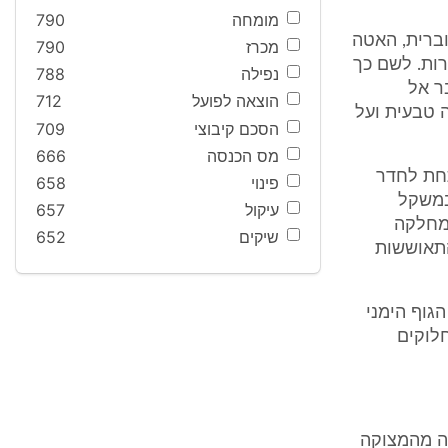
מומחה
790
ברית, האטה
מכרז
790
רות. לשם כך
נפילה
788
ר אל
הוצאה לפועל
712
 טבעית ועל
הסכם קיבוצי
709
מס הכנסה
666
 הניתוח המצוי כ-4 קומות מתחת לחדר
פינוי
658
בע נולד במשקל
עיקול
657
ה והועבר למחלקה
שיקים
652
התאוששות
גוף הימני
עורן חלוקים
אה מהמצוקה