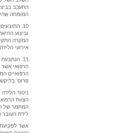
השלב השלישי 
התעכב בביצוע
המומחה שהיה
10. התובעי
וביצוע החיאה
המקרה התקיי
אירועי הלידה 
11. הנתבע
הרפואי אשר 
הרפואיים המק
פרופ' בליקשטי
ניטור הלידה 
הצוות הרפואי
המתמר של הא
לידת העובר ה
אשר לפקיעת ה