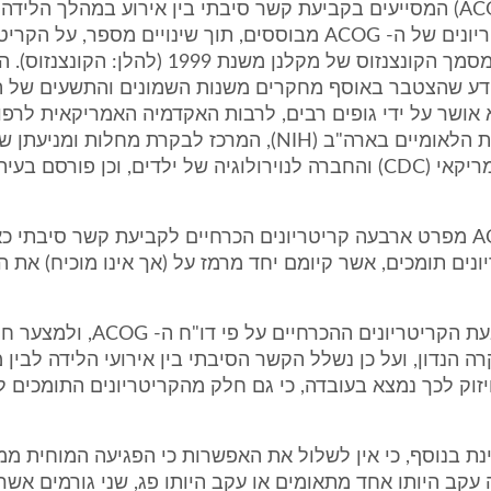
(להלן: ה- ACOG) המסייעים בקביעת קשר סיבתי בין אירוע במהלך הליד
מוחין. הקריטריונים של ה- ACOG מבוססים, תוך שינויים מספר, על הק
המפורטים במסמך הקונצנזוס של מקלנן משנת 1999 (להלן: 
דע שהצטבר באוסף מחקרים משנות השמונים והתשעים של 
 אושר על ידי גופים רבים, לרבות האקדמיה האמריקאית לרפו
מכוני הבריאות הלאומיים בארה"ב (NIH), המרכז לבקרת מחלות ומ
הבריאות האמריקאי (CDC) והחברה לנוירולוגיה של ילדים, וכן פורסם ב
דו"ח ה- ACOG מפרט ארבעה קריטריונים הכרחיים לקביעת קשר סיבתי כ
נים תומכים, אשר קיומם יחד מרמז על (אך אינו מוכיח) את 
לטענת הנתבעת הקריטריונים ההכרחיים על פי 
ה הנדון, ועל כן נשלל הקשר הסיבתי בין אירועי הלידה לבין 
זוק לכך נמצא בעובדה, כי גם חלק מהקריטריונים התומכים ל
ת בנוסף, כי אין לשלול את האפשרות כי הפגיעה המוחית ממ
עקב היותו אחד מתאומים או עקב היותו פג, שני גורמים אש