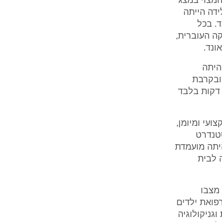
המצוי במצג
ידה הייתה
. בכל
ה העוברית,
ונד.
היתה
 ובקרבת
קום והמרדים היה זמין ואף נכח בעצמו בלידה. התובע חולץ במהירות, 13 דקות בלבד
עי ומיומן,
סטנדרט
בעת היתה מועמדת
 לבית
 מצבו
פואת ילדים
וגניקולוגיה