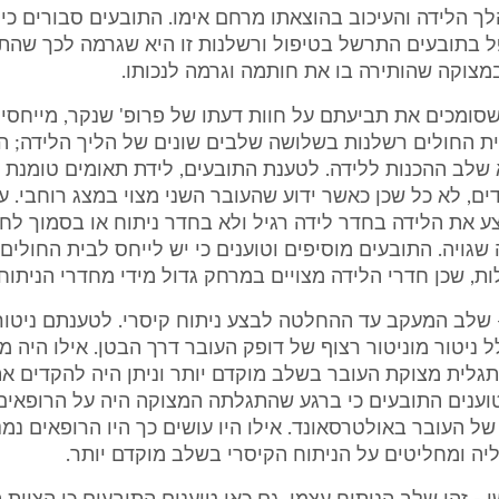
 הלידה והעיכוב בהוצאתו מרחם אימו. התובעים סבורים כי 
ל בתובעים התרשל בטיפול ורשלנות זו היא שגרמה לכך שהתו
במצוקה שהותירה בו את חותמה וגרמה לנכותו.
 שסומכים את תביעתם על חוות דעתו של פרופ' שנקר, מייחסים
ית החולים רשלנות בשלושה שלבים שונים של הליך הלידה; 
 שלב ההכנות ללידה. לטענת התובעים, לידת תאומים טומנת 
דים, לא כל שכן כאשר ידוע שהעובר השני מצוי במצג רוחבי. על
 את הלידה בחדר לידה רגיל ולא בחדר ניתוח או בסמוך לחד
גויה. התובעים מוסיפים וטוענים כי יש לייחס לבית החולים
ות, שכן חדרי הלידה מצויים במרחק גדול מידי מחדרי הניתוח.
 שלב המעקב עד ההחלטה לבצע ניתוח קיסרי. לטענתם ניטור
ל ניטור מוניטור רצוף של דופק העובר דרך הבטן. אילו היה מב
תגלית מצוקת העובר בשלב מוקדם יותר וניתן היה להקדים את
טוענים התובעים כי ברגע שהתגלתה המצוקה היה על הרופאי
של העובר באולטרסאונד. אילו היו עושים כך היו הרופאים נמ
ה ומחליטים על הניתוח הקיסרי בשלב מוקדם יותר.