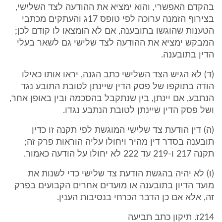
בהקדם האפשרי, והוא ימציא את ההודעה לצד השלישי,
בצירוף הזמנה ערוכה לפי טופס 17ג והעתקים מכתבי
הטענות שהוגשו בתובענה, אם לא הומצאו לו קודם לכן;
המבקש ימציא את ההודעה לצד שלישי גם לשאר בעלי
הדין בתובענה.
(ד) לא הגיש הצד השלישי כתב הגנה, יראו אותו כאילו
הודה בתוקפו של פסק הדין שיינתן לטובת התובע נגד
הנתבע, אם יינתן, בין שנתקבל בהסכמה ובין באופן אחר,
ושל פסק הדין שיינתן לטובת הנתבע נגדו.
(ה) דין הודעת צד שלישי המוגשת לפי תקנה זו כדין
תובענה בסדר דין מהיר ויחולו עליה הוראות פרק זה;
תקנה 217 ו-219 עד 222 לא יחולו על הודעה כאמור.
(ו) לא יהיה בהגשת הודעת צד שלישי כדי לשנות את
מועד הדיון בתובענה או מועדים אחרים הקבועים בפרק
זה, אלא אם כן הדבר הכרחי בנסיבות הענין.
214ז. תיקון כתב תביעה