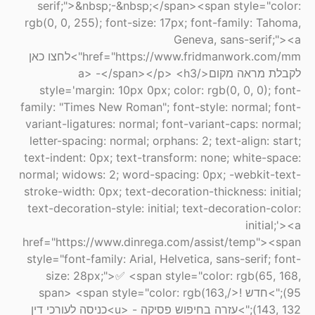
serif;">&nbsp;-&nbsp;</span><span style="color:
rgb(0, 0, 255); font-size: 17px; font-family: Tahoma,
Geneva, sans-serif;"><a
href="https://www.fridmanwork.com/mm">לחצו כאן
לקבלת מראה מקום</a> -</span></p> <h3
style='margin: 10px 0px; color: rgb(0, 0, 0); font-
family: "Times New Roman"; font-style: normal; font-
variant-ligatures: normal; font-variant-caps: normal;
letter-spacing: normal; orphans: 2; text-align: start;
text-indent: 0px; text-transform: none; white-space:
normal; widows: 2; word-spacing: 0px; -webkit-text-
stroke-width: 0px; text-decoration-thickness: initial;
text-decoration-style: initial; text-decoration-color:
initial;'><a
href="https://www.dinrega.com/assist/temp"><span
style="font-family: Arial, Helvetica, sans-serif; font-
size: 28px;">✅ <span style="color: rgb(65, 168,
95);">חדש !</span> <span style="color: rgb(163,
143, 132);">עזרה בחיפוש פסיקה - <u>כניסה לעורכי דין