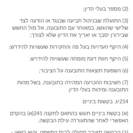
(2) מספר בעלי הדין;
(3) התועלת שבניהול תביעה שכנגד או הודעה לצד
שלישי שהוגשו, במאוחר עם התובענה, אל מול החשש
שבירורן יסבך או יאריך את הדיון שלא לצורך;
(4) היקף העדויות בעל פה והחקירות שעשויות להידרש;
(5) היקף חוות דעת מומחה שעשויות להידרש;
(6) השפעת תוצאות התובענה על הציבור;
(7) חשיבות ההכרעה המהירה בתובענה, בשל מהות
התובענה ומיהות בעלי הדין.
214יג. בקשות ביניים
(א) בקשת ביניים תוגש בהתאם לתקנה 241(א) בהקדם
האפשרי לאחר שהתעוררה עילת הבקשה.
(ב) הבקשה תועבר תחילה לבית המשפט, והוא רשאי -