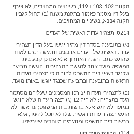
תקנות 102, 103 ו-119, בשינויים המחויבים; לא צירף
בעל דין מסמך כאמור בתקנת משנה (ב) תחול לגביו
תקנה 114א, בשינויים המחויבים.
214ט. תצהיר עדות ראשית של העדים
(א) בתובענה בסדר דין מהיר יגישו בעל הדין תצהירי
עדות ראשית של העדים ארבעים וחמישה ימים לאחר
שהוגש כתב ההגנה האחרון, אלא אם כן קבע בית
המשפט מועד אחר להגשת התצהירים; הוגשה תביעה
שכנגד רשאי בית המשפט להורות כי תצהירי העדות
הראשית בתובענה ובתביעה שכנגד יוגשו באותו מועד.
(ב) לתצהירי העדות יצורפו המסמכים שעליהם מסתמך
העד בתצהירו; לא היה 12 (ג) תצהיר עדות שלא הוגש
במועד לא יוגש אלא ברשות בית המשפט; עד אשר לא
הוגש תצהיר עדות ראשית שלו לא יוכל להעיד, אלא
ברשות בית המשפט ומטעמים מיוחדים שיירשמו.
214י. קביעת מועד דיון