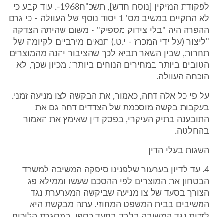
לפקודת הנזיקין [נוסח חדש], תשכ"ח1968-. עוד קבע כי
לא התקיים במשיב מס' 1 יסוד נוסף של העוולה - כי גרם
ההפרה היה "בלי צידוק מספיק" - משום שהיתה הצדקה
"ליצור (על ידי המכרז - י.ט.) תנאים מירביים לקיומה של
תחרות, שבין השאר תביא לכך שהציבור יהנה מהמוצרים
הטובים ביותר במחירים הנוחים ביותר". מכיון שכך, לא
הוכחה העוולה.
על פי כל אלה דחה, כאמור, את הבקשה לצו מניעה זמני.
בעקבות בקשה מוסכמת של הצדדים דחה גם את
התובענה בתיק העיקרי, בפסק דין שאימץ את האמור
בהחלטה.
השגות בעלי הדין
4. עד לדיון בערעור שלפנינו סיפקה המשיבה למשרד
הבטחון את המוצרים לפי ההסכם שעשו וממילא פג
הצורך בסעד של צו מניעה שביקשה המערערת נגד
המשיבים בבית המשפט המחוזי. עתה מבקשת היא
לזכות נגד המשיבה בלבד בסעד כספי, במסגרת הליכים