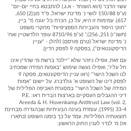
עשוי הדבר (הוא השוחד - א.ג.) להתבטא בחיי יום-יום"
(ע"פ 150/88 לושי נ' מדינת ישראל, פ"ד מב(2) 650,
657). עמימות זו היא, על כן, הכרח בל יגונה (ד' ביין,
"חוקי היסוד והעבירות הספציפיות" מחקרי משפט
(תשנ"ו) 251, 256)." (ע"פ 8710/96 עופר הלדשטיין ואח'
נ' מדינת ישראל (טרם פורסם) (להלן - "עניין
הדיסקונטאים"), בפסקה 9 לפסק הדין).
עם זאת, אפילו ניזהר שלא "יילכד ברשת מי שהדין אינו
חל עליו", ואפילו נעשה שימוש "באמות המידה שמכתיב
לנו השכל הישר" (ראו עניין הדיסקונטאים, פסקה 9
לפסק דינו של השופט א' גולדברג. על יישום "אמות
המידה של השכל הישר" במסגרת האכיפה הפלילית של
דיני ההגבלים העסקיים בארצות הברית ראו: P.E.
Areeda & H. Hovenkamp Antitrust Law (vol. 2,
1995) 33-4), עומדת בעינה הבעיתיות שבהגדרה מבחינת
תוצאותיה הפליליות. עמד על כך בזמנו השופט (כתארו
אז) מ' לנדוי לענין החוק הראשון: