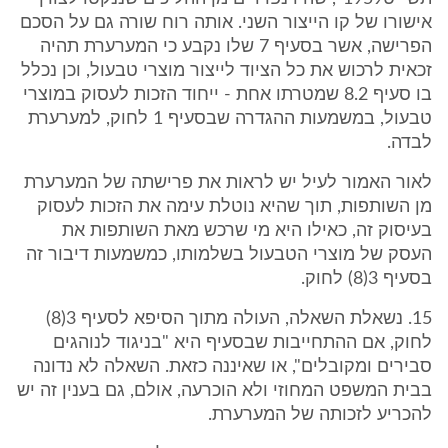
אישורו של קו הייצור השני. אותה רוח שורה גם על הסכם
הפרישה, אשר בסעיף 7 שלו נקבע כי המערערת תהיה
זכאית לרכוש את כל הציוד לייצור מוצרי טבעול, וכן נכלל
בו סעיף 8.2 שמטרתו אחת - ייחוד הזכות לעסוק במוצרי
טבעול, במשמעות ההגדרה שבסעיף 1 לחוק, למערערת
לבדה.
לאור האמור לעיל יש לראות את פרישתה של המערערת
מן השותפות, תוך שהיא נוטלת עימה את הזכות לעסוק
בעיסוק זה, כאילו היא מי שרכש מאת השותפות את
העסק של מוצרי הטבעול בשלמותו, כמשמעות דיבור זה
בסעיף 3(8) לחוק.
15. נשאלת השאלה, העולה מתוך הסיפא לסעיף 3(8)
לחוק, אם ההתחייבות שבסעיף היא "בניגוד לנוהגים
סבירים ומקובלים", או שאיננה כזאת. השאלה לא נדונה
בבית המשפט המחוזי ולא הוכרעה, אולם, גם בענין זה יש
להכריע לזכותה של המערערת.