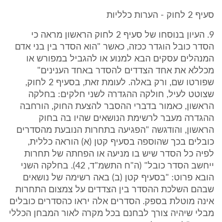
סעיף 2 לחוק - הערות כלליות
9. העיון בנוסחו של סעיף 2 לחוק הראשון מראה כי
הסדר כובל הוגדר ככזה, כאשר "הוא הסדר בין בני אדם
המנהלים עסקים הבא למנוע או להגביל במפורש או
מכללא את אחד הצדדים להסדר באחד הענינים"
שפורטו שם, ורק באלה. לעומת זאת, בסעיף 2 לחוק,
שצוטט לעיל, חולקה ההגדרה לשני חלקים: בחלקה
הראשון, כאמור בדברי ההסבר להצעת החוק, הורחבה
ההגדרה מעבר לרשימת הנושאים שהיו בה בחוק
הראשון, והודגשה "הפגיעה בתחרות הנובעת מהסדרים
כובלים בכך שהוספה בסעיף קטן (א) הוראה כללית,
לפיה כל הסדר שיש בו מניעה או הפחתה של תחרות
ייחשב הסדר כובל" (ה"ח התשמ"ד, 42). בחלקה השני
הובא פרוט: "בסעיף קטן (ב) באה רשימה של נושאים
שבהם השלכת ההסדר בין הצדדים על צמצום התחרות
אינה מוטלת בספק. הסדרים אלה יראו כהסדרים כובלים
מבלי שיהיה צורך לבחנם בכל מקרה לאור המבחן הכללי