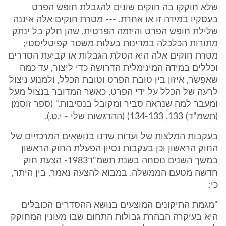
שלא חוקקו בה חוקים שונים להגבלת חופש הפרט
בעסקיו במידה זו או אחרת. --- מטרת חוקים אלה איננה
שלילת חופש הפרט והיזמה הפרטית, שהן חלק בל ינתק
מתורות הכלכלה במדינות בעלות משטר קפיטליסטי;
מטרת חוקים אלה היא הטלת הגבלות או קביעת הסדרים
וכללים במידה המינימלית הדרושה כדי ליצור, עד כמה
שאפשר, איזון בין טובת הפרט וטובת הכלל, ולמנוע ניצול
לרעה של הכלל על ידי הפרט, כאשר המדובר בנצול מעל
ומעבר למה שנראה סביר ומקובל בנסיבות." (ספר זוסמן
(תשמ"ד) 133, 134-133) (ההדגשות שלי - י.ט.).
בעקבות המלצות של ועדות שדנו בנושאים המרכזיים של
החוק הראשון וכן בעקבות נסיון הפעלת החוק הראשון
במשך השנים נוסחה בשנת תשמ"ד1983- הצעת חוק
חדשה מטעם הממשלה. במבוא להצעה נאמר, בין היתר,
כי:
"מגמת התיקונים המוצעים בנושא ההסדרים הכובלים
היא בעיקרה הבהרת גבולות התחום שבו מעונין המחוקק