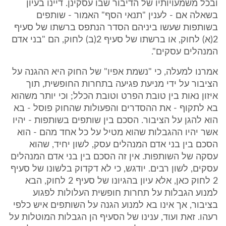
ובכל משמעויותיו של הדיבור שבו עסקינן. דיינו בעיון
בשאלה אם - לענין "תנאי הסף" האמור - שותפים
בשותפות שעשו ביניהם הסדר הנתפס ברשתו של סעיף
2(א) לחוק, או ברשתו של סעיף 2(ב) לחוק, הם "בני אדם
המנהלים עסקים".
אמרנו למעלה, כי "נשמת אפיו" של החוק היא ההגנה על
הציבור על ידי מניעת פגיעה בתחרות החופשית, תוך
איזון נאות בין טובת הפרט וטובת הכלל; וכי יותר משהוא
בא לתקוף - את ההסדרים והפעולות שהחוק פוסל - בא
הוא להגן על הציבור. הסכם בין שותפים בשותפות - יהיו
אשר יהיו ההגבלות שהוא מטיל על כל אחד מהם - הוא
הסכם בין בני אדם המנהלים עסק, לשון יחיד, שהוא
עסקה של השותפות. אין זה הסכם בין בני אדם המנהלים
עסקים, לשון רבים. יודגש, כי לא דקדוק בלשונו של סעיף
2 לחוק כאן, אלא עיון בהגיונו של סעיף 2 לחוק, הבא
למנוע הגבלות על תחרות חופשית העלולות לפגוע
בציבור, אך אינו בא למנוע הגנה על השותפים איש כלפי
רעהו. זאת ועוד, ענינו של הסעיף הן הגבלות המוטלות על