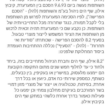
השותפות נעשה ביום 9.6.93 הסכם בין המערערת, קיבוץ
אילון, שף הים ניהול בע"מ והשותפות (להלן - "הסכם
הפרישה"), לפיו הסכימה המערערת לפרוש מן השותפות
בלי לקבל תמורה, כנגד שחרורה מכל התחייבויותיה של
השותפות. כן נקבע שם כי המערערת תהיה זכאית לרכוש
מן השותפות את הציוד המשמש לייצור מוצרי טבעול.
בסעיף 8.2 להסכם הפרישה - שכותרתו "סודיות ואי
תחרות" - (להלן - "הסעיף") נכללה ההתחיבות העומדת
ביסוד המחלוקת שלפנינו:
"8.2 אילון, שף הים וחברת הניהול מתחייבים בזה, ביחד
ולחוד כי עד לחלוף חמש שנים מתום התקופה הקובעת
הם יימנעו מלעסוק, במישרין או בעקיפין, בין כבעלים,
כשותף, כמספק שירותי כח אדם, כיועץ או בכל דרך
אחרת, בפיתוח, טכנולוגיה או ייצור של מוצרי מזון דמויי
בשר המורכבים בעיקרם מחלבון צמחי וכן ימנעו כל
פעילות כאמור בדרך אחרת כלשהי במתקן שף הים
בקיבוץ אילון.