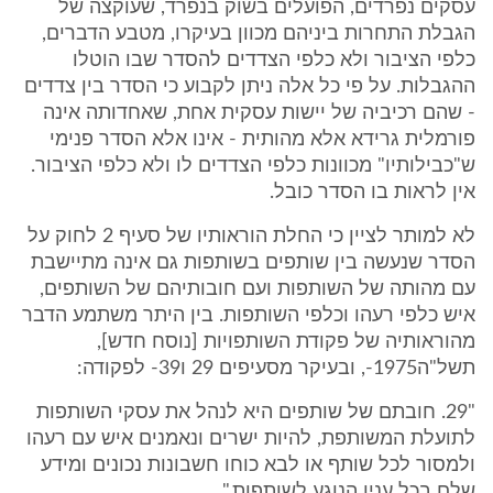
עסקים נפרדים, הפועלים בשוק בנפרד, שעוקצה של
הגבלת התחרות ביניהם מכוון בעיקרו, מטבע הדברים,
כלפי הציבור ולא כלפי הצדדים להסדר שבו הוטלו
ההגבלות. על פי כל אלה ניתן לקבוע כי הסדר בין צדדים
- שהם רכיביה של יישות עסקית אחת, שאחדותה אינה
פורמלית גרידא אלא מהותית - אינו אלא הסדר פנימי
ש"כבילותיו" מכוונות כלפי הצדדים לו ולא כלפי הציבור.
אין לראות בו הסדר כובל.
לא למותר לציין כי החלת הוראותיו של סעיף 2 לחוק על
הסדר שנעשה בין שותפים בשותפות גם אינה מתיישבת
עם מהותה של השותפות ועם חובותיהם של השותפים,
איש כלפי רעהו וכלפי השותפות. בין היתר משתמע הדבר
מהוראותיה של פקודת השותפויות [נוסח חדש],
תשל"ה1975-, ובעיקר מסעיפים 29 ו39- לפקודה:
"29. חובתם של שותפים היא לנהל את עסקי השותפות
לתועלת המשותפת, להיות ישרים ונאמנים איש עם רעהו
ולמסור לכל שותף או לבא כוחו חשבונות נכונים ומידע
שלם בכל ענין הנוגע לשותפות."