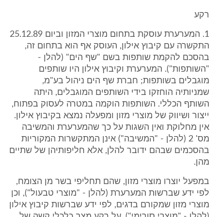
רקע
1. המערערת עוסקת בתחום מוצרי המזון וביום 25.12.89
התקשרה עם קיבוץ אילון, העוסק אף הוא בתחום זה,
בהסכם להקמת שותפות בשם "שף הים" (להלן -
"השותפות"). המערערת וקיבוץ אילון היו שותפים
מוגבלים בשותפות; חברת שף הים ניהול בע"מ,
שמניותיה הוחזקו בידי השותפים המוגבלים, היתה
השותף הכללי. השותפות הוקמה במטרה לעסוק בפתוח,
ייצור ושיווק של מוצרי מזון ומפעלה נמצא בקיבוץ אילון.
אין מחלוקת ואין השגות על כך שהמערערת והמשיבה
מס' 2 (להלן - "המשיבה") אינן המתקשרות המקוריות
בהסכמים שבהם ידובר להלן, אלא חליפותיהן של שתיים
מהן.
במפעל יוצרו מוצרי מזון, שהם תחליפי בשר מן הצומח,
לפי ידע שברשות המערערת (להלן - "מוצרי טבעול"), וכן
מוצרי מזון שמקורם בדגים, לפי ידע שברשות קיבוץ אילון
(להלן - "מוצרי סורימי"). על רקע מצב כלכלי קשה של