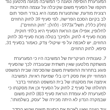
המערערת הוסיפה וטענה כי המשיבה מנועה מלטעון נגד
תוקפו של הסעיף משום שקיבלה על עצמה התחייבות
רצונית מודעת, שהתנערות ממנה היא בגדר חוסר תום
לב בקיום הסכם הפרישה, לפי סעיף 39 לחוק החוזים
(חלק כללי), תשל"ג1973- (להלן: "חוק החוזים").
לחלופין, אפילו אם הוראת הסעיף היא בלתי חוקית,
מכוח סעיף 4 לחוק, ולפיכך בטלה מכוח סעיף 30 לחוק
החוזים, יש לאכפה על פי שיקולי צדק, כאמור בסעיף 31,
סיפא, לחוק החוזים.
7. טענותיה העיקריות של המשיבה היו כי המערערת
מושתקת מלטעון שאין תשתית שבעובדה לכך שהסעיף
פוגע בתחרות החופשית משום שהסכימה שבית המשפט
המחוזי יתן את פסק דינו בלי שמיעת ראיות. המשיבה
אימצה את מסקנתו של בית המשפט המחוזי בדבר
תחולתו של סעיף 2 לחוק על הסעיף וכן את מסקנתו כי
למערערת לא עומדת הוראת סעיף 3(8) לחוק משום
שבמקרה הנדון לא היתה מכירה של "עסק, בשלמותו".
עוד טענה שאין לאכוף את הסעיף משום שהוא הסדר