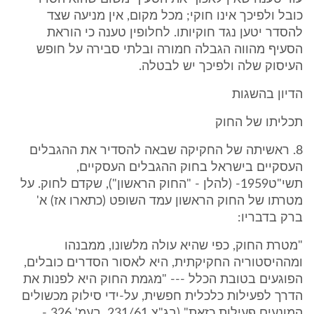
כובל ולפיכך אינו חוקי; מכל מקום, אין מניעה שצד
להסדר יטען נגד חוקיותו. לחלופין טענה כי הוראת
הסעיף מהווה הגבלה חמורה ובלתי סבירה על חופש
העיסוק שלה ולפיכך יש לבטלה.
הדיון בהשגות
תכליתו של החוק
8. ראשיתה של החקיקה שבאה להסדיר את ההגבלים
העסקיים בישראל בחוק ההגבלים העסקיים,
תשי"ט1959- (להלן - "החוק הראשון"), שקדם לחוק. על
מטרתו של החוק הראשון עמד השופט (כתארו אז) א'
ברק בדבריו:
"מטרת החוק, כפי שהיא עולה מלשונו, ממבנהו
ומההיסטוריה החקיקתית, היא לאסור הסדרים כובלים,
הפוגעים בטובת הכלל --- "מגמת החוק היא לפנות את
הדרך לפעילות כלכלית חפשית, על-ידי סילוק מכשולים
המונעים פעילות כזאת" (בג"צ 231/61, בעמ' 326 -