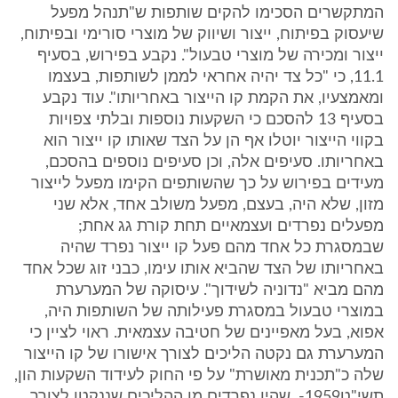
המתקשרים הסכימו להקים שותפות ש"תנהל מפעל
שיעסוק בפיתוח, ייצור ושיווק של מוצרי סורימי ובפיתוח,
ייצור ומכירה של מוצרי טבעול". נקבע בפירוש, בסעיף
11.1, כי "כל צד יהיה אחראי לממן לשותפות, בעצמו
ומאמצעיו, את הקמת קו הייצור באחריותו". עוד נקבע
בסעיף 13 להסכם כי השקעות נוספות ובלתי צפויות
בקווי הייצור יוטלו אף הן על הצד שאותו קו ייצור הוא
באחריותו. סעיפים אלה, וכן סעיפים נוספים בהסכם,
מעידים בפירוש על כך שהשותפים הקימו מפעל לייצור
מזון, שלא היה, בעצם, מפעל משולב אחד, אלא שני
מפעלים נפרדים ועצמאיים תחת קורת גג אחת;
שבמסגרת כל אחד מהם פעל קו ייצור נפרד שהיה
באחריותו של הצד שהביא אותו עימו, כבני זוג שכל אחד
מהם מביא "נדוניה לשידוך". עיסוקה של המערערת
במוצרי טבעול במסגרת פעילותה של השותפות היה,
אפוא, בעל מאפיינים של חטיבה עצמאית. ראוי לציין כי
המערערת גם נקטה הליכים לצורך אישורו של קו הייצור
שלה כ"תכנית מאושרת" על פי החוק לעידוד השקעות הון,
תשי"ט1959-, שהיו נפרדים מן ההליכים שננקטו לצורך