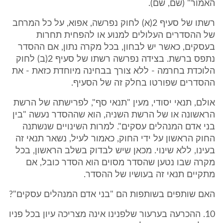
האמור" (שם, שם).
רשתו של סעיף 2(א) לחוק נפרשה, אפוא, על כל המרחב
של ההסדרים העלולים למנוע או להפחית תחרות
בעסקים, כאשר יש לבחון, בכל מקרה נתון, אם ההסדר
נתפס ברשת. בצידה נפרשה רשתו של סעיף 2(ב) לחוק
הלוכדת בחרמה - ללא צורך בבחינה מיוחדת כזאת - את
ההסדרים שפורטו בחלק זה של הסעיף.
אולם, תנאי יסודי, מעין "תנאי סף", לפרישתה של הרשת
הראשונה או של הרשת השניה, הוא שההסדר נעשה "בין
בני אדם המנהלים עסקים". למרות השינויים שנשתנה
החוק הראשון על ידי החוק, כאמור לעיל, נשאר תנאי זה
בעינו, ללא שינוי. מכאן שיש לבדוק בשלב הראשון, בכל
מקרה שבו נטען שהסדר מסוים הוא הסדר כובל, אם
מתקיים תנאי זה בעושיו של ההסדר.
האם שותפים בשותפות הם "בני אדם המנהלים עסקים"?
10. ההכרעה בערעור שלפנינו אינה מצריכה עיון בכל פניו