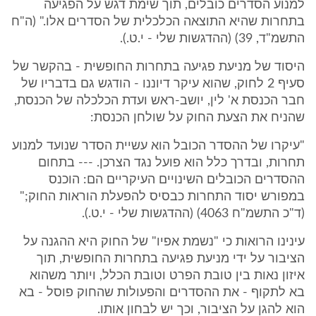
למנוע הסדרים כובלים, תוך שימת דגש על הפגיעה
בתחרות שהיא התוצאה הכלכלית של הסדרים אלו." (ה"ח
התשמ"ד, 39) (ההדגשות שלי - י.ט.).
היסוד של מניעת פגיעה בתחרות החופשית - בהקשר של
סעיף 2 לחוק, שהוא עיקר דיוננו - הודגש גם בדבריו של
חבר הכנסת א' לין, יושב-ראש ועדת הכלכלה של הכנסת,
שהניח את הצעת החוק על שולחן הכנסת:
"עיקרו של ההסדר הכובל הוא עשיית הסדר שנועד למנוע
תחרות, ובדרך כלל הוא פועל נגד הצרכן. --- בתחום
ההסדרים הכובלים השינויים העיקריים הם: הוכנס
במפורש יסוד התחרות כבסיס להפעלת הוראות החוק;"
(ד"כ התשמ"ח 4063) (ההדגשות שלי - י.ט.).
עינינו הרואות כי "נשמת אפיו" של החוק היא ההגנה על
הציבור על ידי מניעת פגיעה בתחרות החופשית, תוך
איזון נאות בין טובת הפרט וטובת הכלל, ויותר משהוא
בא לתקוף - את ההסדרים והפעולות שהחוק פוסל - בא
הוא להגן על הציבור, וכך יש לבחון אותו.