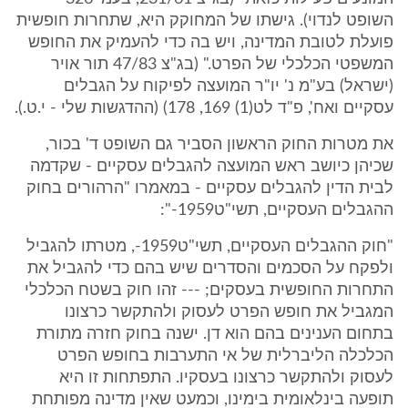
השופט לנדוי). גישתו של המחוקק היא, שתחרות חופשית
פועלת לטובת המדינה, ויש בה כדי להעמיק את החופש
המשפטי הכלכלי של הפרט." (בג"צ 47/83 תור אויר
(ישראל) בע"מ נ' יו"ר המועצה לפיקוח על הגבלים
עסקיים ואח', פ"ד לט(1) 169, 178) (ההדגשות שלי - י.ט.).
את מטרות החוק הראשון הסביר גם השופט ד' בכור,
שכיהן כיושב ראש המועצה להגבלים עסקיים - שקדמה
לבית הדין להגבלים עסקיים - במאמרו "הרהורים בחוק
ההגבלים העסקיים, תשי"ט1959-":
"חוק ההגבלים העסקיים, תשי"ט1959-, מטרתו להגביל
ולפקח על הסכמים והסדרים שיש בהם כדי להגביל את
התחרות החופשית בעסקים; --- זהו חוק בשטח הכלכלי
המגביל את חופש הפרט לעסוק ולהתקשר כרצונו
בתחום הענינים בהם הוא דן. ישנה בחוק חזרה מתורת
הכלכלה הליברלית של אי התערבות בחופש הפרט
לעסוק ולהתקשר כרצונו בעסקיו. התפתחות זו היא
תופעה בינלאומית בימינו, וכמעט שאין מדינה מפותחת