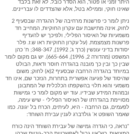
היתר זמני או פטור, הוא הסדר כובל. לא זאת בלבד
שאינו חוקי, וממילא בטל, אלא שהצדדים לו עבריינים.
ניתן לומר כי פרשנות מרחיבה של ההגדרה שבסעיף 2
לחוק, אינה מתישבת עם עקרון החוקיות, המחייב חד
משמעיות של האיסור הפלילי, ולפיכך יש להעדיף
פרשנות מצמצמת. (על עקרון החוקיות ראו ש.ז. פלר
יסודות בדיני עונשין (כרך ג', 1992), 348-347; ח' כהן
המשפט (מהדורה 2, 1996), 665-664). יש גם מקום לומר
שבין כך ובין כך מובנה בהגדרה חוסר ודאות, הבולט
במיוחד בהגדרה הרחבה שבסעיף 2(א) לחוק; משום
שהיסוד של פגיעה אפשרית בתחרות, הנזכר שם, אינו חד
משמעי והוא תלוי בהשקפתו הכלכלית של המתבונן
ובמהות המידע שבידיו. עוד יש מקום לומר כי גמישות
מסויימת בהגדרתו של האיסור הפלילי - שיש עימה,
לפעמים, גם הרחבה - היא, לעיתים, הכרח בל יגונה. כמו
שאמר השופט א' גולדברג לענין עבירת השוחד:
"נראה, כי הגדרה גמישה של עבירת השוחד הינה כורח
המציאות, כש"אין גבול לאפשרויות הרב-גוניות שבהן