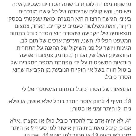
פרשנות מצרה הלוכדת ברשתה הסדרים מעטים, אינה
פשוטה, והשיקולים שביסודה של כל גישה מורכבים.
בעיני, הגישה הרצויה היא המצרה, כזאת שנקטתי בפסק
דין זה, וזאת משלושה טעמים עיקריים. האחד, צמצום
תוצאותיה של הקביעה שהסדר הוא הסדר כובל בתחום
המשפט הפלילי; השני, העדפת ערכים של תום לב,
הגינות ויושר על פני השיקול של ההגנה על התחרות
החופשית; השלישי, הכרוך בקודמו, צמצום הפגיעה
בוודאות המשפטית על ידי הפחתת מספר המקרים של
ביטול חוזה בשל אי-חוקיות הנובעת מן הקביעה שהוא
הסדר כובל.
התוצאות של הסדר כובל בתחום המשפט הפלילי
18. סעיף 4 לחוק אוסר הסדר כובל שלא אושר, או שלא
ניתן לו היתר זמני או פטור:
"4. לא יהיה אדם צד להסדר כובל, כולו או מקצתו, אלא
אם כן קיבל מאת בית הדין אישור לפי סעיף 9 או היתר
זמני לפי סעיף 13 או פטור לפי סעיף 14, ואם היו