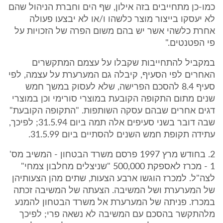
כמו-כן מתחייבים בזה אילון, שף הים וחברת הניהול שהם
לא יעסקו בייצור מוצר כלשהו ו/או לא יבצעו פעולה
אחרת כלשהי אשר יש בהם משום הפרה של הזכויות על
פי הפטנטים."
במקביל להתחייבות שקבלו על עצמם המתקשרים
האחרים לפי הסעיף, קיבלה גם המערערת על עצמה, לפי
סעיף 8.4 להסכם הפרישה, שלא לעסוק במשך חמש
שנים מתום התקופה הקובעת במוצרי סורימי וכן במוצרי
דגים אחרים שבהם עסקה השותפות. "התקופה הקובעת"
שבה דובר בשני סעיפים אלה תמה ביום 31.5.94; לפיכך,
עתידה תקופת חמש השנים להסתיים ביום 31.5.99.
2. בחודש מרץ 1997 פרסם משרד הבטחון - המשיב מס'
1 - מכרז לאספקת 500,000 "שניצלים מחלבון צמחי"
לצה"ל. למכרז הוגשו ארבע הצעות, שתים מהן הצעותיהן
של המערערת ושל המשיבה. הצעתה של המשיבה זכתה
במכרז. פניתה של המערערת אל משרד הבטחון להמנע
מלהתקשר בהסכם עם המשיבה לא נשאה פרי; לפיכך