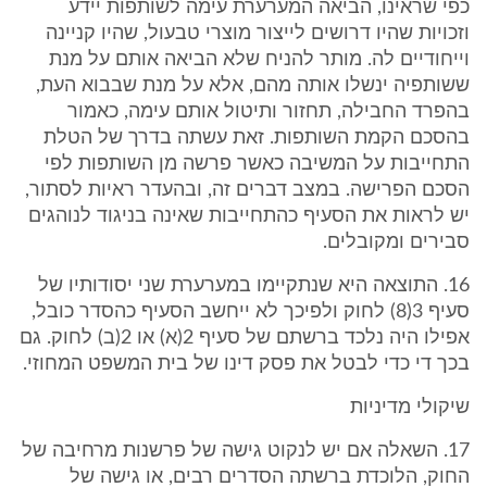
כפי שראינו, הביאה המערערת עימה לשותפות יידע
וזכויות שהיו דרושים לייצור מוצרי טבעול, שהיו קניינה
וייחודיים לה. מותר להניח שלא הביאה אותם על מנת
ששותפיה ינשלו אותה מהם, אלא על מנת שבבוא העת,
בהפרד החבילה, תחזור ותיטול אותם עימה, כאמור
בהסכם הקמת השותפות. זאת עשתה בדרך של הטלת
התחייבות על המשיבה כאשר פרשה מן השותפות לפי
הסכם הפרישה. במצב דברים זה, ובהעדר ראיות לסתור,
יש לראות את הסעיף כהתחייבות שאינה בניגוד לנוהגים
סבירים ומקובלים.
16. התוצאה היא שנתקיימו במערערת שני יסודותיו של
סעיף 3(8) לחוק ולפיכך לא ייחשב הסעיף כהסדר כובל,
אפילו היה נלכד ברשתם של סעיף 2(א) או 2(ב) לחוק. גם
בכך די כדי לבטל את פסק דינו של בית המשפט המחוזי.
שיקולי מדיניות
17. השאלה אם יש לנקוט גישה של פרשנות מרחיבה של
החוק, הלוכדת ברשתה הסדרים רבים, או גישה של