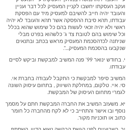
ועקב העסקתו יחשבו לקניין המעסיק לכל דבר ועניין
והעובד יהיה חייב להשיבם למעסיק מיד עם הפסקת
עבודתו, תהא סיבת ההפסקה אשר תהא והעובד לא יהיה
ראשי ולא יהיה זכאי לעשות בהם כל שימוש שהוא בכלל
וכל שימוש בהם לטובת צד ג' כלשהוא בפרט מבלי
שניתנה לכדהסכמת המעסיק מראש בכתב ובתנאים
שנקבעו בהסכמת המעסיק...".
י. בחודש ינואר 99' פנה המשיב למבקשת וביקש לסיים
עבודתו.
המשיב סיפר למבקשת כי התקבל לעבודה בחברת אי.
סי. איי. טלקום, במחלקת השיווק , בתחום עיסוק השונה
לגמרי מתחום העיסוק של המבקשת.
יא. משעזב המשיב את החברה המבקשת חתם על מסמך
נוסף ובו אישר והתחייב כי לא לקח מהחברה כל חומר
כתוב או תוכניות מקור.
יב. כשבועיים לפני הגשת הבקשה נשוא הדיון, השתתף