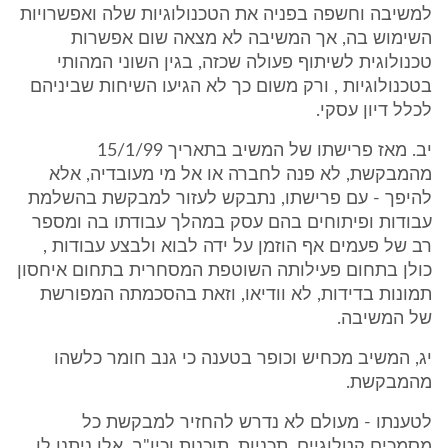
למשיבה וחשפה בפניה את הטכנולוגיות שלה ואפשרויות
השימוש בה, אך המשיבה לא מצאה שום אפשרות
טכנולוגית לשיתוף פעולה שכזה, בגין השוני המהותי
בטכנולוגיות , ורק משום כך לא הגיעו השיחות שביניהם
לכלל דיון עסקי.
יב. מאז פרישתו של המשיב בתאריך 15/1/99
מהמבקשת, לא פנה לחברה או אל מי מעובדיה, אלא
להיפך - עם פרישתו, נתבקש לעזור למבקשת בהשלמת
עבודות ופיתוחים בהם עסק במהלך עבודתו בה ומספר
רב של פעמים אף הוזמן על ידה לבוא ולבצע עבודות ,
כולן בתחום פעילותה השוטפת המסחרית בתחום איחסון
תמונות בדידות, לא וודיאו, וזאת בהסכמתה המפורשת
של המשיבה.
יג, המשיב מכחיש וכופר בטענה כי גנב חומר כלשהו
מהמבקשת.
לטענתו - מעולם לא נדרש להחזיר למבקשת כל
מסמכים קטלוגיים, תכניות, תוכנות וכיו"ב, אלו ניתנו לו