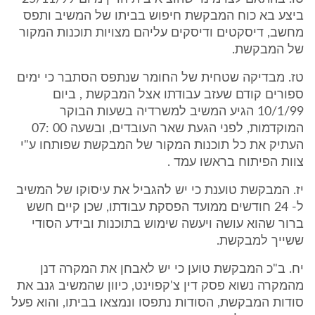
ביצע בא כוח המבקשת חיפוש בביתו של המשיב ותפס
מחשב, דיסקטים ודיסקים עליהם מצויות תוכנות המקור
של המבקשת.
טז. מבדיקה שטחית של החומר שנתפס הסתבר כי ימים
ספורים קודם שעזב עבודתו אצל המבקשת , ביום
10/1/99 הגיע המשיב למשרדיה בשעות הבוקר
המוקדמות, לפני הגעת שאר העובדים, ובשעה 00 :07
העתיק את כל תוכנות המקור של המבקשת שפותחו ע"י
צוות הפיתוח בראשו עמד .
יז. המבקשת טוענת כי יש להגביל את עיסוקו של המשיב
ל- 24 חודשים ממועד הפסקת עבודתו, שכן קיים חשש
ברור שהוא עושה ויעשה שימוש בתוכנות ובידע הסודי
ששייך למבקשת.
יח. ב"כ המבקשת טוען כי יש לאבחן את המקרה דנן
מהמקרה נשוא פסק דין צ'קפוינט, כיוון שהמשיב גנב את
סודות המבקשת, הסודות נתפסו ונמצאו בביתו, והוא פעל