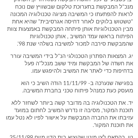
מנכ"ל המבקשת בתערוכת טלקום שבשוויץ שם נוכח
לראות להפתעתו כי המשיבה מציגה טכנולוגיה המכונה
"טשטוש בלוקים לאחר דחיסה אגרסיבית" שהיא אחת
מבין הטכנולוגיות אותן פיתחה המבקשת באמצעות צוות
הפיתוח בראשו עמד המשיב , אותן טכנולוגיות
שהמבקשת סירבה למכור למשיבה בשלהי שנת 98'.
יג. המצאות הפתרון הטכנולגי הנ"ל בידי המשיבה עורר
את חשדה של המבקשת ומיד ששב מנכל"ה פעל
בדחיפות כדי לאתר את המשיב ולהיפגש עמו.
בפגישה שנערכה ב- 11/11/99 הודה השיב כי הוא
מועסק כעת כמנהל פיתוח טכני בחברת המשיבה.
יד. את הטכנולוגיה בה מדובר קשה ביותר לשחזר ללא
תוכנת המקור, מסיבה זו נדרש המשיב לחתום במועד
עזיבתו את החברה המבקשת על אישור לפיו לא נטל עמו
את תוכנת המקור.
טו. בהתאם לצו מינוי שהוציא בית הדין מיום 25/11/99