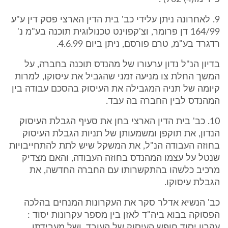
9. לאחרונה ניתן עלידי כב' בית הדין הארצי פסק דין ע"ע
164/99 דן פרומר, וצ'קפוינט טכנולוגית תוכנה בע"מ נ'
רדגרד בע"מ, טרם פורסם, ניתן ביום 4.6.99.
בדיון הנ"ל נדון ערעורו של מהנדס תוכנה בחברה, על
המשך החלת צו מניעה זמני שהגביל את עיסוקו, למרות
קיומה של תניה המגבילה את העיסוק בהסכם עבודה בין
המהנדס לבין החברה בה עבד.
10. כב' בית הדין הארצי בחן את סעיף הגבלת העיסוק
הנדון, את תוקפן ומשמעותן של תניות הגבלת העיסוק
בחוזה העבודה הנ"ל, את המשקל שיש לתת להתחייבויות
שנטל על עצמו המהנדס בחוזה העבודה, והאם מצדיק
מרכיב כלשהו בהתקשרותו עם החברה החדשה, את
הגבלת עיסוקו.
כב' הנשיא אדלר סקר את העקרונות המנחים בהלכה
הפסוקה בבוא ביה"ד לאזן בין מספר עקרונות יסוד :
עקרון יסוד חופש העיסוק של העובד, ושל מעבידתו