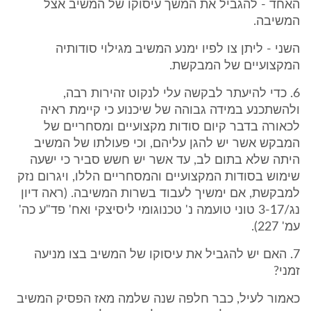
האחד - להגביל את המשך עיסוקו של המשיב אצל
המשיבה.
השני - ליתן צו לפיו ימנע המשיב מגילוי סודותיה
המקצועיים של המבקשת.
6. כדי להיעתר לבקשה עלי לנקוט זהירות רבה,
ולהשתכנע במידה גבוהה של שיכנוע כי קיימת ראיה
לכאורה בדבר קיום סודות מקצועיים ומסחריים של
המבקש אשר יש להגן עליהם, וכי פעולתו של המשיב
היתה שלא בתום לב, עד אשר יש חשש סביר כי ישעה
שימוש בסודות המקצועיים והמסחריים הללו, ויגרום נזק
למבקשת, אם ימשיך לעבוד בשרות המשיבה. (ראה דיון
נג/3-17 טוני טועמה נ' טכנוגומי ליסיצקי ואח' פד"ע כה'
עמ' 227).
7. האם יש להגביל את עיסוקו של המשיב בצו מניעה
זמני?
כאמור לעיל, כבר חלפה שנה שלמה מאז הפסיק המשיב