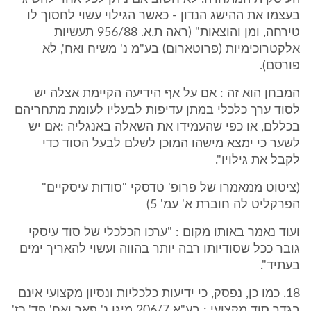
בעצמו את ההישג הנדון - כאשר הגילוי עשוי לחסוך לו
טירחה, ומן והוצאות" (ראה ת.א. 956/88 תעשיות
אלקטרוכימיות (פרוטארום) בע"מ נ' משיח ואח', לא
פורסם).
המבחן הוא זה : אם על אף הידיעה הקיימת אצלה יש
לסוד ערך כלכלי במתן עדיפות לבעליו לעומת מתחריהם
בכללם, או כפי שהעמידו את השאלה באנגליה :אם יש
לשער כי ימצא מישהו המוכן לשלם לבעל הסוד כדי
לקבל את גילויו".
(ציטוט ממאמרו של פרופ' טדסקי "סודות עיסקיים"
הפרקליט לה חוברת א' עמ' 5)
ועוד נאמר באותו מקום : "ערכו הכלכלי של סוד עיסקי
גובר ככל שסודיותו רבה יותר בהווה ועשוי להאריך ימים
בעתיד".
18. כמו כן, נפסק, כי ידיעות כלכליות ונסיון מקצועי אינם
בגדר סוד מקצועי : בע"א 206/7 מיגן נ' פאר ואח' פד' כז'