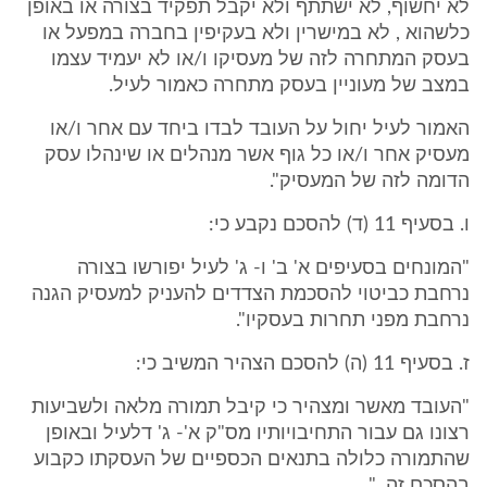
לא יחשוף, לא ישתתף ולא יקבל תפקיד בצורה או באופן
כלשהוא , לא במישרין ולא בעקיפין בחברה במפעל או
בעסק המתחרה לזה של מעסיקו ו/או לא יעמיד עצמו
במצב של מעוניין בעסק מתחרה כאמור לעיל.
האמור לעיל יחול על העובד לבדו ביחד עם אחר ו/או
מעסיק אחר ו/או כל גוף אשר מנהלים או שינהלו עסק
הדומה לזה של המעסיק".
ו. בסעיף 11 (ד) להסכם נקבע כי:
"המונחים בסעיפים א' ב' ו- ג' לעיל יפורשו בצורה
נרחבת כביטוי להסכמת הצדדים להעניק למעסיק הגנה
נרחבת מפני תחרות בעסקיו".
ז. בסעיף 11 (ה) להסכם הצהיר המשיב כי:
"העובד מאשר ומצהיר כי קיבל תמורה מלאה ולשביעות
רצונו גם עבור התחיבויותיו מס"ק א'- ג' דלעיל ובאופן
שהתמורה כלולה בתנאים הכספיים של העסקתו כקבוע
בהסכם זה. "