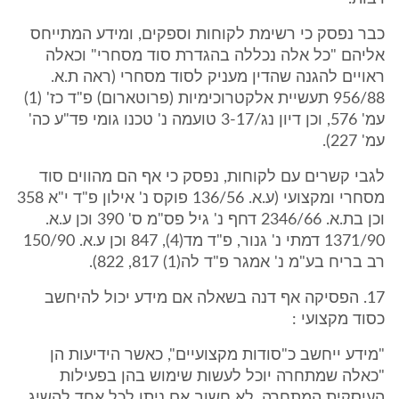
כבר נפסק כי רשימת לקוחות וספקים, ומידע המתייחס
אליהם "כל אלה נכללה בהגדרת סוד מסחרי" וכאלה
ראויים להגנה שהדין מעניק לסוד מסחרי (ראה ת.א.
956/88 תעשיית אלקטרוכימיות (פרוטארום) פ"ד כז' (1)
עמ' 576, וכן דיון נג/3-17 טועמה נ' טכנו גומי פד"ע כה'
עמ' 227).
לגבי קשרים עם לקוחות, נפסק כי אף הם מהווים סוד
מסחרי ומקצועי (ע.א. 136/56 פוקס נ' אילון פ"ד י"א 358
וכן בת.א. 2346/66 דחף נ' גיל פס"מ ס' 390 וכן ע.א.
1371/90 דמתי נ' גנור, פ"ד מד(4), 847 וכן ע.א. 150/90
רב בריח בע"מ נ' אמגר פ"ד לה(1) 817, 822).
17. הפסיקה אף דנה בשאלה אם מידע יכול להיחשב
כסוד מקצועי :
"מידע ייחשב כ"סודות מקצועיים", כאשר הידיעות הן
"כאלה שמתחרה יוכל לעשות שימוש בהן בפעילות
העיסקית המתחרה. לא חשוב אם ניתן לכל אחד להשיג