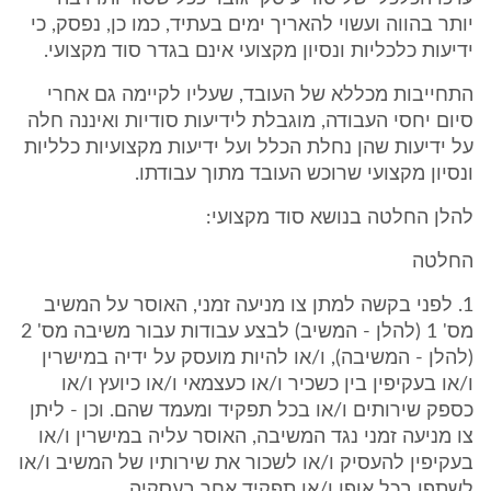
יותר בהווה ועשוי להאריך ימים בעתיד, כמו כן, נפסק, כי
ידיעות כלכליות ונסיון מקצועי אינם בגדר סוד מקצועי.
התחייבות מכללא של העובד, שעליו לקיימה גם אחרי
סיום יחסי העבודה, מוגבלת לידיעות סודיות ואיננה חלה
על ידיעות שהן נחלת הכלל ועל ידיעות מקצועיות כלליות
ונסיון מקצועי שרוכש העובד מתוך עבודתו.
להלן החלטה בנושא סוד מקצועי:
החלטה
1. לפני בקשה למתן צו מניעה זמני, האוסר על המשיב
מס' 1 (להלן - המשיב) לבצע עבודות עבור משיבה מס' 2
(להלן - המשיבה), ו/או להיות מועסק על ידיה במישרין
ו/או בעקיפין בין כשכיר ו/או כעצמאי ו/או כיועץ ו/או
כספק שירותים ו/או בכל תפקיד ומעמד שהם. וכן - ליתן
צו מניעה זמני נגד המשיבה, האוסר עליה במישרין ו/או
בעקיפין להעסיק ו/או לשכור את שירותיו של המשיב ו/או
לשתפו בכל אופן ו/או תפקיד אחר בעסקיה.