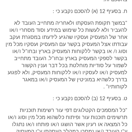
ח. בסעיף 12 (א) להסכם נקבע כי :
"במשך תקופת העסקתו ולאחריה מתחייב העובד לא
להעביר ולא לעשות כל שימוש במידע וסוד מסחרי ו/או
אחר של המעסיק ועסקיו שהגיע לידעתו במסגרת ועקב
עבודתו אצל המעסיק בקשר עם המעסיק ועסקיו מכל מין
וסוג ו/ או בקשר ללקוחות המעסיק בארץ ובחו"ל ו/או
בקשר לספקי המעסיק בארץ ובחו"ל. העובד מתחייב
לשמור על סודיות מוחלטת בכל דבר וענין הקשור
למעסיק ו/או לעסקיו ו/או ללקוחות המעסיק, ולא לפגוע
בדרך כלשהיא במוניטין של המעסיק ו/או במאגר
לקוחותיו" .
ט. בסעיף 12 (ב) להסכם נקבע כי :
"כל המסמכים הקטלוגים דפי עור רשימות תוכניות
תרשימים תוכנות עור ופיתוח כלשהוא מכל מין וסוג ו/או
כל המצאה או רעיון אשר הושגו ו/או פותחו ו/או נתגלו
ע"י העובד ו/או נמסרו במהלך העסקתו ע"י המעסיק