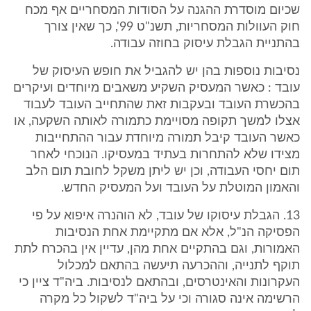
שכיום מוסדרת ההגנה על הסודות המסחריים אף מכח
חוק העוולות המסחריות, תשנ"ט 99', כך שאין צורך
בהתניית הגבלת עיסוק בחוזה עבודה.
נסיבות נוספות בהן יש להגביל את חופש העיסוק של
עובד : כאשר המעסיק השקיע משאבים מיוחדים ועיקרים
בהכשרת העובד ובעקבות זאת שהתחייב העובד לעבוד
אצלו למשך תקופה מסויימת כתמורה לאותה השקעה, או
כאשר העובד קיבל תמורה מיוחדת עבור ההתחייבות
מצידו שלא להתחרות בעתיד במעסיקו. הנוכחי לאחר
תום יחסי העבודה, וכן יש ליתן משקל לחובת תום הלב
והאמון המוטלת על העובד ועל המעסיק החדש.
13. הגבלת עיסוקו של עובד, לא הוהנרה איפוא על פי
הפסיקה הנ"ל, אלא אם מתקיימת אחת הנסיבות
האמורות, וגם בהתקיים אחת מהן, עדיין אין בהכרח לתת
תוקף לתנייה, וההכרעה תיעשה בהתאם למכלול
העקרונות והאינטרסים, ובהתאם לנסיבות. ביה"ד ציין כי
הרשימה אינה סגורה וכי על ביה"ד לשקול כל מקרה