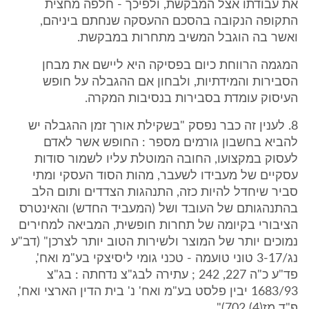
את עבודתו אצל המבקשת, ולפיכך - חלפה מחצית
התקופה הנקובה בהסכם ההעסקה שנחתם ביניהם,
ואשר בה הוגבל המשיב מתחרות במבקשת.
המגמה הרווחת כיום בפסיקה היא ליישם את מבחן
הסבירות והמידתיות, ולבחון אם ההגבלה על חופש
העיסוק עומדת בסבירות בנסיבות המקרה.
8. לענין זה כבר נפסק "בשקילת אורך זמן ההגבלה יש
להביא בחשבון גורמים מספר : החופש אשר לאדם
לעסוק במקצועו, החובה המוטלת עליו לשמור סודות
עסקיים של מעבידו לשעבר, מהות הסוד העסקי ומתי
סביר שיחדל להיות כזה, התנהגות הצדדים ותום הלב
בהתנהגותם של העובד ושל (המעביד החדש) והאינטרס
הציבורי בקיומה של תחרות חופשית, המביאה למחירים
נמוכים יותר של המוצר ולשירות הטוב יותר לצרכן" (דב"ע
נג/3-17 טוני טועמה - טכני גומי ליסיצקי בע"מ ואח',
פד"ע כ"ה 227, 242 ; עתירה לבג"צ נדחתה : בג"צ
1683/93 יבין פלסט בע"מ ואח' נ' בית הדין הארצי ואח',
פ"ד מז(4) 702)".