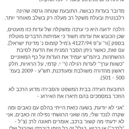
מדובר בעדות כבושה. התובעת שטחה גרסה שהינה
רלבנטית ובעלת משקל רב מעלה רק בשלב מאוחר יותר.
הלכה ידועה היא כי ערכה ומשקלה של עדות כזו מועטים,
שכן הכובש את עדותו חשוד כי אמיתות הדברים מוטלת
בספק [ור' ע"פ 4127/94 ג'מיל קזמוס נ' מדינת ישראל].
עם זאת, כאשר ניתן הסבר המניח את הדעת לסיבת
ההשתהות, ביהמ"ש יעמיד את העדות על כף המאזניים
"כשוות ערך" לעדות רגילה (ר' י. קדמי, על הראיות, חלק
ראשון מהדורה משולבת ומעודכנת, תש"ע - 2009 בעמ'
500 - 501).
התובעת העידה בבית המשפט והסבירה מדוע הרכב לא
הוזכר במסמכים בהם תיארו את האירוע -
"אני לא יודעת, בשעה כזאת הייתי בהלם עם כאבים ומה
שקרה לנכד שלי, מה שאני הרגשתי נפילה זה כאבים, אני
לא ידעתי מה קשור ברכב, אומרים תאונה לרכ (צ"ל -
"לרכב") או כביש. בגלל זה כל הזמן דיברתי שהרגל שלי