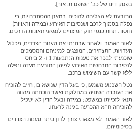
בפסק דינו של כב' השופט ת. אור].
התובעת לא הצליחה להוכיח, במאזן ההסתברויות, כי
נפלה בסמוך לרכב ושנסיבות האירוע (במידה וראויות)
חוסות תחת כנפי חוק הפיצויים לנפגעי תאונות הדרכים.
לאור האמור, ולאחר שבחנתי את טענות הצדדים, מכלול
העדויות, התצהירים, המוצגים למיניהם והמסמכים
שוכנעתי לבכר את טענות הנתבעות 1 ו- 2 ביחס
לנסיבות התרחשות האירוע לפיהן התובעת מעדה ונפלה
ללא קשר עם השימוש ברכב.
נטל השכנוע משמעו, כי בעל הדין שנושא בו, חייב להוכיח
את העובדה השנויה במחלוקת ואשר הוכחתה מהווה
תנאי לזכייתו במשפט; במידה ובעל הדין לא ישכיל
להוכיחה תהא ההכרעה בגינה לרעתו.
לאור האמור, לא מצאתי צורך לדון ביתר טענות הצדדים
בסיכומיהם.