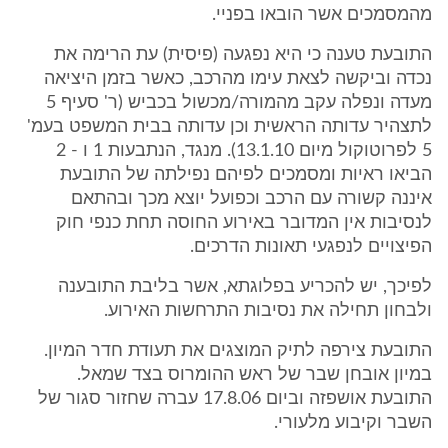
מהמסמכים אשר הובאו בפניי.
התובעת טענה כי היא נפגעה (פיסית) עת הרימה את
נכדה וביקשה לצאת עימו מהרכב, כאשר בזמן היציאה
מעדה ונפלה עקב מהמורה/מכשול בכביש (ר' סעיף 5
לתצהיר עדותה הראשית וכן עדותה בבית המשפט בעמ'
5 לפרוטוקול מיום 13.1.10). מנגד, הנתבעות 1 ו - 2
הביאו ראיות ומסמכים לפיהם נפילתה של התובעת
איננה קשורה עם הרכב וכפועל יוצא מכך ובהתאם
לנסיבות אין המדובר באירוע החוסה תחת כנפי חוק
הפיצויים לנפגעי תאונות הדרכים.
לפיכך, יש להכריע בפלוגתא, אשר בליבת התובענה
ולבחון תחילה את נסיבות התרחשות האירוע.
התובעת צירפה לתיק המוצגים את תעודת חדר המיון.
במיון אובחן שבר של ראש ההומרוס בצד שמאל.
התובעת אושפזה וביום 17.8.06 עברה שחזור סגור של
השבר וקיבוע מלעורי.