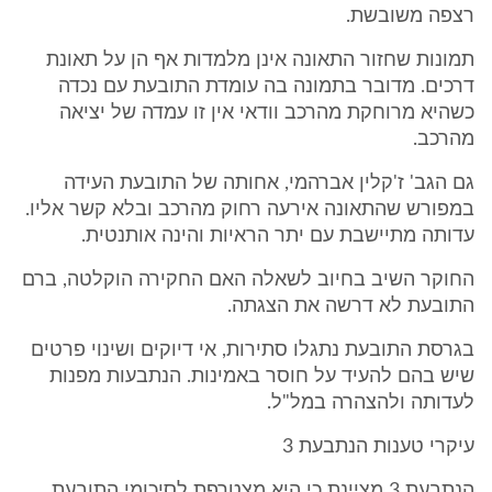
רצפה משובשת.
תמונות שחזור התאונה אינן מלמדות אף הן על תאונת
דרכים. מדובר בתמונה בה עומדת התובעת עם נכדה
כשהיא מרוחקת מהרכב וודאי אין זו עמדה של יציאה
מהרכב.
גם הגב' ז'קלין אברהמי, אחותה של התובעת העידה
במפורש שהתאונה אירעה רחוק מהרכב ובלא קשר אליו.
עדותה מתיישבת עם יתר הראיות והינה אותנטית.
החוקר השיב בחיוב לשאלה האם החקירה הוקלטה, ברם
התובעת לא דרשה את הצגתה.
בגרסת התובעת נתגלו סתירות, אי דיוקים ושינוי פרטים
שיש בהם להעיד על חוסר באמינות. הנתבעות מפנות
לעדותה ולהצהרה במל"ל.
עיקרי טענות הנתבעת 3
הנתבעת 3 מציינת כי היא מצטרפת לסיכומי התובעת