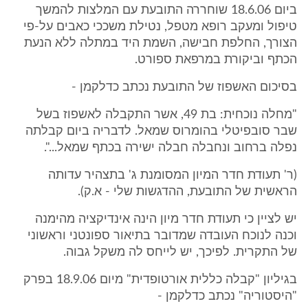
ביום 18.6.06 שוחררה התובעת עם המלצות להמשך
טיפול ומעקב רופא מטפל, נטילת משככי כאבים על-פי
הצורך, החלפת חבישה, השמת היד במתלה ללא הנעת
הכתף וביקורת במרפאת ספורט.
בסיכום האשפוז של התובעת נכתב כדלקמן -
"מחלה נוכחית: בת 49, אשר התקבלה לאשפוז בשל
שבר סובפיטלי בהומרוס שמאל. לדבריה ביום קבלתה
נפלה ברחוב ונחבלה חבלה ישירה בכתף שמאל...".
(ר' תעודת חדר המיון המסומנת ג' בתצהיר עדותה
הראשית של התובעת, ההדגשות שלי - א.ק).
יש לציין כי תעודת חדר מיון הינה אינדיקציה מהימנה
וכנה לנוכח העובדה שמדובר בתיאור ספונטני וראשוני
של התקרית. לפיכך, יש לייחס לה משקל גבוה.
בגיליון "קבלה כללית אורטופדית" מיום 18.9.06 בפרק
"היסטוריה" נכתב כדלקמן -