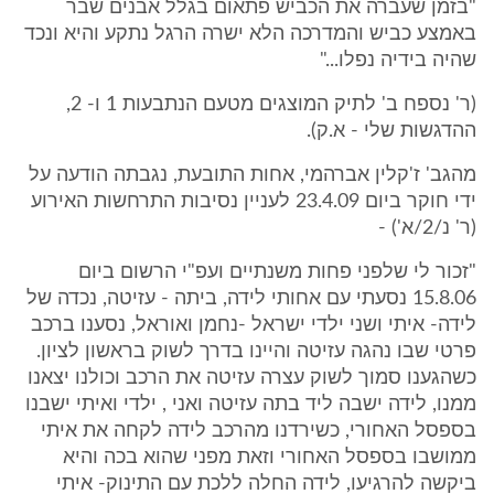
"בזמן שעברה את הכביש פתאום בגלל אבנים שבר
באמצע כביש והמדרכה הלא ישרה הרגל נתקע והיא ונכד
שהיה בידיה נפלו..."
(ר' נספח ב' לתיק המוצגים מטעם הנתבעות 1 ו- 2,
ההדגשות שלי - א.ק).
מהגב' ז'קלין אברהמי, אחות התובעת, נגבתה הודעה על
ידי חוקר ביום 23.4.09 לעניין נסיבות התרחשות האירוע
(ר' נ/2/א') -
"זכור לי שלפני פחות משנתיים ועפ"י הרשום ביום
15.8.06 נסעתי עם אחותי לידה, ביתה - עזיטה, נכדה של
לידה- איתי ושני ילדי ישראל -נחמן ואוראל, נסענו ברכב
פרטי שבו נהגה עזיטה והיינו בדרך לשוק בראשון לציון.
כשהגענו סמוך לשוק עצרה עזיטה את הרכב וכולנו יצאנו
ממנו, לידה ישבה ליד בתה עזיטה ואני , ילדי ואיתי ישבנו
בספסל האחורי, כשירדנו מהרכב לידה לקחה את איתי
ממושבו בספסל האחורי וזאת מפני שהוא בכה והיא
ביקשה להרגיעו, לידה החלה ללכת עם התינוק- איתי