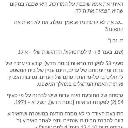
ראיתי את אמא שוכבת על המדרכה, היא שכבה במקום
שהיא הוציאה את הילד.
...ש. את לא יודעת מדוע אמך נפלה. את לא ראית את
התאונה?
ת. נכון".
(שם, בעמ' 8 ו- 9 לפרוטוקול, ההדגשות שלי - א.ק).
סעיף 53 לפקודת הראיות (נוסח חדש), קובע כי ערכה של
עדות ומהימנותם של עדים, הינם עניין של בית המשפט
להחליט בו על-פי התנהגותם של העדים, נסיבות העניין
ואותות האמת המתגלים במהלך המשפט.
גרסתה של התובעת הינה עדות שיש לבחנה על פי סעיף
54 (2) לפקודת הראיות [נוסח חדש], תשל"א - 1971.
התובעת העידה כי לא מסרה הודעה במשטרה ושהאירוע
דווח לחברת הביטוח שנתיים וחצי לאחר האירוע (ר'
עדותה מיום 13.1.10 בעמ' 4 לפרוטוקול) -