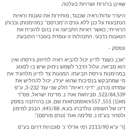
שאינן ברורות ושרויות בעלטה.
היעדר עדות/ראיה שכנגד, מותירות את טענות וראיות
הנתבעות על כנן ללא גורם ה"מכרסם" במהימנותן ובכוחן
הראייתי, כאשר ראיות התביעה אין בהם להוכיח את
הטענות כדבעי. התנהלות זו עומדת בעוכרי התובעת.
ונפסק -
"אכן, כשצד לדיון יכול להביא ראיה לחיזוק גירסתו ואין
הוא מביאה, עלול הדבר לשמש נימוק שיש בו לפגוע
במהימנות גירסת תביעתו. המנעות צד לדיון מלהעיד את
מי שמתבקש בנסיבות שהוא יעידו, יכול להחליש את
עמדתו (הרנון, "דיני ראיות" חלק שני עמ' 3-232, ע"פ
522/84,539, סביחאת ואח' נ. מדינת ישראל, פס"ד
מא(1) 551, 557והאסמכתאות שם, וכן בהרחבה בפסק
דינו של השופט גולדברג בע.א. 445/88, הבנק למימון
ולסחר בע"מ נ. סלימה ואח' (טרם פורסם)".
[ר' ע"א 2113/90 רמי אדלר נ' סוכנויות דרום בע"מ