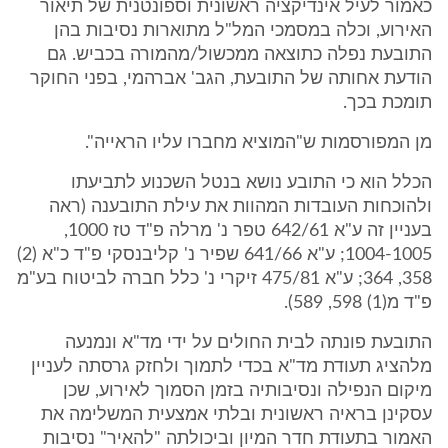
כאמור לעיל אינדיקציה ראשונית וספונטנית של תיאור
האירוע, וכלה במסמכי המל"ל מתוארות נסיבות בהן
התובעת נפלה כתוצאה ממכשול/מהמורה בכביש. גם
הודעת אחותה של התובעת, הגב' אברהמי, בפני החוקר
תומכת בכך.
מן המפורסמות ש"המוציא מחברו עליו הראייה".
הכלל הוא כי התובע נושא בנטל השכנוע לתביעתו
ולהוכחות העובדות המהוות את עילת התובענה (ראה
בעניין זה ע"א 642/61 טפר נ' מרלה פ"ד טז 1000,
1004-1005; ע"א 641/66 שפיר נ' קליבנסקי פ"ד כ"א (2)
358, 364; ע"א 475/81 זיקרי נ' כלל חברה לביטוח בע"מ
פ"ד מ(1) 598, 589).
התובעת פונתה לבית החולים על ידי מד"א ונמנעה
מלהציג תעודת מד"א בכדי לתמוך ולחזק גרסתה לעניין
מיקום הנפילה ונסיבותיה בזמן הסמוך לאירוע, שכן
עסקינן בראיה ראשונית ובלתי אמצעית המשלימה את
האמור בתעודת חדר המיון וביכולתה "להאיר" נסיבות