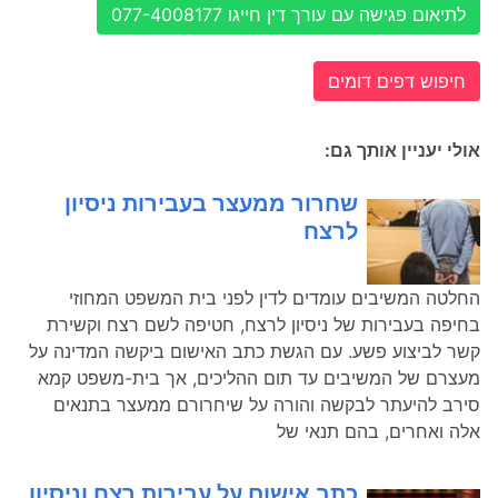
לתיאום פגישה עם עורך דין חייגו 077-4008177
חיפוש דפים דומים
אולי יעניין אותך גם:
שחרור ממעצר בעבירות ניסיון
לרצח
החלטה המשיבים עומדים לדין לפני בית המשפט המחוזי
בחיפה בעבירות של ניסיון לרצח, חטיפה לשם רצח וקשירת
קשר לביצוע פשע. עם הגשת כתב האישום ביקשה המדינה על
מעצרם של המשיבים עד תום ההליכים, אך בית-משפט קמא
סירב להיעתר לבקשה והורה על שיחרורם ממעצר בתנאים
אלה ואחרים, בהם תנאי של
כתב אישום על עבירות רצח וניסיון