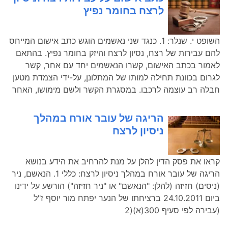
לרצח בחומר נפיץ
השופט י. שנלר: 1. כנגד שני נאשמים הוגש כתב אישום המייחס
להם עבירות של רצח, נסיון לרצח והיזק בחומר נפיץ. בהתאם
לאמור בכתב האישום, קשרו הנאשמים יחד עם אחר, קשר
לגרום בכוונת תחילה למותו של המתלונן, על-ידי הצמדת מטען
חבלה רב עוצמה לרכבו. במסגרת הקשר ולשם מימושו, האחר
הריגה של עובר אורח במהלך
ניסיון לרצח
קראו את פסק הדין להלן על מנת להרחיב את הידע בנושא
הריגה של עובר אורח במהלך ניסיון לרצח: כללי 1. הנאשם, ניר
(ניסים) חזיזה (להלן: "הנאשם" או "ניר חזיזה") הורשע על ידינו
ביום 24.10.2011 ברציחתו של הנער יפתח מור יוסף ז"ל
(עבירה לפי סעיף 300(א)(2