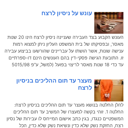
עונש על ניסיון לרצח
העונש הקבוע בצד העבירה שעניינה ניסיון לרצח הינו 20 שנות
מאסר, ובפסיקתו של בית המשפט העליון ניתן למצוא רמות
ענישה שונות, אשר הושתו על עבריינים שהורשעו בביצוע עבירה
זו. התובעת הגישה פסקי-דין בהם העונשים הינם דו-ספרתיים
עד כדי 18 שנות מאסר לריצוי בפועל (למשל, ע"פ 5015/98
מעצר עד תום ההליכים בניסיון
לרצח
להלן החלטה בנושא מעצר עד תום ההליכים בניסיון לרצח:
החלטה 1. זוהי בקשה למעצרו של המשיב עד תום ההליכים
המשפטיים כנגדו, בגין כתב אישום המייחס לו עבירות של נסיון
רצח, החזקת נשק שלא כדין ונשיאת נשק שלא כדין, הכל