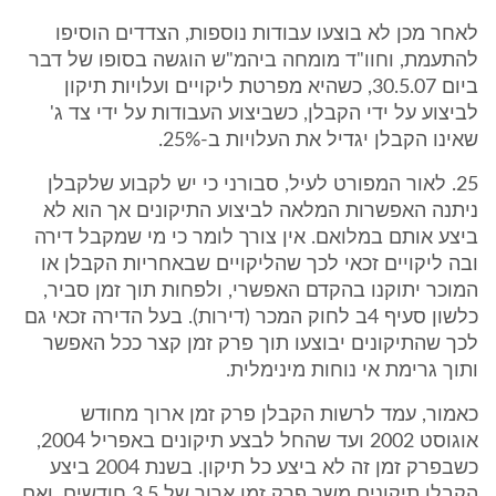
לאחר מכן לא בוצעו עבודות נוספות, הצדדים הוסיפו
להתעמת, וחוו"ד מומחה ביהמ"ש הוגשה בסופו של דבר
ביום 30.5.07, כשהיא מפרטת ליקויים ועלויות תיקון
לביצוע על ידי הקבלן, כשביצוע העבודות על ידי צד ג'
שאינו הקבלן יגדיל את העלויות ב-25%.
25. לאור המפורט לעיל, סבורני כי יש לקבוע שלקבלן
ניתנה האפשרות המלאה לביצוע התיקונים אך הוא לא
ביצע אותם במלואם. אין צורך לומר כי מי שמקבל דירה
ובה ליקויים זכאי לכך שהליקויים שבאחריות הקבלן או
המוכר יתוקנו בהקדם האפשרי, ולפחות תוך זמן סביר,
כלשון סעיף 4ב לחוק המכר (דירות). בעל הדירה זכאי גם
לכך שהתיקונים יבוצעו תוך פרק זמן קצר ככל האפשר
ותוך גרימת אי נוחות מינימלית.
כאמור, עמד לרשות הקבלן פרק זמן ארוך מחודש
אוגוסט 2002 ועד שהחל לבצע תיקונים באפריל 2004,
כשבפרק זמן זה לא ביצע כל תיקון. בשנת 2004 ביצע
הקבלן תיקונים משך פרק זמן ארוך של 3.5 חודשים, ואם