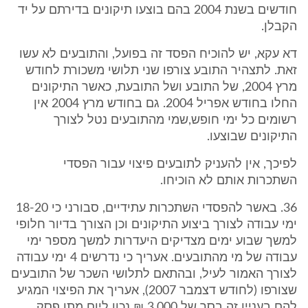
חודשים בשנת 2004 בהם בוצעו תיקונים בדירתם על יד
הקבלן.
דא עקא, יש להוכיח הפסד זה בפועל, והתובעים לא עשו
זאת. לתצהיר התובע צורפו שני תלושי משכורת לחודש
מרץ 2004, של התובע ושל התובעת, כאשר התיקונים
החלו בחודש אפריל 2004. גם בחודש מרץ 2004 אין
רשומים כל ימי חופש,שמי מהתובעים נטל לצורך
התיקונים שבוצעו.
לפיכך, אין להעניק לתובעים פיצוי עבור הפסדי
השתכרות אותם לא הוכיחו.
36. באשר להפסדי השתכרות עתידיים, סבורני כי 18-20
ימי עבודה לצורך ביצוע התיקונים וכן הצורך בדיור חלופי
למשך שבוע ימים מצדיקים היעדרות למשך מספר ימי
עבודה של מי מהתובעים. אעריך כי נדרשים 4 ימי עבודה
לצורך האמור לעיל, ובהתאם לתלושי השכר של התובעים
שצורפו (לחודש דצמבר 2007), אעריך את הפיצוי המגיע
להם בעניין זה בסך של 3,000 ₪ נכון ליום מתן פסק