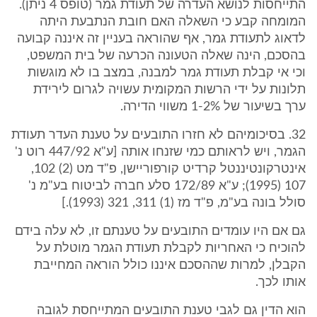
התייחסות לנושא העדרה של תעודת גמר (טופס 4 ניתן).
המומחה קבע כי השאלה האם חובת הנתבעת היתה
לדאוג לתעודת גמר, אף שהוראה בעניין זה איננה קבועה
בהסכם, הינה שאלה הטעונה הכרעה של בית המשפט,
וכי אי קבלת תעודת גמר למבנה, במצב בו לא מוגשות
תלונות על ידי הרשות המקומית עשויה לגרום לירידת
ערך בשיעור של 1-2% משווי הדירה.
32. בסיכומיהם לא חזרו התובעים על טענת העדר תעודת
הגמר, ויש לראותם כמי שזנחו אותה [ע"א 447/92 רוט נ'
אינטרקונטיננטל קרדיט קורפוריישן, פ"ד מט (2) 102,
107 (1995); ע"א 172/89 סלע חברה לביטוח בע"מ נ'
סולל בונה בע"מ, פ"ד מז (1) 311, 321 (1993).]
גם אם היו עומדים התובעים על טענתם זו, לא עלה בידם
להוכיח כי האחריות לקבלת תעודת הגמר מוטלת על
הקבלן, למרות שההסכם איננו כולל הוראה המחייבת
אותו לכך.
הוא הדין גם לגבי טענת התובעים המתייחסת לגובה