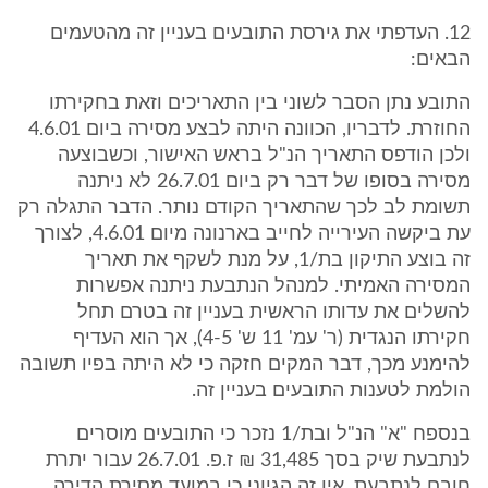
12. העדפתי את גירסת התובעים בעניין זה מהטעמים
הבאים:
התובע נתן הסבר לשוני בין התאריכים וזאת בחקירתו
החוזרת. לדבריו, הכוונה היתה לבצע מסירה ביום 4.6.01
ולכן הודפס התאריך הנ"ל בראש האישור, וכשבוצעה
מסירה בסופו של דבר רק ביום 26.7.01 לא ניתנה
תשומת לב לכך שהתאריך הקודם נותר. הדבר התגלה רק
עת ביקשה העירייה לחייב בארנונה מיום 4.6.01, לצורך
זה בוצע התיקון בת/1, על מנת לשקף את תאריך
המסירה האמיתי. למנהל הנתבעת ניתנה אפשרות
להשלים את עדותו הראשית בעניין זה בטרם תחל
חקירתו הנגדית (ר' עמ' 11 ש' 4-5), אך הוא העדיף
להימנע מכך, דבר המקים חזקה כי לא היתה בפיו תשובה
הולמת לטענות התובעים בעניין זה.
בנספח "א" הנ"ל ובת/1 נזכר כי התובעים מוסרים
לנתבעת שיק בסך 31,485 ₪ ז.פ. 26.7.01 עבור יתרת
חובם לנתבעת. אין זה הגיוני כי במועד מסירת הדירה