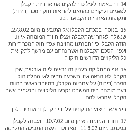
14. די באמור לעיל כדי להקים את אחריות הקבלן
לפגמים וליקויים בהתאם להוראות חוק המכר (דירות)
ותקופות האחריות הקבועות בו.
15. בנוסף, במכתב הקבלן אל התובעים מיום 27.8.02,
שנשלח לאחר שהתקבלה אצלו חוו"ד המומחה אייזן,
הודה הקבלן כי "חברתנו מחויבת עפ"י חוק המכר דירות
ועפ"י הסכם הקבלנות אשר נחתם עם מרשך לתקן את
כל הליקויים הדורשים תיקון".
16. אף המחלוקת בעניין זה נראית לי תיאורטית, שכן
הקבלן לא הראה איזו השפעה תהיה לאי החלת חוק
המכר (דירות) על אחריות הקבלן, במיוחד כאשר בחוות
דעת מומחה בית המשפט נקבעו הליקויים והפגמים אשר
הקבלן אחראי להם.
ביצוע/אי ביצוע התיקונים על ידי הקבלן והאחריות לכך
17. חוו"ד המומחה אייזן מיום 10.7.02 הועברה לקבלן
במכתב מיום 11.8.02, ומאז ועד הגשת התביעה התקיימה