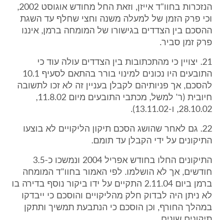
הנזכרות בחוו"ד אייזן, וזאת החל מחודש אוגוסט 2002,
וכי פרק הזמן של למעלה משנה וחצי שחלף עד השגת
ההסכם בין הצדדים בגישורו של המומחה ברמן, איננו
פרק זמן סביר.
21. יצויין כי מהתכתובות בין הצדדים עולה עוד כי
התובעים היו נכונים למינוי בורר בהתאם לסעיף 10.1
להסכם, אך פניותיהם לקבלן בעניין זה לא זכו לתשובה
חיובית (ר' למשל, מכתבי התובעים מיום 11.8.02,
28.10.02, ו-13.11.02).
22. גם לאחר שהושג הסכם תיקון הליקויים לא בוצעו
התיקונים על ידי הקבלן עד תומם.
התיקונים החלו בחודש אפריל 2004 ונמשכו כ-3.5
חודשים, אך לא הושלמו. לפי האמור בחוו"ד המומחה
ברמן ביום 2.11.04 התקיים על ידו ביקור נוסף בדירה בו
לא ניתן היה לבדוק חלק מהליקויים והוסכם כי ייבדקו
במהלך החורף, וכן הוסכם כי הנתבעת תמשיך ותתקן
תיקונים שונים.