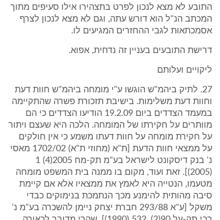
התובע לא מצא לנכון לפרט בתצהירו אילו סעיפים מתוך
המכתב הנ"ל הוא דורש עתה, וגם לא מצא לנכון לצרף
אסמכתאות לגבי ההחזרים המגיעים לו.
דרישת התובעים בעניין זה נדחית, אפוא.
ליקויים ועלותם
27. לתיק ביהמ"ש הוגשו ע"י מומחה ביהמ"ש חוות דעת
וחוות דעת משלימות. בישיבת תזכורת פשרה שהתקיימה
במעמד הצדדים ביום 19.2.09 הודיעו הצדדים כי הם
מוותרים על חקירתו של המומחה. הלכה היא שעצם ויתור
על חקירת מומחה על חוות דעתו משמע כי אין חולקים
על ממצאי חוות הדעת [ת"א (מחוזי ת"א) 1702/02 מאסי
נ' בנק דיסקונט לישראל בע"מ תק-מח 2005(4) 1
(2005)]. זאת ועוד, מקום בו ממנה בית המשפט מומחה
מטעמו, הנטייה היא לאמץ את ממצאיו אלא אם קיימת
סיבה מהותית להימנע מכך הנתמכת בנימוקים כבדי
משקל [ע"א 293/88 חברת יצחק ניימן להשכרה בע"מ נ'
רבי תק-על 90(2), 532 (1990)], שהרי מדובר לכאורה