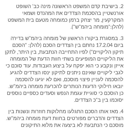
2. בישיבת קדם המשפט הראשונה מינה כב' השופט
אורנשטיין בהסכמת הצדדים את המהנדס ושמאי
המקרקעין, מר יצחק ברמן כמומחה מטעם בית המשפט
(להלן:"מומחה ביהמ"ש").
3. במסגרת ביקורו הראשון של מומחה ביהמ"ש בדירה
ביום 17.2.04 נחתם בין הצדדים הסכם (להלן: "הסכם
תיקון הליקויים") לפיו התחייבה הנתבעת, בין היתר, לתקן
את הליקויים המופיעים בשתי חוות הדעת של המומחה
אייזן ונקבע כי הוא יפקח על ביצוע העבודות. עוד סוכם כי
לגבי ליקויים שאינם ניתנים לתיקון ינסו הצדדים להגיע
להסכמה לעניין פיצוי מוסכם, ואם לא יגיעו להסכמה
יובאו חילוקי הדעות הנותרים להכרעת מומחה ביהמ"ש.
כן הוסכם כי סוגיית עגמת הנפש וסעדים כספיים נוספים
יסוכמו בין ב"כ הצדדים.
4. מאז אותו הסכם התגלעו מחלוקות חוזרות ונשנות בין
הצדדים והדברים מפורטים בחוות דעת מומחה ביהמ"ש.
מוסכם כי הנתבעת לא ביצעה את מלוא התיקונים