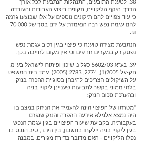
38. לטענת התובעים, התנהלות הנתבעת לכל אורך
הדרך, היקף הליקויים, תקופת ביצוע העבודות והעובדה
כי עוד צפויים להם תיקונים נוספים על אלו שבוצעו גרמה
להם עגמת נפש רבה הנאמדת על ידם בסך של 70,000
₪.
הנתבעת מצידה טוענת כי פיצוי בגין רכיב עגמת נפש
נפסק רק במקרים חריגים וכי אין מקום לחייבה בכך.
39. בע"א 5602/03 סגל נ. שיכון ופיתוח לישראל בע"מ,
תק-על 2005(1), 2774, 2783 (2005), עמד בית המשפט
על השיקולים הצריכים להיבחן בסוגיית ההכרה בנזק
בלתי ממוני בקשר לתביעות שעניינן ליקויי בניה
ובהערכת סכום הנזק:
"מטרתו של הפיצוי הינה להעמיד את הניזוק במצב בו
היה נמצא אלמלא אירעה ההפרה והנזק שנגרם
בעקבותיה. בקביעת שיעור הפיצויים בגין עגמת הנפש
בגין ליקויי בניה יילקחו בחשבון, בין היתר, טיב הנכס בו
נפלו הליקויים - האם מדובר בדירת מגורים, במבנה