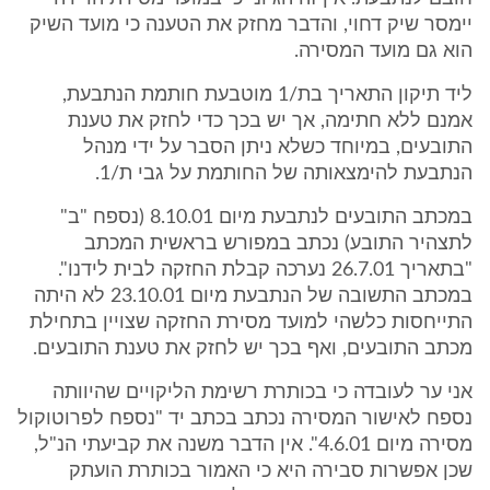
יימסר שיק דחוי, והדבר מחזק את הטענה כי מועד השיק
הוא גם מועד המסירה.
ליד תיקון התאריך בת/1 מוטבעת חותמת הנתבעת,
אמנם ללא חתימה, אך יש בכך כדי לחזק את טענת
התובעים, במיוחד כשלא ניתן הסבר על ידי מנהל
הנתבעת להימצאותה של החותמת על גבי ת/1.
במכתב התובעים לנתבעת מיום 8.10.01 (נספח "ב"
לתצהיר התובע) נכתב במפורש בראשית המכתב
"בתאריך 26.7.01 נערכה קבלת החזקה לבית לידנו".
במכתב התשובה של הנתבעת מיום 23.10.01 לא היתה
התייחסות כלשהי למועד מסירת החזקה שצויין בתחילת
מכתב התובעים, ואף בכך יש לחזק את טענת התובעים.
אני ער לעובדה כי בכותרת רשימת הליקויים שהיוותה
נספח לאישור המסירה נכתב בכתב יד "נספח לפרוטוקול
מסירה מיום 4.6.01". אין הדבר משנה את קביעתי הנ"ל,
שכן אפשרות סבירה היא כי האמור בכותרת הועתק