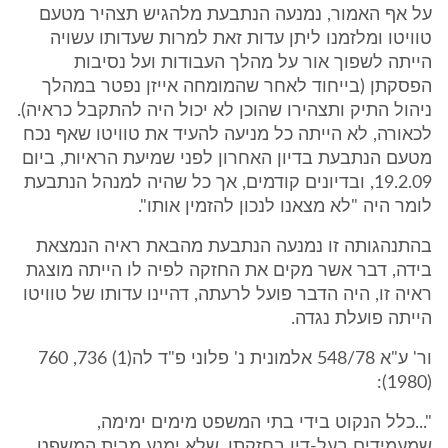
על אף האמור, נמנעה הנתבעת מלהגיש תצהיר מטעם
טוויטו ומלזמנו ליתן עדות זאת למרות שעדותו עשויה
הייתה לשפוך אור על מהלך העבודות ועל נסיבות
הפסקתן (בייחוד לאחר שהמומחה אייזן נפטר במהלך
ניהול התיק ותצהירו שהוכן לא יכול היה להתקבל כראיה).
לכאורה, לא הייתה כל מניעה להעיד את טוויטו שאף נכח
מטעם הנתבעת בדיון האחרון לפני שמיעת הראיות, ביום
19.2.09, ובדיונים קודמים, אך כל שהיה למנהל הנתבעת
לומר היה "לא מצאנו לנכון להזמין אותו".
בהתנהגותה זו נמנעה הנתבעת מהבאת ראיה הנמצאת
בידה, דבר אשר מקים את החזקה לפיה לו הייתה מוצגת
ראיה זו, היה הדבר פועל לרעתה, דהיינו עדותו של טוויטו
הייתה פועלת נגדה.
ור' ע"א 548/78 אלמונית נ' פלוני פ"ד לה(1) 736, 760
(1980):
"...כלל הנקוט בידי בתי המשפט מימים ימימה,
שמעמידים בעל-דין בחזקתו, שלא ימנע מבית המשפט