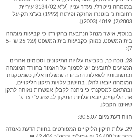
במומחה נייטרלי, נעדר עניין [ע"א 3134/02 עיריית
רחובות נ' בוטנרו אחזקה ופיתוח (1992) בע"מ תק-על
2003(2), 4019 (2003)].
בנוסף, אישר מנהל הנתבעת בחקירתו כי קביעות מומחה
בית המשפט, כמוהן כקביעות בית המשפט (עמ' 25 ש' 5-
7):
28. נוכח כך, בקביעת עלויות התיקונים וסכומים אחרים
המגיעים לתובעים יש לסמוך על האמור בחוו"ד המומחה
ובתשובותיו לשאלות ההבהרה שנשלחו אליו, כשמסקנות
המומחה יובאו להלן. בחישוב עלויות תיקון הליקויים,
ובהתאם למסקנתי כי ניתנה לקבלן אפשרות נאותה לתקן
את הליקויים, יובאו עלויות התיקון לביצוע ע"י צד ג'
שאיננו הקבלן.
חוות דעת מיום 30.5.07:
29. עלות תיקון הליקויים המפורטים בחוות הדעת נאמדה
בסך של 36,400 ₪ +מע"מ ובסה"כ 42,406 ₪.