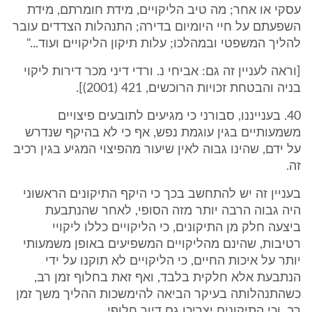
עסקי או אחר; מה טיב הליקויים, מידת חומרתם, מידת
השפעתם על חיי היומיום בדירה; התנהלות הצדדים עובר
להליך המשפטי ובמהלכו; עלות תיקון הליקויים ועוד..."
[וראה לעניין זה גם: אביחי נ. ורדי דיני מכר דירות ליקוי
בניה והבטחת זכויות הרוכשים, 421 (2001)].
40. בענייננו, סבורני כי מגיעים לתובעים פיצויים
משמעותיים בגין עוגמת נפש, אף כי לא בהיקף שנדרש
על ידם, שהינו גבוה לאין שיעור מהפיצוי המגיע בגין רכיב
זה.
בעניין זה יש להתחשב בכך כי היקף התיקונים הראשוני
היה גבוה הרבה יותר מזה הסופי, לאחר שהנתבעת
ביצעה חלק מן התיקונים, כי הליקויים כללו ליקויי
רטיבות, שהינם מהליקויים המשפיעים באופן משמעותי
יותר על איכות החיים, כי הליקויים לא תוקנו על ידי
הנתבעת אלא חלקית בלבד, ואף זאת בחלוף זמן רב,
כשהתנהלותה בעיקר הביאה להימשכות ההליך משך זמן
רב, וכי התיקונים יצריכו גם דיור חלופי.