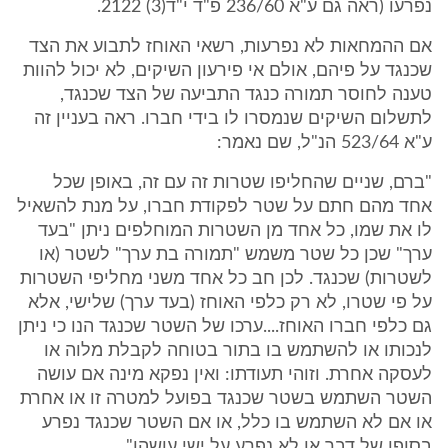
נפרעו (ראה גם ע"א 236/60 פ"ד י"ד(3) 2122.
אם ההמחאות לא נפרעות, רשאי האוחז לתבוע את הצד
שכנגד על פיהם, אולם אי פירעון השיקים, לא יכול להוות
טענה לחוסר תמורה כנגד התביעה של הצד שכנגד,
לתשלום השיקים שנמסרו לו בידי חברו. ראה בעניין זה
ע"א 523/64 הנ"ל, שם נאמר:
"ברם, שניים שהחליפו שטרות זה עם זה, באופן שכל
אחד מהם חתם על שטר לפקודת חברו, על מנת להשאיל
לו את שמו, כל אחד מן השטרות המוחלפים ניתן "בעד
ערך" שכן כל שטר משמש "תמורה בת ערך" לשטר (או
לשטרות) שכנגד. לכן חב כל אחד משני מחליפי השטרות
על פי שטרו, לא רק כלפי האוחז (בעד ערך) שלישי, אלא
גם כלפי חברו האוחז....ערכו של השטר שכנגד הנו כי ניתן
לנכותו או להשתמש בו בתור בטוחה לקבלת מלוה או
לעסקה אחרת. וזוהי תעודתו: ואין נפקא מינה אם עושה
השטר השתמש בשטר שכנגד בפועל למטרה זו או אחרת
או אם לא השתמש בו כלל, או אם השטר שכנגד נפרע
בסופו של דבר או לא נפרע על ישי עושהו".