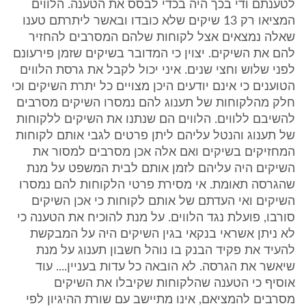
לטענתם ודי בכך היה בכדי לבסס את הטענה. הלווים
המציאו רק 13 שיקים שלא כובדו ובאשר ליתרתם טענו
שאלה נמצאים אצל לקוחות שלהם המסרבים להחזיר
להם את השיקים. יצוין כי המדובר בשיקים שזמן פירעונם
לפני שלוש וחצי שנים. איני יכול לקבל את גרסת הלווים
הטוענים כי אינם יודעים היכן מצויים כל יתרת השיקים וכי
חלק מהלקוחות של תענוג להם נמסרו השיקים מסרבים
להשיבם ללווים. הלווים הם שנתנו את השיקים ללקוחות
של תענוג והנטל עליהם ליתן פרטים לגבי אותם לקוחות
המחזיקים בשיקים ואם אלה אכן מסרבים למסור את
השיקים היה עליהם לזמן אותם לבית המשפט על מנת
שהגרסה תאומת. אי מסירת פרטי הלקוחות להם נמסרו
השיקים ואי העדתם של אותם לקוחות כי אכן השיקים
סורבו, פועלת נגד הלווים. על מנת להוכיח את הטענה כי
לא ניתן אשראי בנקאי בגין השיקים היה על המבקשת
להעיד את פקיד הבנק בו נוהל חשבון תענוג על מנת
שיאשר את הגרסה. לא הובאה כל עדות בעניין.... עוד
אוסיף כי הטענה שהלקוחות שקיבלו את השיקים
מסרבים להמציאם, אינו מתיישב עם שורת ההיגיון לפי