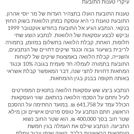
עיקרי טענות התובעת
טענות התובעת הועלו בתצהיר העדות של מר יוסי אהרון.
התובעת טוענת כי היא עוסקת במתן הלוואות בשוק החוץ
בנקאי. הנתבע הגיע אל התובעת בחודש אוקטובר 1999
וביקש לבצע עסקאות של הלוואות. לנתבע הוצע שתי
חלופות, האחת, קבלת הלוואה בתשלום במזומן, בתמורה
לריבית בשיעור גבוה וכנגד שיקים דחויים של הנתבעים,
והשנייה, קבלת הלוואה באמצעות שיקים של לקוחות
התובעת בתמורה לעמלה חד פעמית בגובה 10% וכנגד
המחאות דחויות לחצי שנה, דבר המאפשר קבלת אשראי
באותה תקופה בבנק בגין ההמחאות.
הנתבע ביצע שש עסקאות הלוואה בתנאים המפורטים
לעיל וחתם על הסכמי הלוואה בהתאם. שווי העסקאות
הכולל עמד על 641,758 ₪. במועד החתימה על ההסכם
הראשון, חתם הנתבע על טופס פרטים אישיים וכן מילא
שטר חוב בסך 400,000 ₪, הוא שטר החוב נשוא
התביעה. הנתבע שילם את העמלה בגין חמשת
העסקאות הראשונות בלבד. השיק שנתן עבור עמלת