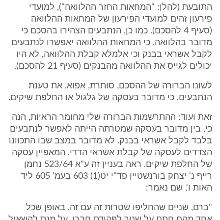
התובעת (להלן: "המחאות החזר ההלוואה"), למועדי
פירעון זהים למועדי הפירעון של המחאות ההלוואה
(סעיף 4 להסכם). כמו כן, הנתבעים הצהירו בהסכם כי
מדובר בהלוואה, כי המחאות ההלוואה יאפשרו לנתבעים
לקבל אשראי בבנק וכי אלמלא קבלת ההלוואה, לא היו
יכולים לגייס את ההלוואה מהבנקים (סעיף 21 להסכם).
לשונו הברורה של ההסכם, סותרת, אפוא, את טענת
הנתבעים, כי מדובר בעסקה של גלגול או החלפת שיקים.
זאת ועוד: ההתרשמות הברורה שלי מחומר הראיות, הנה
כי, בין מדובר בעסקה שמטרתה הייתה לאפשר לנתבעים
בלבד לקבל אשראי בבנק. לא מדובר במצב שבו התכוונו
הצדדים לעסקה של קבלת אשראי הדדי, המאפיין עסקה
של החלפת שיקים. ראה בעניין זה ע"א 523/64 נחמן
רייף נ' יצחק בורנשטיין פד"י יט(1) 603 בעמ' 605 ליד
האות ו', שם נאמר:
"ברם, שניים שהחליפו שטרות זה עם זה, באופן שכל
אחד מהם חתם על שטר לפקודת חברו, על מנת להשאיל