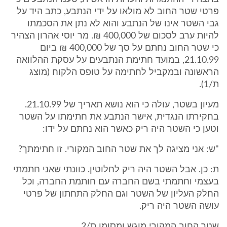
פרטי שטר החוב לא מולאו על ידי הנתבע, כתב היד על
גבי השטר אינו של הנתבע והוא לא נתן את הסכמתו
להיות ערב לסכום של 400,000 ₪. מר יוסי אהרון הצהיר
כי שטר החוב נחתם על סך של 400,000 ₪ ביום
21.10.99, במועד חתימת הנתבעים על עסקת ההלוואה
הראשונה ובמקביל לחתימה על טופס הלקוח (מוצג
ת/1).
מעיון בשטר, עולה כי הוא נושא תאריך של 21.10.99.
בחקירתו הנגדית, אישר הנתבע את חתימתו על השטר
וטען כי השטר היה ריק כאשר הוא נחתם על ידו:
"ש: אני מציגה לך את שטר החוב המקורי. זו חתימתך?
ת: כן. אבל השטר היה ריק לחלוטין. כוונתי שאני חתמתי
בעצמי וחתמתי בשם החברה עם חותמת החברה, וכל
החלק העליון של השטר וגם החלק התחתון של פרטי
עושה השטר היה ריק.
שטר החוב המקורי מוגש ומסומן ת/2