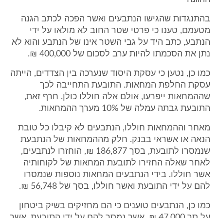
בהתנגדות שהגישו הנתבעים ואשר הפכה לכתב הגנה
מטעמם, טענו כי פרטי שטר החוב לא מולאו על ידי
הנתבע, כתב היד על גבי השטר אינו של הנתבע והוא לא
נתן את הסכמתו להיות ערב לסכום של 400,000 ₪.
כמו כן, נטען כי עסקת היסוד שנערכה בין הצדדים, הייתה
עסקת החלפת המחאות. התובעת התחייבה לכך
שההמחאות ייפרעו, אולם אלה חוללו כולן. חרף זאת,
התובעת גבתה עמלה של 10% מערך ההמחאות.
מאחר וההמחאות חוללו, הנתבעים לא קיבלו כל טובת
הנאה או אשראי בבנק. חלק מההמחאות של הנתבעת
שנמסרו לתובעת, בסך 186,877 ₪, הוחזרו לנתבעים,
לאחר שאלה החזירו לתובעת המחאות של לקוחותיה
אשר חוללו. בידי הנתבעים המחאות נוספות שנמסרו
להם על ידי התובעת ואשר חוללו, בסך של 56,748 ₪.
כמו כן, הנתבעים טוענים כי הם מחזיקים בשיק ביטחון
על סך 47,000 ₪, אשר נמסר להם על ידי התובעת, אשר