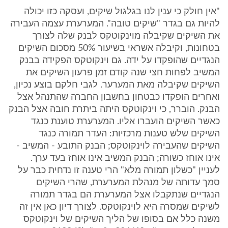
"אין חולק כי ענין לנו בגלגול שיקים, ועסקה כזו יכולה
להיות גם בגדר "שיקים טובה". המערערת עצמה העבירה
את השיקים שקיבלה מוינקוטקס לבנק שלה לצורך
בטחונות, וקיבלה אשראי בשיעור 50% מסכום השיקים
הנגדיים שהופקדו על ידה. גם וינקוטקס הפקידה בבנק
המשיב לפחות חצי שנה קודם זמן פרעון השיקים את
השיקים שקיבלה מאת המערער. לגבי חלקם בוצע נכיון,
ואחרים הופקדו כבטחון בחשבון החברה שהתנהל אצל
הבנק. הוברר, כי וינקוטקס היתה ביתרת חובה אצל הבנק
כאשר השיקים הועברו אליו. המערערת טוענת כנגד
השיקים שלש טענות מרכזיות: העדר תמורה כנגד
השיקים שהעבירה לוינקוטקס; הבנק התובע - המשיב -
אינו אוחז כשורה; הבנק המשיב אינו אוחז בעד ערך.
לעניין "כשלון תמורה מלא" הרי טענה זו נדחית כבר על
סמך עדותה של מנהלת המערערת, שהרי השיקים
הנגדיים שנתקבלו אצל המערערת הם בגדר תמורה
לשיקים שמסרה היא לוינקוטקס. לצורך דיון כאן אין זה
משנה כלל אם בסופו של הליך השיקים של וינקוטקס