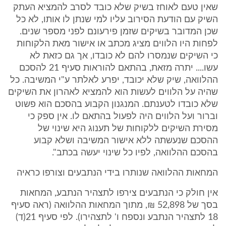
שאין טעם לאוחז בשיק שלא כובד לסרב להמציא העתק
השיק עם הודעת הסירוב עליו למי שנתן לו אותו, לא כל
שכן המדובר בשיקים שזמן פירעונם לפני מספר שנים.
לפחות היו הלווים מציג מכתב או אישור מאת הלקוחות
כי השיקים שנמסרו להם לא כובדו, אך גם כזאת לא
עשו.... יתרה מזאת, בהתאם להוראות סעיף 21 להסכם
ההלוואה, שיק שלא יכובד, יפרע לאלתר ע"י המשיבה. כל
שהיה על הלווים לעשות הוא להמציא לאהרון את השיקים
שלא כובדו לטענתם. המנגנון הקבוע בהסכם הוא פשוט
וברור ועל הלווים היה לפעול בהתאם לו. אין ספק כי
מסירת השיקים ללקוחות של תענוג היא שינוי של
ההסכם שנעשתה ללא אישור המשיבה ושלא קבוע
בהסכם ההלוואה, לפיו כל שינוי יעשה בכתב".
המחאות ההלוואה שנותרו בידי הנתבעים וצורפו כראיה
אין חולק כי הנתבעים צירפו לתצהיר הנתבע, המחאות
בסך של 52,898 ₪, מתוך המחאות ההלוואה (ראה סעיף
18 לתצהיר הנתבע ונספח ו' לתצהירו). לפי סעיף 21(ד)