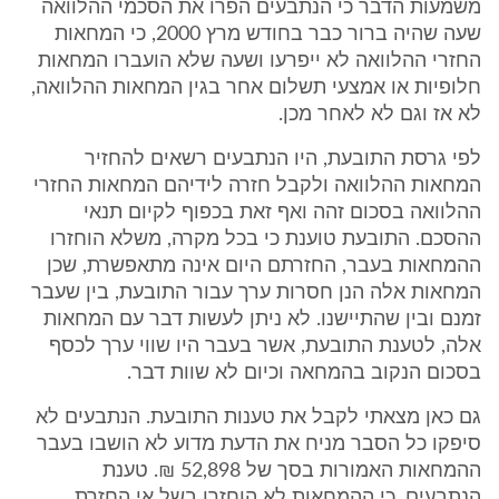
משמעות הדבר כי הנתבעים הפרו את הסכמי ההלוואה
שעה שהיה ברור כבר בחודש מרץ 2000, כי המחאות
החזרי ההלוואה לא ייפרעו ושעה שלא הועברו המחאות
חלופיות או אמצעי תשלום אחר בגין המחאות ההלוואה,
לא אז וגם לא לאחר מכן.
לפי גרסת התובעת, היו הנתבעים רשאים להחזיר
המחאות ההלוואה ולקבל חזרה לידיהם המחאות החזרי
ההלוואה בסכום זהה ואף זאת בכפוף לקיום תנאי
ההסכם. התובעת טוענת כי בכל מקרה, משלא הוחזרו
ההמחאות בעבר, החזרתם היום אינה מתאפשרת, שכן
המחאות אלה הנן חסרות ערך עבור התובעת, בין שעבר
זמנם ובין שהתיישנו. לא ניתן לעשות דבר עם המחאות
אלה, לטענת התובעת, אשר בעבר היו שווי ערך לכסף
בסכום הנקוב בהמחאה וכיום לא שוות דבר.
גם כאן מצאתי לקבל את טענות התובעת. הנתבעים לא
סיפקו כל הסבר מניח את הדעת מדוע לא הושבו בעבר
ההמחאות האמורות בסך של 52,898 ₪. טענת
הנתבעים, כי ההמחאות לא הוחזרו בשל אי החזרת