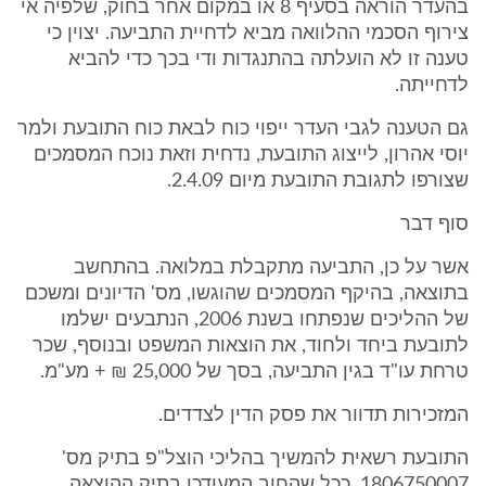
בהעדר הוראה בסעיף 8 או במקום אחר בחוק, שלפיה אי
צירוף הסכמי ההלוואה מביא לדחיית התביעה. יצוין כי
טענה זו לא הועלתה בהתנגדות ודי בכך כדי להביא
לדחייתה.
גם הטענה לגבי העדר ייפוי כוח לבאת כוח התובעת ולמר
יוסי אהרון, לייצוג התובעת, נדחית וזאת נוכח המסמכים
שצורפו לתגובת התובעת מיום 2.4.09.
סוף דבר
אשר על כן, התביעה מתקבלת במלואה. בהתחשב
בתוצאה, בהיקף המסמכים שהוגשו, מס' הדיונים ומשכם
של ההליכים שנפתחו בשנת 2006, הנתבעים ישלמו
לתובעת ביחד ולחוד, את הוצאות המשפט ובנוסף, שכר
טרחת עו"ד בגין התביעה, בסך של 25,000 ₪ + מע"מ.
המזכירות תדוור את פסק הדין לצדדים.
התובעת רשאית להמשיך בהליכי הוצל"פ בתיק מס'
1806750007, ככל שהחוב המעודכן בתיק ההוצאה