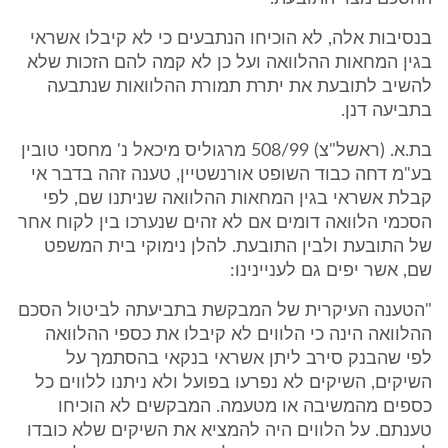
בנסיבות אלה, לא הוכיחו הנתבעים כי לא קיבלו אשראי
בגין המחאות ההלוואה ועל כן לא קמה להם הזכות שלא
להשיב לתובעת את יתרת תמורת ההלוואות שנתבעה
בתביעה דנן.
בת.א. (ראשל"צ) 508/99 מרגוליס מיכאל נ' מחסני טובין
בע"מ דחה כבוד השופט אורנשטיין, טענה זהה בדבר אי
קבלת אשראי בגין המחאות ההלוואה שניתנו שם, לפי
הסכמי הלוואה דומים אם לא זהים שנערכו בין לקוח אחר
של התובעת ולבין התובעת. להלן נימוקי בית המשפט
שם, אשר יפים גם לעניינינו:
"הטענה העיקרית של המבקשת בתביעתה לביטול הסכם
ההלוואה הינה כי הלווים לא קיבלו את כספי ההלוואה
לפי שהבנק סירב ליתן אשראי בנקאי בהסתמך על
השיקים, השיקים לא נפרעו בפועל ולא ניתנו ללווים כל
כספים מהמשיבה או מטעמה. המבקשים לא הוכיחו
טענתם. על הלווים היה להמציא את השיקים שלא כובדו