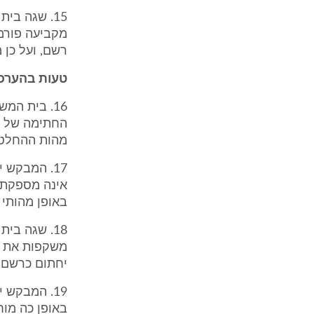
15. שגה בי
מקביעה פורמל
רשם, ועל כן 
טעות בהערכ
16. בית ה
החתימה של כב
מהות ההחלטה
17. המבקש 
אינה מספקת ב
באופן מהותי י
18. שגה ב
משקפות את הכ
יחתום כרשם מ
19. המבקש
באופן כה מו