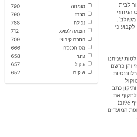
ר לבית
מומחה
790
 המחוזי
מכרז
790
פט [נוסח משולב],
נפילה
788
, לקבוע כי
הוצאה לפועל
712
הסכם קיבוצי
709
מס הכנסה
666
פינוי
658
טות שניתנו
עיקול
657
י והן כרשם
שיקים
652
ווננטיות
וקול
ותיקון כתב
 לתקוף את
ההחלטות היא באמצעות ערעור בזכות לבית המשפט המחוזי, בהתאם לסעיף 96(ב)
פת המועדים