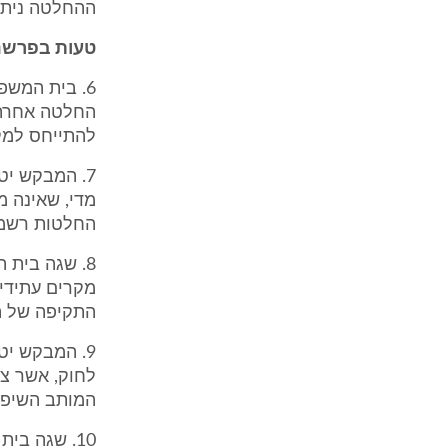
ההחלטה ניתנ
טעות בפרשנות סעיף 96(ב
החלטה אחרת 
להתייחס למק
מדי, שאינה 
החלטות רשמי
8. שגה בית
מקרים עתידיי
התקיפה של ה
לחוק, אשר צ
המותב השיפו
10. שגה ב