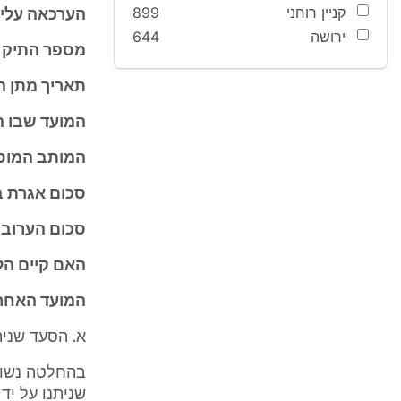
קניין רוחני
899
הערכאה עליה
ירושה
644
מספר התיק ש
תאריך מתן ה
המועד שבו 
המותב המוסמ
סכום אגרת 
סכום הערובה
האם קיים הל
המועד האחרו
א. הסעד שני
בהחלטה נשוא
שניתנו על יד