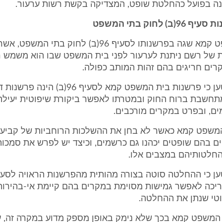
ה בפועל כהחלטת שופט, המצדיקה בקשת רשות ערעור.
) לחוק בתי המשפט
6. בית המשפט קמא שגה בפרשנותו לסעיף 96(ב) לחוק בתי המ
של רשם ניתנת לערעור לפני בית המשפט שבו הוא משמש ר
רים חריגים בהם זהות המותב כפולה.
7. המבקש יטען כי פרשנות בית המשפט קמא לסעיף 6
מתחשבת ברוח החוק ובמטרתו לאפשר ביקורת שיפוטית יעילה
ם, ובפרט במקרים מורכבים.
 המשפט קמא כאשר לא בחן את ההשלכות הרוחביות של קביעת
ם בהם שופטים יכהנו גם כרשמים, וכיצד יש לפרש את סמכות
חלטותיהם במצבים אלו.
ריכה לאפשר גמישות מסוימת במקרים בהם קיימת אי-בהירות 
טי שנתן את ההחלטה.
ית המשפט קמא בכך שלא נימק באופן מספק מדוע במקרה זה, 