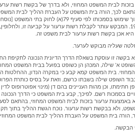
בזכות לבית המשפט המחוזי, ולא בדרך של בקשת רשות ערעו
תאם לכך, הורה בית המשפט על העברת ההליך לבית המשפט
בתל אביב, תוך שימוש בסמכותו לפי סעיף 79(א) לחוק בתי המש
התשמ"ד-1984. המבקש עותר לקבלת רשות ערעור על קביעה זו, ולחלופין
היא אכן בקשת רשות ערעור לבית משפט זה.
חלטה שעליה מבוקש לערער.
 בקשה זו עוסקת בשאלת הדרך הדיונית הנכונה לתקיפת החל
השופט א' שילה, המכהן הן כשופט בפועל בבית המשפט המחוז
מחוזי. בית המשפט קמא קבע כי במקרה הנדון, ההחלטות הרל
 כבוד השופט שילה בשבתו כרשם, וזאת על בסיס כותרת הפרוט
 חתימתו, וכן מהות העניינים בהם דן (מינוי אפוטרופוס לדין 
יים בסמכות רשם. לפיכך, קבע בית המשפט כי הדרך הנכונה
שפט, ולא בבקשת רשות ערעור. נוכח הגשת ההליך בתוך תקו
, הורה בית המשפט על העברת ההליך לבית המשפט המחוזי.
י הבקשה.