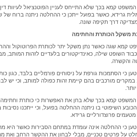
ת המשפט קמא בכך שלא התייחס לעניין הפוטנציאל לעיוות דין 
ית גרידא, כאשר בפועל ייתכן כי ההחלטה ניתנה ברוח של ש
מצדיקה דרך תקיפה שונה.
ת משקל הכותרת והחתימה
משפט קמא שגה כאשר נתן משקל יתר לכותרת הפרוטוקול וההח
וד השופט שילה, כאינדיקטורים בלעדיים לזהות המותב, מב
 והקשרה.
יטען כי הסתמכות גורפת על ניסוחים פורמליים בלבד, כגון כו
מקרים מורכבים בהם קיימת זהות כפולה למותב, וכי יש לבחו
ותר.
ית המשפט קמא בכך שלא בחן את האפשרות כי כותרת וחתימה 
ובע השיפוטי בו ניתנה ההחלטה בפועל, וכי ייתכנו נסיבות 
טעמים פרוצדורליים גרידא.
 יטען כי ההחלטה אינה עומדת במתחם הסבירות כאשר היא 
חלט על פרטים טכניים, מבלי לבחון את ההקשר הרחב ואת מה