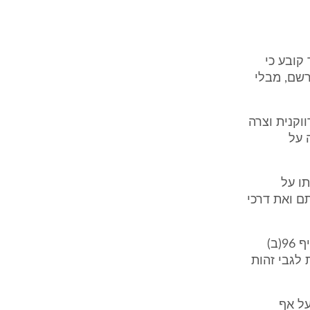
שפט, אשר קובע כי
שם, מבלי
9(ב) הינה פרשנות דווקנית וצרה
 על
ו על
ם ואת דרכי
9. המבקש יטען כי ההחלטה סוטה בצורה מהותית מהפרשנות הראויה לסעיף 96(ב)
לגבי זהות
על אף