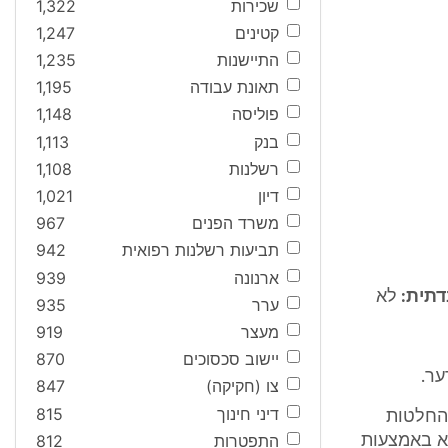
שכירות
1,322
קטינים
1,247
התיישנות
1,235
תאונת עבודה
1,195
פוליסה
1,148
בנק
1,113
רשלנות
1,108
דיון
1,021
משרד הפנים
967
תביעות רשלנות רפואית
942
ארנונה
939
דתית:
לא
ערר
935
מעצר
919
יישוב סכסוכים
870
ער.
צו (חקיקה)
847
דיני חינוך
815
החלטות
התפטרות
812
יא באמצעות