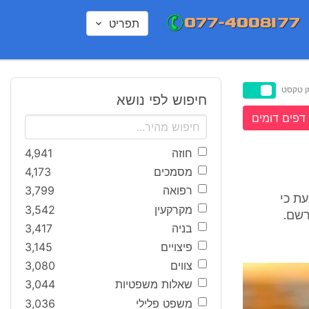
תפריט
ן טקסט
חיפוש לפי נושא
דפים דומים
חוזה
4,941
מסמכים
4,173
רפואה
3,799
שפט [נוסח משולב], התשמ"ד-1984 קובעת כי
מקרקעין
3,542
רשם.
בניה
3,417
פיצויים
3,145
צווים
3,080
שאלות משפטיות
3,044
משפט פלילי
3,036