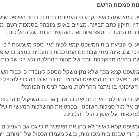
ות סמכות הרשם
ט קמא שגה כאשר קבע כי העניינים בהם דן כבוד השופט שילה,
ין ותיקון כתב תביעה, מצויים באופן מובהק בסמכות רשם, מב
יבות המקרה הספציפיות ואת ההקשר הרחב של ההליכים.
טען כי קביעת בית המשפט קמא לפיה "אין ספק משמעותי" כי
 כרשם, אינה מתיישבת עם המורכבות המובנית במצב בו שופט
רשת בחינה מדוקדקת יותר של מהות ההחלטה ולא רק של כותר
 המשפט קמא בכך שלא נתן משקל מספק לעובדה כי כבוד השו
פט בפועל בבית המשפט המחוזי, נסיבה שיש בה כדי להטיל 
השיפוטי בו ניתנה ההחלטה, מעבר לניסוח הפורמלי.
ען כי ההחלטה אינה מביאה בחשבון את כל השיקולים הרלוונט
 אל מול סמכות השופט, ובפרט את ההשלכות המעשיות של ק
ערכאות ועל אופן ניהול ההליכים.
המשפט קמא כאשר לא בחן את האפשרות כי גם אם העניינים מ
הרי שבנסיבות מסוימות, ובשל מעמדו הכפול של המותב, ייתכ