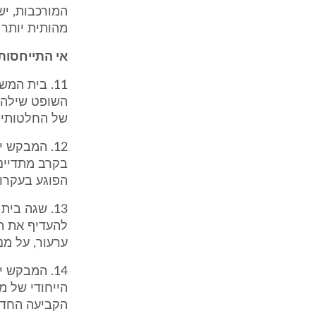
המורכבות, יש
מהותית יותר 
אי התייחסות
11. בית ה
השופט שילה, 
של החלטותיו.
12. המבקש 
בקרב מתדיינ
הפוגע בעקרון
13. שגה ב
להעדיף את ה
ערעור, על מנ
14. המבקש
הייחודי של מ
הקביעה החד-