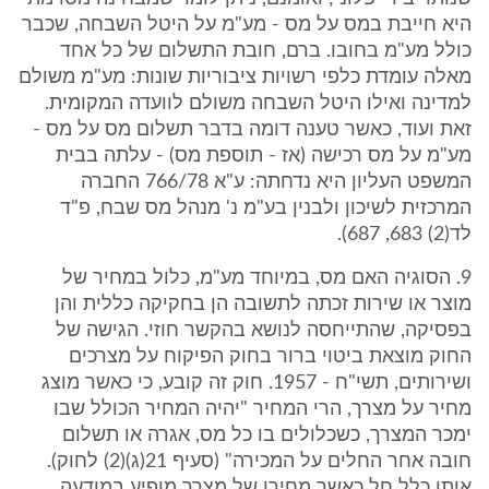
היא חייבת במס על מס - מע"מ על היטל השבחה, שכבר
כולל מע"מ בחובו. ברם, חובת התשלום של כל אחד
מאלה עומדת כלפי רשויות ציבוריות שונות: מע"מ משולם
למדינה ואילו היטל השבחה משולם לוועדה המקומית.
זאת ועוד, כאשר טענה דומה בדבר תשלום מס על מס -
מע"מ על מס רכישה (אז - תוספת מס) - עלתה בבית
המשפט העליון היא נדחתה: ע"א 766/78 החברה
המרכזית לשיכון ולבנין בע"מ נ' מנהל מס שבח, פ"ד
לד(2) 683, 687).
9. הסוגיה האם מס, במיוחד מע"מ, כלול במחיר של
מוצר או שירות זכתה לתשובה הן בחקיקה כללית והן
בפסיקה, שהתייחסה לנושא בהקשר חוזי. הגישה של
החוק מוצאת ביטוי ברור בחוק הפיקוח על מצרכים
ושירותים, תשי"ח - 1957. חוק זה קובע, כי כאשר מוצג
מחיר על מצרך, הרי המחיר "יהיה המחיר הכולל שבו
ימכר המצרך, כשכלולים בו כל מס, אגרה או תשלום
חובה אחר החלים על המכירה" (סעיף 21(ג)(2) לחוק).
אותו כלל חל כאשר מחירו של מצרך מופיע במודעה