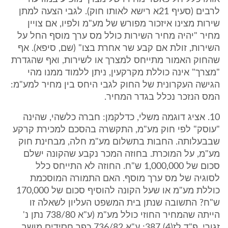
לרבים (סעיף 21א רישא לאותו חוק). לגבי הצעה למתן
שירות מצינו איזכור מפורש של מע"מ ולפיו, אם צויין
מחיר "יהיה מחיר השירות כולל מס ערך מוסף החל על
השירות, זולת אם קבע שר אחרת בצו" (שם, סיפא). אף
שהחוק האמור מתייחס למצרך או לשירות, ואף שהגדרת
"מצרך" אינה כוללת מקרקעין, ניתן ללמוד ממנו מהי
הגישה העקרונית של החוק לגבי היחס בין מחיר למע"מ:
המס הנזכר נכלל בגדר המחיר.
10. אציג דוגמה משלי, כדלקמן: חברה כלשהי, שהינה
"עוסק" לפי חוק מע"מ, התקשרה בהסכם למכירת קרקע
שבבעלותה. החבות בתשלום מע"מ חלה, מבחינת חוק
מע"מ, על המוכרת. בחוזה המכר נקבע שהקונה ישלם
סכום של 1,000,000 ש"ח. החוזה לא התייחס כלל
לסוגיה של מס ערך מוסף. האם התמורה המוסכמת
כוללת מע"מ או שעל הקונה להוסיף סכום של 170,000
ש"ח? התשובה שנתן בית המשפט העליון לשאלה זו
הייתה שהמחיר החוזי כולל מע"מ (ע"א 738/80 נתן נ'
זגורי, פ"ד לז(4) 387; ע"א 736/82 כפר חסידים מושב