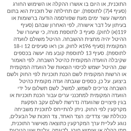
התוכנית, או היום בו אושרו ההקלה או השימוש החורג
(סעיף 4(7) לתוספת). יום תחילתה של תוכנית הוא בתום
חמישה עשר ימים מעת שפורסמה הודעה ברשומות או
בעיתון על דבר אישורה, לפי האחרון שבהם (סעיף
119(א) לחוק). סעיף 3 לתוספת מורה, כי שיעורו של
ההיטל יהיה מחצית ההשבחה. ההיטל משולם לוועדה
המקומית (סעיף 196א לחוק, וכן ראו סעיפים 12 ו-18
לתוספת). סעיף 13 לתוספת קובע מה יעשה בכספים
שקיבלה הוועדה המקומית כהיטל השבחה. לפי האמור
שם, ההיטל ישמש לכיסוי הוצאות של הוועדה המקומית
או הרשות המקומית לשם הכנת תוכניות לפי החוק ולשם
ביצוען. על כן, כספים שגבתה ועדה מקומית כהיטל
השבחה צריכים לשמש, למשל, לשם תשלום על ידי
הוועדה המקומית למתכנני ערים עבור הכנת תוכניות או
בגין פיצויים שהוועדה נדרשת לשלם עקב הפקעת
מקרקעין לפי החוק. ניתן להתייחס לתוכנית משביחה
ככוללת שני צדדים: הצד האחד, צד הזכות של הבעלים,
נוגע לעליית ערך המקרקעין כתוצאה מאישור התוכנית,
מתן הקלה או שימוש חורג. לדוגמה, עליית שווי הנובעת