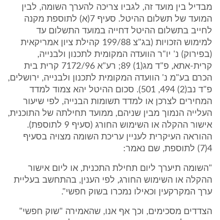
מבדיל בין מועד זה, לגביו צריכה להערך השומה, לבין
המועד של תשלום ההיטל. סעיף 7(א) לתוספת מקנה
לחייב בתשלום ההיטל דחייה במועד התשלום עד
למימוש הזכויות (בג"צ 199/88 קהילת ציון אמריקאית
(בפירוק) נ' יו"ר הוועדה המקומית לתכנון ולבנייה,
קרית-אתא, פ"ד מג(1) 89; רע"א 7172/96 קרית בית
הכרם בע"מ נ' הוועדה המקומית לתכנון ולבנייה, ירושלים,
פ"ד נב(2) 494, 501). סכום ההיטל יהא צמוד למדד
המחירים לצרכן או למדד תשומות הבנייה, לפי שיעור
העלייה הנמוך מבין שניהם, ממועד תחילתה של התוכנית,
אישור ההקלה או השימוש החורג (סעיף 9 לתוספת).
ההוראה העיקרית לעניין עריכת השומה מצויה בסעיף
4(7) לתוספת, שם נאמר:
"השומה תיערך ליום תחילת התכנית, או ליום אישור
ההקלה או השימוש החורג, לפי הענין, בהתחשב בעליית
ערך המקרקעין וכאילו נמכרו בשוק חפשי".
הצדדים מסכימים, וכך אף אנו, שהאמירה "שוק חפשי"