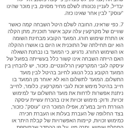
יבדיל, לעניין נכונותו לשלם מחיר מסוים, בין מוכר שהינו
"עוסק" לבין אחר שאינו כזה.
7. כפי שראינו, החובה לשלם היטל השבחה קמה כאשר
שוויים של מקרקעין עלה עקב אישור תוכנית, מתן הקלה
או התרת שימוש חורג. המועד הקובע מבחינת השומה
הוא יום תחילתה של התוכנית או היום בו אושרו ההקלה
או השימוש החורג. נדגיש, כי המועד בו נבחנת השאלה
האם הייתה השבחה אינו קשור כלל בעשייתה בפועל של
עיסקה לגבי המקרקעין הרלוונטיים. כזכור, יש להבחין בין
המועד הקובע בכל הנוגע לחיוב בהיטל לבין מועד
התשלום. המועד לתשלום הוא לא יאוחר מן המועד בו
חייב בהיטל מימש זכות לגבי המקרקעין. כלומר, לחייב
ניתנת אפשרות לדחות את מועד התשלום עד למימוש
זכויות. ודוק: מימוש זכויות אינו בהכרח עשיית עיסקה
הגוררת חיוב במע"מ, אפילו המוכר הינו "עוסק". כזכור,
בצד החלופה של העברת בעלות או העברת חכירה
כמימוש זכויות, קיימות האפשרויות של קבלת היתר או
התחלת שימוש. יתרה מזו, על פי ההסדר שבתוספת