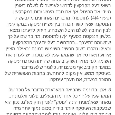
רשאי בעל מקרקעין לדרוש לאפשר לו לשלם באופן
מיידי את ההיטל, אף אם טרם מימש זכות במקרקעין
(סעיף 4(4) לתוספת). מדברינו האחרונים מתבקשת
המסקנה שאין קשר הכרחי בין עשיית עיסקה במקרקעין
לבין החובה לשלם היטל השבחה. חיזוק לדעתנו נמצא
בלשון הננקטת בסעיף 4(7) לתוספת; מדובר שם על כך
שהשומה "תיערך ...בהתחשב בעליית ערך המקרקעין
וכאילו נמכרו בשוק חפשי". השימוש במונח "כאילו" מציין
אירוע תיאורטי; אף שהמקרקעין לא נמכרו, יש לערוך את
השומה לפי מחיר השוק, בהנחה שהייתה נערכת עיסקה
במועד הקובע. אף מטעם זה, כלומר שלא מדובר
בעיסקה ממש, אין מקום להתחשב בחבות האפשרית של
המוכר במע"מ, אם תערך עיסקה.
8. אכן, בדוגמה שהביאה המערערת מדובר על מכר של
המקרקעין על ידי כל אחד מן הבעלים, פלוני ואלמונית.
מאחר שאלמונית הינה "עוסק" לעניין חוק מע"מ, נכון הוא
שבעקבות העיסקה יוותר בידיה סכום נמוך יותר מזה
שנותר בידי פלוני; ואומנם, ניתן לומר שמבחינה מסוימת