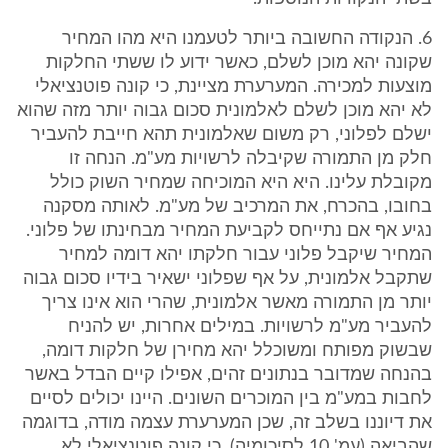
6. הנקודה החשובה ביותר לטעמנו היא מהו המחיר
שקונה יהא מוכן לשלם, כאשר ידוע לו ששתי החלקות
מוצעות למכירה. המערערת מציינת, כי קונה פוטנציאלי
לא יהא מוכן לשלם לאלמונית סכום גבוה יותר מזה שהוא
ישלם לפלוני, רק משום שאלמונית תהא חייבת להעביר
חלק מן התמורה שקיבלה לרשויות מע"מ. הנחה זו
מקובלת עלינו. היא היא המוכיחה שמחיר השוק כולל
בחובו, בהכרח, את המרכיב של מע"מ. לאותה מסקנה
נגיע אף אם נתייחס לקביעת המחיר מבחינתו של פלוני.
המחיר שיקבל פלוני עבור חלקתו יהא דומה למחיר
שתקבל אלמונית, על אף שפלוני ישאיר בידיו סכום גבוה
יותר מן התמורה מאשר אלמונית, שהרי הוא אינו צריך
להעביר מע"מ לרשויות. במילים אחרות, יש להניח
שבשוק מפותח ומשוכלל יהא מחירן של חלקות דומה,
בהנחה שמדובר בנתונים זהים, אפילו קיים הבדל באשר
לחבות במע"מ בין המוכרים השונים. היינו יכולים לסיים
את דיוננו בשלב זה, שכן המערערת עצמה מודה, בדוגמה
שהביאה (עמ' 10 לסיכומיה), כי קונה פוטנציאלי לא