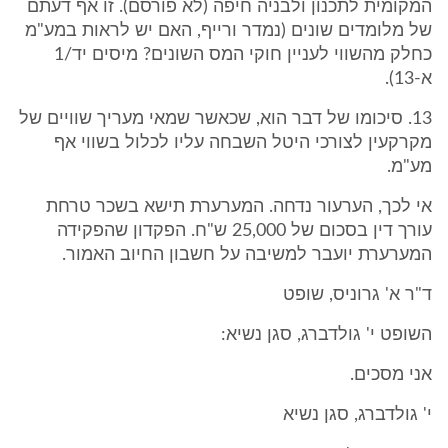
המקומית לתכנון ולבניה חיפה (לא פורסם). זו אף דעתם
של מלומדים שונים (נמדר ורייף, האם יש לראות במע"מ
כחלק מהשווי לעניין חוקי המס השונים? מיסים יד/1
א-13).
13. סיכומו של דבר הוא, שכאשר שמאי מעריך שוויים של
מקרקעין לצורכי היטל השבחה עליו לכלול בשווי אף
מע"מ.
אי לכך, הערעור נדחה. המערערת תישא בשכר טרחת
עורך דין בסכום של 25,000 ש"ח. הפקדון שהפקידה
המערערת יועבר למשיבה על חשבון החיוב האמור.
ד"ר א' גרוניס, שופט
השופט י' גולדברג, סגן נשיא:
אני מסכים.
י' גולדברג, סגן נשיא