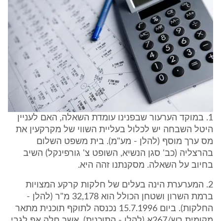
1. במוקד הערעור שבפנינו עומדת השאלה, האם לעניין
היטל השבחה יש לכלול בעליית השווי של מקרקעין את
מס ערך מוסף (להלן - מע"מ). בית משפט השלום
בהרצליה (כב' סגן הנשיא, השופט צ' גורפינקל) השיב
בחיוב על השאלה. מסקנתנו זהה היא.
2. המערערת הינה בעלים של חלקות קרקע המצויות
ברמת השרון ושטחן הכולל הוא 32,178 מ"ר (להלן -
החלקות). ביום 15.7.1996 נכנסה לתוקף תוכנית מתאר
מקומית רש/267א (להלן - התוכנית), אשר חלה אף לגבי