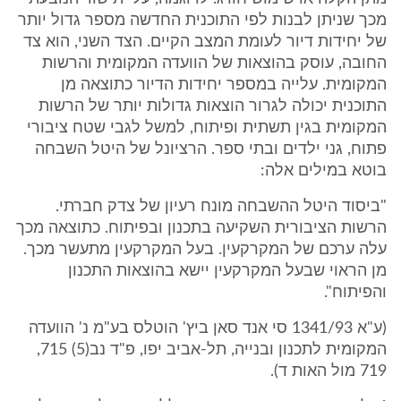
מכך שניתן לבנות לפי התוכנית החדשה מספר גדול יותר
של יחידות דיור לעומת המצב הקיים. הצד השני, הוא צד
החובה, עוסק בהוצאות של הוועדה המקומית והרשות
המקומית. עלייה במספר יחידות הדיור כתוצאה מן
התוכנית יכולה לגרור הוצאות גדולות יותר של הרשות
המקומית בגין תשתית ופיתוח, למשל לגבי שטח ציבורי
פתוח, גני ילדים ובתי ספר. הרציונל של היטל השבחה
בוטא במילים אלה:
"ביסוד היטל ההשבחה מונח רעיון של צדק חברתי.
הרשות הציבורית השקיעה בתכנון ובפיתוח. כתוצאה מכך
עלה ערכם של המקרקעין. בעל המקרקעין מתעשר מכך.
מן הראוי שבעל המקרקעין יישא בהוצאות התכנון
והפיתוח".
(ע"א 1341/93 סי אנד סאן ביץ' הוטלס בע"מ נ' הוועדה
המקומית לתכנון ובנייה, תל-אביב יפו, פ"ד נב(5) 715,
719 מול האות ד).