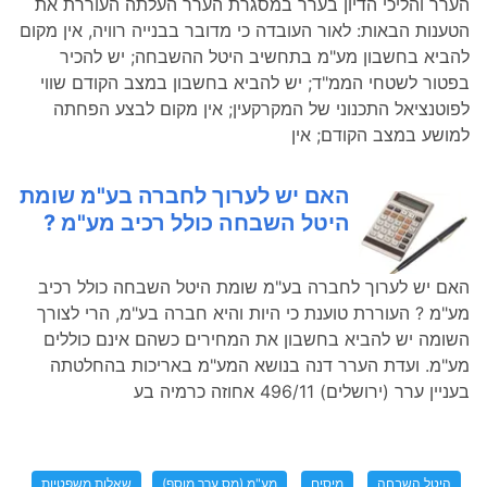
הערר והליכי הדיון בערר במסגרת הערר העלתה העוררת את
הטענות הבאות: לאור העובדה כי מדובר בבנייה רוויה, אין מקום
להביא בחשבון מע"מ בתחשיב היטל ההשבחה; יש להכיר
בפטור לשטחי הממ"ד; יש להביא בחשבון במצב הקודם שווי
לפוטנציאל התכנוני של המקרקעין; אין מקום לבצע הפחתה
למושע במצב הקודם; אין
האם יש לערוך לחברה בע"מ שומת
היטל השבחה כולל רכיב מע"מ ?
האם יש לערוך לחברה בע"מ שומת היטל השבחה כולל רכיב
מע"מ ? העוררת טוענת כי היות והיא חברה בע"מ, הרי לצורך
השומה יש להביא בחשבון את המחירים כשהם אינם כוללים
מע"מ. ועדת הערר דנה בנושא המע"מ באריכות בהחלטתה
בעניין ערר (ירושלים) 496/11 אחוזה כרמיה בע
היטל השבחה
מיסים
מע"מ (מס ערך מוסף)
שאלות משפטיות