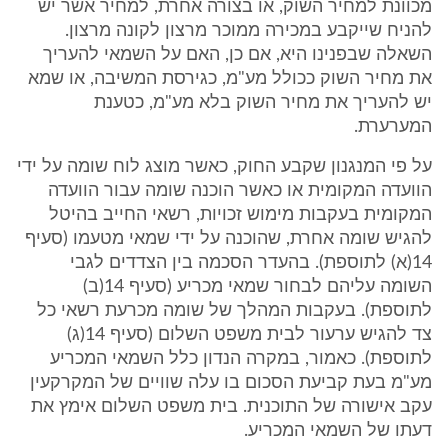
מכוונת למחיר השוק, או בצורה אחרת, למחיר אשר יש
להניח שייקבע במכירה ממוכר מרצון לקונה מרצון.
השאלה שבפנינו היא, אם כן, האם על השמאי להעריך
את מחיר השוק ככולל מע"מ, כגירסת המשיבה, או שמא
יש להעריך את מחיר השוק בלא מע"מ, כטענת
המערערת.
על פי המנגנון שקבע החוק, כאשר מוצג לוח שומה על ידי
הוועדה המקומית או כאשר הוכנה שומה עבור הוועדה
המקומית בעקבות מימוש זכויות, רשאי החייב בהיטל
להגיש שומה אחרת, שהוכנה על ידי שמאי מטעמו (סעיף
14(א) לתוספת). בהעדר הסכמה בין הצדדים לגבי
השומה עליהם לבחור שמאי מכריע (סעיף 14(ב)
לתוספת). בעקבות המהלך של שומה מכרעת רשאי כל
צד להגיש ערעור לבית משפט השלום (סעיף 14(ג)
לתוספת). כאמור, במקרה הנדון כלל השמאי המכריע
מע"מ בעת קביעת הסכום בו עלה שוויים של המקרקעין
עקב אישורה של התוכנית. בית משפט השלום אימץ את
דעתו של השמאי המכריע.