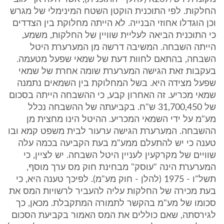
החלקות. לפי התוכנית הוקטן השטח המינימלי של מגרש
וכן הוגדלו אחוזי הבנייה. לא הייתה מחלוקת בין הצדדים
כי התוכנית הביאה לעליית שוויין של החלקות, משמע,
הייתה השבחה. המשיבה דרשה מן המערערת היטל
השבחה, בהתאם לחוות דעת של שמאי שפעל מטעמה.
בעקבות זאת הגישה המערערת שומה אחרת של שמאי
שפעל מצידה היא. בשל המחלוקת בין השמאים נתמנה
שמאי מכריע. זה האחרון קבע, כי ההשבחה הייתה בסכום
של 31,700,450 ש"ח. בקביעתה של ההשבחה נכלל
מע"מ על ידי השמאי המכריע. ההיטל הינו מחצית מן
ההשבחה. המערערת הגישה ערעור לבית משפט קמא ובו
טענה כי יש להתעלם ממע"מ בעת הקביעה בכמה עלה
שוויים של מקרקעין לעניין היטל השבחה. יש לציין, כי
המערערת הינה "עוסק" מבחינת חוק מס ערך מוסף,
תשל"ו - 1975 (להלן - חוק מע"מ). לפיכך טענה היא, כי
בעת מכירה של החלקות עליה להעביר לרשויות המס את
סכומו של מע"מ בהקשר לתמורה המתקבלת. מכאן, כך
לגירסתה, שאם כוללים את המס האמור בקביעת הסכום