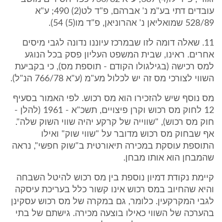
עובדים דתי בע"מ נ' אברהם, פ"ד לט(2) 490; ע"א
528/89 שמואליאן נ' אהרוניאן, פ"ד מו(5) 54).
11. שאלה דומה לזו שבמרכז עיוננו נדונה לגבי מיסים
אחרים. ראינו, שבית המשפט העליון פסק בכל הנוגע
למס רכישה (בגילגולו הקודם - תוספת מס), כי בקביעת
השווי לצורכי מס זה יש לכלול מע"מ (ע"א 766/78 הנ"ל).
מס נוסף שיש להזכירו הוא מס רכוש. לפי האמור בסעיף
12 לחוק מס רכוש וקרן פיצויים, תשכ"א - 1961 (להלן -
חוק מס רכוש), "שווייה של קרקע יהיה שווי השוק שלה".
אף שבחוק מס רכוש מדובר על "שווי שוק" ואילו
התוספת עוסקת במכירה תיאורטית ב"שוק חפשי", נראה
שהמבחן הוא אותו מבחן.
קיימת נקודת דמיון נוספת בין מס רכוש להיטל השבחה
והיא שהחיוב במס רכוש אינו קשור כלל בעריכת עיסקה
לגבי המקרקעין. כלומר, גם במקרה של מס רכוש עסקינן
בהערכה של השווי כאילו בוצעה מכירה. גישתם של בתי