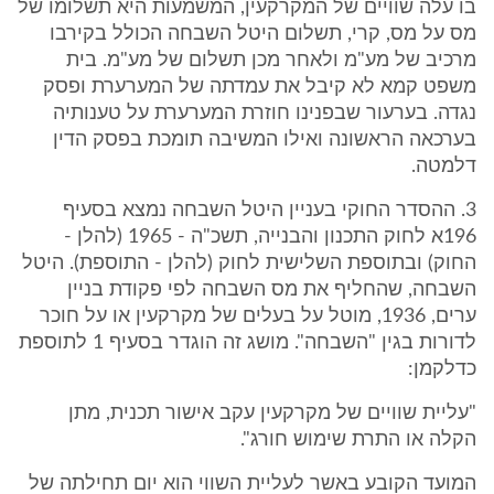
בו עלה שוויים של המקרקעין, המשמעות היא תשלומו של
מס על מס, קרי, תשלום היטל השבחה הכולל בקירבו
מרכיב של מע"מ ולאחר מכן תשלום של מע"מ. בית
משפט קמא לא קיבל את עמדתה של המערערת ופסק
נגדה. בערעור שבפנינו חוזרת המערערת על טענותיה
בערכאה הראשונה ואילו המשיבה תומכת בפסק הדין
דלמטה.
3. ההסדר החוקי בעניין היטל השבחה נמצא בסעיף
196א לחוק התכנון והבנייה, תשכ"ה - 1965 (להלן -
החוק) ובתוספת השלישית לחוק (להלן - התוספת). היטל
השבחה, שהחליף את מס השבחה לפי פקודת בניין
ערים, 1936, מוטל על בעלים של מקרקעין או על חוכר
לדורות בגין "השבחה". מושג זה הוגדר בסעיף 1 לתוספת
כדלקמן:
"עליית שוויים של מקרקעין עקב אישור תכנית, מתן
הקלה או התרת שימוש חורג".
המועד הקובע באשר לעליית השווי הוא יום תחילתה של