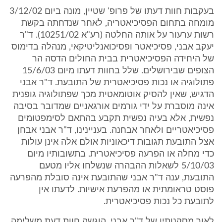
בעקבות חוות דעתו של פרופ' שטיין, מונה ביום 3/12/02
מומחה בתחום הפסיכיאטריה, לאחר שנדחתה בקשת
רשות ערעור על אותה החלטה (רע"א 10251/02). ד"ר
יעקב אבני, פסיכיאטר ופסיכואנליטיקאי, מנהלה בדימוס
של היחידה הפסיכיאטרית בבית החולים הדסה הר
הצופים שבירושלים. שלל בחוות דעתו מיום 15/6/03
פתולוגיה או נכות פסיכיאטרית של התובעת. ד"ר אבני
הדגיש, שאין להסיק אוטומאטית מכך שפתולוגיה גופנית
אינה מוסברת על ידי גורמים אורגאניים שמדובר בסיבה
נפשית, אלא בעיה נפשית תקבע בהתאם לסימפטומים
פסיכיאטריים ולאחר אבחנה. בעניינינו, ד"ר אבני אבחן
אצל התובעת תגובות דיכאוניות אולם אלה אינן עולות
כדי מחלה או הפרעה פסיכיאטרית. בתשובותיו מיום
5/10/03 לשאלות ההבהרה שנשלחו אליו מטעם
התובעת, ענה ד"ר אבני שהתובעת אינה סובלת מהפרעה
פוסט טראומתית או מהפרעת אישיות. לדעתו אין
לתובעת כל נכות פסיכיאטרית.
לאור מסקנותיו של ד"ר אבני, הוגשה חוות דעת משלימה