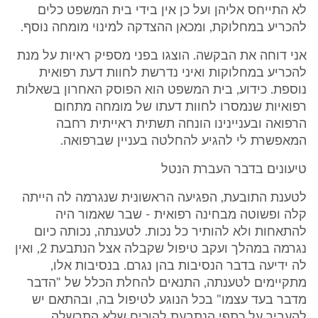
לא התייחס אליהן ועל כן אין בידי בית המשפט כלים
להכריע במחלוקת, ומכאן ההצדקה למינוי מומחה נוסף.
אני דוחה את הבקשה. הוצגו בפני מספיק ראיות על מנת
להכריע במחלוקות ואיני נדרשת לחוות דעת רפואית
נוספת. כידוע, בית המשפט הוא הפוסק האחרון בשאלות
רפואיות שנמסרו לחוות דעתו של מומחה מתחום
הרפואה ובעניינינו הונחה תשתית ראייתית רחבה
המאפשרת לי להגיע להחלטה בעניין שברפואה.
טיעונים בדבר העברת הנטל
לטענת התובעת, הפגיעה הראשונית שנגרמה לה הייתה
קלה ופשוטה מבחינה רפואית - שבר שאמור היה
להתאחות ולא להותיר כל נכות. לטענתה, נכותה כיום
נגרמה במהלך ועקב טיפול שקבלה אצל הנתבעת 2, ואין
לה ידיעה בדבר הנסיבות בהן נגרם. בנסיבות אלו,
מתקיימים לטענתה, התנאים להחלת הכלל של "הדבר
מדבר בעד עצמו" בכל הנוגע לטיפול בה, ובהתאם יש
להעביר על כתפי הנתבעת להוכיח שלא התרשלה.