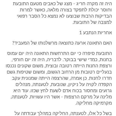
היה זה מקרה חריג - מצג של כאבים מטעם התובעת
וחוסר יכולת לתפקד בצורה מלאה, כאשר למרות
הבדיקות הרבות שבוצעו לא נמצא כל הסבר רפואי
למצבה של התובעת.
אחריות הנתבע 1
האם התאונה ארעה כתוצאה מרשלנותו של המעביד?
התובעת סיפרה כי יום התרחשות התאונה היה יום עמוס
בחנות, כמדי שישי בבוקר. לדבריה, היה זה יום חורפי,
ורצפת החנות הייתה רטובה ובוצית, משום שקונים נכנסו
בנעליים רטובות מן הרחוב הגשום, ומשום שטיפות גשם
חדרו לחנות. כן אמרה, שהרצפה הייתה שמנונית עקב
הקפדה לקויה על ניקיון, שנובעת, לטענתה, מנהלים
גרועים ומחסור בכוח אדם לשעת לחץ שכזו. עוד היא
מלינה על מרקם הרצפות - אשר היו עשויות, לטענתה,
מקרמיקה מחליקה.
בשל כל אלו, לטענתה, החליקה במהלך עבודתה על