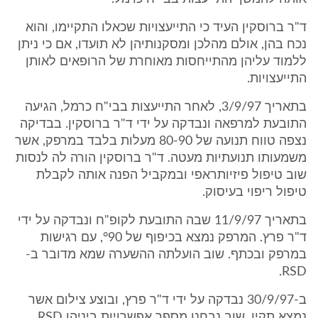
ד"ר ברוסקין העיד כי התייעצויות שכאלו התקיימו, והוא
נכח בהן, אולם מהלכן ומסקנותיהן לא תועדו, אם כי ניתן
ללמוד עליהן מהתייחסות מאוחרת של הרופאים לאותן
התייעצויות.
בתאריך 3/9/97, לאחר התייעצות בבי"ח כרמל, הגיעה
התובעת למרפאה ונבדקה על ידי ד"ר ברוסקין. בבדיקה
נצפה טווח תנועה של 80-90 מעלות בלבד במרפק, אשר
משמעותו תנועתיות מעטה. ד"ר ברוסקין הורה לה לנסות
שוב טיפול פיזיותראפי ובמקביל הפנה אותה לקבלת
טיפול ריפוי בעיסוק.
בתאריך 11/9/97 שבה התובעת לקופ"ח ונבדקה על ידי
ד"ר פרץ. המרפק נמצא בכיפוף של °90, עם רגישות
במרפק ובכתף. שוב הועלתה ההשערה שמא מדובר ב-
RSD.
ב-30/9/97 נבדקה על ידי ד"ר פרץ, ובוצע צילום אשר
נמצא תקין. שוב נבחנו מספר אפשרויות ביניהן RSD.