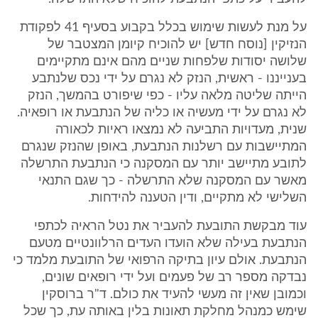
על מנת לעשות שימוש בכלל בקבוע בסעיף 41 לפקודת
הנזיקין [נוסח חדש] יש להוכיח קיומן המצטבר של
שלושה יסודות שלפחות שניים מהם אינם מתקיימים
בענייננו - ראשית, הנזק לא נגרם על ידי נכס שלנתבע
הייתה שליטה מלאה עליו - כפי שיפורט בהמשך, הנזק
לא נגרם על ידי מעשיה או כליה של הנתבעת או רופאיה.
שנית, מעדויות התביעה לא נמצאו ראיות לכאורה
המתיישבות עם רשלנות הנתבעת, באופן שהנזק שנגרם
לתובע מתיישב יותר עם המסקנה כי הנתבעת התרשלה
מאשר עם המסקנה שלא התרשלה - כך שגם התנאי
השלישי לא מתקיים, ודין הטענה להידחות.
עוד מבקשת התובעת להעביר את נטל הראיה לכתפי
הנתבעת בעילה שלא הועדו העדים הרלוונטיים מטעם
הנתבעת. אולם עיון בתיקה הרפואי של התובעת מלמד כי
נבדקה מספר רב של פעמים ועל ידי רופאים שונים,
וכמובן שאין זה מעשי להעיד את כולם. ד"ר ברוסקין
שימש כמנהל מחלקת תאונות בלין באותה עת, כך שכל