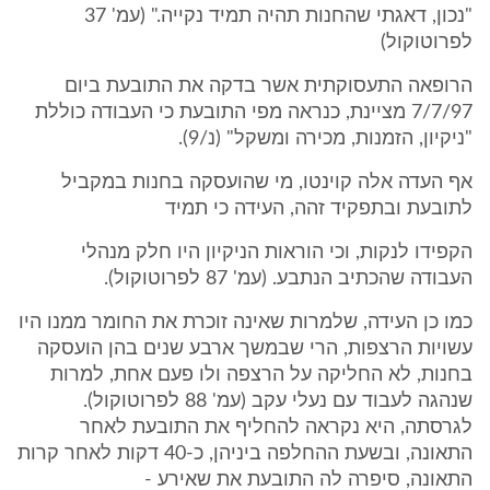
"נכון, דאגתי שהחנות תהיה תמיד נקייה." (עמ' 37
לפרוטוקול)
הרופאה התעסוקתית אשר בדקה את התובעת ביום
7/7/97 מציינת, כנראה מפי התובעת כי העבודה כוללת
"ניקיון, הזמנות, מכירה ומשקל" (נ/9).
אף העדה אלה קוינטו, מי שהועסקה בחנות במקביל
לתובעת ובתפקיד זהה, העידה כי תמיד
הקפידו לנקות, וכי הוראות הניקיון היו חלק מנהלי
העבודה שהכתיב הנתבע. (עמ' 87 לפרוטוקול).
כמו כן העידה, שלמרות שאינה זוכרת את החומר ממנו היו
עשויות הרצפות, הרי שבמשך ארבע שנים בהן הועסקה
בחנות, לא החליקה על הרצפה ולו פעם אחת, למרות
שנהגה לעבוד עם נעלי עקב (עמ' 88 לפרוטוקול).
לגרסתה, היא נקראה להחליף את התובעת לאחר
התאונה, ובשעת ההחלפה ביניהן, כ-40 דקות לאחר קרות
התאונה, סיפרה לה התובעת את שאירע -