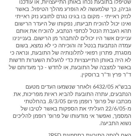
שטיפלו בתובעת נכחו באותן התייעצויות, או עודכנו
גביהן, כך שלמעשה לא הופרע מהלך הטיפול. באשר
לנזק ראייתי - מקום בו בגינו נגרם לתובע נזק ראייתי
ואינו יכול להוכיח תביעתו, נפקותו של היעדר הרישום
תהא העברת הנטל לכתפי הנתבע, להוכיח את אותם
עניינים אשר היו יכולים להתבהר מן הרישום. בעניינינו
עמדה הנתבעת בנטל זה והוכיחה כי לא נמצא, בשום
מסגרת, פתרון רפואי לתלונותיה של התובעת, ונראה כי
לא היה באותן התייעצויות כדי להעלות השערות חדשות
באשר למצבה של התובעת, או לחדש - כך מעדותם של
ד"ר פרץ וד"ר ברוסקין.
בבש"א 6432/05 ולאחר שנשמעו העדים מטעם
הנתבעים, עתרה התובעת להביא ראיות מפריכות, את
מכתבו של פרופ' רופמן מיום 8/3/05. בהחלטתי
מ-22/6/05 העליתי את הספקות באשר לטיבו של
המסמך, ואפשר אי מודעותו של פרופ' רופמן להליכים
נשוא התביעה.
האם לקתה התובעת בתסמונת RSD?