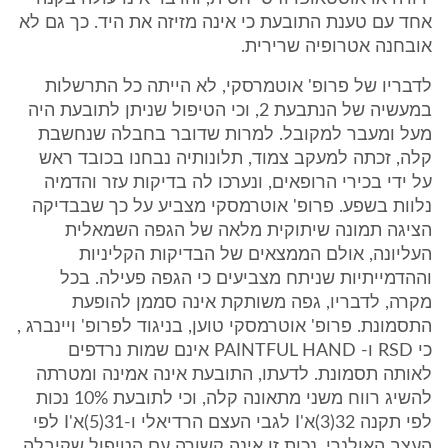
אחד עם טענת התובעת כי אינה מזיזה את היד. כך גם לא
אובחנה אטרופיה שרירית.
לדבריו של פרופ' אוטמרסקי, לא הייתה כל התרשלות
במעשיה של הנתבעת 2, וכי הטיפול שניתן לתובעת היה
מעל ומעבר למקובל. למרות שדובר בחבלה שנחשבת
קלה, זכתה למעקב צמוד, תלונותיה נבחנו בכובד ראש
על ידי בכירי הרופאים, ונערכו לה בדיקות עזר והדמיה
נלוות בשפע. פרופ' אוטרמסקי מצביע על כך שבבדיקה
הציגה תמונה שיתוקית מלאה של הגפה השמאלית
העליונה, אולם הממצאים של הבדיקות הקליניות
וההדמייתיות שניתח מצביעים כי הגפה פעילה. בכל
מקרה, לדבריו, גפה משותקת אינה סממן להופעת
התסמונת. פרופ' אוטרמסקי טוען, בניגוד לפרופ' ויינברג ,
כי RSD ו- PAINTFUL HAND אינם שמות נרדפים
לאותה תסמונת. לדעתו, התובעת אינה אמינה ומטרתה
להשיג רווח משני מתאונה קלה, וכי לתובעת 10% נכות
לפי תקנה 32(3)א'I לגבי העצם הרדיאלי ו-31(5)א'I לפי
העצב האולנרי. נכות זו אינה קשורה עם הטיפול שקיבלה