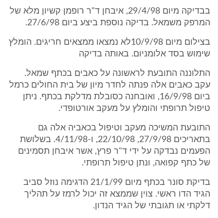
בבדיקה מיום 29/4/98, איבחן ד"ר רופמן קשיון מלא של
המרפק משמאל. בדיקה נוספת ביצע ביום 27/6/98.
בצילום מיום 10/9/98לא נמצאו ממצאים חריגים. הומלץ
שימוש בסד אלומניום. באותה בדיקה
התלוננה התובעת לראשונה על כאבים בכתף שמאל.
עקב כאבים אלה פנתה לחדר מיון של בית החולים כרמל
ביום 16/9/98, ואובחנה כסובלת מדלקת בכתף. ניתן
טיפול תרופתי והומלץ על מעקב אורטופדי.
התובעת המשיכה מעקב וטיפול בכאביה אלה גם
בתאריכים 27/9/98, 22/10/98, ו-4/11/98. בשלושת
הפעמים נבדקה על ידי ד"ר פרץ, אשר איבחן תסמינים
של כתף קפואה, ונתן טיפול תרופתי.
בדיקת סונר בכתף מיום 21/1/99 הדגימה נוזל סביב
הגיד הדו ראשי. צוין שממצא זה יכול לרמז על תהליך
דלקתי או תגובתי של הגיד הנדון.