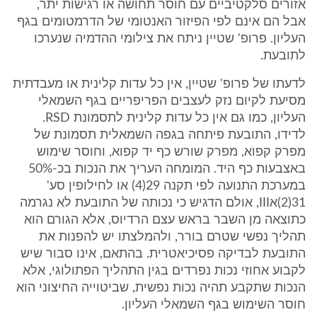
אזורים סלקטיביים עם חוסר תחושה או רגישות יתר,
אבל הם אינם לפי הפיזור האנטומי של הדרמטומים בגף
העליון. פרופ' שטיין ניתח את צילומי ההדמיה שנערכו
לתובעת.
לדעתו של פרופ' שטיין, אין כל עדות קלינית או מעבדתית
מסיעת לקיום נזק לעצבים הפריפריים בגף השמאלי
העליון, כמו גם אין כל עדות קלינית לתסמונת RSD.
לדידו, התובעת פיתחה בגפה השמאלית תסמונת של
מפרק קפוא, מפרק שורש כף יד קפוא, וחוסר שימוש
באצבעות כף היד. המומחה העריך את הנכות בכ-50%
במערכת התנועה לפי תקנה 29(4) או לחילופין סע'
31(2)אIII, אולם הדגיש כי נכותה של התובעת לא נגרמה
כתוצאה מן השבר בראש עצם הרדיוס, אלא הגורם הוא
תהליך נפשי שטרם בורר, ולהמלצתו יש להפנות את
התובעת לבדיקה פסיכיאטרית. בהתאם, אינו סבור שיש
לקבוע אחוזי נכות נפרדים בגין התהליך הפתולוגי, אלא
הנכות שתקבע תהיה נכות נפשית, שביטוייה החיצוני הוא
חוסר השימוש בגף השמאלי העליון.