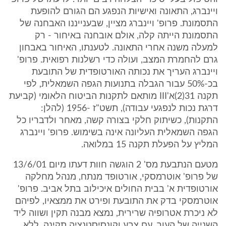
ויינברג, התאונה ואישיות הנפגע הם הגורם להופעת
התסמונת. פרופ' ויינברג מציין, שבענייננו האבחנה של
התסמונת הייתה קלה, אולם אובחנה באיחור - רק
למעלה משנה אחרי התאונה. לטענתו, האיחור באבחון
גרם להחמרת המצב, ועולה כדי רשלנות רפואית. פרופ'
ויינברג העריך את נכותה האורטופדית של התובעת
בכ-50% עבור הגבלה בתנועות הגפה השמאלית, לפי
תקנה 31(2)א'III מותאם לתקנות הביטוח הלאומי (קביעת
דרגת נכות לנפגעי עבודה), תשט"ז -1956 (להלן:
התקנות), כשיתוק חלקי בצורה קשה, מאחר ולדבריו כל
הגפה השמאלית העליונה אינה בשימוש. פרופ' ויינברג
המליץ על הפעלת תקנה 15 במלואה.
מטעם הנתבעת מס' 2 הוגשה חוות דעתו מיום 13/6/01
של פרופ' אוטרמסקי, אורטופד מנתח, מנהל מחלקה
אורטופדית א' בבית החולים איכילוב בתל אביב. פרופ'
אוטרמסקי בדק את התובעת ופירט את ממצאיו, לפיהם
לא ניכרת אטרופיה שרירית, נמצא מבנה תקין ושווה ליד
השנייה של העור, עם צבע וקונסיסטנציה תקינה, ללא