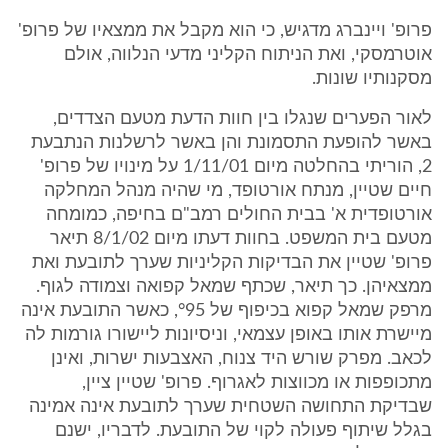
פרופ' ויינברג מדגיש, כי הוא מקבל את ממצאיו של פרופ'
אוטרמסקי, ואת הניתוח הקליני מדעי הנלווה, אולם
מסקנותיו שונות.
לאור הפערים שנגלו בין חוות הדעת מטעם הצדדים,
באשר להופעת התסמונת והן באשר לרשלנות הנתבעת
2, הוריתי בהחלטה מיום 1/11/01 על מינויו של פרופ'
חיים שטיין, מנתח אורטופד, מי שהיה מנהל המחלקה
אורטופדית א' בבית החולים רמב"ם בחיפה, כמומחה
מטעם בית המשפט. בחוות דעתו מיום 8/1/02 תיאר
פרופ' שטיין את הבדיקות הקליניות שערך לתובעת ואת
ממצאיהן. כך תיאר, שכתף שמאל קפואה וצמודה לגוף.
מרפק שמאל קפוא בכיפוף של °95, כאשר התובעת אינה
מיישרת אותו באופן עצמאי, וניסיונות ליישורו גורמות לה
לכאב. מפרק שורש היד צנוח, האצבעות ישרות, ואינן
מתכופפות או מכווצות לאגרוף. פרופ' שטיין ציין,
שבדיקת התחושה השטחית שערך לתובעת אינה אמינה
בגלל שיתוף פעולה לקוי של התובעת. לדבריו, ישנם