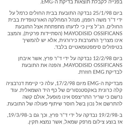
בפנייה לקבלת תוצאות בדיקת ה-EMG.
ביום 25/1/98 נבדקה התובעת בבית החולים כרמל על
ידי ד"ר משה רופמן, מנהל המחלקה האורטופדית בבית
החולים. הנ"ל ציין כי לדעתו מתפתחת אצל התובעת
MAYODISID OSSIFICANS (הסתיידות פרקית), והמצב
אינו מצריך התערבות כירורגית, אלא יש להמשיך
בטיפולים סימפטומאטיים בלבד.
ביום 12/2/98 נבדקה על ידי ד"ר פרץ, אשר איבחן
MAYODISID OSSIFICANS, והפנה את התובעת
לבדיקת EMG חוזרת.
מבדיקת ה-EMG מיום 17/2/98, עלה כי קיימת דנרבציה
קלה כרונית באקסטנסורים של כף היד השמאלית. עוד
נרשם כי שריר התריצפס אינו מופעל, אולם קשה
להתרשם אל נכון בשל חוסר שיתוף פעולה של התובעת.
ב-19/2/98 נבדקה על ידי ד"ר פרץ, וכך גם ב-19/3/98,
אז בוצע צילום מרפק שמאל, אשר נמצא תקין.