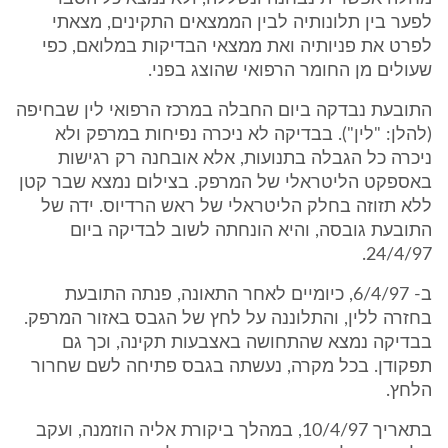
לפער בין תלונותיה לבין הממצאים התקינים, מצאתי
לפרט את פניותיה ואת ממצאי הבדיקות במלואם, כפי
שעולים מן החומר הרפואי שהוצג בפני.
התובעת נבדקה ביום החבלה במרכז הרפואי לין שבחיפה
(להלן: "לין"). בבדיקה לא ניכרה נפיחות במרפק ולא
ניכרה כל הגבלה בתנועות, אלא אובחנה רק רגישות
באספקט הליטראלי של המרפק. בצילום נמצא שבר קטן
ללא תזוזה בחלק הליטראלי של ראש הרדיוס. ידה של
התובעת גובסה, והיא הונחתה לשוב לבדיקה ביום
24/4/97.
ב- 6/4/97, כיומיים לאחר התאונה, פנתה התובעת
בחזרה ללין, והתלוננה על לחץ של הגבס באזור המרפק.
בבדיקה נמצא שהתחושה באצבעות תקינה, וכך גם
תפקודן. בכל מקרה, נעשתה בגבס פתיחה לשם שחרור
הלחץ.
בתאריך 10/4/97, במהלך ביקורת אליה הוזמנה, ועקב