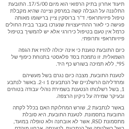
תיעוד אחרון בתיק הרפואי הוא מיום 17/5/00. התובעת
התלוננה על הגבלה קשה במרפק וציינה שהיא מקבלת
טיפול פיזיותראפי. ד"ר ברוסקין ציין ברישומו מאותה
פגישה כי לאור ההתייעצויות שנערכו בעבר בבית החולים
כרמל אין טעם בטיפול כירורגי אלא יש להמשיך בטיפול
פיזיותראפי ותרופתי.
כיום התובעת טוענת כי אינה יכולה להזיז את הגפה
השמאלית. זו נתמכת בסד פלאסטי בתנוחת כיפוף של
°95, ללא תמיכה בשורש כף היד.
לטענת התובעת, מצבה כיום נגרם בשל מעשיהם
ומחדליהם הרשלניים של הנתבעים 1 ו-2. באשר לנתבע
1, בשל רשלנותו הנטענת בשמירת נוהלי עבודה בטוחים
ובעיקר שמירה על ניקיון הרצפה.
באשר לנתבעת 2, שורש המחלוקת האם בכלל לקתה
התובעת בתסמונת. לטענת התובעת, היא סובלת
מתסמונת RSD, אשר לא אובחנה ולא טופלה במועד,
בשל רשלנותה של הנתבעת. לטענתה, אבחון מוקדם