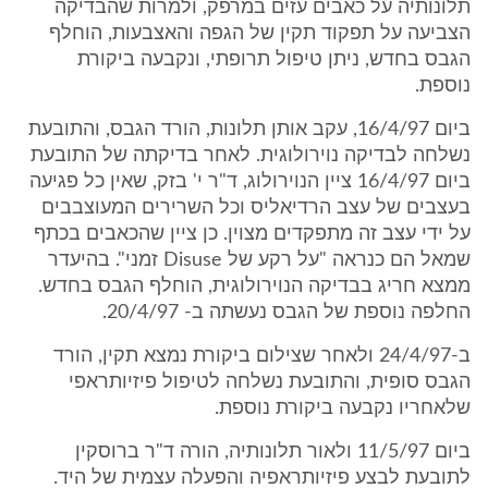
תלונותיה על כאבים עזים במרפק, ולמרות שהבדיקה
הצביעה על תפקוד תקין של הגפה והאצבעות, הוחלף
הגבס בחדש, ניתן טיפול תרופתי, ונקבעה ביקורת
נוספת.
ביום 16/4/97, עקב אותן תלונות, הורד הגבס, והתובעת
נשלחה לבדיקה נוירולוגית. לאחר בדיקתה של התובעת
ביום 16/4/97 ציין הנוירולוג, ד"ר י' בזק, שאין כל פגיעה
בעצבים של עצב הרדיאליס וכל השרירים המעוצבבים
על ידי עצב זה מתפקדים מצוין. כן ציין שהכאבים בכתף
שמאל הם כנראה "על רקע של Disuse זמני". בהיעדר
ממצא חריג בבדיקה הנוירולוגית, הוחלף הגבס בחדש.
החלפה נוספת של הגבס נעשתה ב- 20/4/97.
ב-24/4/97 ולאחר שצילום ביקורת נמצא תקין, הורד
הגבס סופית, והתובעת נשלחה לטיפול פיזיותראפי
שלאחריו נקבעה ביקורת נוספת.
ביום 11/5/97 ולאור תלונותיה, הורה ד"ר ברוסקין
לתובעת לבצע פיזיותראפיה והפעלה עצמית של היד.