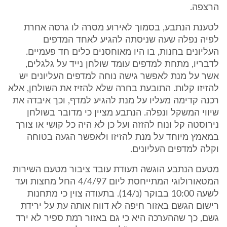
הרצפה.
לטענת הנתבע, בסמוך לאירוע מסרה לו גרסה אחרת
לפיה נפלה שעה שניסתה להגיע לאחד המדפים
העליונים בחנות, בו היו מאוחסנים כלים חד פעמיים.
לדבריו, מתחת למדפים עומד שולחן נייד על גלגלים,
אשר על מנת לאפשר גישה נוחה למדפים העליונים יש
להזיזו קלות. התובעת בחרה שלא להזיז את השולחן, אלא
רכנה קדימה מעליו על מנת להגיע למדף, וכך איבדה את
שיווי המשקל ונפלה. הנתבע מציין כי מדובר בשולחן
נירוסטה קל ונוח להזזה ועל כן לא היה כל קושי או צורך
במאמץ מיוחד על מנת להזיזו ולאפשר הגעה בטוחה
וקלה למדפים העליונים.
מטעם הנתבע הוגשה תעודת עובד ציבור מטעם השירות
המטאורולוגי המתייחסת ליום 4/4/97 החל מחצות ועד
לשעה 10:00 בבוקר (נ/14). בתעודה צוין כי מתחנות
רישום הגשם באזור חיפה לא דווח אותה עת על ירידת
גשם, כך שההערכה היא כי גם באזור רמת ספיר לא ירד