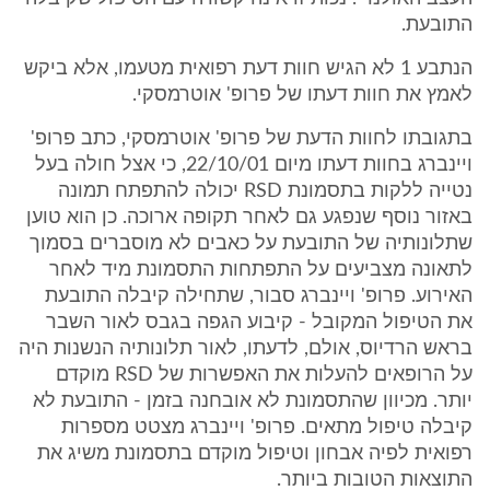
התובעת.
הנתבע 1 לא הגיש חוות דעת רפואית מטעמו, אלא ביקש
לאמץ את חוות דעתו של פרופ' אוטרמסקי.
בתגובתו לחוות הדעת של פרופ' אוטרמסקי, כתב פרופ'
ויינברג בחוות דעתו מיום 22/10/01, כי אצל חולה בעל
נטייה ללקות בתסמונת RSD יכולה להתפתח תמונה
באזור נוסף שנפגע גם לאחר תקופה ארוכה. כן הוא טוען
שתלונותיה של התובעת על כאבים לא מוסברים בסמוך
לתאונה מצביעים על התפתחות התסמונת מיד לאחר
האירוע. פרופ' ויינברג סבור, שתחילה קיבלה התובעת
את הטיפול המקובל - קיבוע הגפה בגבס לאור השבר
בראש הרדיוס, אולם, לדעתו, לאור תלונותיה הנשנות היה
על הרופאים להעלות את האפשרות של RSD מוקדם
יותר. מכיוון שהתסמונת לא אובחנה בזמן - התובעת לא
קיבלה טיפול מתאים. פרופ' ויינברג מצטט מספרות
רפואית לפיה אבחון וטיפול מוקדם בתסמונת משיג את
התוצאות הטובות ביותר.