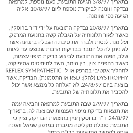
בתאריך 3/8/97 הגיעה התובעת, פעם נוספת, למרפאה,
נבדקה וזומנה לביקורת נוספת ליום 10/8/97, אליה
הגיעה כפי שזומנה.
בתאריך 20/8/97 נבדקה התובעת על ידי ד"ר ברוסקין,
כאשר לאור תלונותיה על הגבלה קשה בתנועת המרפק,
ועל מנת לנסות ולברר את סיבת ההגבלה בתנועה אשר
לא ניתן לה כל הסבר בבדיקות הרבות שבוצעו עד לאותו
שלב, הפנה את התובעת לביצוע בדיקת מיפוי עצמות,
כאשר בהפניה צוין, בין היתר, חשד למיוזיטיס אסיפיקנט,
לתהליך אקטיבי במרפק או ל- REFLEX SYMPATHETIC
DYSTROPHY (להלן: RSD או התסמונת). הבדיקה, אשר
בוצעה ביום 24/8/97, לא העלתה כל ממצא אשר יכול
להסביר את תלונותיה של התובעת.
בתאריך 2/9/97 שבה התובעת למרפאה והביאה עמה
את תוצאות בדיקת מיפוי העצמות שבוצעה לה, בתאריך
24/8/97. ד"ר ברוסקין עיין בתוצאות הבדיקה, וציין כי
התובעת סובלת מקליטה מוגברת במרפק שמאל והפנה
אותה להמשך התייעצות בבי"ח כרמל.