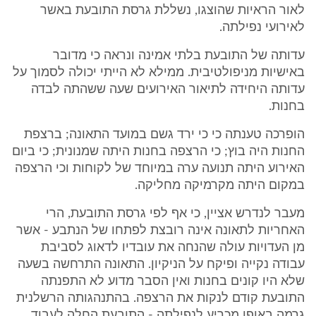
לאור הראיות שהוצגו, נשללת גרסת התובעת באשר
לאירועי נפילתה.
עדותה של התובעת בלתי אמינה ונראה כי מדובר
באישיות מניפולטיבית. ממילא לא הייתי יכולה לסמוך על
עדותה היחידה לתיאור האירועים שעה ששהתה לבדה
בחנות.
הופרכה טענתה כי כי ירד גשם במועד התאונה; ברצפת
החנות היה בוץ; כי הרצפה בחנות היתה שמנונית; כי ביום
האירוע היתה תנועה ערה במיוחד של לקוחות וכי הרצפה
במקום היתה מקרמיקה מחליקה.
מעבר לנדרש אציין, כי אף לפי גרסת התובעת, הרי
האחריות לתאונה אינה רובצת לפתחו של הנתבע - אשר
מן העדויות עולה שהנחה את עובדיו לדאוג לסביבת
עבודה נקייה ופיקח על הניקיון. התאונה התרחשה בשעה
שלא היו קונים בחנות ואין הסבר מדוע לא התפנתה
התובעת קודם לנקות את הרצפה. בהתנהגותה הרשלנית
גרמה באופן מכריע לנפילתה - התובעת החלה לעבוד