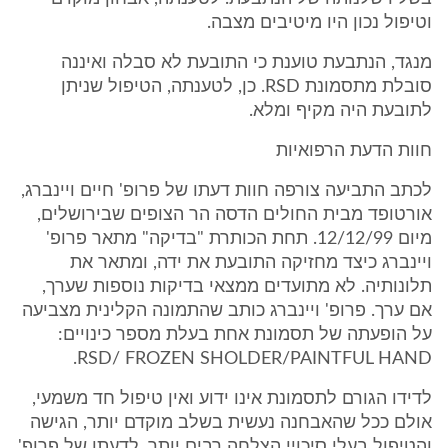
וטיפול נכון היו מיטיבים מצבה.
מנגד, הנתבעת טוענת כי התובעת לא סבלה ואיננה
סובלת מתסמונת RSD. כן, לטענתה, הטיפול שניתן
לתובעת היה מקיף ומלא.
חוות הדעת הרפואיות
לכתב התביעה צורפה חוות דעתו של פרופ' חיים ויינברג,
אורטופד מבית החולים הדסה הר הצופים שבירושלים,
מיום 12/12/99. תחת הכותרת "בדיקה" מתאר פרופ'
ויינברג כיצד מחזיקה התובעת את ידה, ומתאר את
תלונותיה. לא מתועדים ממצאי בדיקות נוספות שערך,
אם ערך. פרופ' ויינברג כותב שהתמונה הקלינית מצביעה
על הופעתה של תסמונת אחת בעלת מספר כינויים:
RSD/ FROZEN SHOLDER/PAINTFUL HAND.
לדידו הגורם לתסמונת אינו ידוע ואין טיפול חד משמעי,
אולם ככל שהאבחנה נעשית בשלב מוקדם יותר, הגישה
והטיפול בעלי סיכויי הצלחה רבים יותר. לדעתו של פרופ'