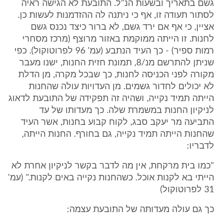
גשם בתאריך ובשעות הנ"ל. התובעת לא הגישה ראיה
לסתור תעודה זו, אף כי ניתנה לה ההזדמנות לעשות כן.
אציין, כי אף אם ירד גשם, לא ברור כיצד נכנס גשם
לחנות. זו הייתה ממוקמת באזור מרוצף (מרכז מסחרי
רמות ספיר) - כך העיד הנתבע (עמ' 96 לפרוטוקול). כפי
שניתן להתרשם מנ/8, תמונת חזית החנות, ישנו מעבר
מקורה לפני הכניסה לחנות, כך שבכל מקרה, מן הדלת
לא יכולים לחדור גשמים. מן העדויות עולה שהחנות
הייתה תמיד נקייה, ושהיה זה תפקידה של התובעת לדאוג
לניקיון החנות במשמרת שלה. כך מעדותו של עד
התביעה מר יעקב סבג, לקוח קבוע בחנות, אשר העיד
שהחנות הייתה תמיד נקייה, גם בחורף. החנות הייתה,
לדבריו:
"כמו בית מרקחת, אין מה לדבר בקשר לניקיון אחרת לא
הייתי בא לקנות אוכל. כשהחנות נקייה באים לקנות." (עמ'
31 לפרוטוקול)
כך גם עולה מעדותה של התובעת עצמה: