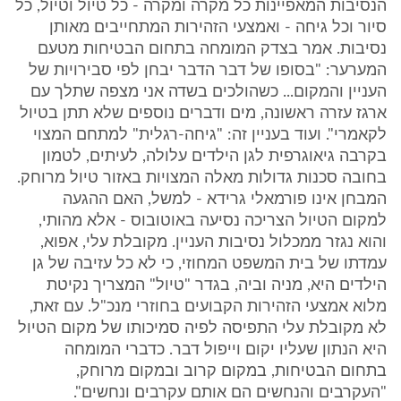
הנסיבות המאפיינות כל מקרה ומקרה - כל טיול וטיול, כל
סיור וכל גיחה - ואמצעי הזהירות המתחייבים מאותן
נסיבות. אמר בצדק המומחה בתחום הבטיחות מטעם
המערער: "בסופו של דבר הדבר יבחן לפי סבירויות של
העניין והמקום... כשהולכים בשדה אני מצפה שתלך עם
ארגז עזרה ראשונה, מים ודברים נוספים שלא תתן בטיול
לקאמרי". ועוד בעניין זה: "גיחה-רגלית" למתחם המצוי
בקרבה גיאוגרפית לגן הילדים עלולה, לעיתים, לטמון
בחובה סכנות גדולות מאלה המצויות באזור טיול מרוחק.
המבחן אינו פורמאלי גרידא - למשל, האם ההגעה
למקום הטיול הצריכה נסיעה באוטובוס - אלא מהותי,
והוא נגזר ממכלול נסיבות העניין. מקובלת עלי, אפוא,
עמדתו של בית המשפט המחוזי, כי לא כל עזיבה של גן
הילדים היא, מניה וביה, בגדר "טיול" המצריך נקיטת
מלוא אמצעי הזהירות הקבועים בחוזרי מנכ"ל. עם זאת,
לא מקובלת עלי התפיסה לפיה סמיכותו של מקום הטיול
היא הנתון שעליו יקום וייפול דבר. כדברי המומחה
בתחום הבטיחות, במקום קרוב ובמקום מרוחק,
"העקרבים והנחשים הם אותם עקרבים ונחשים".