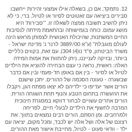
12. נתמקד, אם כן, בשאלה אילו אמצעי זהירות ייחשבו
סבירים ביציאה עם זאטוטים לסיור או לטיול. ברי, כי לא
ניתן להשיב תשובה ממצה לשאלה זו. "'סבירות' היא
מושג עמום. כוחה בגמישותה ובהתאמת מידתה לנסיבות
החיים המשתנות, שהיכולת האנושית לצפותן מראש הינה
לעולם מוגבלת" (ע"א 3889/00 לרנר נ' מדינת ישראל -
משרד הביטחון, פ"ד נו(4) 304). עם זאת, בקווים כלליים
ביותר, ובזיקה לענייננו, ניתן להתוות את אמות המידה
האלה: ראשית, נראה כי עצם הבחירה להוציא את הילדים
לטיול או לסיור - בין אם באופן חד-פעמי ובין אם כדבר
שבשגרה - טעונה הסכמה של ההורים. יתכן שישנם
הורים אשר יעדיפו כי ילדיהם לא יצאו מפתח הגן, ויקבלו
את ההעשרה בתחום הטבע והנוף תחת השגחה הורית.
הורים אחרים עשויים לבחור דווקא במסגרת חינוכית
המרבה לחשוף את הילדים לבעלי חיים, לפריחה
ולמרחבים. ומן הסתם, הורים רבים נמצאים בתווך. את
רצונם של אלה ושל אלה יש לכבד, ומכל מקום, יציאה עם
ילד - וודאי פעוט - לטיול, מחייבת אישור מאת ההורים.