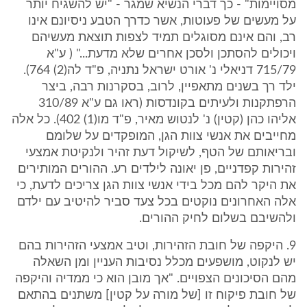
מסויימות" - כך דברי הנשיא שמגר - "יש להשגיח יותר
על מעשים של פעוטות, אשר כדרך הטבע ניסיונם אינו
רב, והם אינם מסוגלים תמיד לצפות תוצאת מעשיהם
ויכולים להסתכן ולסכן אחרים שלא מדעת..." ( ע"א
715/79 דניאלי נ' אורט ישראל נתניה, פ"ד לה(2) 764).
ילד רך בשנים מתאפיין, לרוב, בסקרנות רבה, ביצר
הרפתקנות ולעיתים בקונדסות (ראו גם ע"א 310/89
אליהו כהן (קטין) נ' לנטוש מאיר, פ"ד מו(1) 402). כל אלה
מחייבים את אנשי צוות הגן, המופקדים על שלומם
ובריאותם של הטף, לשיקול דעת זהיר ולנקיטת אמצעי
זהירות קפדניים, פן יאונה לילדים רע. ההורים המותירים
את היקר להם מכל בידי אנשי צוות הגן צריכים לדעת, כי
אלה האחרונים נוקטים בכל צעד סביר להיטיב עם ילדם
ולהשיבם בשלום לחיק ההורים.
9. היקפה של חובת הזהירות, וטיב אמצעי הזהירות בהם
יש לנקוט, מושפעים מכלל נסיבות העניין ומן השאלה
מהם הסיכונים הצפויים. "אך מובן הוא כי ממדיה והיקפה
של חובת פיקוח זו [של מורה על קטין] משתנים בהתאם