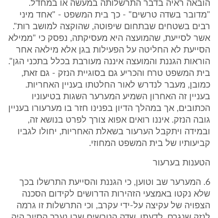
הובאה ראיה בדבר התרשלותה במעשה או במחדל.
"מדובר בשדה טרשים" - כך בית המשפט - "אחד מיני
רבים בשטחים שבתחום שיפוטה, שהוקצה למושב רות".
אשר לסייעת, שהמועצה היא מעסיקתה, נפסק כי "ממילא
הסייעת לא החליטה על הפעילות בגן אלא מילאה אחר
הוראות הגננת והמועצה איננה מעורבת בכלל בתכני הגן".
בית המשפט טרח והכריע גם בסוגיית הנזק - גם זאת,
כמובן, מעבר לנדרש לאור החלטתו בעניין האחריות.
בעניין זה האחרון השמיע המערער השגות בטיעוניו
הכתובים, אך במהלך הדיון בפנינו חזר בו מערעורו בעניין
גובה הנזק. איננו רואים אפוא צורך לפרט בנושא זה,
ובמידה ויתקבל הערעור בשאלת האחריות, יחולו לגביו
קביעותיו של בית המשפט המחוזי.
הטענות בערעור
6. המערער שב וטוען, כי הגננת והסייעת התרשלו בכך
שלא נקטו באמצעי הזהירות הדרושים לקידום הסכנה
הצפויה של עקיצה על-ידי עקרב, וכי התרשלות זו גרמה
לנזק שנגרם. לדעתו, שדה הטרשים שבו נערך הסיור היה,