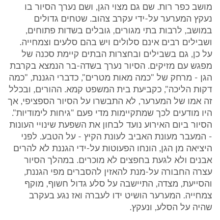
מושב כפר רות. שם גם מצוי הגן, ושם נערך הסיור בו
נעקץ המערער על-ידי עקרב צהוב. שטחים גדולים
במושב, לרבות בתי מגורים, גובלים בשדות פתוחים,
ושבילים רבים אינם סלולים ויש בהם סלעים וצמחייה.
על כן, גם בשבילים ובחצרות הבתים קיימת סכנה של
מפגש עם מזיקים. הסיור נערך בשדה-בר הנמצא בקרבת
הגן - מרחק של "כמה מאות מטרים", כדברי הגננת, "כמה
דקות הליכה", כקביעת בית המשפט קמא. ההורים, ובכלל
זה אמו של המערער, לא התבשרו על הסיור הספציפי, אך
היו מודעים לכך שמתקיימות מדי פעם "גיחות לימודיות".
הסיור ביום האירוע נועד לבחון את השפעת שינויי העונות
- המעבר מעונת האביב לעונת הקיץ - על הטבע. לפני
היציאה מן הגן, הונחו הפעוטות על-ידי הגננת לא להרים
אבנים ולא לגעת בחפצים לא מוכרים. במהלך הסיור
עצרה החבורה על-מנת להאזין להסברים מפי הגננת,
והסייעת, מצדה, התיישבה על סלע גדול חשוף, מוקף
צמחייה. המערער הושיט ידו לעברה ואז נגע בעקרב
שהיה על הסלע, ונעקץ.