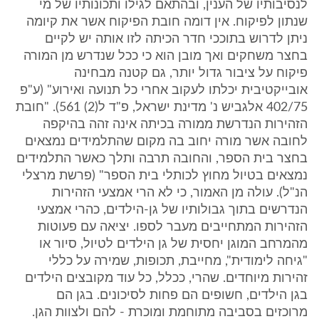
לנסיבותיו של הענין, ובהתאם לגילו ותכונותיו של מי
שנתון לפיקוח. אין דומה חובת הפיקוח אשר את קיומה
ניתן לדרוש בתוככי חדר הכיתה לזו אותה יש לקיים
בחצר משחקים ואך מובן הוא כי ככל שנדרש מן המורה
פיקוח על ציבור גדול יותר, גם קטנה מבחינה
אובייקטיבית יכלתו לעקוב אחרי כל תנועה ואירוע" (ע"פ
402/75 אלגביש נ' מדינת ישראל, פ"ד ל(2) 561). "חובת
הזהירות הנדרשת ממורה בכיתה אינה זהה בהיקפה
לחובה אשר מורה יחוב בה מקום שהתלמידים נמצאים
בחצר בית הספר, והחובה תרבה ותלך כאשר התלמידים
נמצאים בטיול מחוץ לכותלי בית הספר" (פרשת מרצלי
הנ"ל). עולה מן האמור, כי לא הרי אמצעי הזהירות
הנדרשים בתוך גבולותיו של גן-הילדים, כהרי אמצעי
הזהירות המתחייבים מעבר לספו. יציאה עם פעוטות
מהמרחב המוגן יחסית של גן הילדים לטיול, סיור או
"גיחה לימודית", מחייבת, תכופות, שמירה על כללי
זהירות מיוחדים. שהרי, ככלל, כל עוד מקובצים הילדים
בגן הילדים, חשופים הם פחות לסיכונים. בגן הם
מרוכזים בסביבה מתוחמת ומוכרת - להם ולצוות הגן.