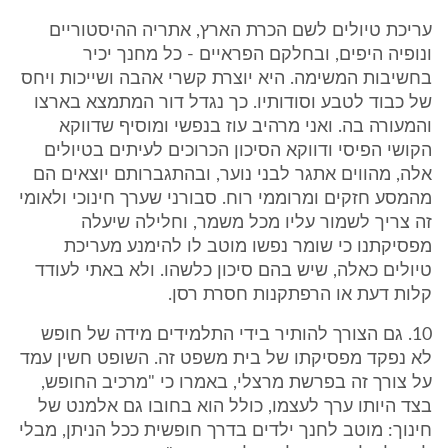
עריכת טיולים לשם הכרת הארץ, אתריה ההיסטוריים
ונופיה היפים, ובחלקם הפראיים - כל מחנך יכיר
בחשיבות המשימה. היא יוצרת קשרי אהבה ושייכות ויחס
של כבוד לטבע וסודותיו. כך נגדל דור המתמצא בארצו
והמעורה בה. ואני מרהיב עוז בנפשי ומוסיף שדווקא
הקושי הפיסי ודווקא הסיכון הכרוכים לעיתים בטיולים
אלה, מהווים אתגר לבני נוער, ובהתגברותם יוצאים הם
מהמסע חזקים ומרוממי רוח. סבורני שערך חינוכי ולאומי
זה צריך לשמור עליו מכל משמר, וחלילה שיעלה
מפסיקתנו כי שומר נפשו מוטב לו להימנע מעריכת
טיולים כאלה, שיש בהם סיכון כלשהו. ולא באתי לעודד
קלות דעת או הרפתקנות חסרת רסן.
10. גם הצורך להותיר בידי התלמידים מידה של חופש
לא נפקד מפסיקתו של בית משפט זה. השופט חשין עמד
על צורך זה בפרשת מרצלי, באמרו כי "מרכיב החופש,
בצד היותו ערך לעצמו, כולל הוא בחובו גם אלמנט של
חינוך: מוטב לחנך ילדים בדרך חופשית ככל הניתן, מבלי