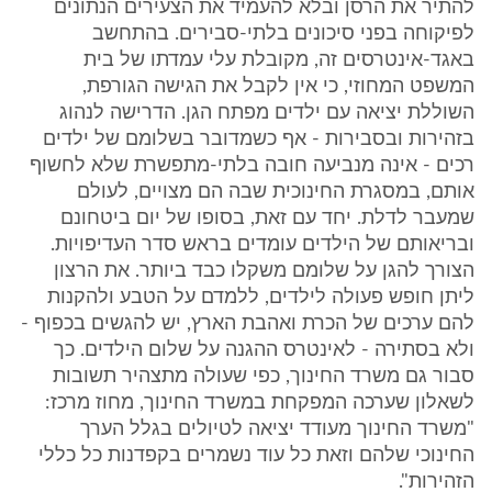
להתיר את הרסן ובלא להעמיד את הצעירים הנתונים
לפיקוחה בפני סיכונים בלתי-סבירים. בהתחשב
באגד-אינטרסים זה, מקובלת עלי עמדתו של בית
המשפט המחוזי, כי אין לקבל את הגישה הגורפת,
השוללת יציאה עם ילדים מפתח הגן. הדרישה לנהוג
בזהירות ובסבירות - אף כשמדובר בשלומם של ילדים
רכים - אינה מנביעה חובה בלתי-מתפשרת שלא לחשוף
אותם, במסגרת החינוכית שבה הם מצויים, לעולם
שמעבר לדלת. יחד עם זאת, בסופו של יום ביטחונם
ובריאותם של הילדים עומדים בראש סדר העדיפויות.
הצורך להגן על שלומם משקלו כבד ביותר. את הרצון
ליתן חופש פעולה לילדים, ללמדם על הטבע ולהקנות
להם ערכים של הכרת ואהבת הארץ, יש להגשים בכפוף -
ולא בסתירה - לאינטרס ההגנה על שלום הילדים. כך
סבור גם משרד החינוך, כפי שעולה מתצהיר תשובות
לשאלון שערכה המפקחת במשרד החינוך, מחוז מרכז:
"משרד החינוך מעודד יציאה לטיולים בגלל הערך
החינוכי שלהם וזאת כל עוד נשמרים בקפדנות כל כללי
הזהירות".