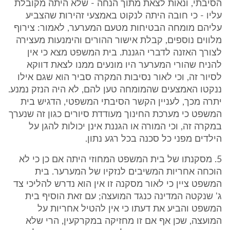
הסיבתי, ונאות לצאת מתוך הנחה - שלא היתה מקובלת
עליו - כי חובה היתה לנקוט באמצעי זהירות שהצביע
עליהם מומחה הבטיחות מטעם המערער, לאמור: צירוף
מלווים נוספים, קבלת אישור ההורים והימנעות מעצירה
לצורך האזנה לדברי הגננת. בית המשפט מצא כי אין
להניח שהורי המערער היו מונעים ממנו לצאת דווקא
לסיור זה, וכי לאור נסיבות המקרה סביר הוא שגם אילו
ננקטו האמצעים שהמומחה טען להם, לא היה הנזק נמנע.
יתרה מכך, לעניין הקשר הסיבתי המשפטי, הדגיש בית
המשפט כי מערכת החינוך מעודדת סיורים כגון זה שנערך
במקרה זה, וכי המורה או הגננת אינן יכולות להגן על
הילדים מפני כל סכנה בכל רגע נתון.
5. מסקנתו של בית המשפט המחוזי היתה אם כן כי לא
הוכחה אחריות המשיבים לנזקיו של המערער. בית
המשפט ציין כי לאור מסקנה זו אין הוא נדרש להליכי צד
ג' שנקטה המדינה כנגד המועצה; עם זאת הוסיף בית
המשפט והביע את דעתו כי אין להטיל אחריות על
המועצה, שכן אף אם זו מחזיקה במקרקעין, הרי שלא