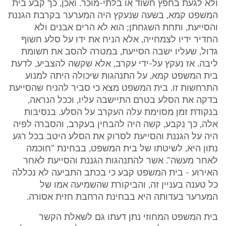
ולא לגעת בחפץ חשוד או בלתי-מוכר. ואכן, כך קבע בית
המשפט קמא, בשעה שנעקץ היה המערער בקרבת הגננת
והסייעת, ותחת השגחתן; הוא לא הרים אבנים ולא
החדיר ידיו לצמחייה, אלא הניח את ידו על סלע חשוף
גדול, שעליו ישבה הסייעת, במטרה להסב את תשומת
ליבה. אז נעקץ על-ידי עקרב, אלא שקשה להצביע, לדעת
בית המשפט קמא, על התנהגות שיכולה היתה למנוע
התרחשות זו. בית המשפט מצא כי סביר להניח שהסייעת
בדקה את הסלע בטרם התיישבה עליו, וככל הנראה,
בנקודת זמן מסוימת עלה העקרב על הסלע. בנסיבות
אלה, כך נקבע, קשה היה להבחין בעקרב, והסברה לפיה
היה על הגננת והסייעת לסרוק את הסלע היטב בכל רגע
נתון היא, לשיטתו של בית המשפט, בבחינת "חוכמה
לאחר מעשה". אשר להתנהגות הגננת והסייעת לאחר
האירוע - בית המשפט קבע כי בכתב התביעה לא נכללה
כל טענה בעניין זה, והביקורת שהשמיעה אמו של
המערער בעדותה היא בבחינת הרחבת חזית אסורה.
בית המשפט המחוזי נתן דעתו גם לשאלת הקשר