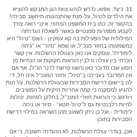
11. כיצד, אפוא, נדרש לנהוג צוות הגן המבקש להוציא
את הילדים לטיול, על-מנת שהתנהגותו תיחשב סבירה?
בהקשר זה, כמו בית המשפט המחוזי, אינני רואה צורך
לקבוע מסמרות סמנטיים באשר לשאלת הגדרתה
המילולית של הפעילות בה קא עסקינן - האם "טיול" היא
כמשמעותו בחוזר מנכ"ל, או שמא "סיור" או "גיחה
לימודית". עוסקים אנו כאן בעוולת הרשלנות. אין קשר
הכרחי בין עוולה זו לבין הוראות חקוקות או הנחיות מן
הסוג שבו מדובר כאן (השוו פרשת לרנר הנ"ל). אף אם
אין המדובר בענייננו ב"טיול", וחוזר המנכ"ל אינו חל, די
לנו ביישום דרישת הסבירות שבעוולת הרשלנות, על מנת
להגיע למסקנה כי קמה אחריות נזיקית על המשיבים.
ויודגש, כי הוראות חוזרי המנכ"ל, בחלקן לפחות, יכולות
להיות רלבנטיות גם ל"טיול-זוטא" - סיור או גיחה
לימודית - ועל כן ניתן לשאוב מהן השראה במילוי דרישת
הסבירות בתוכן.
אכן, בגדרי עוולת הרשלנות, לא ההגדרה חשובה, כי אם