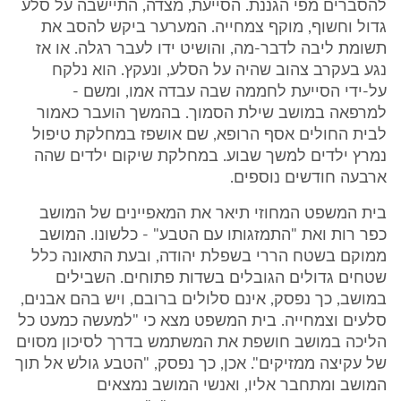
להסברים מפי הגננת. הסייעת, מצדה, התיישבה על סלע
גדול וחשוף, מוקף צמחייה. המערער ביקש להסב את
תשומת ליבה לדבר-מה, והושיט ידו לעבר רגלה. או אז
נגע בעקרב צהוב שהיה על הסלע, ונעקץ. הוא נלקח
על-ידי הסייעת לחממה שבה עבדה אמו, ומשם -
למרפאה במושב שילת הסמוך. בהמשך הועבר כאמור
לבית החולים אסף הרופא, שם אושפז במחלקת טיפול
נמרץ ילדים למשך שבוע. במחלקת שיקום ילדים שהה
ארבעה חודשים נוספים.
בית המשפט המחוזי תיאר את המאפיינים של המושב
כפר רות ואת "התמזגותו עם הטבע" - כלשונו. המושב
ממוקם בשטח הררי בשפלת יהודה, ובעת התאונה כלל
שטחים גדולים הגובלים בשדות פתוחים. השבילים
במושב, כך נפסק, אינם סלולים ברובם, ויש בהם אבנים,
סלעים וצמחייה. בית המשפט מצא כי "למעשה כמעט כל
הליכה במושב חושפת את המשתמש בדרך לסיכון מסוים
של עקיצה ממזיקים". אכן, כך נפסק, "הטבע גולש אל תוך
המושב ומתחבר אליו, ואנשי המושב נמצאים