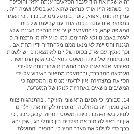
"הוא שלח את היד לעבר הסלעים" ענתה "לא" והוסיפה
כי "כשהוא הזיז אותי כנראה שהוא נגע בסלע ושמה היה".
עניין זה נותר, אפוא, לוטה בערפל מסוים. ברור, כי האמור
בתצהיר אינו עולה בקנה אחד עם קביעתו של בית
המשפט קמא, כי המערער קיים את הנחיית הגננת שלא
לגעת באבנים ולא להרימם. כמו-כן עולה מן התצהיר, כי
הגננת והסייעת לא מנעו ממנו מלהחדיר ידיו תחת אבן,
וכך נעקץ. עם זאת, בסופו של יום לא מצאנו כי יש לשנות
מקביעותיו של בית המשפט קמא לגבי אופן התרחשות
האירוע. אלא שגם לאור התשתית שהותוותה על-ידי
הערכאה המבררת, ובהתעלם מתיאור האירוע על-ידי
הסייעת בתצהירה, אין לדעתי מנוס מן המסקנה כי
המשיבים נושאים באחריות לנזקו של המערער.
14. סבורני, כי הפגם הראשוני, העיקרי, בהתנהגות צוות
הגן, טמון היה בהחלטה המוטעית לקחת את הילדים
לטיול בשדה-הבר. בית המשפט המחוזי קבע, כזכור, כי
אין זה ראוי להותיר את הילדים בין כותלי הגן, שכן יהא
בכך כדי לשלול את הערך החינוכי, ההנאה והתועלת