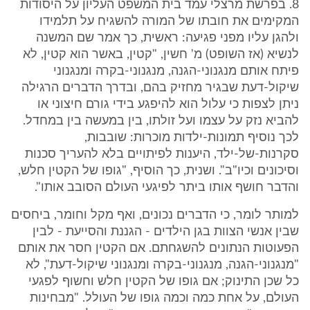
8. בפרשת מרצלי עמד בית המשפט העליון על היסודות
המקימים את חובתו של המורה להשגיח על תלמידו
ולהגן עליו מפני פגיעה: ראשית, כך אמר שם המשנה
לנשיא (אז השופט) מ' חשין, "קטין, באשר הוא קטין, לא
פיתח אותם מנגנוני-הגנה, מנגנוני-בקרה ומנגנוני
שיקול-דעת שבגיר מחזיק בהם, ובדרך הדברים הרגילה
ניתן לצפות כי עלול הוא להיפגע בידי גורם חיצוני או
להביא נזק על עצמו ועל זולתו, בין במעשה בין במחדל.
לכך נוסיף תמונות-ילדות מוכרות: שובבות,
סקרנות-של-ילד, היענות לפיתויים בלא להעריך סכנות
וסיכונים וכיו"ב". ושנית, כך הוסיף, "גופו של הקטין חלש,
והדבר חושף אותו ביתר לפיגעי העולם הסובב אותו".
למותר לומר, כי הדברים נכונים, ואף מקל וחומר, ביחסים
שבין אנשי הצוות בגן הילדים - הגננת והסייעת - לבין
הפעוטות הנתונים להשגחתם. אם הקטין חסר את אותם
"מנגנוני-הגנה, מנגנוני-בקרה ומנגנוני שיקול-דעת", לא
כל שכן התינוק; אם גופו של הקטין חלש וחשוף לפגעי
העולם, על אחת כמה וכמה גופו של העולל. "מבחינות