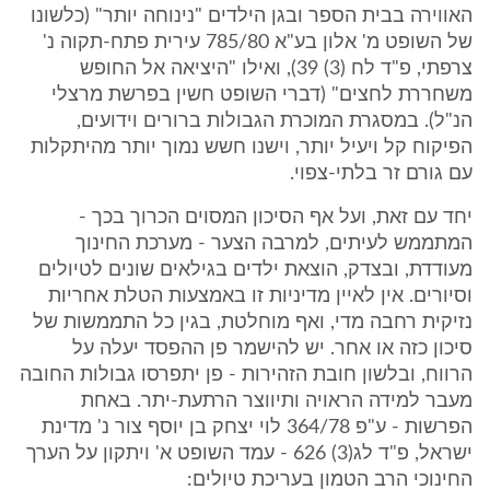
האווירה בבית הספר ובגן הילדים "נינוחה יותר" (כלשונו
של השופט מ' אלון בע"א 785/80 עירית פתח-תקוה נ'
צרפתי, פ"ד לח (3) 39), ואילו "היציאה אל החופש
משחררת לחצים" (דברי השופט חשין בפרשת מרצלי
הנ"ל). במסגרת המוכרת הגבולות ברורים וידועים,
הפיקוח קל ויעיל יותר, וישנו חשש נמוך יותר מהיתקלות
עם גורם זר בלתי-צפוי.
יחד עם זאת, ועל אף הסיכון המסוים הכרוך בכך -
המתממש לעיתים, למרבה הצער - מערכת החינוך
מעודדת, ובצדק, הוצאת ילדים בגילאים שונים לטיולים
וסיורים. אין לאיין מדיניות זו באמצעות הטלת אחריות
נזיקית רחבה מדי, ואף מוחלטת, בגין כל התממשות של
סיכון כזה או אחר. יש להישמר פן ההפסד יעלה על
הרווח, ובלשון חובת הזהירות - פן יתפרסו גבולות החובה
מעבר למידה הראויה ותיווצר הרתעת-יתר. באחת
הפרשות - ע"פ 364/78 לוי יצחק בן יוסף צור נ' מדינת
ישראל, פ"ד לג(3) 626 - עמד השופט א' ויתקון על הערך
החינוכי הרב הטמון בעריכת טיולים: