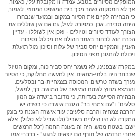
המופקים מסיורים בטבע. עמדה זו מקובלת עלי, כאמור,
אך לא המסקנה שגזר מכך בית המשפט המחוזי, לאמור,
כי הבחירה לקיים את הסיור במקום ובמועד שנבחרו
היתה סבירה. אכן, כמפורט לעיל, גם אם אין שוללים את
הצורך לעודד סיורים וטיולים - ואכן אין לשוללו - עדיין
הכרח הוא לבחור באתר ההולם את מכלול נסיבות
העניין, והמקיים יחס סביר של עלות וסיכון מול תועלת
ויכולת להתגונן מפני הסיכון.
במקרה שבפנינו, לא נשמר יחס סביר כזה, ומקום הטיול
שנבחר היה בלתי-מתאים. אין למעשה מחלוקת, כי הסיור
נערך בשדה טרשים, המכוסה בצמחיית-בר ובסלעים,
והנמצא מחוץ לשטח המיושב של המושב. כך, למשל,
הבהירה הסייעת בעדותה, כי מדובר ב"שדה עם המון
סלעים" ו"עם צמחי בר". הגננת אישרה כי בשדה יש
"הרבה צמחיה והרבה סלעים". עוד אישרה הגננת כי בזמן
המקרה לא היו הילדים בשביל (ולוּ שביל לא סלול), אלא
ישבו בשטח ממש. היה זה בעונה החמה ("כל הרמשים
אחרי תרדמה של חורף הם יוצאים לחגוג" - כדברי אמו