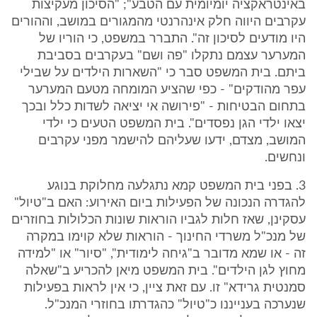
באינטראקציה יומיומית עם הטבע"; "הסיכון מעקיצות
עקרבים היווה חלק אינהרנטי מהמגורים במושב, וההורים
היו מודעים לסיכון זה". התברר במשפט, כי הוריו של
המערער עצמם נתקלו "פה ושם" בעקרבים בסביבת
ביתם. בית המשפט סבר כי "השארות הילדים על שבילי
עפר מהודקים" - כפי שהציע המומחה מטעם המערער
בתחום הבטיחות - "פירושה אי יציאה לשדות כלל ובכך
יצאו ילדי הגן נפסדים". בית המשפט הטעים כי ילדי
המושב, מצדם, ידעו שעליהם להישמר מפני עקרבים
ונחשים.
3. בפני בית המשפט קמא נתגלעה מחלוקת בנוגע
להגדרה הנכונה של הפעילות ביום האירוע: האם ב"טיול"
עסקינן, שאז חלות לגביו הוראות שונות הכלולות בחוזרים
של מנכ"ל משרדי החינוך - הוראות שלא קוימו במקרה
זה - או שמא מדובר ב"גיחה לימודית", "סיור" או "למידה
מחוץ לגן הילדים". בית המשפט מיאן להכריע ב"שאלה
סמנטית גרידא" זו. עם זאת ציין, כי אין לראות בפעילות
שנערכה בענייננו כ"טיול" כהגדרתו בחוזרי המנכ"ל.