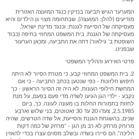
המערער הגיש תביעה בנזיקין כנגד המועצה האזורית
מודיעים (להלן: המועצה), שבתחומה מצוי גן הילדים והיא
מעסיקתה של הסייעת לגננת; וכנגד מדינת ישראל,
מעסיקתה של הגננת. בית המשפט המחוזי בחיפה (כבוד
השופטת ב' גילאור) דחה את התביעה, ומכאן הערעור
שבפנינו.
פרטי האירוע וההליך המשפטי
2. בית המשפט המחוזי קבע, כי מטרת הסיור לא היתה
חיפוש חלזונות - כפי שנטען בכתב התביעה - כי אם
המחשת חילופי העונות. לא היה זה הסיור הראשון - כך
נקבע - ילדי הגן הגיעו לשדה מדי פעם בפעם, על מנת
לחזות בתמורות החלות בו מעונה לעונה. כך, ביום
2.5.1985, צעדו 20 עד 30 זאטוטים, בני שלוש וארבע
שנים, בהשגחת הגננת והסייעת, אל שדה הטרשים, שהיה
מרוחק מרחק לא רב מן הגן - "מרחק של כמה דקות
הליכה". הם סיירו בשדה ובשלב מסוים עצרו בכדי להאזין