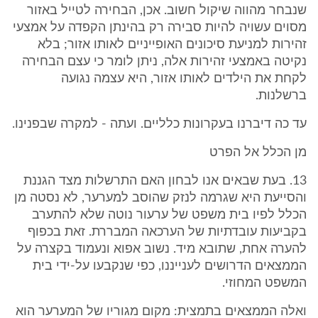
שנבחר מהווה שיקול חשוב. אכן, הבחירה לטייל באזור
מסוים עשויה להיות סבירה רק בהינתן הקפדה על אמצעי
זהירות למניעת סיכונים האופייניים לאותו אזור; בלא
נקיטה באמצעי זהירות אלה, ניתן לומר כי עצם הבחירה
לקחת את הילדים לאותו אזור, היא עצמה נגועה
ברשלנות.
עד כה דיברנו בעקרונות כלליים. ועתה - למקרה שבפנינו.
מן הכלל אל הפרט
13. בעת שבאים אנו לבחון האם התרשלות מצד הגננת
והסייעת היא שגרמה לנזק שהוסב למערער, לא נסטה מן
הכלל לפיו בית משפט של ערעור נוטה שלא להתערב
בקביעות עובדתיות של הערכאה המבררת. זאת בכפוף
להערה אחת, שתובא מיד. נשוב אפוא ונעמוד בקצרה על
הממצאים הדרושים לענייננו, כפי שנקבעו על-ידי בית
המשפט המחוזי.
ואלה הממצאים בתמצית: מקום מגוריו של המערער הוא