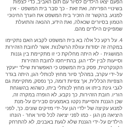
הפעם יצאו הילדים לסיור עם תום האביב, כדי לצפות
בשינויי הפריחה, ואת זאת - כך סבר בית המשפט - אין
למנוע. בהקשר זה הזכיר בית המשפט את הערך החינוכי
הטמון בסיורים שכאלה, ואת הידע, ההנאה והתועלת
שמפיקים הילדים מהם.
4. על רקע כל אלה בא בית המשפט לקבוע האם נתקיימו
במקרה זה יסודות עוולת הרשלנות. אשר לחובת הזהירות
המושגית - לא היתה מחלוקת כי זו מתקיימת בין גננות
וסייעות לבין ילדי הגן. בהתייחסו לחובת הזהירות
הקונקרטית, פסק בית המשפט כי האפשרות שילד ייעקץ
על-ידי עקרב, במהלך סיור מחוץ לכותלי הגן, היתה בגדר
הצפיות הכללית, אך צפיות דומה, כך נפסק, מתקיימת גם
לגבי גינת ביתו או מחוץ לכותלי ביתו, כשהוא בהשגחת
הוריו. חובת הזהירות, כך נקבע, לא הופרה במקרה זה,
שכן הגננת והסייעת נקטו באמצעים סבירים על-מנת
למנוע עקיצה של ילדי הגן על-ידי מזיקים שונים. כך, לפני
היציאה מן הגן - כמו לפני יציאה לכל סיור אחר - הונחו
הילדים על-ידי הגננת שלא לגעת באבנים, לא להתרחק