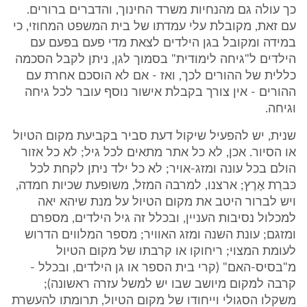
כך עולה גם מהנחיות משרד החינוך, והדברים ברורים.
עם זאת, מקובלת עלי עמדתו של בית המשפט המחוזי, כי
במידה ומקובל בגן הילדים לצאת מדי פעם בפעם עם
הילדים ל"גיחה לימודית" בסמוך לגן, ניתן לקבל הסכמה
כללית של ההורים לכך, ואז - אם לא הוסכם אחרת עם
ההורים - אין צורך בקבלת אישור נוסף עובר לכל גיחה
וגיחה.
שנית, יש להפעיל שיקול דעת סביר בקביעת מקום הטיול
או הסיור. אכן, לא כל אתר מתאים לכל גיל; לא כל אזור
הולם בכל עונה ומזג-אויר; לא כל ילד ניתן לקחת לכל
כּברַת אֶרֶץ; ארצנו, למרבה המזל, משופעת שכיות חמדה,
ויש לברור היטב את מקום הטיול על מנת שיהא יאה
למכלול נסיבות העניין, ובכלל זה גיל הילדים, מספרם
ומזגם; עונת השנה ומזג האוויר; מספר המלווים הדרוש
לעומת המצוי; ריחוקו או קרבתו של מקום הטיול
מ"בסיס-האם" (קרי בית הספר או גן הילדים, ובכלל -
קרבה למקום מיושב שבו יש למשל עזרה ראשונה);
משקלו הסגולי וייחודו של מקום הטיול, תרומתו להעשרת