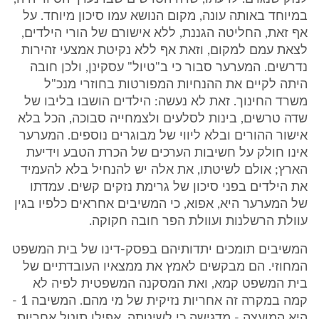
במיוחד באותה עונה, מקום הנושא עמו סיכון מיוחד. על
אף זאת, החליטה הגננת, ללא אישורם של הורי הילדים,
לצאת עמם למקום, וזאת אף ללא נקיטת אמצעי זהירות
נדרשים. המערער סבור כי ב"טיול" עסקינן, ולכן חובה
היתה לקיים את ההנחיות המפורטות בחוזרי מנכ"ל
משרד החינוך. זאת לא נעשה: הילדים הושבו בליבו של
שדה טרשים, בינות לסלעים ולצמחייה סבוכה, הכל בלא
אישור ההורים ובלא ליווי של מבוגרים נוספים. המערער
אינו חולק על חשיבות הערכים של הכרת הטבע וידיעת
הארץ; אולם לשיטתו, את אלה יש להנחיל בלא להעמיד
את הילדים בפני סיכון של גרימת נזקים קשים. עמדתו
של המערער היא, אפוא, כי המשיבים אחראים כלפיו בגין
עוולת הרשלנות ועוולת הפר חובה חקוקה.
המשיבים תומכים יתדותיהם בפסק-דינו של בית המשפט
המחוזי. הם מבקשים לאמץ את ממצאיו העובדתיים של
בית המשפט קמא, ואת המסקנה המשפטית לפיה לא
קמה במקרה זה אחריות נזיקית של מי מהם. המשיבה 1 -
היא המועצה - מדגישה כי לשיטתה, אפילו תוטל אחריות