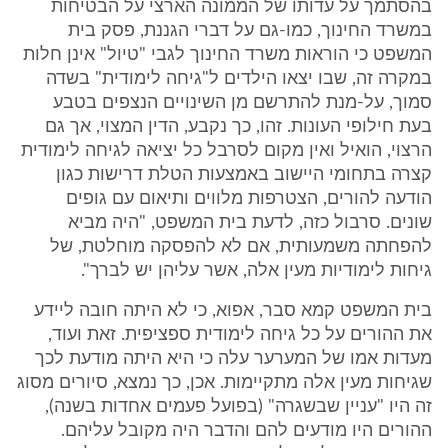
בהסתמך על עדותו של הממונה הארצי על הבטיחות
במשרד החינוך, כמו-גם על דברי הגננת, פסק בית
המשפט כי הוראות משרד החינוך לגבי "טיול" אינן חלות
במקרה זה, שבו יצאו הילדים ל"גיחה לימודית" בשדה
סמוך, על-מנת להתרשם מן השינויים הנצפים בטבע
בעת חילופי העונות. זהו, כך נקבע, הדין המצוי, אך גם
הרצוי, הואיל ואין מקום לסרבל כל יציאה לגיחה לימודית
קצרה בתחומי היישוב באמצעות הטלת דרישות כגון
הודעה להורים, הצטרפות מלווים ותיאום עם גופים
שונים. סרבול כזה, לדעת בית המשפט, "היה מביא
להפחתה משמעותית, אם לא להפסקה מוחלטת, של
גיחות לימודיות מעין אלה, אשר עליהן יש לברך".
בית המשפט קמא סבר, אפוא, כי לא היתה חובה ליידע
את ההורים על כל גיחה לימודית ספציפית. זאת ועוד,
מעדות אמו של המערער עלה כי היא היתה מודעת לכך
שגיחות מעין אלה מתקיימות. אכן, כך נמצא, סיורים מסוג
זה היו "עניין שבשגרה" (בפועל פעמים אחדות בשנה),
ההורים היו מודעים להם והדבר היה מקובל עליהם.