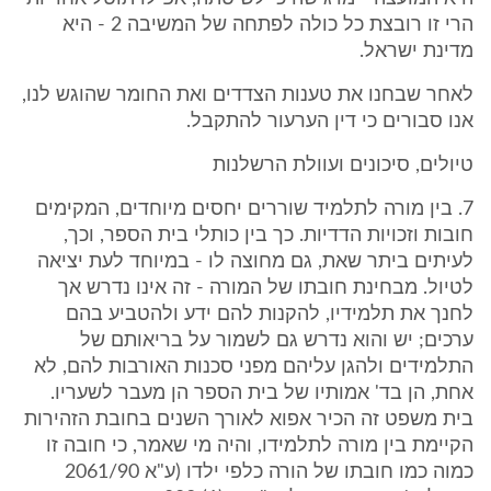
הרי זו רובצת כל כולה לפתחה של המשיבה 2 - היא
מדינת ישראל.
לאחר שבחנו את טענות הצדדים ואת החומר שהוגש לנו,
אנו סבורים כי דין הערעור להתקבל.
טיולים, סיכונים ועוולת הרשלנות
7. בין מורה לתלמיד שוררים יחסים מיוחדים, המקימים
חובות וזכויות הדדיות. כך בין כותלי בית הספר, וכך,
לעיתים ביתר שאת, גם מחוצה לו - במיוחד לעת יציאה
לטיול. מבחינת חובתו של המורה - זה אינו נדרש אך
לחנך את תלמידיו, להקנות להם ידע ולהטביע בהם
ערכים; יש והוא נדרש גם לשמור על בריאותם של
התלמידים ולהגן עליהם מפני סכנות האורבות להם, לא
אחת, הן בד' אמותיו של בית הספר הן מעבר לשעריו.
בית משפט זה הכיר אפוא לאורך השנים בחובת הזהירות
הקיימת בין מורה לתלמידו, והיה מי שאמר, כי חובה זו
כמוה כמו חובתו של הורה כלפי ילדו (ע"א 2061/90