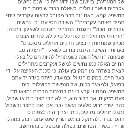
של המערער), ביישוב שבו ידוע היה כי ישנם נחשים,
עקרבים ושאר זוחלים. לשאלת כבוד שופטת בית
המשפט קמא, האם "זה דבר מקובל לראות עקרבים שם?
תמיד ראיתם עקרבים?", השיבה הסייעת "כן. נחשים,
עקרבים, הכול". והגננת, בתצהיר תשובה לשאלון, כתבה:
"הזהרתי את הילדים לפני כל טיול לא להרים אבנים
מכיוון שמתחתן רובצים חרקים וזוחלים מסוכנים".
בעדותה השיבה הגננת בחיוב לשאלה "ידעת היטב
שבעונה הזו של השנה כשמתחיל להיות חם כל בעלי
החיים האלה כמו נחשים למשל ועקרבים מתחילים
לצאת בשדה". מן המקובץ עולה, כי סכנת העקיצה על-ידי
בעל חיים, במקום הטיול ובמועדו, היתה בגדר ידיעתם
בפועל, ולמצער בכוח, של הנפשות הפועלות. בית
המשפט המחוזי קבע כי גם בחצרות הבתים נמצאו מדי
פעם מזיקים, אך ברור הוא, כי לא הרי חצר בית או שביל,
כהרי שדה זרוע סלעים ועשבי-בר. אכן, אם בחצר ובשביל
נתגלו זוחלים מזיקים, ניתן וצריך היה לצפות כי
ההסתברות להיתקל ברמש ושרץ שפגיעתם רבה, במהלך
שהייה בשדה הטרשים, כפולה ומכופלת. בהתחשב