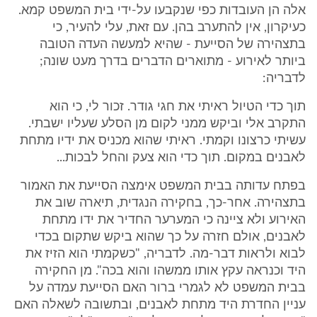
אלה הן העובדות כפי שנקבעו על-ידי בית המשפט קמא.
כעיקרון, אין להתערב בהן. עם זאת, עלי להעיר, כי
בתצהירה של הסייעת - שהיא למעשה העדה הטובה
ביותר לאירוע - מתוארים הדברים בדרך מעט שונה;
לדבריה:
תוך כדי הטיול ראיתי את חגי גודר. זכור לי, כי הוא
התקרב אלי וביקש ממני לקום מן הסלע שעליו ישבתי.
עשיתי כרצונו וקמתי. ראיתי שהוא מכניס את ידיו מתחת
לאבנים במקום. תוך כדי הוא צעק והחל לבכות...
בפתח עדותה בבית המשפט אימצה הסייעת את האמור
בתצהירה. אחר-כך, בחקירה הנגדית, תיארה שוב את
האירוע ולא ציינה כי המערער החדיר את ידו מתחת
לאבנים, אולם חזרה על כך שהוא ביקש שתקום בכדי
לבוא ולראות דבר-מה. לדבריה, "כשקמתי הוא הזיז את
היד וכנראה עקץ אותו ממשהו והוא בכה". מן החקירה
בבית המשפט לא לגמרי ברור האם הסייעת עמדה על
עניין החדרת היד מתחת לאבנים, ובתשובה לשאלה האם