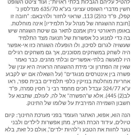
להטיל עליהם הגבלות בלתי ראויות"; ועוד ציטט השופט
חשין מדברי השופט עציוני בע"א 635/70 מנדלסון נ'
קפלן, פ"ד כה(2) 113, שראוי לחזור ולהיבאם: "חובה זו
[חובת ההשגחה של מנהל על תלמידיו] אינה מוחלטת.
באופן תיאורטי ניתן אמנם לתאר גם שיטת השגחה שיש
בה כדי למנוע כל אפשרות של תנועה מצד התלמיד
שעשויה לגרום לסיכון, ולו הופעלה השגחה כזו אי-אפשר
היה לשחק במשחקים מסוכנים, אך גם משחקים רגילים
היו למעשה בלתי-אפשריים ובלתי מהנים. כבר נאמר
שאין זה הפתרון וכי מידת ההשגחה הראויה היא ענין של
פשרה בין אינטרסים מנוגדים" (על השאלה אם יש לקבוע
אחריות מוחלטת בנזיקין כלפי תלמידים בבית ספר, ראו
ע"א 324/77 עבדל חכים מחמד רבי נ' חסין סמרה, פ"ד
לב(2) 445). אלא ש"הפשרה" אל לה, לעולם, שתבוא על
חשבון השמירה המירבית על שלומו של התינוק.
הנה הוא, אפוא, האתגר העומד בפני מערכת החינוך: קיום
טיולים, עידוד הכרת הארץ, מתן אפשרות לילדים ולבני
נוער לחוות את הטבע ו"להיות ילדים", אולם כל זאת, בלא