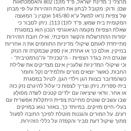
מרצלי נ' מדינת ישראל, פ"ד מז(1) 802 והאסמכתאות
שם). ודוק: מקובל לבחון את חובת הזהירות על-פי מבחן
של צפיות (ראו למשל ע"א 145/80 ועקנין נ' המועצה
המקומית בית שמש, פ"ד לז(1) 113). ניתן לסבור כי
שאלת הצפיות מקומה הגיאוגרפי הנכון הוא במסגרת
יסודות ההתרשלות והקשר הסיבתי, ואילו חובת הזהירות
מתייחדת לאותם שיקולי מדיניות התוחמים את ה אחריות
בנזיקין. אולם כך או אחרת, אין ספק שבמקרה זה הנזק
שנגרם היה בגדר הצפיות - ה"טכנית" וה"נורמטיבית" -
וכי שיקולי המדיניות שלעניין אינם מצדיקים את שלילת
החבות. כאשר יוצאים מורים ותלמידים (קל וחומר
כשהמדובר בצוות הגן וילדי הגן), לטיול במסגרת
בית-ספרית, ניתן וצריך לצפות כי עלול להיגרם נזק כזה
או אחר. וודאי שיציאה עם ילדים קטנים לשדה מסוּלָע
שבו עשבים שוטים מחייבת צפיית היתקלות אפשרית עם
בעלי-חיים מזיקים. במיוחד כך, באזור נגוע במזיקים
רעים. על המורים והגננות מוטלת לפיכך החובה לפעול
מתוך שיקול דעת סביר והקפדה על כללי הזהירות.