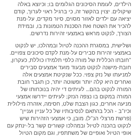
הילדים, לעומת הסיכונים הגלומים בו; וכיוצא באלה
שיקולים. יצוין בהקשר זה, כי ברגיל ראוי לערוך, קודם
יציאה עם ילדים לאזור מסוים, סיור מקדים, על-מנת
להכיר את השטח ואת הסכנות הטמונות בו, ובמידת
הצורך, לנקוט מראש באמצעי זהירות נדרשים.
ושלישית, במסגרת ההכנה לטיול ובמהלכו, יש לנקוט
באמצעי זהירות סבירים על-מנת לקדם סיכונים צפויים.
"חובתו הכללית של מורה כלפי תלמידו כוללת, כעקרון,
חובת-מישנה לנקוט מבעוד מועד אמצעים סבירים
למניעתו של נזק צפוי. ככל שנקיטת אמצעים אלה
ואחרים היא קלה יותר ופשוטה יותר, כן תגבר חובת
המורה לנקוט בהם... לעיתים די יהיה בנוכחותו של
המורה במקום בו נצפה הנזק; לעיתים יידרשו אמצעי
מניעה אחרים, כגון הצבת שלט, חסימה, אזהרה מילולית
וכיו"ב - הכל בהתאם לנסיבותיו של כל עניין ועניין"
(פרשת מרצלי הנ"ל). מובן, כי אמצעי הזהירות שיש
לנקוט בהכנה לטיול ובמהלכו קשורים קשר בל-ינתק עם
אופי הטיול ואופיים של משתתפיו, וגם מקום הטיול