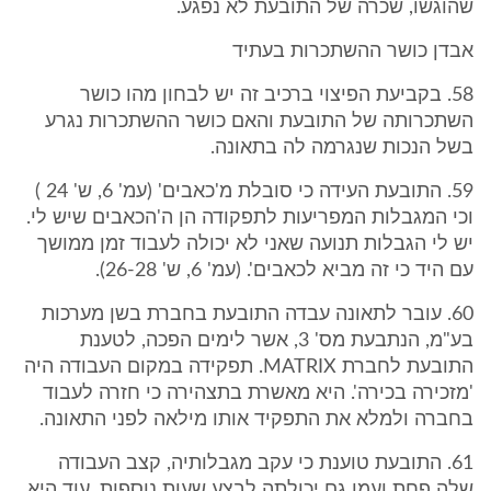
שהוגשו, שכרה של התובעת לא נפגע.
אבדן כושר ההשתכרות בעתיד
58. בקביעת הפיצוי ברכיב זה יש לבחון מהו כושר
השתכרותה של התובעת והאם כושר ההשתכרות נגרע
בשל הנכות שנגרמה לה בתאונה.
59. התובעת העידה כי סובלת מ'כאבים' (עמ' 6, ש' 24 )
וכי המגבלות המפריעות לתפקודה הן ה'הכאבים שיש לי.
יש לי הגבלות תנועה שאני לא יכולה לעבוד זמן ממושך
עם היד כי זה מביא לכאבים'. (עמ' 6, ש' 26-28).
60. עובר לתאונה עבדה התובעת בחברת בשן מערכות
בע"מ, הנתבעת מס' 3, אשר לימים הפכה, לטענת
התובעת לחברת MATRIX. תפקידה במקום העבודה היה
'מזכירה בכירה'. היא מאשרת בתצהירה כי חזרה לעבוד
בחברה ולמלא את התפקיד אותו מילאה לפני התאונה.
61. התובעת טוענת כי עקב מגבלותיה, קצב העבודה
שלה פחת ועמו גם יכולתה לבצע שעות נוספות. עוד היא