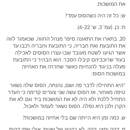
את המושכות.
ש: כל זה היה כשהסוס עמד?
ת: כן. (עמ' 3, ש' 6-22).
20. בתארו את התאונה סיפר מנהל החווה, שכאמור לווה
את התובעת ואת חבריה, כי התובעת וחבריה רכבו עד
אשר הגיעו לשטח מעובד שבו עצרו הסוסים לאכילה
בעוד שרוכביהם קיבלו הסבר. הוא הבהיר כי התובעת
פעלה בניגוד להנחיות כאשר שחררה את האחיזה
במושכות הסוס:
"היא התחילה לדבר פה ושם, נהנתה, הסוס שלה נשאר
טיפה מאחור, אז הסוס עשה שני צעדים קדימה כי העדר
התחיל ללכת ולא היה לא את המושכות ביד וגם לא את
הקרן ולכן היא נפלה. הסוס נשאר לעמוד ולאכול.
ש. כמה זמן היא הייתה שם בלי אחיזה במושכות?
ת. דקה וחצי, דקה, לא בקטע של שעות, אולי שתי דקות.