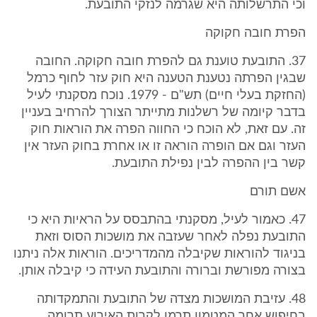
וכי התרשלותה היא שגרמה לנזקי התובעת.
הפרת חובה חקוקה
37. התובעת טוענת גם להפרת חובה חקוקה. החובה
שבגין הפרתה נטענת הטענה היא חוק עזר לחוף כרמל
(החזקת בעלי חיים) תש"ם - 1979. נוכח מסקנתי לעיל
בדבר קיומה של רשלנות מתייתר הצורך להרחיב בעניין
זה. עם זאת, לא הוכח כי החווה הפרה את הוראות חוק
העזר וגם אם הופרה הוראה זו או אחרת בחוק העזר אין
קשר בין ההפרה לבין נפילת התובעת.
אשם תורם
47. כאמור לעיל, מסקנתי בהתבסס על הראיות היא כי
התובעת נפלה לאחר שעזבה את מושכות הסוס וזאת
בניגוד להוראות שקיבלה מהמדריכים. הוראות אלה ניתנו
בצורה מפורשת וברורה והתובעת העידה כי קיבלה אותן.
48. עזיבת המושכות מצדה של התובעת והתמקדותה
בחיפוש אחר המטמון תרמו לקרות האירוע תרומה