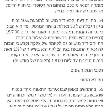
מומחה רפואי מוסכם בתחום האורטופדי וכי חוות הדעת
מטעמם לא יהוו ראיה בתיק.
54. בחוות דעתו קבע ד"ר מושיוב לתובעת 10% נכות
בגין הגבלה של 30 מעלות בישור המרפק. עוד הוא קבע
כי נכותה הזמנית נמשכה מיום התאונה ועד ליום 15.7.00
(דהיינו כחודש וחצי). בתשובותיו לשאלות ההבהרה
התייחס ד"ר מושיוב גם לקיומה של צלקת וקבע כי הנכות
לה זכאית התובעת בגין הצלקת היא בשיעור של 1% וזאת
בנוסף לנכות האורטופדית. עוד הוא האריך את תקופת
הנכות הזמנית עד ליום 1.8.00 (תקופה של חודשיים).
רכיבי הנזק השונים
נזק לא ממוני
55. בהתחשב באופן שבו אירעה התאונה מחד בנכות
שנקבעה, בתקופת ההעדרות (אי כושר למשך כחודשיים
ואי נוחות למשך תקופה נוספת), אני פוסק לתובעת בגין
הנזק הלא ממוני סכום של 40,000 ש"ח. (סכום זה הוא