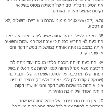
את הסיכון הבלתי סביר של הנפילה מסוס בשל אי
נקיטת אמצעי זהירות נאותים."
(ת.א. (י"ם) 1433/96 מימוני עמרם נ' עיריית ירושלים,(לא
פורסם)).
38. כאמור לעיל, מנהל החווה אשר ליווה באופן אישי את
התובעת לא התריע בפניה כי עזבה את המושכות והשאיר
אותה במצב בו אינה אוחזת במושכות במשך דקה וחצי
או שתי דקות.
39. התובעת הייתה רוכבת בלתי מנוסה ועוד מתחילת
הרכיבה מצא מנהל החווה לנכון להיות צמוד אליה בשל
הפחד שלה מרכיבה על הסוס. השארתה של רוכבת כזו
(שנזקקה קודם לכן לליווי צמוד ולעזרה) במצב בו ידיה
אינן אוחזות במושכות משך דקה וחצי או שתי דקות
הייתה הפרה של חובת הזהירות.
40. אין כוונת הדברים כי על מנהל החווה או אחד
המדריכים להיות צמוד לכל אחד מהרוכבים משך כל