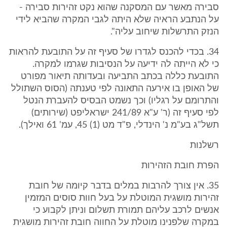
סבירה מאשר עם המסקנה שהוא נקט זהירות סבירה -
על הנתבע הראיה שלא היתה לגבי המקרה שהביא לידי
הנזק התרשלות שיחוב עליה".
34. בכדי להכנס לגדרו של סעיף זה על התובעת להראות
כי לא הייתה לה ידיעה על הנסיבות שגרמו למקרה.
התובעת כללה בכתב התביעה ובעדותה תיאור מפורט
של האופן בו אירעה התאונה לפי טענתה (הסוס השתולל
והתרומם על רגליו) וכך נשמט הבסיס להעברת הנטל
לפי סעיף זה (ר' ע"א 241/89 ישראליפט (שירותים)
תשל"ג בע"מ נ' הינדלי, פ"ד מט (1) 45, עמ' 61 ואילך).
רשלנות
הפרת חובת הזהירות
35. אין צורך להרבות במלים בדבר קיומה של חובת
זהירות מושגית המוטלת על בעל חוות סוסים המזמין
אנשים לרכב עליהם תמורת תשלום וניתן לקבוע כי
במקרה שלפנינו מוטלת על החווה חובת זהירות מושגית