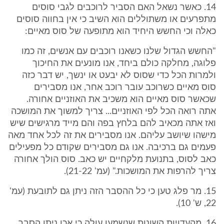
14. כאשר נשאל האם הסביר לרוכבים לגבי סוסים
מתפרעים או משתוללים הוא השיב כי אין בחווה סוסים
כאלה וכי החשש היחיד הוא מתופעה של סוס מאיים:
"החשש הגדול שלנו כשאנו רוכבים עם אנשים, זה כמו
פלוגה, מחלקה כולם ביחד, אנו מונעים את החיכוך
ולמרות הכל כדי שסוס לא יבעט או ינשך, יש דבר כזה
סוס מאיים כשרוכב עובר רוכב אחר, אנו מסבירים
שכאשר סוס מאיים הוא משכיב את האוזניים אחורה.
אתה רואה הכל לפי האוזניים... צריך למשוך את המושכה
ואז אתה מכאיב להם בלחץ בפה והם מייד מרגישים שיש
מישהו שיושב עליהם. אנו מסבירים את זה לכל אחד מאה
פעמים גם ברכיבה. אנו גם מסבירים שקודם כל מפעילים
כאב לסוס, בתנועת מלקחיים יש כאב. סוס הולך אחורה
צריך להרפות את המושכות." (עמ' 21-22).
15. מר פלג טען כי כל ההסבר הזה ניתן גם לתובעת (עמ'
22, ש' 10).
16. מהעדויות השונות שנשמעו עולה כי אכן ניתן הסבר