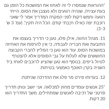
"ההוראות שנמסרו לי זה לאחוז את המושכות כל הזמן גם
בעת עצירה, שנהיה רגועים ולא נעצבן את הסוס. הייתי
רגועה וחמש דקות לפני המקרה המדריך אמר לי שאני
רוכבת יפה כאילו רכבתי קודם. הכל היה תקין". (עמ' 3 ש'
1-3).
11. מנהל החווה, אילן פלג, טען כי הדריך בעצמו את
התובעת ואת חבריה לעבודה, כי אין להרפות את האחיזה
במושכות הסוס. עוד הוא טען כי המליץ לחברי הקבוצה
החוששים שלא לעלות על גבי הסוסים אלא להצטרף
לטיול ג'יפים. בנוסף הוא טען שהציע לרוכבים לאחז ביד
השניה בקרן האוכף כאמצעי בטיחות.
12. בעדותו פירט מר פלג את ההדרכה שניתנת:
"25 אנשים עומדים מחוץ למכלאה. אני יושב ונותן תדריך
פרטני של רכיבה לאנשים שמתחילים. משך התדריך הוא
20 דקות.
...