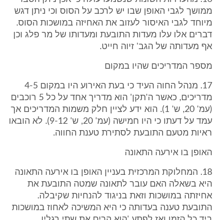
ממושך לגבי האופן שבו יש לרכב על הסוס וכי ניתן דגש
מיוחד לגבי האיסור לעזוב את האחיזה במושכות הסוס.
דברים אלו עלו מעדות התובעת ומעדותו של מר פלג וכן
אף מעדותה של הגב' זיוה חייט.
מספר המדריכים שהיו במקום
17. מנהל החוה העיד כי בעת האירוע היו במקום 4-5
מדריכים, כאשר ה'תקן' הוא מדריך אחד על כל 5 רוכבים
(עמ' 20, ש' 1). הוא ידע לציין חלק משמות המדריכים אך
עמד על דעתו כי היו חמישה (עמ' 20, ש' 9-12). לא הובאו
ראיות מטעם התובעת לסתירת טענת החווה.
האופן בו אירעה התאונה
18. המחלוקת המרכזית בעניין האופן בו אירעה התאונה
היא בשאלה האם עובר לתאונה שמטה התובעת את
אחיזתה במושכות וזאת בניגוד להנחיות שקיבלה.
התובעת טענה בעדותה כי היא המשיכה לאחוז במושכות
ביד כל הזמן ואז לפתע 'הוא הרים את שתי רגליו