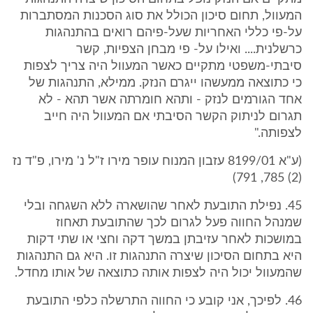
המעוול, תחום סיכון הכולל את סוג הסכנות המסתברות
על-פי כללי האחריות שעל-פיהם רואים בהתנהגות
כרשלנית.... ואילו על- פי מבחן הצפיות, קשר
סיבתי-משפטי מתקיים כאשר המעוול היה צריך לצפות
כי כתוצאה ממעשהו ייגרם הנזק. ממילא, התנהגות של
אחד הגורמים לנזק - ותהא חומרתה אשר תהא - לא
תגרום לניתוק הקשר הסיבתי אם המעוול היה חייב
לצפותה."
(ע"א 8199/01 עזבון המנוח עופר מירו ז"ל נ' מירו, פ"ד נז
(2) 785, 791)
45. נפילת התובעת לאחר שהושארה ללא השגחה ובלי
שמנהל החווה פעל לגרום לכך שהתובעת תאחוז
במושכות לאחר עזיבתן במשך דקה וחצי או שתי דקות
היא בתחום הסיכון שיצרה התנהגות זו. היא גם התנהגות
שהמעוול יכול היה לצפות אותה כתוצאה של אותו מחדל.
46. לפיכך, אני קובע כי החווה התרשלה כלפי התובעת