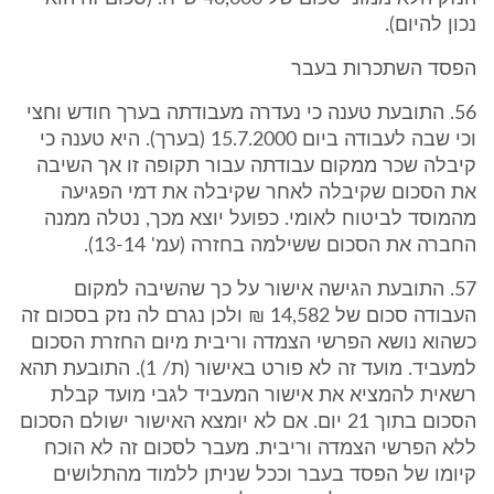
נכון להיום).
הפסד השתכרות בעבר
56. התובעת טענה כי נעדרה מעבודתה בערך חודש וחצי
וכי שבה לעבודה ביום 15.7.2000 (בערך). היא טענה כי
קיבלה שכר ממקום עבודתה עבור תקופה זו אך השיבה
את הסכום שקיבלה לאחר שקיבלה את דמי הפגיעה
מהמוסד לביטוח לאומי. כפועל יוצא מכך, נטלה ממנה
החברה את הסכום ששילמה בחזרה (עמ' 13-14).
57. התובעת הגישה אישור על כך שהשיבה למקום
העבודה סכום של 14,582 ₪ ולכן נגרם לה נזק בסכום זה
כשהוא נושא הפרשי הצמדה וריבית מיום החזרת הסכום
למעביד. מועד זה לא פורט באישור (ת/ 1). התובעת תהא
רשאית להמציא את אישור המעביד לגבי מועד קבלת
הסכום בתוך 21 יום. אם לא יומצא האישור ישולם הסכום
ללא הפרשי הצמדה וריבית. מעבר לסכום זה לא הוכח
קיומו של הפסד בעבר וככל שניתן ללמוד מהתלושים