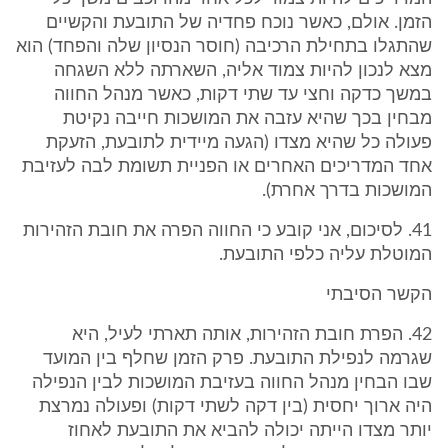
הזמן. אולם, כאשר נוכח פחדיה של התובעת והקשיים
שהתגלו בתחילת הרכיבה (חוסר הנסיון שלה והפחד) הוא
מצא לנכון להיות צמוד אליה, השארתה ללא השגחה
במשך כדקה וחצי עד שתי דקות, כאשר מנהל החווה
מבחין בכך שהיא עזבה את המושכות חייבה נקיטת
פעולה כל שהיא מצדו (הגעה מיידית לתובעת, הזעקת
אחד המדריכים האחרים או הפניית תשומת לבה לעזיבת
המושכות בדרך אחרת).
41. לסיכום, אני קובע כי החווה הפרה את חובת הזהירות
המוטלת עליה כלפי התובעת.
הקשר הסיבתי
42. הפרת חובת הזהירות, אותה תארתי לעיל, היא
שגרמה לנפילת התובעת. פרק הזמן שחלף בין המועד
שבו הבחין מנהל החווה בעזיבת המושכות לבין הנפילה
היה ארוך יחסית (בין דקה לשתי דקות) ופעולה נמרצת
יותר מצדו הייתה יכולה להביא את התובעת לאחוז