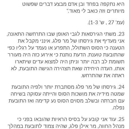
היא נתקפה בפחד ובן אדם מבצע דברים שפשוט
מיותרים וזה כואב לי מאוד."
(עמ' 27 , ש' 1-3).
23. משתי הגירסאות לגבי האופן שבו התרחשה התאונה,
אני מעדיף את גירסתו של מר פלג. אינני מקבל את
הטענה כי הסוס השתולל, התפרע או נעמד על רגליו כפי
שהתובעת טוענת. הדעת נותנת כי אירוע כזה היה מעורר
תשומת לב רבה יותר וניתן היה למצוא עדים שיתארו
אותו. העדה היחידה שאת תצהירה הגישה התובעת, לא
ראתה את שהתרחש.
24. גירסתו של מר פלג מסתברת יותר ולפיה התובעת
שמטה מידיה את מושכות הסוס והייתה עסוקה בשיחה
עם חברתה ובשלב מסוים הסוס נע קדימה ואז התובעת
נפלה.
25. עוד אני קובע על בסיס הראיות שהובאו בפני כי
מנהל החווה, מר אילן פלג, שהיה צמוד לתובעת במהלך