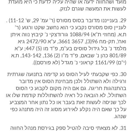
מועד ושהחווה ידעה או שהיה עליה לדעת כי היא מועדת
לעשות את המעשה שגרם לנזק.
29. בענייננו מדובר בסוס מסורס (ר' עמ' 29, ש' 11-12) .
לעניין סוס מסורס נקבע כי הוא נחשב שקט ורגוע (ר'
ת.א. (מחוזי ת"א) 1088/94 גורודצקי נ' קיבוץ נווה איתן
ואח', תק-מח 96(3), 3657 3661, ע"א 2472/90 גיא
מלמד נ' בל גידול סוסים בע"מ, פ"ד מו (5) 447; ע"א
801/89 כהן נ' שבאם, פ"ד מ"ו (2) 136, 143-142, ת.א
(י"ם) 1161/99 קראוני נ' מגדל (לא פורסם)).
30. כפי שקבעתי לעיל הסוס נע קדימה בתנועה שגרתית
ורגילה ולא השתולל ולכן מבחינת הסוס אין מדובר
בהתנהגות חריגה. גם אם היה מקום לקבוע כי הסוס
השתולל, לא הובאה כל ראיה להשתוללות קודמת שלו או
לכך שניסה לעשות זאת בעבר או כל נתון אחר המצביע
על כך שאם היה נקלע לאירוע מסוג זה היה מתנהג כפי
שנהג.
31. לא מצאתי סיבה להטיל ספק בגירסת מנהל החווה