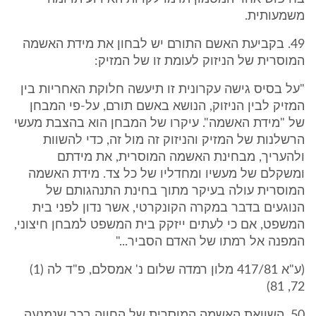
משמעותית.
49. בקביעת האשם התורם יש לבחון את מידת האשמה
המוסרית של הניזוק לעומת זו של המזיק:
"על בסיס גישה עקרונית זו תיעשה חלוקת האחריות בין
המזיק לבין הניזוק, הנושא באשם תורם, על-פי המבחן
של "מידת האשמה". עיקרו של המבחן הוא בהצבת מעשי
הרשלנות של המזיק והניזוק זה מול זה, כדי להשוות
ולהעריך, מבחינת האשמה המוסרית, את מידתם
ומשקלם של מעשיו ומחדליו של כל צד. מידת האשמה
המוסרית עולה בעיקר מתוך בחינת התנהגותם של
הנוגעים בדבר במקרה הקונקרטי, אשר נדון לפני בית
המשפט, אם כי לעתים ייזקק בית המשפט למבחן חיצוני,
המפנה אל רמתו של האדם הסביר..."
(ע"א 417/81 מלון רמדה שלום נ' אמסלם, פ"ד לה (1)
72, 81)
50. השוואת האשמה המוסרית של החווה בכך שנמנעה