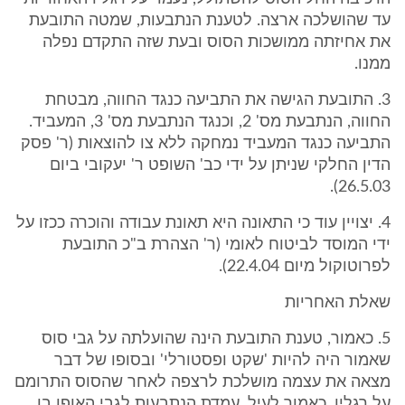
עד שהושלכה ארצה. לטענת הנתבעות, שמטה התובעת
את אחיזתה ממושכות הסוס ובעת שזה התקדם נפלה
ממנו.
3. התובעת הגישה את התביעה כנגד החווה, מבטחת
החווה, הנתבעת מס' 2, וכנגד הנתבעת מס' 3, המעביד.
התביעה כנגד המעביד נמחקה ללא צו להוצאות (ר' פסק
הדין החלקי שניתן על ידי כב' השופט ר' יעקובי ביום
26.5.03).
4. יצויין עוד כי התאונה היא תאונת עבודה והוכרה ככזו על
ידי המוסד לביטוח לאומי (ר' הצהרת ב"כ התובעת
לפרוטוקול מיום 22.4.04).
שאלת האחריות
5. כאמור, טענת התובעת הינה שהועלתה על גבי סוס
שאמור היה להיות 'שקט ופסטורלי' ובסופו של דבר
מצאה את עצמה מושלכת לרצפה לאחר שהסוס התרומם
על רגליו. כאמור לעיל, עמדת הנתבעות לגבי האופן בו