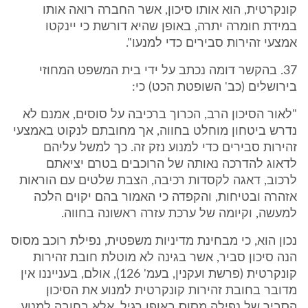
קונקרטית, הוא אותו סיכון, אשר החברה רואה אותו
במידת חומרה יתרה, באופן שהיא דורשת כי יינקטו
אמצעי זהירות סבירים כדי למנעו".
37. בהקשר דומה נכתב על ידי בית המשפט המחוזי
בירושלים (כב' השופטת הכט) כי:
"לאור הסיכון הרב, הכרוך ברכיבה על סוסים, אמנם לא
נדרש ביטחון מוחלט בחווה, אך מחובתם לנקוט באמצעי
זהירות סבירים כדי למנוע נזק זה. כך למשל עליהם
לדאוג להדרכה נאותה של הרוכבים בטרם יציאתם
לרכוב, דאגה לקסדות רכיבה, הצבת שלטים עם הוראות
אזהרה ובטיחות, והקפדה כי האמור בהם יקוים הלכה
למעשה, וקיומה של ערכת עזרה ראשונה בחווה.
נכון הוא, כי מבחינת מדיניות משפטית, נפילת רוכב מסוס
הנה סיכון סביר, אשר בגינה לא מוטלת חובת זהירות
קונקרטית (פרשת ועקנין, בעמ' 126), אולם, בענייננו אין
מדובר בחובת זהירות קונקרטית למנוע את הסיכון
הסביר של נפילה מסוס באופן רגיל, אלא בחובה למנוע