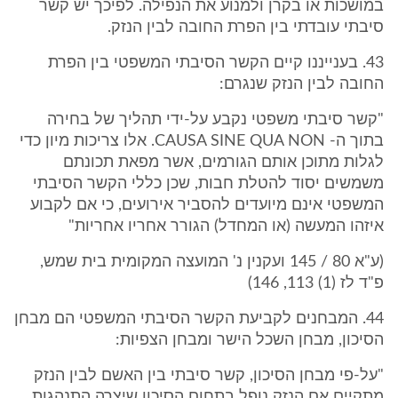
במושכות או בקרן ולמנוע את הנפילה. לפיכך יש קשר
סיבתי עובדתי בין הפרת החובה לבין הנזק.
43. בענייננו קיים הקשר הסיבתי המשפטי בין הפרת
החובה לבין הנזק שנגרם:
"קשר סיבתי משפטי נקבע על-ידי תהליך של בחירה
בתוך ה- CAUSA SINE QUA NON. אלו צריכות מיון כדי
לגלות מתוכן אותם הגורמים, אשר מפאת תכונתם
משמשים יסוד להטלת חבות, שכן כללי הקשר הסיבתי
המשפטי אינם מיועדים להסביר אירועים, כי אם לקבוע
איזהו המעשה (או המחדל) הגורר אחריו אחריות"
(ע"א 80 / 145 ועקנין נ' המועצה המקומית בית שמש,
פ"ד לז (1) 113, 146)
44. המבחנים לקביעת הקשר הסיבתי המשפטי הם מבחן
הסיכון, מבחן השכל הישר ומבחן הצפיות:
"על-פי מבחן הסיכון, קשר סיבתי בין האשם לבין הנזק
מתקיים אם הנזק נופל בתחום הסיכון שיצרה התנהגות