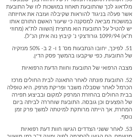
מלדאוג לכך שהתובעת תאחוז במושכות לזו של התובעת
אשר פעלה בניגוד להוראות שקיבלה ועזבה את אחיזתה
במושכות מביאה למסקנה כי שיעור האשם התורם אותו
יש להטיל על התובעת הוא מחצית (השווה לת"א (מחוזי
ת"א) 1099/94 גורודצקי נ' קיבוץ נוה איתן הנ"ל).
51. לפיכך, יחובו הנתבעות מס' 1 ו- 2 ב- 50% מנזקיה
של התובעת, כפי שיקבעו בהמשך פסק הדין.
מצבה הרפואי של התובעת וחוות הדעת הרפואיות
52. התובעת פונתה לאחר התאונה לבית החולים מרכז
הכרמל לאחר שסבלה משבר ופריקת מרפק. היא טופלה
בבית החולים בהחזרת המרפק למקום ובביצוע תפירה
של הפצעים וכן גובסה. התובעת שוחררה לביתה ביום
המחרת, אך הייתה מרותקת למיטתה למשך פרק זמן
נוסף.
53. לאחר ששני הצדדים הגישו חוות דעת רפואיות
מטעמם, הם הגיעו להסכמה לפיה ימונה ד"ר רמי מושיוב