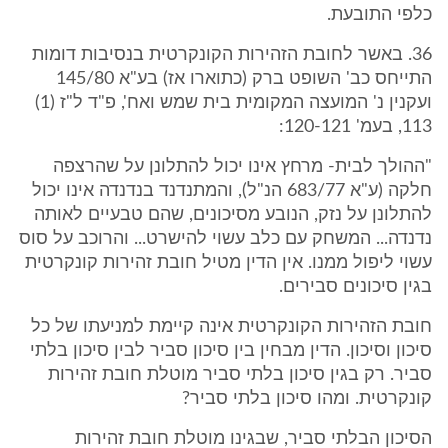
כלפי התובעת.
36. באשר לחובת הזהירות הקונקרטית בנסיבות דומות
התייחס כב' השופט ברק (כתוארו אז) בע"א 145/80
ועקנין נ' המועצה המקומית בית שמש ואח', פ"ד ל"ז (1)
113, בעמ' 120-121:
"ההולך לבית- מרחץ אינו יכול להתלונן על שהרצפה
חלקה (ע"א 683/77 הנ"ל), והמתנדנד בנדנדה אינו יכול
להתלונן על נזק, הנובע מסיכונים, שהם טבעיים לאותה
נדנדה... המשחק עם כלב עשוי להישרט... והרוכב על סוס
עשוי ליפול ממנו. אין הדין מטיל חובת זהירות קונקרטית
בגין סיכונים סבירים.
חובת הזהירות הקונקרטית אינה קיימת למניעתו של כל
סיכון וסיכון. הדין מבחין בין סיכון סביר לבין סיכון בלתי
סביר. רק בגין סיכון בלתי סביר מוטלת חובת זהירות
קונקרטית. ומהו סיכון בלתי סביר?
הסיכון הבלתי סביר, שבגינו מוטלת חובת זהירות