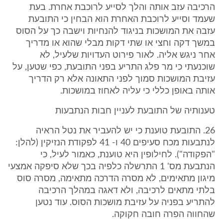
הרכיבה עזב אותה והלך לסייע לרוכבת אחרת. בעת
שעמד וסייע לרוכבת האחרת הוא הבחין כי התובעת
עזבה את המושכות בניגוד להנחיות וישבה כך על הסוס
במשך דקה וחצי או שתי דקות מבלי שהוא או מדריך
אחר ניגש אליה. לאור פירוט העדויות שלעיל, לא
שוכנעתי כי מר פלג התריע בפני התובעת, כפי שטען, על
עזיבת המושכות סמוך לפני התאונה אלא רק הדריך
אותה באופן כללי כי עליה לאחוז במושכות.
טענותיה של התובעת לעניין חבות הנתבעות
26. התובעת טוענת כי יש להעביר את נטל הראיה
לנתבעות מכח סעיפים 40 ו- 41 לפקודת הנזיקין (להלן:
"הפקודה"). לחילופין היא טוענת, כאמור לעיל, כי
הנתבעת מס' 1 התרשלה כלפיה בכך שלא סיפקה אמצעי
מיגון מתאימים, לא מסרה הדרכה מתאימה, מסרה סוס
בלתי מתאים לרכיבה, ולא דאגה במהלך הרכיבה
להתריע בפניה על עזיבת מושכות הסוס. עוד נטען
שהחווה הפרה חובה חקוקה.