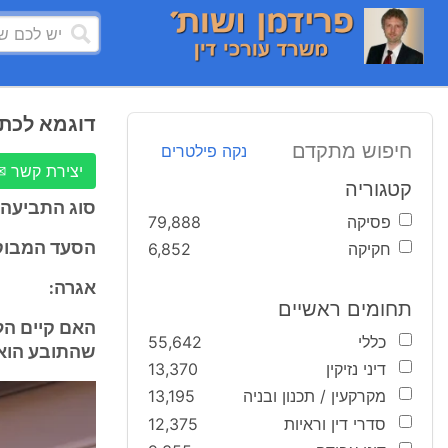
דוגמא לכתב
חיפוש מתקדם
נקה פילטרים
יצירת קשר ✉
קטגוריה
סוג התביעה:
פסיקה
79,888
חקיקה
6,852
הסעד המבוק
אגרה:
תחומים ראשיים
האם קיים הל
כללי
55,642
שהתובע הוא צ
דיני נזיקין
13,370
מקרקעין / תכנון ובניה
13,195
סדרי דין וראיות
12,375