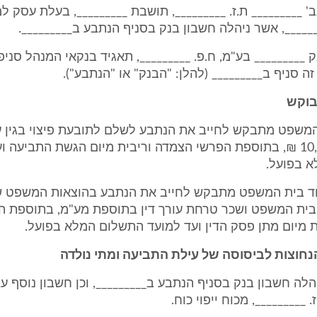
גב' _________ ת.ז. _________, תושבת _________, בעלת עסק ל
_____, אשר ניהלה חשבון בנק בסניף הנתבע ב_________.
נק _________ בע"מ, ח.פ. _________, תאגיד בנקאי המנהל סני
ה סניף ב_________ (להלן: "הבנק" או "הנתבע").
בוקש
ת המשפט מתבקש לחייב את הנתבע לשלם לתובעת פיצוי בגין 
בסך של 10,000 ₪, בתוספת הפרשי הצמדה וריבית מיום הגשת התביעה 
 בפועל.
כבוד בית המשפט מתבקש לחייב את הנתבע בהוצאות המשפט 
בית המשפט ושכר טרחת עורך דין בתוספת מע"מ, בתוספת ה
 מיום מתן פסק הדין ועד למועד התשלום המלא בפועל.
הנחוצות לביסוסה של עילת התביעה ומתי נולדה
יהלה חשבון בנק בסניף הנתבע ב_________, וכן חשבון נוסף עב
. _________, מכוח ייפוי כוח.