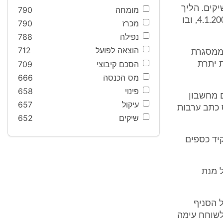
שיקים. הליך
מומחה
790
משפטי בעניין זה הסתיים בהסכם פשרה שקיבל תוקף של פסק דין ביום 4.1.2004, ובו
מכרז
790
נפילה
788
הוצאה לפועל
712
גה ממסגרת
הסכם קיבוצי
709
 יתרת
מס הכנסה
666
פינוי
658
ם מחשבון
עיקול
657
25,0 ₪, וזאת על בסיס כתב ערבות
שיקים
652
תפקיד כספים
ל מנת
ל הסניף
 לשוחח עימה