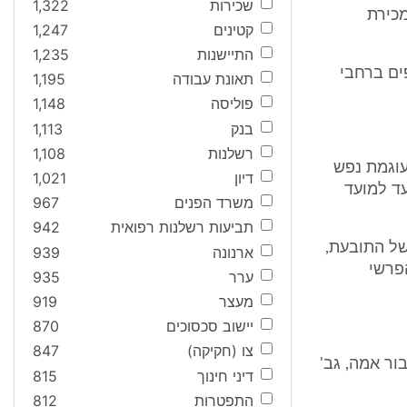
שכירות
1,322
מכירת
קטינים
1,247
התיישנות
1,235
פים ברחבי
תאונת עבודה
1,195
פוליסה
1,148
בנק
1,113
רשלנות
1,108
עוגמת נפש
דיון
1,021
ועד למועד
משרד הפנים
967
תביעות רשלנות רפואית
942
של התובעת,
ארנונה
939
פרשי
ערר
935
מעצר
919
יישוב סכסוכים
870
צו (חקיקה)
847
ור אמה, גב'
דיני חינוך
815
התפטרות
812