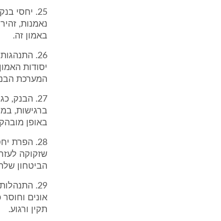
25. יחסי ב
נאמנות, זהיר
באמון זה.
26. התנהגו
יסודות האמו
המערכת הבנק
27. הבנק, 
ברגישות, במי
באופן מובהק.
28. הפרת י
שזקוקה לעזרה
הביטחון שלה.
29. התנהל
אונים וחוסר 
תקין ורגוע.