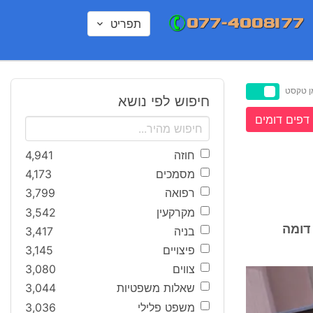
תפריט
ן טקסט
חיפוש לפי נושא
דפים דומים
חוזה
4,941
מסמכים
4,173
רפואה
3,799
מקרקעין
3,542
דומה
בניה
3,417
פיצויים
3,145
צווים
3,080
שאלות משפטיות
3,044
משפט פלילי
3,036