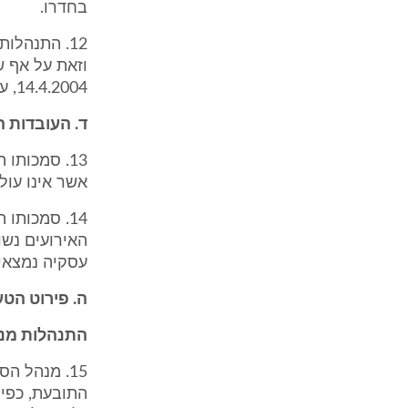
בחדרו.
12. התנהלו
וזאת על אף ש
14.4.2004, עם התרחשות האירועים המתוארים בסניף הבנק.
ד. העובדות 
13. סמכותו
אשר אינו עולה על 2,500,000 ₪, ועל כן היא בסמכותו
14. סמכות
האירועים נשו
עסקיה נמצאי
ה. פירוט הטע
התנהלות מנה
15. מנהל ה
התובעת, כפי 