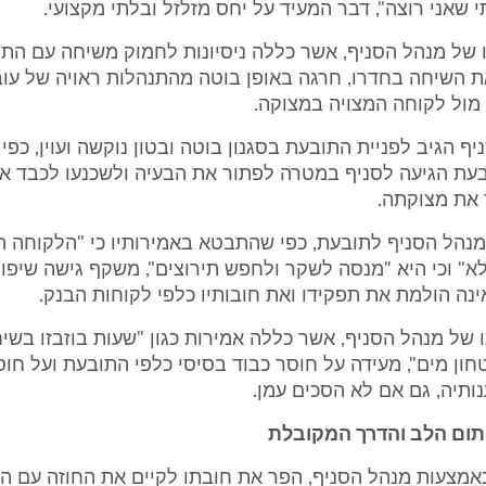
שאני רוצה", דבר המעיד על יחס מזלזל ובלתי מקצועי.
תו של מנהל הסניף, אשר כללה ניסיונות לחמוק משיחה עם התו
 השיחה בחדרו, חרגה באופן בוטה מהתנהלות ראויה של עוב
מול לקוחה המצויה במצוקה.
סניף הגיב לפניית התובעת בסגנון בוטה ובטון נוקשה ועוין, כפי
עת הגיעה לסניף במטרה לפתור את הבעיה ולשכנעו לכבד את
את מצוקתה.
ל מנהל הסניף לתובעת, כפי שהתבטא באמירותיו כי "הלקוחה 
א" וכי היא "מנסה לשקר ולחפש תירוצים", משקף גישה שיפו
ה הולמת את תפקידו ואת חובותיו כלפי לקוחות הבנק.
תו של מנהל הסניף, אשר כללה אמירות כגון "שעות בוזבזו בשי
חון מים", מעידה על חוסר כבוד בסיסי כלפי התובעת ועל חוס
תיה, גם אם לא הסכים עמן.
ום הלב והדרך המקובלת
, באמצעות מנהל הסניף, הפר את חובתו לקיים את החוזה עם 