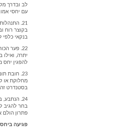
לב ובדרך מקו
עם יחסי אמון
21. התנהלו
בקוצר רוח וב
בנקאי כלפי לק
22. פער הכ
יתרה, ואילו 
להפגין יחס מ
23. חובת ת
מחלוקת או קש
בסטנדרט זה, 
24. הנתבע,
בחר להגיב ל
פתרון הולם או
פגיעה ביחסי 