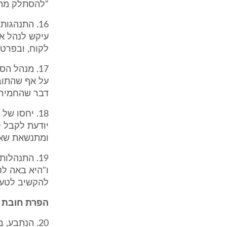
"להסתלק מתי 
16. התנהגו
עיקש לנהל את
לקוח, ובפרט 
17. מנהל ה
על אף שהתוב
דבר שהחמיר 
18. יחסו ש
יודעת לקבל ל
ומתנשאת שאינ
19. התנהלו
ו"היא באה לט
להקשיב לטענו
הפרת חובת ת
20. הנתבע