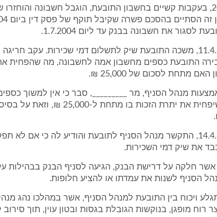
6. בשנת 2003, בעקבות קשיים בחשבון התובעת, הוגבל חשבונה והוחזרו 
 לסגור את חשבונה בבנק עד ליום 1.7.2004.
7. ביום 11.4.2004, משכה התובעת שיק לתשלום דמי שכירות. עקב חרי
ירה התובעת כספים מחשבון אמה לחשבונה, מה שהפחית את
אם מתחת לסכום של 25,000 ₪.
אמצעות מנהל הסניף, מר _________, סבר כי אין למשוך כספי
האם באופן שיפחית את יתרת הזכות בו מתחת ל-00
9. ביום 14.4.2004, התקשר מנהל הסניף לתובעת והודיע לה כי אם לא 
כבד את שיק דמי השכירות.
ת, אשר חלקה על דרישת הבנק, הגיעה לסניף הבנק בבהילות ע
ל הסניף לשנות את עמדתו או להציע חלופות.
התגלע ויכוח בין התובעת למנהל הסניף, אשר במהלכו נהג מנה
 רוח מופגן, בנוקשות הגובלת בגסות ובטון עוין, תוך סירוב