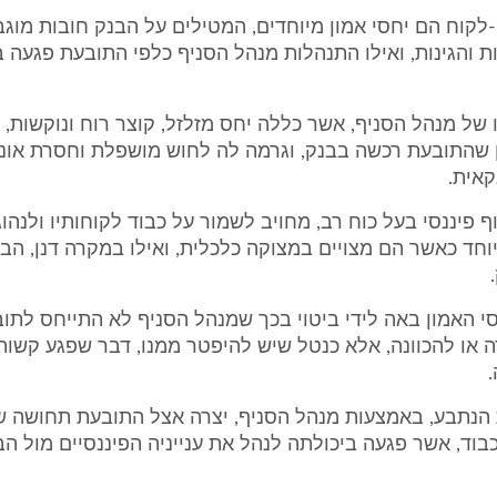
נק-לקוח הם יחסי אמון מיוחדים, המטילים על הבנק חובות מוג
ות והגינות, ואילו התנהלות מנהל הסניף כלפי התובעת פגעה 
תו של מנהל הסניף, אשר כללה יחס מזלזל, קוצר רוח ונוקשות,
ן שהתובעת רכשה בבנק, וגרמה לה לחוש מושפלת וחסרת אוני
אית.
כגוף פיננסי בעל כוח רב, מחויב לשמור על כבוד לקוחותיו ולנהו
וחד כאשר הם מצויים במצוקה כלכלית, ואילו במקרה דנן, הב
חסי האמון באה לידי ביטוי בכך שמנהל הסניף לא התייחס לת
 או להכוונה, אלא כנטל שיש להיפטר ממנו, דבר שפגע קשו
ות הנתבע, באמצעות מנהל הסניף, יצרה אצל התובעת תחושה 
כבוד, אשר פגעה ביכולתה לנהל את ענייניה הפיננסיים מול הב