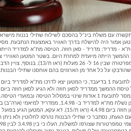
בעת 1 התקשרה עם משלח בינ"ל בהסכם לשילוח שתילי בננות מישרא
מטען אמור היה להישלח בדרך האוויר באמצעות הנתבעת. מסל
ת"א - מדריד; מדריד - סאן חוזה. הטיסה מת"א למדריד הייתה
 טיסת ההמשך הייתה מיועדת למחרת היום. בשטר המטען האווירי צו
לשמור על טמפרטורה שבין 16 ל- 26 מעלות (ראו ת/13
ביום 5.4.98 נמסר לתובעת 1 אודות שינוי במסלול הטיסה ובמועדי ה
וממיאמי לסאן חוזה ביום 4.4.98 (ראו ת/15). דא עקא, המטען ה
ום 8.4.98. עם הגעתו, נסתבר כי שתילי הבננות נהרסו לחלוטין ולא ניתן