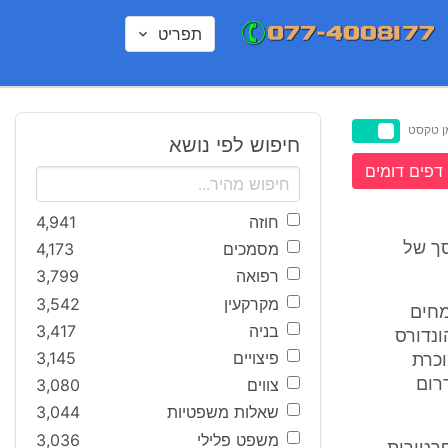
תפריט
ן טקסט
חיפוש לפי נושא
דפים דומים
חוזה
4,941
מסמכים
4,173
סך של
רפואה
3,799
מקרקעין
3,542
ביות צמחים
בניה
3,417
 הרשומה בהונדורס
פיצויים
3,145
וכרת
צווים
3,080
תם בדרום
שאלות משפטיות
3,044
משפט פלילי
3,036