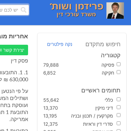
אחריות מוב
חיפוש מתקדם
נקה פילטרים
יצירת קשר ✉
קטגוריה
פסק דין
פסיקה
79,888
חקיקה
6,852
1. 1. התו
630,000 ₪ לערך.
תחומים ראשיים
כללי
55,642
ועוסקת בתחום
דיני נזיקין
13,370
מקרקעין / תכנון ובניה
13,195
אמריקה.
סדרי דין וראיות
12,375