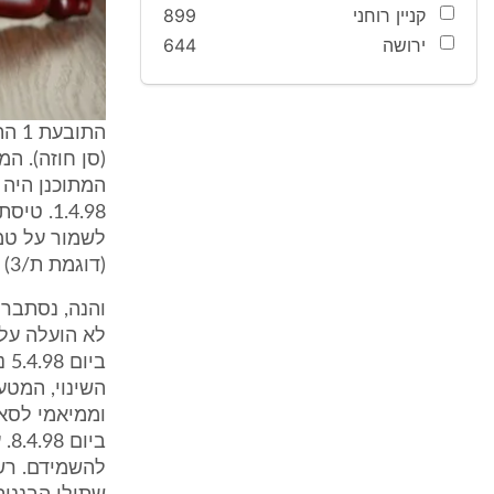
קניין רוחני
899
ירושה
644
התו
(סן חוזה). ה
המתוכנן היה 
1.4.98.
(דוגמת ת/3) שהודבקו על כל אחד מן הארגזים בהם אוחסנו שתילי הבננות.
בי