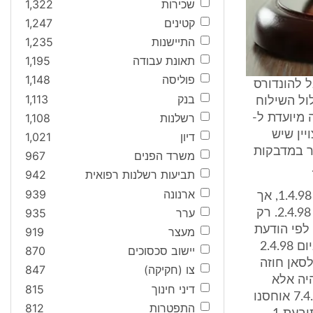
שכירות
1,322
קטינים
1,247
התיישנות
1,235
תאונת עבודה
1,195
פוליסה
1,148
ל להונדורס
בנק
1,113
ול השילוח
רשלנות
1,108
 מיועדת ל-
יין שיש
דיון
1,021
). בנוסף, צויין הדבר במדבקות
משרד הפנים
967
תביעות רשלנות רפואית
942
ארנונה
939
והנה, נסתבר לתובעת 1 בדיעבד, כי המטען יצא לדרכו מת"א למדריד ביום 1.4.98, אך
ערר
935
לא הועלה על טיסת ההמשך ממדריד לסאן חוזה ולא הגיע לסאן חוזה ביום 2.4.98. רק
טיסה. לפי הודעת
מעצר
919
השינוי, המטען נשלח מת"א למדריד ב- 1.4.98, ממדריד למיאמי (ארה"ב) ביום 2.4.98
יישוב סכסוכים
870
גיע בפועל לסאן חוזה
צו (חקיקה)
847
 היה אלא
דיני חינוך
815
להשמידם. רשמי טמפרטורות שצורפו למשלוח, העלו כי בין 3.4.98 לבין 7.4.98 אוחסנו
התפטרות
812