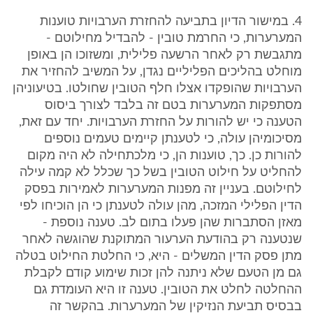
‎4. במישור הדיון בתביעה להחזרת הערבויות טוענות
המערערות, כי החרמת טובין - להבדיל מחילוטם -
מתגבשת רק לאחר הרשעה פלילית, ומשזוכו הן באופן
מוחלט בהליכים הפליליים נגדן, על המשיב להחזיר את
הערבויות שהופקדו אצלו חלף הטובין שחולטו. בטיעוניהן
מסתפקות המערערות בטם זה בלבד לצורך ביסוס
הטענה כי יש להורות על החזרת הערבויות. יחד עם זאת,
מסיכומיהן עולה, כי לטענתן קיימים טעמים נוספים
להורות כן. כך, טוענות הן, כי מלכתחילה לא היה מקום
להחליט על חילוט הטובין בשל כך שכלל לא קמה עילה
לחילוטם. בעניין זה מפנות המערערות לאמירות בפסק
הדין הפלילי המזכה, מהן עולה לטענתן כי הן הוכיחו לפי
מאזן הסתברות שהן פעלו בתום לב. טענה נוספת -
שנטענה רק בהודעת הערעור המתוקנת שהוגשה לאחר
מתן פסק הדין המשלים - היא, כי החלטת החילוט בטלה
גם מן הטעם שלא ניתנה להן זכות שימוע קודם לקבלת
ההחלטה לחלט את הטובין. טענה זו היא העומדת גם
בבסיס תביעת הנזיקין של המערערות. בהקשר זה