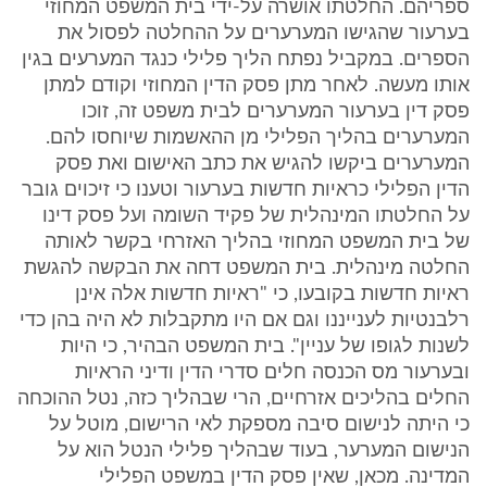
ספריהם. החלטתו אושרה על-ידי בית המשפט המחוזי
בערעור שהגישו המערערים על ההחלטה לפסול את
הספרים. במקביל נפתח הליך פלילי כנגד המערעים בגין
אותו מעשה. לאחר מתן פסק הדין המחוזי וקודם למתן
פסק דין בערעור המערערים לבית משפט זה, זוכו
המערערים בהליך הפלילי מן ההאשמות שיוחסו להם.
המערערים ביקשו להגיש את כתב האישום ואת פסק
הדין הפלילי כראיות חדשות בערעור וטענו כי זיכוים גובר
על החלטתו המינהלית של פקיד השומה ועל פסק דינו
של בית המשפט המחוזי בהליך האזרחי בקשר לאותה
החלטה מינהלית. בית המשפט דחה את הבקשה להגשת
ראיות חדשות בקובעו, כי "ראיות חדשות אלה אינן
רלבנטיות לענייננו וגם אם היו מתקבלות לא היה בהן כדי
לשנות לגופו של עניין". בית המשפט הבהיר, כי היות
ובערעור מס הכנסה חלים סדרי הדין ודיני הראיות
החלים בהליכים אזרחיים, הרי שבהליך כזה, נטל ההוכחה
כי היתה לנישום סיבה מספקת לאי הרישום, מוטל על
הנישום המערער, בעוד שבהליך פלילי הנטל הוא על
המדינה. מכאן, שאין פסק הדין במשפט הפלילי