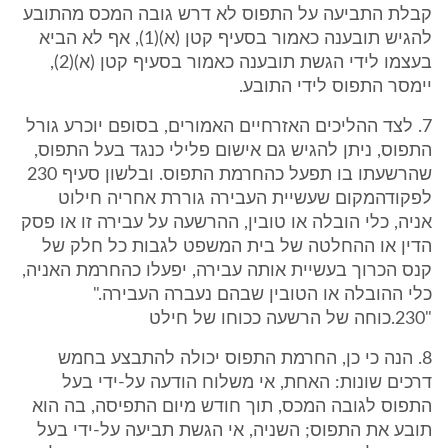
קבלת התביעה על התפוס לא דרש גובה המכס מהתובע
להגיש תובענה כאמור בסעיף קטן (א)(‎1), אף לא הביא
בעצמו לידי הגשת תובענה כאמור בסעיף קטן (א)(‎2),
יימסר התפוס לידי התובע.
‎7. לצד ההליכים האזרחיים האמורים, בסופם יוכרע גורל
התפוס, ניתן להגיש גם אישום פלילי כנגד בעל התפוס,
שהרשעתו בו תפעל כהחרמת התפוס. ובלשון סעיף ‎230
לפקודהמקום שעשיית העבירה גוררת אחריה חילוט
אניה, כלי הובלה או טובין, ההרשעה על עבירה זו או פסק
הדין או ההחלטה של בית המשפט לגבות כל חלק של
קנס הכרוך בעשיית אותה עבירה, יפעלו כהחרמת האניה,
כלי ההובלה או הטובין שבהם נעברה העבירה."
"‎230.כוחה של הרשעה ככוחו של חילט
‎8. הנה כי כן, החרמת התפוס יכולה להתבצע בחמש
דרכים שונות: האחת, אי משלוח הודעה על-ידי בעל
התפוס לגובה המכס, תוך חודש מיום התפיסה, בה הוא
תובע את התפוס; השניה, אי הגשת תביעה על-ידי בעל