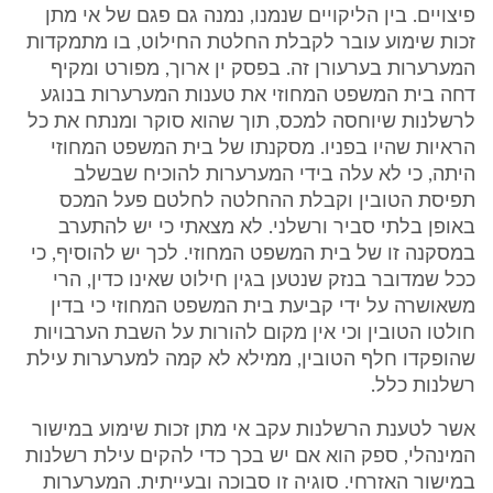
פיצויים. בין הליקויים שנמנו, נמנה גם פגם של אי מתן
זכות שימוע עובר לקבלת החלטת החילוט, בו מתמקדות
המערערות בערעורן זה. בפסק ין ארוך, מפורט ומקיף
דחה בית המשפט המחוזי את טענות המערערות בנוגע
לרשלנות שיוחסה למכס, תוך שהוא סוקר ומנתח את כל
הראיות שהיו בפניו. מסקנתו של בית המשפט המחוזי
היתה, כי לא עלה בידי המערערות להוכיח שבשלב
תפיסת הטובין וקבלת ההחלטה לחלטם פעל המכס
באופן בלתי סביר ורשלני. לא מצאתי כי יש להתערב
במסקנה זו של בית המשפט המחוזי. לכך יש להוסיף, כי
ככל שמדובר בנזק שנטען בגין חילוט שאינו כדין, הרי
משאושרה על ידי קביעת בית המשפט המחוזי כי בדין
חולטו הטובין וכי אין מקום להורות על השבת הערבויות
שהופקדו חלף הטובין, ממילא לא קמה למערערות עילת
רשלנות כלל.
אשר לטענת הרשלנות עקב אי מתן זכות שימוע במישור
המינהלי, ספק הוא אם יש בכך כדי להקים עילת רשלנות
במישור האזרחי. סוגיה זו סבוכה ובעייתית. המערערות