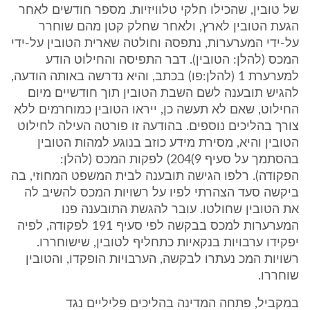
של טובין, שהכילו חלקי טלוויזיות. מספר חודשים לאחר
הגעת הטובין לארץ, ולאחר שחלק קטן מהם שוחרר
על-ידי המערערות, נתפסה וחולטה שארית הטובין על-ידי
המכס (להלן: הטובין). דבר התפיסה והחילוט הודע
למערערת ‎1 (להלן:פו) בכתב, והיא נדרשה באותה הודעה,
להגיש תובענה לשם השבת הטובין תוך חודשיים מיום
החילוט, שאם לא תעשה כן, ייראו הטובין כמוחרמים ללא
צורך בהליכים נוספים. בהודעה זו פורטה העילה לחילוט
הטובין והיא, מסירת מידע כוזב בנוגע למהות הטובין
בהסתמך על סעיף ‎204(9) לפקות המכס (להלן:
הפקודה). רלפו הגישה תובענה לבית המשפט המחוזי, בה
ביקשה סעד הצהרתי לפיו על רשויות המכס להשיב לה
את הטובין שחולטו. עובר להגשת התובענה פנו
המערערות למכס בבקשה לפי סעיף ‎191 לפקודה, לפיה
יפקידו ערבויות בנקאיות כתחליף לטובין, שישוחררו.
רשויות המכ נעתרו לבקשה, הערבויות הופקדו, והטובין
שוחררו.
במקביל, פתחה המדינה בהליכים פליליים נגד