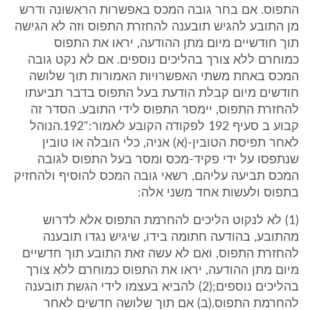
התפוס. אם בחר גובה המכס באפשרות הראשונה ודרש
מן התובע להגיש תובענה להחזרת התפוס וזה לא הגישה
תוך חודשיים מיום מתן ההודעה, יראו את התפוס
כמוחרם ללא צורך בהליכים נוספים. אם לא נקט גובה
המכס באחת משתי האפשרויות האמורות תוך שלושה
חודשים מיום קבלת הודעת בעל התפוס בדבר תביעתו
להחזרת התפוס, יימסר התפוס לידי התובע. הסדר זה
קבוע ב סעיף ‎192 לפקודה הקובע לאמור:"‎192.הנוהל
לאחר תפיסת הטובין-(א) אניה, כלי הובלה או טובין
שנתפסו על ידי פקיד-מכס ומסר בעל התפוס לגובה
המכס תביעה עליהם, רשאי גובה המכס להוסיף ולהחזיק
בתפוס ולעשות אחד משני אלה:
(‎1) לא לנקוט הליכים להחרמת התפוס אלא לדרוש
מהתובע, בהודעה חתומה בידו, שיגיש נגדו תובענה
להחזרת התפוס, ואם לא עשה זאת התובע תוך חדשיים
מיום מתן ההודעה, יראו את התפוס כמוחרם ללא צורך
בהליכים נוספים;(‎2) להביא בעצמו לידי הגשת תובענה
להחרמת התפוס.(ב) אם תוך שלושה חדשים לאחר