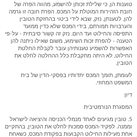
טוענות הן, כי שלילת זכותן להישמע, מהווה הפרה של
חובת הזהירות המוטלת על המכס. הפרת חובה זו גרמה
להן, לטענתן, נזק, שבא לידי ביטוי בהחזקת הטובין
והערבויות תמורתם, בידי המכס שלא כדין ממועד
התפיסה והחילוט ועד היום. נזק זה קשור סיבתית - על-פי
הטענה - להפרת זכות השימוע, משום שאילו ניתנה להן
האפשרות להשמיע טענותיהן עובר לקבלת החלטת
החילוט, לא היתה מתקבלת כלל ההחלטה לחלט את
הטובין.
לעומתן, תומך המכס יתדותיו בפסקי-הדין של בית
המשפט המחוזי.
דיון
המסגרת הנורמטיבית
‎5. טובין מגיעים לאחד מנמלי הכניסה והיציאה לישראל
וממנה. לפקיד-המכס סמכות לחלט את הטובין, בהתקיים
אחת מעילות החילוט הקבועות בפקודת המכס, כשאחת