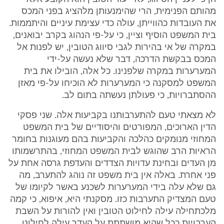
מהותם הפנימית, הרי שהימנעותן מלהציג בפני המכס
את העובדות כהווייתן, עולה כדי עצימת עיניים והיתממות.
בית המשפט הוסיף וציין, כי על-פי הנהוג בקרב יבואנים,
במקרה של אי בהירות לגבי סיווג הטובין, יש לפנות אל
המכס בבקשת הדרכה, דבר שלא נעשה על-ידי
המערערות במקרה שלפנינו. כל אלה, הובילו את בית
המשפט למסקנה כי המערערות לא הוכיחו על-פי מאזן
ההסתברויות, כי פעולתן נעשתה בתום לב.
לא מצאתי טעם להתערבותנו בקביעות אלה. שני פסקי
הדין הארוכים, המפורטים והיסודיים של בית המשפט
המחוזי מנומקים כהלכה והקביעות בהם מעוגנות בחומר
הראיות הרב שהוגש לבית המשפט המחוזי, בהתרשמותו
מן העדים ובחינת עדויות הצדדים והעדפת גרסה אחת על
פני אחרת. באלה אין בית משפט זה נוהג להתערב, מה
גם שלא עלה בידי המערערות לשכנע באשר לקיומו של
טעם המצדיק התערבות כזו. מסקנתי היא, איפוא, כי קמה
מלכתחילה עילה לחילוט הטובין ואין להורות על השבת
הערבויות ככל שהיא מושתתת על העדר עילה לחילוט