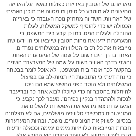
מאריזתם של הטובין באריזות כפולות כאשר על האריזה
החיצונית לא מוטבע כל סימן וזו מסווה את תוכנן האמיתי
של האריזות. חשד זה מתחזק נוכח העובדה כי באריזה
הכפולה יש כדי להוסיף למשקל המשלוח, לעלוּת
ההובלה ולעלוּת המס. כמו כן קבע בית המשפט, כי
המערערות ידעו את מהות הטובין שייבאו וכי הן ידעו שהן
מייבאות את כל רכיבי הטלוויזיה במשלוחים נפרדים,
האחד בדרך הים רשום על שמה של המערערת האחת
והשני בדרך האוויר רשום על שמה של המערערת השניה.
בהקשר לכך אומר בית המשפט, "לא אוכל לומר בבטחה
כי נחה דעתי כי התובעות היו תמות-לב גם בפיצול
המשלוחים ולא הוסר בפני החשש שמא הם ניסו
להיתלות בהסבר זה כדי שיוכלו לבוא אחר-כך ובדיעבד
לנסות ולהתהדר בנקיון כפיהם". מעבר לכך נקבע, כי
המערערות צפו מראש את האפשרות להשלים את
המוניטורים כמכשירי טלוויזיה מושלמים, אם לא תצלחנה
בנסיונן לשווק את המוניטורים. משכך, ובהיות המערערות
חברות המייבאות טלוויזיות מימים ימימה וככאלה יודעות
הן כי לעניין הסיווג, לא ייעוד הטובין הוא הקובע אלא