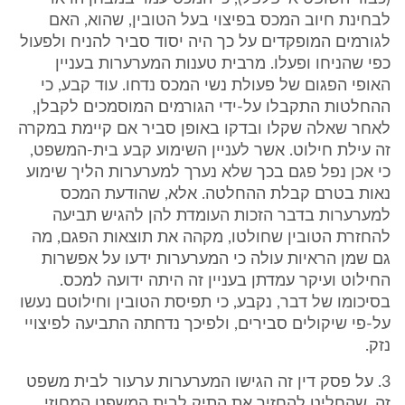
לבחינת חיוב המכס בפיצוי בעל הטובין, שהוא, האם
לגורמים המופקדים על כך היה יסוד סביר להניח ולפעול
כפי שהניחו ופעלו. מרבית טענות המערערות בעניין
האופי הפגום של פעולת נשי המכס נדחו. עוד קבע, כי
ההחלטות התקבלו על-ידי הגורמים המוסמכים לקבלן,
לאחר שאלה שקלו ובדקו באופן סביר אם קיימת במקרה
זה עילת חילוט. אשר לעניין השימוע קבע בית-המשפט,
כי אכן נפל פגם בכך שלא נערך למערערות הליך שימוע
נאות בטרם קבלת ההחלטה. אלא, שהודעת המכס
למערערות בדבר הזכות העומדת להן להגיש תביעה
להחזרת הטובין שחולטו, מקהה את תוצאות הפגם, מה
גם שמן הראיות עולה כי המערערות ידעו על אפשרות
החילוט ועיקר עמדתן בעניין זה היתה ידועה למכס.
בסיכומו של דבר, נקבע, כי תפיסת הטובין וחילוטם נעשו
על-פי שיקולים סבירים, ולפיכך נדחתה התביעה לפיצויי
נזק.
‎3. על פסק דין זה הגישו המערערות ערעור לבית משפט
זה, שהחליט להחזיר את התיק לבית המשפט המחוזי,