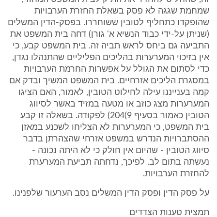
שמחמת שגגה לא פסק בשאלת החזרת הערבויות
שהופקדו כתחליף לטובין ששוחררו. בפסק-הדין המשלים
(שניתן על-ידי כבוד הנשיא א' גורן) דחה בית המשפט את
התביעה גם ביחס לראש תביה זה. בית המשפט קבע, כי
אין בזיכוי המערערות בהליכים הפליליים שהתנהלו נגדן,
כדי לסתום את הגולל על אפשרות החרמת הערבויות
במסגרת הליכים אזרחיים. בית המשפט המשיך ובדק אם
קמה בענייננו עילה לחילוט הטובין, לאמור, האם הציגו
המערערות מצג כוזב או מטעה במזיד באשר לסיווג
הטובין כאמור בסעיף ‎204(9) לפקודה. בשאלה זו קבע
בית המשפט, כי המערערות לא הצליחו לשכנע במאזן
ההסתברויות הנדרש במשפט אזרחי שהצהרתן בדבר
סיווג הטובין - שהיום אין חולק כי לא היתה נכונה -
נעשתה בתום לב. לפיכך, נדחתה תביעת המערערת
להחזרת הערבויות.
על פסק הדין ופסק הדין המשלים נסב הערעור שלפנינו.
תמצית טענות הצדדים