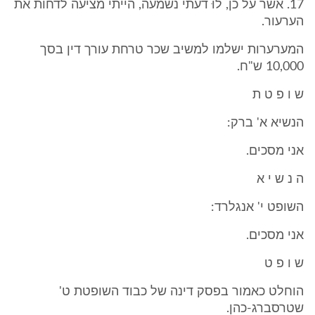
‎17. אשר על כן, לוּ דעתי נשמעה, הייתי מציעה לדחות את
הערעור.
המערערות ישלמו למשיב שכר טרחת עורך דין בסך
‎10,000 ש"ח.
ש ו פ ט ת
הנשיא א' ברק:
אני מסכים.
ה נ ש י א
השופט י' אנגלרד:
אני מסכים.
ש ו פ ט
הוחלט כאמור בפסק דינה של כבוד השופטת ט'
שטרסברג-כהן.