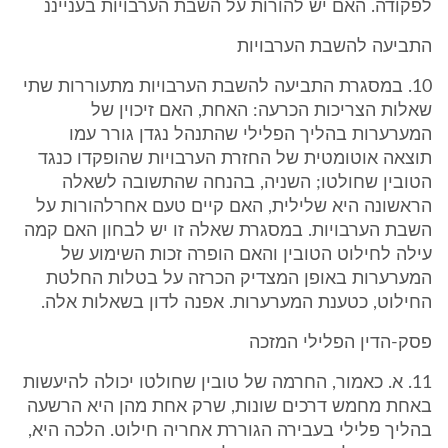
לפקודה. האם יש להורות על השבת הערבויות בענייננ
התביעה להשבת הערבויות
‎10. במסגרת התביעה להשבת הערבויות מתעוררות שתי
שאלות הצריכות הכרעה: האחת, האם זיכוין של
המערערות בהליך הפלילי שהתנהל נגדן גורר עמו
תוצאה אוטומטית של החזרת הערבויות שהופקדו כנגד
הטובין שחולטו; השניה, בהנחה שהתשובה לשאלה
הראשונה היא שלילית, האם קיים טעם אחרלהורות על
השבת הערבויות. במסגרת שאלה זו יש לבחון האם קמה
עילה לחילוט הטובין והאם הופרה זכות השימוע של
המערערות באופן המצדיק הכרזה על בטלות החלטת
החילוט, כטענת המערערות. אפנה לדון בשאלות אלה.
פסק-הדין הפלילי המזכה
‎11. א. כאמור, החרמה של טובין שחולטו יכולה להיעשות
באחת מחמש דרכים שונות, שרק אחת מהן היא הרשעה
בהליך פלילי בעבירה הגוררת אחריה חילוט. הלכה היא,