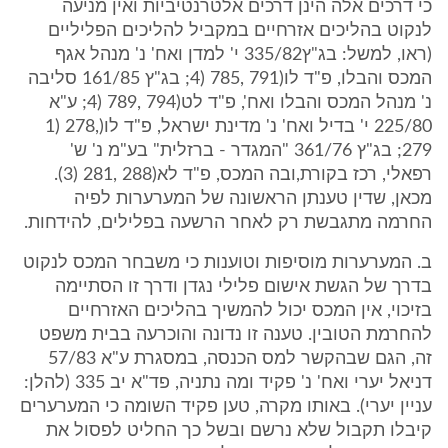
כי דרכים אלה הינן דרכים אלטרנטיביות ואין מניעה
לנקוט בהליכים אזרחיים במקביל להליכים הפליליים
(ראו, למשל: בג"ץ335/82 י' למדן ואח' נ' מנהל אגף
המכס והבלו, פ"ד לו(‎4) 785, 791; בג"ץ ‎161/85 סליבה
נ' מנהל המכס והבלו ואח', פ"ד לט(‎4) 789, 794; ע"א
‎225/80 י' בדיל ואח' נ' מדינת ישראל, פ"ד לו(‎1) 278,
279; בג"ץ ‎361/76 "המגדר - ברזלית" בע"מ נ' ש'
רפאלי, רכז בקורת,ובה המכס, פ"ד לא(‎3) 281, 288).
מכאן, שדין טענתן הראשונה של המערערות לפיה
החרמה מתגבשת רק לאחר הרשעה בפלילים, להידחות.
ב. המערערות מוסיפות וטוענות כי משבחר המכס לנקוט
בדרך של הגשת אישום פלילי נגדן ודרך זו הסתיימה
בזיכוי, אין המכס יכול להמשיך בהליכים האזרחיים
להחרמת הטובין. טענה זו נדונה והוכרעה בבית משפט
זה, הגם שבהקשר למס הכנסה, במסגרת ע"א ‎57/83
דניאל יערי ואח' נ' פקיד ומה נתניה, פד"א יב ‎335 (להלן:
עניין יערי). באותו מקרה, טען פקיד השומה כי המערערים
קיבלו תקבול שלא נרשם ובשל כך החליט לפסול את