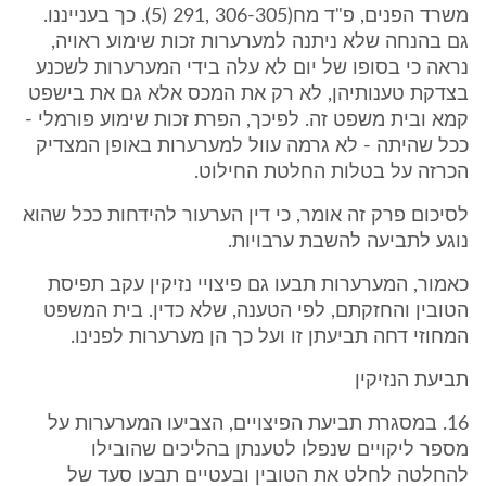
משרד הפנים, פ"ד מח(‎5) 291, 306-305). כך בענייננו.
גם בהנחה שלא ניתנה למערערות זכות שימוע ראויה,
נראה כי בסופו של יום לא עלה בידי המערערות לשכנע
בצדקת טענותיהן, לא רק את המכס אלא גם את בישפט
קמא ובית משפט זה. לפיכך, הפרת זכות שימוע פורמלי -
ככל שהיתה - לא גרמה עוול למערערות באופן המצדיק
הכרזה על בטלות החלטת החילוט.
לסיכום פרק זה אומר, כי דין הערעור להידחות ככל שהוא
נוגע לתביעה להשבת ערבויות.
כאמור, המערערות תבעו גם פיצויי נזיקין עקב תפיסת
הטובין והחזקתם, לפי הטענה, שלא כדין. בית המשפט
המחוזי דחה תביעתן זו ועל כך הן מערערות לפנינו.
תביעת הנזיקין
‎16. במסגרת תביעת הפיצויים, הצביעו המערערות על
מספר ליקויים שנפלו לטענתן בהליכים שהובילו
להחלטה לחלט את הטובין ובעטיים תבעו סעד של