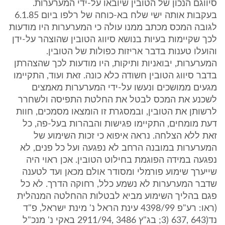
סיווגם הנכון של הטובין שיובאו על-ידי המערערות.
בעקבות אותה ישי שלח בא-כוחה של רלפו ביום ‎6.1.85
לגובה המכס מכתב ממנו עולה כי המערערות היו מודעות
לכך שקיימות בעיות בנושא סיווג הטובין שהוצהר על-ידן
והועלו טענות בדבר אריזות כפולות של הטובין.
המערערות, יבואניות ותיקות, היו מודעות לכך שהצהרתן
בדבר סיווג הטובין חשודה כלא כונה. זאת ועוד, התקיימו
מגעים ממושכים ונעשו על-ידי המערערות מאמצים
לשכנע את המכס לבטל את החלטת התפיסה ולשחרר
לרשותן את הטובין, ובמסגרת זו הומצאו מסמכים, חוות
דעת מומחים, התקיימו פגישות והבהרות בעל-פה, כל
זאת ללא הצלחה. נראה איפוא כי זכות השימוע של
המערערות במובנה הרחב לא נפגעה ועל כל פנים, לא
נפגעה במידה הפוגמת בחילוט הטובין. אכן ראוי היה
שייערך שימוע פורמלי ומסודר אולם מכאן ועד לטענה
שדבר המערערות לא נשמע כלל, רחוקה הדרך. לא כל
פגם בהליך השימוע מביא לבטלות ההחלטה המנהלית
(ראו: רע"פ ‎4398/99 עינת הראל נ' מינת ישראל, פ"ד
נד(‎3) 637, 643; בג"ץ ‎2911/94, 3486 באקי נ' מנכ"ל