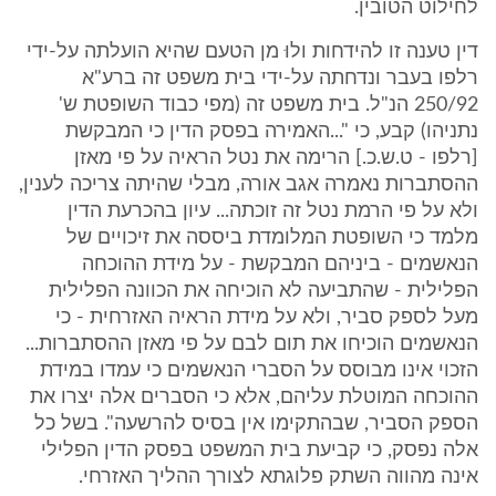
לחילוט הטובין.
דין טענה זו להידחות ולוּ מן הטעם שהיא הועלתה על-ידי
רלפו בעבר ונדחתה על-ידי בית משפט זה ברע"א
‎250/92 הנ"ל. בית משפט זה (מפי כבוד השופטת ש'
נתניהו) קבע, כי "...האמירה בפסק הדין כי המבקשת
[רלפו - ט.ש.כ.] הרימה את נטל הראיה על פי מאזן
ההסתברות נאמרה אגב אורה, מבלי שהיתה צריכה לענין,
ולא על פי הרמת נטל זה זוכתה... עיון בהכרעת הדין
מלמד כי השופטת המלומדת ביססה את זיכויים של
הנאשמים - ביניהם המבקשת - על מידת ההוכחה
הפלילית - שהתביעה לא הוכיחה את הכוונה הפלילית
מעל לספק סביר, ולא על מידת הראיה האזרחית - כי
הנאשמים הוכיחו את תום לבם על פי מאזן ההסתברות...
הזכוי אינו מבוסס על הסברי הנאשמים כי עמדו במידת
ההוכחה המוטלת עליהם, אלא כי הסברים אלה יצרו את
הספק הסביר, שבהתקימו אין בסיס להרשעה". בשל כל
אלה נפסק, כי קביעת בית המשפט בפסק הדין הפלילי
אינה מהווה השתק פלוגתא לצורך ההליך האזרחי.