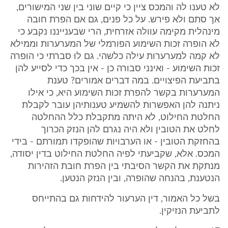
לא טענו לה והמכס ציין כי קיים שוני בין שני המישורים,
אך סתם ולא פירש. על כל פנים, גם אם הפרת חובה
מינהלית מקימה עוולה אזרחית, הרי שבענייננו נקבע כי
לא הופרה זכות השימוע הפורמלי של המערערות וממילא
לא קמה למערערות עילה כלשהי. גם לוּ סברתי כי הופרה
זכות השימוע - ואינני סבורה כן - אין בכך כדי לסייע להן
בתביעת הפיצויים. במה דברים אמורים? טענת
המערערות בקשר להפרת זכות השימוע היא, כי אילו
ניתנה להן האפשרות להשמיע טענותיהן עובר לקבלת
החלטת החילוט, לא היתה מתקבלת כלל ההחלטה
לחלט את הטובין ולא היה נגרם להן הנזק הכרוך
בהחזקת הטובין - או הערבויות שהופקדו תמורתם - בידי
המכס. אלא, שקביעתי לפיה החלטת החילוט בדין יסודה,
מנתקת את הקשר הסיבתי בין הפרת חובת הזהירות
הנטענת, בהנחה שהופרה, ובין הנזק הנטען.
בשל כל האמור, דין הערעור להידחות גם בהתייחס
לתביעת הנזיקין.