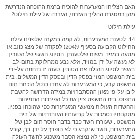
האם הצליחו המערערות להוכיח ברמת ההוכחה הנדרשת
מהן במסגרת ההליך האזרחי, העדרה של עילת חילוט?
עילת חילוט
‎14. לטענת המערערות, לא קמה במקרה שלפנינו עילת
החילוט הקבועה בסעיף ‎204(9) לפקודה של מצג כוזב או
מטעה במזיד, משום שלטענתן, הסיווג השגוי של הטובין
לא נעשה על ידן במזיד, אלא נבע ממחלוקת בתום-לב
באשר לסיווג ההולם את הטובין. טענה זו נדחתה על-ידי
בית המשפט המזי בפסק הדין ובפסק הדין המשלים. בית
המשפט קבע, כי המערערות לא עמדו בנטל הוכחת תום
ליבן על-פי מאזן ההסתברויות במידה הדרושה להשבת
התפוס. בית המשפט ציין את כל הפירכות התמיהות
והחשדות העולות ממעשי המערערות כפי שהוכחו בפניו.
מסקנותיו נסמכות על קביעותיו העובדתיות של בית
המשפט , שעוררו חשד כבד בדבר חוסר תום לבן של
המערערות, חשד שנקבע כי לא הופרך על ידן. כך, קובע
בית המשפט, כי לא נמצא הסבר משכנע לחשד העולה