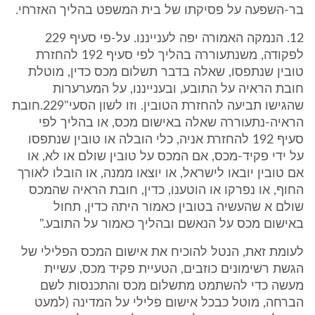
בר-השפעה על פסיקתו של בית המשפט בהליך האזרחי.
‎12. הנמקה האמורה יפה לענייננו. על-פי סעיף ‎229
לפקודה, משנתעוררה בהליך לפי סעיף ‎192 להחזרת
טובין שנתפסו, שאלה בדבר תשלום מכס כדין, מוטלת
חובת הראיה על התובע, ובענייננו, על המערערות
שהגישו תביעה להחזרת הטובין. וזו לשון הסעי"‎229.חובת
הראיה-נתעוררה שאלה באישום מכס, או בהליך לפי
סעיף ‎192 להחזרת אניה, כלי הובלה או טובין שנתפסו
על ידי פקיד-מכס, אם המכס על טובין שולם או לא, או
אם טובין יובאו לישראל, או יוצאו ממנה, או הובלו לאורך
החוף, או נפרקו או הוטענו, כדין, חובת הראיה שהמכס
שולם א שהעשיה בטובין כאמור היתה כדין, תחול
באישום מכס על הנאשם ובהליך כאמור על התובע."
לעומת זאת, הנטל להוכיח את אישום המכס הפלילי של
הגשת רשימונים כוזבים, הטעיית פקיד מכס, עשיית
מעשה כדי להשתמט מתשלום מכס והתכנסות לשם
הברחה, מוטל כבכל אישום פלילי על המדינה (למעט