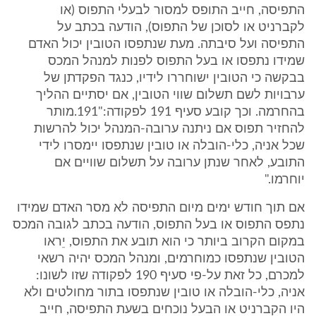
התפיסה, חייב התופס למסור לבעלי התפוס (או
לקברניט או לסוכן של התפוס), הודעה בכתב על
התפיסה ועל סיבתה. מעת שנתפסו הטובין יכול האדם
שמידו נתפסו או בעל התפוס לפנות למנהל המכס
בבקשה כי הטובין ישוחררו לידיו, כנגד הפקדתן של
ערבויות לשם תשלום שווי הטובין, אם יסתיים ההליך
בהחרמה. וכך קובע סעיף ‎191 לפקודה:"‎191.מותר
להחזיר תפוס אם ניתנה ערובה-המנהל יכול להרשות
שכל אניה, כלי-הובלה או טובין שנתפסו יימסרו לידי
התובע, לאחר שנתן ערובה על תשלום שוויים אם
יוחרמו."
אם תוך חודש ימים מיום התפיסה לא מסר האדם שמידו
נתפס התפוס או בעל התפוס, הודעה בכתב לגובה המכס
במקום הקרוב ביותר כי הוא תובע את התפוס, יֵראו
הטובין שנתפסו כמוחרמים, ומנהל המכס יהיה רשאי
למכרם, כל זאת על-פי סעיף ‎190 לפקודה שזו לשונו:
אניה, כלי-הובלה או טובין שנתפסו בתור מחולטים ולא
היו הקברניט או הבעל נוכחים בשעת התפיסה, חייב