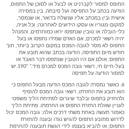
התופס למסור לקברניט או לבעל או לסוכן של התפוס,
הודעה בכתב על התפיסה ועל סיבתה, בין במסירה
אישית ובין במכתב אליו שנשלח בדואר, או שנמסר,
למקום-מגוריו או עסקו הידועים לאחרונה; וכל אניה,
כלי-הובלה או טובין שנתפסו יראו כמוחרמים, והמנהל
יהיה רשאי למכרם, אם האדם שמידו נתפסו או בעל
התפוס לא מסר לגובה-המכס במקום הקרוב ביותר, תוך
חודש מיום התפיסה, הודעה בכתב שהוא תובע את
התפוס; אולם אם היו הטובין שנתפסו דבר האבד או
בעל-חיים חי, רשאי גובה המכס למכרם מיד." "‎190.יש
למסור הודעה על תפיסה
‎6. כאשר נמסרה לגובה המכס הודעה מבעל התפוס כי
הוא תובע את החזרתו, רשאי גובה המכס להוסיף
ולהחזיק בתפוס ובלבד שיגרום לפתיחת הליך משפטי
לעניין שאלת החזרת התפוס או החרמתו. פתיחת הליך
כאמור תעשה באחת משתי דרכים אלה: גובה המכס יכול
לדרוש מתובע התפוס להגיש נגדו ובענה להחזרת
התפוס; או להביא בעצמו לידי הגשת תובענה להחרמת