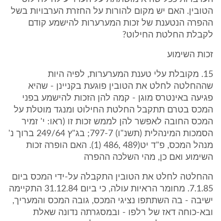
הטובין. האם יש מקום להורות על החזרת הערבויות בשל
ההפרה הנטענת של זכות המערערות להישמע קודם
לקבלת החלטת החילוט?
זכות השימוע
‎15. מקובלת עלי טענת המערערות, לפיה היות
שההחלטה לחלט את הטובין פוגעת בקניינן - שהיא
פגיעה באינטרס מוגן - קמה להן הזכות להישמע בפני
המכס בטרם תתקבל החלטת החילוט ומנגד מוטלת על
המכס החובה לאפשר להן לממש זכות זו (ראו: י' זמיר
הסמכות המינהלית (תשנ"ו) ‎797-7; בג"ץ ‎249/64 ברוך נ'
מנהל המכס, פ"ד יט(‎1) 486, 489). האם הופרה זכות
השימוע ואם כן, מהי השלכה ההפרה
ההחלטה לחלט את הטובין התקבלה על-ידי המכס ביום
‎7.1.85. מחומר הראיות עולה, כי ביום ‎31.12.84 התקיימה
ישיבה - בה השתתפו נציגי המכס, גובה המכס והמעריך,
ובא-כוחה דאז של רלפו - ובמסגרתה נדונה שאלת