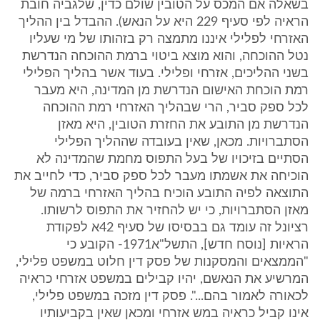
בשאלה אם המכס על הטובין שולם כדין, שלגביה חובת
הראיה לפי סעיף ‎229 היא על הנאש). ההבדל בין ההליך
האזרחי לפלילי איננו מתמצה רק בזהותו של מי שעליו
נטל ההוכחה, והוא מוצא ביטוי ברמת ההוכחה הנדרשת
בשני ההליכים, אזרחי ופלילי. בעוד אשר בהליך הפלילי
רמת הוכחת האישום הנדרשת מן המדינה, היא מעבר
לכל ספק סביר, הרי שבהליך האזרחי רמת ההוכחה
הנדרשת מן התובע את החזרת הטובין, היא מאזן
הסתברויות. מכאן, שאין בעובדה שההליך הפלילי
הסתיים בזיכויו של בעל התפוס מחמת שהמדינה לא
הוכיחה את אשמתו מעבר לכל ספק סביר, כדי לחייב את
התוצאה לפיה התובע הוכיח בהליך האזרחי ברמה של
מאזן הסתברויות, כי יש להחזיר את התפוס לרשותו.
רציונל זה עומד גם בבסיסו של סעיף ‎42א לפקודת
הראיות [נוסח חדש], התשל"א‎1971- הקובע כי
"הממצאים והמסקנות של פסק דין חלוט במשפט פלילי,
המרשיע את הנאשם, יהיו קבילים במשפט אזרחי כראיה
לכאורה לאמור בהם...". פסק דין מזכה במשפט פלילי,
אינו קביל כראיה במש אזרחי ומכאן שאין בקביעותיו