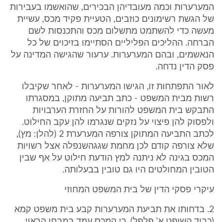
המערערות וכמה מעובדיהן הבכירים, שהואשמו בעבירות
של הגשת רשימונים כוזבים, הטעיית פקיד מכס, עשיית
מעשה כדי להשתמט מתשלום מכס והתכנסות לשם
הברחה. ההליכים הפליליים הסתיימו בזיכוים של כל
הנאשמים, ובהם המערערות. ערעור שהגישה המדינה על
פסק הדין נדחה.
לאור התפתחות זו, הגישו המערערות - לאחר שקיבלו
רשות מבית המשפט - כתב תביעה מתוקן, במסגרתו
התבקש בית המשפט להורות על החזרת הערבויות
ולפסוק להן פיצוי על נזקים שנגרמו להן עקב החילוט.
לכתב התביעה המתוקן צורפה המערערת ‎2 (להלן: מץ),
שלא צורפה קודם לכן מחמת שגגהשנפלה אצל רשויות
המכס בגינה לא ניתנה למץ הודעת חילוט על אף שבין
הטובין המחולטים היו גם טובין בבעלותה.
עיקרי פסקי הדין של בית המשפט המחוזי
‎2. בדחותו את תביעת המערערות קבע בית משפט קמא
(כבוד השופט א' פלפל), כי המכס עמד במבחן הראוי