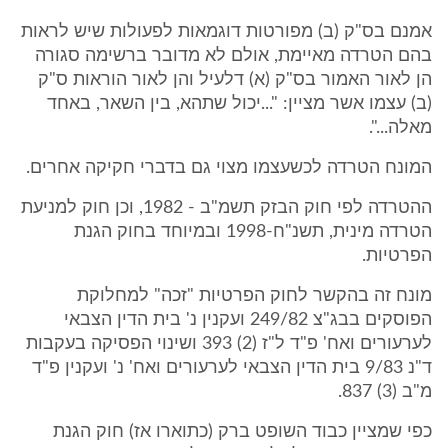
אמנם בס"ק (ב) מפורטות דוגמאות לפעולות שיש לראות
בהם הטרדה מאיימת, אולם לא מדובר ברשימה סגורה
הן לאור האמור בס"ק (א) דלעיל והן לאור הוראות ס"ק
(ב) עצמו אשר מציין: "...יכול שתהא, בין השאר, באחד
מאלה...".
המונח הטרדה לכשעצמו מצוי גם בדברי חקיקה אחרים.
ההטרדה לפי חוק הבזק תשמ"ב - 1982, וכן חוק למניעת
הטרדה מינית, תשנ"ח-1998 ובמיוחד בחוק הגנת
הפרטיות.
מונח זה בהקשר לחוק הפרטיות "זכה" למחלוקת
הפוסקים בבג"צ 249/82 ועקנין נ' בית הדין הצבאי
לערעורים ואח' פ"ד ל"ז (2) 393 ושינוי הפסיקה בעקבות
ד"נ 9/83 בית הדין הצבאי לערעורים ואח' נ' ועקנין פ"ד
מ"ב (3) 837.
כפי שמציין כבוד השופט ברק (כתוארו אז) חוק הגנת