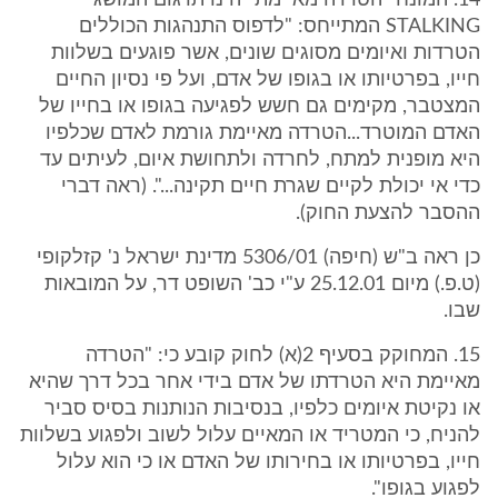
14. המונח "הטרדה מאיימת" הינו תרגום המושג
STALKING המתייחס: "לדפוס התנהגות הכוללים
הטרדות ואיומים מסוגים שונים, אשר פוגעים בשלוות
חייו, בפרטיותו או בגופו של אדם, ועל פי נסיון החיים
המצטבר, מקימים גם חשש לפגיעה בגופו או בחייו של
האדם המוטרד...הטרדה מאיימת גורמת לאדם שכלפיו
היא מופנית למתח, לחרדה ולתחושת איום, לעיתים עד
כדי אי יכולת לקיים שגרת חיים תקינה...". (ראה דברי
ההסבר להצעת החוק).
כן ראה ב"ש (חיפה) 5306/01 מדינת ישראל נ' קזלקופי
(ט.פ.) מיום 25.12.01 ע"י כב' השופט דר, על המובאות
שבו.
15. המחוקק בסעיף 2(א) לחוק קובע כי: "הטרדה
מאיימת היא הטרדתו של אדם בידי אחר בכל דרך שהיא
או נקיטת איומים כלפיו, בנסיבות הנותנות בסיס סביר
להניח, כי המטריד או המאיים עלול לשוב ולפגוע בשלוות
חייו, בפרטיותו או בחירותו של האדם או כי הוא עלול
לפגוע בגופו".