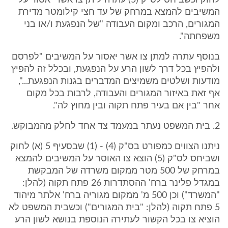
לחוק וכשביחס לס"ק (5) עתרה ליתן צו אשר יאסור על
המשיבים להמצא במרחק של עד חצי קילומטר מדירת
המגורים, הרכב ומקום העבודה "של הנפגעת ו/או בני
משפחתה".
בנוסף עתרה למתן צו אשר יאסור על המשיבים "לפרסם
ולהפיץ בכל דרך לשון הרע על הנפגעת, ובכלל זה להפיץ
מודעות ושלטים משמיצים המדברים בגנות הנפגעת...",
אף זאת באיזור המגורים והעבודה, לרבות בכל מקום
אחר "בין אם בעיר פתח תקוה ובין מחוץ לה".
2. בית המשפט נעתר במעמד צד אחד לחלק מהמבוקש.
ניתנו הצווים כמפורט בס"ק (4) - (1) שבסעיף 5 (א) לחוק
ושביחס לס"ק (5) הוצא צו האוסר על המשיבים להמצא
במרחק של 500 מטר ממקום משרדה של המבקשת
במגדל פלינר ברח' ההסתדרות 26 פתח תקוה (להלן:
"המשרד") וכן 500 מ' ממקום מגוריה ברח' אלתר מיהוד
5 פתח תקוה (להלן: "בית המגורים") וכשבית המשפט לא
הוציא צו בכל הקשור לעתירה הנוספת בנושא לשון הרע