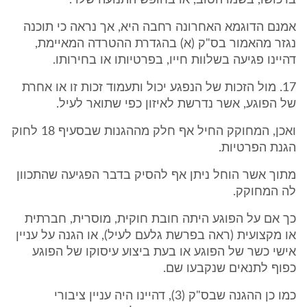
ברכושו, בשמו הטוב, או בחופש התנועה שלו".
אמנם הדוגמא האחרונה רחבה היא, אך נראה כי תוכנה
נגזר מהאמור בס"ק (א) בהגדרת ההטרדה המאיימת,
דהיינו פגיעה בשלוות חייו, בפרטיותו או בחירותו.
17. מול הזכות של הנפגע יכול ותעמוד זכות זו או אחרת
של הפוגע, אשר נדרשת לאיזון כפי שתואר לעיל.
ואכן, המחוקק החיל אף חלק מההגנות שבסעיף 18 לחוק
הגנת הפרטיות.
מתוך אשר הוחל ניתן אף להסיק בדבר הפגיעה שהתכוון
לה המחוקק.
כך אם על הפוגע היתה חובת חוקית, מוסרית, חברתית
או מקצועית (ראה בפרשת גלעם לעיל), או הגנה על עניין
אישי כשר של הפוגע או בעת ביצוע עיסוקו של הפוגע
כפוף לתנאים שנקבעו שם.
כמו כן ההגנה שבס"ק (3), דהיינו היה עניין ציבורי