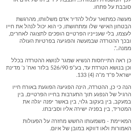
לכך המשמרת הצמודה... הנצבת ליד ביתו של אדם או
סובבת על פתחו.
מעשה כמתואר עלול להדיר אדם משלוותו, מהרגשת
הבטחון האישי שלו ומתחושתו, כי הוא יכול לנהל את חייו
לעצמו, בלי שענייניו הפרטיים הופכים לתצוגה לאחרים,
ובכך ההטרדה שבמעשה והפגיעה בפרטיות העולה
ממנה..".
כן ראה התייחסות הנשיא שמגר לנושא ההטרדה בכלל
וכן בנושא הטרדת עד, בע"פ 526/90 בלזר ואח' נ' מדינת
ישראל פ"ד מ"ה (4) 133.
הנה כי כן, ההטרדה, הינה הפגיעה הפוגעת באורח חייו
הרגיל של הנפגע תוך התערבות בחייו הפרטיים, בין
במעקב, בין בעקוב גלוי, בין באשר יפנה יגלה את
המטריד, בין בפניה ישירה אליו וסביבתו.
המאיימת - משמעותו החשש מחזרה על הפעולות
האמורות ולאו דווקא במובן של איום.