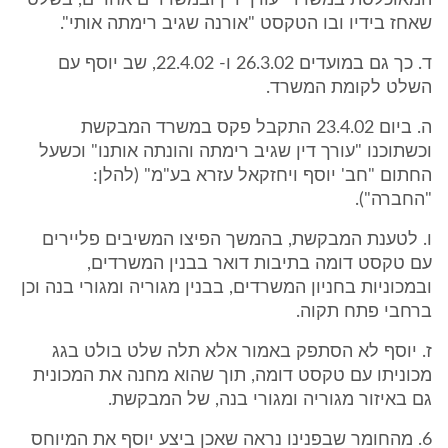
המאוכלסת במשרדי עורך דין ובמשרדים אחרים, בשלט
שאחז בידיו ובו הטקסט "אורנה שגיב רימתה אותי".
ד. כך גם במועדים 26.3.02 ו- 22.4.02, שב יוסף עם
השלט לקומת המשרד.
ה. ביום 23.4.02 התקבל פקס במשרד המבקשת
וכשתוכנו "עורך דין שגיב רימתה והונתה אותנו" וכשעל
החתום "חב' יוסף ויחזקאל עזרא בע"מ" (להלן:
"החברה").
ו. לטענת המבקשת, בהמשך הפיצו המשיבים פליירים
עם טקסט דומה בתיבות דואר בבנין המשרדים,
ובמכוניות בחניון המשרדים, בבנין מגוריה ומגורי בנה וכן
ברחבי פתח תקוה.
ז. יוסף לא הסתפק באמור אלא תלה שלט בולט בגג
מכוניתו עם טקסט דומה, תוך שהוא מחנה את המכונית
גם באיזור מגוריה ומגורי בנה, של המבקשת.
6. מהחומר שבפנינו נראה שאכן ביצע יוסף את המיוחס