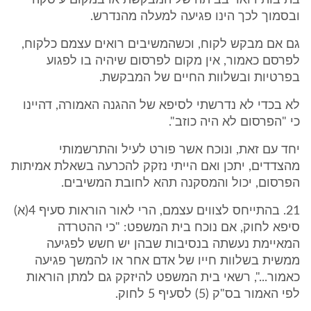
בתיבות דואר בביתה של המבקשת או במקום עיסקה
ובסמוך לכך הינו פגיעה למעלה מהנדרש.
גם אם מבקש לקוח, וכשהמשיבים רואים עצמם כלקוח,
לפרסם כאמור, אין מקום לפרסום שיהיה בו לפגוע
בפרטיות ובשלוות החיים של המבקשת.
לא בכדי לא נדרשתי לסיפא של ההגנה האמורה, דהיינו
כי "הפרסום לא היה כוזב".
יחד עם זאת, ונוכח אשר פורט לעיל והתרשמותי
מהצדדים, יתכן ואם הייתי נזקק להכרעה בשאלת אמיתות
הפרסום, יכול והמסקנה תהא לחובת המשיבים.
21. בהתייחס לצווים עצמם, הרי לאור הוראות סעיף 4(א)
סיפא לחוק, אם נוכח בית המשפט: "כי ההטרדה
המאיימת נעשתה בנסיבות שבהן יש חשש לפגיעה
ממשית בשלוות חייו של אדם אחר או להמשך פגיעה
כאמור...", רשאי בית המשפט להיזקק גם למתן הוראות
לפי האמור בס"ק (5) לסעיף 5 לחוק.