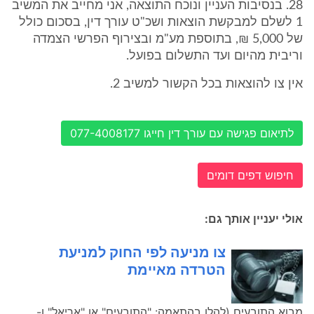
28. בנסיבות העניין ונוכח התוצאה, אני מחייב את המשיב
1 לשלם למבקשת הוצאות ושכ"ט עורך דין, בסכום כולל
של 5,000 ₪, בתוספת מע"מ ובצירוף הפרשי הצמדה
וריבית מהיום ועד התשלום בפועל.
אין צו להוצאות בכל הקשור למשיב 2.
לתיאום פגישה עם עורך דין חייגו 077-4008177
חיפוש דפים דומים
אולי יעניין אותך גם:
צו מניעה לפי החוק למניעת
הטרדה מאיימת
מבוא התובעים (להלן בהתאמה: "התובעים" או "אריאל" ו-