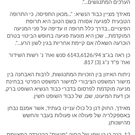
הערכים המתנגשים...".
מאידך מציין כבוד הנשיא: "...מכאן התפיסה, כי התרופה
הטבעית לפגיעה אסורה בשם הטוב היא תרופת
הפיצויים...בדרך כלל תרופה זו עדיפה על פני המניעה
המוקדמת... שכן היא מונעת פגיעה בחופש הביטוי בטרם
הוכרעה השאלה אם קיימת אחריות בגין לשון הרע...".
כן ראה בג"צ 6143,6126/94 סנש ואח' נ' רשות השידור
ואח' פ"ד נ"ג (3) 817.
ניתוח האיזון בין הזכויות המתנגשות, לרבות האבחנה בין
מישור המשפט הציבורי למישור המשפט הפרטי בבחינת
מניעה מוקדמת לפרסום בדברי כבוד הנשיא השופט ברק,
וכן דעת המיעוט, שם, של כבוד השופט חשין.
מאידך, החוק דנן כל כולו עניינו בעתיד, אשר אמנם נבחן
באספקלריה של פעולה או פעולות בעבר והחשש
מהישנותן.