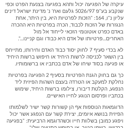
עיקרה של הפגיעה יכול ותהא בפגיעה בצנעת הפרט וכפי
שנקבע בע"פ 5026/97 גלעם ואח' נ' מדינת ישראל דינים
עליון נ"ו, 164: "הזכות לפרטיות היא, בין היתר, אחת
הנגזרות של הזכות לכבוד, הכרה בפרטיות היא ההכרה
באדם כפרט אוטונומי הזכאי לייחוד אל מול
האחרים...פרטיותו של אדם היא כבודו וגם קניינו...".
לא בכדי סעיף 7 לחוק יסוד כבוד האדם וחירותו, מתייחס
בין השאר לכניסה לרשות היחיד או חיפוש ברשות היחיד
או פגיעה בסוד שיחו של אדם בכתביו או ברשומותיו.
כך גם בחוק הגנת הפרטיות בסעיף 2 הפגיעה בפרטיות
נחלקת למעקב או הטרדה בעצם השהות הפיזית ליד
הנפגע, הקלטת דיבורו, צילומו ברשות היחיד, שימוש
בכתביו ופרסום הנוגע לחייו האישיים.
הדוגמאות הנוספות אף הן קשורות קשר ישיר לשלמותו
הפיזית בנושא איומים, יצירת קשר עם הנפגע אשר יכול
ויפגע כמובן בשלוות חייו וכשהדוגמא הרביעית: "בפגיעה