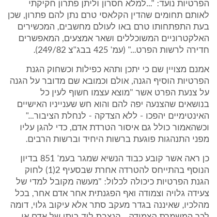
הפרטיות נועד: "...למלא חסרון וליתן פתרון חקיקתי
לאותם תחומים שהדין הקלאסי טרם נתן להם פתרון, שכן
בעת התפתחותו טרם באו לעולם מחשבים, המכשירים
האלקטרוניים המשוכללים ושאר אמצעים, המאפשרים
חדירה לרשות הפרט..." (עמ' 425 בבג"צ 249/82).
אמנם מצויין שם כי יתכן ותהא כפילות וכשחוק הגנת
הפרטיות הוסיף הגנה, אולם וכמובא שם מדובר על הגנה
על צנעת הפרט אשר "מוצא עצמו חשוף לעין כל
בנושאים שהצנעה יפה להם והוא חש שענייניו האישיים
האינטימיים יהפכו - ללא הצדקה - לנחלת הציבור..."
וכשהאמור כולל גם איסור הטרדת אדם, כדי להגן עליו
מפני התנהגות פוגעת ברשות היחיד וברשות הרבים.
כן ראה אשר קובע כבוד הנשיא שמגר בעמ' 851 בדיון
הנוסף בהתייחס להטרדה אחרת שבסעיף 2(1) לחוק
הגנת הפרטיות כיכולה לכלול: "מעשה מקובל למדי של
צעידה גלויה וצמודה ואף הפגנתית אחר אדם אחר, בכל
מהלכיו, שאיננה בגדר מעקב סתר אלא עיקוב גלוי, דומה