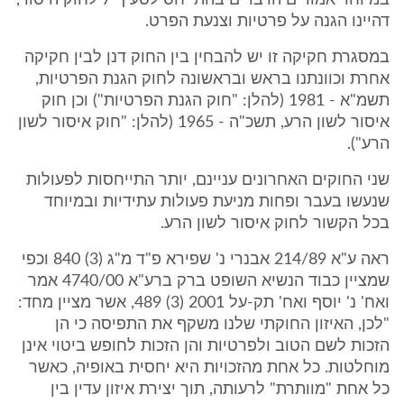
במיוחד אמורים הדברים בהתייחס לסעיף 7 לחוק היסוד,
דהיינו הגנה על פרטיות וצנעת הפרט.
במסגרת חקיקה זו יש להבחין בין החוק דנן לבין חקיקה
אחרת וכוונתנו בראש ובראשונה לחוק הגנת הפרטיות,
תשמ"א - 1981 (להלן: "חוק הגנת הפרטיות") וכן חוק
איסור לשון הרע, תשכ"ה - 1965 (להלן: "חוק איסור לשון
הרע").
שני החוקים האחרונים עניינם, יותר התייחסות לפעולות
שנעשו בעבר ופחות מניעת פעולות עתידיות ובמיוחד
בכל הקשור לחוק איסור לשון הרע.
ראה ע"א 214/89 אבנרי נ' שפירא פ"ד מ"ג (3) 840 וכפי
שמציין כבוד הנשיא השופט ברק ברע"א 4740/00 אמר
ואח' נ' יוסף ואח' תק-על 2001 (3) 489, אשר מציין מחד:
"לכן, האיזון החוקתי שלנו משקף את התפיסה כי הן
הזכות לשם הטוב ולפרטיות והן הזכות לחופש ביטוי אינן
מוחלטות. כל אחת מהזכויות היא יחסית באופיה, כאשר
כל אחת "מוותרת" לרעותה, תוך יצירת איזון עדין בין