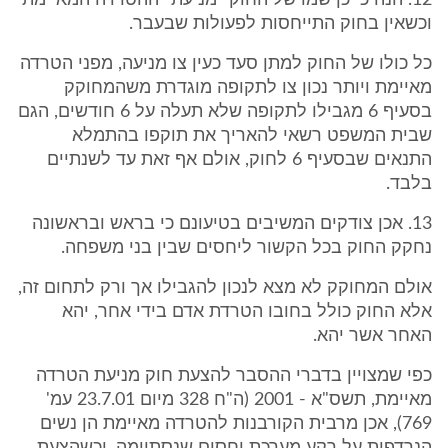
12. הנה כי כן שמו של החוק "מניעת" ההטרדה המאיימת
וכשאין בחוק התייחסות לפעולות שבעבר.
כל כולו של החוק למתן סעד כעין צו מניעה, מפני הטרדה
מאיימת ויותר נכון צו לתקופה מוגדרת משהמחוקק
בסעיף 6 מגבילו לתקופה שלא תעלה על 6 חודשים, הגם
שבית המשפט רשאי להאריך את תוקפו בהתמלא
התנאים שבסעיף 6 לחוק, אולם אף זאת עד לשנתיים
בלבד.
13. אכן צודקים המשיבים בטיעונם כי בראש ובראשונה
נחקק החוק בכל הקשור ליחסים שבין בני משפחה.
אולם המחוקק לא מצא לנכון להגבילו אך ורק לתחום זה,
אלא החוק כולל בחובו הטרדת אדם בידי אחר, יהא
האחר אשר יהא.
כפי שמצויין בדברי ההסבר להצעת חוק מניעת הטרדה
מאיימת, תשס"א - 2001 (ה"ח 328 מיום 23.7.01 עמ'
769), אכן מרבית הקורבנות להטרדה מאיימת הן נשים