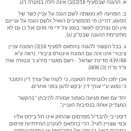
א. ההגנה שבסעיף 18(2)(ב) אינה חלה במקרה דנן.
ב. הפגיעה לא נעשתה לשם הגנה על עניין כשר של
הפוגע, דהיינו מי מהמשיבים הואיל ולשם הגנה על עניינם
אין הם נצרכים לאשר בוצע על ידי מי מהם ועל כן גם לא
מתקיימת ההגנה שבס"ק (ג).
ג. בכל הקשור להגנה בהתאם לסעיף 18(3) המונח עניין
ציבורי אינו זהה עם המונח אינטרס ציבורי. (ראה ע"א
439/88 מדינת ישראל - רשם מאגרי מידע נ' ונטורה ואח'
פ"ד מ"ח (3) 808).
אכן יתכן ולגטימית הטענה, כי לקוח של עורך דין הסובר
כי נפגע ע"י עורך דין יבקש להגן בפני אחרים.
יחד עם זאת פגיעה כאמור אמורה להיבחן "בהקשר
המצדיק אותה בנסיבות העניין".
דומני כי להבדיל מפרסום שהחוק אינו חל ביחס אליו
וכפי שצויין לעיל, הרי בהתאם לעקרון המידתיות פרסום