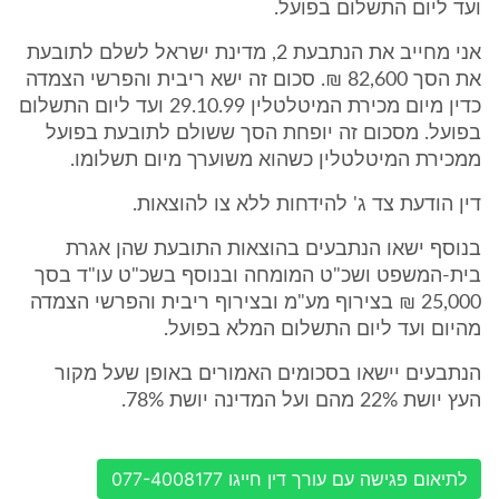
ועד ליום התשלום בפועל.
אני מחייב את הנתבעת 2, מדינת ישראל לשלם לתובעת
את הסך 82,600 ₪. סכום זה ישא ריבית והפרשי הצמדה
כדין מיום מכירת המיטלטלין 29.10.99 ועד ליום התשלום
בפועל. מסכום זה יופחת הסך ששולם לתובעת בפועל
ממכירת המיטלטלין כשהוא משוערך מיום תשלומו.
דין הודעת צד ג' להידחות ללא צו להוצאות.
בנוסף ישאו הנתבעים בהוצאות התובעת שהן אגרת
בית-המשפט ושכ"ט המומחה ובנוסף בשכ"ט עו"ד בסך
25,000 ₪ בצירוף מע"מ ובצירוף ריבית והפרשי הצמדה
מהיום ועד ליום התשלום המלא בפועל.
הנתבעים יישאו בסכומים האמורים באופן שעל מקור
העץ יושת 22% מהם ועל המדינה יושת 78%.
לתיאום פגישה עם עורך דין חייגו 077-4008177