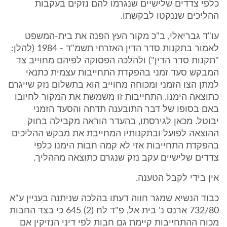
כלפי צדדים שלישיים שנגרמו להם נזקים בעקבות
ההליכים שננקטו לבקשתו.
עו"ד גבריאלי, ב"כ מקור העץ הפנה את בית-המשפט
לאמור בתקנות סדר הדין האזרחי תשמ"ד - 1984 (להלן:
"תקנות סדר הדין") ולהלכה הפסוקה לפיהם מחוייב צד
המבקש סעד זמני בהפקדת התחייבות עצמית כתנאי
למתן הצו הזמני ומכוחה מחוייב הוא בתשלום נזק שייגרם
כתוצאה הימנו. התחייבות זו משמשת את המקור לחיובו
באם בסופו של דבר התובענה תדחה והסעד הזמני
יבוטל. מכאן לגירסתו, בהעדר הוראה מקבילה בחוק
ההוצאה לפועל ובתקנותיו המחייבת את מבקש ההליכים
בהפקדת התחייבות אזי לא קמה חבות הימנו כלפי
צדדים שלישיים עקב נזק שנגרם כתוצאה מההליך.
אין בידי לקבל הטענה.
כבוד הנשיא שמגר חווה דעתו בהלכה שניתנה בעניין ע"א
732/80 ארנס נ' בית אל, פ"ד לח (2) 645 כי בצד החבות
מכוח ההתחייבות קיימת גם חבות לפי דיני הנזיקין אם