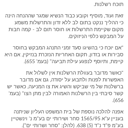
תוכח רשלנות.
זאת ועוד, מוסיף וקובע כבוד הנשיא שמגר שההנחה הינה
כי ההליך ננקט בתום לב ללא זדון והתרשלות משמע
מקום שקיימת התרשלות או חוסר תום לב - קמה חבות
על המבקש כלפי הניזוקים.
"אם יוכח כי בהשיגו סעד זמני התנהג המבקש בחוסר
סבירות או בזדון, תקום האחריות הנזכרת בנזיקין, אם היא
קיימת, ותיוסף לנפגע עילת תביעה" (בעמ' 655).
"כאשר מדובר בעוולת הרשלנות אין לשלול את
האפשרות לפנות ולתבוע על יסודה, גם אם מדובר
ברשלנות של מי שביקש והשיג את צו המניעה, כאשר יש
קשר סיבתי בין הרשלנות האמורה לבין מתן הצו" (בעמ'
656).
אפנה להלכה נוספת של בית המשפט העליון שניתנה
בעניין ע"א 1565/95 סחר ושירותי ים בע"מ נ' וינשטיין
בע"מ פ"ד נ"ד (5) 638. (להלן: "סחר ושרותי ים").