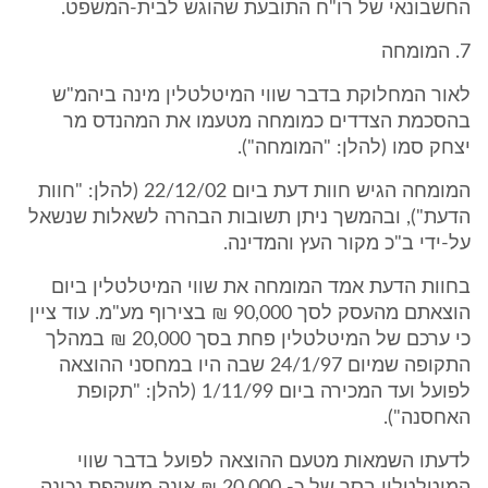
החשבונאי של רו"ח התובעת שהוגש לבית-המשפט.
7. המומחה
לאור המחלוקת בדבר שווי המיטלטלין מינה ביהמ"ש
בהסכמת הצדדים כמומחה מטעמו את המהנדס מר
יצחק סמו (להלן: "המומחה").
המומחה הגיש חוות דעת ביום 22/12/02 (להלן: "חוות
הדעת"), ובהמשך ניתן תשובות הבהרה לשאלות שנשאל
על-ידי ב"כ מקור העץ והמדינה.
בחוות הדעת אמד המומחה את שווי המיטלטלין ביום
הוצאתם מהעסק לסך 90,000 ₪ בצירוף מע"מ. עוד ציין
כי ערכם של המיטלטלין פחת בסך 20,000 ₪ במהלך
התקופה שמיום 24/1/97 שבה היו במחסני ההוצאה
לפועל ועד המכירה ביום 1/11/99 (להלן: "תקופת
האחסנה").
לדעתו השמאות מטעם ההוצאה לפועל בדבר שווי