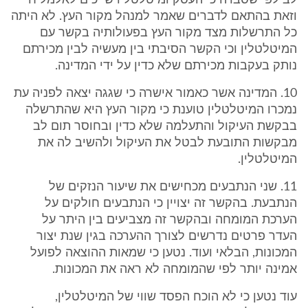
לב לפי שסברה כי העסק ומיטלטליו שייכים לאלמליח
וזאת בהתאם לדברים שאמר למנהל מקור העץ. לא היתה
כל התרשלות מצד מקור העץ בפעולותיה בקשר עם
המיטלטלין וכי הקשר הסיבתי בין מעשיה לבין מכירתם
נותק בעקבות מכירתם שלא כדין על ידי המדינה.
10. המדינה אשר כאמור אישרה כי שגגה יצאה לפניה עת
נמכרו המיטלטלין טוענת כי מקור העץ היא שהתרשלה
בבקשת העיקול והתעלמה שלא כדין ובחוסר תום לב
מבקשות התובעת לבטל את העיקול ולהשיב לה את
המיטלטלין.
11. שני הנתבעים מכחישים את שיעור הנזקים של
הנתבעת. בהקשר זה יצויין כי הנתבעים חולקים על
הערכת המומחה ובהקשר זה מצביעים בין היתר על
העדר פרטים נדרשים לצורך ההערכה בגין שנת יצור
המכונות, הבלאי ועוד. נטען כי שמאות ההוצאה לפועל
אמינה יותר לפי שהמומחה לא ראה את המכונות.
עוד נטען כי לא הוכח הפסד שווי של המיטלטלין,