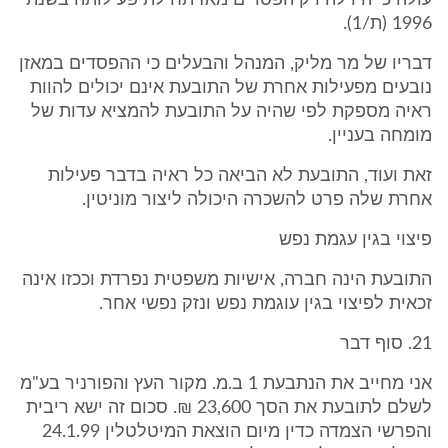
עולה כי היו לה רק הפסדים מאז תחילת פעילותה בשנת
1996 (ת/1).
דבריו של מר מליק, המנהל והבעלים כי ההפסדים במאזן
נובעים מפעילות אחרת של התובעת אינם יכולים להוות
ראיה מספקת לפי שהיה על התובעת להמציא עדות של
מומחה בעניין.
זאת ועוד, התובעת לא הביאה כל ראיה בדבר פעילות
אחרת שלה פרט להשכרה היכולה ליצור מוניטין.
פיצוי בגין עגמת נפש
התובעת הינה חברה, אישיות משפטית נפרדת וככזו אינה
זכאית לפיצוי בגין עוגמת נפש ונזק נפשי אחר.
21. סוף דבר
אני מחייב את הנתבעת 1 ב.מ. מקור העץ והפורניר בע"מ
לשלם לתובעת את הסך 23,600 ₪. סכום זה ישא ריבית
והפרשי הצמדה כדין מיום הוצאת המיטלטלין 24.1.99