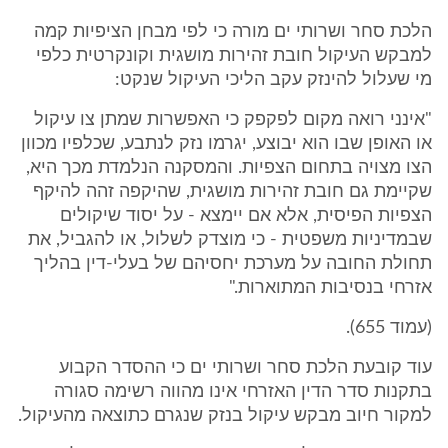
הלכת סחר ושרותי ים מורה כי לפי מבחן הציפיות קמה
למבקש העיקול חובת זהירות מושגית וקונקרטית כלפי
מי שעלול להינזק עקב הליכי העיקול שנקט:
"אינני רואה מקום לפקפק כי האפשרות שמתן צו עיקול
או האופן שבו הוא יבוצע, יגרמו נזק לנתבע, שכלפיו מכוון
הצו מצויה בתחום הצפיות. והמסקנה הנלמדת מכך היא,
שקיימת גם חובת זהירות מושגית, שהיקפה זהה להיקף
הצפיות הפיסית, אלא אם יימצא - על יסוד שיקולים
שבמדיניות משפטית - כי מוצדק לשלול, או להגביל, את
תחולת החובה על מערכת יחסיהם של בעלי-דין בהליך
אזרחי בנסיבות המתוארות."
(עמוד 655).
עוד קובעת הלכת סחר ושרותי ים כי ההסדר הקבוע
בתקנות סדר הדין האזרחי אינו מהווה רשימה סגורה
למקור חיוב מבקש עיקול בנזק שנגרם כתוצאה מהעיקול.