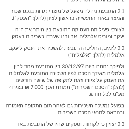
2. העובדות הדרושות לעניין
2.1 התובעת ניהלה מפעל של מוצרי נגרות בנכס שכור
והמצוי באזור התעשייה בראשון לציון (להלן: "העסק").
לצורכי פעילותה העסיקה התובעת בין היתר את ה"ה
יעקב ומוריס אלמליח, אב ובנו שעבדו כשכירים בעסק.
2.2 לימים, החליטה התובעת להשכיר את העסק ליעקב
אלמליח (להלן: "אלמליח")
ולפיכך נחתם ביום 30/12/97 בין התובעת מחד לבין
אלמליח מאידך הסכם לפיו השכירה התובעת לאלמליח
את העסק על ציודו וזאת לתקופה של שישה חודשים
(להלן: "הסכם השכירות") תמורת הסך 7,000 ₪ בצירוף
מע"מ לכל חודש.
בפועל נמשכה השכירות גם לאחר תום התקופה האמורה
ובהתאם לתנאי הסכם השכירות.
2.3 יצויין כי לקוחות וספקים שהיו של התובעת באו