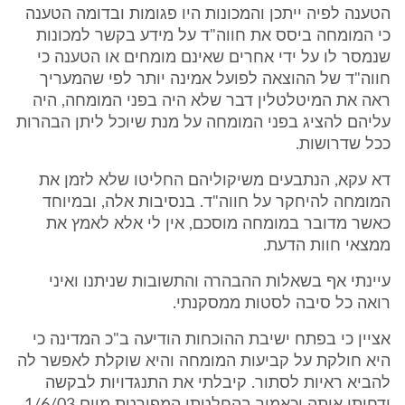
הטענה לפיה ייתכן והמכונות היו פגומות ובדומה הטענה
כי המומחה ביסס את חווה"ד על מידע בקשר למכונות
שנמסר לו על ידי אחרים שאינם מומחים או הטענה כי
חווה"ד של ההוצאה לפועל אמינה יותר לפי שהמעריך
ראה את המיטלטלין דבר שלא היה בפני המומחה, היה
עליהם להציג בפני המומחה על מנת שיוכל ליתן הבהרות
ככל שדרושות.
דא עקא, הנתבעים משיקוליהם החליטו שלא לזמן את
המומחה להיחקר על חווה"ד. בנסיבות אלה, ובמיוחד
כאשר מדובר במומחה מוסכם, אין לי אלא לאמץ את
ממצאי חוות הדעת.
עיינתי אף בשאלות ההבהרה והתשובות שניתנו ואיני
רואה כל סיבה לסטות ממסקנתי.
אציין כי בפתח ישיבת ההוכחות הודיעה ב"כ המדינה כי
היא חולקת על קביעות המומחה והיא שוקלת לאפשר לה
להביא ראיות לסתור. קיבלתי את התנגדויות לבקשה