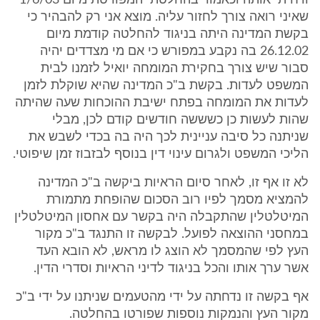
ודחיתי אותה וכאמור בהחלטתי המפורטת מיום 1/6/03
שאיני רואה צורך לחזור עליה. מוצא אני רק להבהיר כי
בקשת המדינה היתה בניגוד להחלטה קודמת מיום
26.12.02 בה נקבע במפורש כי אם מי מצדדים יהיה
סבור שיש צורך בחקירת המומחה יואיל לזמנו לבית
המשפט לעדות. בקשת ב"כ המדינה שהיא שוקלת לזמן
לעדות את המומחה בפתח ישיבת ההוכחות שעה שהיתה
שהות לעשות כן כשששה חודשים קודם לכן, מבלי
שניתנה כל סיבה עניינית לכך היה בה בכדי לשבש את
הליכי המשפט ולגרום עינוי דין בנוסף לבזבוז זמן שיפוטי.
לא זו אף זו, לאחר סיום הראיות ביקשה ב"כ המדינה
להמציא מסמך לפיו רוב הסכום שהופחת מתמורת
המיטלטלין שהתקבלה היה בקשר עם אחסון המיטלטלין
במחסני ההוצאה לפועל. לבקשה זו התנגד ב"כ מקור
העץ לפי שהמסמך לא הוצג לו מראש, לא הובא העד
אשר ערך אותו והכל בניגוד לדיני הראיות וסדרי הדין.
אף בקשה זו נדחתה על ידי מהטעמים שניתנו על ידי ב"כ
מקור העץ והנמקות נוספות שפורטו בהחלטה.