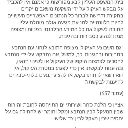
בית-המשפט העליון קבע מפורשות כי אמנם אין להכביד
על מבקש העיקול על ידי השקעת משאבים יקרים
בחקירה ודרישה לברור כל הנתונים האפשריים העשויים
להיות רלוונטיים למניעת פגיעה אולם מוטלת עליו
החובה לשקול את כל המידע הרלבנטי בפניות ומצופה
ממנו לנהוג בסבירות ובהגינות.
"גם משבוצע העיקול, מצופה התובע לנהוג עם הנתבע
בסבירות ובהגינות. כך, למשל, אם נתבקש על-ידי הנתבע
להסכים לצמצום היקפו של העיקול או לשינוי תנאיו,
ובהיענות לבקשתו אין כדי לפגוע במטרת העיקול, אין
הוא רשאי לדחותו בקש, או להציג תנאים בלתי-סבירים
להיענות לבקשתו".
(עמוד 657)
אציין כי הלכת סחר ושירותי ים התייחסה לחובת זהירות
שבין המעקל לבין הנתבע ומקל וחומר יש להחילה גם על
יחסים שבין מעקל לבין צד שלישי.