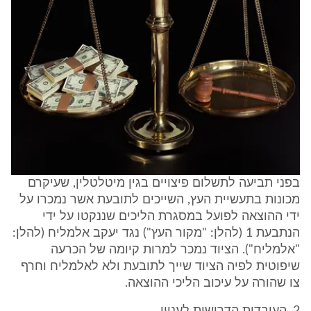
בפני תביעה לתשלום פיצויים בגין מיטלטלין, שעיקרם
מכונות בתעשיית העץ, השייכים לתובעת אשר נמכרו על
ידי ההוצאה לפועל במסגרת הליכים שננקטו על ידי
הנתבעת 1 (להלן: "מקור העץ") נגד יעקב אלמליח (להלן:
"אלמליח"). הציוד נמכר למרות קיומה של הכרעה
שיפוטית לפיה הציוד שייך לתובעת ולא לאלמליח וחרף
צו שהורה על עיכוב הליכי ההוצאה.