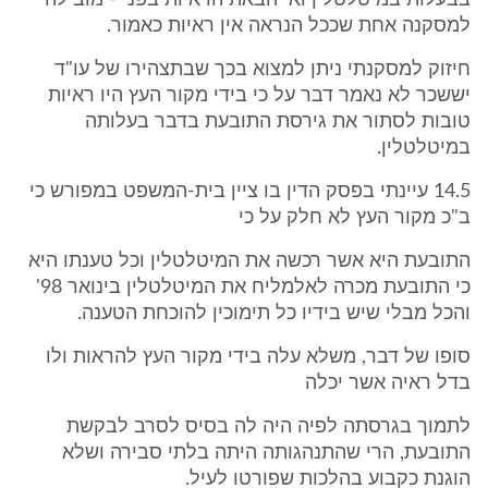
בבעלות במיטלטלין ואי הבאת הראיות בפני - מובילה
למסקנה אחת שככל הנראה אין ראיות כאמור.
חיזוק למסקנתי ניתן למצוא בכך שבתצהירו של עו"ד
יששכר לא נאמר דבר על כי בידי מקור העץ היו ראיות
טובות לסתור את גירסת התובעת בדבר בעלותה
במיטלטלין.
14.5 עיינתי בפסק הדין בו ציין בית-המשפט במפורש כי
ב"כ מקור העץ לא חלק על כי
התובעת היא אשר רכשה את המיטלטלין וכל טענתו היא
כי התובעת מכרה לאלמליח את המיטלטלין בינואר 98'
והכל מבלי שיש בידיו כל תימוכין להוכחת הטענה.
סופו של דבר, משלא עלה בידי מקור העץ להראות ולו
בדל ראיה אשר יכלה
לתמוך בגרסתה לפיה היה לה בסיס לסרב לבקשת
התובעת, הרי שהתנהגותה היתה בלתי סבירה ושלא
הוגנת כקבוע בהלכות שפורטו לעיל.