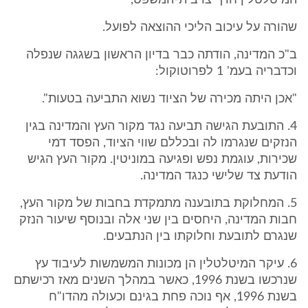
המיטלטלין חרף צו בית-המשפט,
שהורה על עיכוב הליכי ההוצאה לפועל.
ב"כ המדינה, הודתה כבר בדיון הראשון בשגגה שנפלה
וכדבריה בעמ' 1 לפרוטוקול:
"אכן היתה מכירה של הציוד נשוא התביעה בטעות".
4. התובעת הגישה תביעה נגד מקור העץ והמדינה בגין
הנזקים שנגרמו לה ובכללם שווי הציוד, הפסד דמי
שכירות, עוגמת נפש ופגיעה במוניטין. מקור העץ הגיש
הודעת צד שלישי כנגד המדינה.
5. המחלוקת בתובענה מתמקדת בחבות של מקור העץ,
חבות המדינה, היחסים בין שני אלה ובנוסף שיעור הנזק
שנגרם לתובעת וחלוקתו בין הנתבעים.
6. עיקר המיטלטלין הן מכונות המשמשות לעיבוד עץ
שנרכשו בשנת 1996, כאשר במהלך השנים מאז רכישתם
בשנת 1996, אף נוכה פחת בגינם וכעולה מהדו"ח