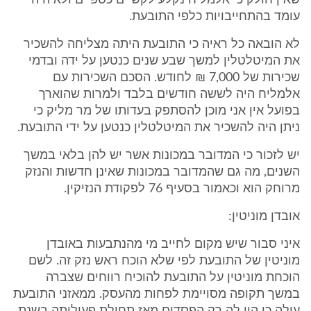
שאין חולק כי אלמליח נקלע לקשיים כספיים ולא היה
עומד בהתחייבויות כלפי התובעת.
לא הובאה כל ראיה כי התובעת היתה מצליחה להשכיר
את המיטלטלין למשך שבע שנים כנטען על ידה ובדמי
שכירות של 7,000 ₪ לחודש. הסכם השכירות עם
אלמליח היה לששה חודשים בלבד ולמרות שהוארך
בפועל אין אני מוכן להסתפק בעדותו של מר מליק כי
ניתן היה להשכיר את המיטלטלין כנטען על ידי התובעת.
יש לזכור כי המדובר במכונות אשר יש להן בלאי במשך
השנים, מה גם שהמדובר במכונות שאינן חדשות והנזק
מרוחק הוא וכאמור בסעיף 76 לפקודת הנזיקין.
אובדן מוניטין:
איני סבור שיש מקום לחייב מי מהנתבעות באובדן
מוניטין של התובעת לפי שלא הוכח ראש נזק זה. לשם
הוכחת מוניטין על התובעת להוכיח רווחים שצברה
במשך תקופה מסויימת לפחות מהעסק. ממאזני התובעת