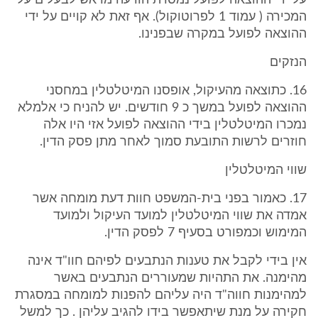
על ידי ההוצאה לפועל נמסרת הודעה מראש לבעלים על
המכירה ( עמוד 1 לפרוטוקול). אף זאת לא קויים על ידי
ההוצאה לפועל במקרה שבפנינו.
הנזקים
16. כתוצאה מהעיקול, אופסנו המיטלטלין במחסני
ההוצאה לפועל במשך כ 9 חודשים. יש להניח כי אלמלא
נמכרו המיטלטלין בידי ההוצאה לפועל אזי היו אלה
חוזרים לרשות התובעת סמוך לאחר מתן פסק הדין.
שווי המיטלטלין
17. כאמור בפני בית-המשפט חוות דעת מומחה אשר
אמדה את שווי המיטלטלין למועד העיקול ולמועד
המימוש וכמפורט בסעיף 7 לפסק הדין.
אין בידי לקבל את טענות הנתבעים לפיהם חוו"ד אינה
מהימנה. את התהיות שמעוררים הנתבעים באשר
למהימנות חווה"ד היה עליהם להפנות למומחה במסגרת
חקירה על מנת שיתאפשר בידו להגיב עליהן . כך למשל