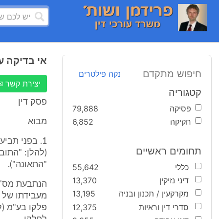
אי בדיקה ע
חיפוש מתקדם
נקה פילטרים
יצירת קשר ✉
קטגוריה
פסק דין
פסיקה
79,888
חקיקה
6,852
מבוא
1. בפני תביע
תחומים ראשיים
"התאונה").
כללי
55,642
דיני נזיקין
13,370
מקרקעין / תכנון ובניה
13,195
סדרי דין וראיות
12,375