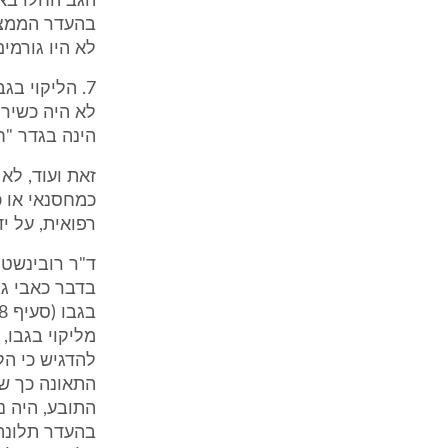
בהעדר הממצא
לא היו גורמים לכא
7. הליקוי ב
לא היה כשיר
הינה בגדר "
זאת ועוד, לא
כמחסנאי או כ
רפואית, על י
ד"ר רובינשטי
בדבר כאבי גב
מליקוי בגבו,
להדגיש כי הל
התאונה כך שב
התובע, היה נ
בהעדר תלונה 