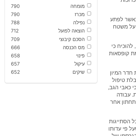
כרוכות
מומחה
790
מכרז
790
הספקתי להעביר 6-5 קופסאות כאשר לפתע
נפילה
788
 על משטח
הוצאה לפועל
712
הסכם קיבוצי
709
 להוכיח כי
מס הכנסה
666
מת קופסאות
פינוי
658
עיקול
657
שיקים
652
 חדר המיון
בלת טיפול
י כאבי הגב,
. עבודה
 תחתון אחר
לתצהיר), ללא כל הסתייגות
ל פי עדותו