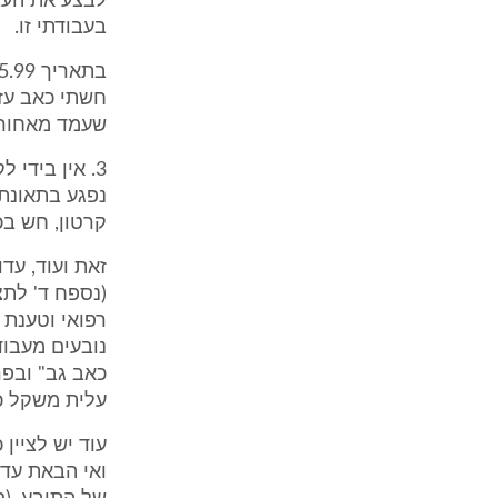
לבצע את העבו
בעבודתי זו.
חשתי כאב עז 
שעמד מאחורי", (סעי
3. אין בידי
נפגע בתאונת 
קרטון, חש בכ
זאת ועוד, עד
(נספח ד' לתצ
רפואי וטענת ב
נובעים מעבוד
כאב גב" ובפר
עלית משקל כ
ואי הבאת עדי