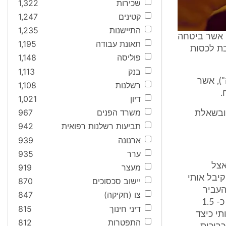
שכירות
1,322
קטינים
1,247
התיישנות
1,235
, אשר ביטחה
תאונת עבודה
1,195
בת לכסות
פוליסה
1,148
בנק
1,113
), אשר
רשלנות
1,108
.
דיון
1,021
משרד הפנים
967
ובשאלת
תביעות רשלנות רפואית
942
ארנונה
939
ערר
935
תי אצל
מעצר
919
חסן אצל הנתבעת 2, מר זוהר, קיבל אותי
יישוב סכסוכים
870
העביר
צו (חקיקה)
847
קופסאות קרטון עם גלילי נייר ממשטח שעמד על הרצפה למדף בגובה של כ- 1.5
דיני חינוך
815
א הדריך אותי כיצד
התפטרות
812