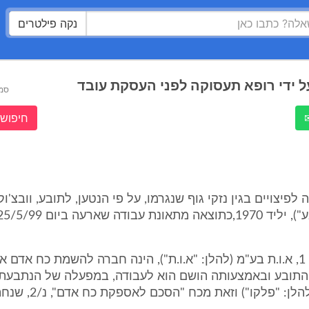
נקה פילטרים
ל ידי רופא תעסוקה לפני העסקת עובד
סמ
חיפוש 
ה לפיצויים בגין נזקי גוף שנגרמו, על פי הנטען, לתובע, וובצ'וק
הנתבעת מס' 1, א.ו.ת בע"מ (להלן: "א.ו.ת"), הינה חברה להשמת כח אדם
פלקו בע"מ (להלן: "פלקו") 