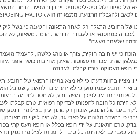
הגב החלו באופן חד, ביום 25.5.99, בעוד שקודם לכן לא היו כל תלונו
 של ספונדילוליסיס-ליסטסיס, ייתכן והשפעת הרמת המשא 
ב ולהגבלת התנועה. ממצא זה הוא PREDISPOSING FACTOR"
גבו של התובע, התגלה רק לאחר התאונה והטענה כי בשל ליקוי 
 לעבודה כמחסנאי או לעבודה הדורשת הרמת משאות, לא הוכ
חכמה שלאחר מעשה".
 הוכח כי יש חובה חוקית, צורך או נוהג כלשהו, להעמיד מועמד
מלגזן שהינן עבודות פשוטות שאינן מחייבות כושר גופני מיוח
די רופא תעסוקה, טרם קבלתו לעבודה.
ין, מציין בחוות דעתו כי לא מצא בתיקו הרפואי של התובע, תל
 ואף התובע עצמו טוען כי לא ידע, עובר לתאונה, שסובל הוא,
בגבו (סעיף 8 לסיכומי התובע). לפיכך, משהתובע, לא מסר למי מהנתבעו
 לא היתה כל חובה להפנותו לבדיקה רפואית, טרם קבלתו לעבו
יקוי בגבו של התובע, אובחן רק מתוך עיון בצילומי הרנטגן ש
רי כי בהעדר תלונות על כאבי גב, לא היה ליקוי זה מאובחן, 
בדק, טרם התאונה, על ידי רופא בכלל או רופא תעסוקתי בפרט
על כאבי גב, לא היתה כל סיבה להפנותו לצילומי רנטגן ונרא