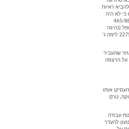
א, בגרסתו של
להביא ראיות
כי לא היה
עדויות או ראיות כדי לסייע לו בהוכחת טענותיו, ראה לעניין זה: ע"א 465/88
חר בע"מ נ' מתיתיהו ואח', פ"ד מה (4) 651, ע"א 55/89 קופל (נהיגה
עצמית) בע"מ נ' טלקאר חברה בע"מ, פ"ד מד (4) 595, 603-602 וע"א 2275/90 לימה נ'
אחר שהעביר
ק"ג, ממשטח שעמד על הרצפה
העסיקו אותו
קה, טרם
טת עבודה
טעון להעדר