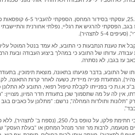
דה, לא הסביר לי על העבודה ולא הזהיר אותי מפני סכנות ה
בתאריך 25.5.99, עסקתי בסידור המחסן. 
בגב, הפסקתי להרגיש את רגליי, נפלתי אחורנית והתיישבתי
פים 5-4 לתצהיר).
 לקבל את טענת הנתבעות כי התובע, לא עמד בנטל המוטל עליו,
עבודה. עדותו של התובע כי במהלך ביצוע העבודה ובעת הר
אב עז בגבו, לא נסתרה.
ותו של התובע, בדבר פגיעתו בתאונה, מוצאת תימוכין, בתעודת
היר), המתעדת פנייה מיידית, כשעה לאחר קרות התאונה, לק
"כ א.ו.ת כי בפנייתו לקבלת טיפול רפואי, התובע לא התלונן כ
תו, אין לה על מה שתסמוך שכן בתעודת חדר המיון, מצויין: "ת
ק "תלונות ותולדות המחלה", נרשם: "מתלונן על כאבים בגב
בד".
עוד יש לציין כי חתימת פלקו, על טופס בל/ 250, (נספח ב' 
ם מטעמה, לרבות מר זוהר מנהל המחסן או "בעלת העסק" שע