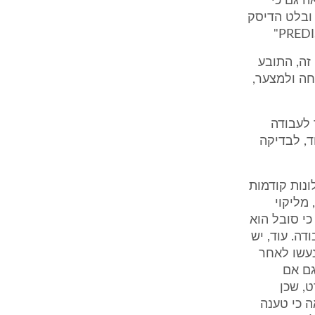
ת. נראה גם כי
ובלט הדיסק
זה, התובע
חה ולמצער,
 לעבודה
ד, לבדיקה
ונות קודמות
 מליקוי
ת כי סובל הוא
דה. עוד, יש
נעשו לאחר
גם אם
, שכן
ה כי טענה