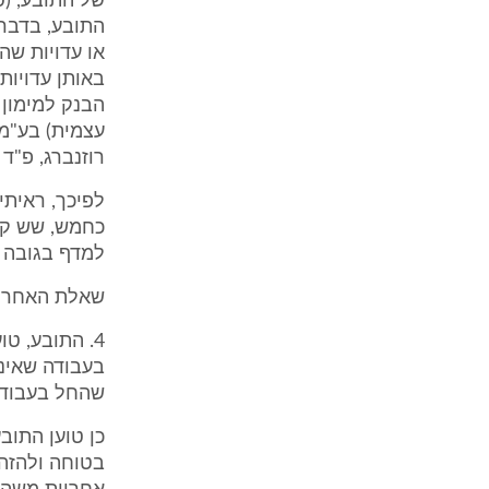
התובע, בדבר 
או עדויות שה
רוזנברג, פ"ד מז (2) 605, 4
לפיכך, ראיתי
למדף בגובה של כ-
שאלת האחרי
4. התובע, ט
בעבודה שאינה
שהחל בעבודת
כן טוען התוב
בטוחה ולהזהי