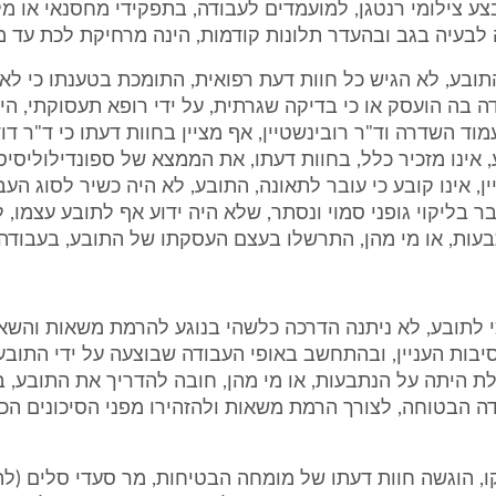
צע צילומי רנטגן, למועמדים לעבודה, בתפקידי מחסנאי או מל
 לבעיה בגב ובהעדר תלונות קודמות, הינה מרחיקת לכת עד מ
 התובע, לא הגיש כל חוות דעת רפואית, התומכת בטענתו כי לא
ה בה הועסק או כי בדיקה שגרתית, על ידי רופא תעסוקתי, ה
מוד השדרה וד"ר רובינשטיין, אף מציין בחוות דעתו כי ד"ר דו
אינו מזכיר כלל, בחוות דעתו, את הממצא של ספונדילוליסיס
ין, אינו קובע כי עובר לתאונה, התובע, לא היה כשיר לסוג הע
ר בליקוי גופני סמוי ונסתר, שלא היה ידוע אף לתובע עצמו, ל
עות, או מי מהן, התרשלו בעצם העסקתו של התובע, בעבודה
 כי לתובע, לא ניתנה הדרכה כלשהי בנוגע להרמת משאות וה
יבות העניין, ובהתחשב באופי העבודה שבוצעה על ידי התובע
ת היתה על הנתבעות, או מי מהן, חובה להדריך את התובע, 
 הבטוחה, לצורך הרמת משאות ולהזהירו מפני הסיכונים הכר
ו, הוגשה חוות דעתו של מומחה הבטיחות, מר סעדי סלים (להל