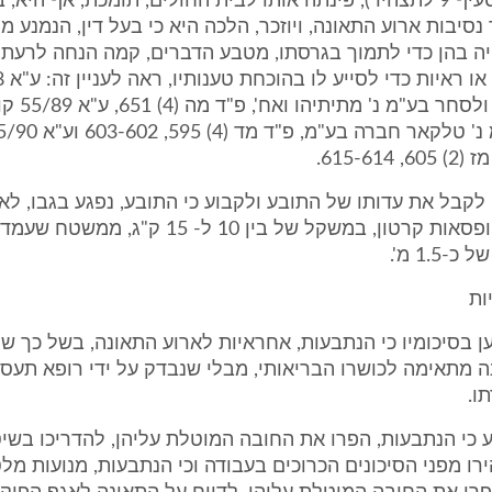
של התובע, (סעיף 9 לתצהיר), פינתה אותו לבית החולים, תומכת, אף הי
נסיבות ארוע התאונה, ויוזכר, הלכה היא כי בעל דין, הנמנע מ
יה בהן כדי לתמוך בגרסתו, מטבע הדברים, קמה הנחה לרעתו 
באותן 
הבנק למימון ולס
615-61.
 לקבל את עדותו של התובע ולקבוע כי התובע, נפגע בגבו, ל
כחמש, שש קופסאות קרטון, במשקל של בין 10 ל- 15 
1.5 מ'.
ות
וען בסיכומיו כי הנתבעות, אחראיות לארוע התאונה, בשל כך ש
 מתאימה לכושרו הבריאותי, מבלי שנבדק על ידי רופא תעסו
ו.
ע כי הנתבעות, הפרו את החובה המוטלת עליהן, להדריכו בשי
רו מפני הסיכונים הכרוכים בעבודה וכי הנתבעות, מנועות מל