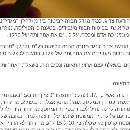
ודעת צד ג', כנגד מגדל חברה לביטוח בע"מ (להלן: "מגדל")
ל א.ו.ת, בביטוח חבות מעבידים, בטענה כי הפוליסה, מורח
זמיני כח אדם ומכסה, על כן, גם את אחריותה של פלקו .
הודעת צד ד' כנגד מנורה חברה לביטוח בע"מ, (להלן: "מנורה"
ח חבות מעבידים את אחריותה של פלקו, בטענה לכפל ביטוח
ים, בשאלת עצם ארוע התאונה ונסיבותיה, בשאלת האחריות 
התאונה
2. בתצהיר עדותו הראשית, ת/1, (להלן: "התצהיר"), ציין התובע: "בעבוד
הנתבעת 2 שימשתי כסדרן וכמלגזן. מנהל מ
 הורה לי להתחיל לעבוד בסידור המחסן. מר זוהר הורה לי ל
מטרים. כל קופסת קרטון כזו שקלה בין 10 ל-15 ק"ג. מר זוהר ל