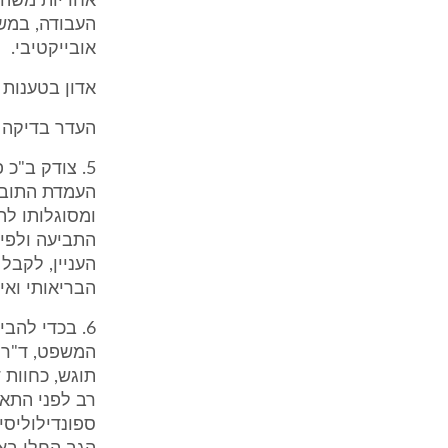
אחריות משהפ
העבודה, במשר
אובייקטיבי.
אדון בטענות 
העדר בדיקה 
5. צודק ב"כ
העמדת התובע
ומסוגלותו ל
התביעה ולפיכ
העניין, לקב
הבריאותי ואי
6. בכדי להב
המשפט, ד"ר ר
תוגש, כחוות ד
רב לפני התאו
ספונדילוליסיס