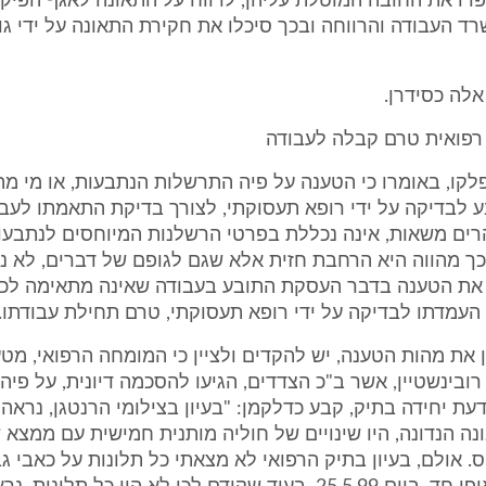
רו את החובה המוטלת עליהן, לדווח על התאונה לאגף הפיקו
ד העבודה והרווחה ובכך סיכלו את חקירת התאונה על ידי גו
אלה כסידרן.
רפואית טרם קבלה לעבודה
 פלקו, באומרו כי הטענה על פיה התרשלות הנתבעות, או מי מהן
 לבדיקה על ידי רופא תעסוקתי, לצורך בדיקת התאמתו לעב
הרים משאות, אינה נכללת בפרטי הרשלנות המיוחסים לנתבע
ך מהווה היא הרחבת חזית אלא שגם לגופם של דברים, לא ני
ל את הטענה בדבר העסקת התובע בעבודה שאינה מתאימה לכו
 העמדתו לבדיקה על ידי רופא תעסוקתי, טרם תחילת עבודתו.
ין את מהות הטענה, יש להקדים ולציין כי המומחה הרפואי, מט
ובינשטיין, אשר ב"כ הצדדים, הגיעו להסכמה דיונית, על פיה 
עת יחידה בתיק, קבע כדלקמן: "בעיון בצילומי הרנטגן, נראה כ
נה הנדונה, היו שינויים של חוליה מותנית חמישית עם ממצא 
. אולם, בעיון בתיק הרפואי לא מצאתי כל תלונות על כאבי גב.