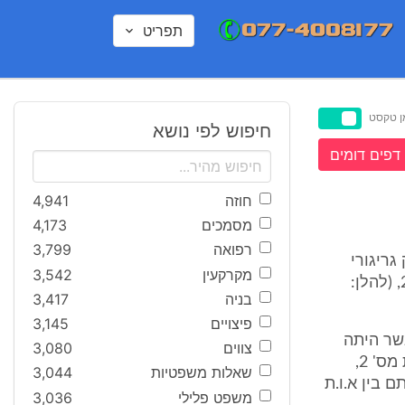
תפריט
ן טקסט
חיפוש לפי נושא
דפים דומים
חוזה
4,941
מסמכים
4,173
רפואה
3,799
 גריגורי
מקרקעין
3,542
(להלן: "התובע"), יליד 1970,כתוצאה מתאונת עבודה שארעה ביום 25/5/99, (להלן:
בניה
3,417
פיצויים
3,145
 אשר היתה
צווים
3,080
מעבידתו של התובע ובאמצעותה הושם הוא לעבודה, במפעלה של הנתבעת מס' 2,
שאלות משפטיות
3,044
וזאת מכח "הסכם לאספקת כח אדם", נ/2, שנחתם בין א.ו.ת
משפט פלילי
3,036