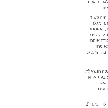
גזן, בהעדר
אוד.
 היה כשיר
יתה מגלה
ד, המומחה
-ליסטזיס.
בודה אותה
א ניתן
 בה הועסק.
שאלה הנשאלת
 בעת ארוע
באשר
וכים
ן: "סעדי"),