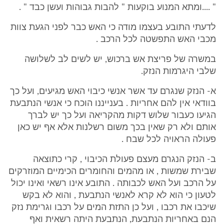
" ....ומתא המנוע בוקעות " להבות גבוהות ועשן כבד " .
לדעתי התובע בעצמו מודה כי האש כבר לפני הגעת צוות
מכבי האש התפשטה לכל הרכב .
במשרה של פריצת אש ברכוש, יש לשים לב לשלושה
שלבי היגרמות הנזק.
א- הנזק שנגרם עד אשר אנשי כיבוי האש מגיעים, ועל כך
בוודאי אין להם אחריות . בענייננו הוכח כי אנשי הנתבעת
הגיעו כעבור שלוש דקות מהקריאה ועל כך יש לברך
אותם ולא רק שאין בכך משום רשלנות אלא אף יש כאן
פעולה הראויה לכל שבח .
ב- הנזק הנגרם מעצם פעולת הכיבוי , קרי כתוצאה
שבירת שמשות , או מהמים והחומרים הכימיים המוזרקים
על הרכב ועל האש לכבותה . התובע אינו רשאי ואינו יכול
לטעון כי הוא לא קרא לאנשי הנתבעת , והוא לא בקש
שיכבו את רכבו , ועל כן התזת המים על רכבו וגרימת נזק
הנם באחריות הנתבעת, הנתבעת היתה רשאית ואף