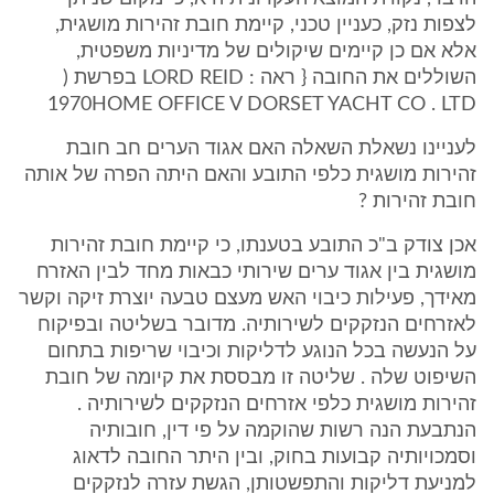
לצפות נזק, כעניין טכני, קיימת חובת זהירות מושגית,
אלא אם כן קיימים שיקולים של מדיניות משפטית,
השוללים את החובה { ראה : LORD REID בפרשת (
1970HOME OFFICE V DORSET YACHT CO . LTD
לעניינו נשאלת השאלה האם אגוד הערים חב חובת
זהירות מושגית כלפי התובע והאם היתה הפרה של אותה
חובת זהירות ?
אכן צודק ב"כ התובע בטענתו, כי קיימת חובת זהירות
מושגית בין אגוד ערים שירותי כבאות מחד לבין האזרח
מאידך, פעילות כיבוי האש מעצם טבעה יוצרת זיקה וקשר
לאזרחים הנזקקים לשירותיה. מדובר בשליטה ובפיקוח
על הנעשה בכל הנוגע לדליקות וכיבוי שריפות בתחום
השיפוט שלה . שליטה זו מבססת את קיומה של חובת
זהירות מושגית כלפי אזרחים הנזקקים לשירותיה .
הנתבעת הנה רשות שהוקמה על פי דין, חובותיה
וסמכויותיה קבועות בחוק, ובין היתר החובה לדאוג
למניעת דליקות והתפשטותן, הגשת עזרה לנזקקים