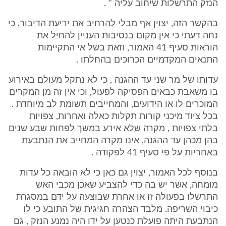
הנזק התרשלות שיחוב עליה " .
בהקשר הזה, יצוין אף מבלי להרחיב את יריעת הדיבור, כי
נחה דעתי כי אין מקום בנסיבות העניין להחיל את
הוראות סעיף 41 האמור, וזאת בשל אי התקיימות
התנאים המקדמיים הכרוכים בהחלתו .
עדותו של מר שני עד ההגנה , כי לא נתקל מעולם באירוע
בו משאבת כבאים הפסיקה לפעול, וכי אין זה מן המקרים
המוכרים לו או הידועים, והמחייבים תשומת לב מיוחדת .
בכל ציוד מיכני קורות תקלות כאלה ואחרות, צפויות
בלתי צפויות , מקרה שלא אירע במשך לפחות שבע שנים
בהן מכהן עד ההגנה, אינו מקרה המחייב את הנתבעת
באחריות על פי סעיף 41 לפקודה .
בנוסף לכל האמור, יצוין גם כאן כי לא הובאה כל עדות
מומחה, אשר יש בה כדי להצביע שאכן מכבי האש
התרשלו בפעולה זו או אחרת שבוצעה על ידם במסגרת
כיבוי השריפה. מלבד הצהרה חגיגית של התובע כי לו
הנתבעת היתה פועלת כנטען על ידו היה נמנע הנזק , גם