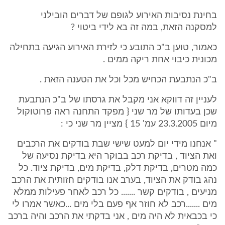
בחינת נסיבות האירוע לגופם של דברים הובילני
למסקנה הזאת, במה זה בא לידי ביטוי ?
כאמור, טוען ב"כ התובע כי לזירת האירוע הגיעה בתחילה
מכונית כיבוי אחת ריקה ממים .
ב"כ הנתבעת הכחיש מכל וכל את הטענה הזאת .
לעניין זה דווקא אני מקבל את גרסתו של ב"כ הנתבעת
שכן בעדותו של מר שני { מפקד התחנה ראה פרוטוקול
מיום 23.3.2005 עמ' 15 } מציין מר שני כי :
" אנחנו מידי יום למעט שישי שבת בודקים את הרכבים
ואת הציוד , בדיקת רכב בבוקר היא בדיקת נסיעה של
כמה מטרים, בדיקת דלק, בדיקת מים, בדיקת ציוד. כל
נהג בודק את הציוד, בערב אנו בודקים חזותית את הרכב
מניעים , בודקים קשר ....... כל רכב לאחר פעילות ממלא
מים .......רכב לא חוזר אף פעם בלי מים ...כאשר אמרו לי
כי בכבאית לא היה מים , אני בדקתי את הרכב והיה ברכב