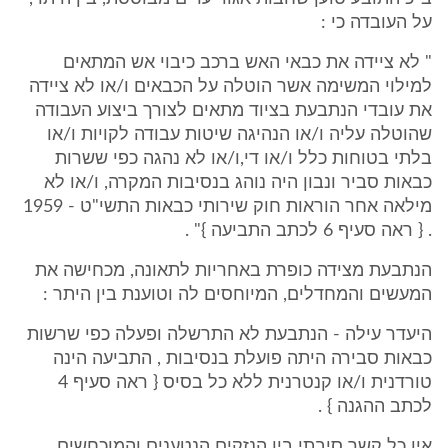
על העובדה כי :
" לא ציידה את כבאי האש ברכב כיבוי אש המתאים
למילוי המשימה אשר הוטלה על הכבאים ו/או לא ציידה
את עובדי הנתבעת בציוד מתאים לצורך ביצוע העבודה
שהוטלה עליה ו/או הנהיגה שיטות עבודה לקויות ו/או
בלתי בטוחות כלל ו/או די,ו/או לא נהגה כפי ששרות
כבאות סביר ונבון היה נוהג בנסיבות המקרה, ו/או לא
מילאה אחר הוראות חוק שירותי כבאות התשי"ט - 1959
. { ראה סעיף 6 לכתב התביעה }" .
הנתבעת מצידה כופרת באחריות לתאונה, מכחישה את
המעשים והמחדלים, המיוחסים לה וטוענת בין היתר :
היעדר עילה - הנתבעת לא התרשלה ופעלה כפי שרשות
כבאות סבירה היתה פועלת בנסיבות , התביעה הינה
טורדנית ו/או קנטרנית ללא כל בסיס { ראה סעיף 4
לכתב ההגנה } .
אין כל קשר סיבתי בין הנזקים הנטענים והמוכחשים