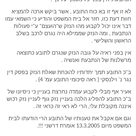
לא זו אף זו בא כוח התובע , אשר ביקש ארכה להמציא
חוות דעת כזו, חזר אל בית המשפט והודיע כי השמאי עמו
דבר אינו יכול לקבוע מהו הנזק ש"הועצם" ע"י פעולות
הנתבעת , ומה הנזק שממילא היה נגרם לרכב בשלב
הראשון והשלישי .
אין בפני ראיה על גובה הנזק שנגרם לתובע כתוצאה
מרשלנות של הנתבעת ואנשיה .
ב"כ התובע תמך יתדותיו להוכחת שאלת הנזק בפסק דין
נגר נ' וילנסקי { ראה סיכומי התובע עמ' 4} .
אעיר אף מבלי לקבוע עמדה נחרצת בעניין כי ניסיונו של
ב"כ התובע להפליג הלכה בעניין נזק גוף לעניין נזק רכוש
איננה מקובלת עלי, הרי לא ראי זה כראי זה .
וגם אם אקבל את טענותיו של התובע הרי הודעתו לבית
המשפט מיום 13.3.2005 אומרת דרשני !!!.