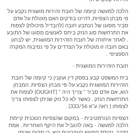
הלכה למעשה קיומה של חובת זהירות מושגית נקבע על
פי מבחן הצפיות, דהיינו בודקים האם מוטלת על אדם
סביר מסוגו של הנתבע חובה {להבדיל מיכולת} לצפות
את התרחשות סוג הנזק ביחס לאנשים מסוגו של התובע
. לאחר איתורה של חובת הזהירות המושגית, יש לבחון
באם חובה זו מוטלת על הצדדים על פי נסיבות המקרה
הספציפי .
חובת הזהירות המושגית -
בית המשפט קבע בפסק דין ועקנין כי קיומה של חובת
הזהירות המושגית נקבע על-פי מבחן הצפיות. המבחן
הוא, אם אדם סביר " צריך היה " {OUGHT} לצפות את
התרחשות הנזק . כאשר לא כל נזק שניתן לצפותו צריך
לצפותו { ראה ע"א 333/56} .
הצפיות הנורמטיבית - במקום שהצפיות הטכנית קיימת
הלכה למעשה - באה להגביל את היקף האחריות . אמת
הדבר, נקודת המוצא העקרונית היא, כי מקום שניתן