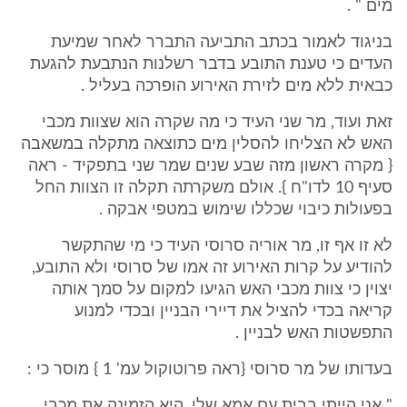
מים " .
בניגוד לאמור בכתב התביעה התברר לאחר שמיעת
העדים כי טענת התובע בדבר רשלנות הנתבעת להגעת
כבאית ללא מים לזירת האירוע הופרכה בעליל .
זאת ועוד, מר שני העיד כי מה שקרה הוא שצוות מכבי
האש לא הצליחו להסלין מים כתוצאה מתקלה במשאבה
{ מקרה ראשון מזה שבע שנים שמר שני בתפקיד - ראה
סעיף 10 לדו"ח }. אולם משקרתה תקלה זו הצוות החל
בפעולות כיבוי שכללו שימוש במטפי אבקה .
לא זו אף זו, מר אוריה סרוסי העיד כי מי שהתקשר
להודיע על קרות האירוע זה אמו של סרוסי ולא התובע,
יצוין כי צוות מכבי האש הגיעו למקום על סמך אותה
קריאה בכדי להציל את דיירי הבניין ובכדי למנוע
התפשטות האש לבניין .
בעדותו של מר סרוסי {ראה פרוטוקול עמ' 1 } מוסר כי :
" אני הייתי בבית עם אמא שלי, היא הזמינה את מכבי