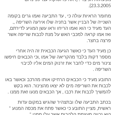
23.3.2005}.
מחומר הראיות עולה כי , עד התביעה ואמו גרים בקומה
השנייה של הבניין אשר בחניה שלו אירעה השריפה ,.
העד מעיד כי הוא ואמו הריחו וראו עשן המגיע לדירתם,
ואז אמו קראה למכבי האש על מנת לכבות שריפה אשר
פרצה בחצר.
כן מעיד העד כי כאשר הגיעה הכבאית זה היה אחרי
מספר דקות בלבד מהקריאה של אמו ,וכי הכבאים חיפשו
צינור מים כדי לחבר את זרנוק המים אליו לכיבוי
השריפה .
התובע מעיד כי הכבאים הרחיקו אותו מהרכב וכאשר באו
לכבות את השריפה מים לא יצאו מהצינור. הוא בקש
להמשיך לכבות את רכבו , אך הכבאים מנעו זאת ממנו .
בכתב התביעה שלו ובתצהיר שהגיש במקום עדות
ראשית, מציין התובע כי כאשר פתח את מכסה המנוע "
הוא נכווה מעצמת הלהבות אשר עלו ממנו " .