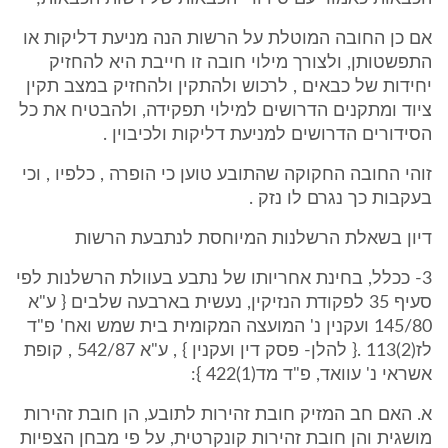
אם כן החובה המוטלת על הרשות הנה מניעת דליקות או
התפשטותן, ולצורך מילוי חובה זו חייבת היא להחזיק
יחידות של כבאים , לרכוש ולהתקין ולהחזיק במצב תקין
ציוד ומתקנים הדרושים למילוי תפקידה, ולהבטיח את כל
הסידורים הדרושים למניעת דליקות ולכיבוין .
זוהי החובה החקוקה שהתובע טוען כי הופרה , כלפיו , וכי
בעקבות כך נגרם לו נזק .
דיון בשאלת הרשלנות המיוחסת לנתבעת הרשות
3- ככלל, בחינת אחריותו של נתבע בעוולת הרשלנות לפי
סעיף 35 לפקודת הנזיקין, נעשית בארבעה שלבים { ע"א
145/80 ועקנין נ' המועצה המקומית בית שמש ואח' פ"ד
לז(2)113 .{ להלן- פסק דין ועקנין } , ע"א 542/87 , קופת
אשראי נ' עוואד, פ"ד מד(1)422 }:
א. האם חב המזיק חובת זהירות לתובע, הן חובת זהירות
מושגית והן חובת זהירות קונקרטית, על פי מבחן הצפיות