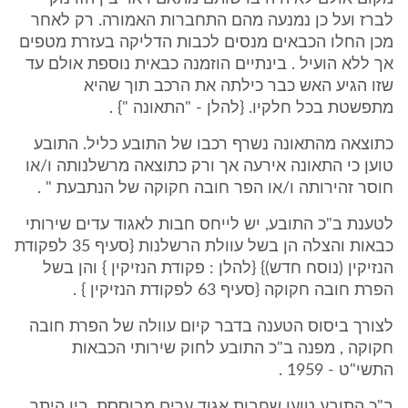
לברז ועל כן נמנעה מהם התחברות האמורה. רק לאחר
מכן החלו הכבאים מנסים לכבות הדליקה בעזרת מטפים
אך ללא הועיל . בינתיים הוזמנה כבאית נוספת אולם עד
שזו הגיע האש כבר כילתה את הרכב תוך שהיא
מתפשטת בכל חלקיו. {להלן - "התאונה "} .
כתוצאה מהתאונה נשרף רכבו של התובע כליל. התובע
טוען כי התאונה אירעה אך ורק כתוצאה מרשלנותה ו/או
חוסר זהירותה ו/או הפר חובה חקוקה של הנתבעת " .
לטענת ב"כ התובע, יש לייחס חבות לאגוד עדים שירותי
כבאות והצלה הן בשל עוולת הרשלנות {סעיף 35 לפקודת
הנזיקין (נוסח חדש)} {להלן : פקודת הנזיקין } והן בשל
הפרת חובה חקוקה {סעיף 63 לפקודת הנזיקין } .
לצורך ביסוס הטענה בדבר קיום עוולה של הפרת חובה
חקוקה , מפנה ב"כ התובע לחוק שירותי הכבאות
התשי"ט - 1959 .
ב"כ התובע טוען שחבות אגוד ערים מבוססת, בין היתר,