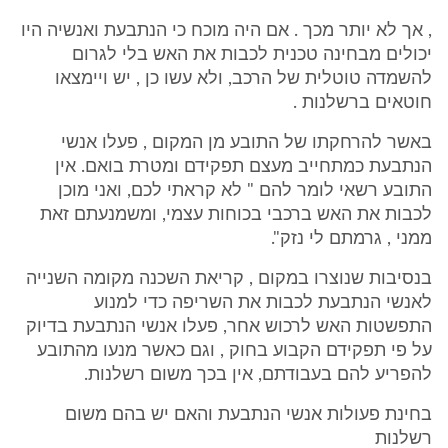
, אך לא יותר מכך . אם היה מוכח כי הנתבעת ואנשיה היו
יכולים מבחינה טכנית לכבות את האש בלי לגרום
להשמדה טוטלית של הרכב, ולא עשו כן , יש ויימצאו
חוטאים ברשלנות .
באשר להרחקתו של התובע מן המקום , פעלו אנשי
הנתבעת כמתחייב מעצם תפקידם ומטרת בואם. אין
התובע רשאי לומר להם " לא קראתי לכם, ואני מוכן
לכבות את האש ברכבי בכוחות עצמי, ומשמנעתם זאת
ממני , גרמתם לי נזק".
בנסיבות שנוצרו במקום , קריאת השכנה מקומה השנייה
לאנשי הנתבעת לכבות את השריפה כדי למנוע
התפשטות האש לרכוש אחר, פעלו אנשי הנתבעת בדיוק
על פי תפקידם הקבוע בחוק , וגם כאשר מנעו מהתובע
להפריע להם בעבודתם, אין בכך משום רשלנות.
בחינת פעולות אנשי הנתבעת והאם יש בהם משום
רשלנות