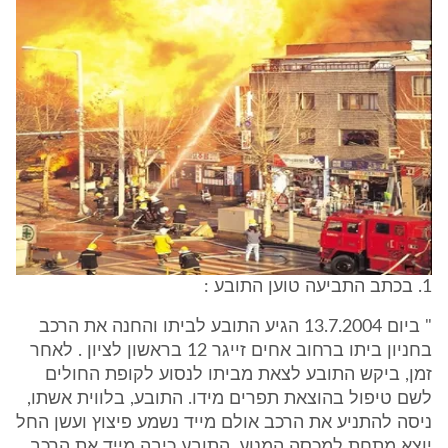
1. בכתב התביעה טוען התובע :
" ביום 13.7.2004 הגיע התובע לביתו והחנה את הרכב
בחניון ביתו ברחוב אחים זייגר 12 בראשון לציון . לאחר
זמן, ביקש התובע לצאת מביתו לנסוע לקופת החולים
לשם טיפול בהוצאת תפרים מידו. התובע, בלווית אשתו,
ניסה להתניע את הרכב אולם מייד נשמע פיצוץ ועשן החל
יוצא מתחת למכסה המנוע. התובע כיבה מייד את הרכב