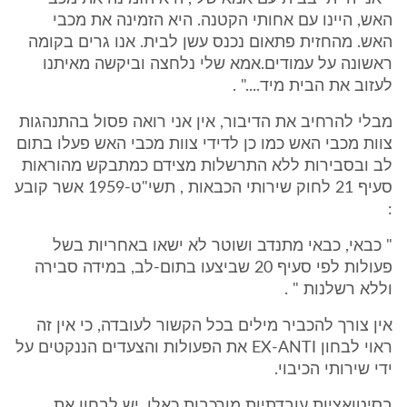
האש, היינו עם אחותי הקטנה. היא הזמינה את מכבי
האש. מהחזית פתאום נכנס עשן לבית. אנו גרים בקומה
ראשונה על עמודים.אמא שלי נלחצה וביקשה מאיתנו
לעזוב את הבית מיד...." .
מבלי להרחיב את הדיבור, אין אני רואה פסול בהתנהגות
צוות מכבי האש כמו כן לדידי צוות מכבי האש פעלו בתום
לב ובסבירות ללא התרשלות מצידם כמתבקש מהוראות
סעיף 21 לחוק שירותי הכבאות , תשי"ט-1959 אשר קובע
:
" כבאי, כבאי מתנדב ושוטר לא ישאו באחריות בשל
פעולות לפי סעיף 20 שביצעו בתום-לב, במידה סבירה
וללא רשלנות " .
אין צורך להכביר מילים בכל הקשור לעובדה, כי אין זה
ראוי לבחון EX-ANTI את הפעולות והצעדים הננקטים על
ידי שירותי הכיבוי.
בסיטואציות עובדתיות מורכבות כאלו, יש לבחון את