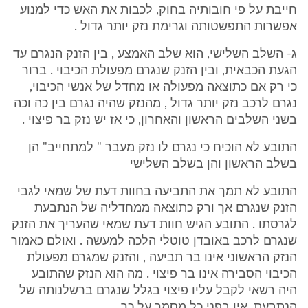
חייבת על פי חובותיה בחוק, לכבות את האש כדי למנוע
אפשרות התפשטותה וגרימת נזק יותר גדול .
ג- השלב השלישי, הוא שלב האמצע , בין הזנק הנגרם עד
הגעת הכבאית, ובין הזנק שנגרם מפעולת הכיבוי . ברור
כי רק אם כתוצאה מפעולה או מחדל של אנשי הכיבוי,
נגרם לרכב נזק יותר גדול , מהנזק שהיה נגרם בין כה וכה
בשני השלבים הראשון והאחרון, כי אז יש נזק בר פיצוי .
התובע לא הוכיח כי נגרם לו נזק מעבר " למתחייב" הן
בשלב הראשון והן בשלב השלישי
התובע לא תמך את התביעה בחוות דעת של שמאי לגבי
הזנק שנגרם אך ורק כתוצאה ממחדליה של הנתבעת
לגרסתו . התובע הגיש חוות דעת שמאי שהעריך את הזנק
שנגרם לרכב באובדן טוטלי הלכה למעשה . ואולם כאמור
הנזק הראשוני אינו בר תביעה , והזנק שמגרם מפעולת
הכיבוי הסבירה אינו בר פיצוי . מה הוא הנזק שהתובע
היה רשאי לקבל עליו פיצוי בגלל שנגרם ברשלנותה של
הנתבעת. אין בפני כל מסמך על כך .