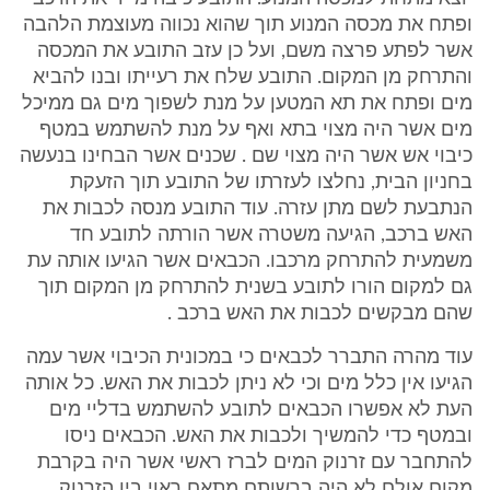
ופתח את מכסה המנוע תוך שהוא נכווה מעוצמת הלהבה
אשר לפתע פרצה משם, ועל כן עזב התובע את המכסה
והתרחק מן המקום. התובע שלח את רעייתו ובנו להביא
מים ופתח את תא המטען על מנת לשפוך מים גם ממיכל
מים אשר היה מצוי בתא ואף על מנת להשתמש במטף
כיבוי אש אשר היה מצוי שם . שכנים אשר הבחינו בנעשה
בחניון הבית, נחלצו לעזרתו של התובע תוך הזעקת
הנתבעת לשם מתן עזרה. עוד התובע מנסה לכבות את
האש ברכב, הגיעה משטרה אשר הורתה לתובע חד
משמעית להתרחק מרכבו. הכבאים אשר הגיעו אותה עת
גם למקום הורו לתובע בשנית להתרחק מן המקום תוך
שהם מבקשים לכבות את האש ברכב .
עוד מהרה התברר לכבאים כי במכונית הכיבוי אשר עמה
הגיעו אין כלל מים וכי לא ניתן לכבות את האש. כל אותה
העת לא אפשרו הכבאים לתובע להשתמש בדליי מים
ובמטף כדי להמשיך ולכבות את האש. הכבאים ניסו
להתחבר עם זרנוק המים לברז ראשי אשר היה בקרבת
מקום אולם לא היה ברשותם מתאם ראוי בין הזרנוק