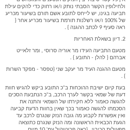
ולחילופין הקשר הסבתי נותק ו/או רחוק כדי להקים עילת
תביעה בגינו, יש לייחס לתובע אשם תורם בשיעור מכריע
של 100% ו/או רשלנות תורמת בשיעור מכריע אחר {
ראה סעיף 9 לכתב ההגנה } .
2. דיון בשאלת האחריות
מטעם התביעה העידו מר אוריה סרוסי , ומר זלאייט
אברהם { להלן - התובע } .
מטעם ההגנה העיד מר יעקב שני {טפסר - מפקד השרות
} .
בעת קיום ישיבת ההוכחות ב"כ התובע ביקש להגיש חוות
דעת של שמאי בקשר לערך הרכב, ב"כ הנתבעת הסכים
להגשה כאמור ללא חקירתו של השמאי והתנה את
הסכמתו להגשה כאמור בכך שאין בחוות הדעת קביעה
ואין אפשרות לקבוע מה גובה הנזק שנגרם לרכב עד
הגעת הכבאית הראשונה ומה הנזק שנגרם כתוצאה
מפעולות הכיבוי . {ראה פרוטוקול עמ' 10 מיום