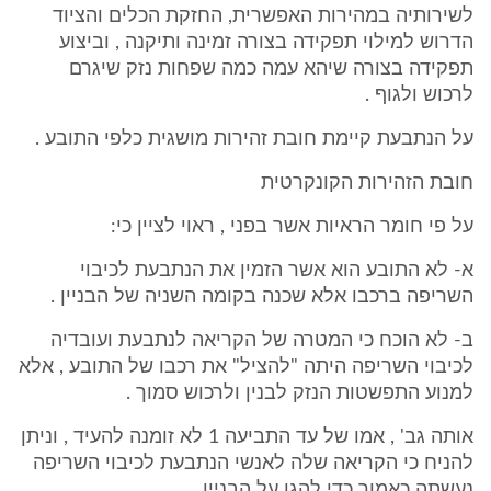
לשירותיה במהירות האפשרית, החזקת הכלים והציוד
הדרוש למילוי תפקידה בצורה זמינה ותיקנה , וביצוע
תפקידה בצורה שיהא עמה כמה שפחות נזק שיגרם
לרכוש ולגוף .
על הנתבעת קיימת חובת זהירות מושגית כלפי התובע .
חובת הזהירות הקונקרטית
על פי חומר הראיות אשר בפני , ראוי לציין כי:
א- לא התובע הוא אשר הזמין את הנתבעת לכיבוי
השריפה ברכבו אלא שכנה בקומה השניה של הבניין .
ב- לא הוכח כי המטרה של הקריאה לנתבעת ועובדיה
לכיבוי השריפה היתה "להציל" את רכבו של התובע , אלא
למנוע התפשטות הנזק לבנין ולרכוש סמוך .
אותה גב' , אמו של עד התביעה 1 לא זומנה להעיד , וניתן
להניח כי הקריאה שלה לאנשי הנתבעת לכיבוי השריפה
נעשתה כאמור כדי להגן על הבניין .