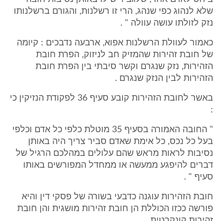
שלא לנהוג כפי שנהג, הרי זו רשלנות, והגורם ברשלנותו
נזק לזולתו עושה עוולה " .
כאמור לעוולת הרשלנות אפוא, ארבעה נדבכים : קיומה
של חובת זהירות שהמזיק חב לניזוק, הפרת חובת
הזהירות, נזק שנגרם וקשר סיבתי בין הפרת חובת
הזהירות לבין הנזק שנגרם .
באשר לחובת הזהירות קובע סעיף 36 לפקודת הנזיקין כי
:
" החובה האמורה בסעיף 35 מוטלת כלפי כל אדם וכלפי
בעל כל נכס, כל אימת שאדם סביר צריך היה באותן
נסיבות לראות מראש שהם עלולים במהלכם הרגיל של
דברים להיפגע ממעשה או ממחדל המפורשים באותו
סעיף " .
חובת הזהירות עוגנה כדבעי בשורה של פסקי דין והיא
פורשה ככזו הכוללת הן חובת זהירות מושגית והן חובת
זהירות קונקרטית.