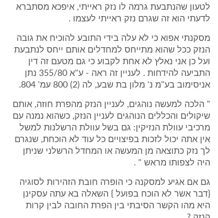
לטעון שהנתבעת גרמה לו נזק ראייתי, איפכא מסתברא
לדעתי הוא זה שגרם נזק ראייתי לעצמו .
מסקנתי אפוא כי לא עלה בידי התובע להוכיח את גובה
הנזק ככל שהוא מתייחס למחדלים אותם ייחס לנתבעת
ועל כן אני נאלץ לא אחת לקבוע כי גם מטעם זה דין
התביעה להידחות . לעניין זה ראה - ע"א 355/80 נתן
אניסימוב בע"מ נ' מלון בת שבע, לה (2) 800 עמ' 804.
" הלכה למעשה נוהגים, לעניין הנזק מהפרת חוזה, אותם
שיקולים והכללים הנוהגים לעניין הנזק, כשהוא נמנה עם
מרכיבי עוולת הנזיקין: גם בשל עוולת הרשלנות למשל
אין אתה יכול לזכות בפיצויים כל עוד לא הוכחת, שנגרם
לך נזק כתוצאה מן המעשה או המחדל הרשלני שניתן
היה לצפותו מראש " .
גם אם אגיע למסקנה כי הופרה חובת הזהירות לסוגיה
{דבר אשר לא הוכח בפועל } השאלה בא עתה עסקינן
היא מהו הקשר הסיבתי בין הפרת החובה לבין קרות
הנזק ?