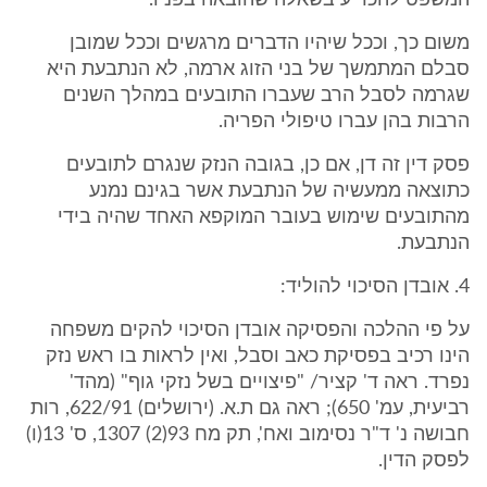
המשפט להכריע בשאלה שהובאה בפניו."
משום כך, וככל שיהיו הדברים מרגשים וככל שמובן
סבלם המתמשך של בני הזוג ארמה, לא הנתבעת היא
שגרמה לסבל הרב שעברו התובעים במהלך השנים
הרבות בהן עברו טיפולי הפריה.
פסק דין זה דן, אם כן, בגובה הנזק שנגרם לתובעים
כתוצאה ממעשיה של הנתבעת אשר בגינם נמנע
מהתובעים שימוש בעובר המוקפא האחד שהיה בידי
הנתבעת.
4. אובדן הסיכוי להוליד:
על פי ההלכה והפסיקה אובדן הסיכוי להקים משפחה
הינו רכיב בפסיקת כאב וסבל, ואין לראות בו ראש נזק
נפרד. ראה ד' קציר/ "פיצויים בשל נזקי גוף" (מהד'
רביעית, עמ' 650); ראה גם ת.א. (ירושלים) 622/91, רות
חבושה נ' ד"ר נסימוב ואח', תק מח 93(2) 1307, ס' 13(ו)
לפסק הדין.