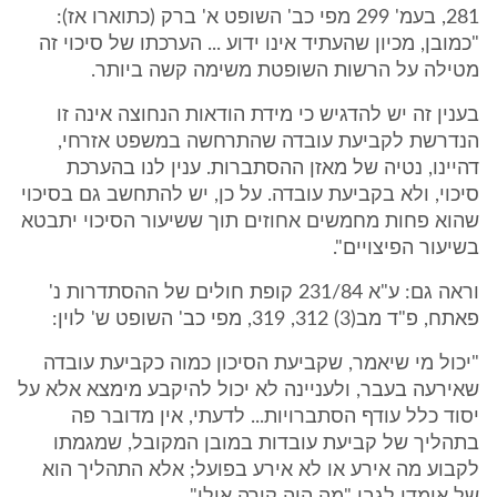
281, בעמ' 299 מפי כב' השופט א' ברק (כתוארו אז):
"כמובן, מכיון שהעתיד אינו ידוע ... הערכתו של סיכוי זה
מטילה על הרשות השופטת משימה קשה ביותר.
בענין זה יש להדגיש כי מידת הודאות הנחוצה אינה זו
הנדרשת לקביעת עובדה שהתרחשה במשפט אזרחי,
דהיינו, נטיה של מאזן ההסתברות. ענין לנו בהערכת
סיכוי, ולא בקביעת עובדה. על כן, יש להתחשב גם בסיכוי
שהוא פחות מחמשים אחוזים תוך ששיעור הסיכוי יתבטא
בשיעור הפיצויים".
וראה גם: ע"א 231/84 קופת חולים של ההסתדרות נ'
פאתח, פ"ד מב(3) 312, 319, מפי כב' השופט ש' לוין:
"יכול מי שיאמר, שקביעת הסיכון כמוה כקביעת עובדה
שאירעה בעבר, ולעניינה לא יכול להיקבע מימצא אלא על
יסוד כלל עודף הסתברויות... לדעתי, אין מדובר פה
בתהליך של קביעת עובדות במובן המקובל, שמגמתו
לקבוע מה אירע או לא אירע בפועל; אלא התהליך הוא