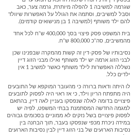
בפסק דין זה נידונה רשלנות הרופאים המערערים
שגרמה למשיבה 1 להפלה מיותרת, גרמה צער, כאב
וסבל למשיבים, וסתמה את הגולל על האפשרות שיוולד
להם ילד משותף (למשיבה 1 בן מנישואים קודמים).
בית המשפט פסק פיצוי בסך 400,000 ש"ח לכל אחד
מהמשיבים, סה"כ 800,000 ש"ח.
נסיבותיו של פסק-דין זה קשות מהמקרה שבפנינו שכן
לבני הזוג ארמה יש ילד משותף ואילו מבני הזוג דיין
נשללה האפשרות לילד משותף כאשר למשיב 1 אין
ילדים כלל.
לו היתה ודאות ברורה כי מהעובר המוקפא של התובעים
היה מתפתח הריון וילד, כי אז ראוי היה לפסוק לתובעים
פיצויים בדומה לאלה שנפסקו בעניין לאה דיין, בהתאם
למגמה החדשה המסתמנת בבתי המשפט, לפיה יש
לפסוק פיצויים בשל נזקים לא ממוניים בסכומים גבוהים
במידה ניכרת מכפי שנפסקו בעבר, תוך הבחנה בין
נסיבות הארועים של בני הזוג דיין לבין נסיבות הארועים