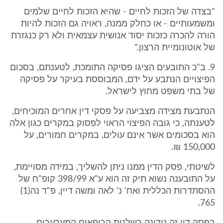
"בצדה של הזכות לחיים - שהיא הזכות לחיים שלמים
ומשמעותיים - או כחלק ממנה, ראויה גם הזכות להיות
הורה להכרה כזכות יסוד אנושית עצמאית ולא רק כנגזרת
של אוטונומיית הרצון."
9. ב"כ התובעים הציגו פסיקה התומכת, לטענתם, בסכום
הפיצויים הנתבע על ידם, המבוססת בעיקר על פסיקה
של בתי משפט מחוץ לישראל.
הנתבעת מצידה מצביעה על פסקי דין אחרים המוכיחים,
לטענתה, כי גובה הפיצוי הראוי לפסוק במקרים כגון אלה
הוא בסכומים אשר אינם עולים, במקרים חמורים, על
150,000 ₪.
לשיטתי, פסק הדין ממנו ניתן להשליך, במידה מסויימת,
על התובענה נשוא תיק זה הוא ע"א 398/99 קופ"ח של
ההסתדרות הכללית ואח' נ' לאה ומשה דיין, פ"ד נה(1)
765.