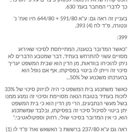
הפסיקה הישראלית נוטה לפסוק פיצויים על פי הסיכוי,
כך לדברי המחבר בעמ' 630.
בעניין זה ראה גם: ע"א 591/80 + 644/80 חיו ואח' נ'
ונטורה, פ"ד לח (4) 393,
399:
"כאשר המדובר בטענה, המתייחסת לסיכוי שאירוע
מסויים עשוי להתרחש בעתיד, דבר שמטבע הדברים לא
ניתן להוכיחו בוודאות, מן הדין הוא שבית המשפט יעריך
סיכוי זה וייתן לו ביטוי בפסיקתו, אף אם נופל הוא
בהערכתו משכנוע של 50%...
כאשר משתכנע בית המשפט כי היה לניזוק סיכוי של 33%
לזכות בעתיד בטובת הנאה מסויימת וסיכוי זה נמנע ממנו
בשל מעשי הנתבעים, הרי מן הדין הוא כי בית המשפט
יתן ביטוי לסיכול סיכוי זה בפסיקתו, ובלבד שמשתכנע
הוא, כי אין המדובר בסיכוי שולי, רחוק וספקולאטיבי."
ראה גם ע"א 237/80 ברששת נ' האשאש ואח' פ"ד לו (1)