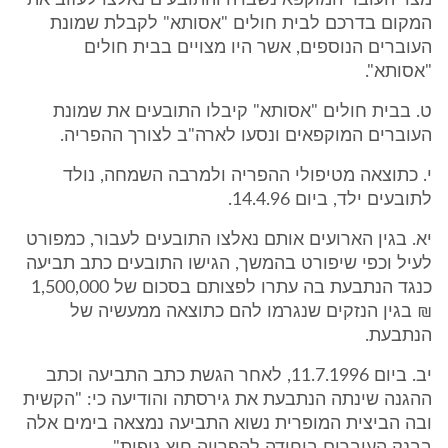
מצוי העובר המוקפא נשברה והתובעים נאלצו לעזוב את
המקום בדרכם לבית חולים "אסותא" לקבלת שמונת
העוברים הנוספים, אשר היו מצויים בבית חולים
"אסותא".
ט. בבית חולים "אסותא" קיבלו התובעים את שמונת
העוברים המוקפאים ונסעו לארה"ב לצורך ההפריה.
י. כתוצאה מטיפולי ההפריה ולמרבה השמחה, נולד
לתובעים ילד, ביום 14.4.96.
יא. בגין הארועים אותם נאלצו התובעים לעבור, כמפורט
לעיל וכפי שיפורט בהמשך, הגישו התובעים כתב תביעה
כנגד הנתבעת בה עתרו לפצותם בסכום של 1,500,000
₪ בגין הנזקים שנגרמו להם כתוצאה ממעשיה של
הנתבעת.
יב. ביום 11.7.1996, לאחר הגשת כתב התביעה וכתב
ההגנה שינתה הנתבעת את גירסתה והודיעה כי: "הקשית
ובה הביצית המופרית נשוא התביעה נמצאה בימים אלה