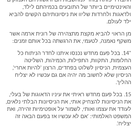
התצהיר פותח צוהר למחשבותיהם ורגשותיהם העמוקים
והאינטימיים ביותר של התובעים בכמיהתם לילד,
ולדאגות ולחרדות שליוו את ניסיונותיהם הקשים להביא
ילד לעולם.
מן הראוי להביא מקצת מתצהירה של רונית ארמה אשר
משקף נאמנה, לטעמי, את הרגשתה בכל אותם זמנים:
"14. בכל פעם מחדש נכנסו איתנו לחדר הניתוח כל
החלומות, התקוות, התפילות, הכמיהות, השליטה
העצמית, הניסיון לשלוט בפחדים, הרצון 'להיות אחרי',
הניסיון שלא לחשוב מה יהיה אם גם עכשיו לא יצליח
ההליך.
15. בכל פעם מחדש ראיתי את עיניו הדאוגות של בעלי,
את הניסיונות להצחיק אותי, את הניסיונות הבלתי נלאים,
לעודד את עצמו ואותי, לשמור על אופטימיות זהירה, ואת
המשפט האלמותי: 'אם לא עכשיו אז בפעם הבאה זה
יצליח'.