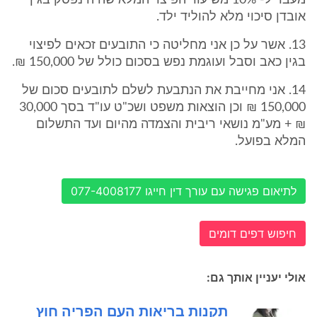
מעבר ל- 10% משיעור הפיצוי המלא שהיה נפסק בגין
אובדן סיכוי מלא להוליד ילד.
13. אשר על כן אני מחליטה כי התובעים זכאים לפיצוי
בגין כאב וסבל ועוגמת נפש בסכום כולל של 150,000 ₪.
14. אני מחייבת את הנתבעת לשלם לתובעים סכום של
150,000 ₪ וכן הוצאות משפט ושכ"ט עו"ד בסך 30,000
₪ + מע"מ נושאי ריבית והצמדה מהיום ועד התשלום
המלא בפועל.
לתיאום פגישה עם עורך דין חייגו 077-4008177
חיפוש דפים דומים
אולי יעניין אותך גם:
תקנות בריאות העם הפריה חוץ