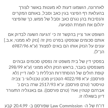
לאחרונה, הושמעו דעות לא מעטות באשר לצורך
בהעלאת רף הפיצוי בגין כאב וסבל, באותם המקרים
והנסיבות בהן נגרם כאב וסבל של ממש, כך שהפיצוי
יהלום את חומרת הפגיעה.
השופט אור ציין בהקשר זה כי 'הגיעה השעה לבדוק אם
אותם סכומים שנפסקו בפרט נזק זה [נזק לא ממנוי, א.ב.]
עונים על הנזק אותו הם באים לפצות' (ע"א 6987/96
הנ"ל).
בפסקי דין של בית משפט זה נפסקו סכומים גבוהים
משנפסקו בעבר, בראש הנזק הלא ממוני (ע"א 298/99
קופת חולים של ההסתדרות הכללית נ' לאה דיין (לא
פורסם); ע"א 4022/98 הטכניון מכון טכנולוגי נ' צביה
טויסטר (טרם פורסם); ע"א 2517/93 שרה בוים נ'
אברהם קטהין ואח' (טרם פורסם)). גם באנגליה התעורר
דיון בשאלה זו.
דו"ח של ה- Law Commission שפורסם ב- 20.4.99 קבע