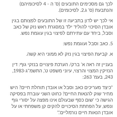
לכך גם מסכימים התובעים (ס' ה - 4 לסיכומיהם)
והנתבעת (ס' ג.2. לסיכומים).
אי לכך יש לדון בתביעה זו של התובעים לפצותם בגין
אובדן הסיכוי להוליד ילד במסגרת ראש נזק של כאב
וסבל, ביחד עם עתירתם לפיצוי בגין עוגמת נפש.
5. כאב וסבל ועוגמת נפש:
א. קביעת הפיצוי בגין נזק לא ממוני היא קשה.
בעניין זה ראה א' ברק/ הערכת פיצויים בנזקי גוף: דין
הנזיקין המצוי והרצוי, עיוני משפט ט', התשמ"ג-1983,
243, בעמ' 263:
"כיצד מעריכים כאב וסבל או אובדן תוחלת חיים? היש
מחיר שוק להנאות החיים? כחוט השני עוברת בפסיקה
הגישה כי 'שום כסף שבעולם אינו מפצה על יסורי גוף
ונפש, על הפחתת הסיכויים להקים קן משפחתי או על
אובדן הנאות חיים נורמליים'."