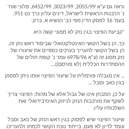
וראה גם ע"א 2055/99, 3023/99, 6452/99, פלוני ואח'
נ' הרבנות הראשית לישראל, דינים עליון כרך נט 951,
בעמ' 16 לפסק הדין מפי כב' הנשיא א. ברק:
"קביעת הפיצוי בגין נזק לא ממוני קשה היא.
כך, הן בשל הקושי האינטלקטואלי שביסוד ראש נזק זה,
הן בשל הקושי להעריך בערכים כספיים את שיעורו של
נזק מסוג זה (ע"א 6978/96 עמר נ' קופת חולים של
ההסתדרות הכללית (לא פורסם))....
... אין מגבלה פורמלית על שיעור הפיצוי אותו ניתן לפסוק
בגין כאב וסבל ...
על כן, המבחן אינו של גבול אלא של מהות; הפיצוי צריך
לשקף את מורכבות הנזק לניזוק האינדבידואלי ואת
השלכותיו עליו.
שיעור הפיצוי שיש לפסוק בגין ראש הנזק של כאב וסבל
עומד לדיון לא פעם, בייחוד נוכח הקושי לכמתו ולהעריכו.