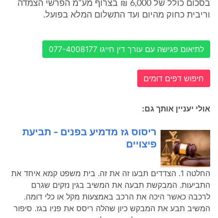
בסכום כולל של 6,000 ₪ בצרוף מע"מ הפרשי הצמדה
וריבית כחוק מהיום ועד התשלום המלא בפועל.
לתיאום פגישה עם עורך דין חייגו 077-4008177
חיפוש דפים דומים
אולי יעניין אותך גם:
ריסוס גז מדמיע בפנים - תביעת
פיצויים
החלטה 1. הצדדים תבעו זה את זה. בית משפט קמא איחד את
התביעות. המבקשת תבעה את המשיב בגין נזקים שגרם
לרכבה כאשר היכה את הרכב באמצעות מקל או כלי דומה.
המשיב תבע את המבקש כיון שהלה ריסס את פניו בגז. סיפור