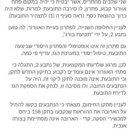
שני שלבים מהתריס, אשר יבטיח כי יהיה במקום פתח
אוורור קבוע, פתרון, לו סירבה התובעת, למרות, שלא היה
כרוך בהוצאת כסף. (ראה סעיף ה (1) לתצהיר התובעת).
לעניין החלופה השנייה, לפתרון בעיית האוורור, לה טוען
נתבע 2, על ידי "תקיעת בורג",
גם פתרון זה אינו אופטימלי והפתרון היסודי שביצעה
התובעת, טיפול יסודי במערכת הגז, עדיף פי כמה.
לכן, מרגע שלדעתו המקצועית, של נתבע 2, התגלה כי
פתחי האוורור אינם עומדים כקבוע בתיקון החדש לתקן,
וכי התובעת, אינה מוכנה לתקן ליקוי זה, היה על
הנתבעים החובה, ולו מסיבה זו, לנתק את הספקת הגז
לדירת התובעת.
לעניין מתקן החימום, מצאתי כי הנתבעים בקשו להחיל
על הארובה את ההוראות שנקבעו בתקן 158 ביחס
למכשירי הסקה, קרי - הארובה אינה מסתיימת בצורה
אנכית.