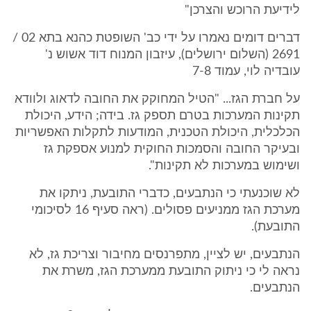
לידיעת הרוכש והצרכן"
דברים דומים נאמרו על ידי כב' השופטת כהנא בתא 02 /
2691 (השלום ירושלים), עיזבון המנוח דוד אשוש נ'
עובדיה לוי, עמוד 7-8
על חברת הגז... "הטיל המחוקק את החובה לדאוג ולוודא
תקינות המערכות בטרם תספק גז. בידה; הידע, היכולת
הכלכלית, היכולת הטכנית, המודעות לתקלות האפשריות
ובעיקר החובה והסמכות החוקית למנוע אספקת גז
ושימוש במערכות לא תקינות".
לא שוכנעתי כי הנתבעים, כדברי התובעת, ניתקו את
מערכת הגז ממניעים פסולים. (ראה סעיף 16 לסיכומי
התובעת).
הנתבעים, יש לציין, מתפרנסים מחיבור וצריכת גז, לא
נראה לי כי ניתוק התובעת ממערכת הגז, משרת את
הנתבעים.