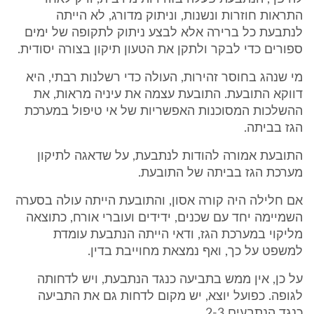
התראות חוזרות ונשנות, וניתוק מדורג, לא הייתה
לנתבעת כל ברירה אלא לבצע ניתוק לתקופה של ימים
ספורים כדי לבקר ולתקן את הטעון תיקון בצורה יסודית.
מי שנהג בחוסר זהירות, העולה כדי רשלנות רבתי, היא
דווקא התובעת. התובעת עצמה את עיניה מראות, את
ההשלכות המסוכנות האפשריות של אי טיפול במערכת
הגז בביתה.
התובעת אמורה להודות לנתבעת, על שדאגה לתיקון
מערכת הגז בביתה של התובעת.
אם חלילה היה קורה אסון, והתובעת הייתה עולה בסערה
השמיימה יחד עם שכנים, ידידים ועוברי אורח, כתוצאה
מליקוי במערכת הגז, ודאי הייתה הנתבעת עומדת
למשפט על כך, ואף נמצאת מחוייבת בדין.
על כן, אין ממש בתביעה כנגד הנתבעת, ויש לדחותה
לגופה. כפועל יוצא, יש מקום לדחות גם את התביעה
כנגד הנתבעים 2-3.