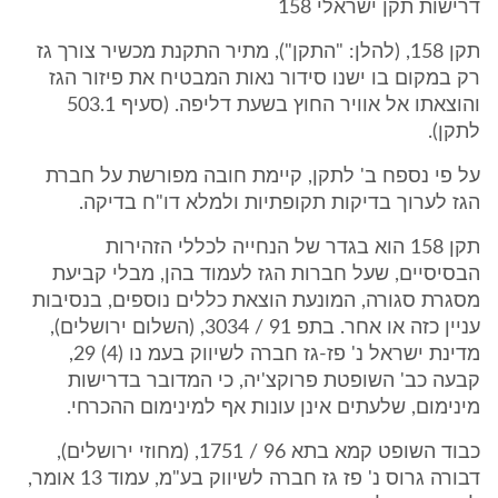
דרישות תקן ישראלי 158
תקן 158, (להלן: "התקן"), מתיר התקנת מכשיר צורך גז
רק במקום בו ישנו סידור נאות המבטיח את פיזור הגז
והוצאתו אל אוויר החוץ בשעת דליפה. (סעיף 503.1
לתקן).
על פי נספח ב' לתקן, קיימת חובה מפורשת על חברת
הגז לערוך בדיקות תקופתיות ולמלא דו"ח בדיקה.
תקן 158 הוא בגדר של הנחייה לכללי הזהירות
הבסיסיים, שעל חברות הגז לעמוד בהן, מבלי קביעת
מסגרת סגורה, המונעת הוצאת כללים נוספים, בנסיבות
עניין כזה או אחר. בתפ 91 / 3034, (השלום ירושלים),
מדינת ישראל נ' פז-גז חברה לשיווק בעמ נו (4) 29,
קבעה כב' השופטת פרוקצ'יה, כי המדובר בדרישות
מינימום, שלעתים אינן עונות אף למינימום ההכרחי.
כבוד השופט קמא בתא 96 / 1751, (מחוזי ירושלים),
דבורה גרוס נ' פז גז חברה לשיווק בע"מ, עמוד 13 אומר,