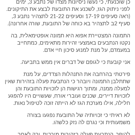
כן שוכנעתי, כי נעשו ניסיונות מצדו של נתבע 3, ימים
לפני ניתוק הגז, לשכנע את התובעת לבצע את התיקונים.
(ראה סעיפים 17-19 וסעיפים 21-22 לתצהיר נתבע 3,
סעיף 2ב לתצהיר בא כוחה של התובעת, שורה אחרונה).
התמונה המצטיירת אפוא היא תמונה אופטימאלית, בה
נקטו הנתבעים באמצעי זהירות מתאימים, כמתחייב
במעמדם, על מנת למנוע סיכון חיי אדם.
אני קובעת כי לגופם של דברים אין ממש בתביעה.
פירטתי בהרחבה את התנהלות הצדדים, על מנת
שתתלבן התמונה ויובהר כי הנתבעת פעלה בזהירות שאין
למעלה ממנה, ומתוך רגישות הן לזכויות התובעת והן
לזכויות דיירים, שכנים ועוברי אורח, שעשויים היו להפגע
חלילה, אילו מערכת הגז לא הייתה זוכה לטיפול נאות.
לא ראיתי כי זכויותיה של התובעת נפגעו בצורה
משמעותית וכי נגרם לה נזק כלשהו.
להיפך, הנתבעת פעלה בזהירות מירבית, ורק לאחר