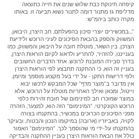
קיפחה תינוקת כבת שלוש שנים את חייה כתוצאה
מדליפת גז מתנור דומה לתנור נשוא תביעה זו. באותו
מקרה כותב ביהמ"ש:
"...במכשירים יוצרי סיכון בהפעלתם, חב היצרן, היבואן,
המשווק והספק בהבאת הסיכונים לעיני הרוכש ולידיעת
הצרכן. בין השאר, מוטלת חובה על היבואן והמשווק, כמו
בענייננו, להזהיר, להתריע ולדאוג לקיום הוראות היצרן,
בדרך סבירה המובנת לרוכש. אחד הדברים החשובים
בעניין זה הוא, כי ההתקנה תתבצע לפי הוראות היצרן
ולפי דרישות התקן - על ידי בעל מקצוע מוסמך ומיומן.
אין מדובר ב"מוצר מדף" שכל המבקש לרכשו יבוא
וייטול, ומכאן ואילך האחריות מוטלת על הרוכש, אלא
במוצר שמוכרו חב למינימום של חובת זהירות כלפי
הרוכש הקונקרטי. "המינימום" הזה הוא, למצער, הזהרה
מפני הסיכונים הכרוכים במכשיר, בהתקנתו בצורה
לקויה, באביזריו (ארובה) במיקומו הנכון והבטוח, ובעיקר
בהתקנתו על-ידי מי שהוסמך לכך. "המינימום" האמור
כולל את הבאת הוראות היצרן בעניין ההתקנה והבדיקה