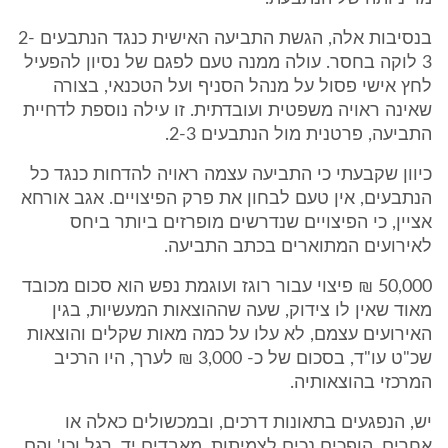
בנסיבות אלה, הגשת התביעה האישית כנגד הנתבעים 2-
3 לוקה בחסר. עולה ממנה טעם לפגם של נסיון להפעיל
לחץ אישי פסול על מנהל הסניף ועל הטכנאי, בצורה
שאינה ראויה משפטית ועובדתית. זו עילה נוספת לדחיית
התביעה, פרטנית מול הנתבעים 2-3.
כיוון שקבעתי כי התביעה עצמה ראויה להדחות כנגד כל
הנתבעים, אין טעם לבחון את פרק הפיצויים. אגב אורחא
אציין, כי הפיצויים שנדרשים מופרזים ביותר ביחס
לאירועים המתוארים בכתב התביעה.
50,000 ₪ פיצוי עבור רוגז ועוגמת נפש הוא סכום מכובד
מאוד שאין לו צידוק, שעה שההוצאות המעשיות, בגין
האירועים עצמם, לא עלו על כמה מאות שקלים והוצאות
שכ"ט עו"ד, בסכום של כ- 3,000 ₪ לערך, היו הרכיב
המרכזי בהוצאותיה.
יש, הנפגעים בתאונות דרכים, ובמכשולים כאלה או
אחרים, הופכים נכים לצמיתות, מאבדים יד, רגל וכו' והם