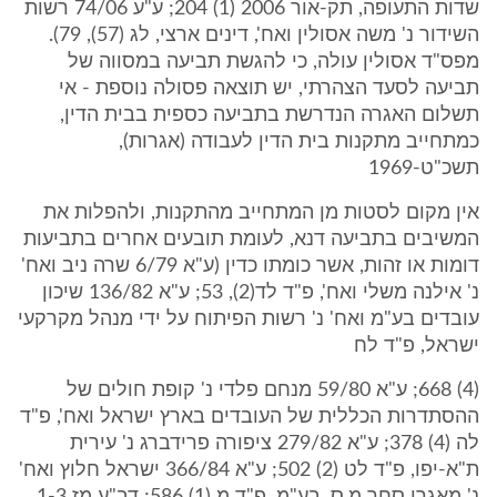
שדות התעופה, תק-אור 2006 (1) 204; ע"ע 74/06 רשות
השידור נ' משה אסולין ואח', דינים ארצי, לג (57), 79).
מפס"ד אסולין עולה, כי להגשת תביעה במסווה של
תביעה לסעד הצהרתי, יש תוצאה פסולה נוספת - אי
תשלום האגרה הנדרשת בתביעה כספית בבית הדין,
כמתחייב מתקנות בית הדין לעבודה (אגרות),
תשכ"ט-1969
אין מקום לסטות מן המתחייב מהתקנות, ולהפלות את
המשיבים בתביעה דנא, לעומת תובעים אחרים בתביעות
דומות או זהות, אשר כומתו כדין (ע"א 6/79 שרה ניב ואח'
נ' אילנה משלי ואח', פ"ד לד(2), 53; ע"א 136/82 שיכון
עובדים בע"מ ואח' נ' רשות הפיתוח על ידי מנהל מקרקעי
ישראל, פ"ד לח
(4) 668; ע"א 59/80 מנחם פלדי נ' קופת חולים של
ההסתדרות הכללית של העובדים בארץ ישראל ואח', פ"ד
לה (4) 378; ע"א 279/82 ציפורה פרידברג נ' עירית
ת"א-יפו, פ"ד לט (2) 502; ע"א 366/84 ישראל חלוץ ואח'