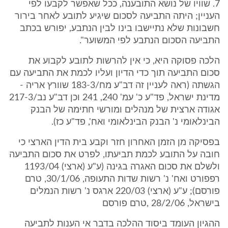
7. שוויו של נושא התובענה, ככל שאפשר לקבעו לפי
העניין; היתה התביעה לסכום שיגיע לתובע לאחר בירור
חשבונות שלא נתיישבו בינו לבין הנתבע, יפורש בכתב
התביעה הסכום הנתבע לפי המשוער".
הלכה פסוקה היא, כי אין להרשות לתובע לקבוע את
סכום התביעה תוך כדי הדיון ועליו לכמת את התביעה עם
הגשתה (ראה לעניין זה דב"ע מח/183-3 שוורץ אריה -
מדינת ישראל, פד"ע כ' עמ' 240, 241 וכן דב"ע נב/217-3
אגודה ארצית של מנהלים ומורשי חתימה של הבנק
הבינלאומי נ' הבנק הבינלאומי ואח', פד"ע כז).
בפסיקה מן הזמן האחרון חזר וקבע בית הדין הארצי כי
חובה על התובע לכמת תביעתו, לפרט את סכום התביעה
ולשלם את סכום האגרה בגינה (ע"ע (ארצי) 1193/04
רפפורט ואח' נ' רשות שדות התעופה, 30/1/06, טרם
פורסם); ע"ע (ארצי) 220/03 ארגס נ' רשות הנמלים
בישראל, 28/2/06 ,טרם פורסם
ההגיון העומד ביסוד ההלכה בדבר אי הענות לתביעה