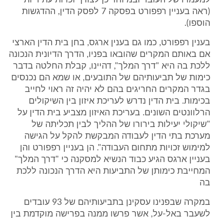
למעמדו של העובד ובמיוחד כן לצורך זכויות עתידיות"
(ראה בעניין רפפורט בפסקה 7 לפסק הדין, ההדגשות
הוספו).
בענין רפפורט, כמו גם בענין ארגס, בחן בית הדין הארצי
אם באותם המקרים שהובאו בפניו, הדרך הדיונית הנכונה
ללכת בה היא "דרך המלך", דהיינו, קבלת החלטה בדבר
כימות של תביעותיהם של התובעים, או שמא הם נכנסים
בגדר המקרים החריגים בהם לא יהיה זה ראוי לחייב
בכימות. בית הדין נדרש לעריכת איזון בין השיקולים
הרלוונטים השונים. בעריכת האיזון מצביע בית הדין על
"שיקולי יעילות בירורו של ההליך לבין תכליתה של
מערכת בתי הדין לעבודה המבקשת להקל על הגישה
למימוש זכויות מתחום העבודה". הן בעניין רפפורט והן
בעניין ארגס הגיע כבוד הנשיא למסקנה כי "דרך המלך"
המחייבת כימותן של התביעות היא הדרך הנכונה ללכת
בה
במקרה שבפנינו עסקינן בתביעותיהם של 93 עובדים
לשעבר באל-על, אשר פרשו ממנה בפרישה מוקדמת בין