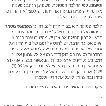
הקשורות ביחסי עובד ומעביד שהיו בינם לבין אל-על
וסיומם. לפי ההלכה הפסוקה, משטוען הנתבע טענות
מקדמיות שעניינן מניעות או וויתור, יש לפצל את הדיון כך
שתחילה ידונו טענות אלה
הלכה פסוקה היא בבית הדין לעבודה, כי משמוגש מסמך
המהווה על פניו "כתב סילוק" או הסדר דומה אחר, מן
הראוי לבחון תחילה אם אכן יש ממש בטענת הגנה זו,
שאם אכן כך הדבר, יש לחוס על זמנו של בית הדין ועל
זמנם של העדים בשמיעת התביעה לגופא, שעה שדינה
להדחות מטעם הסילוק (דב"ע מט/23-3 אמנון אלון נ'
רמט בע"מ, דינים ארצי כב (1) 83, אושר בבג"צ 647/89
אמנון אלון נ' בית הדין הארצי לעבודה, תק-על 89 (3)
229). אם תתקבלנה טענות אל-על יהיה בכך כדי לחסוך
בזמן ובהוצאות, לייעל את הדיון ולקצרו
עיקר טענות המשיבים - באשר למיצוי הזכויות
: