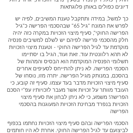
ההליך כולו. דיון נפרד בסעיף מיצוי הזכויות, יגרור ניהול
דיונים כפולים באותן פלוגתאות
כך למשל, במידה ותתקבל טענת המשיבים, לפיה יש
לפרש את המונח "גיל 65" שבהסכמי הפרישה כ"גיל
הפרישה החוקי", סעיף מיצוי הזכויות במקרה כזה יהיה
חלק מהסכמי פרישה לפיהם יש לשלם למשיבים פנסיה
מוקדמת עד לגיל הפרישה החוקי - וטענת מיצוי הזכויות
לא תהא רלוונטית עוד. זאת ועוד, הגיל בו יסתיימו
תשלומי הפנסיה המוקדמת הוא הבסיס והמהות של
הסכמי הפרישה. לא ניתן להתייחס לסעיפים אחרים
בהסכם, במנותק מגיל הפרישה. יתרה מזו, נוסחו של
סעיף מיצוי הזכויות מדבר בעד עצמו. סעיף זה קובע, כי
העובד מוותר על זכויות אשר מעבר לזכויותיו עפ"י הסכם
הפרישה! משמע, כי לא ניתן לבחון את סעיף מיצוי
הזכויות בנפרד מבחינת הזכויות המעוגנות בהסכמי
הפרישה
הסכמי הפרישה ובהם סעיף מיצוי הזכויות נחתמו בכפוף
לביצועם עד לגיל הפרישה החוקי. אחרת לא היו חותמים