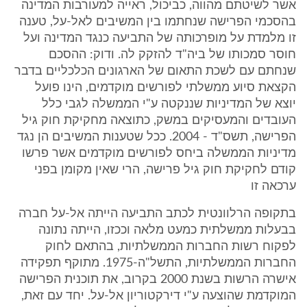
אשר לשיטתם מהווה, כביכול, ראייה למעורבות המדינה
בהסכמי הפרישה שנחתמו בין המשיבים לאל-על, טענה
זו מלמדת על מופרכותה של התביעה כנגד המדינה ועל
חוסר סמכותו של ביה"ד להזקק לה. ודוק: ההסכם
שנחתם עם לשכת התאום של הארגונים הכלכליים בדבר
הקצאת סיוע ממשלתי לפורשים מוקדמים, הינו פועל
יוצא של המדיניות שננקטה ע"י הממשלה לגבי כלל
העובדים והמעסיקים במשק, כתוצאה מחקיקת חוק גיל
הפרישה, תשס"ד - 2004. ככל שטענות המשיבים הן נגד
מדיניות הממשלה ביחס לפורשים מוקדמים אשר פרשו
קודם לחקיקת חוק גיל פרישה, הרי שאין מקומן בפני
ערכאה זו
בתקופה הרלוונטית לכתב התביעה הייתה אל-על חברה
בבעלות ממשלתית כמעט מלאה וככזו, הייתה נתונה
לפקוח רשות החברות הממשלתיות, בהתאם לחוק
החברות הממשלתיות, התשל"ה-1975. מתוקף תפקידה
אישרה הרשות בשנת 2000 בקרוב, את תוכנית הפרישה
המוקדמת שהוצעה ע"י דירקטוריון אל-על. יחד עם זאת,