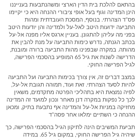
בהתאם להלכת בית הדין הארצי ומשהנתבעות בענייננו
הינן המדינה וגוף בעל אופי ציבורי ההנחה היא כי יקיימו
פס"ד הצהרתי. בנוסף, המסכת העובדתית ומהות
התביעה ידועות היטב לאל-על ולמדינה והן יודעות היטב
בפני מה עליהן להתגונן. בעניין ארגס אליו מפנה אל-על
בכתב הגנתה, נדרש כימות התביעה על מנת להבין את
מהותה. במקרה שבפנינו מהות התביעה ברורה ומובנת,
הדרישה לשנות את גיל 65 המופיע בהסכמי הפרישה,
לגיל הפרישה החוקי.
במצב דברים זה, אין צורך בכימות התביעה ועל התביעה
להיות לסעד הצהרתי. זאת ועוד, תמוהה תגובת אל-על,
לפיה נמצאת היא בתהליכי הפרטה מתקדמים, משאין
לכך כל נפקות במקרה דנן מאחר ונכון למועד זה המדינה
מחזיקה במניות אל-על והמדינה אף נתבעת בתיק, ומכאן
ההנחה כי השתיים ימלאו אחר פסה"ד
תביעת המשיבים הינה לתיקון הגיל בהסכמי הפרישה, כך
שיהיה גיל הפרישה החוקי, במקום גיל 65. במידה