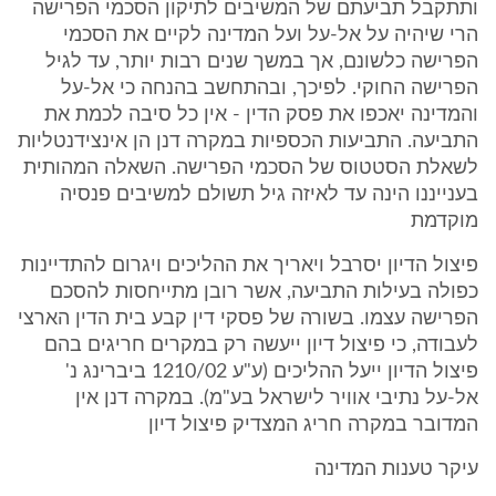
ותתקבל תביעתם של המשיבים לתיקון הסכמי הפרישה
הרי שיהיה על אל-על ועל המדינה לקיים את הסכמי
הפרישה כלשונם, אך במשך שנים רבות יותר, עד לגיל
הפרישה החוקי. לפיכך, ובהתחשב בהנחה כי אל-על
והמדינה יאכפו את פסק הדין - אין כל סיבה לכמת את
התביעה. התביעות הכספיות במקרה דנן הן אינצידנטליות
לשאלת הסטטוס של הסכמי הפרישה. השאלה המהותית
בענייננו הינה עד לאיזה גיל תשולם למשיבים פנסיה
מוקדמת
פיצול הדיון יסרבל ויאריך את ההליכים ויגרום להתדיינות
כפולה בעילות התביעה, אשר רובן מתייחסות להסכם
הפרישה עצמו. בשורה של פסקי דין קבע בית הדין הארצי
לעבודה, כי פיצול דיון ייעשה רק במקרים חריגים בהם
פיצול הדיון ייעל ההליכים (ע"ע 1210/02 ביברינג נ'
אל-על נתיבי אוויר לישראל בע"מ). במקרה דנן אין
המדובר במקרה חריג המצדיק פיצול דיון
עיקר טענות המדינה