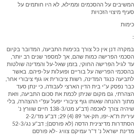
המשיבים על ההסכמים וממילא, לא היו חותמים על
סעיף מיצוי הזכויות
כימות
:
במקרה דנן אין כל צורך בכימות התביעה, המדובר בקיום
הסכמי הפרישה כמות שהם, אך למספר שנים רב יותר,
עד לגיל הפרישה החוקי, בזמן שאל-על והמדינה שולטות
בהסכמי הפרישה על בוריים ופועלות על-פיהם. באשר
לתביעה כנגד המדינה, רשות ציבורית או גוף ציבורי אחר,
כבר נפסק ע"י בית הדין הארצי לעבודה, כי ינתן סעד
הצהרתי, גם מקום שניתן לכמת את סכום התביעה, וזאת
מתוך ההנחה שאותו גוף ציבורי יפעל עפ"י ההצהרה, בלי
שיהיה צורך לאכפה (דב"ע מט/138-3 חיים שוורץ נ'
עירית ת"א-יפו, תק-אר 89 (4) 29; דב"ע מד/2-2
הסתדרות מדיצינית הדסה (לא פורסם); דב"ע נג/52-3
מדינת ישראל נ' ד"ר עמיקם צוויג -לא פורסם