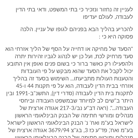
לעניין זה נחזור ונזכיר כי בתי המשפט, ודאי בתי הדין
לעבודה, לעולם יעדיפו
להכריע בהליך הבא בפניהם לגופו של עניין. הלכה
פסוקה היא כי :
"הסעד של מחיקה או דחייה על הסף של הליך אזרחי הוא
סעד מרחיק לכת, ועל כן יש לנהוג לגביו זהירות יתרה
ולהפעילו רק כאשר ברור כי בשום פנים ואופן אין התובע
יכול לקבל את הסעד שהוא מבקש על פי העובדות
והטענות העולות מתביעתו... השימוש בסעד זה בהליך
אזרחי בבית הדין לעבודה, הוא על פי תקנות 44 ו-45
לתקנות בית הדין לעבודה (סדרי דין), התשנ"ב-1991 ובין
היתר ב"שים לב למיוחד שבמשפט העבודה וביחסי
העבודה...". (ראה דב"ע נב/217-3 אגודה ארצית של
מנהלים ומורשי חתימה של הבנק הבינלאומי הראשון
לישראל בע"מ ואח' נ' הבנק הבינלאומי הראשון לישראל
בע"מ ואח', פד"ע כז 3, בג"צ 3679/94 אגודה ארצית של