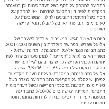
שבשלב הראשון יתקיים דיון בטענתה המקדמית לפיה דין
התביעה להמחק על הסף בשל העדר כימות וכן בטענתה
המקדמית לפיה דין התביעה להדחות ו/או להמחק על
הסף בשל חתימת התובעים (להלן: "המשיבים") על
סעיפי מיצוי תביעות ו/או בשל קבלת תנאי פרישה
מועדפים.
ביום 12/6/06 הגישו המשיבים, עובדיה לשעבר של
אל-על שפרשו בפרישה מוקדמת בין השנים 2001-2003,
כתב תביעה כנגד אל-על והנתבעת 2, מדינת ישראל -
משרד האוצר (להלן: "המדינה") למתן סעד הצהרתי לפיו
יתוקנו הסכמי הפרישה כך שיצוין בהם "גיל הפרישה
החוקי" במקום גיל פרישה 65. ביום 3/9/06 הגישה
אל-על כתב הגנתה, במסגרתו העלתה טענות מקדמיות
לפיהן יש לסלק על הסף את כתב התביעה כנגדה בשל
סעיף מיצוי תביעות בהסכמי הפרישה ובשל העדר כימות
התביעה. המדינה הגישה ביום 3/10/06 כתב הגנה
מטעמה לפיו דין התביעה כנגדה להדחות מחמת חוסר
סמכות עניינית