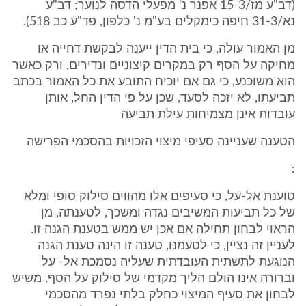
(דב"ע מז/15-3 אפנר נ' מפעלי הדסה לנוער; דב"ע
נא/31-3 חיפה כימקלים בע"מ נ' כלפון, פד"ע כב 518).
מן האמור עולה, כי בית הדין ייענה לבקשת דחייה או
מחיקה על הסף רק במקרים קיצוניים ונדירים, ורק כאשר
הוא משוכנע, כי גם אם יוכיח התובע את כל האמור בכתב
תביעתו, לא יזכה לסעד, שכן על פי הדין החל, אותן
עובדות אינן מצמיחות עילת תביעה
הטענה שעניינה סעיפי מיצוי הזכויות בהסכמי הפרישה
:
טוענת אל-על, כי סעיפים אלו מהווים סילוק סופי ומלא
של כל תביעות המשיבים נגדה ומשכך, לטענתה, מן
הראוי לבחון תחילה אם אכן יש ממש בטענת הגנה זו.
לעניין זה נציין, כי לטעמנו, טענה זו הינה טענת הגנה
הנוגעת לתשתית העובדתית שעליה נסמכת אל- על
וברורה אינו הולם הליך מקדמי של סילוק על הסף, משיש
לבחון את סעיף המיצוי כחלק בלתי נפרד מהסכמי