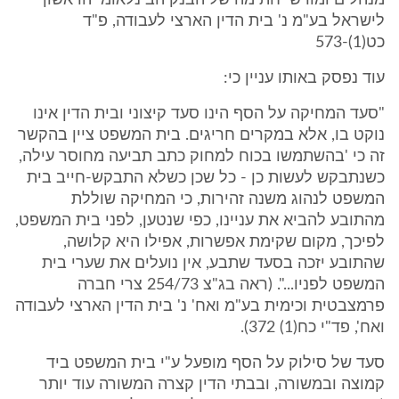
מנהלים ומורשי חתימה של הבנק הבינלאומי הראשון
לישראל בע"מ נ' בית הדין הארצי לעבודה, פ"ד
כט(1)-573
עוד נפסק באותו עניין כי:
"סעד המחיקה על הסף הינו סעד קיצוני ובית הדין אינו
נוקט בו, אלא במקרים חריגים. בית המשפט ציין בהקשר
זה כי 'בהשתמשו בכוח למחוק כתב תביעה מחוסר עילה,
כשנתבקש לעשות כן - כל שכן כשלא התבקש-חייב בית
המשפט לנהוג משנה זהירות, כי המחיקה שוללת
מהתובע להביא את עניינו, כפי שנטען, לפני בית המשפט,
לפיכך, מקום שקימת אפשרות, אפילו היא קלושה,
שהתובע יזכה בסעד שתבע, אין נועלים את שערי בית
המשפט לפניו...". (ראה בג"צ 254/73 צרי חברה
פרמצבטית וכימית בע"מ ואח' נ' בית הדין הארצי לעבודה
ואח', פד"י כח(1) 372).
סעד של סילוק על הסף מופעל ע"י בית המשפט ביד
קמוצה ובמשורה, ובבתי הדין קצרה המשורה עוד יותר