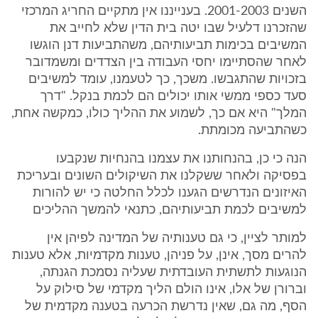
השנים 2001-2003. בענייננו אין מתקיים החריג המרכזי
שהזכרנו דלעיל שבו יטה בית הדין שלא לחייב את
המשיבים בכימות תביעותיהם, משהתביעות דנן הוגשו
לאחר שהסתיימו יחסי העבודה בין הצדדים ומשמדובר
בזכויות שהתגבשו. משכך, כך לטעמנו, עומד למשיבים
סעד כספי ממשי אותו יכולים הם לכמת בנקל. "דרך
המלך" היא אם כך, לשמוע את ההליך כולו, כמקשה אחת,
כשהתביעה מכומתת.
הנה כי כן, בהנחותנו את עצמנו בהנחיות שנקבעו
בפסיקה ולאחר ששקלנו את השיקולים השונים ובעריכת
האיזונים הנדרשים הגענו לכלל החלטה כי יש להורות
למשיבים לכמת תביעותיהם, כתנאי להמשך ההליכים
למותר לציין, כי גם טענותיה של המדינה לפיהן אין
להרים מסך, אינן, על פניהן, טענות מקדמיות, אלא טענות
הנוגעות לתשתית העובדתית שעליה נסמכת הגנתה,
וברורן של אלו, אינו הולם הליך מקדמי של סילוק על
הסף, מה גם, שאין נדרשת הכרעה בטענה מקדמית של