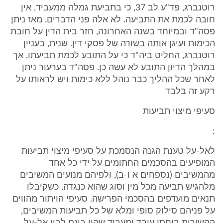
רוטנברג, פד"ע לב 37, כי בתביעת גמלה ממעביד, אין
חובה לכמת את התביעה. לא אלה פני הדברים. מאז ניתן
פסה"ד ובמיוחד בשנה האחרונה, חזר בית הדין על חובת
הכימות ועיגן אותה בשורה של פסקי דין. שנית, בעניין
רוטנברג, החליט ביה"ד כי על התובע לכמת תביעתו, אך
במהלך הדיון התובע לא עשה כן. פסה"ד בערעור ניתן
לאחר שכל ההליך כבר נוהל ללא כימות ויש לראותו על
רקע זה בלבד
סעיפי מיצוי תביעות
:
לאל-על טענת הגנה הנסמכת על סעיפי מיצוי תביעות
המופיעים בהסכמים החתומים על ידי כל אחד
מהמשיבים (נספחים א ו-ב), ולפיהם מנועים המשיבים
מלהגיש תביעה מכל מין וסוג שהוא כנגדה, כשקיבלו
תנאים מועדפים בהסכמי הפרישה. סעיפי הויתור מהווים
על פניהם סילוק סופי ומלא של כל תביעות המשיבים,