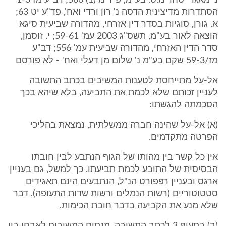
נ' מאגרי סחר מ.ס. בע"מ, פ"ד מ (1) 586; דב"ע מז 1-3
הסתדרות מדיצינית הדסה נ' רון ורדי ואח', פד"ע יט 63;
א. גורן, סוגיות בסדר דין אזרחי, מהדורה שביעית סיגא
הוצאה לאור בע"מ, תשס"ג 2003 עמ' 59-61; י. זוסמן,
סדר הדין האזרחי, מהדורה שביעית עמ' 556; דב"ע
מז/59-3 שקם בע"מ נ' שלום מן דעלי ואח' - לא פורסם
אל-על מתייחסת לטענות המשיבים בכתב התשובה
לעניין זכותם שלא לכמת את התביעה, בלא שיהא בכך
הסכמתה להגשתו:
(א) אל-על שהינה חברה ממשלתית, נמצאת בהליכי
הפרטה מתקדמים.
אין כל קשר בין מהותו של הגוף הנתבע לבין חובתו
הבסיסית של התובע לכמת תביעתו. כך למשל, גם בעניין
ארגס ובעניין רפפורט הנ"ל, הנתבעים הינם תאגידים
סטטוטוריים (רשות הנמלים ורשות שדות התעופה), דבר
שלא מנע את הקביעה בדבר חובת הכימות.