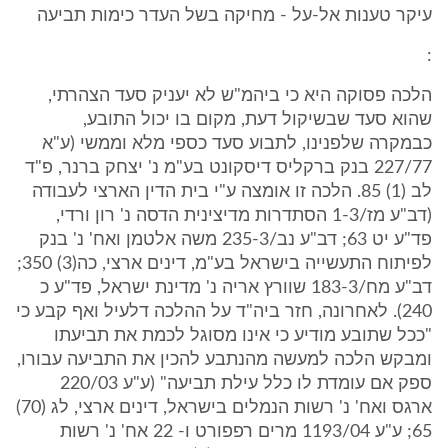
עיקר טענות אל-על - מחיקה בשל העדר כימות תביעה
:
הלכה פסוקה היא כי ביהמ"ש לא יעניק סעד הצהרתי,
שהוא סעד שבשיקול דעת, מקום בו יכול התובע,
כבמקרה שלפנינו, לתבוע סעד כספי מלא וממשי (ע"א
227/77 בנק ברקליס דיסקונט בע"מ נ' יצחק ברנר, פ"ד
לב (1) 85. הלכה זו אומצה ע"י בית הדין הארצי לעבודה
(דב"ע מז/1-3 הסתדרות מדיצינית הדסה נ' רון ורדי,
פד"ע יט 63; דב"ע נב/235-3 משה אלטמן ואח' נ' בנק
לפיתוח התעשייה בישראל בע"מ, דינים ארצי, כה(3) 350;
דב"ע מח/183-3 שוורץ אריה נ' מדינת ישראל, פד"ע כ
240). לאחרונה, חזר ביה"ד על ההלכה דלעיל ואף קבע כי
"ככל שתובע מודיע כי אינו מסוגל לכמת את תביעתו
ומבקש הלכה למעשה מהנתבע להכין את התביעה עבורו,
ספק אם עומדת לו כלל עילת תביעה" (ע"ע 220/03
ארגס ואח' נ' רשות הנמלים בישראל, דינים ארצי, לג (70)
65; ע"ע 1193/04 מרים רפפורט ו- 22 אח' נ' רשות