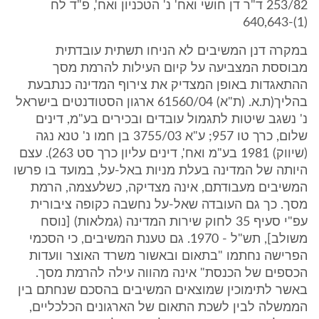
253/82 ד"ר דן חושי ואח' נ' הטכניון ואח', פ"ד לח
(1)-640,643
במקרה דנן המשיבים לא הניחו תשתית עובדתית
מבוססת המצביעה על קיום העילות להרמת מסך
ההתאגדות באופן המצדיק את צירוף המדינה כנתבעת
בהליך(ת.א. (ת"א) 61560/04 ארגון הסטודנטים בישראל
נ' נשגב שיטות לתגמול עובדים ובכירים בע"מ, דינים
שלום, כרך טו 957; ע"א 3755/03 בן חמו נ' טנא נגה
(שיווק) 1981 בע"מ ואח', דינים עליון כרך סט 263). עצם
היותה של המדינה בעלת מניות באל-על, במועד בו פרשו
המשיבים מעבודתם, אינה מצדיקה, כשלעצמה, הרמת
מסך. כך גם העובדה שאל-על נחשבה כקופה ציבורית
עפ"י סעיף 35 לחוק שירות המדינה (גמלאות) [נוסח
משולב], תש"ל - 1970. גם טענת המשיבים, כי הסכמי
הפרישה נחתמו "בתאום ובאשור משרד האוצר וועדות
הכספים של הכנסת" אינה מהווה עילה להרמת מסך.
באשר לתימוכין שמוצאים המשיבים בהסכם שנחתם בין
הממשלה לבין לשכת התאום של הארגונים הכלכליים,