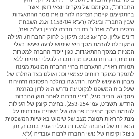
ביטוי בחוק החברות, תשנ"ט - 1999 (להלן: "חוק
החברות"), בקיומם של מקרים יוצאי דופן, אשר
בהתקיימם קיימת הצדקה להרים את מסך ההתאגדות
שבין החברה ובעליה (רע"א 1158/04 א.מ. השבחת
נכסים בע"מ ואח' נ' רם דר חברה לבניין בע"מ ואח',
דינים עליון, כרך עג 318; תיקון 3 לחוק החברות). העילה
המקובלת להרמת מסך היא שימוש לרעה שעשו בעלי
המניות במסך ההתאגדות, כגון ייסוד החברה למטרות
תרמית, הברחת נכסים מן החברה לבעלי המניות ללא
תמורה ראויה, התערבות בחיי החברה המונעת ממנה
לתפקד כמוקד רווחים עצמאי וכו'. ואולם בצד החלתו של
מבחן השימוש לרעה, הודגשה בהלכה הפסוקה הזהירות
שעל בית המשפט לנקוט עת נדרש הוא לדון בהרמת
מסך (א. חביב סגל, "דיני חברות לאחר חוק החברות
החדש, תשנ"ט, עמ' 253-254). בחינת קיומן של העילות
להרמת מסך מחייבת פרישה של תשתית עובדתית על
מנת להראות תמונת מצב של שימוש באישיות המשפטית
הנפרדת של החברה למטרות בעלי העניין בחברה, תוך
ניצול וקיפוח של נושי החברה לרבות עובדיה (ע"א