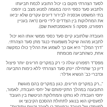
לסעד הצהרתי מקום בו יכול התובע לכמת תביעתו
ולתבוע סעד כספי הינה במגמה למנוע מצב בו יהפכו
בתי המשפט אכסניה לבירור דיונים עקרים שלא יביאו
את המחלוקות בין הצדדים לידי סיום (ראה בעניין
רפפורט, פסקה 5 והאסמכתאות שם).
העובדה שלתובע קיים סעד כספי ממשי אותו הוא יכול
לתבוע מהווה שיקול משמעותי כנגד מתן סעד הצהרתי.
"דרך המלך" היא אם כך לשמוע את ההליך כולו כמקשה
אחת, כשהתביעה מכומתת
מפס"ד רפפורט עולה כי רק במקרים חריגים יותר פיצול
דיון כך שתחילה יינתן סעד הצהרתי ללא כימות התביעה
וכדברי כב' הנשיא אדלר:
"...רק במקרים חריגים, כגון במקרים בהם מוגשת
התובענה במהלך התקיימותם של יחסי העבודה, לאמור,
יחסי העבודה לא נותקו והמחלוקת הניטשת בין העובד
למעסיקו הוא בנוגע לתחולת ההסכם הקיבוצי או