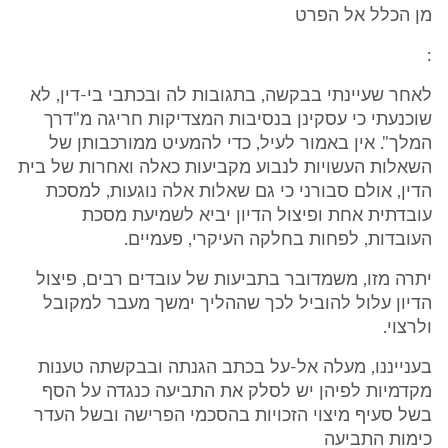
מן הכלל אל הפרט
:
לאחר שעיינתי בבקשה, בתגובות לה ובכתבי בי-דין, לא
שוכנעתי כי עסקינן בנסיבות המצדיקות חריגה מ"דרך
המלך". אין באמור לעיל, כדי להמעיט ממורכבותן של
השאלות העשויות לנבוע מקביעות כאלה ואחרות של בית
הדין, אולם סבורני כי גם שאלות אלה נוגעות, למסכת
עובדתית אחת ופיצול הדיון יביא לשמיעת מסכת
העובדות, לפחות בחלקה העיקרי, פעמיים.
יתרה מזו, משמדובר בתביעות של עובדים רבים, פיצול
הדיון עלול להוביל לכך שההליך ימשך מעבר למקובל
ולרצוי.
בענייננו, מעלה אל-על בכתב הגנתה ובבקשתה טענות
מקדמיות לפיהן יש לסלק את התביעה כנגדה על הסף
בשל סעיף מיצוי הזכויות בהסכמי הפרישה ובשל העדר
כימות התביעה