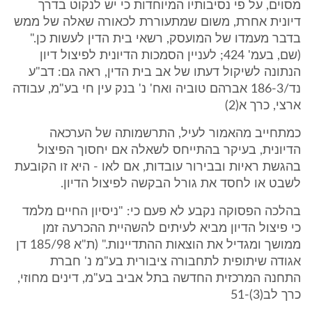
מסוים, על פי נסיבותיו המיוחדות כי יש לנקוט בדרך
דיונית אחרת, משום שמתעוררת לכאורה שאלה של ממש
בדבר מעמדו של המועסק, רשאי בית הדין לעשות כן."
(שם, בעמ' 424; לעניין הסמכות הדיונית לפיצול דיון
הנתונה לשיקול דעתו של אב בית הדין, ראה גם: דב"ע
נד/186-3 אברהם טוביה ואח' נ' בנק עין חי בע"מ, עבודה
ארצי, כרך א(2)
כמתחייב מהאמור לעיל, התרשמותה של הערכאה
הדיונית, בעיקר בהתייחס לשאלה אם יחסוך הפיצול
בהגשת ראיות ובבירור עובדות, אם לאו - היא זו הקובעת
לשבט או לחסד את גורל הבקשה לפיצול הדיון.
בהלכה הפסוקה נקבע לא פעם כי: "ניסיון החיים מלמד
כי פיצול הדיון מביא לעיתים להשהיית ההכרעה זמן
ממושך ומגדיל את הוצאות ההתדיינות." (ת"א 185/98 דן
אגודה שיתופית לתחבורה ציבורית בע"מ נ' חברת
התחנה המרכזית החדשה בתל אביב בע"מ, דינים מחוזי,
כרך לב(3)-51