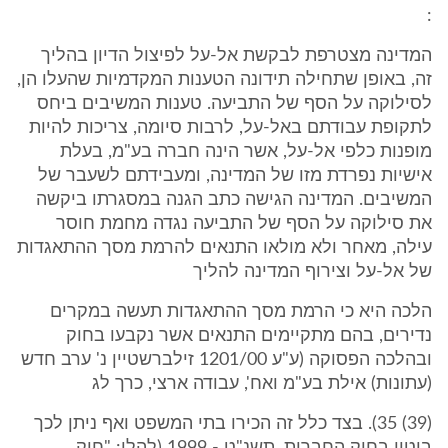
:
המדינה מצטרפת לבקשת אל-על לפיצול הדיון בהליך
זה, באופן שתחילה תידונה הטענות המקדמיות שהעלו הן,
לסילוקה על הסף של התביעה. טענות המשיבים ביחס
לתקופת עבודתם באל-על, לרבות סיומה, צריכות להיות
מופנות כלפי אל-על, אשר הינה חברה בע"מ, בעלת
אישיות נפרדת מזו של המדינה, ומעבידתם לשעבר של
המשיבים. המדינה הגישה כתב הגנה במסגרתו ביקשה
את סילוקה על הסף של התביעה נגדה מחמת חוסר
עילה, מאחר ולא מולאו התנאים להרמת מסך ההתאגדות
של אל-על וצירוף המדינה להליך
הלכה היא כי הרמת מסך ההתאגדות תעשה במקרים
נדירים, בהם מתקיימים התנאים אשר נקבעו בחוק
ובהלכה הפסוקה (ע"ע 1201/00 זילברשטיין נ' ערב חדש
(עתונות) אילת בע"מ ואח', עבודה ארצי, כרך לג
(39) 35). בצד כלל זה הכירו בתי המשפט ואף ניתן לכך