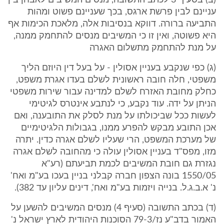
(ב) בסעיף 3 לכתב התשובה, מנסים המשיבים לאבחן בין
עניינם לבין פרשת ארגס, בכך שעניינם פשוט ומהות
התביעה ברורה. דווקא בנסיבות אלה, מלאכת הכימות אף
היא פשוטה, ואין זו כי המשיבים מנסים להתחמק ממנה,
על מנת להתחמק מתשלום האגרה
(ג) כפי שנקבע בעניין אסולין - על בעל דין היוזם הליך
משפטי, חלה חובה ראשונית לשלם בעדו אגרת משפט,
כחלק מחובת האזרח לשלם למדינה עבור שירות משפטי
הניתן על ידה. עוד נקבע, כי לנתבע אינטרס לגיטימי
לעשות ככל שביכולתו על מנת לסלק את התובענה, ואם
אכן התובע מבקש להפרע ממנו, בגבולות הלגיטימיים
של מערכת המשפט, הרי שעליו לשלם אגרה כדין. יתרה
מזו, מפס"ד בעניין אסולין עולה כי מהחובה לשלם אגרה
נגזרת גם חובת המשיבים לכמת תביעתם (רע"א
1550/05 בונה הצפון חברה קבלני בניין בעכו בע"מ ואח'
נ' א.ב.ג.ל. בנייה ויזמות בע"מ ואח', דינים עליון עד 382).
(ד) בכתב התשובה (סעיף 4) מנסים המשיבים להשען על
האמור בדב"ע נז/79-3 הסוכנות היהודית לארץ ישראל נ'