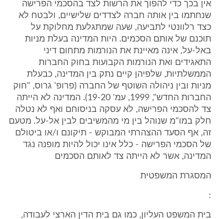
אין בכך כדי להפוך את הרשות לצד בהסכמי הפרישה
שנחתמו בין אותה חברה לצדדים שלישיים, ולבטח לא
כצד רלוונטי לתביעה, שעה שמתגלעת מחלוקת על
תוכנם של אותם הסכמים. היות המדינה בעלת מניות
באל-על, אינה מאיינת את הנורמות מתחום דיני
התאגידים ואת הנורמות הקבועות בחוק החברות
הממשלתיות, שלפיהן קיים נתק בין המדינה, כבעלת
מניות ובין ניהולה השוטף של החברה (פרופ' גרוס, "חוק
החברות החדש", 1999, עמ' 19-20). המדינה לא הייתה
צד להסכמי הפרישה, לא עסקה בניסוחם ואף לא נטלה
חלק במו"מ שנוהל בין מי מהמשיבים לבין אל-על. מטעם
זה, אף הסעד ההצהרתי המבוקש - תיקונם ו/או ביטולם
של הסכמי הפרישה - כלל אינו יכול להיות מופנה נגד
המדינה, אשר לא הייתה צד לאותם הסכמים
המסגרת המשפטית
:
בית המשפט העליון, כמו גם בית הדין הארצי לעבודה,