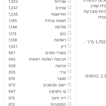
למערערת לטענתה ממכירת מגרש ומבנה. שאלה זו נוגעת לתחולת סעיף 8א'(ג) לפקודת
שכירות
1,322
רת שאין
קטינים
1,247
יות מוכרעת
התיישנות
1,235
ערת
תאונת עבודה
1,195
פוליסה
1,148
בנק
1,113
רשלנות
1,108
ביום 18.12.92 רכשה המערערת מהמינהל זכויות במגרש לבניה בשטח של 1,702 מ"ר -
דיון
1,021
משרד הפנים
967
תביעות רשלנות רפואית
942
ארנונה
939
ערר
935
המערערת התחייבה, כתנאי למתן זכויות חכירה, להשלים את הבניה עד 1.1.94. בהסכם
מעצר
919
יישוב סכסוכים
870
צו (חקיקה)
847
דיני חינוך
815
התפטרות
812