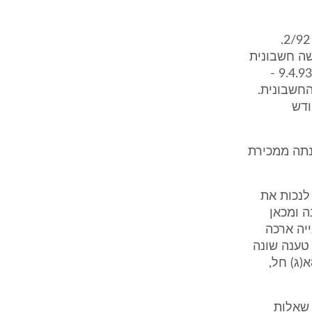
(1) בניית המבנה ארכה כשנתיים וחצי. לגירסתו החלו עבודות הפיתוח ביום 2/92.
ר מתחילת חודש אפריל 93, שכן ביום 30.4.93 הוגשה חשבונית
של חברת ד.ש.י פלטניק בגין עבודת טרקטור (מחפרון) במשך 5 ימים שבין 9.4.93 -
החשבונית.
19.7.9 או אף בחודש
ש"ח שנגרם לה לטענתה ממכירת
לנכות את
 משנה ומכאן
ברר שהבנייה ארכה
טענה שונה
וחדשה, לפיה מכרה את המבנה במצב בלתי גמור וגם מסיבה זו אין סעיף 8א(ג) חל,
 שאלות