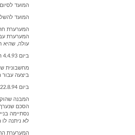
המועד לסיום יציק
המועד להשלמת הש
המערערת עבו
עולה, שהיא ח
ביום 4.4.93 הוציאה מועצה מקומית עתלית חשבונית בגין חיבור שעון מים לאתר הבניה.
מחשבונית שהו
ביצעה עבור המערע
ביום 22.8.94 שילמה המערערת סכום כסף ל"שטרייט קירוי" בגין "עבודות קירוי".
המבנה שהוקם 
נסתיימה בניי
לא ניתנה לו 
המערערת התח