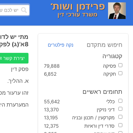
מתי יש לדו
8א'(ג) לפקודת מס הכנסה
חיפוש מתקדם
נקה פילטרים
קטגוריה
יצירת קשר ✉
פסיקה
79,888
פסק דין
חקיקה
6,852
א. ההליך.
תחומים ראשיים
זהו ערעור מס 
כללי
55,642
המערערת היא
דיני נזיקין
13,370
מקרקעין / תכנון ובניה
13,195
סדרי דין וראיות
12,375