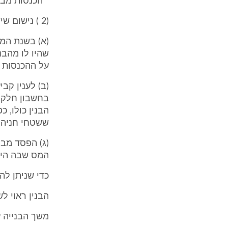
" הכנסות מבני
(2 ) נישום שיש לו הכנסות מבנין יחולו לגביו הוראות אלה:
(א) בשנת המס
שהיו לו מהבנ
על ההכנסות ש
(ב) לענין קב
בחשבון חלק 
הבנין כולו, כ
ששטחי חניה ש
(ג) הפסד מבנ
המס שבה היה 
כדי שניתן לה
הבנין ראוי לש
משך הבנייה 