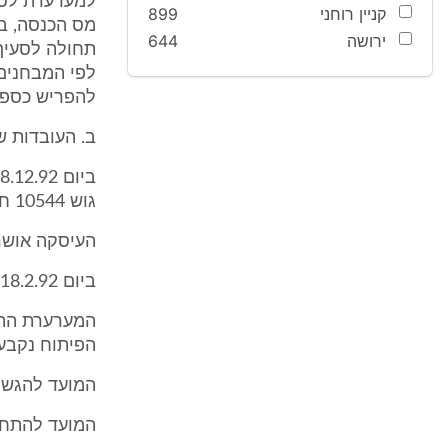
קניין רוחני
899
מס הכנסה, בע
ירושה
644
תחולה לסעיף
לפי המבחנים
להפריש כספים בשנת 1993
ב. העובדות ש
גוש 10544 חלקה 14, גוש 10546 חלקה 15 (להלן: "המגרש").
העיסקה אושרה על
ביום 18.2.92 נחתם הסכם פיתוח בין המערערת למינהל ל- 49 שנים.
הפיתוח נקבע 
המועד להגשת התכניות:
המועד להתחלת הבנייה: