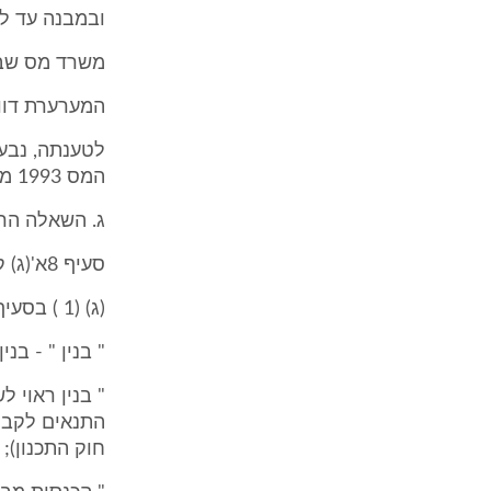
ובמבנה עד ליום 20.7.94 תמורת סכום של ,000$
משרד מס שבח חדרה
המערערת דווחה למש
המס 1993 מהקמת הבנין האמור.
ג. השאלה הראשונה: יס
סעיף 8א'(ג) קובע כדלקמן:
(ג) (1 ) בסעיף קטן זה -
" בנין " - בנ
" בנין ראוי 
חוק התכנון);