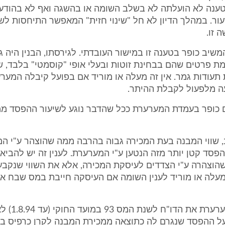
ענה לא הועלתה לא בשלב השומה או בהשגה ואף לא בהודע
עור. במהלך הדיון לא חל "שינוי חזית" המאפשר התיחסות ל
 זו.
 המשיב כופר בטענה זו במישור העובדתי. לגירסתו, הבנין היה 
ת פרטים שהם בבחינת זוטות ובעלי אופי "קוסמטי" בלבד, ש
תעודות גמר. אין זה מעלה או מוריד אם בפועל קיבלה המער
ה מלפעול לקבלת ההיתר.
גם כופר בעמדת המערערת ככל שהדבר נוגע לשיעור ההפסד מ
 שווי המבנה בעת המכירה גבוה בהרבה ממה שהוצהר ע"י המ
פסד קטן יותר מזה הנטען ע"י המערערת. לענין זה יש להביא
הוצהרה ע"י הצדדים לעיסקת המכירה, אלא את השווי שנקבע
מעלה או מוריד לענין השומה אם העיסקה חייבת במס שבח א
לו הגישה המערערת את ה