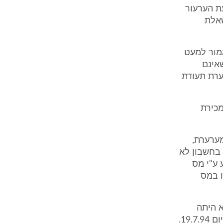
ת הערעור
שאלת
גמור למעט
אינם
ערת תעודת
מכירת
ערערת,
 בחשבון לא
 ע"י מס
ו במס
דו"ח לשנת המס 93 במועד החוקי (עד 1.8.94) לא היתה
יכולה לדווח על ההפסד שנגרם לה כתוצאה ממכירת המבנה לקרן כרפיס ביום 19.7.94.