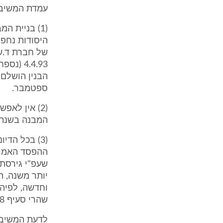
עמדת המשיב.
4.4.93 
ספטמבר.
המבנה בשנת 1994, כבר בשנת 93, שנה בה היה למערערת ריווח
(3) בכל הד
יותר משנה, 
שהרי סעיף 8א'(ג) כולל יסוד של "בנין ראוי לשימוש" כתנאי לתחולתו.
לדעת המשיב,