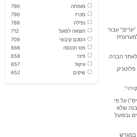
מומחה
790
מכרז
790
נפילה
788
חברת "ערים" עבור
הוצאה לפועל
712
למערערת
הסכם קיבוצי
709
מס הכנסה
666
פינוי
658
עיקול
657
פלוטניק
שיקים
652
") על פי
ש כמבנה שלא
ם ובפועל
 במגרש