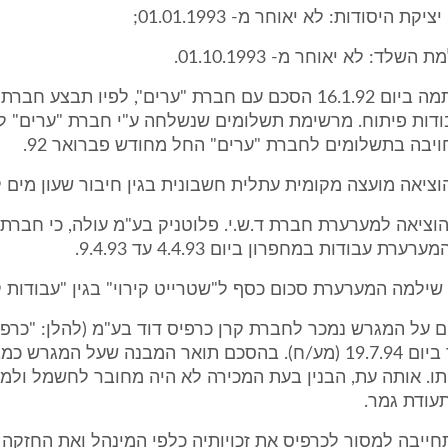
ת היסודות: לא יאוחר מ- 01.01.1993;
לד: לא יאוחר מ- 01.10.1993.
המערערת חתמה ביום 16.1.92 הסכם עם חברת "ערים", לפיו תבצע 
דות פיתוח. מרשימת תשלומים שנשלחה ע"י חברת "ערים" 
ויבה בתשלומים לחברת "ערים" החל מחודש פברואר 92.
ציאה למערערת חברת ד.ש.י. פלוטניק בע"מ עולה, כי חברת 
רת עבודות במחפרון ביום 4.4.93 עד 9.4.93.
על המגרש נמכר לחברת קרן כרפיס דוד בע"מ (להלן: "כרפיס
הסכם שנערך ביום 19.7.94 (מע/ח). בהסכם תואר המבנה שעל המגר
תו. אותה עת, הבנין בעת המכירה לא היה מחובר לחשמל ולמי
תעודת גמר.
ייבה למסור לכרפיס את זכויותיה כלפי המינהל ואת החזקה