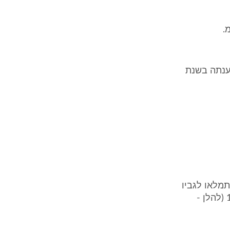
471 ש"ח שנבע לה לטענתה בשנת
תמלאו לגביו
התנאים לקבלת תעודת גמר בניה על פי חוק התכנון והבניה, התשכ"ה-1965 (להלן -