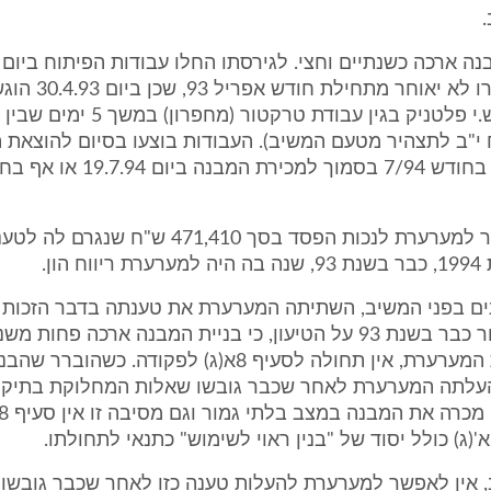
היסודות נחפרו לא יאוח
(נספח י"ב לתצהיר מטעם המשיב). העבודות בוצעו בסיום להוצאת 
הבנין הושלם בחודש 7/94 בסמוך למכירת המבנה ביום 4
(2) אין לאפשר למערערת לנכות הפסד בסך 471,410 
 הון.
יונים בפני המשיב, השתיתה המערערת את טענתה בדבר הזכות 
ההפסד האמור כבר בשנת 93 על הטיעון, כי בניית המבנה ארכה פחות
שעפ"י גירסת המערערת, אין תחולה לסעיף 8א(ג) לפקודה. כשהו
העלתה המערערת לאחר שכבר גובשו שאלות המחלוקת בתיק 
 אין לאפשר למערערת להעלות טענה כזו לאחר שכבר גובשו