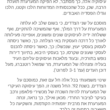
עיסוקיה אלה, כך מסתבר, לא הפיקה המערערת תועלת
הרבה, שכן, ככל שהכנסותיה המדווחות הלכו וקטנו, הלכו
וגדלו הפסדיה האבודים.
מוסכם על שני הצדדים, כי בשום שלב לא עלתה
המערערת על דרך המלך, ואף שהמשיכה להתקיים, ואף
ששלחה ידיה לעיסוקים שונים ומשונים, אופיינה פעילותה
לאורך כל דרכה העסקית באי הצלחה. כך, כאשר ניסתה
לעסוק בעסקי יעוץ, שנכשלו; כך, כאשר ניסתה להכנס
לעסקי שעונים שקרסו, כך בעסקי היבוא, בתיווך דירות
נופש בתורכיה, ובעוד מלאכות ועיסוקים עליהם העיד
בעליה ומנהלה של המערערת, מר שמואל רוטנברג, מעל
דוכן העדים (עמ' 3-1 לפרוט').
שינוי משמעותי בכל אלה חל עם זאת, כמוסכם על
הצדדים, בשנת 92'. החל משנה זו, הפך עיסוקה העיקרי
של המערערת להיות השכרה של מכשירי פלאפון ורכב
בעיקר לציבור החרדי. מכאן ואילך, כך נראה, זנחה
המערערת את מרבית יוזמותיה הקודמות, והשקיעה כל
משאביה בתחום זה בלבד.