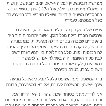
מפרשת רובינשטיין (עמ"ה 29/94 יואב רובינשטיין ושות'
נ' פשמ"ג מיסים כרך יא3/ עמ' ה17-) שדן בנושא הכרה
בהפסדים משנים קודמות, ושעליו הצביע ב"כ המערערת
כעל אסמכתא לעמדתו.
עניינו של פסק דין זה בקליפת אגוז, הוא, במערערת
שרכשה חברה ריקה מכל תוכן, ואשר יתרונה היחיד היה
בהפסדים שצברה בטרם חדלה מפעילות. במתכונתה
החדשה, עסקה החברה בעיקר בעסקי מקרקעין שהניבו
לה הכנסות יפות. סלע המחלוקת בין המערערת דשם,
לבין פקיד השומה, היה בשאלה אם יש לאפשר
למערערת, לקזז אותם הפסדים של החברה הנרכשת,
משנים עברו, בטרם מכירתה.
בית המשפט, מפי השופט פלפל קבע כי אין כל מניעה
שכך ייעשה; וההשלכה לעניננו, אליבא דמערערת, ברורה.
אני לדידי, אינני בטוחה שכך. שהרי, נושאי הדיון הכא
והתם שונים הם, וכך גם ההשלכות המיסויות המתחייבות
מהם. בעניננו כמוזכר, לא בהכרה בהפסדים משנים עברו