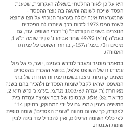
היא על כן לאור החלטתי בשאלה העקרונית, שטענת
הפסד שייכת לשומה והשגה בה נוצר ההפסד -
שהמערערת אינה יכולה בערעור הנוכחי על הצו שהוצא
לשנת המס 1973 לזכות בכך שיותרו לה הפסדים
הנוצרים בשנים הקודמות" (ר' דברי השופט, עוד, גם
בעמ"ה (ת"א) 49/93 שחר אביהו נ' פקיד שומה ת"א 1,
מיסים ח3/ בעמ' ה157-, בו חזר השופט על עמדתו
האמורה).
במאמר מוסגר ומעבר לנדרש בעניננו, יוער, כי אל מול
עמדתו זו של השופט פלפל, בנושא ההכרה בהפסדים
משנים קודמות, ניצבו בשעתו עמדות אחרות של בתי
המשפט, שראו לקבל שומות הפסדים ולהכיר בהם בשנה
מאוחרת (ר', עמ"ה 1003/69 מ.ד.מ. בע"מ נ' פ"ש ת"א 2,
פד"א ד 82). אלא, שבסופו של דבר אומצה עמדת בית
המשפט בענין טמפו גם על ידי המחוקק, בתיקון 114
לפקודה, כך שהיום מהווה "שומת הפסדים", שומה סופית
לפי כללי השומה הרגילים, ואין להבדיל עוד בינה לבין
שומת הכנסות.