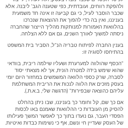
ולהפקת רווחים, ועובדתית, כפי שטענה הגב' ליבנה. אלא
שכבר הוסבר לעיל, כי גם קביעה זו אינה חד משמעית
בעניננו, ואין בה כדי להפוך את ההוצאות שנכרכו
בהלוואות האמורות למנותקות מהליך הייצור שהחברה
ניסתה למשוך לאורך השנים, גם אם ללא הצלחה.
בענין החברה לפיתוח טבריה הנ"ל, הסביר בית המשפט
בהתיחסו לסוגיה זו:
"הכסף שהולווה למערערת ושעליו שילמה ריבית, בוודאי
שהוא שימש בידה למטרה הונית, אך לא מצאתי יסוד
לסברה, שרק כספי הלוואה המשמשים במחזור היום יומי
בעסק מזכים את הלווה לנכות את הריבית המשתלמת
עליהם כהוצאה שבפירות" (הדגשה שלי, ב.א.ת.).
אם כך שם, קל וחומר כך בעניננו, שבו ניתן בהחלט
להסיק מן העובדות כי ההלוואות שאמנם באו לכסות
הפסדי העבר, גם נועדו בתוך כך לאפשר המשך פעילותו
של העסק שעדיין חי ונשם, אף כי נשימות כבדות ואיטיות.