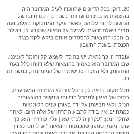
20. דוק: בכל הדיונים שהוזכרו לעיל, המדובר היה
בהוצאות או בניכוים שדווחו בשנה בה קם חיובו של
הנישום לדווח עליהם, כאשר עיקר המחלוקת באלה, נעה
סביב שאלת זכאותו לערער על הסיווג שנקבע לו, בשלב
בו הפכו ההוצאות להפסדים אותם ביקש לקזז כנגד
הכנסתו בשנת החשבון.
עובדה זו, כך נראה, יש בה כדי לשמש קל וחומר לעניננו,
שבו המדובר הוא כאמור בהוצאות שלא דווחו כלל בעת
התהוותן, ולא הוזכרו ברישומיה של המערערת, במשך זמן
רב.
מכל מקום, נראה לי, כי כל עוד לא העמידה המערערת,
בסיס של היגיון למחדל הדיווחי שנקשר בהוצאותיה
הנ"ל, ולאי תביעתן על ידה באותן שנים רלוונטיות
כמתחייב, אין בידה לתבוע התרתן של אלה היום, לאחר
שחלף זמנן; "עקרון הילכתי שאין עליו עוררין" הוא, כך
עולה מענין טמפו, שהכנסות והוצאות "יש ליחס לצורך
חישוב ההכנסה החייבת, אך ורק לאותן שנים בהן נוצרו,