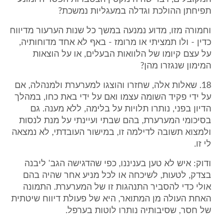
תפיחתן ההולכת וגדלה במעגליות נמשכת?
וחמורה מזו, מדוע נמנעה במשך כל שנות הערעור מדיווח
כדין - ולו תמציתי או מרומז - באף לא אחד מדוחותיה,
על עצם קיומו של הלוואות הבעלים, או על הוצאות
המימון שנגזרו מהן?
18. שאלות אלה, שחזרו והוצגו למערערת ולמנהלה, אם
על ידי פקיד השומה עצמו ואם על ידי באת כחו, במהלך
הדיון בפני, נותרו תלויות על בלימה, ללא מענה. גם
בסיכומי המערערת, בהם שבתי ועיינתי על מנת לנסות
ולמצוא תשובה לדילמה זו, במישור העובדתי, לא נמצאה
לי זו.
ודוק: איש לא טען בעניננו, כפי שהדגישה הגב' ליבנה
בצדק, לטעות, לשיכחה או לכל מניע אחר שהיה בהם
אולי כדי להסביר התנהגות זו של המערערת. התמונה
האחת העולה מן המתואר, היא של פעולת דיווח שיטתית
של חסר, שסיבותיה נותרו לוטות בערפל.