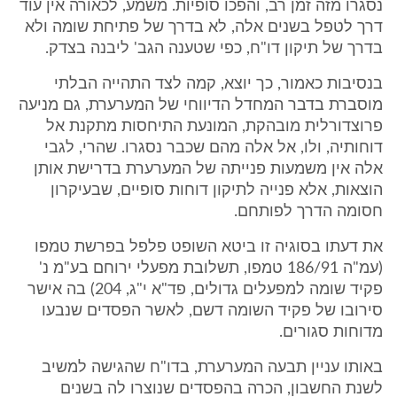
נסגרו מזה זמן רב, והפכו סופיות. משמע, לכאורה אין עוד
דרך לטפל בשנים אלה, לא בדרך של פתיחת שומה ולא
בדרך של תיקון דו"ח, כפי שטענה הגב' ליבנה בצדק.
בנסיבות כאמור, כך יוצא, קמה לצד התהייה הבלתי
מוסברת בדבר המחדל הדיווחי של המערערת, גם מניעה
פרוצדורלית מובהקת, המונעת התיחסות מתקנת אל
דוחותיה, ולו, אל אלה מהם שכבר נסגרו. שהרי, לגבי
אלה אין משמעות פנייתה של המערערת בדרישת אותן
הוצאות, אלא פנייה לתיקון דוחות סופיים, שבעיקרון
חסומה הדרך לפותחם.
את דעתו בסוגיה זו ביטא השופט פלפל בפרשת טמפו
(עמ"ה 186/91 טמפו, תשלובת מפעלי ירוחם בע"מ נ'
פקיד שומה למפעלים גדולים, פד"א י"ג, 204) בה אישר
סירובו של פקיד השומה דשם, לאשר הפסדים שנבעו
מדוחות סגורים.
באותו עניין תבעה המערערת, בדו"ח שהגישה למשיב
לשנת החשבון, הכרה בהפסדים שנוצרו לה בשנים