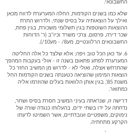
החשבונאי.
שלא כמו בשנים הקודמות, החלה המערערת לדווח מכאן
ואילך על הוצאותיה על בסיס שנתי, ולדרוש התרת
ההוצאות השוטפות בגין תשלומי משכורת, בגין פחת,
שכר דירה, פרסום, צרכי משרד וכיו"ב (ר' הדוחות
החשבונאים הרלוונטיים, מע8/ - מע10/).
6. עד כאן הכל טוב ויפה; אלא שלצד כל אלה החליטה
המערערת לפתע פתאום בשנה זו - אולי בעקבות המהפך
שהתרחש אצלה, ואולי לא - לדרוש מן המשיב החזר כל
הוצאות המימון שהוציאה כטענתה בשנים הקודמות החל
משנת 85', בגין אותן הלוואות בעלים שהוזרמו אליה
כמתואר.
דרישה זו, שנראתה בעיני המשיב חסרת בסיס ושחר,
נדחתה על ידו בשתי ידים, בהעלותו כנגדה שורה של
נימוקים, משפטיים ועובדתיים, אשר השמיטו לדעתו
הקרקע מתחתיה.