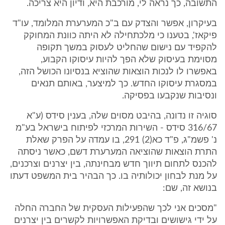
התשובה, כך נראה לי, מורכבת היא, ודיון היא צריכה.
בעיקרון, אפשר והצדק עם ב"כ המערערת המלומד, עו"ד
פיקאז', בטענו כי מלכתחילה לא היתה כוונת המחוקק
להקפיד עם נישום שהחליט לעסוק במשך תקופה
מסוימת בעיסוק שלא הפך להיות עיסוקו הקבוע,
באפשרו לו לנכות הוצאות שהוציא בנסיונו הכושל הזה,
במסגרת עיסוקו החדש. כך למיצער, באותם תנאים
ונסיבות שנקבעו בפסיקה.
סוגיה זו נדונה, בהיבט מסוים שלה, בענין סידס (ע"א
316/67 סידס - השירות המרכזי לפיתוח בישראל בע"מ
נ' פשמ"ג, פ"ד כא(2) 291, בו עמדה על הפרק שאלת
התרת הוצאות שהוציאה המערערת דשם, כאשר ניסתה
להכנס לתחום תיווך חדש מבחינתה, בין יצרנים וצרכנים,
על מנת לבחון יכולותיה בו. כך הבהיר בית המשפט דעתו
בנושא זה, שם:
"מסכים אני לכך שהפעילות העסקית של החברה החלה
על ידי גישושים ובדיקת האפשרויות לקשרים בין יצרנים