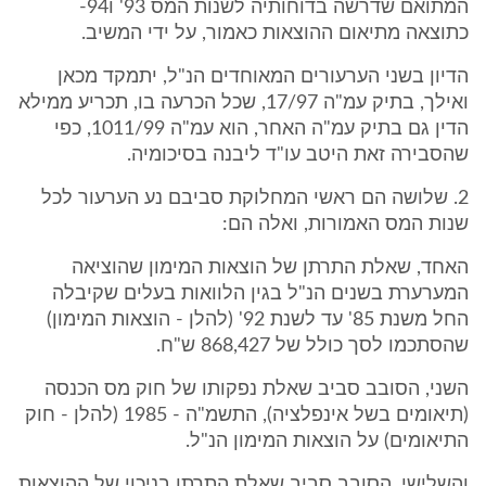
המתואם שדרשה בדוחותיה לשנות המס 93' ו94-
כתוצאה מתיאום ההוצאות כאמור, על ידי המשיב.
הדיון בשני הערעורים המאוחדים הנ"ל, יתמקד מכאן
ואילך, בתיק עמ"ה 17/97, שכל הכרעה בו, תכריע ממילא
הדין גם בתיק עמ"ה האחר, הוא עמ"ה 1011/99, כפי
שהסבירה זאת היטב עו"ד ליבנה בסיכומיה.
2. שלושה הם ראשי המחלוקת סביבם נע הערעור לכל
שנות המס האמורות, ואלה הם:
האחד, שאלת התרתן של הוצאות המימון שהוציאה
המערערת בשנים הנ"ל בגין הלוואות בעלים שקיבלה
החל משנת 85' עד לשנת 92' (להלן - הוצאות המימון)
שהסתכמו לסך כולל של 868,427 ש"ח.
השני, הסובב סביב שאלת נפקותו של חוק מס הכנסה
(תיאומים בשל אינפלציה), התשמ"ה - 1985 (להלן - חוק
התיאומים) על הוצאות המימון הנ"ל.
והשלישי, הסובב סביב שאלת התרתן בניכוי של ההוצאות