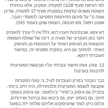
לפי הוראת סעיף 28(ב) לפקודה, עסקינן, אלא בהתרת
הוצאות משנים קודמות במסגרת סעיף 17 לפקודה, שדינן
שונה (ר' על סיכום התיחסות הפסיקה להפסדי העבר,
אמנון רפאל, מס הכנסה, הוצאת שוקן בעמוד 545).
דא עקא, שבנסיבות הענין דנא, כלל אין לי צורך להעמיק
חקר בפן העקרוני של סוגיה זו. דינה של שאלת העמסת
ההוצאות מן העיסוק האחד על ההכנסות מן העיסוק
האחר, להחתך גם היא, במקרה ספציפי זה, במישור
העובדתי דווקא.
13. ומהו, אותו מישור עובדתי עליו מבקשת המערערת
להיבנות בעניננו?
כבר הובהר בפרק העובדות לעיל, כי טווח המטרות
שקבעה לעצמה המערערת מלכתחילה, היה רחב ביותר,
בהכילו גם עיסוק ב"סחר" בינלאומי, גם עיסוק בעסקי
תיווך, גם בעסקי יעוץ, גם ביבוא וגם בניהול ושירותים.
וכלום ניתן לומר שהעיסוקים אליהם שלחה ידה בפועל