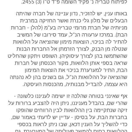
לפיתוח טבריה נ' פקיד השומה פ"ד ט"ו (3) 2455.
באותו ענין, יש להזכיר, נדון עניינה של חברה שהיתה
הבעלים של מלון גלי כנרת ואשר החזיקה במרבית
מניותיה של חברת מרומי טבריה בע"מ (להלן - חברות
הבת). במרכז ערעורה הנ"ל, עמד סירובו של המשיב
להתיר לה בניכוי, הוצאות מימון שהוציאה על הלוואות
שנטלה מן הבנק, לצורך הזרמתן אל החברות הבנות
שהשתמשו בהן לצורך עיסוקיהן. השופט ויתקון שהחליט
שראה בספי אותן הלוואות, מקור הכנסתן של חברות
הבת, התיר למערערת בניכוי את הוצאות המימון
שהוציאה על ההלוואות הנ"ל, גם בשנים בהן לא נהנתה
היא עצמה, להבדיל מבנותיה, מהכנסות העיסקה.
אף שאינני בטוחה שהלכה זו ישימה לעניננו כלשונה -
שהרי שם, בהבדל מעניננו, ניתן היה להצביע ברורות על
זיקה שנתקיימה בין ההלוואות לבין הרווחים שהופקו
בחברות הבת, על בסיסן - עדיין יש לדעתי באמור שם,
כדי להשליך על הענין דכאן, שבו ניתן לראות בכספי
ההלוואות בסיס להמשך פעילותה של המערערת, גם