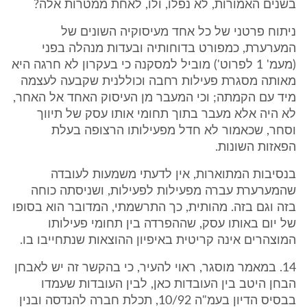
בשנים האמורות, לא נפלו, ולו, לאחת ממטרות אלה?
ניתוח פרטני של כל אחד מעיסוקיה השונים של
המערערת, כמפורט בדוחותיה ובעדות מנהלה בפני
(מעמ' 1 לפרוט') מוביל למסקנה כי בעקרון לא חרגה היא
מאותה מסגרת פעילות רחבה וכוללנית שקבעה לעצמה
מיד עם הקמתה; וכי המעבר מן העיסוק האחד אל האחר,
לא היה אלא מעבר בתוך תחומי אותו עסק של תיווך
וסחר, שכאמור לא חדל מפעילותו הרצופה בעלת
הפאזות השונות.
בנסיבות המתוארות, אין לדעתי משמעות לעובדה
שהמערערת עברה מפעילות לפעילות, ושניסתה כוחה
בזה וגם בזה. מהותית, כך התרשמתי, המדובר הוא בסופו
של יום באותו עסק, שההפרדה בין תחומי פעילותו
המוצהרים אינה קריטית באיפיון ההוצאות שנתחייבו בו.
14. במאמר מוסגר, ראוי להעיר, כי בהקשר זה יש לאבחן
הבחן היטב בין העובדות כאן, לבין העובדות שעמדו
בבסיס הדיון בעמ"ה 10/92, תכלת חברה להנדסה ובנין