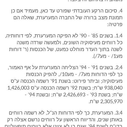
4. סיכום הרקע העובדתי שפורט עד כאן, מעמיד אם כן
תמונת מצב ברורה של החברה המערערת, שאלה הם
פרטיה:
1.4. בשנים 85' - 90' לא הפיקה המערערת, לפי דוחותיה,
כל רווחים מעיסוקיה השונים, ולמעשה שרדה משנה
לשנה בתוך העדר מוחלט כמעט, של הכנסות (ר' דוחות
מע1/ - מע7/).
2.4. בשנים 91' - 94' הצליחה המערערת על אף האמור,
כך לפי הדוחות מע7/ - מע10/, להפיק הכנסות
מעיסוקיה; וביתר פירוט: בשנת 91' רשמה הכנסה ע"ס
938,040 ש"ח; בשנת 92' רשמה הכנסה ע"ס 1,426,003
ש"ח; בשנת 93' - 2,426,693 ש"ח; ובשנת 94' -
2,305,970 ש"ח.
3.4. המערערת, כך לפי הדוחות הנ"ל, לא רשמה רווחים
באותן שנים, והדיווח הראשון על רווחים נרשם אצלה רק
בדו"ח לשנת 94', שגם בו לא צוינו אלא רווחים תיפעוליים