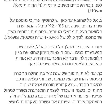
לפני ניכוי הפסדים משנים קודמות (ר' הדוחות מע9/
ומע10/).
5. אל כל שהובא עד כאן יש להוסיף עוד, כי מוסכם על
שני הצדדים, שבשנים 85' - 92' קיבלה המערערת
הלוואות בעלים מבעלי מניותיה, בסכומים גבוהים מאד,
שהסתכמו לסך כולל של 475,961 ש"ח (מש10/ ומע16/).
מוסכם עוד, כי במהלך כל השנים הנ"ל, לא דרשה
המערערת בניכוי, שום הוצאות מימון שהוציאה בגין
הלוואות אלה, ודבר לא הוזכר בדוחותיה, לא אודות
ההלוואות ולא אודות ההוצאות שנגזרו מהן.
כך, עד לאותו היפוך של שנת 92' בה החלה החברה
בעיסוקה החדש, הוא כמוזכר, שירותי פלאפון ורכב
למיגזר החרדי, שבעקבותיו הוכנסו אצלה שינוים
מהותיים. בשנה זו שכרה לעצמה המערערת משרד לניהול
ענייניה, צירפה את בנו של מר רוטנברג כמנהל, החלה
בהעסקת עובדים, ושינתה את גישתה העקרונית לנושא