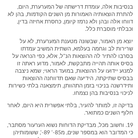
בנסיבות אלה, עומדת דרישתה של המערערת, היום,
להתרת הוצאותיה האמורות מן השנים הקודמות, בהן לא
דווחו אלה ובהן ולא נרמז קיומן, כחסרת אחיזה בדין,
וכבלתי מוסברת כלל.
יוצא מן האמור, שבשונה מטענת המערערת, לא על
שרירות לב וגחמה בעלמא, השתית המשיב עמדתו
בסרבו להתיר לה ההוצאות הנ"ל, אלא, כפי הנראה על
בסיס אותה תהייה מתבקשת, לאמור, מדוע ראתה זו
למנוע יידועו על ההוצאות, במועד הראוי; שמא ניצבה
בבסיס שתיקתה, הידיעה שאם תדווחנה ההוצאות
ותידרשנה בניכוי בזמן התהוותן, תימצאנה בלתי כשירות
לניכוי בנסיבות בהן נצמחו.
בדיקה זו, למותר להעיר, בלתי אפשרית היא היום, לאחר
חלוף השנים כמתואר.
19. וחשוב מכל, מבדיקת הדוחות נשוא הערעור מסתבר,
כי המדובר הוא במספר שנים, מ85-' 89-', ששומותיהן