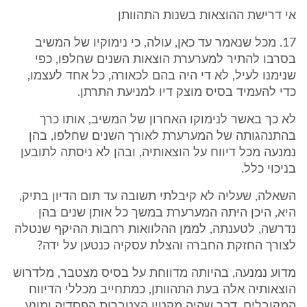
אי דרישת ההוצאות בשנות התהוותן
17. מכל שנאמר עד כאן, עולה, כי נימוקיו של המשיב
בסרבו להתיר למערערת הוצאות השנים שחלפו, כפי
שנימנו לעיל, לא די היה בהם לכאורה, כל אחד לעצמו,
כדי להעמיד בסיס מוצק דיו למניעת התרתן.
לא כך באשר לנימוקו האחרון של המשיב, אותו כרך
בהתנהגותה של המערערת לאורך השנים שחלפו, בהן
נמנעה מכל דיווח על הוצאותיה, ובהן לא ניסתה לתובען
בניכוי כלל.
השאלה, שעליה לא קיבלתי תשובה עד תום הדיון בתיק,
היא, היכן היתה המערערת במשך כל אותן שנים בהן
נדרשה, לטענתה, לממן ההלוואות רחבות ההיקף שנטלה
לצורך החזקת החברה והצלת עסקיה כנטען על ידה?
מדוע נמנעה, בהיותה מדווחת על בסיס מצטבר, מלדרוש
הוצאותיה אלה בעת התהוותן, כמתחייב מכללי הדיווח
המקובלים, דבר שהיה מקטין הצטברות הפסדיה ומונע