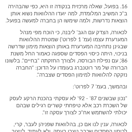
16. בפועל, שאלה מרכזית בנקודה זו היא, כפי שהבהירה
ב"כ המשיב המלומדת, למה יועדו ההלוואות נשוא אותן
הוצאות נדרשות, ולמה שימשו הן בחברה למעשה בפועל.
לכאורה, הצדק עם הגב' ליבנה, כי הוכח מפי מנהל
המערערת עצמו (עמ' 1 לפרוט') שמטרת ההלוואות
שבגינן נתחיבה המערערת באותן הוצאות מימון שדרשה
בניכוי, היתה כיסוי הפסדים שספגה כאמור החל משנת
86', עם נפילת הבורסה, ולצורך החזקתה "בחיים". בלשונו
הברורה של מר רוטנברג בעומדו על הדוכן: "החברה
נזקקה להלוואות למימון הפסדים שצברה".
ובהמשך, בעמ' 7 לפרוט':
"נכון שבשנים 87' - 92' לא עסקתי בהכנת הרקע לעסק
של השכרת רכב אלא טיפחתי קשרים רגילים שבהם
יכולתי להשתמש אח"כ לצורך עסקה זו".
לכאורה, ענין לנו אם כן, בהלוואות שפניהן לעבר, קרי,
לכיסוי הפסדים שכבר נוצרו בעסק, ולא לעתיד, לייצור