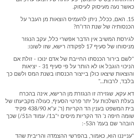
כאשר נעה מעיסוק לעיסוק.
15. האם, ככלל, ניתן להעמיס הוצאות מן העבר על
הכנסותיה של שנת הדו"ח?
לגירסת המשיב אין הדבר אפשרי כלל, עקב הנגזר
מניסוחו של סעיף 17 לפקודה רישא, שזו לשונו:
"לשם בירור הכנסתו החייבת של אדם ינוכו - זולת אם
הניכוי הוגבל או לא הותר על פי סעיף 31 - יציאות
והוצאות שיצאו כולן בייצור הכנסתו בשנת המס ולשם כך
בלבד, לרבות..."
דא עקא, שגזירה זו הנגזרת מן הרישא, אינה בהכרח
בעלת השלכות על יתר פרטי הסעיף, כעולה מקביעתו של
בית המשפט בענין הד הקריות (ר', ע"א 438/90 פקיד
שומה חיפה נ' הד הקריות מיסים י"ב1/ עמוד ה51/) שכך
הובהר שם בעמ' ה53-:
"ענייננו הוא, כאמור, בהפרשי ההצמדה והריבית שהד