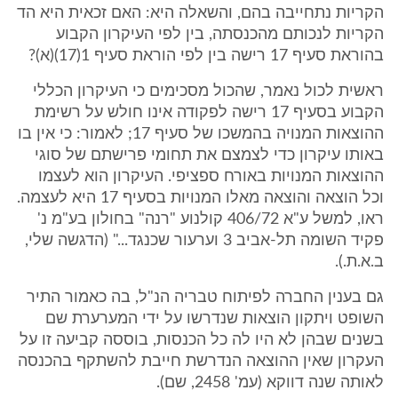
הקריות נתחייבה בהם, והשאלה היא: האם זכאית היא הד
הקריות לנכותם מהכנסתה, בין לפי העיקרון הקבוע
בהוראת סעיף 17 רישה בין לפי הוראת סעיף 1(17)(א)?
ראשית לכול נאמר, שהכול מסכימים כי העיקרון הכללי
הקבוע בסעיף 17 רישה לפקודה אינו חולש על רשימת
ההוצאות המנויה בהמשכו של סעיף 17; לאמור: כי אין בו
באותו עיקרון כדי לצמצם את תחומי פרישתם של סוגי
ההוצאות המנויות באורח ספציפי. העיקרון הוא לעצמו
וכל הוצאה והוצאה מאלו המנויות בסעיף 17 היא לעצמה.
ראו, למשל ע"א 406/72 קולנוע "רנה" בחולון בע"מ נ'
פקיד השומה תל-אביב 3 וערעור שכנגד..." (הדגשה שלי,
ב.א.ת.).
גם בענין החברה לפיתוח טבריה הנ"ל, בה כאמור התיר
השופט ויתקון הוצאות שנדרשו על ידי המערערת שם
בשנים שבהן לא היו לה כל הכנסות, בוססה קביעה זו על
העקרון שאין ההוצאה הנדרשת חייבת להשתקף בהכנסה
לאותה שנה דווקא (עמ' 2458, שם).