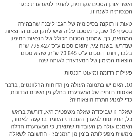
ואשר אותן הסכים עקרונית, להתיר למערערת כנגד
הכנסותיה לשנה זו.
טעות זו תוקנה בסיכומיה של הגב' ליבנה שהבהירה
בסעיף 16 שם, כי מוסכם עליה שיש לתקן סכום ההוצאות
המתואם, כך, שמתוך הסכום הכולל של הוצאות המימון
שנדרשו בשנת 92', יתואם סכום ע"ס 795,427 ש"ח
בלבד, ויותר הסכום ע"ס 73,845 ש"ח, שהוא סכום
הוצאות המימון של המערערת לאותה שנה.
פעילות רדומה ומיעוט הכנסות
10. האם יש בתמונה העולה מן הדוחות הרלוונטים, בדבר
אפסות רווחיה של המערערת בחלק מן השנים הנדונות,
כדי למנוע התרת הוצאותיה?
שאלה זו שביסודה שאלה משפטית היא, דורשת בראש
כל, התיחסות למערך העובדתי העומד ברקעה, לאמור,
האמנם עולה מן העובדות שתוארו, כי המערערת חדלה
ממשית מפעילותה בזמן מן הזמנים? - התשובה לשאלה