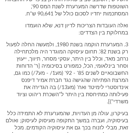
השוטפות שדרשה המערערת לשנת המס 90',
המסתכמות יחדיו לסכום כולל של 90,641 ש"ח.
ואלה העובדות הצריכות לדיון דנא, שלא הועמדו
במחלוקת בין הצדדים:
3. המערערת הוקמה בשנת 1980, ולמעשה החלה לפעול
רק בשנת 82'. תחום עיסוקה המוגדר היה מלכתחילה
נרחב מאד, וכלל בין היתר, עסקי מסחר, תיווך, ייעוץ
וסחר בינלאומי, הכל, כמפורט בסיכומיה [ר' הדוחות
החשבונאיים לשנים 85' - 92' (מע1/ - מע7/) כמו גם,
המרצת הפתיחה שהגישה נגד חברת אמיר דיפנס
אינדוסטרי לימיטד ואח' (מע13/) בה הגדירה את
פעילותה כמתיחסת בין היתר ל"השכרת ריהוט וציוד
משרדי")].
בעיקרון, עולה מן העדויות, שהמערערת לא התמידה כלל
בעיסוקיה, ועברה במשך התקופה מעיסוק לעיסוק; ואולם
זאת, מבלי לזנוח בכך גם את עיסוקיה הקודמים. מכל