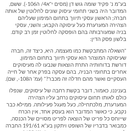
בע"מ נ' פקיד שומה גוש דן (מסים י"א4/ ה106-). ששם,
המדובר היה בשני תחומי עיסוק שונים לחלוטין של אותה
חברה; הראשון עסקי תיווך בתחום המימון שעליהם
הצהירה המערערת כעל עיסוקה הקבוע; והשני, עסקי
בניה שמעורבותה בהם הופסקה לחלוטין זמן רב קודם.
בלשון פסק הדין:
"השאלה המתבקשת כמו מעצמה, היא, כיצד זה, חברה
שעיסוקה המוצהר הוא עסקי תיווך בתחום המימון,
דורשת בדוחותיה התרת הוצאות שנבעו לה מעיסוקים
אחרים בתחומי הבניה, בהם עסקה בפרק אחר של חייה
העסקיים ואשר מהם חדלה זה מכבר?" (עמ' ה108-, שם).
בעניננו, כאמור, דובר בקשת רחבה של עיסוקים, שנפלו
כולם לאותו תחום עיסוקים נרחב עליו הצהירה
המערערת, מלכתחילה, כעל מעגל פעילותה. ממילא כבר
נקבע, כי כאשר המדובר הוא בעסק אחד, אין הכרח
שייוחס כל פריט של הוצאה לפריט מסויים של הכנסה,
כמבואר בדבריו של השופט ויתקון בע"א 191/61 החברה