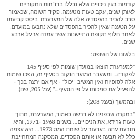
קודמות בגין ניכויים שלא נכללו בדו"חות המקוריים
לאותן שנים, עקב טעות מטעמה. פקיד השומה, שכאמור
סרב להכיר בהפסדיה אלה של המערערת, ביסס קביעתו
על הטענה שאין להכיר בהפסדים שלא נתבעו במועדם,
לאחר חלוף תקופת התיישנות אשר עמדה אז על ארבע
שנים.
בלשונו של השופט:
"למערערת הוצאו במועדן שומות לפי סעיף 145
לפקודה... ומשעבר המועד הנקוב בסעיף זה, הפכו שומות
אלה לסופיות ואין המשיב "יכול" - אף אם ירצה בכך -
להפעיל את סמכותו על פי הסעיף..." (עמ' 205, שם).
ובהמשך (בעמ' 208):
"במקרה שבפנינו לא דרשה כאמור, המערערת, מתוך
טעות גרידא, את הניכויים… בשנים 1968 -1971, והיא
תובעת עתה בערעור על שומת המס 1973… היא עצמה
כלל לא תבעה אז אותם הפסדים. המסקנה המתחייבת