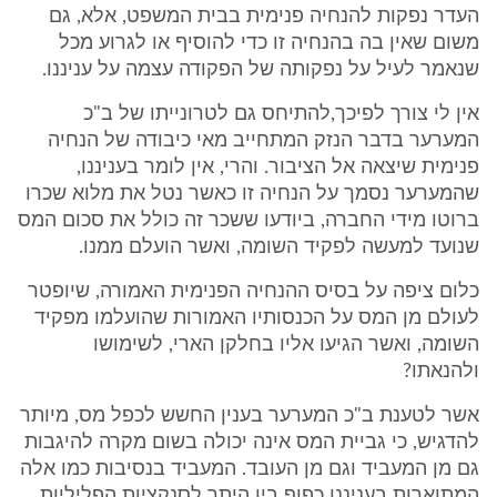
העדר נפקות להנחיה פנימית בבית המשפט, אלא, גם
משום שאין בה בהנחיה זו כדי להוסיף או לגרוע מכל
שנאמר לעיל על נפקותה של הפקודה עצמה על עניננו.
אין לי צורך לפיכך,להתיחס גם לטרונייתו של ב"כ
המערער בדבר הנזק המתחייב מאי כיבודה של הנחיה
פנימית שיצאה אל הציבור. והרי, אין לומר בעניננו,
שהמערער נסמך על הנחיה זו כאשר נטל את מלוא שכרו
ברוטו מידי החברה, ביודעו ששכר זה כולל את סכום המס
שנועד למעשה לפקיד השומה, ואשר הועלם ממנו.
כלום ציפה על בסיס ההנחיה הפנימית האמורה, שיופטר
לעולם מן המס על הכנסותיו האמורות שהועלמו מפקיד
השומה, ואשר הגיעו אליו בחלקן הארי, לשימושו
ולהנאתו?
אשר לטענת ב"כ המערער בענין החשש לכפל מס, מיותר
להדגיש, כי גביית המס אינה יכולה בשום מקרה להיגבות
גם מן המעביד וגם מן העובד. המעביד בנסיבות כמו אלה
המתוארות בעניננו כפוף בין היתר לסנקציות הפליליות