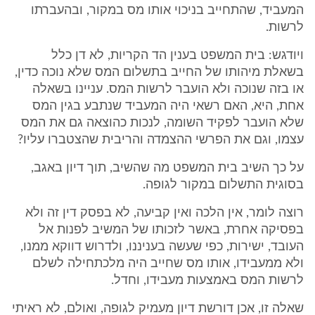
המעביד, שהתחייב בניכוי אותו מס במקור, ובהעברתו
לרשות.
ויודגש: בית המשפט בענין הד הקריות, לא דן כלל
בשאלת מיהותו של החייב בתשלום המס שלא נוכה כדין,
או בזה שנוכה ולא הועבר לרשות המס. עניינו בשאלה
אחת, היא, האם רשאי היה המעביד שנתבע בגין המס
שלא הועבר לפקיד השומה, לנכות כהוצאה גם את המס
עצמו, וגם את הפרשי ההצמדה והריבית שהצטברו עליו?
על כך השיב בית המשפט מה שהשיב, תוך דיון באגב,
בסוגית התשלום במקור לגופה.
רוצה לומר, אין הלכה ואין קביעה, לא בפסק דין זה ולא
בפסיקה אחרת, באשר לזכותו של המשיב לפנות אל
העובד, ישירות, כפי שעשה בעניננו, ולדרוש דווקא ממנו,
ולא ממעבידו, אותו מס שחייב היה מלכתחילה לשלם
לרשות המס באמצעות מעבידו, וחדל.
שאלה זו, אכן דורשת דיון מעמיק לגופה, ואולם, לא ראיתי