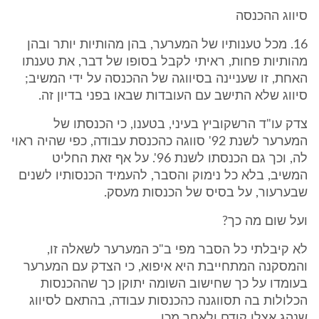
סיווג ההכנסה
16. מכל טענותיו של המערער, בהן מהותיות יותר ובהן
מהותיות פחות, ראיתי לקבל בסופו של דבר, את טענתו
האחת, זו שעניינה בסיווגה של ההכנסה על ידי המשיב;
סיווג שלא התישב עם העובדות שבאו בפני בדיון זה.
צדק עו"ד הרשקוביץ בעיני, בטענו, כי הכנסתו של
המערער לשנת 92' סווגה כהכנסת עבודה, כפי שהיה ראוי
לה, וכך גם הכנסתו לשנת 96'. על אף זאת החליט
המשיב, בלא כל נימוק והסבר, להעמיד הכנסותיו לשנים
שבערעור, על בסיס של הכנסות מעסק.
ועל שום מה כך?
לא קיבלתי כל הסבר מפי ב"כ המערער לשאלה זו,
והמסקנה המתחייבת היא איפוא, כי הצדק עם המערער
בעומדו על כך שחישוב השומה יתוקן כך שההכנסות
הכלולות בה תסווגנה כהכנסות עבודה, בהתאם לסיווג
שנהג אצלו קודם ולאחר מכן.