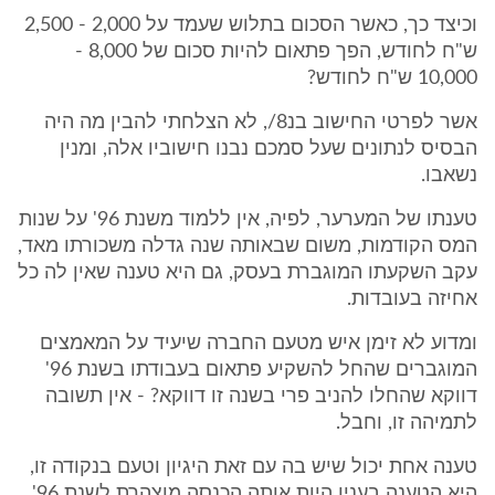
וכיצד כך, כאשר הסכום בתלוש שעמד על 2,000 - 2,500
ש"ח לחודש, הפך פתאום להיות סכום של 8,000 -
10,000 ש"ח לחודש?
אשר לפרטי החישוב בנ8/, לא הצלחתי להבין מה היה
הבסיס לנתונים שעל סמכם נבנו חישוביו אלה, ומנין
נשאבו.
טענתו של המערער, לפיה, אין ללמוד משנת 96' על שנות
המס הקודמות, משום שבאותה שנה גדלה משכורתו מאד,
עקב השקעתו המוגברת בעסק, גם היא טענה שאין לה כל
אחיזה בעובדות.
ומדוע לא זימן איש מטעם החברה שיעיד על המאמצים
המוגברים שהחל להשקיע פתאום בעבודתו בשנת 96'
דווקא שהחלו להניב פרי בשנה זו דווקא? - אין תשובה
לתמיהה זו, וחבל.
טענה אחת יכול שיש בה עם זאת היגיון וטעם בנקודה זו,
היא הטענה בענין היות אותה הכנסה מוצהרת לשנת 96',