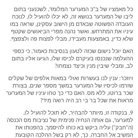
כל מאמציו של ב"כ המערער המלומד, לשכנעני בתום
ליבו של המערער בנושא זה, לא יכלו להועיל לו, לנוכח
העובדה הפשוטה שבאדם מן הישוב עסקינן, שראה במו
עיניו את המתרחש, ואשר נהנה מפרי הביאושים שקטף
שלא כדין, באמצעות מעבידו, מבלי לפצות פה ולצפצף.
האם יוכל נישום שכזה לטעון בנסיבות כאמור, כי כספי
ההעלמה שנכנסו בעיקרם לכיסו שלו, הגיעו אליו בתום
לב, ומבלי שיבין מנין וכיצד נצמחו?
ויוזכר: ענין לנו בעשרות ואולי במאות אלפים של שקלים
שזרמו לכיסיו של המערער במשך מספר שנים, בצורת
שכר ברוטו, ללא מס. האם כדי כך טחו עיניו של המערער
מראות את שכל בר בי רב היה רואה מיד?
9. בנקודה זו, מיותר להבהיר, לא תוכל להועיל לו,
למערער, גם אותה הנחיה פנימית של נציבות מס הכנסה
(ה"חבק") עליה ביקש בא כוחו להיסמך, בהפנותו את
המשיב אל החברה. כך, לא רק בשל ההלכה הקובעת