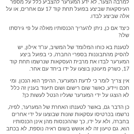
למרבה הצער, לא ידע המערער להצביע כלל על מספר
העיסקאות שביצע בפועל תחת קוד 17 עם אחרים, או על
אלה שביצע לבדו.
כיצד אם כן, ניתן להעריך הכנסותיו מאלה על פי גירסתו
שלו?
לטענת בא כוחו המלומד של המשיב, עו"ד אילון, יש
להסיק מהתבוננות בספרי החברה, כי בפועל ביצע
המערער לבדו את מרבית העסקאות שנרשמו תחת קוד
17, כשרק מיעוטן בוצעו על ידו ביחד עם אחר.
אין צריך לומר כי לדעת המערער, ההיפך הוא הנכון. ומי
חכם ויידע, כאשר שום רישום ושום תיעוד בענין זה כלל
לא הוצגו על ידי המערער שעליו הנטל לעשות כן?
כן הדבר גם, באשר לטענתו האחרת של המערער, לפיה,
נרשמו בכרטיסו עסקאות שונות שבוצעו על ידי אחרים
בחברה, ולא על ידו, כך שההכנסות מהן אינן הכנסותיו
הוא. גם טיעון זה לא אושש בשום ראיה נוספת, לא בכתב