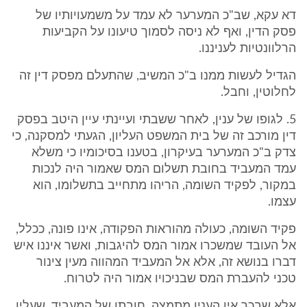
דא עקא, שב"כ המערער לא עמד על משמעויותיו של
פסק הדין, ואף לא ניסה לסמוך טיעונו על הקביעות
הרלוונטיות לעניננו.
הגדיל לעשות ממנו ב"כ המשיב, שהתעלם מפסק דין זה
לחלוטין, וחבל.
5. לגופו של ענין, לאחר ששבתי ועיינתי עיין היטב בפסק
דין מורכב זה של בית המשפט העליון, הגעתי למסקנה, כי
צדק ב"כ המערער בעיקרון, בטענו בסיכומיו כי משלא
עמד המעביד בחובת תשלום המס שאמור היה לנכות
במקור, לפקיד השומה, הריהו מתחייב בתשלומו, הוא
עצמו.
פקיד השומה, כעולה מהוראות הפקודה, אינו פונה, ככלל,
אל העובד שמשכרו אמור המס להיגבות, ואשר איננו איש
דברו בנושא זה, אלא אל המעביד המהווה מעין צינור
טכני להעברת המס שבניכויו אמור היה לטרוח.
אלא שבכך אין הענין מתמצה. חובתו של המעביד, שעליו