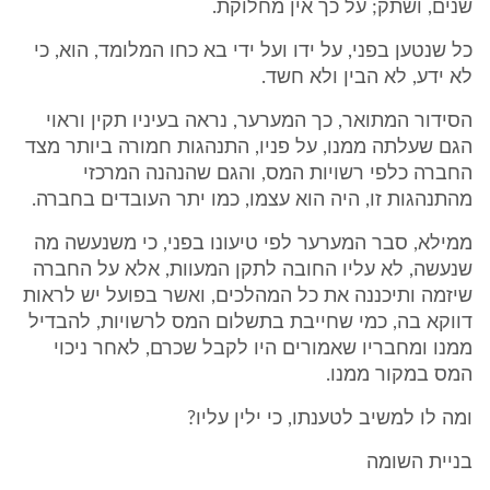
שנים, ושתק; על כך אין מחלוקת.
כל שנטען בפני, על ידו ועל ידי בא כחו המלומד, הוא, כי
לא ידע, לא הבין ולא חשד.
הסידור המתואר, כך המערער, נראה בעיניו תקין וראוי
הגם שעלתה ממנו, על פניו, התנהגות חמורה ביותר מצד
החברה כלפי רשויות המס, והגם שהנהנה המרכזי
מהתנהגות זו, היה הוא עצמו, כמו יתר העובדים בחברה.
ממילא, סבר המערער לפי טיעונו בפני, כי משנעשה מה
שנעשה, לא עליו החובה לתקן המעוות, אלא על החברה
שיזמה ותיכננה את כל המהלכים, ואשר בפועל יש לראות
דווקא בה, כמי שחייבת בתשלום המס לרשויות, להבדיל
ממנו ומחבריו שאמורים היו לקבל שכרם, לאחר ניכוי
המס במקור ממנו.
ומה לו למשיב לטענתו, כי ילין עליו?
בניית השומה