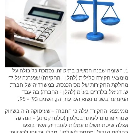
1. השומה שבנה המשיב בתיק זה, נסמכת כל כולה על
מימצאי חקירה פלילית (להלן - החקירה) שנערכה על ידי
מחלקת החקירות של מס הכנסה, במשרדיה של חברת
ש. דניאל בלדרים בע"מ (להלן - החברה) בה עבד
המערער בשנים נשוא הערעור, הן, השנים 93' - 95'.
ממימצאי החקירה עלה כי החברה - שעיסוקה היה בשיווק
שטחי פרסום לעיתון בטלפון (טלמרקטינג) - הנהיגה
אצלה שיטת תשלום עמלות לעובדיה, אשר בוצעו
בחלקם הגדול "מתחת לשולחן", מבלי שדווחו לרשויות