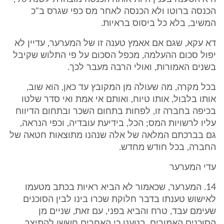
הכנסה ברוטו ולא הכנסה לאחר מס כפי שגרס ב"כ
המשיב, בלא כל ביסוס בראיות.
דא עקא, שגם אם אאמץ טענה זו של המערער, עדיין לא
יפול סכום ההעלמה, מכפל הסכום על פי התלוש שקיבל
בשנים האמורות, ואולי הרבה מעבר לכך.
בכל מקרה, מה שעולה מן המקובץ עד כאן, הוא שוב,
אותו בלבול, אותו טיוח, ואותם אי אמת ואי סדר שלטו
בכיפה בחברה זו, לפחות בתחום השכר ובתחום הדיווח
עליו לרשויות המס; הכל, בידיעת עובדיה, וכפי הנראה,
גם בברכתם המלאה של אלה שנהנו מתוצאות חטאה של
החברה, בכל חודש מחדש.
עדי המערער
14. המערער, שכאמור לא הביא ראיות בכתב מטעמו
לאישוש טענתו בדבר חלוקת שכרו בינו לבין הסוכנים
שעימם עבד, טרח והביא בפני, עם זאת, שניים מן
הסוכנים האמורים, בטענו כי האחרים חששו להתיצב