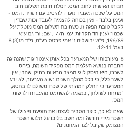
חבותו האישית לחוב המס. הטלת חובת תשלום חוב
המס על שכם המעביד נועדה להיטיב עם רשויות המס -
ועימן בלבד - ואין בכוחה להצמיח לעובד זכות שבדין
לקבל טובת הנאה זו, כשחובת תשלום המס מוטלת על
שכמו" (ענין הד הקריות, עמ' ה77-, שם; ור' גם ע"א
196/89, פ"ש ירושלים נ' אמי פרטס בע"מ, פ"ד מז(3) 8,
בעמ' 12-11.
8. מעורבותו של המערער בכל אותן אינטריגות שהנהיגה
החברה בנושא העלמת המס מפקיד השומה, ביחס
לשכרו, היא היסק לוגי ממצב הראיות בתיק. שהרי, אין
לשער כלל, כי בכל מהלך השנים נשוא הערעור, לא ידע
המערער כי החלק המהותי של שכרו משולם לו בחטא,
"מתחת לשולחן", במגמה להשתמט מהעברתו לרשות
המס.
שאם לא כך, כיצד הסביר לעצמו את תופעת פיצולו של
השכר מידי חודש? ומה חשב בליבו על תלוש השכר
המצומק שקיבל לצד המזומנים?