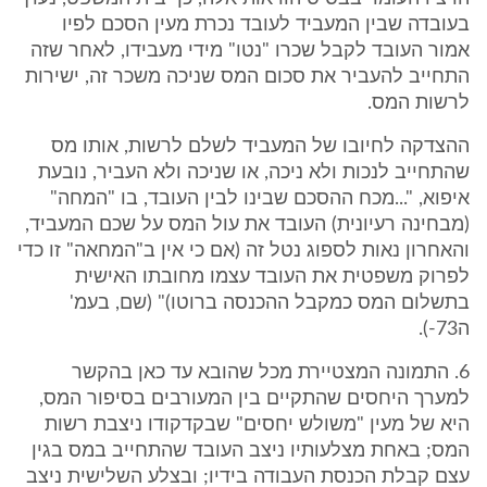
בעובדה שבין המעביד לעובד נכרת מעין הסכם לפיו
אמור העובד לקבל שכרו "נטו" מידי מעבידו, לאחר שזה
התחייב להעביר את סכום המס שניכה משכר זה, ישירות
לרשות המס.
ההצדקה לחיובו של המעביד לשלם לרשות, אותו מס
שהתחייב לנכות ולא ניכה, או שניכה ולא העביר, נובעת
איפוא, "...מכח ההסכם שבינו לבין העובד, בו "המחה"
(מבחינה רעיונית) העובד את עול המס על שכם המעביד,
והאחרון נאות לספוג נטל זה (אם כי אין ב"המחאה" זו כדי
לפרוק משפטית את העובד עצמו מחובתו האישית
בתשלום המס כמקבל ההכנסה ברוטו)" (שם, בעמ'
ה73-).
6. התמונה המצטיירת מכל שהובא עד כאן בהקשר
למערך היחסים שהתקיים בין המעורבים בסיפור המס,
היא של מעין "משולש יחסים" שבקדקודו ניצבת רשות
המס; באחת מצלעותיו ניצב העובד שהתחייב במס בגין
עצם קבלת הכנסת העבודה בידיו; ובצלע השלישית ניצב