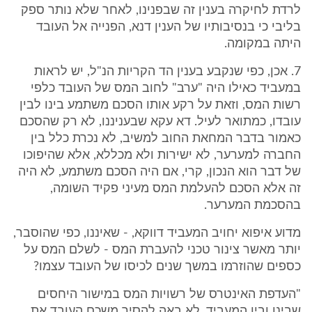
לרדת לחיקרה בענין זה שבפנינו, לאחר שלא נותר ספק
בליבי כי בנסיבותיו של הענין דנא, הפנייה אל העובד
היתה במקומה.
7. אכן, כפי שנקבע בענין הד הקריות הנ"ל, יש לראות
במעביד כאילו היה "ערב" לחוב המס של העובד כלפי
רשות המס, וזאת על רקע אותו הסכם משתמע בינו לבין
עובדו, כמתואר לעיל. דא עקא שבעניננו, לא רק שהסכם
כאמור בדבר המחאת החוב למשיב, לא נכרת כלל בין
החברה למערער, לא ישירות ולא מכללא, אלא שהיפוכו
של דבר הוא הנכון, קרי, אם היה הסכם משתמע, לא היה
זה אלא הסכם להעלמת המס מעיני פקיד השומה,
בהסכמת המערער.
מדוע איפוא יחויב המעביד דווקא, - שאיננו, כפי שהוסבר,
יותר מאשר צינור טכני להעברת המס - לשלם המס על
כספים שהוזרמו במשך שנים לכיסו של העובד עצמו?
"העדפת האינטרס של רשויות המס במישור היחסים
שבינן ובין המעביד, לא באה להסיר משכם העובד את