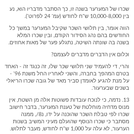
שכרו של המערער בשנה זו, כך הסתבר מדבריו הוא, נע
בין 10,000-8,000 ש"ח לחודש (עמ' 24 לפרוט').
הווה אומר, בין תלושי השכר שקיבל המערער במשך כל
החודשים בהם נהג הסידור הקודם, ובין שכרו המלא
בשנה בה שונתה השיטה, נתגלע פער של מאות אחוזים.
וכלום אין הדברים מדברים לעצמם?
והרי, די להעמיד שני תלושי שכר שלו, זה כנגד זה - האחד
בטרם המהפך בחברה, והשני לאחריו החל משנת 96' -
על מנת להגיע לאומדן סביר מאד של גובה שכרו הריאלי
בשנים שבערעור.
13. נדמה, כי לנוכח עובדות פשוטות אלה מן השטח, אין
מנוס מדחיה מוחלטת של טענת המערער, בדבר חישוב
שכרו לפי טבלת השכר שהוכנה על ידו, נ8/, ממנה
מסתבר כי שכרו הנוסף שהועלם מעיני המשיב בשנות
הערעור, לא עלה על 1,000 ש"ח לחודש, מעבר לתלוש.