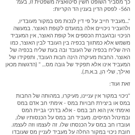
כך מסביר השופט חשין סיטואציה משפטית זו, בעמ'
ה56- לפסק הדין בענין הד הקריות:
"...מעביד חייב על פי דין לנכות מס במקור מעובדיו,
ולהעביר ניכויים אלה במועדם לקופת האוצר. במעשה
הניכוי ובהעברת הכספים אל קופת האוצר, אין המעביד
משמש אלא כמתווך בכפיה בין העובד לבין האוצר, כמו
היה שליח בכפיה של העובד ובה בעת שליח בכפיה של
האוצר. החבות מעיקרה הינה חבות העובד, ותפקידו של
המעביד אינו אלא תפקיד של גובה מס... " (הדגשות מכאן
ואילך, שלי הן, ב.א.ת.).
זאת ועוד:
"ניכוי במקור אין עניינו, מעיקרו, במהותה של החבות
במס או ביצירת חבויות במס - אימתי חב אדם במס
ואימתי אין הוא חב במס - אלא בדרכי גביית המס
ובמינהל המיסים. מעביד חב במס על הכנסותיו שלו,
ועובדו חב במס על הכנסתו שלו. זה לעצמו וזה לעצמו.
חובת ניכוי במקור החלה על מעביד לעניין מס שעובדו