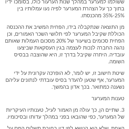
ששולמו למערער במהלך שנות הערעור כולו, בסומכו ידיו
בתוך כך על הצהרת המערער לפיה נעו עמלותיו בין
35%-25% מהכנסתו.
מן התוצאה שנתקבלה בידו, הפחית המשיב את ההכנסה
הכוללת שקיבל המערער לפי תלושי השכר האמורים, וכן
הפחית סכומים בשיעור של 20% מסכום העמלות שאותם
נהגה החברה לנכות לעצמה בגין העסקאות שביצעו
עובדיה. היתרה שקיבל בדרך זו, היא שהוצבה בבסיס
השומה.
שיטת חישוב זו, יש לומר, לא הופרכה עקרונית על ידי
המערער, אף שטען להעדר בסיס עובדתי לנתונים עליהם
נשענה כמתואר. בכך אדון בהמשך.
טענות המערער
3. שתיים הן, כך עולה מן האמור לעיל, טענותיו העיקריות
של המערער, כפי שהובאו בפני במהלך עדותו ובסיכומיו.
האחת, שלא הוא הנושא לפי דין בחובת תשלום המס על