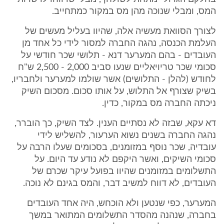
המס, ומבלי שנוכה מהן מס במקור כמתחייב.
לצורך הסוואת מעשיה אלה, שהיוו בעליל מעשים של
העלמת הכנסה, נהגה החברה למסור לידי כל אחד מן
העובדים - בהם המערער דנא - תלושי שכר חודשי על
סכומי שכר טריויאליים שנעו סביב 2,000 - 2,500 ש"ח
לחודש (להלן - התלושים) אשר שולמו למערער ולחבריו,
בשיק שצורף אל התלוש, על אותו סכום. מסכום השיק
ניכתה החברה מס במקור, כדין.
דא עקא, שבזה לא נסתיים הענין. לצד השיק, כך הוברר,
נהגה החברה בשנים נשוא הערעור, להשליש לידי
עובדיה, שכר נוסף במזומנים, בסכומים שעלו הרבה על
סכומי השיקים, ואשר היקפם לא נודע עד היום. על
התשלומים במזומנים שהיוו בפועל עיקר שכרם של
העובדים, לא דווח למשיב דבר, והמס בגינם לא נוכה.
המערער, כפי שנטען ולא הוכחש, היה אחד העובדים
בחברה, שנהנה מהסדר התשלומים המתואר במשך