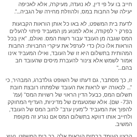
חייב בו על פי דין, לא נועדה, מעיקרה, אלא לאכיפה
יעילה של החבות במס, ולהוזלת מחירה של הגביה...".
לדעת בית המשפט, לא באו כל אותן הוראות הקבועות
בפרק י' לפקודה, אלא למנוע מן המעביד פיתוי להעלים
המס שגבה מן העובד עבור רשות המס. ואולם, "אין בכל
הוראות אלו כולן כדי לערפל את עיקרי החבויות: החבות
המהותית בתשלום היא זו של העובד, ואילו המעביד אינו
אמור לשמש אלא צינור להעברת מיסים שהעובד חב
בהם..."
זו, כך מסתבר, גם דעתו של השופט גולדברג, המבהיר, כי
"... לכאורה יש לראות את העובד שלפתחו רובצת חובת
תשלום המס, כבעל הדין הראוי של רשויות המס" (עמ'
ה73- שם). אלא שמטעמים של מדיניות, העדיף המחוקק
להפוך את המעביד ל"מעין ערב" לחוב המס של העובד,
ולחייב אותו דווקא בתשלום המס אם נגרע זה מקופת
המשיב.
הרציו העומד בבסיס הוראות אלה, כך בית המשפט, נעוץ