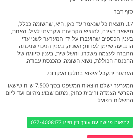
סוף דבר
17. תוצאת כל שנאמר עד כאן, היא, שהשומה ככלל,
תישאר בעינה, להוציא הקביעות שקבעתי לעיל. האחת,
בענין הכספים שהועברו על ידי המערער לשני עדי
התביעה שזימן לעדות; השניה, בענין הניכוי שניכתה
החברה לעצמה משכרו; והשלישית, בענין סיווגה של
ההכנסה הכוללת, נשוא השומה, כהכנסת עבודה.
הערעור יתקבל איפוא בחלקו העקרוני.
המערער ישלם הוצאות המשפט בסך 7,500 ש"ח שישאו
הפרשי הצמדה וריבית כחוק, מתום שבוע מהיום ועד ליום
התשלום בפועל.
לתיאום פגישה עם עורך דין חייגו 077-4008177