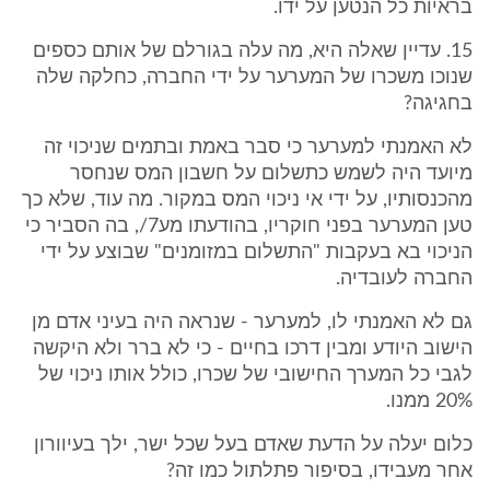
בראיות כל הנטען על ידו.
15. עדיין שאלה היא, מה עלה בגורלם של אותם כספים
שנוכו משכרו של המערער על ידי החברה, כחלקה שלה
בחגיגה?
לא האמנתי למערער כי סבר באמת ובתמים שניכוי זה
מיועד היה לשמש כתשלום על חשבון המס שנחסר
מהכנסותיו, על ידי אי ניכוי המס במקור. מה עוד, שלא כך
טען המערער בפני חוקריו, בהודעתו מע7/, בה הסביר כי
הניכוי בא בעקבות "התשלום במזומנים" שבוצע על ידי
החברה לעובדיה.
גם לא האמנתי לו, למערער - שנראה היה בעיני אדם מן
הישוב היודע ומבין דרכו בחיים - כי לא ברר ולא היקשה
לגבי כל המערך החישובי של שכרו, כולל אותו ניכוי של
20% ממנו.
כלום יעלה על הדעת שאדם בעל שכל ישר, ילך בעיוורון
אחר מעבידו, בסיפור פתלתול כמו זה?