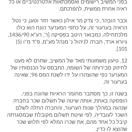
בפני המשיב רישומים ואסמכתאות אלטרנטיביים או כל
ראיה אחרת ממשית, להפרכתם.
וכבר הובהר, כי צדק מר אילון כאשר חזר וטען, כי נטל
הראיה בערעור זה, על כתפי המערער הונח הוא כולו
מלכתחילה, כמבואר היטב בפסיקה [ר', רע"א 1436/90,
גיורא ארד, חברה לניהול נ' מנהל מע"מ, פ"ד מ"ו (5)
101].
12. טיעון משמעותי מאד של המשיב, שתרם לא מעט
לחיזוק סבירותה של השומה, התבסס על הכנסותיו של
המערער כפי שהוצהרו על ידו לשנת המס 96', שאינה
בערעור זה.
בשנה זו, כך מסתבר מחומר הראיות שהונח בפני,
הופסקה באחת, אותה שיטה של תשלום שכר בחברה
שנהגה במהלך שנות הערעור, והחברה החלה לשלם
השכר לעובדיה, לפי שיטת תשלום מקובלת שבמסגרתה
קיבל כל אחד מהם, את שכרו המלא לפי תלוש שכר
שהוצא לו כדין.