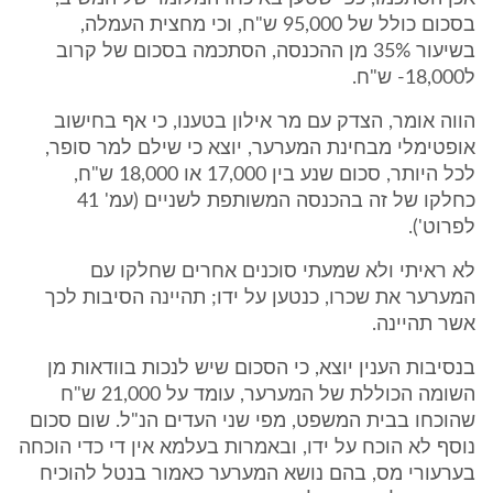
בסכום כולל של 95,000 ש"ח, וכי מחצית העמלה,
בשיעור 35% מן ההכנסה, הסתכמה בסכום של קרוב
ל18,000- ש"ח.
הווה אומר, הצדק עם מר אילון בטענו, כי אף בחישוב
אופטימלי מבחינת המערער, יוצא כי שילם למר סופר,
לכל היותר, סכום שנע בין 17,000 או 18,000 ש"ח,
כחלקו של זה בהכנסה המשותפת לשניים (עמ' 41
לפרוט').
לא ראיתי ולא שמעתי סוכנים אחרים שחלקו עם
המערער את שכרו, כנטען על ידו; תהיינה הסיבות לכך
אשר תהיינה.
בנסיבות הענין יוצא, כי הסכום שיש לנכות בוודאות מן
השומה הכוללת של המערער, עומד על 21,000 ש"ח
שהוכחו בבית המשפט, מפי שני העדים הנ"ל. שום סכום
נוסף לא הוכח על ידו, ובאמרות בעלמא אין די כדי הוכחה
בערעורי מס, בהם נושא המערער כאמור בנטל להוכיח