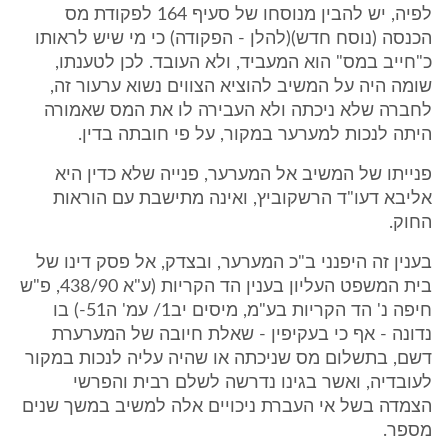
לפיה, יש להבין מנוסחו של סעיף 164 לפקודת מס
הכנסה (נוסח חדש)(להלן - הפקודה) כי מי שיש לראותו
כ"חייב במס" הוא המעביד, ולא העובד. לכן לטענתו,
שומה היה על המשיב להוציא הצווים נשוא ערעור זה,
לחברה שלא ניכתה ולא העבירה לו את המס שאמורה
היתה לנכות למערער במקור, על פי חובתה בדין.
פנייתו של המשיב אל המערער, פנייה שלא כדין היא
אליבא דעו"ד הרשקוביץ, ואינה מתישבת עם הוראות
החוק.
בענין זה היפנני ב"כ המערער, ובצדק, אל פסק דינו של
בית המשפט העליון בענין הד הקריות (ע"א 438/90, פ"ש
חיפה נ' הד הקריות בע"מ, מיסים יב1/ עמ' ה51-) בו
נדונה - אף כי בעקיפין - שאלת חיובה של המערערת
דשם, בתשלום מס שניכתה או שהיה עליה לנכות במקור
לעובדיה, ואשר בגינו נדרשה לשלם רבית והפרשי
הצמדה בשל אי העברת ניכויים אלה למשיב במשך שנים
מספר.