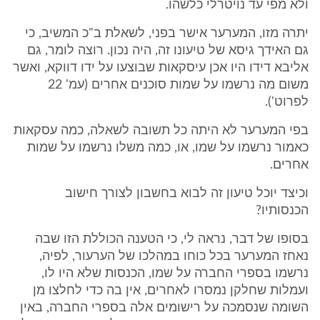
ולא מפי עד נויטרלי כלשהו.
יתרה מזו, המערער אישר בפני, לשאלת ב"כ המשיב, כי
גם האידך גיסא של טיעונו זה, היה נכון. רוצה לומר, גם
אליבא דידו היו אכן עיסקאות שבוצעו על ידו דווקא, ואשר
משום מה נרשמו על שמות סוכנים אחרים (עמ' 22
לפרוט').
בפי המערער לא היתה כל תשובה לשאלה, כמה עסקאות
כאמור נרשמו על שמו, או, כמה משלו נרשמו על שמות
אחרים.
וכיצד יוכל טיעון זה לבוא בחשבון לצורך חישוב
הכנסותיו?
בסופו של דבר, נראה לי, כי הטענה הכוללת הזו שבה
נאחז המערער בכל כוחו במהלכו של הערעור, לפיה,
נרשמו בספרי החברה על שמו, הכנסות שלא היו לו,
ועמלות שחלקן נמסרו לאחרים, אין בה כדי לחלצו מן
השומה שנסמכה על רישומים אלה בספרי החברה, באין