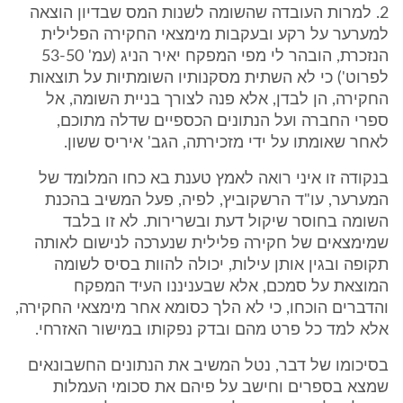
2. למרות העובדה שהשומה לשנות המס שבדיון הוצאה
למערער על רקע ובעקבות מימצאי החקירה הפלילית
הנזכרת, הובהר לי מפי המפקח יאיר הניג (עמ' 53-50
לפרוט') כי לא השתית מסקנותיו השומתיות על תוצאות
החקירה, הן לבדן, אלא פנה לצורך בניית השומה, אל
ספרי החברה ועל הנתונים הכספיים שדלה מתוכם,
לאחר שאומתו על ידי מזכירתה, הגב' איריס ששון.
בנקודה זו איני רואה לאמץ טענת בא כחו המלומד של
המערער, עו"ד הרשקוביץ, לפיה, פעל המשיב בהכנת
השומה בחוסר שיקול דעת ובשרירות. לא זו בלבד
שמימצאים של חקירה פלילית שנערכה לנישום לאותה
תקופה ובגין אותן עילות, יכולה להוות בסיס לשומה
המוצאת על סמכם, אלא שבעניננו העיד המפקח
והדברים הוכחו, כי לא הלך כסומא אחר מימצאי החקירה,
אלא למד כל פרט מהם ובדק נפקותו במישור האזרחי.
בסיכומו של דבר, נטל המשיב את הנתונים החשבונאים
שמצא בספרים וחישב על פיהם את סכומי העמלות