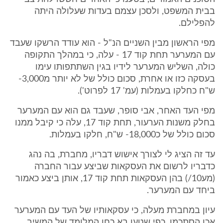
בבית המשפט, ולסכן עצמם בעדות שעלולה היתה
להפלילם.
מפי הראשון מבין השניים הנ"ל - הוא עודד הרשקו שעבד
עם המערער תחת קוד 17 - עלה, כי במהלך התקופה
כולה, השליש המערער לידיו בגין השתתפותו עימו
בעסקה כזו או אחרת, סכום כולל של לא יותר מ3,000-
ש"ח כחלקו בעמלות (עמ' 17 לפרוט').
מפי העד האחר, אבי סופר, שעבד גם הוא עם המערער
בחלק משנות הערעור, תחת קוד 17, עלה כי קיבל ממנו
סכום כולל של כ18,000- ש"ח, חלקו בעמלות.
עד זה הציג לי לצורך אישוש דבריו, מחברת, בה נהג
כדבריו לרשום את העסקאות שביצע עבור החברה
(מע10/) בהן העסקאות תחת קוד 17, אותן ביצע כאמור
ביחד עם המערער.
עיון במחברת מעלה, כי עסקאותיו של העד עם המערער
אכן הסתכמו, כפי שטען בא כחו המלומד של המשיב,