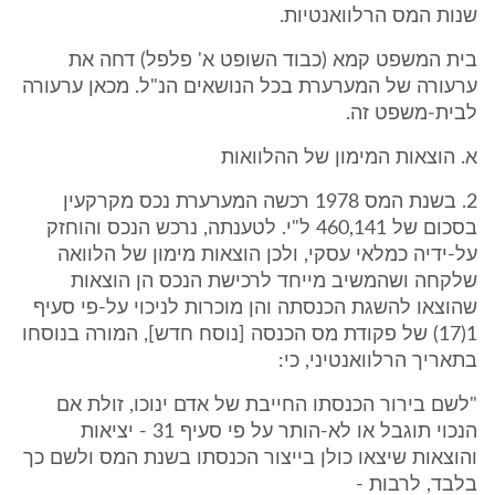
שנות המס הרלוואנטיות.
בית המשפט קמא (כבוד השופט א' פלפל) דחה את
ערעורה של המערערת בכל הנושאים הנ"ל. מכאן ערעורה
לבית-משפט זה.
א. הוצאות המימון של ההלוואות
2. בשנת המס 1978 רכשה המערערת נכס מקרקעין
בסכום של 460,141 ל"י. לטענתה, נרכש הנכס והוחזק
על-ידיה כמלאי עסקי, ולכן הוצאות מימון של הלוואה
שלקחה ושהמשיב מייחד לרכישת הנכס הן הוצאות
שהוצאו להשגת הכנסתה והן מוכרות לניכוי על-פי סעיף
1(17) של פקודת מס הכנסה [נוסח חדש], המורה בנוסחו
בתאריך הרלוואנטיני, כי:
"לשם בירור הכנסתו החייבת של אדם ינוכו, זולת אם
הנכוי תוגבל או לא-הותר על פי סעיף 31 - יציאות
והוצאות שיצאו כולן בייצור הכנסתו בשנת המס ולשם כך
בלבד, לרבות -