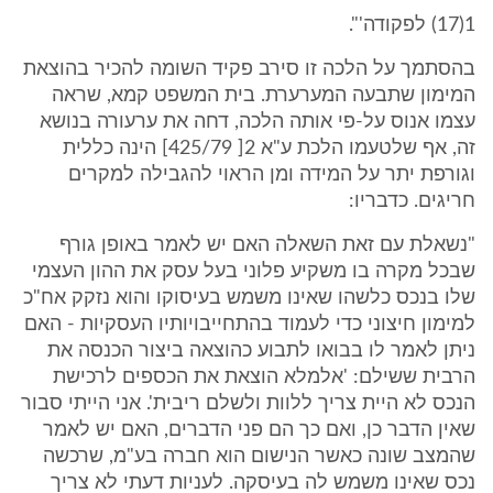
1(17) לפקודה'".
בהסתמך על הלכה זו סירב פקיד השומה להכיר בהוצאת
המימון שתבעה המערערת. בית המשפט קמא, שראה
עצמו אנוס על-פי אותה הלכה, דחה את ערעורה בנושא
זה, אף שלטעמו הלכת ע"א 2[ 425/79] הינה כללית
וגורפת יתר על המידה ומן הראוי להגבילה למקרים
חריגים. כדבריו:
"נשאלת עם זאת השאלה האם יש לאמר באופן גורף
שבכל מקרה בו משקיע פלוני בעל עסק את ההון העצמי
שלו בנכס כלשהו שאינו משמש בעיסוקו והוא נזקק אח"כ
למימון חיצוני כדי לעמוד בהתחייבויותיו העסקיות - האם
ניתן לאמר לו בבואו לתבוע כהוצאה ביצור הכנסה את
הרבית ששילם: 'אלמלא הוצאת את הכספים לרכישת
הנכס לא היית צריך ללוות ולשלם ריבית'. אני הייתי סבור
שאין הדבר כן, ואם כך הם פני הדברים, האם יש לאמר
שהמצב שונה כאשר הנישום הוא חברה בע"מ, שרכשה
נכס שאינו משמש לה בעיסקה. לעניות דעתי לא צריך