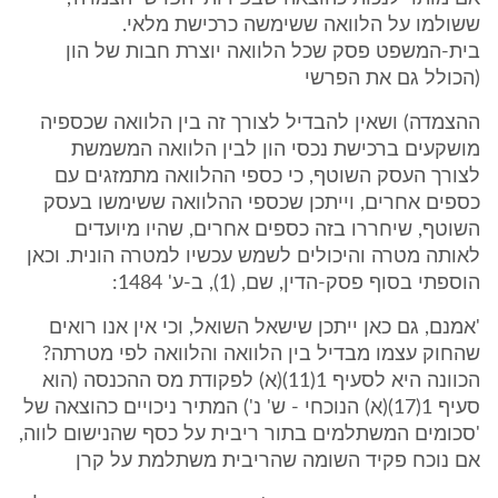
ששולמו על הלוואה ששימשה כרכישת מלאי.
בית-המשפט פסק שכל הלוואה יוצרת חבות של הון
(הכולל גם את הפרשי
ההצמדה) ושאין להבדיל לצורך זה בין הלוואה שכספיה
מושקעים ברכישת נכסי הון לבין הלוואה המשמשת
לצורך העסק השוטף, כי כספי ההלוואה מתמזגים עם
כספים אחרים, וייתכן שכספי ההלוואה ששימשו בעסק
השוטף, שיחררו בזה כספים אחרים, שהיו מיועדים
לאותה מטרה והיכולים לשמש עכשיו למטרה הונית. וכאן
הוספתי בסוף פסק-הדין, שם, (1), ב-ע' 1484:
'אמנם, גם כאן ייתכן שישאל השואל, וכי אין אנו רואים
שהחוק עצמו מבדיל בין הלוואה והלוואה לפי מטרתה?
הכוונה היא לסעיף 1(11)(א) לפקודת מס ההכנסה (הוא
סעיף 1(17)(א) הנוכחי - ש' נ') המתיר ניכויים כהוצאה של
'סכומים המשתלמים בתור ריבית על כסף שהנישום לווה,
אם נוכח פקיד השומה שהריבית משתלמת על קרן