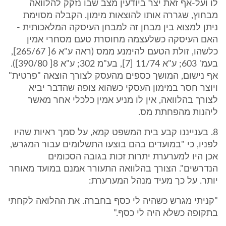
לו ועל-אף זאת יצר ביודעין מצב שבו נזקק להלוואה
מבחוץ, שגררה אותו להוצאות מימון. הקבלה מסוימת
ניתן למצוא בין מבחן זה למבחן העיסקה המלאכותית -
האם העיסקה כשלעצמה מחוסרת טעם מסחרי אמין
כלשהו, זולת הטעם להימנע ממס (ראה ע"א 6[ 265/67],
בעמ' 603; ע"א 11/74 [7], בע"מ 302; ע"א 8[ 390/80]).
אף נישום, המושך כספים מהעסק לצורך הוצאה "פרטית"
ויוצר חסר במימון העסקי כשהוא צופה שהדבר יביא
לצורך בהלוואה, אין לו מניע אמין כלכלי אחר מאשר
ליהנות מהפחתת מס.
8. בענייננו קבע בית המשפט קמא, על סמך ראיות שהיו
לפניו, כי "במועדים בהם בוצעו התשלומים עבור המגרש,
אכן היו למערערת יתרות זכות בגובה הסכומים
הנדרשים". הצורך בהלוואה התעורר אמנם במועד מאוחר
יותר. על כך מעיד מנהל המערערת:
"קניתי מגרש כשהיה לי כסף בחברה. את ההלואה לקחתי
בתקופה כשלא היה לי כסף."