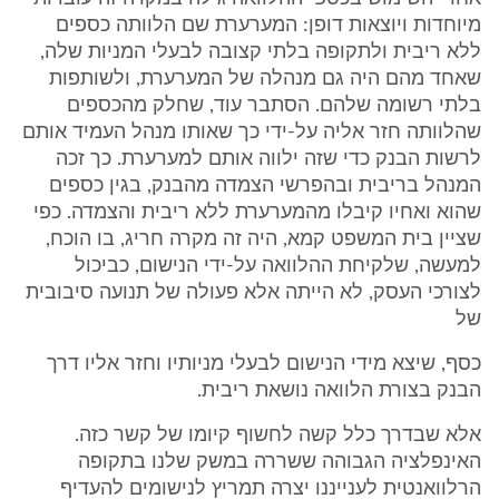
מיוחדות ויוצאות דופן: המערערת שם הלוותה כספים
ללא ריבית ולתקופה בלתי קצובה לבעלי המניות שלה,
שאחד מהם היה גם מנהלה של המערערת, ולשותפות
בלתי רשומה שלהם. הסתבר עוד, שחלק מהכספים
שהלוותה חזר אליה על-ידי כך שאותו מנהל העמיד אותם
לרשות הבנק כדי שזה ילווה אותם למערערת. כך זכה
המנהל בריבית ובהפרשי הצמדה מהבנק, בגין כספים
שהוא ואחיו קיבלו מהמערערת ללא ריבית והצמדה. כפי
שציין בית המשפט קמא, היה זה מקרה חריג, בו הוכח,
למעשה, שלקיחת ההלוואה על-ידי הנישום, כביכול
לצורכי העסק, לא הייתה אלא פעולה של תנועה סיבובית
של
כסף, שיצא מידי הנישום לבעלי מניותיו וחזר אליו דרך
הבנק בצורת הלוואה נושאת ריבית.
אלא שבדרך כלל קשה לחשוף קיומו של קשר כזה.
האינפלציה הגבוהה ששררה במשק שלנו בתקופה
הרלוואנטית לענייננו יצרה תמריץ לנישומים להעדיף