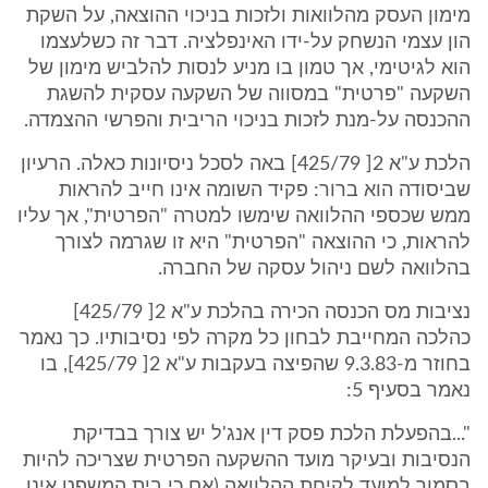
מימון העסק מהלוואות ולזכות בניכוי ההוצאה, על השקת
הון עצמי הנשחק על-ידו האינפלציה. דבר זה כשלעצמו
הוא לגיטימי, אך טמון בו מניע לנסות להלביש מימון של
השקעה "פרטית" במסווה של השקעה עסקית להשגת
ההכנסה על-מנת לזכות בניכוי הריבית והפרשי ההצמדה.
הלכת ע"א 2[ 425/79] באה לסכל ניסיונות כאלה. הרעיון
שביסודה הוא ברור: פקיד השומה אינו חייב להראות
ממש שכספי ההלוואה שימשו למטרה "הפרטית", אך עליו
להראות, כי ההוצאה "הפרטית" היא זו שגרמה לצורך
בהלוואה לשם ניהול עסקה של החברה.
נציבות מס הכנסה הכירה בהלכת ע"א 2[ 425/79]
כהלכה המחייבת לבחון כל מקרה לפי נסיבותיו. כך נאמר
בחוזר מ-9.3.83 שהפיצה בעקבות ע"א 2[ 425/79], בו
נאמר בסעיף 5:
"...בהפעלת הלכת פסק דין אנג'ל יש צורך בבדיקת
הנסיבות ובעיקר מועד ההשקעה הפרטית שצריכה להיות
בסמוך למועד לקיחת ההלוואה (אם כי בית המשפט אינו