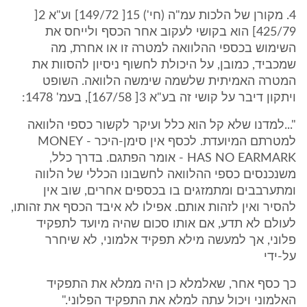
4. מקורן של הלכות עמ"ה (חי') 15[ 149/72] וע"א 2[
425/79] הוא בקושי לעקוב אחר הכסף ולייחס את
השימוש בכספי ההלוואה למטרה זו או אחרת, מה
שמכביד, כמובן, על היכולת לחשוף ניסיון להסוות את
המטרה האמיתית שלשמה שימשה הלוואה. השופט
ויתקון דיבר על קושי זה בע"א 3[ 167/58], בעמ' 1478:
"...למדנו שלא קל הוא כלל ועיקר לקשור כספי הלוואה
למטרתם המיועדת. לכסף אין סימן-היכר - MONEY
HAS NO EARMARK - אומר הפתגם. בדרך כלל,
משנכנסים כספי ההלוואה לחשבונו הכללי של הלווה
ומתערבבים ומתמזגים בו בכספים אחרים, שוב אין
להסיר ואין לזהות אותם. אפילו לא איבד הכסף את זהותו,
לעולם לא תדע, אם אותו סכום שהיה מיועד לתפקיד
פלוני, אך למעשה מילא תפקיד אלמוני, לא שיחרר
על-ידי
כך כסף אחר, שאלמלא כן היה ממלא את התפקיד
האלמוני ויכול עתה למלא את התפקיד הפלוני."