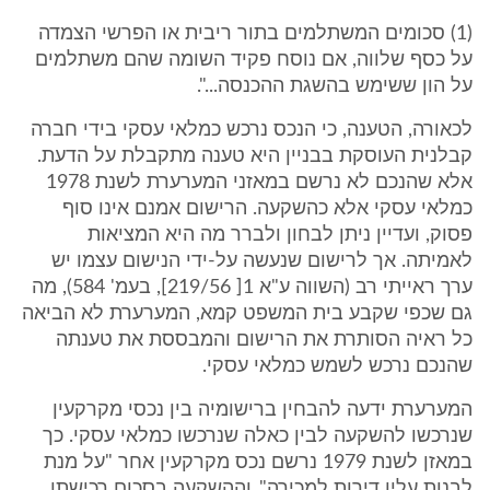
(1) סכומים המשתלמים בתור ריבית או הפרשי הצמדה
על כסף שלווה, אם נוסח פקיד השומה שהם משתלמים
על הון ששימש בהשגת ההכנסה...".
לכאורה, הטענה, כי הנכס נרכש כמלאי עסקי בידי חברה
קבלנית העוסקת בבניין היא טענה מתקבלת על הדעת.
אלא שהנכם לא נרשם במאזני המערערת לשנת 1978
כמלאי עסקי אלא כהשקעה. הרישום אמנם אינו סוף
פסוק, ועדיין ניתן לבחון ולברר מה היא המציאות
לאמיתה. אך לרישום שנעשה על-ידי הנישום עצמו יש
ערך ראייתי רב (השווה ע"א 1[ 219/56], בעמ' 584), מה
גם שכפי שקבע בית המשפט קמא, המערערת לא הביאה
כל ראיה הסותרת את הרישום והמבססת את טענתה
שהנכם נרכש לשמש כמלאי עסקי.
המערערת ידעה להבחין ברישומיה בין נכסי מקרקעין
שנרכשו להשקעה לבין כאלה שנרכשו כמלאי עסקי. כך
במאזן לשנת 1979 נרשם נכס מקרקעין אחר "על מנת
לבנות עליו דירות למכירה", וההשקעה בסכום רכישתו