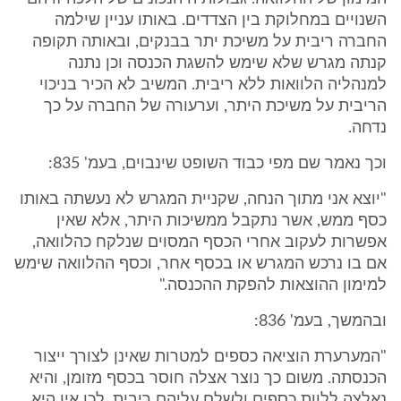
השנויים במחלוקת בין הצדדים. באותו עניין שילמה
החברה ריבית על משיכת יתר בבנקים, ובאותה תקופה
קנתה מגרש שלא שימש להשגת הכנסה וכן נתנה
למנהליה הלוואות ללא ריבית. המשיב לא הכיר בניכוי
הריבית על משיכת היתר, וערעורה של החברה על כך
נדחה.
וכך נאמר שם מפי כבוד השופט שינבוים, בעמ' 835:
"יוצא אני מתוך הנחה, שקניית המגרש לא נעשתה באותו
כסף ממש, אשר נתקבל ממשיכות היתר, אלא שאין
אפשרות לעקוב אחרי הכסף המסוים שנלקח כהלוואה,
אם בו נרכש המגרש או בכסף אחר, וכסף ההלוואה שימש
למימון ההוצאות להפקת ההכנסה."
ובהמשך, בעמ' 836:
"המערערת הוציאה כספים למטרות שאינן לצורך ייצור
הכנסתה. משום כך נוצר אצלה חוסר בכסף מזומן, והיא
נאלצה ללוות כספים ולשלם עליהם ריבית, לכן אין היא