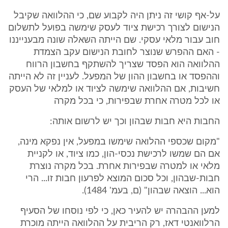
על-אף קושי זה ניתן היה לקבוע שם, כי ההלוואה שקיבל
הנישום לצורך רכישת ציוד לעסק שימשה בפועל לתשלום
חוב עבור מלאי עסקי. שם הייתה השאלה שונה מבענייננו
- האם ההפרש שנוצר לחובת הנישום עקב הצמדת
ההלוואה הוא הפסד שצריך להשתקף בחשבון הרווח
וההפסד או בחשבון ההון של המפעל. לעניין זה לא הייתה
חשיבות, אם ההלוואה שימשה לציוד או למלאי של העסק
או לכל מטרה אחרת שבפירות, כי בכל מקרה
החבות היא חבות שבהון וכך יש לרשום אותה:
"מקום שכספי ההלואה שימשו במפעל, אין נפקא מינה,
אם הם שמשו לרכישת נכסי-הון, כמו ציוד, או לקניית
מלאי או למטרה שבפירות אחרת. בכל מקרה נוצרת
חבות-שבהון, וכל סכום המוצא לפרעון חבות זו... הרי
הוא... הוצאה שבהון" (ם, בעמ' 1484).
למען ההבהרה יש להעיר כאן, כי לפי נוסחו של הסעיף
הרלוואנטי דאז, רק הריבית על ההלוואה הייתה מוכרת