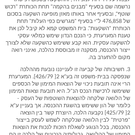
נרשמה שם בסעיף "מבנים בהקמה" תחת הכותרת "רכוש
שוטף", ובסעיף אחר באותו מאזן מופיעה השקעה בסכום
של 476,858 ל"י בסעיף "מגרשים כפי העלות" תחת
הכותרת "השקעות". בית המשפט קמא לא קיבל לכן את
טענת המערערת, כי הנכם הנדון שימש כמלאי עסקי
להשקעה עסקית. הוא קבע ששימש כהשקעה שלא לצורך
ייצור ההכנסה, מסקנה זו מבוססת כהלכה, ואינני רואה
מקום להתערב בה.
3. חשיבותה של קביעה זו לענייננו נובעת מההלכה
שנפסקה בבית-משפט זה בע"א 2[ 426/79]. המערערת
הרי אינה תובעת ניכוי של הוצאות המימון של הכספים
ששימשו לרכישת הנכס הנ"ל. היא תובעת וצאות המימון
של הלוואה שלקחה להוצאות השוטפות של העסק -
כלומר של הון ששימש בהשגת ההכנסה. אך בעניין ע"א
2[ 425/79] נקבעה הלכה, היוצרת קשר בין הוצאה
"פרטית" לבין הלוואה שנלקחה לשמש לעסק בייצור
ההכנסה, בכל הנוגע לשאלת הזכות לנכות את הוצאות
המימון של ההלוואה. גבולותיה הנכונים של הלכה זו הם