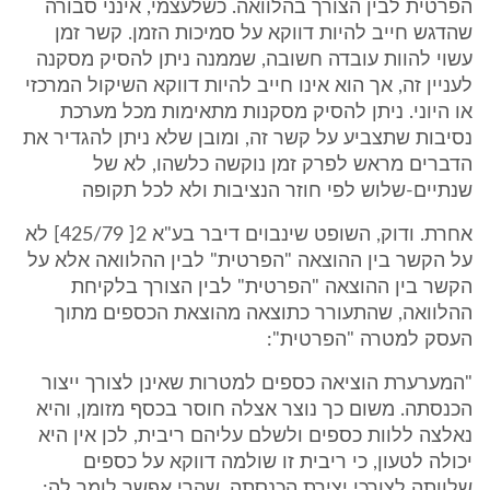
הפרטית לבין הצורך בהלוואה. כשלעצמי, אינני סבורה
שהדגש חייב להיות דווקא על סמיכות הזמן. קשר זמן
עשוי להוות עובדה חשובה, שממנה ניתן להסיק מסקנה
לעניין זה, אך הוא אינו חייב להיות דווקא השיקול המרכזי
או היוני. ניתן להסיק מסקנות מתאימות מכל מערכת
נסיבות שתצביע על קשר זה, ומובן שלא ניתן להגדיר את
הדברים מראש לפרק זמן נוקשה כלשהו, לא של
שנתיים-שלוש לפי חוזר הנציבות ולא לכל תקופה
אחרת. ודוק, השופט שינבוים דיבר בע"א 2[ 425/79] לא
על הקשר בין ההוצאה "הפרטית" לבין ההלוואה אלא על
הקשר בין ההוצאה "הפרטית" לבין הצורך בלקיחת
ההלוואה, שהתעורר כתוצאה מהוצאת הכספים מתוך
העסק למטרה "הפרטית":
"המערערת הוציאה כספים למטרות שאינן לצורך ייצור
הכנסתה. משום כך נוצר אצלה חוסר בכסף מזומן, והיא
נאלצה ללוות כספים ולשלם עליהם ריבית, לכן אין היא
יכולה לטעון, כי ריבית זו שולמה דווקא על כספים
שלוותה לצורכי יצירת הכנסתה. שהרי אפשר לומר לה: