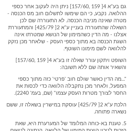
גם בע"א 4[ 159 ,157/60] ניתן היה לעקוב אחר כספי
ההלואה. נקבע, כי הם שימשו לתשלום חוב מס הכנסה -
מטרה שאינה מניבה הכנסה. לא התעוררה שם לכן
השאלה שהתעוררה בעניין ע"א 2[ 425/79] והמתעוררת
אצלנו - מה הדין כשהמימון של הנושא שמטרתו אינה
השגת הכנסה בא מתוך כספי העסק - שלאחר מכן נזקק
להלוואה לשם מימונו השוטף.
השופט ויתקון עורר שאלה זו בע"א 4[ 159 ,157/60]
והשאיר אותה שם ללא תשובה:
"...מה הדין כאשר שולם חוב 'פרטי' כזה מתוך כספי
המפעל, ולאחר מכן נתקבלה הלוואה כדי לכסות את
החסר לצורך מטרות העסק עצמו" (שם, בעמ' 2240).
הלכת ע"א 2[ 425/79] עוסקת במישרין בשאלה זו, ששם
נשארה פתוחה.
5. טענת בא-כוחה המלומד של המערערת היא, שאת
הזכות לניכוי הוצות המימון של הלוואה, הנתונה לנישום