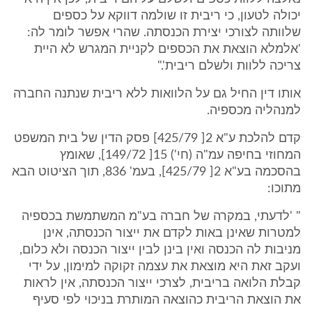
יכולה לטעון, כי ריבית זו שולמה דווקא על כספים
שלוותה לצורכי יצירת הכנסתה. שהרי אפשר לומר לה:
'אלמלא הוצאת את הכספים לקניית המגרש לא היית
צריכה ללוות ולשלם ריבית'."
אותו דין החיל גם על הלוואות ללא ריבית שנתנה החברה
למנהליה מכספיה.
קדם להלכת ע"א 2[ 425/79] פסק הדין של בית המשפט
המחוזי בחיפה עמ"ה (חי') 15[ 149/72], שאומץ
בהסכמה בע"א 2[ 425/79], בעמ' 836, תוך הציטוט הבא
מתוכו:
" 'לדעתי, במקרה של חברה בע"מ המשתמשת בכספיה
למטרות שאינן באות לקדם את ייצור הכנסתה, אינן
מניבות לה הכנסה ואין בינן לבין ייצור הכנסה ולא כלום,
ועקב זאת היא מוצאת את עצמה זקוקה למימון, על ידי
קבלת הלואה בריבית, לצרכי ייצור הכנסתה, אין לראות
את הוצאת הריבית כהוצאה המותרת בניכוי לפי סעיף