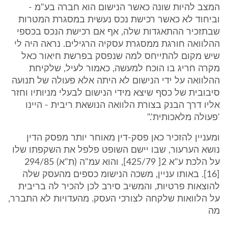
המצב להיות שונה כאשר הנישום הוא חברה בע"מ -
וביחוד לא כאשר רכישת נכס נעשית במסגרת המטרות
שבתזכיר ההתאגדות שלה, אף אם רכישת הנכס בכספי
ההלוואה חורגת ממסגרת עסקיה הרגילים. נראה היה לי
שיש מקום להתייחס למה שנפסק בפרשת חיאור כאל
מקרה חריג בו הוכח למעשה, כאמור לעיל, שלקיחת
ההלוואה על ידי הנישום לא היתה אלא פעולה של תנועה
סיבובית של כסף שיצא מידי הנישום לבעלי מניותיו וחזר
אליו דרך הבנק בצורת הלוואה הנושאת ריבית - היינו
'פעולה מלאכותית'."
ומעניין להזכיר כאן פסק-דין מאוחר יותר מפסק הדין
נושא הערעור, שבו יישם השופט פלפל את השקפתו שלו
על הלכת ע"א 2[ 425/79], והוא עמ"ה (ת"א) 294/85
[16]. באותו עניין, משכה הנישומ כספים מהעסק שלה
להוצאות פרטיות, והמשיב סירב לכן להכיר לה בריבית
על הלוואות שלקחה לצורכי העסק. מהעדויות לא התברר,
מה