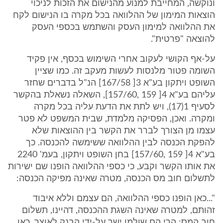
ונוקשה, המחייבת למנוע מהנישום את הזכות לניכוי
הוצאות המימון של ההלוואה בכל מקרה בו הנישום לקח
את ההלוואה למימון העסק והשתמש בכספי העסק
להוצאה "פרטית".
על-אף הקושי לעקוב אחרי השימוש בכסף, אין פקיד
השומה פטור מלנסות לעשות מעקב זה. כמו שציין
השופט ויתקון בע"א 3[ 167/58] הנ"ל בדברים שחזר
עליהם בע"א 4[ 159 ,157/60], השאלה נשאלת בהקשר
לסעיף 1(17), ויש לתת את הדעת עליה בכל מקרה
ומקרה. ואכן, הפסיקה מלמדת, שבית המשפט לא פטר
עצמו מן הצורך לברר את הקשר בין ההוצאות שלא
להפקת הכנסה לבין ההלוואה ששימשה להכנסה. כך
בע"א 4[ 159 ,157/60] בחן השופט ויתקון, בעמ' 2240
את אותו הקשר וקבע, כי כספי ההלוואה הופנו שם ישירות
לתשלום חוב מס הכנסה, מטרה שאינה מפיקה הכנסה:
"...כאן הופנו כספי ההלוואה, הם עצמם וללא איבוד
זהותם, למטרה שאינה השגת ההכנסה, דהיינו, תשלום
חוב המס; הרי הם שולמו ישר על-ידי הבנק לאוצר. כאן