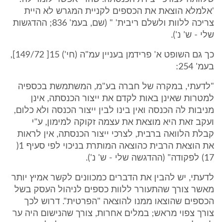
'אלמלא הוצאת את הכספים לקניית המגרש לא היית
צריכה ללוות ולשלם ריבית' " (שם, בעמ' 836; ההדגשות
שלי - ש' נ').
כך גם השופט א' פרידמן בעניין עמ"ה (חי') 15[ 149/72],
בעמ' 254:
"לדעתי, במקרה של חברה בע"מ, המשתמשת בכספיה
למטרות שאינן באות לקדם את ייצור הכנסתה, אינן
מניבות לה הכנסה ואין בינו לבין ייצור הכנסה ולא כלום,
ועקב זאת היא מוצאת את עצמה זקוקה למימון, ע"י
קבלת הלוואה ברבית, לצרכי ייצור הכנסתה, אין לראות
את הוצאת הרבית כהוצאה המותרת בניכוי לפי סעיף 1(
17) לפקודה" (ההדגשה שלי - ש' נ').
לדעתי, יש להבין את הדברים כמכוונים לקשר אמיץ יותר
מאשר צורך שהתעורר ללוות כספים לניהול העסק בשל
הכספים שהוצאו ממנו להוצאה "הפרטית". דרוש לכך
צורך צפוי מראש; במלים אחרות, צורך שהנישום היה ער