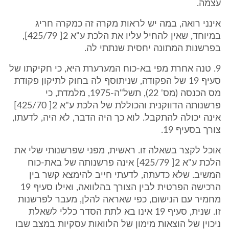
עצמה.
אינני רואה, במה יש לראות מקרה זה כמקרה חריג
במיוחד, שאין להחיל עליו את הלכת ע"א 2[ 425/79],
בפרשנות המתונה יחסית שנתתי לה.
9. טנה אחרת מפי בא-כוח המערערת היא, כי חקיקתו של
סעיף 19 של הפקודה, שניתוסף לה בחוק לתיקון פקודת
מס הכנסה (מס' 22), תשל"ה-1975, מלמדת, כי
פרשנותה הדווקנית והכוללת של הלכת ע"א 2[ 425/70]
אינה יכולה להתקבל. לוא כך היה הדבר, לא היה, לדעתו,
צורך בסעיף 19.
אוכל לקצר בשאלה זו. ראשית, מפני שפרשנותי שלי את
הלכת ע"א 2[ 425/79] אינה פרשנותה של באת-כוח
המשיב. שלא כדעתה, לדעתי חייב להימצא קשר בין
הרכישה הפרטית לבין הצורך בהלוואה, ואילו סעיף 19
מחמיר עם הנישום, כפי שאראה להלן, מעבר לפרשנות
זו. שנית, סעיף 19 אינו בא לתת הסדר כללי לשאלת
ניכוין של הוצאות מימון של הלוואות עסקיות במצב שבו