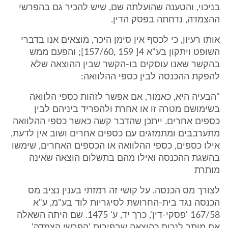
בניכוי, והטענה שהועלתה שם, שיש להכיר גם בהפרשי
ההצמדה, נדחתה בפסק הדין.
אותו רעיון, כי לכסף אין סימן היכר, מוצאים אנו בדברי
השופט ויתקון בע"א 4[ 159 ,157/60]; והפעם ממש
בהקשר שאנו עוסקים בו-הקשר שבין ההוצאה שלא
להפקת ההכנסה לבין כספי ההלוואה:
"הבעיה היא, כאמור, אם אפשר לזהות כספי הלוואה
בשימושם מטרה זו או אחרת ולהפריד ביניהם לבין
כספים אחרים. ייתכן שהדבר קשה כאשר כספי ההלוואה
מתערבבים ומתמזגים עם כספים אחרים ושוב אין לדעת,
אילו כספים, כספי ההלוואה או הכספים האחרים, שימשו
בהשגת ההכנסה ואילו מהם בתשלום הוצאה שאינה
מותרת
לצורך מס הכנסה. על קושי זה רמזתי בענין נציב מס
הכנסה נגד בית-החרושת לסיגריות לוד בע"מ, ע"א
167/58 'פסקי-דין', כרך יד, ע' 1475. שם היתה השאלה
אם מותר לנכות כהוצאה שבפירות 'הפרשי הצמדה',