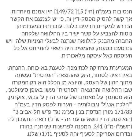
הנסיבות בעמ"ה (חי') 15[ 149/72] היו אמנם מיוחדות,
אך קשה להסיק מפסק-דין זה, כי יש לצמצם את הקשר
הנדרש למקרים חריגים בלבד. עובדותיו במערומיהן
נוטות להצביע על קשר ישיר בין ההלוואה שלקחה
החברה מהבנק להלוואה שנתנה לבעלי המניות שלה, ויש
גם טעם בטענה, שהמשיב היה רשאי להתייחס אל כל
העיסקה כאל עיסקה מלאכותית.
המערערת מרחיקה לכת מכך. לטענת בא-כוחה, ההנחה,
באין ראיה לסתור, היא, שההוצאה "הפרטית" נעשתה
מתוך ההון של העסק, והיוצא מן הכלל הוא רק המקרה
שבו ההלוואה וההוצאה "הפרטית" נעשו באופן סימולטני.
הוא מסתמך על מאמרם של עורכי הדין ע' גבאי, צוקרמן,
"'הלכת אנג'ל' וגבולותיה - הערות לפסק הדין בעמ"ה
171/83 מורן הנדסת בנין בע"מ נגד פ"ש תל-אביב 3"
(הוא פסק הדין נושא ערעור זה - ש' נ') רואה החשבון לה
(תשמ"ו-מ"ז) 341, המפנה לפרשנות שניתנה בהודו
ובדרום אפריקה לסעיף זהה לסעיף 1(17) שלנו.