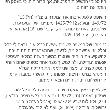
היו סכומי המשיכות הפרטיות, אך ברור היה, כי בעסק היו
אותה עת רווחים.
השופט פלפל איבחן את המקרה בעמ"ה (חי') 15[
149/72] ומע"א 2[ 425/79] ומעניינה של המערערת
שלפנינו, שאת ערעורה דחה, וקיבל שם [16] את הערעור
באומרו, בעמ' 185-184:
"נימוקו של המשיב לשומה שעשה כנ"ל אינו נראה לי כלל
וכלל. אי אפשר לומר, לדעתי, שהמערערת היתה חייבת
להשקיע את רווחיה שנוצרו במשך השנה במלאי העיסקי
שאותו הגדילה, ולא למשוך מצד אחד כספים שהם רווחי
העסק לצרכיה, ומצד שני לממן את הגדלת המלאי
העיסקי במימון חיצוני, שאותו ניתן להשיג כמובן רק על
ידי תשלום ריבית, היינו הוצאות מימון.
יש לציין כי אין המקרה שבפנינו דומה כלל וכלל לזה
שנידון בעמ"ה (חי') 149/72 (חיאור נ. פ"ש חיפה, פד"א ו,
254) ולא לזה שבע"א 425/79 (אנג'ל בע"מ נ. פ"ש
ירושלים, פ"ד ל"ו (829 ,)3), ואף לא לזה שבעמ"ה