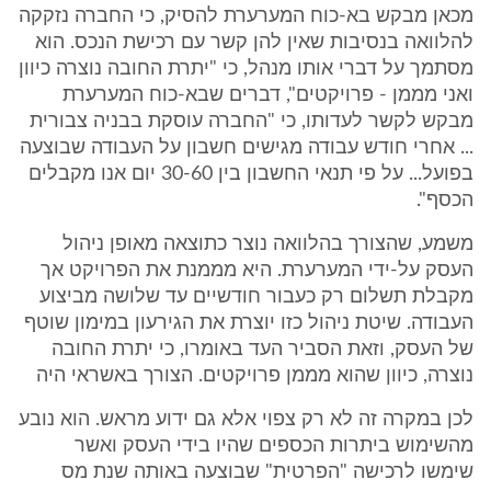
מכאן מבקש בא-כוח המערערת להסיק, כי החברה נזקקה
להלוואה בנסיבות שאין להן קשר עם רכישת הנכס. הוא
מסתמך על דברי אותו מנהל, כי "יתרת החובה נוצרה כיוון
ואני מממן - פרויקטים", דברים שבא-כוח המערערת
מבקש לקשר לעדותו, כי "החברה עוסקת בבניה צבורית
... אחרי חודש עבודה מגישים חשבון על העבודה שבוצעה
בפועל... על פי תנאי החשבון בין 30-60 יום אנו מקבלים
הכסף".
משמע, שהצורך בהלוואה נוצר כתוצאה מאופן ניהול
העסק על-ידי המערערת. היא מממנת את הפרויקט אך
מקבלת תשלום רק כעבור חודשיים עד שלושה מביצוע
העבודה. שיטת ניהול כזו יוצרת את הגירעון במימון שוטף
של העסק, וזאת הסביר העד באומרו, כי יתרת החובה
נוצרה, כיוון שהוא מממן פרויקטים. הצורך באשראי היה
לכן במקרה זה לא רק צפוי אלא גם ידוע מראש. הוא נובע
מהשימוש ביתרות הכספים שהיו בידי העסק ואשר
שימשו לרכישה "הפרטית" שבוצעה באותה שנת מס