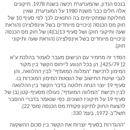
בנכס הנדון, שהמערערת רכשה בשנת 1978. תיקונים
אלה חלים כבר משנת 1980 על המערערת, שאין
מחלוקת שמתקיימים בה התנאים לכך לפי סעיף 10 של
חוק מס הכנסה (ניכויים מיוחדים בשל אינפלציה) (הוראת
שעה ותיקוני חוק) ושל סעיף 13(ב)(4) של חוק מס הכנסה
(ניכויים מיוחדים בשל אינפלציה) (הוראת שעה ותיקוני
חוק).
הסדר זה מחמיר עם הנישום מעבר לאמור בהלכת ע"א
2[ 425/79], הן בכל הנוגע לייחוס הקשר בין מקור
המימון לרכישת "המלווה המועדף" לבין ההלוואה, והן
לגבי שיטת החישוב של הוצאות המימון המוכרות בו.
סעיף 19 יוצר הנחה חלוטה בדבר הקשר בין ההלוואה
לבין רכישת "המלווה המועדף", כעולה מסעיף-קטן (ב) של
סעיף 19 על תיקוניו השונים. כפי שנאמר בדברי ההסבר
להצעת החוק לתיקון פקודת מס הכנסה (מס' 22),
תשל"ב-1972, בעמ' 330:
"ההגדרות בסעיף יוצרות את הקשר בין סכום ההשקעה