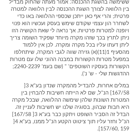
ששימשה בהשגת ההכנסה'. אמור מעתה שהחוק מבדיל
בין הלוואה לצורך השגת ההכנסה לבין הלוואה למטרה
פרטית; והרי אף כאן ייתכן שכספי ההלוואה באו כדי
לשחרר הון עצמי שקודם שימש בעסק ועכשיו הוא פנוי
ויופנה למטרות פרטיות. אך נראה לי שאת הקושיה הזו
ניתן לתרץ בכך שזהו מקרה מיוחד שפקיד השומה צריך
ליתן דעתו עליו בכל מקרה ומקרה. לכן אין ללמוד
מהסעיף 1(11)(א) גזירה שווה לגבי המקרה, שיתחלפו
במפעל מטרות הקשורות במבנה ההוני שלו עם מטרות
הקשורות בעסקיו השוטפים' " (שם בעמ' 2240-2239;
ההדגשות שלי - ש' נ').
במלים אחרות, להבדיל מהמקרה שנדון בע"א 3[
167/58] הנ"ל, שם לא הייתה חשיבות להבחין בין
המטרות השונות שלהן שימשה ההלוואה, שבכל מקרה
היא חבות שבהון, בסוגיה שלנו יש חשיבות לעניין זה.
הבדל זה הסביר השופט ויתקון כבר בע"א 3[ 167/58]
הנ"ל וחזר עליו תוך ציטוט הקטע הנ"ל ממנו, בע"א 4[
159 ,157/60].