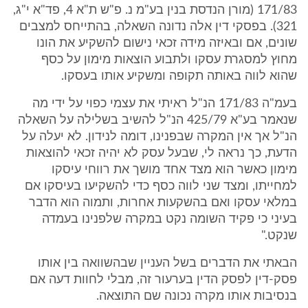
171/83 (מורן הנדסת בנין בע"מ נ. פ"ש ת"א 4, פד"א י"ג,
321). בפסקי דין אלה נדונה השאלה, בהתייחס למצבים
שונים, אם ובאיזה מידה זכאי נישום להשקיע את הונו
מחוץ למסגרת עסקו ולתבוע הוצאות מימון על כסף
שהוא לווה באותה תקופה ומשקיע אותו בעסקו.
בעמ"ה 171/83 הנ"ל ראיתי את עצמי כפוי על ידי מה
שנאמר בע"א 425/79 הנ"ל להשיב בשלילה על השאלה
הנ"ל אך אין המקרה שבפנינו, דומה לנידון. לא יעלה על
הדעת, כך נראה לי, שבעל עסק לא יהיה זכאי להוצאות
מימון כאשר הוא מצד אחד מושך את רווחי עיסקו
למחייתו, ומצד שני לווה כסף כדי להשקיעו בעיסקו אם
במלאי עסקו ואם בהשקעות אחרות, ותמוה הוא הדבר
בעיני כי פקיד השומה נקט במקרה שלפנינו בעמדה
שנקט."
הבאתי את הדברים בשל העניין שבהשוואה בין אותו
פסק-דין לפסק הדין בערעור זה, מבלי לחוות דעה אם
בנסיבות אותו מקרה נכונה שם התוצאה.