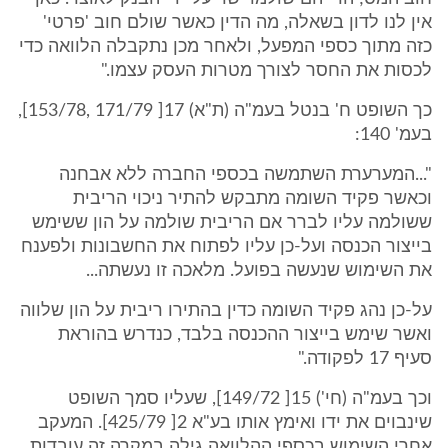
אין לנו לדון בשאלה, מה הדין כאשר שולם חוב 'פרטי'
כזה מתוך כספי המפעל, ולאחר מכן נתקבלה הלוואה כדי
לכסות את החסר לצורך מטרות העסק עצמו."
כך השופט ח' בנטל בעמ"ה (ת"א) 17[ 171/79 ,153/78],
בעמ' 140:
"...המערערת השתמשה בכספי החברה ללא אבחנה
וכאשר פקיד השומה מתבקש להתיר ניכוי הריבית
ששולמה עליו לברר אם הריבית שולמה על הון ששימש
בייצור הכנסה ועל-כן עליו לפתוח את החשבונות ולפענח
את השימוש שנעשה בפועל. מלאכה זו נעשתה...
על-כן נהג פקיד השומה כדין בהתירו ריבית על הון שלווה
ואשר שימש בייצור ההכנסה בלבד, כנדרש בהוראת
סעיף 17 לפקודה."
וכך בעמ"ה (חי') 15[ 149/72], שעליו סמך השופט
שינבוים את ידו ואימץ אותו בע"א 2[ 425/79]. המעקב
אחרי השימוש בכספי ההלוואה גילה במקרה זה עובדות