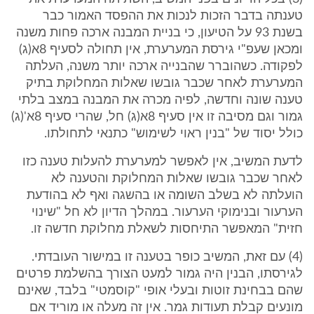
טענתה בדבר הזכות לנכות את ההפסד האמור כבר
בשנת 93 על הטיעון, כי בניית המבנה ארכה פחות משנה
ומכאן שעפ"י גירסת המערערת, אין תחולה לסעיף 8א(ג)
לפקודה. כשהוברר שהבנייה ארכה יותר משנה, העלתה
המערערת לאחר שכבר גובשו שאלות המחלוקת בתיק
טענה שונה וחדשה, לפיה מכרה את המבנה במצב בלתי
גמור וגם מסיבה זו אין סעיף 8א(ג) חל, שהרי סעיף 8א'(ג)
כולל יסוד של "בנין ראוי לשימוש" כתנאי לתחולתו.
לדעת המשיב, אין לאפשר למערערת להעלות טענה כזו
לאחר שכבר גובשו שאלות המחלוקת והטענה לא
הועלתה לא בשלב השומה או בהשגה ואף לא בהודעת
הערעור ובנימוקי הערעור. במהלך הדיון לא חל "שינוי
חזית" המאפשר התיחסות לשאלת מחלוקת חדשה זו.
(4) עם זאת, המשיב כופר בטענה זו במישור העובדתי.
לגירסתו, הבנין היה גמור למעט הצורך בהשלמת פרטים
שהם בבחינת זוטות ובעלי אופי "קוסמטי" בלבד, שאינם
מונעים קבלת תעודות גמר. אין זה מעלה או מוריד אם