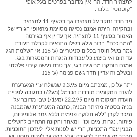
לתצהיר חדד, הרי אין מדובר בפרטים בעל אופי
"קוסמטי" בלבד.
מר חדד נחקר על תצהירו אך בסעיף 11 לתצהיר
ובחקירה, היתה אמנם נסיגה מסוימת מהאופי הגורף של
האמור בסעיף 11 לתצהיר, אך עדיין אף בגירסה
"המרוככת", ברור שלא בשלו התנאים לקבלת תעודת
גמר בשל חוסר בכלים סניטריים (ע' 16). אי השלמת הגג
עד תום ואי ביצוע כל עבודות הנגרות והמסגרות בגג.
אמנם הותקנו מרישים בגג, אך טרם נעשה קירוי פלסטי
ובשלב זה עדיין חדר גשם פנימה (ע' 15).
יתר על כן, ממכתב מיום 2.3.95 שנשלח ע"י המערערת
לועדה המקומית מורדות הכרמל (מע2/) בתגובה לפניית
הועדה המקומית מיום 22.2.95 (מע1/) שבו מדובר על
בניה בסטיה מהיתר הבניה, כתבה המערערת שהמבנה
נמכר לקרן "ללא חלוקה פנימית וללא גמר אלומיניום,
פיתוח, נגרות, מים וכו'" ומאחר והקונה התחייב להשלים
הבנין עפ"י התכניות, הרי יש לפנות אליו לעדכון התוכניות.
מכתב זה שנכתב לכאורה שלא בהקשר לעניני מיסוי, יש