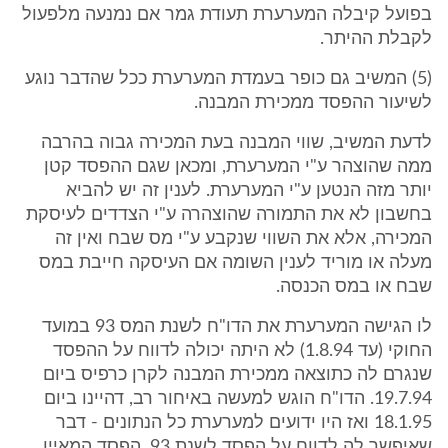
בפועל קיבלה המערערת תעודת גמר אם נמנעה מלפעול
לקבלת ההיתר.
(5) המשיב גם כופר בעמדת המערערת ככל שהדבר נוגע
לשיעור ההפסד ממכירת המבנה.
לדעת המשיב, שווי המבנה בעת המכירה גבוה בהרבה
ממה שהוצהר ע"י המערערת, ומכאן שגם ההפסד קטן
יותר מזה הנטען ע"י המערערת. לענין זה יש להביא
בחשבון לא את התמורה שהוצהרה ע"י הצדדים לעיסקת
המכירה, אלא את השווי שנקבע ע"י מס שבח ואין זה
מעלה או מוריד לענין השומה אם העיסקה חייבת במס
שבח או במס הכנסה.
לו הגישה המערערת את הדו"ח לשנת המס 93 במועד
החוקי (עד 1.8.94) לא היתה יכולה לדווח על ההפסד
שנגרם לה כתוצאה ממכירת המבנה לקרן כרפיס ביום
19.7.94. הדו"ח הוגש למעשה באיחור רב, דהיינו ביום
18.1.95 ואז היו ידועים למערערת כל הנתונים - דבר
שאיפשר לה לדווח על הפסד לשנת 93, הפסד המאיין