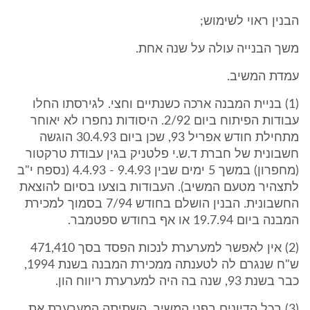
הבנין ראוי לשימוש;
משך הבנייה עולה על שנה אחת.
עמדת המשיב.
(1) בניית המבנה ארכה כשנתיים וחצי. לגירסתו החלו
עבודות הפיתוח ביום 2/92. היסודות נחפרו לא יאוחר
מתחילת חודש אפריל 93, שכן ביום 30.4.93 הוגשה
חשבונית של חברת ד.ש.י פלטניק בגין עבודת טרקטור
(מחפרון) במשך 5 ימים שבין 9.4.93 - 4.4.93 (נספח י"ב
לתצהיר מטעם המשיב). העבודות בוצעו בסיום להוצאת
החשבונית. הבנין הושלם בחודש 7/94 בסמוך למכירת
המבנה ביום 19.7.94 או אף בחודש ספטמבר.
(2) אין לאפשר למערערת לנכות הפסד בסך 471,410
ש"ח שנגרם לה לטענתה ממכירת המבנה בשנת 1994,
כבר בשנת 93, שנה בה היה למערערת ריווח הון.
(3) בכל הדיונים בפני המשיב, השתיתה המערערת את