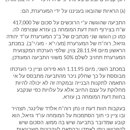
(ג) הראיות שהובאו בעניננו על ידי המערערת, הם:
התביעה שהוגשה ע"י הרוכשים על סכום של 417,000
ש"ח בצירוף חוות דעת המומחה בן עזרא שצורפה לה.
כמו כן הוגשו שני מכתבים של ב"כ המערערת עו"ד יהודה
גזיאל, רוה"ח של המערערת (מע/י"א - מע/י"ב). במכתב
הראשון מיום 28.11.94 צוין, שלפי הערכתו המקצועית
המערערת תחויב לשלם 50% משווי התביעה המעודכן.
במכתב השני, מיום 1.11.95 הוא פירוט וציין כי הערכתו
מבוססת על כך שחלק ניכר מהתביעה מתבסס על אי
התאמה לתקנות הבנייה ובמקרה זה לא יכולה להיות
מחלוקת על עצם החיוב אלא על עלויות כפי שנקבע
בחוות דעת המומחה בן עזרא.
בעקבות חוות דעת זו נתן רוה"ח אלדד שלינגר, תצהיר
ובו ציין כי תוך הסתמכות על המומחה עו"ד גזיאל, הוא
קובע שמדובר בתביעה שיש בה ממש. הסכום שיש
להפרישו ניתן לאמדן ובהתאם לעקרונות חשבונאות