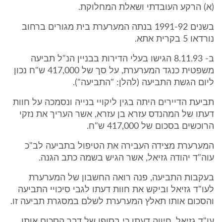
(א) הרקע העובדתי ושאלת המחלוקת.
בשנים 1991-92 בנתה המערערת בית מגורים ברחוב
נורדאו 5 בקרית אתא.
ב- 8.11.93 הגישו בעלי הדירות בבניין הנ"ל תביעה
משפטית כנגד המערערת, על סך של 417,000 ש"ח נכון
ליום הגשת התביעה (להלן: "התביעה").
תביעת הדיירים היתה בגין ליקויי בנייה ונסמכה על חוות
דעתו של המהנדס עזרא בן עזרא, אשר העריך את נזקי
הרוכשים בסכום של 417,000 ש"ח.
המערערת מצידה העבירה את הטיפול בתביעה לב"כ
עוה"ד יהודה גזיאל, אשר הגיש בשמה כתב הגנה.
בעקבות התביעה, פנה רואה החשבון של המערערת
לעו"ד גזיאל וביקש את חוות דעתו לגבי סיכויי התביעה
והסכום אותו תאלץ המערערת לשלם במסגרת תביעה זו.
עו"ד גזיאל, חיווה דעתו כי בסופו של דבר הסכום אותו