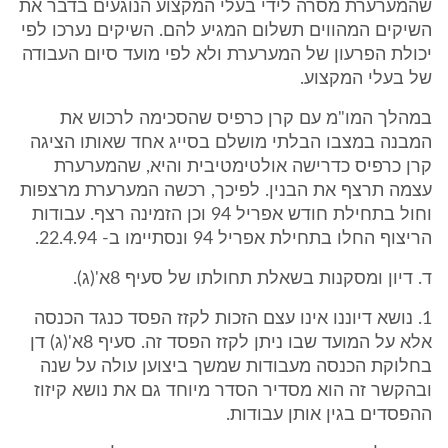
שהמערערת מסרה לידי בעלי המקצוע הנוגעים בדבר את
השיקים המהווים תשלום המגיע להם. השיקים נערכו לפי
יכולת הפרעון של המערערת ולא לפי מועד סיום העבודה
של בעלי המקצוע.
במהלך המו"מ עם קרן כרפיס שהסכימה לרכוש את
המבנה במצבו הבלתי מושלם בסייג אחד שאותו הציגה
קרן כרפיס כדרישה אולטימטיבית והיא, שהמערערת
עצמה תרצף את הבנין. לפיכך, רכשה המערערת מרצפות
וחול בתחילת חודש אפריל 94 וכן הזמינה רצף. עבודות
הריצוף החלו בתחילת אפריל 94 ונסתיימו ב- 22.4.94.
ד. דיון ומסקנות בשאלת תחולתו של סעיף 8א'(ג).
1. נושא דיוננו אינו עצם הזכות לקזז הפסד כנגד הכנסה
אלא על המועד שבו ניתן לקזז הפסד זה. סעיף 8א'(ג) דן
בחלוקת הכנסה מעבודות שמשך ביצוען עולה על שנה
ובהקשר זה הוא מסדיר הסדר מיוחד גם את נושא קיזוז
ההפסדים בגין אותן עבודות.