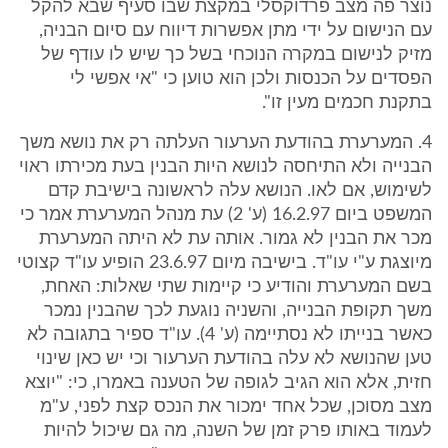
נוצר פה מצב פרדוקסלי במקצת שבו סעיף שבא להקל
עם הנישום על ידי מתן אפשרות דיווח עם סיום הבניה,
מזיק לנישום במקרה הנוכחי בשל כך שיש לו עודף של
הפסדים על הכנסות ולכן הוא טוען כי "אי אפשי לי
בתקנת חכמים מעין זו".
4. המערערת בהודעת הערעור העלתה רק את נושא משך
הבנייה ולא התיחסה לנושא היות הבנין בעת מכירתו ראוי
לשימוש, אם לאו. הנושא עלה לראשונה בישיבת קדם
המשפט ביום 16.2.97 (ע' 2) עת מנהל המערערת אמר כי
מכר את הבנין לא גמור. אותה עת לא היתה המערערת
מיוצגת ע"י עו"ד. בישיבה מיום 23.6.97 הופיע עו"ד קצוטי
בשם המערערת והודיע כי קיימות שתי שאלות: האחת,
משך תקופת הבנייה, והשניה נוגעת לכך שהבנין נמכר
כאשר בנייתו לא נסתיימה (ע' 4). עו"ד ספיר בתגובה לא
טען שהנושא לא עלה בהודעת הערעור וכי יש כאן שינוי
חזית, אלא הוא הגיב לגופה של הטענה באמרו, כי: "יוצא
מצב מסוכן, שכל אחד ימכור את הנכס קצת לפני, ע"מ
לעמוד באותו פרק זמן של השנה, מה גם שיכול להיות