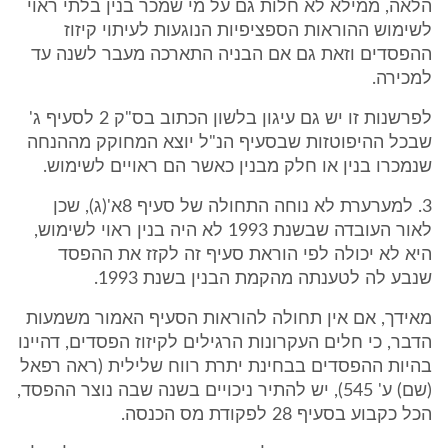
הלאה, ממילא לא חלות גם על מי שמכר בנין בלתי ראוי
לשימוש ההוראות הספציפיות הנוגעות לעיתוי קיזוז
ההפסדים וזאת גם אם הבניה התארכה מעבר לשנה עד
למכירה.
לפרשנות זו יש גם עיגון בלשון הכתוב בס"ק 2 לסעיף ג'
שבכל ההיפוטזות שבסעיף הנ"ל יוצא המחוקק מההנחה
שנמכרו בנין או חלק מבנין כאשר הם ראויים לשימוש.
3. למערערת לא נוחה התחולה של סעיף 8א'(ג), שכן
לאור העובדה שבשנת 1993 לא היה בנין ראוי לשימוש,
היא לא יכולה לפי הוראת סעיף זה לקזז את ההפסד
שנבע לה לטענתה מהקמת הבנין בשנת 1993.
מאידך, אם אין תחולה להוראות הסעיף האמור משמעות
הדבר, כי חלים העקרונות הרגילים לקיזוז הפסדים, דהיינו
בהיות ההפסדים בבחינת יתרת רווח שלילית (ראה רפאל
(שם) ע' 545), יש להתיר ניכויים בשנה שבה נוצר ההפסד,
הכל כקבוע בסעיף 28 לפקודת מס הכנסה.