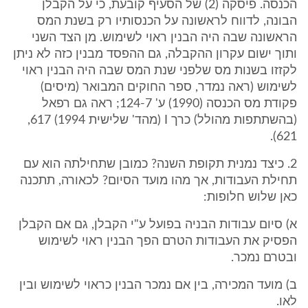
הכנסה. פיסקה (2) של הסעיף קובעת, כי על הקבלן
הבונה, לדווח לראשונה על הכנסותיו רק בשנת המס
הראשונה שבה היה הבנין ראוי לשימוש. מן הצד השני
ותוך ישום עקרון ההקבלה, גם ההפסד מבנין כזה לא ניתן
לקזזו בשנות מס שלפני שנת המס שבה היה הבנין ראוי
לשימוש (ראה נמדר, ספר החוקים המבואר (מיסים)
פקודת מס הכנסה (1990) ע' 124-7; ראה גם רפאל
(בהשתתפות מהולל) כרך I (מהד' שלישית 1994) 617,
621).
2. כיצד נמנית תקופת השנה? כמובן שתחילתה הוא עם
תחילת העבודות, אך מהו מועד הסיום? לכאורה, תתכנה
כאן שלוש חלופות:
א) סיום עבודות הבניה בפועל ע"י הקבלן, גם אם הקבלן
הפסיק את העבודות הטרם הפך הבנין ראוי לשימוש
ובטרם נמכר.
ב) מועד המכירה, בין אם נמכר הבנין כראוי לשימוש ובין
לאו.