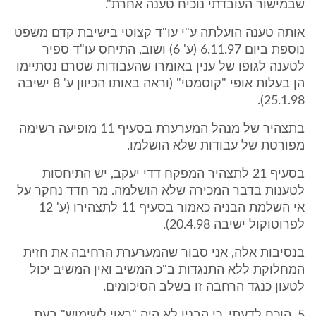
שבמישור העובדתי נוכיח טענה אחרת".
אותה טענה הועלתה ע"י עו"ד קצוטי בישיבת קדם משפט
נוספת ביום 6.11.97 (ע' 6) ושוב, התיחס עו"ד ספיר
לטענה לגופו של ענין באומרו שהעבודות שטרם נסתיימו
הן בעלות אופי "קוסמטי" (וראה באותו הכיוון ע' 8 ישיבה
25.1.98).
בתצהיר של מנהל המערערת בסעיף 11 מופיעה רשימה
מפורטת של עבודות שלא הושלמו.
בסעיף 21 לתצהיר המפקח דדי יעקב, יש התיחסות
לטענות בדבר המכירה שלא הושלמה. מר חדד נחקר על
אי השלמת הבניה כאמור בסעיף 11 לתצהירו (ע' 12
לפרוטוקול ישיבה 20.4.98).
בנסיבות אלה, אני סבור שהמערערת הרחיבה את חזית
המחלוקת ללא התנגדות ב"כ המשיב ואין המשיב יכול
לטעון כנגד הרחבה זו בשלב הסיכומים.
5. הוכח לדעתי, כי הבנין לא היה "ראוי לשימוש" בעת