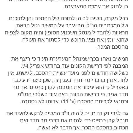
בו לחזק את עמדת המערערת.
בכל מקרה, בשים לב הן לתוכנו של ההסכם והן לתוכנם
של המכתבים הנ"ל, הרי עבר על המשיב נטל הבאת
הראיות (להבדיל מנטל השכנוע הסופי) והיה מקום לצפות
שהוא יזמין את נציג הרוכש כדי לסתור את העולה
מהסכם המכר.
המשיב נאחז בכך שמנהל המערערת העיד כי ריצף את
המבנה לפי דרישת הקונים עוד בחודש אפריל 94,
כשלושה חודשים לפני מועד עשיית ההסכם. לגישתו, אין
לתת אמון בדברי מר חדד בענין זה, שכן כיצד ידע כבר
באפריל כי הוא ימכור את המבנה לקרן כרפיס, אך מר
חדד אמר, כי דרישת הקונה באה עוד בשלבי המו"מ
וכתנאי לכריתת ההסכם (ע' 11). עדותו לא נסתרה.
גם לגבי נקודה זו, יכול היה ב"כ המשיב לבקש להעיד את
מנהל קרן כרפיס כדי להזים את דברי מר חדד ואת
הכתוב בהסכם המכר, אך הדבר לא נעשה.