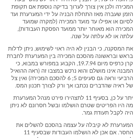
המכירה ולכן אין צורך לערוך בדיקה נוספת אם תקופת
הזמן שעברה מאז התחלת הבניה על ידי המערערת ועד
לסיום או אפילו עד מועד המכירה (למקרה שמועד
המכירה הוא מאוחר יותר ממועד הפסקת העבודות),
עלתה או לא עלתה על שנה.
את המסקנה, כי הבנין לא היה ראוי לשימוש, ניתן לדלות
בראש ובראשונה מהסכם המכירה בין המערערת לחברת
קרן כרפיס מיום 19.7.94, הקבוע במפורש במבוא, כי
המבנה אינו מושלם והוא נרכש במצבו זה (ראה ההואיל
הרביעי וראה גם סעיפים 5; 6 להסכם המכירה) ואין צל
של ראיה שהדברים נכתבו אך ורק לצורך תכנון המס.
יתר על כן, בסעיף 11 לתצהירו פירט מנהל המערערת
מה היו הפריטים שטרם הושלמו ובשל חסרונם לא ניתן
היה לקבל תעודת גמר.
המערערת לא קיבלה על עצמה בהסכם להשלים את
החסר. אם אכן לא הושלמו העבודות שבסעיף 11