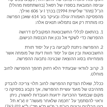
עניפה המובאת בספרו של רפאל (בהשתתפות מהולל)
הנ"ל (מהד' שלישית 1994) בכרך I ע' 606 ואילך.
מהפסיקה האמורה עולה ובעיקר בע' 614 שאכן הפרשה
כזו מותרת רק אם נתמלאו תנאים אלה:
1. בהתאם לכללי החשבונאות המקובלים דרושה
ההפרשה כדי לשקף אל נכון את הכנסות הנישום.
2. ההפרשה ניתנת לקביעה בין על יסוד תורת
החשבונאות ובין אם על יסוד חוות דעת של מומחה אשר
מומחיותו בסוג ההוצאה שבגינה נתבעה ההפרשה.
3. קרוב לוודאי שבעתיד הלא רחוק תהפך ההפרשה לחוב
מוחלט.
ככלל, שאלת הצדקת ההפרשה לחוב תלוי צריכה להבדק
מההיבט של מועד עשיית ההפרשה, אך נקבע בפסיקה כי
מקום שבמועד ההכרעה ידועות העובדות לאשורן, ניתן
וראוי להסתמך על "חכמה שלאחר מעשה" זו (ע"א תל
רונן קבלנים ובונים בע"מ נ' פ"ש ת"א פד"י ל"א 02) 763).