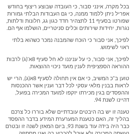
בכל מקרה, אינני סבור, כי העובדה שבוצע ריצוף בחודש
אפריל ניתן ללמוד ממנה, כי גם העבודות הבלתי גמורות
שפורטו בסעיף 11 לתצהיר חדד כגון גג, חלונות ודלתות,
נגרות, יחידות שירותים וכלים סניטריים, הושלמו אף הם.
לפיכך, אני סבור כי הוכח שהמבנה נמכר כשהוא בלתי
ראוי לשימוש.
לפיכך, אני סבור, כי על עניננו לא חל סעיף 8א'(ג) לרבות
ההוראה הספציפית לענין מועד ניכוי ההוצאות.
טוען ב"כ המשיב, כי אם אין תחולה לסעיף 8א(ג), הרי יש
לראות בבנין מלאי עסקי לכל דבר וענין אשר ההכנסות
וההפסדים בגין מכירתו יזקפו למועד המכירה בפועל,
דהיינו לשנת 94.
טענה זו יש בה היבטים עובדתיים שלא בוררו כל צרכם
בהליך זה, האם כטענת המערערת המידע בדבר ההפסד
כבר היה בידה עוד בשנת 93, ביום המאזן לשנה זו ובטרם
נעשתה המכירה ולא אוכל להכריע בה ואני מסתפק