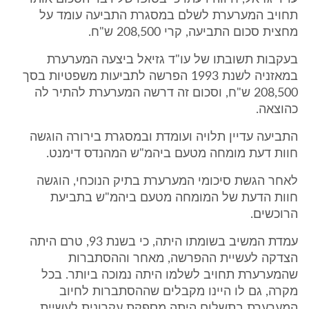
תחויב המערערת לשלם במסגרת התביעה עומד על
מחצית סכום התביעה, קרי 208,500 ש"ח.
בעקבות תשובתו של עו"ד גזיאל ביצעה המערערת
במאזניה לשנת 1993 הפרשה לתביעות משפטיות בסך
208,500 ש"ח, וסכום זה דרשה המערערת להתיר לה
כהוצאה.
התביעה עדיין תלויה ועומדת ובמסגרת בירורה הוגשה
חוות דעת מומחה מטעם ביהמ"ש המהנדס דימנט.
לאחר הגשת סיכומי המערערת בתיק הנוכחי, הוגשה
חוות הדעת של המומחה מטעם ביהמ"ש בתביעת
הרוכשים.
עמדת המשיב בשומתו היתה, כי בשנת 93, טרם היתה
הצדקה לעשיית ההפרשה, מאחר וההסתברות
שהמערערת תחויב לשלמו היתה נמוכה ביותר. בכל
מקרה, גם לו היינו מקבלים שההסתברות לחיוב
המערערת בתשלום היתה מספקת עקרונית לעשיית