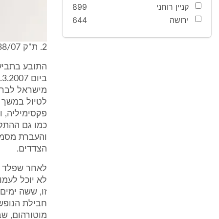
קניין רוחני
899
ירושה
644
2. ת"ק 2638/07 עו"ד יובל פלד נ' חברת מוטורהום ואח'
פקסימיליה, 
כמו גם ההתק
והעברת מסמכ
הצדדים.
לאחר שפלד ב