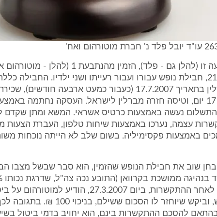
התובע בתביעה זו (להלן גם - פלד), הזמין מהנתבעת 1 
ביום 21.3.2007, חבילת נופש עבורו ועבור רעייתו ושני ילדיו. החבילה כל
מישראל לברלין בתאריך 17.7.2007 (כעבור כמעט ארבעה חודשים), ש
לטיול במשך 17 יום, וטיסה חזרה מברלין לישראל. העסקה נחתמה באמצע
והתשלום נעשה באמצעות כרטיס אשראי. המשא ומתן שקדם 
שרות עצמה, נערכו באמצעות שיחות טלפון, העברת הצעות מ
ים באמצעות פקסימיליה. בשום שלב לא הייתה נוכחות משו
חן שוב את חבילת הנופש שהזמין, הוא סבר שבשל מצבו הבר
זו, ששה ימים לאחר ההתקשרות, ביום 27.3.2007, הודיע למו
חבילת הנופש, וביקש שיוחזר לו הסכום ששילם, בנ