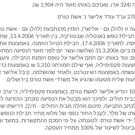
1,90 ₪).
 זו (להלן גם - אלישר), הזמין מהנתבעת (להלן גם - אשת טור
ועבור רעייתו חבילת נופש באנטלי
הראשון של פסח, לתאריך 17.4.2006. חבילת הטיול הוזמנה, בא
של אשת טורס ביום 31.3.2006 (שלושה-עשר יום לפני מועד הנסיעה 
ום. עוד באותו יום חתם אלישר על טופס הזמנת החבילה, והעב
הנתבעת באמצעות פקסימיליה, ואף שילם תמורתה 
שתה באמצעות האינטרנט, ולאחר שהושלמה, קיבל אלישר א
ות שליח מטעמו שהגיע אל משרדי אשת טורס בירושלים.
ביום 10.4.2006 הודיע אלישר לאשת טורס, באמצעות פקסימיליה, כי ער
בית חולים, ולפיכך הוא מבטל את הנסיעה (מכתב ההודעה ל
נספח רביעי לכתב התביעה; סיכום מחלה מבית הח
-ידי אשת טורס. לטענתה, על-פי הסכם ההתקשרות, במועד שב
שיעור של 100% ממחיר העסקה.