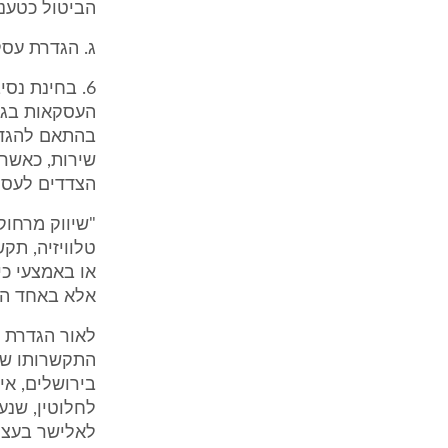
הביטול כטענת
ג. הגדרת עס
6. בחינת נס
בהתאם להגדר
שירות, כאשר
הצדדים לעסק
"שיווק מרחוק
טלוויזיה, תק
או באמצעי כ
אלא באחד הא
לאור הגדרת ע
התקשרותו של
בירושלים, אי
לחלוטין, שנ
לאלישר בעצמו