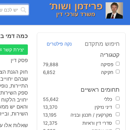
כמה דמי בי
חיפוש מתקדם
נקה פילטרים
יצירת קשר ✉
קטגוריה
פסק דין
פסיקה
79,888
חקיקה
6,852
שבהם יחוייב 
התיירות, נופ
תחומים ראשיים
ספק השירות. 
כללי
55,642
יחויב הלקוח 
דיני נזיקין
13,370
והאם יש ממש
השירות, ובייח
מקרקעין / תכנון ובניה
13,195
סדרי דין וראיות
12,375
שאלות אלו על