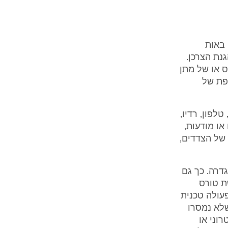
 באות
הגדרתה בסעיף 14ג(ו) לחוק הגנת הצרכן.
 או של מתן
פת של
לפון, רדיו,
או מודעות,
של הצדדים,
דרה. כך גם
ת טורס
עולה טכנית
לא נמסרו
וני או