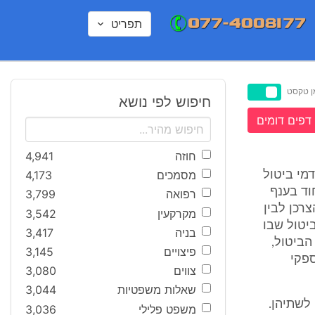
תפריט
ן טקסט
חיפוש לפי נושא
דפים דומים
חוזה
4,941
מסמכים
4,173
) של דמי ביטול
וד בענף
רפואה
3,799
רכן לבין
מקרקעין
3,542
יטול שבו
בניה
3,417
הביטול,
פיצויים
3,145
פקי
צווים
3,080
שאלות משפטיות
3,044
לשתיהן.
משפט פלילי
3,036