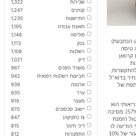
שכירות
1,322
קטינים
1,247
התיישנות
1,235
תאונת עבודה
1,195
פוליסה
1,148
(להלן - מוטורהום או הנתבעת)
בנק
1,113
לה טיסה
רשלנות
1,108
כירת קרוואן
דיון
1,021
ות
משרד הפנים
967
להתקשרות,
תביעות רשלנות רפואית
942
חיר בדוא"ל
ארנונה
939
תפת של
ערר
935
מעצר
919
יאותי הוא
יישוב סכסוכים
870
לא יוכל לעמוד בנהיגה ממושכת בקרוואן (התובע נכה צה"ל, שדרגת נכותו 57%). מסיבה
צו (חקיקה)
847
טורהום על ביטול הזמנת
דיני חינוך
815
יכוי 100 ₪. בתגובה לכך הודיעה לו
התפטרות
812
מוטורהום, שבהתאם להסכם ההתקשרות בינם, הוא יחויב בדמי ביטול בשיעור של 10%