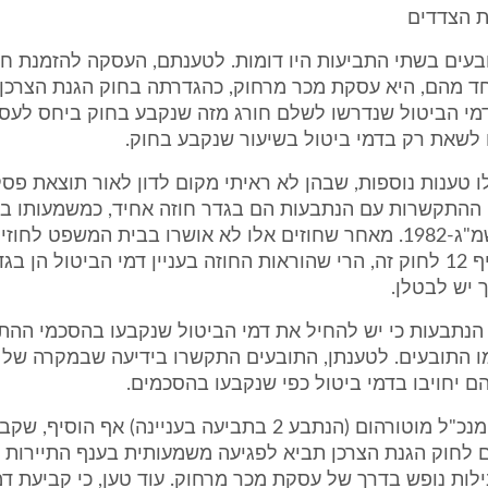
ת הצדדים
ובעים בשתי התביעות היו דומות. לטענתם, העסקה להזמנת ח
ד מהם, היא עסקת מכר מרחוק, כהגדרתה בחוק הגנת הצרכן. מ
דמי הביטול שנדרשו לשלם חורג מזה שנקבע בחוק ביחס לעס
ם לשאת רק בדמי ביטול בשיעור שנקבע בחוק.
 טענות נוספות, שבהן לא ראיתי מקום לדון לאור תוצאת פסק ה
ההתקשרות עם הנתבעות הם בגדר חוזה אחיד, כמשמעותו בח
אחידים, התשמ"ג-1982. מאחר שחוזים אלו לא אושרו בבית המשפט לח
בהתאם לסעיף 12 לחוק זה, הרי שהוראות החוזה בעניין דמי הביטול הן ב
 יש לבטלן.
ו הנתבעות כי יש להחיל את דמי הביטול שנקבעו בהסכמי הה
 התובעים. לטענתן, התובעים התקשרו בידיעה שבמקרה של 
 יחויבו בדמי ביטול כפי שנקבעו בהסכמים.
מר אבי חיט, מנכ"ל מוטורהום (הנתבע 2 בתביעה בעניינה) אף הוסי
 לחוק הגנת הצרכן תביא לפגיעה משמעותית בענף התיירות ו
לות נופש בדרך של עסקת מכר מרחוק. עוד טען, כי קביעת דמ