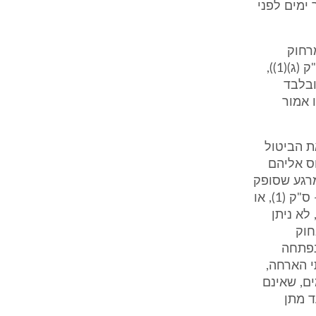
נוכח העובדה שנמסרו ביום 5.4.2006, מספר ימים לפני
 מרחוק
שעניינה מתן שירות (להבדיל ממכירת נכס, שלגביו נקבעה הוראה שונה בס"ק (ג)(1)),
ובלבד
 אמור
ת הביטול
חס אליהם
מרגע שסופק
לא ניתן להשתמש בו פעם נוספת או לספקו לצרכן לאחר ("טובין פסידים" - ס"ק (1), או
ע שסופק, לא ניתן
חוק
 שנפתחה
שירותי הארחה,
ם, שאינם
ד מתן