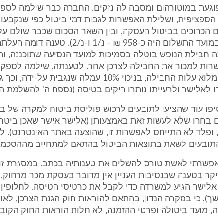
פוגעת במוטורהום ומסבה לה נזקים. החברה כבר שילמה לספ
הספציפית, ושלילת האפשרות לגבות דמי ביטול כפי שנקבעו
ארו, שערכם במועד התשלום היה כ-958 ₪ - נ/1 ו-נ/2)
ה חבילת הנופש בוטלה בסמיכות למועד הנסיעה שתוכננה, וה
רות למכור את החבילה לצרכן אחר. לטענתה, שילמה לספק 
בטורקיה את מלוא עלות החבילה, בניכוי 10% עמלה שנגבית על
 לאלישר ולרעייתו נותרו ריקים בטיסה (נספח ה' להשלמת הט
פו עוד שהציעו לתובעים לרכוש פוליסת ביטוח למקרה של ב
ם בחרו שלא לעשות זאת באמצעותן (אלישר אישר שאכן ביטח
 ופלד לא התייחס לאפשרות זו, שהוצעה באתר האינטרנט). לפ
התובעים לשאת בתוצאות הביטול בהתאם למתחייב מההסכמי
אפשרתי לאשת טורס להשלים את טענותיה בכתב. במסגרת זו,
יקר בטענה שבנסיבות העניין אין מדובר בעסקת מכר מרחוק,
לישר הגיע למשרדה כדי לקבל את כרטיסי הטיסה. לחלופין 
), כי במקרה הנדון, בהתאם להוראות חוק הגנת הצרכן, לאו
 מועד ביטולה ופרטי ההזמנה, לא חלות הוראות החוק הקובע