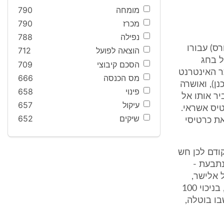
מומחה
790
מכרז
790
נפילה
788
ס) עבורו
הוצאה לפועל
712
ה שבטורקיה, בין תאריך 13.4.2006, שחל בחג
הסכם קיבוצי
709
מצעות אתר האינטרנט
מס הכנסה
666
המתוכנן), ואושרה
פינוי
658
יר אותו אל
עיקול
657
5,310 ₪ באמצעות כרטיס אשראי.
שיקים
652
ת כרטיסי
ב קודם לכן חש
נתבעת -
ולים - ת/2). דרישתו של אלישר,
בדומה לדרישתו של פלד, לקבל החזר כספי של מלוא מחיר חבילת הנופש, בניכוי 100
ו בוטלה,