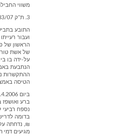
משווי החבילה (324 ארו, שערכם באותו מועד היה 4
3. ת"ק 2783/07 עו"ד עודד אלישר נ' אשת טורס
התובע בתביעה
על-ידה בו בי
ההתקשרות נע
הטיסה באמצע
ברע ואושפז ב
₪, נדחתה על
מגיעים דמי הביטול ל