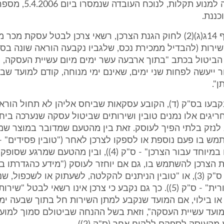
בדואר), נועדה למנוע תקלות, ל
כננת.
7. על-פי סעיף 14ג(ג)(2) לחוק הגנת הצרכן, רשאי צרכן לבטל עסקת מכר
הביטול בכתב "בתוך ארבעה עשר ימים מיום עשיית העסקה, 
 ייעשה לפחות שני ימים, שאינם ימי מנוחה, קודם למועד שבו
ן".
קבעו בס"ק (ד), הקובע עסקאות שביחס אליהן לא תחול הורא
ריגים אלו נמנים טובין ושירותים שביטול עסקה שנערכה בי
 לנזק בלתי הפיך לעוסק. זאת בין מהטעם שמדובר במוצר ש
"טובין שיוצרו במיוחד עבור הצרכן" - ס"ק (4)), ובין מהטעם שמרג
 הצרכן להשתמש בו, גם אם יוחזר לעוסק ("מידע כהגדרתו ב
המחשבים" - ס"ק (3), או "טובין הניתנים להקלטה, לשעתוק או לשכפול,
אריזתם המקורית" - ס"ק (5)). כך גם נקבע כי צרכן אינו רשאי לבטל "
או בילוי, אם המועד שנקבע למתן השירות חל בתוך שבעה ימי
מועד עשיית העסקה", וזאת בשל ההנחה שביטולם סמוך למוע