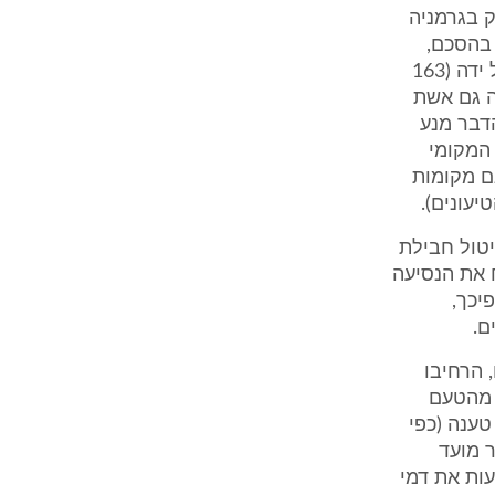
ק בגרמניה
 בהסכם,
תסב לה נזקים הכרוכים בביטול העסקה, ובין השאר הסכום שכבר שולם על ידה (163
. טענה דומה העלתה גם אשת
דבר מנע
המקומי
-ידה, וכך גם מקומות
יעונים).
יטול חבילת
 את הנסיעה
יכך,
ם.
 הרחיבו
 מהטעם
טענה (כפי
ר מועד
ות את דמי