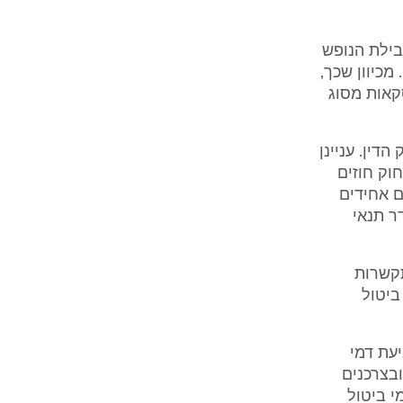
בילת הנופש
כיוון שכך,
קאות מסוג
דין. עניינן
וק חוזים
וזים אחידים
גדר תנאי
תקשרות
ביטול
ף, שקביעת דמי
בצרכנים
י ביטול