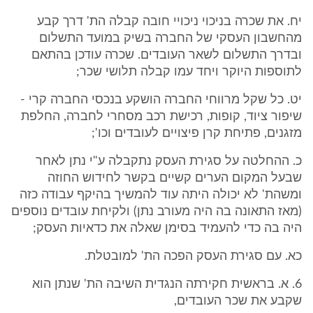
יח. את שכרה בניכוי ניכויי חובה קבלה הת' דרך קבע
מהחשבון העסקי של החברה בשיק במועד התשלום
ובדרך התשלום לשאר העובדים. שכרה עודכן בהתאם
לתוספות היוקר ויחד עמו קבלה תלושי שכר;
יט. כל שקל מרווחי החברה הושקע בנכסי החברה קרי -
שיפור ציוד, קופות, רכישת רכב מסחרי לחברה, החלפת
מזגנים, פתיחת קרן פיצויים לעובדים וכו';
כ. ההחלטה על סגירת העסק נתקבלה ע"י נתן לאחר
שבעל המקום הערים קשיים בקשר לחידוש החוזה
ומשהת' לא יכולה היתה עוד להמשיך בהיקף עבודה כזה
(מאז התאונה בה היה מעורב נתן) ולקיחת עובדים נוספים
היה בה כדי להעמיד בסימן שאלה את כדאיות העסק;
כא. עם סגירת העסק הפכה הת' למובטלת.
6. א. בראשית חקירתה הנגדית השיבה הת' שנתן הוא
שקבע את שכר העובדים,