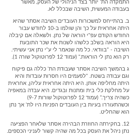
התמקדה הת' יותר בצד הניהולי של העסק, מאשר
בעבודה המעשית, השיבה שבכלל לא.
ב. בהתייחס למשכורות העובדים השיבה אסתר שהיא
היתה אחראית על כך והן שולמו ב-10 לחודש עבור
החודש הקודם עפ"י הוראה של נתן. ולשאלה אם קיבלה
היא הוראה בשלב כלשהו לשנות את שכר התובעת
השיבה - "בוודאי. כל מה שנאמר לי ע"י נתן אני עשיתי.
רק הוא נתן לי הוראות." (עמוד 12 לפרוטוקול שורה 1).
ג בהמשך השיבה אסתר שעבודת הת' כללה גם פיקוח
וגם עבודה בשטח. "לפעמים היו חסרות עובדות והיא
היתה מחליפה אותן. היא היתה אחראית עליהן, אחראית
על מחלקת כלי בית ומתנות ובגדים. היא עבדה במאפיה
כשהיה צריך." (עמוד 12 לפרוטוקול שורות 9-7)
וכשהתעוררו בעיות בין העובדים הפניות היו לת' אך נתן
הוא שהחליט.
12. בחקירתה החוזרת הבהירה אסתר שלאחר הפציעה
נתן ניהל את העסק בכל מה שהיה קשור לעניני הכספים.