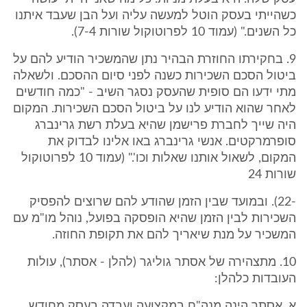
כשהייתי בעסק הוטל למעשה עליה ועל הבן שעבד איתנו
כל השנים." (עמוד 10 לפרוטוקול שורות 7-4).
9. בחקירתו החוזרת הבהיר נתן שהמשכיר הודיע להם על
ביטול הסכם השכירות כשנה לפני סיום ההסכם. ולשאלה
מתי ידעו הם סופית שהעסק נסגר השיב - "כמה חודשים
לאחר שהוא הודיע לנו על ביטול הסכם השכירות. המקום
היה שייך לחברת פרישמן שהיא בעלת רשת גרינברג
סופרמרקטים. אנשי גרינברג באו אלינו לבדוק את
המקום, לשאול אותנו שאלות וכו'." (עמוד 10 לפרוטוקול
שורות 24
-22). ובמועד שבין הזמן שהודע להם שרוצים להפסיק
השכירות לבין הזמן שהיא הופסקה בפועל, נוהל מו"מ עם
המשכיר על מנת שיאריך להם את תקופת החוזה.
10. מתצהירה של אסתר גוליגר (להלן - אסתר), עולות
העובדות כלהלן:
א. אסתר הינה מנה"ח במקצועה ועבדה בעסק מחודש