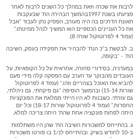
לרבות את שכרה וזאת במהלך כל השנים לרבות לאחר
פציעתו בשנת 1997בהמשך הבהירה הת' שבעקבות
תאונת הדרכים בה היה מעורב, הפסיק נתן לעבוד "אבל
את כל העניינים הכספיים הוא המשיך לנהל ממיטתו."
(עמוד 4 לפרוטוקול שורה 8).
ב. לבקשת ב"כ הנת' להבהיר את תפקידה בעסק, השיבה
הת' - "בקופה,
במעדניה, בסידורי סחורה, אחראית על כל הקופאיות, על
העובדים מהבוקר עד הערב עם הפסקה קלה מידי פעם
להביא את האוכל בצהריים וזהו." (עמוד 4 לפרוטוקול
שורות 15-14) ובהמשך הוסיפה "גם פיקחתי, גם ניהלתי,
גם עזרתי. כשבנות לא היו הייתי ממלאת את הפונקציות
החסרות." (עמוד 4 לפרוטוקול שורות 18-17) וכל יום
היתה לפחות פונקציה אחת שהת' היתה צריכה למלא.
ג. בהתייחס למשכורות השיבה הת' שהן היו משתלמות
ב-10 לחודש בשיק. ובהתייחס לנ/1 בו פורטו משכורות