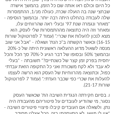
כל היום וכולם ראו אותה שם כל הזמן. בהמשך אישרה
שבחצי שנה בה הועלה שכרה, כעולה מנ/1, ההתמסרות
שלה לעבודה בהחלט היתה רבה יותר. ובהמשך הוסיפה -
"מאחר ונגמרה שנת 97' ובעלי ראה שהרווחים עלו,
ומאחר וזה היה כתוצאה מההתמסרות שלי לעסק, הוא
מצא לנכון להעלות את שכרי." (עמוד 7 לפרוטוקול שורות
16-15) וכאשר הקשתה ב"כ הנת' ושאלה - "אבל אני שוב
מנסה לשאול מדוע ההעלאה ראשונית היתה של כ-20%
ובהמשך 50% ובסופו של דבר הגיע ל-70% סך הכל והכל
יחסית בפרק זמן קצר של כשנתיים?" תשובתה - "בעלי
לא עבד ולא לקח משכורת ואני כל התקופה הזאת עבדתי
כפול, וכתוצאה מהרווחיות של העסק הוא הרשה לעצמו
להעלות את שכרי כפי שכבר העדתי." (עמוד 7 לפרוטוקול
שורות 21-17).
ו. בסיום חקירתה הנגדית השיבה הת' שכאשר העסק
נסגר, מי שהודיע לעובדים על פיטוריהם מהעבודה היה
נתן. ולשאלה אם העובדים קיבלו פיצויי פיטורים השיבה -
"אין לי מושג, לא התעסקתי בזה. הכל אצלנו מסודר