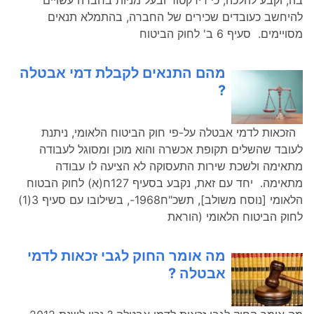
בה, וקבע להלכה, כי דירקטור ובעל מניות בחברה עשויים
להיחשב כעובדים שכירים של החברה, בהתמלא תנאים
מסויימים. סעיף 6 ב' לחוק הביטוח
מהם התנאים לקבלת דמי אבטלה
?
הזכאות לדמי אבטלה על-פי חוק הביטוח הלאומי, ניתנת
לעובד שהשלים תקופת אכשרה והוא מוכן ומסוגל לעבודה
מתאימה ולשכת שירות התעסוקה לא הציעה לו עבודה
מתאימה. יחד עם זאת, נקבע בסעיף 127ח(א) לחוק הבטוח
הלאומי [נוסח משולב], תשכ"ח1968-, בשילובו עם סעיף 3(1)
לחוק הביטוח הלאומי (הוראת
מה אומר החוק לגבי זכאות לדמי
אבטלה ?