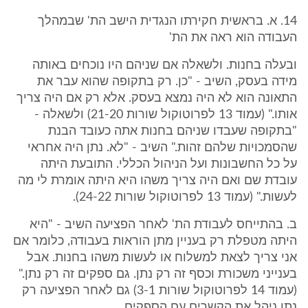
14. א. בראשית חקירתו הנגדית הישב הת' שבמהלך
העבודה הוא ראה את הת'
ובעלה בחנות. ולשאלה אם שניהם היו נוכחים באותה
מידה בעסק, השיב - "כן. רק בתקופה שהוא עבר את
התאונה הוא לא היה נמצא בעסק. אלא רק אם היה צריך
אותו." (עמוד 13 לפרוטוקול שורות 21-20) ולשאלה -
"בתקופה שעבדו שניהם בחנות אתה כעובד הבנת
שהסמכויות שלהם זהות." השיב - "לא. נתן היה אחראי
על כל החשבונות ועל הניהול הכללי. התובעת היתה
עובדת שם ואם היה צריך משהו היא היתה אומרת לי מה
לעשות." (עמוד 13 לפרוטוקול שורות 24-22).
ב. בהתייחס לעבודת הת' לאחר הפציעה השיב - "היא
היתה מטפלת רק בעניין מתן הוראות בעבודה, כלומר אם
אני צריך לצאת למשלוח או לעשות משהו בחנות. אבל
בענייני משכורת וכסף זה רק נתן. גם ספקים זה רק נתן."
(עמוד 14 לפרוטוקול שורות 3-1) גם לאחר הפציעה רק
נתן ניהל את הקשרים עם הספקים.