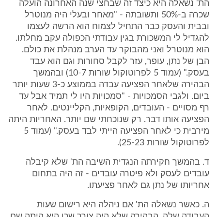
הת' נשאלה היא כיצד זה שבחצי שנה האחרונה הועלה
שכרה ב-50% ותשובתה - "מאחר ובעלי היה מנוטרל
ובבית והעסק כבר התחיל לצמוח הוא הרשה לעצמו
להגדיל לי המשכורת בגין עבודתי הכפולה עקב מחלתו.
הוא מנוטרל ואני מהבוקר עד הערב מנהלת את כולם.
הבן של נתן, עופר, עזר לקבל סחורות וגם הוא עבד
בעסק." (עמוד 5 לפרוטוקול שורות 10-7) ובהמשך
הבהירה שלאחר הפציעה עבדה בממוצע כ-3 שעות יותר
ביום. ולגבי הסמכויות - "סמכויות היו לי תמיד אבל עד
רף מסויים - העובדים, הקופאיות, הקליינטים. לאחר
הפציעה אותו דבר. רק שנוכחתי שם יותר. האחריות היתה
מירבית כי לאחר הפציעה הייתי לבד בעסק." (עמוד 5
לפרוטוקול שורות 25-23).
ד. בהמשך חקירתה הנגדית השיבה הת' שלא קיבלה
עובדים לעסק ולא פיטרה עובדים - זה היה בתחום
אחריותו של נתן גם לאחר פציעתו.
ה. כאשר נשאלה הת' אם ניהלה היא רישום שעות
העבודה שלה, הבהירה שלא היה צורך שכן היא היתה שם