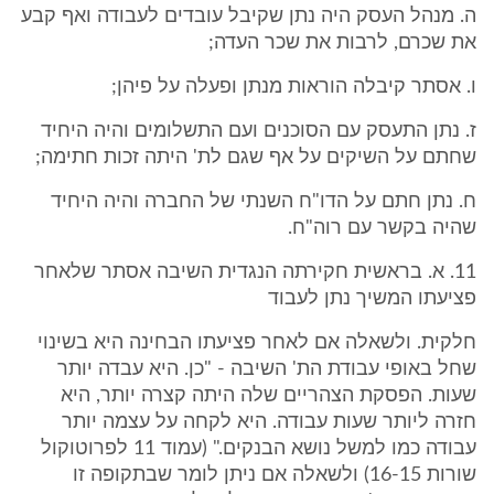
ה. מנהל העסק היה נתן שקיבל עובדים לעבודה ואף קבע
את שכרם, לרבות את שכר העדה;
ו. אסתר קיבלה הוראות מנתן ופעלה על פיהן;
ז. נתן התעסק עם הסוכנים ועם התשלומים והיה היחיד
שחתם על השיקים על אף שגם לת' היתה זכות חתימה;
ח. נתן חתם על הדו"ח השנתי של החברה והיה היחיד
שהיה בקשר עם רוה"ח.
11. א. בראשית חקירתה הנגדית השיבה אסתר שלאחר
פציעתו המשיך נתן לעבוד
חלקית. ולשאלה אם לאחר פציעתו הבחינה היא בשינוי
שחל באופי עבודת הת' השיבה - "כן. היא עבדה יותר
שעות. הפסקת הצהריים שלה היתה קצרה יותר, היא
חזרה ליותר שעות עבודה. היא לקחה על עצמה יותר
עבודה כמו למשל נושא הבנקים." (עמוד 11 לפרוטוקול
שורות 16-15) ולשאלה אם ניתן לומר שבתקופה זו