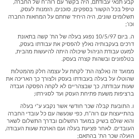
קבע תנאי עבודתם, היה בקשר עם רוה"ח של החברה,
טיפל בכל הקשור בספקים, סוכנים, הזמנות לעסק,
תשלומים שונים, היה היחיד שחתם על המחאות החברה
וכו';
ה. ביום 10/5/97 נפגע בעלה של הת' קשה בתאונת
דרכים בעקבותיה נאלץ להפסיק את עבודתו בעסק,
למעט עבודת הניהול שיכולה היתה להיעשות מהבית,
בטלפונים ובשהות קצרה בעסק.
ממועד זה נאלצה הת' לקחת על עצמה חלק מהמטלות
שהוטלו על בעלה בעבודתו בעסק ולצורך כך האריכה את
שעות עבודתה, כך שבצהריים לא לקחה הפסקה ועבדה
ברציפות משעת פתיחת העסק ועד לסגירתו;
ו. התובעת קבלה שכר חודשי אשר נקבע ע"י בעלה
בהתייעצות עם רוה"ח, כפי שנעשה עם כל עובדי החברה
והוא שולם בשיק במועד התשלום ובדרך התשלום לשאר
העובדים. לאחר פציעת בעלה ועם הארכת שעות העבודה,
הועלה שכר הת' בהתאם;