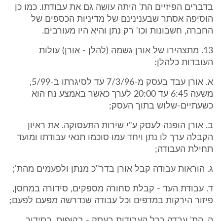
בדברים הפיזיים הת' היתה עושה גם את עבודתו. כמו כן
הוסיפה אסתר שבענינינם של מדיניות הכספים של
החברה, חשבונות וכו' רק נתן והיא היו מעורבים.
13. מתצהירו של אורן גשמה (להלן - אורן) עולות
העובדות כלהלן:
א. אורן עבד בעסק מ-7/3/96 עד לסיגרתו ב-5/99,
משעה 6:45 עד 20:00 לערך כאשר באמצע נח הוא
כשעתיים-שלוש בתוך העסק;
ב. אורן הופנה לעסק ע"י שירות התעסוקה. את ראיון
הקבלה ערך לו נתן ויחד עמו סוכמו תנאי עבודתו ומועד
תחילת העבודה;
ג. הוראות עבודה קבל אורן בדר"כ מנתן ולפעמים מהת';
ד. עבודת העד - קבלת סחורה מספקים, סידורה במחסן,
פיזור הירקות במדפים וכל עבודה שנדרשה מפעם לפעם;
ה. הת' עבדה בכל העבודות בעסק - בקופות, בסידור