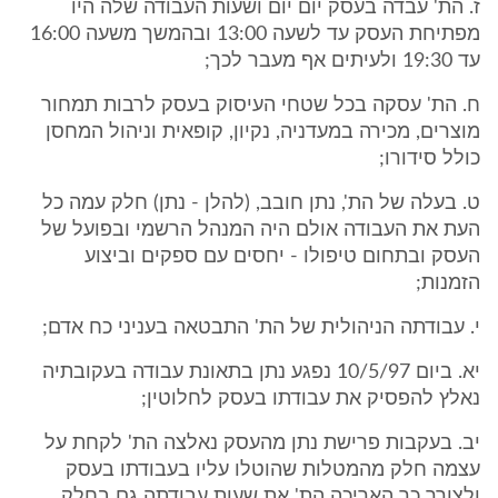
ז. הת' עבדה בעסק יום יום ושעות העבודה שלה היו
מפתיחת העסק עד לשעה 13:00 ובהמשך משעה 16:00
עד 19:30 ולעיתים אף מעבר לכך;
ח. הת' עסקה בכל שטחי העיסוק בעסק לרבות תמחור
מוצרים, מכירה במעדניה, נקיון, קופאית וניהול המחסן
כולל סידורו;
ט. בעלה של הת', נתן חובב, (להלן - נתן) חלק עמה כל
העת את העבודה אולם היה המנהל הרשמי ובפועל של
העסק ובתחום טיפולו - יחסים עם ספקים וביצוע
הזמנות;
י. עבודתה הניהולית של הת' התבטאה בעניני כח אדם;
יא. ביום 10/5/97 נפגע נתן בתאונת עבודה בעקובתיה
נאלץ להפסיק את עבודתו בעסק לחלוטין;
יב. בעקבות פרישת נתן מהעסק נאלצה הת' לקחת על
עצמה חלק מהמטלות שהוטלו עליו בעבודתו בעסק
ולצורך כך האריכה הת' את שעות עבודתה גם בחלק