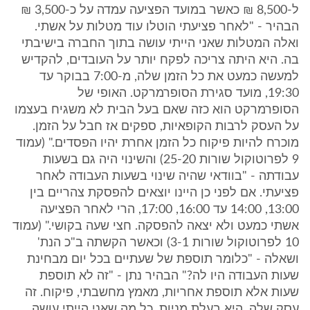
ל-8,500 ₪ כאשר במועד הפציעה עמדה על כ-3,500 ₪
הבהיר - "לאחר פציעתי הוטלו עוד מטלות על אשתי.
ואלה המטלות שאני הייתי עושה בתוך החברה בישיבתי
בה. היא היתה צריכה לפקח יותר על העובדים, להקדיש
למעשה כמעט את כל הזמן שלה, מ-7:00 בבוקר עד
19:30, מועד סגירת הסופרמרקט. האופי של
הסופרמרקט הוא כזה שאם בעל הבית לא משגיח בעצמו
על העסק לרבות הקופאיות, ספקים אז חבל על הזמן.
מוכרח להיות פיקוח כל הזמן אחרת יהיו הפסדים." (עמוד
9 לפרוטוקול שורות 25-20) והשינוי היה גם בשעות
עבודתה - "בוודאי שהיה שינוי בשעות העבודה לאחר
פציעתי. אם לפני כן היינו יוצאים להפסקת צהריים בין
13:00, 14:00 עד 16:00, 17:00, הרי לאחר הפציעה
אשתי כמעט ולא יצאה להפסקה. חצי שעה בקושי." (עמוד
10 לפרוטוקול שורות 3-1) וכאשר הקשתה ב"כ הנת'
ושאלה - "כלומר תוספת של שעתיים בכל יום מבחינת
שעות העבודה היו לה?" הבהיר נתן - "זה לא תוספת
שעות אלא תוספת אחריות, מאמץ מחשבתי, פיקוח. זה
עסק שלה. היא בעלת מניות. כל מה שאני הייתי עושה