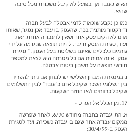
האיש כעובד אך בפועל לא קיבל משכורת מכל סיבה
שהיא.
כמו כן נקבע שזכאות לדמי אבטלה לבעל חברה
ודירקטור מותנית בכך, שהעסק בו עבד אכן נסגר, שאותו
אדם לא הקים עסק אחר ושאין לו עבודה אחרת. זאת
ועוד, סגירת העסק חייבת להיות תוצאה שנגרמה על ידי
גורמים כלכליים שאינם בשליטת בעל העסק. " סגירת
עסק" אינה אמיתית אם כל מטרתה היא לצאת למספר
חודשי חופשה על חשבון ביטוח אבטלה.
ו. במסגרת המבחן השלישי יש לבחון אם ניתן להפריד
בין תשלומי השכר שקיבל אדם כ"עובד" לבין התשלומים
שקיבל כרווחים ו/או החזר השקעות.
17. מן הכלל אל הפרט -
א. הת' עבדה בחברה מחודש 6/90, לאחר שפרשה
ממקום עבודה אחר שגם בו עבדה כשכירה, ועד לסגירת
העסק ב-30/4/99;