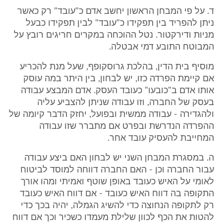
ד. על פי המבחן הראשון יחשב אדם כ"עובד" רק כאשר
ניתן להפריד בין תפקידו כ"עובד" לבין תפקידו כבעל
מניות ודירקטור. נטל ההוכחה במקרים חריגים רובץ על
המבוטח התובע דמי אבטלה.
מוסיף בית הדין, בהלכת גרוסקופף, שעל מנת להכריע
אם קיימת הפרדה כזו, יש לבחון, בין היתר במה עוסק
אותו אדם ב"כובעו" כעובד העסק. אדם המבצע עבודה
בעסק של החברה, וזו עבודה שניתן להצביע עליה
ולהגדירה - עבודה ממשית ובפועל, יחזק הדבר קיומה של
ההפרדה הנדרשת ובפרט אם מתברר שזו עבודה
המחייבת להעסיק עובד אחר.
ה. במסגרת המבחן השני יש לבחון האם ביצע עבודה
עבור החברה וכן - האם החברה דווחה למוסד לביטוח
לאומי על האיש כעובד באופן שוטף ואמיתי ומהו אורך
התקופה בה דווח האיש כעובד - אם דווח האיש כעובד
רק לתקופה הנחוצה כדי להשיג הגמלה, יהיה בכך כדי
להטות את הכף לכוון שלילת מעמדו כשכיר וכך אם דווח