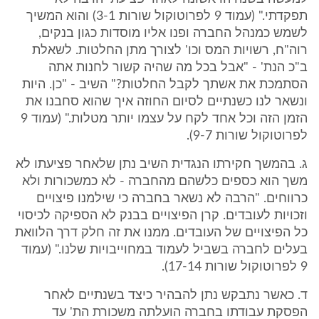
תפקדתי." (עמוד 9 לפרוטוקול שורות 3-1) והוא המשיך
לשמש כמנהל החברה ופנו אליו מוסדות כגון בנקים,
רוה"ח, רשויות המס וכו' לצורך מתן החלטות. לשאלת
ב"כ הנת' - "אבל בכל מה שהיה קשור לחנות אתה
הסתמכת את אשתך לקבל החלטות?" השיב - "כן. היות
ונשאר לנו כשנתיים לסיום החוזה איך שהוא סחבנו את
הזמן הזה וכל אחד לקח על עצמו יותר מטלות." (עמוד 9
לפרוטוקול שורות 9-7).
ג. בהמשך חקירתו הנגדית השיב נתן שלאחר פציעתו לא
משך הוא כספים כלשהם מהחברה - לא כמשכורות ולא
כרווחים. "הרבה לא נשאר בחברה כי שילמנו פיצויים
וזכויות לעובדים. קרן הפיצויים בבנק לא הספיקה לכיסוי
כל הפיצויים של העובדים. ממנו את זה חלק דרך הלוואת
בעלים לחברה בשביל לעמוד במחוייבויות שלנו." (עמוד
9 לפרוטוקול שורות 17-14).
ד. כאשר נתבקש נתן להבהיר כיצד בשנתיים לאחר
הפסקת עבודתו בחברה הועלתה משכורת הת' עד