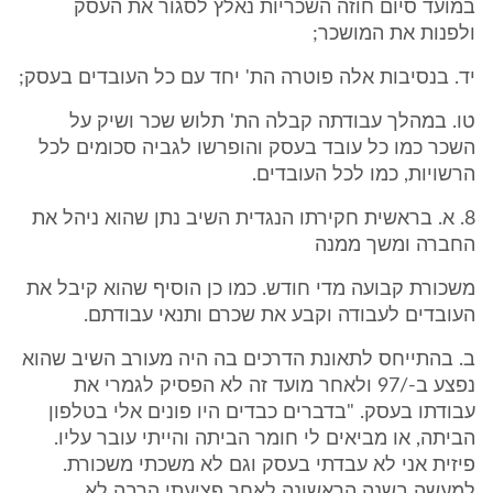
במועד סיום חוזה השכריות נאלץ לסגור את העסק
ולפנות את המושכר;
יד. בנסיבות אלה פוטרה הת' יחד עם כל העובדים בעסק;
טו. במהלך עבודתה קבלה הת' תלוש שכר ושיק על
השכר כמו כל עובד בעסק והופרשו לגביה סכומים לכל
הרשויות, כמו לכל העובדים.
8. א. בראשית חקירתו הנגדית השיב נתן שהוא ניהל את
החברה ומשך ממנה
משכורת קבועה מדי חודש. כמו כן הוסיף שהוא קיבל את
העובדים לעבודה וקבע את שכרם ותנאי עבודתם.
ב. בהתייחס לתאונת הדרכים בה היה מעורב השיב שהוא
נפצע ב-/97 ולאחר מועד זה לא הפסיק לגמרי את
עבודתו בעסק. "בדברים כבדים היו פונים אלי בטלפון
הביתה, או מביאים לי חומר הביתה והייתי עובר עליו.
פיזית אני לא עבדתי בעסק וגם לא משכתי משכורת.
למעשה בשנה הראשונה לאחר פציעתי הרבה לא