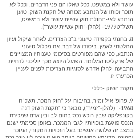
עושר ולא במשפט. ככל שאלו הם פני הדברים, וככל לא
תוכר זכותו של הנתבע מכוחה של תקנת השוק, טוען
הנתבע לאי-תחולת חוק עשיית עושר ולא במשפט,
תשל"ט1979- (להלן-"חוק עשיית עושר").
8. בחנתי בקפידה טיעוני ב"כ הצדדים. לאחר שיקול ועיון
החלטתי לאמץ, ביסודו של דבר, את מכלול טיעוני
הנתבע, כפי שהם מפורטים בסיכומי טענותיו המצויינים
של פרקליטו המלומד. הפועל היוצא מכך יוליכני לדחיית
התביעה. להלן אדרש לסוגיות הצריכות לפנים לעניין
הכרעתי זו.
תקנת השוק -כללי
9. פרופ' איל זמיר, בחיבורו על "חוק המכר, תשכ"ח
1968-" (להלן-"זמיר"), מבאר כי "תקנת השוק דנה
בקונפליקט שבין רוכש נכס בתום לב ובין אדם שמכירת
הנכס פוגעת בזכויותיו לגבי הממכר. באופן סכימתי ישנם
במצב זה שלושה אנשים: בעל הזכויות המקורי, המוכר