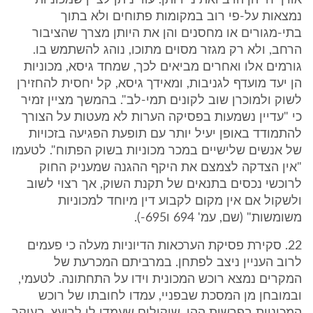
אורך חייהן הרב ואת ניידותן. עוד ניתן לציין שמכוניות
נמצאות על-פי רוב במקומות פתוחים ולא בתוך
בתי-מגורים או מחסנים והן את היותן מצרך שהציבור
הרחב, ולא רק מגזר מסוים מתוכו, נוהג להשתמש בו.
גורמים אלו ואחרים מביאים לכך, שמחד גיסא, מכוניות
הן יעד מועדף לגניבות, ומאידך גיסא, קל יחסית להחזירן
לשוק ולמוכרן שוב לקונים תמי-לב". בהמשך מציין זמיר
כי "עדיין נשמעות בפסיקה הערות לא מעטות על הצורך
להתמודד באופן יעיל יותר עם תופעת הפגיעה בזכויות
של אנשים שלישיים במכר מכוניות בשוק הפתוח". לטעמו
"אין הצדקה לצמצם את היקף ההגנה שמעניק החוק
לרוכשי נכסים בתנאים של תקנת השוק, אך רצוי לשוב
ולשקול אם אין מקום לקבוע דין מיוחד למכוניות
משומשות" (שם, עמ' 694 ו695-).
22. סקירת פסיקת הערכאות הדיוניות מעלה כי פעמים
לרוב העניין ניצב לפתחן. במרביתם המכרעת של
המקרים נמצא רוכש המכונית וידו על התחתונה. לטעמי,
ובמובחן מן המסכת שבפניי, עמדו לחובתו של רוכש