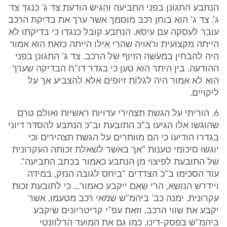
הנתבע התגונן בפני התביעה והגיש הודעת צד ג' כנגד צד
ג'. צד ג' הוא בוחן רכב מוסמך אשר ערך את בדיקת הרכב
עובר לעסקה עם עיסא. הנתבע קובל כנגדו כי בדיקתו לא
הייתה מקצועית וראויה שהרי אילו הייתה כזאת הוא אמור
היה להבחין במעשה הזיוף של הרכב. צד ג' התגונן בפני
ההודעה. בין היתר הוא טען כי בגדר דו"ח הבדיקה שערך
הוא לא אמור היה לגלות זיופים אלא להצביע אך על
ליקויים.
6. הוריתי על הגשת תצהירי עדויות ראשיות ואולם טרם
שהוגשו אלו הגיעו ב"כ התובעת וב"כ הנתבע להסדר דיוני
בגדרו הודיעו כי הם מוותרים על הגשת תצהירים וכי
יוגשו סיכומי טענות "אך באשר לשאלת זכותה העקרונית
של התובעת לפיצוי מן הנתבע כאמור בכתב התביעה".
עוד הסכימו ב"כ הצדדים "ביחס לגובה הנזק, במידה
ויידרש הנושא, הרי שאם ייקבע כאמור... כי לתובעת זכות
עקרונית, ימנה כב' ביהמ"ש שמאי רכב מטעמו, אשר
יקבע את שווי הרכב, וזאת עפ"י קריטריונים שיקבע
ביהמ"ש בפסק-דינו, כמו גם את המועד הרלוונטי