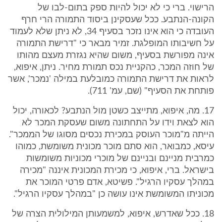
הרישוי. ברי כי לא יכול להיות ספק בתום-לבו של
הקונה-הנתבע. ככל שעסקינן ביסוד התמורה הרי חרף
העובדה כי הוא אינו נזכר בסעיף 34, לא ניתן שלא לעמוד
על חשיבותו המופלגת. זמיר מבאר כי "דרישת התמורה
אינה מפורשת בסעיף, משום שהיא נגזרת מעצם מהותו
של חוזה המכר, כהקניית נכס תמורת מחיר. ניתן, איפוא,
לראות את דרישת התמורה כמובלעת במילה 'נמכר', אשר
פותחת את הסעיף" (שם, עמ' 711).
17. מה, איפוא, מתייצב כשטן מול הנתבע? לכאורה, יכול
הוא לצאת וידו על התחתונה משום שעסקת המכר לא
הייתה מ"מוכר העוסק במכירת נכסים מסוגו של הממכר".
עיסא, כמבואר, הוא סתם מוכר מכונית משומשת, כמוהו
כמרבית מניינם ובניינם של מוכרי מכוניות משומשות
בישראל. ברי, איפוא, כי מכירת המכונית איננה "מכירה
במהלך עסקיו הרגיל". פשיטא, אדם פרטי המוכר את
מכוניתו המשומשת אינו עושה כן "במהלך עסקיו הרגיל".
18. ככל שאדרש, איפוא, למשמעותן המילולית הצרה של