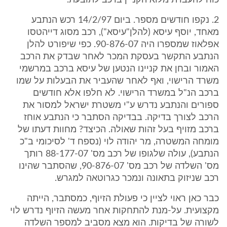
כוח להעברת מלוא הקניין ברכב לתובעת.
2. נקפו חודשים מספר. ביום 14/2/97 רכש הנתבע
מאחד, יוסף עיסא (להלן"עיסא"), רכב מסוג דייהטסו
אפלאוז שמספרו היה 90-876-07. כפי שיפורט להלן
הנתבע התקשר בעסקת המכר לאחר שבדק את הרכב
האמור ובחן את קניינו הנטען של עיסא ברכב במרשמי
משרד הרישוי, ואף לאחר שהעביר את הבעלות על שמו
ברכב הנ"ל במשרד הרישוי. לא חלפו אלא חודשים
ספורים והנתבע נדרש ע"י משטרת ישראל למסור את
הרכב לצורך בדיקה. בבדיקה הסתבר כי הנתבע אוחז
ברכב מזויף בעל זהות שאולה. הכיצד? מחוות דעתו של
מומחה המשטרה, מר יהודה לוי (נספח ד' לסיכומי ב"כ
הנתבע), עולה שלגופו של רכב מס' 88-177-07 רותך
מס' השלדה של רכב מס' 90-876-07, שהסתבר שהינו
רכב שניזוק בתאונה ונמכר כגרוטאה למגרש.
כבר כאן ראוי לציין כי פעולת הזיוף, כמסתבר, הייתה
מקצועית. על-מנת להתחקות אחר מעשה הזיוף נדרש לוי
לשורה של בדיקות. הוא מצא מסביב למספר השלדה