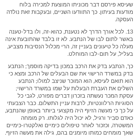
שעיסא פירסם דבר מכוניתו המוצעת למכירה בלוח
מודעות בעיתון. כך התוודעו השניים, ובעקבות זאת נולדה
העסקה.
13. לכל אורך הדרך לא נטענת, כהוא-זה, ולו בדל-טענה
באשר לתום לבו של הנתבע. לא זו בלבד שהתובעת אינה
מעלה כל טיעונים בעניין זה, הרי מכלול הנסיבות מצביע,
בעליל, על תום-לבו המוחלט.
כך, הנתבע בדק את הרכב במכון בדיקה מוסמך; הנתבע
בדק במשרד הרישוי את שם הבעלים של הרכב ומצא כי
הוא תואם לעיסא, הוא המוכר שניצב למולו; הנתבע
השלים את העברת הבעלות על שמו במשרד הרישוי;
עסקת המכר נעשתה בזכרון דברים מפורט, לגבי כל
הסוגיות הרלוונטיות, לרבות עניין התשלום. כבר הצבעתי
על כך כי מעשה הזיוף היה מקצועי ביותר באופן שהנתבע,
כאדם סביר ורגיל, לא יכול היה לגלותו. רק מומחה
המשטרה, וכזכור לאחר טיפולים כימיים ואלקטרו-כימיים
שאך מומחים כמותו מיומנים בהם, גילה את מעשה הזיוף.