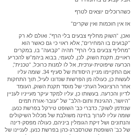
אבל קבועים בו המחירים
כשהרוכלים יוצאים לטרף
אז אין חוכמות ואין שקרים"
ואכן, "השוק מחליף צבעים בלי הרף". ואולם לא רק
"קבועים בו המחירים", אלא ראוי כי גם כאשר הוא
"מחליף צבעים בלי הרף" תהיה "קבועה" בו, במקרים
ראויים, תקנת השוק. לכן, לטעמי, בבוא ביהמ"ש להכריע
הכרעה שיפוטית-ערכית, אל לו למנות כרוכל, "טכנית",
אם התקיימו מניין היסודות של סעיף 34. שומה עליו
לעשות כן, כעולה מן הפרשות שנדונו לעיל, תוך התחקות
אחר הרציונאל הערכי של מוסד תקנת השוק, העומד
לדיון והכרעה. בעשותו כן, עליו למקד עיקר מעייניו לעניין
"היושר, ההגינות ותום-הלב" של "עובר-אורח תמים
שנזדמן לשוק", כדברי כב' השופט טירקל בפרשת כנען.
שומה עליו לערוך בחינה משולבת של מכלול השיקולים
והנתונים ושל זיקת הגומלין ביניהם, כעולה מפסק-דינה
של כב' השופטת שטרסברג-כהן בפרשת כנען. לעניינו של