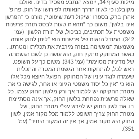
מילות סעיף 34, יימצא הנתבע מפסיד בדינו. ואולם
מקובלנו כי לא זו הדרך הנאותה לפירושו של חוק. פרופ'
אהרן ברק, בספרו "שיקול דעת שיפוטי", מורנו כי "הפרשן
אינו בלשן". משום כך "תהא זו טעות לבסס תורת פרשנות
משפטית על תכתיבים, כביכול, של תורת הלשון" (עמ'
342). המודל הנאות של פרשנות הוא "ליתן לחוק אותה
משמעות המגשימה בצורה מירבית את תכליתו ומטרתו...
כאשר המחוקק מתקין חוק, הוא עושה כן לשם הגשמתה
של מדיניות מסוימת" (עמ' 343). משום כך על השופט,
ראש לכל, להתחקות אחר הגשמת המטרה והתכלית
שעמדה לנגד עיניו של המחוקק. הפועל היוצא מכל אלו
הוא כי "אין כל יסוד משפטי הגיוני או אחר, לגישה כי את
מטרת החקיקה יש ללמוד אך ורק מלשון החוק עצמו. כל
שאלה פרשנית נפתחת בלשון החוק, אך אינה מסתיימת
בו. את לשון החוק יש לפרש עפ"י מטרת החוק, ועל
מטרת החוק צריך השופט ללמוד מכל מקור אמין. לשון
החוק היא מקור אמין, אך אין זה המקור היחיד" (עמ'
351).