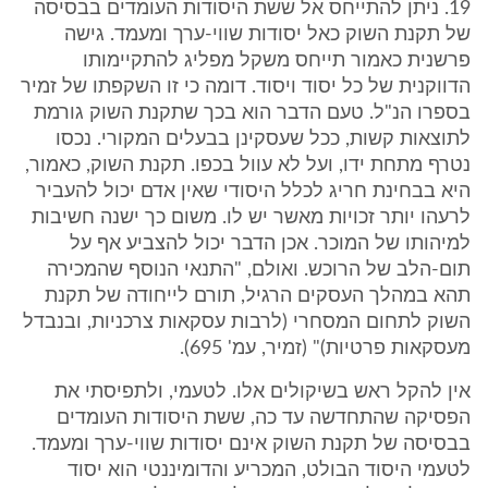
19. ניתן להתייחס אל ששת היסודות העומדים בבסיסה
של תקנת השוק כאל יסודות שווי-ערך ומעמד. גישה
פרשנית כאמור תייחס משקל מפליג להתקיימותו
הדווקנית של כל יסוד ויסוד. דומה כי זו השקפתו של זמיר
בספרו הנ"ל. טעם הדבר הוא בכך שתקנת השוק גורמת
לתוצאות קשות, ככל שעסקינן בבעלים המקורי. נכסו
נטרף מתחת ידו, ועל לא עוול בכפו. תקנת השוק, כאמור,
היא בבחינת חריג לכלל היסודי שאין אדם יכול להעביר
לרעהו יותר זכויות מאשר יש לו. משום כך ישנה חשיבות
למיהותו של המוכר. אכן הדבר יכול להצביע אף על
תום-הלב של הרוכש. ואולם, "התנאי הנוסף שהמכירה
תהא במהלך העסקים הרגיל, תורם לייחודה של תקנת
השוק לתחום המסחרי (לרבות עסקאות צרכניות, ובנבדל
מעסקאות פרטיות)" (זמיר, עמ' 695).
אין להקל ראש בשיקולים אלו. לטעמי, ולתפיסתי את
הפסיקה שהתחדשה עד כה, ששת היסודות העומדים
בבסיסה של תקנת השוק אינם יסודות שווי-ערך ומעמד.
לטעמי היסוד הבולט, המכריע והדומיננטי הוא יסוד