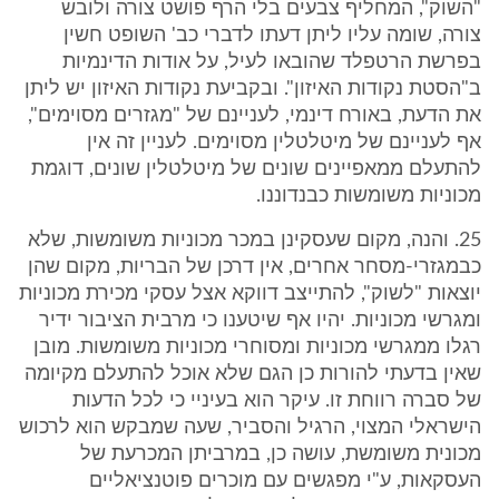
"השוק", המחליף צבעים בלי הרף פושט צורה ולובש
צורה, שומה עליו ליתן דעתו לדברי כב' השופט חשין
בפרשת הרטפלד שהובאו לעיל, על אודות הדינמיות
ב"הסטת נקודות האיזון". ובקביעת נקודות האיזון יש ליתן
את הדעת, באורח דינמי, לעניינם של "מגזרים מסוימים",
אף לעניינם של מיטלטלין מסוימים. לעניין זה אין
להתעלם ממאפיינים שונים של מיטלטלין שונים, דוגמת
מכוניות משומשות כבנדוננו.
25. והנה, מקום שעסקינן במכר מכוניות משומשות, שלא
כבמגזרי-מסחר אחרים, אין דרכן של הבריות, מקום שהן
יוצאות "לשוק", להתייצב דווקא אצל עסקי מכירת מכוניות
ומגרשי מכוניות. יהיו אף שיטענו כי מרבית הציבור ידיר
רגלו ממגרשי מכוניות ומסוחרי מכוניות משומשות. מובן
שאין בדעתי להורות כן הגם שלא אוכל להתעלם מקיומה
של סברה רווחת זו. עיקר הוא בעיניי כי לכל הדעות
הישראלי המצוי, הרגיל והסביר, שעה שמבקש הוא לרכוש
מכונית משומשת, עושה כן, במרביתן המכרעת של
העסקאות, ע"י מפגשים עם מוכרים פוטנציאליים