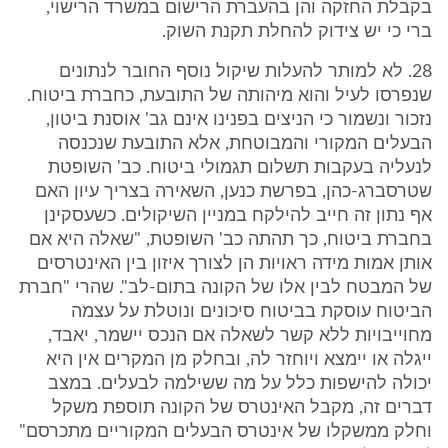
בקבלת החזקה והן בהעברת הרישום במשרד הרישוי,
ברי כי יש צידוק להחלת תקנת השוק.
28. לא למותר להעלות שיקול נוסף החובר לנתונים
שנפרסו לעיל והוא מיהותה של התובעת, כחברת ביטוח.
נזכור ונשמור כי הניצים בפנינו אינם גב' אוסנת ביטון,
הבעלים המקורי והמבוטחת, אלא התובעת שנכנסה
לנעליה בעקבות תשלום תגמולי ביטוח. כב' השופטת
שטרסברג-כהן, בפרשת כנען, השאירה בצריך עיון האם
אף נתון זה חייב להילקח במניין השיקולים. כשעסקינן
בחברת ביטוח, כך תהתה כב' השופטת, "שאלה היא אם
אותן אמות מידה ראויות הן לצורך איזון בין האינטרסים
של המבטח לבין אלו של הקונה בתום-לב". שהרי "חברת
הביטוח עוסקת בביטוח סיכונים ונוטלת על עצמה
מחוייבויות ללא קשר לשאלה אם הנכס יישמר, יאבד,
ייגלה או יימצא ויוחזר לה, ובחלק מן המקרים אין היא
יכולה להישפות כלל על מה ששילמה לבעלים. במצב
דברים זה, מקבל האינטרס של הקונה תוספת משקל
וחלק ממשקלו של אינטרס הבעלים המקוריים מתכרסם"