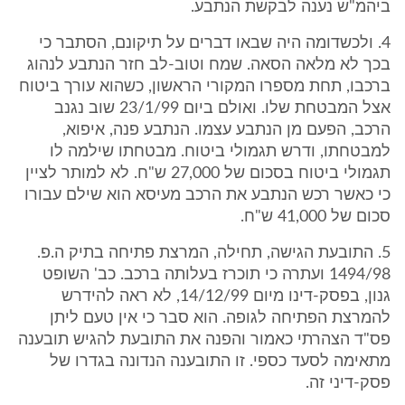
ביהמ"ש נענה לבקשת הנתבע.
4. ולכשדומה היה שבאו דברים על תיקונם, הסתבר כי
בכך לא מלאה הסאה. שמח וטוב-לב חזר הנתבע לנהוג
ברכבו, תחת מספרו המקורי הראשון, כשהוא עורך ביטוח
אצל המבטחת שלו. ואולם ביום 23/1/99 שוב נגנב
הרכב, הפעם מן הנתבע עצמו. הנתבע פנה, איפוא,
למבטחתו, ודרש תגמולי ביטוח. מבטחתו שילמה לו
תגמולי ביטוח בסכום של 27,000 ש"ח. לא למותר לציין
כי כאשר רכש הנתבע את הרכב מעיסא הוא שילם עבורו
סכום של 41,000 ש"ח.
5. התובעת הגישה, תחילה, המרצת פתיחה בתיק ה.פ.
1494/98 ועתרה כי תוכרז בעלותה ברכב. כב' השופט
גנון, בפסק-דינו מיום 14/12/99, לא ראה להידרש
להמרצת הפתיחה לגופה. הוא סבר כי אין טעם ליתן
פס"ד הצהרתי כאמור והפנה את התובעת להגיש תובענה
מתאימה לסעד כספי. זו התובענה הנדונה בגדרו של
פסק-דיני זה.