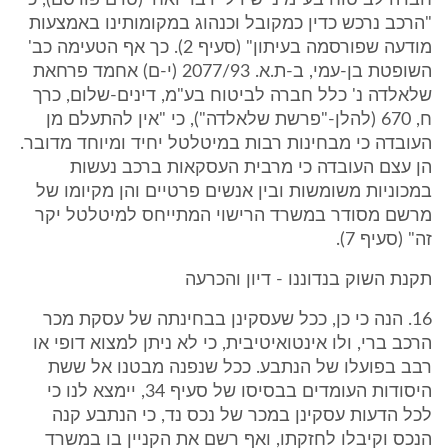
חברה לביטוח בע"מ נ' שירלי רבר ואח' (טרם פורסם), כי
"הרכב נרכש כדין כמקובל וכנהוג במקומותינו באמצעות
מודעה שפורסמה בעיתון" (סעיף 2). כך אף הטעימה כב'
השופטת בן-עמי, ב-ת.א. 2077/93 (י-ם) אחמד פרחאת
שלאלדה נ' כלל חברה לביטוח בע"מ, דינים-שלום, כרך
ח, 670 (להלן-"פרשת שלאלדה"), כי "אין להתעלם מן
העובדה כי מבחינות רבות במיטלטל יחיד ומיוחד מדובר.
הן עצם העובדה כי מרבית העסקאות ברכב נעשות
במכוניות משומשות ובין אנשים פרטיים והן מקיומו של
מרשם מסודר במשרד הרישוי המתייחס למיטלטל יקר
זה" (סעיף 7).
תקנת השוק בנדוננו - דיון והכרעה
16. הנה כי כן, ככל שעסקינן בבחינתה של עסקת מכר
הרכב ברי, ולו אינטואיטיבית, כי לא ניתן למצוא דופי או
רבב בפועלו של הנתבע. ככל שנפנה מבטנו אל ששת
היסודות העומדים בבסיסו של סעיף 34, יימצא לנו כי
לכל הדעות עסקינן במכר של נכס נד, כי הנתבע קנה
הנכס וקיבלו לחזקתו, ואף רשם את הקניין בו במשרד