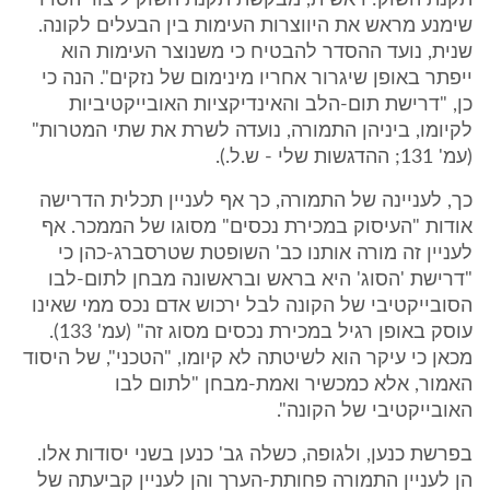
תקנת השוק: ראשית, מבקשת תקנת השוק ליצור הסדר
שימנע מראש את היווצרות העימות בין הבעלים לקונה.
שנית, נועד ההסדר להבטיח כי משנוצר העימות הוא
ייפתר באופן שיגרור אחריו מינימום של נזקים". הנה כי
כן, "דרישת תום-הלב והאינדיקציות האובייקטיביות
לקיומו, ביניהן התמורה, נועדה לשרת את שתי המטרות"
(עמ' 131; ההדגשות שלי - ש.ל.).
כך, לעניינה של התמורה, כך אף לעניין תכלית הדרישה
אודות "העיסוק במכירת נכסים" מסוגו של הממכר. אף
לעניין זה מורה אותנו כב' השופטת שטרסברג-כהן כי
"דרישת 'הסוג' היא בראש ובראשונה מבחן לתום-לבו
הסובייקטיבי של הקונה לבל ירכוש אדם נכס ממי שאינו
עוסק באופן רגיל במכירת נכסים מסוג זה" (עמ' 133).
מכאן כי עיקר הוא לשיטתה לא קיומו, "הטכני", של היסוד
האמור, אלא כמכשיר ואמת-מבחן "לתום לבו
האובייקטיבי של הקונה".
בפרשת כנען, ולגופה, כשלה גב' כנען בשני יסודות אלו.
הן לעניין התמורה פחותת-הערך והן לעניין קביעתה של