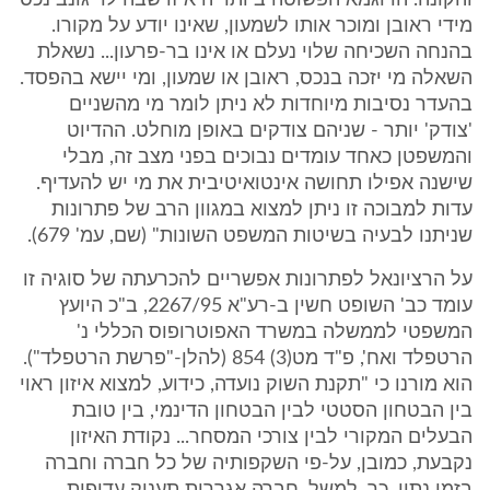
והקונה. הדוגמא הפשוטה ביותר היא זו שבה לוי גונב נכס
מידי ראובן ומוכר אותו לשמעון, שאינו יודע על מקורו.
בהנחה השכיחה שלוי נעלם או אינו בר-פרעון... נשאלת
השאלה מי יזכה בנכס, ראובן או שמעון, ומי יישא בהפסד.
בהעדר נסיבות מיוחדות לא ניתן לומר מי מהשניים
'צודק' יותר - שניהם צודקים באופן מוחלט. ההדיוט
והמשפטן כאחד עומדים נבוכים בפני מצב זה, מבלי
שישנה אפילו תחושה אינטואיטיבית את מי יש להעדיף.
עדות למבוכה זו ניתן למצוא במגוון הרב של פתרונות
שניתנו לבעיה בשיטות המשפט השונות" (שם, עמ' 679).
על הרציונאל לפתרונות אפשריים להכרעתה של סוגיה זו
עומד כב' השופט חשין ב-רע"א 2267/95, ב"כ היועץ
המשפטי לממשלה במשרד האפוטרופוס הכללי נ'
הרטפלד ואח', פ"ד מט(3) 854 (להלן-"פרשת הרטפלד").
הוא מורנו כי "תקנת השוק נועדה, כידוע, למצוא איזון ראוי
בין הבטחון הסטטי לבין הבטחון הדינמי, בין טובת
הבעלים המקורי לבין צורכי המסחר... נקודת האיזון
נקבעת, כמובן, על-פי השקפותיה של כל חברה וחברה