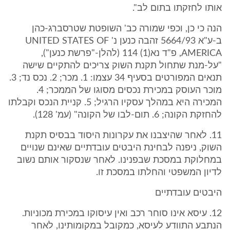
אותו לחזקתו בתום לב".
הנה כי כן, וכפי שמורה כב' השופטת שטרסברג-כהן
ב-ע"א 5664/93 זהבה כנען נ' UNITED STATES OF
AMERICA, פ"ד נא(1) 114 (להלן-"פרשת כנען"),
"על-מנת שתחול תקנת השוק צריכים להתקיים שישה
תנאים המפורטים בסעיף 34 עצמו: 1. מכר; 2. נכס נד; 3.
מוכר העוסק במכירת נכסים מסוגו של הממכר; 4.
המכירה היא במהלך עסקיו הרגיל; 5. קניית הנכס וקבלתו
להחזקת הקונה; 6. תום-לבו של הקונה" (עמ' 128).
11. לאחר שהיצבנו את עקרונות היסוד בבסיס תקנת
השוק, ניפנה לבחינת היבטים עובדתיים שאינם שנויים
במחלוקת במסכת שבפנינו. לאחר שנסקור אותם נשוב
לדיון המשפטי והחלתו במסכת זו.
היבטים עובדתיים
12. עיסא אינו סוחר רכב ואין עיסוקו במכירת מכוניות.
הנתבע התוודע לעיסא, כמקובל במקומותינו, לאחר