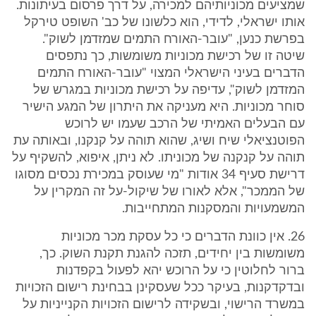
שמציעים מכוניותיהם למכירה, על דרך פרסום בעיתונות.
אותו ישראלי, לדידי, הוא כלשונו של כב' השופט טירקל
בפרשת כנען, "עובר-האורח התמים שמזדמן לשוק".
שיטה זו של רכישת מכוניות משומשות, כך נתפסים
הדברים בעיני הישראלי המצוי "עובר-האורח התמים
המזדמן לשוק", עדיפה על רכישת מכוניות במגרש של
סוחר מכוניות. היא מעניקה את היתרון של המגע הישיר
עם הבעלים האמיתי של הרכב שעמו יש לרוכש
הפוטנציאלי שיח ושיג, שהוא תוהה על קנקנו, ובאותה עת
תוהה על קנקנה של מכוניתו. לא ניתן, איפוא, להשקיף על
דרישת סעיף 34 אודות "מי שעוסק במכירת נכסים מסוגו
של הממכר", אלא לאורו של שיקול-על זה המקרין על
המשמעויות והמסקנות המתחייבות.
26. אין כוונת הדברים כי כל עסקת מכר מכוניות
משומשות בין יחידים, תזכה להגנת תקנת השוק. כך,
ברור לחלוטין כי על הרוכש יהא לפעול בקפדנות
ובדקדקנות, בעיקר ככל שעסקינן בבחינת רישום הזכויות
במשרד הרישוי, ובשקידה לרישום הזכויות הקנייניות על