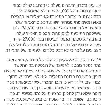
14. עיון בזכרון הדברים מעלה כי הנתבע שילם עבור
המכונית סכום של 41,000 ש"ח. לא הושמעה, ולו
בדל-טענה, כי מדובר בתמורה לא ריאלית או הנופלת
באופן משמעותי ממחיר השוק. הסכום האמור עולה
במקצת על סכום תגמולי הביטוח בסך 38,610 ש"ח
ששילמה התובעת למבוטחת. הסכום האמור עולה
בהרבה על סכום תגמולי הביטוח בסך 27,000 ש"ח
שקיבל בסופו של דבר הנתבע ממבטחתו-שלו. כל אלו
מצביעים על כך כי לא דבק כל דופי לעניינה של התמורה.
15. עד כאן ככל שעסקינן בפועלו של הנתבע, הוא עצמו.
עתה נמקד מבטנו לאפיונה של העסקה בה התקשר
הנתבע. האם ניתן לומר על עסקה זו כי היא חריגה ויוצאת
דופן? התשובה ברורה בתכלית: לא ולא. ביהמ"ש בתוך
עמו יושב. גלוי וידוע כי רובן המכריע של עסקאות המכר
ברכב משומש בארץ נעשות דווקא דרך מודעות בעיתון.
דומה שלא ניתן לחלוק ברצינות על נתון בסיסי זה. כך,
קובע כב' השופט דוד בר-אופיר ב-ב.ש. 91066/99 מנורה