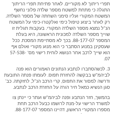
תפרי ריתוך לא מקוריים. לאחר פתיחת תפרי הריתוך
התגלה כי מתחת למשטח מספר שלדה פלוני נחשף
המשטח המקורי ועליו סימני השחתה של מספר השלדה.
רק לאחר ביצוע טיפול כימי ואלקטרו-כימי על המשטח
הנ"ל נמצא מספר השלדה המקורי. בעקבות תגלית זו
שוייך מספר השלדה למכונית הראשונה, היא בעלת
המספר 88-177-07. בכך לא מסתיימת המסכת. ככל
שעסקינן במנוע הסתבר כי הוא מנוע מקורי ואולם אף
הוא שייך לרכב אחר הנושא לוחית רישוי מס' 57-538-
07.
3. לכשהסתברו לנתבע הנתונים האמורים הוא פנה
לביהמ"ש בבקשה להחזרת תפוס. לעומתו פנתה התובעת
ודרשה למסור את התפוס, קרי הרכב הנ"ל, לחזקתה. כב'
סגן הנשיא כמאל חיר הורה על החזרת הרכב לנתבע.
בהמשך, חזר הנתבע ופנה לביהמ"ש ועתר כי יינתן צו
למשרד הרישוי על-מנת לרושמו כבעל הרכב תחת
מספרו המקורי הראשון, דהיינו המספר 88-177-07.