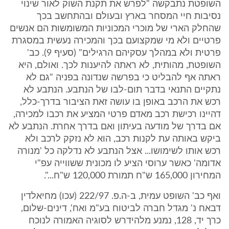
השופטת נתבקשה "לפרש את תקנת השוק לאור שינוי
נסיבות חיי המסחר בארץ ובעולם ובהתחשב בכך
שהחלק הארי של מוכרי המכוניות המשומשות הם אנשים
פרטיים ולא מי שמקצועם בכך והמכירה נעשית במסגרת
פרטית ולא במהלך עסקיהם הרגילים" (סעיף 9). כב'
השופטת, מהותית, לא ראתה להיענות לכך. ואולם, היא
ראתה אף להבליט כי בפרשה שנדונה בפניה "גם לא
נתקיים התנאי בדבר תום-לבו של הנתבע. הנתבע לא
רכש את הרכב באופן בו עושה זאת הציבור בדרך-כלל,
דהיינו רכישת רכב מאדם פרטי המציע את רכבו למכירה,
אם בדרך של מודעה בעיתון ואם בדרך אחרת. הנתבע לא
ביקש באותה עת לקנות רכב, הוא לא נזקק לרכב ולא
רכש אותו לשימושו... אצל הנתבע לא נדלקה כל 'מנורה
אדומה' כאשר ערוסי הציע לו מכונית ששווייה עפ"י
המחירון 165,000 ש"ח תמורת 120,000 ש"ח...".
ואף כב' השופט עמית, ב-ה.פ. 222/97 (עכו) מחיאלדין
דבאח נ' מגדל חברה לביטוח בע"מ ואח', דינים-שלום,
כרך יד, 128, נמנע מלהידרש לסוגיה האמורה לנוכח