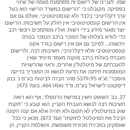
שמו. לעניינו של רישום זה מסתמנת מגמה של שינוי
בפסיקה. מקובלנו כי "הרישום במשרד הרישוי הוא בעל
ערך דקלרטיבי בלבד ולא קונסטיטוטיבי. ואולם גם אם
אין הרישום קונסטיטוטיבי אין חולק על חשיבותו. הרישום
יוצר מאגר מידע בידי רשות, ועליו מסתמכים רוכשי רכב
כדי לוודא בעלותו של המוכר ברכב הנמכר בטרם
ירכשוהו... לפיכך גם אם אין רישום בגדר אקט
קונסטיטוטיבי אלא דקלרטיבי, חשיבותו רבה, ולרישום
העברת בעלות ברכב מוקנה מעמד מיוחד שאין
להעברתם של מיטלטלין אחרים, וראוי שהרשויות
המוסמכות תיתנה את הדעת לנושא זה המצריך בדיקה
והסבר" (ע"א 5379/95 סהר חברה לביטוח בע"מ נ' בנק
דיסקונט לישראל בע"מ, פ"ד נא(4) 464, בעמ' 473).
27. כב' השופט חשין בפרשת הרטפלד, אף הוא רואה
חשיבות רבה לנושא העברת הקניין. הוא קובע כי "תקנת
שוק במיטלטלין לא תקום ולא תהיה אלא אם קנה הקונה
וקיבל את המיטלטל לחזקתו" (עמ' 873). מכאן כי ככל
שעסקינן במכירת מכונית משומשת, והשלמת הקניין, הן