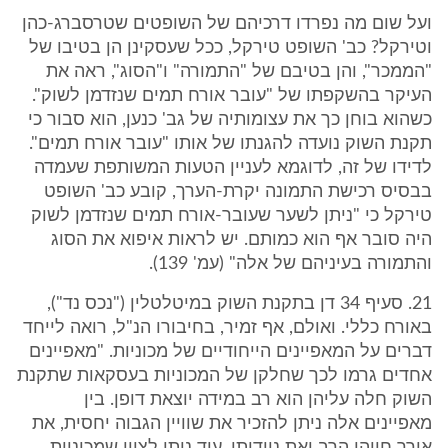
ועל שום מה נפרדו דרכיהם של השופטים שטרסברג-כהן
וטירקל? כב' השופט טירקל, ככל שעסקינן הן בטיבו של
"הממכר", והן בטיבם של "התמורה" ו"הסוג", ראה את
העיקר בהשקפתו של "עובר אורח תמים שנזדמן לשוק".
כשהוא בוחן כך את עצומותיה של גב' כנען, הוא סבור כי
תקנת השוק נועדה להגנתו של אותו "עובר אורח תמים".
לדידו של זה, לדוגמא לעניין הטעות המשותפת שעמדה
בבסיס רכישת התמונה יקרת-הערך, קובע כב' השופט
טירקל כי "ניתן לשער שעובר-אורח תמים שנזדמן לשוק
היה סובר אף הוא כמותם. יש לראות איפוא את הסוג
והתמורה בעיניהם של אלה" (עמ' 139).
21. סעיף 34 דן בתקנת השוק במיטלטלין ("נכס נד"),
באורח כללי. ואולם, אף זמיר, בחיבורו הנ"ל, רואה לייחד
דברים על המאפיינים הייחודיים של מכוניות. "מאפיינים
אחדים גרמו לכך שחלקן של המכוניות בעסקאות שתקנת
השוק חלה עליהן הוא רב במידה יוצאת דופן. בין
מאפיינים אלה ניתן להזכיר את שוויין הגבוה יחסית, את