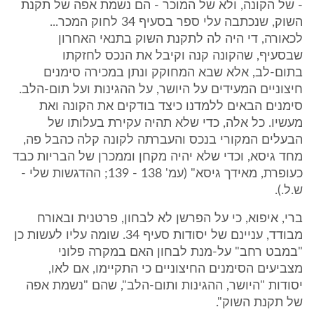
- של הקונה, ולא של המוכר - הם נשמת אפה של תקנת
השוק, שנכתבה עלי ספר בסעיף 34 לחוק המכר...
לכאורה, די היה לה לתקנת השוק בתנאי האחרון
שבסעיף, שהקונה קנה וקיבל את הנכס לחזקתו
בתום-לב, אלא שבא המחוקק ונתן במכירה סימנים
חיצוניים המעידים על היושר, על ההגינות ועל תום-הלב.
סימנים הבאים ללמדנו כיצד בודקים את הקונה ואת
מעשיו. כל אלה, כדי שלא תהיה עקירת בעלותו של
הבעלים המקורי בנכס והעברתה לקונה קלה כהבל פה,
מחד גיסא, וכדי שלא יהיה מקחן וממכרן של הבריות כבד
כעופרת, מאידך גיסא" (עמ' 138 - 139; ההדגשות שלי -
ש.ל.).
ברי, איפוא, כי על הפרשן לא לבחון, פרטנית ובאורח
מבודד, עניינם של יסודות סעיף 34. שומה עליו לעשות כן
"במבט רחב" על-מנת לבחון האם במקרה פלוני
מצביעים הסימנים החיצוניים כי התקיימו, אם לאו,
יסודות "היושר, ההגינות ותום-הלב", שהם "נשמת אפה
של תקנת השוק".