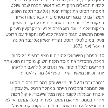
בזמן נתון. כך, למשל, חברה אגררית תעניק עדיפות
לזכויות הבעלים המקורי בעוד אשר חברה שבה שולט
המסחר תסיט את נקודת האיזון אל עבר תקנת השוק.
אפשר גם כי במגזרים מסוימים תיקבע נקודת איזון
במקום פלוני, ובמגזרים אחרים תיקבע נקודת האיזון
במקום אלמוני. וגם סוג הנכס יקבע: במקרקעין תעניק
שיטת המשפט הגנה מירבית לבעלים ותקפיד עם הרוכש,
ואילו במיטלטלין תוסט נקודת האיזון אל עבר הקונה
דווקא" (עמ' 872).
10. הפתרון הישראלי לסוגיה זו מצוי בסעיף 34 לחוק
המכר, המסדיר את מוסד תקנת השוק. מוסד זה הוא אחד
החריגים לכלל היסודי שאין אדם יכול להעביר לרעהו
יותר זכויות מאשר יש לו. סעיף 34 מורה לאמור:
"נמכר נכס נד על-ידי מי שעוסק במכירת נכסים מסוגו
של הממכר והמכירה הייתה במהלך הרגיל של עסקיו,
עוברת הבעלות לקונה נקיה מכל שיעבוד, עיקול וזכות
אחרת בממכר אף אם המוכר לא היה בעל הממכר או לא
היה זכאי להעבירו כאמור, ובלבד שהקונה קנה וקיבל