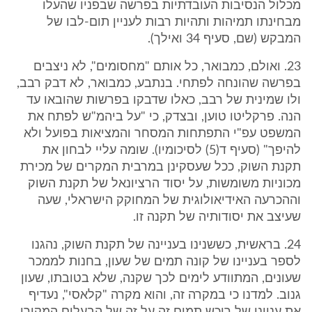
מכלול הנסיבות העובדתיות בפרשה שבפניו שהעלו
מבחינתו תמיהות ותהיות רבות לעניין תום-לבו של
המבקש (שם, סעיף 34 ואילך).
23. ואולם, כמבואר, כל אותם "מחסומים", לא ניצבים
בפרשה שהונחה לפתחי. בנתבע, כמבואר, לא דבק רבב,
ולו שמינית של רבב, כאלו שדבקו בפרשות שהובאו עד
הנה. פרקליטו טוען, ובצדק, כי "על ביהמ"ש לפתח את
המשפט עפ"י התפתחות המסחר והמציאות בפועל ולא
להיפך" (סעיף ד(5) לסיכומיו). שומה עליי לבחון את
תקנת השוק, ככל שעסקינן במרבית המקרים של מכירת
מכוניות משומשות, על יסוד הרציונאל של תקנת השוק
וההכרעה האידיאולוגית של המחוקק הישראלי, שעה
שעיצב את יסודותיה של תקנה זו.
24. בראשית, כששנינו בעניינה של תקנת השוק, נהגנו
לספר בעניינו של קונה תמים של שעון, בחנות לממכר
שעונים, המתוודע לימים לכך שקנה, שלא בטובתו, שעון
גנוב. למדנו כי במקרה זה, והוא מקרה "קלאסי", נעדיף