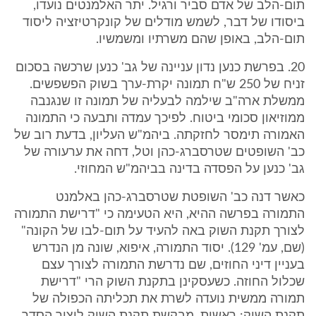
תום-הלב של אדם סביר ורגיל. יתר האלמנטים נועדו,
ביסודו של דבר, לשמש מודלים של קונקרטיזציה ליסוד
תום-הלב, באופן שהם משרתיו ומשמשיו.
20. בפרשת כנען נדון עניינה של גב' כנען שרכשה בסכום
זניח של 250 ש"ח תמונה יקרת-ערך בשוק הפשפשים.
ממשלת ארה"ב שילמה לבעליה של תמונה זו שנגנבה
ממוזיאון סכומי ביטוח. לפיכך עמדה ותבעה כי התמונה
האמורה תימסר לחזקתה. ביהמ"ש העליון, בדעת רוב של
כב' השופטים שטרסברג-כהן וטל, דחה את ערעורה של
גב' כנען על הפסדה בדינה בביהמ"ש המחוזי.
כאשר דנה כב' השופטת שטרסברג-כהן באלמנט
התמורה בפרשה ההיא, היא הטעימה כי "דרישת התמורה
לצורך תקנת השוק באה להעיד על תום-לבו של הקונה"
(שם, עמ' 129). יסוד התמורה, איפוא, שונה מן הנדרש
בעניין דיני החוזים, שם נדרשת התמורה לצורך עצם
שכלול החוזה. כשעסקינן בתקנת השוק הרי "דרישת
תמורה ממשית נועדה לשרת את תכליתה הכפולה של