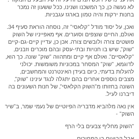
את עניינו של רוכש תמים זה על זה של הבעלים המקורי.
לא נעשה כן, כך המשכנו ושנינו, ככל ששעון זה נמכר
בחנות ירקות והיה טמון בארגז עגבניות.
ואכן, על יסוד מודל "קלאסי" זה, נוסחה הוראת סעיף 34.
ואולם, החיים שוצפים וסוערים. אף מאפייניו של השוק
פושטים צורה ולובשים צורה. אכן כן, עדיין קיים-גם-קיים
"שוק", שיש בו חנויות ובתי-עסק ובהם מוכרים וזבנים,
"קלאסיים". ואולם אף קיים ומתהווה "שוק" שונה. כך הוא,
לדוגמא, "שוק" המסחר במכוניות משומשות. יכולני
להעלות בדעתי, כיום בעידן האינטרנט והמחשבים,
מצבים נוספים אחרים בהם יתגלה לנגד עינינו "שוק",
השונה בחזותו מ"השוק הקלאסי", של חנות השעונים בה
דיברנו לעיל.
אין נאה מלהביא מדבריה הפיוטיים של נעמי שמר, ב"שיר
השוק" -
"השוק מחליף צבעים בלי הרף