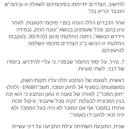
לחישוב. הצדדים יתייחסו בסיכומיהם לשאלה זו וביהמ"ש
הנכבד יכריע בה".
אחר הדברים הללו הונחו בפניי סיכומי הטענות. לאחר
עיון בהם, וככל שעסקינן בנושא "גובה הנזק, ובמידה
ויידרש הנושא", ניתנה החלטתי מיום 30/9/01. בעקבות
החלטתי זו הגישו ב"כ הצדדים סיכומי השלמה
לטיעוניהם.
7. נהיר, על יסוד החומר שבפניי, כי עליי להידרש, ביסודו
של דבר, לשתי סוגיות:
ראשית, לטעמו של הנתבע חלה עליו תקנת השוק,
כמשמעותה בסעיף 34 לחוק המכר, תשכ"ח1968- (להלן-
"חוק המכר"). לאורה של טענה זו טוען הנתבע כי הוא זכה
בגין המכונית לבעלות "נקיה מכל שיעבוד, עיקול וזכות
אחרת בממכר אף אם המוכר לא היה בעל הממכר ולא
היה זכאי להעבירו כאמור".
שנית, התובעת השתיתה עילת התביעה על דיני עשיית