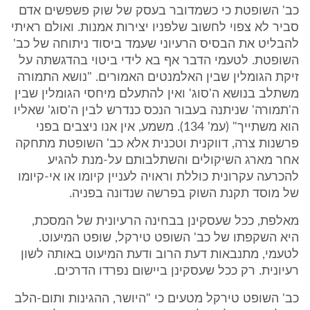
כב' השופטת כי כשמדובר בעסק של שוק פשפשים אדם
סביר לא צפוי לחשוב שלפניו יצירות אמנות. ואולם ראיתי
להבליט את הבסיס הרעיוני שעמד ביסוד ניתוחה של כב'
השופטת. לטעמי הדבר אף בא לידי ביטוי בהדגשתה על
זיקת הגומלין שבין האלמנטים האמורים. "נושא התמורה
משתלב בנושא ה'סוג' ואין להתעלם מיחסי הגומלין שבין
ה'תמורה' שניתנה בעבור הנכס כנדרש לבין ה'סוג' שאליו
הוא משתייך" (עמ' 134). משמע, אין אנו ניצבים בפני
פרשנות צרה, דווקנית וטכנית אלא כב' השופטת מתחקה
אחר מארג השיקולים והשתלבותם על-מנת להגיע
להכרעה עקרונית כוללת וראויה לעניין קיומו או אי-קיומו
של מוסד תקנת השוק בפרשה שנדונה בפניה.
מאלפת, ככל שעסקינן בבחינה הרעיונית של המסכת,
היא השקפתו של כב' השופט טירקל, שופט המיעוט.
לטעמי, מתנבאות דעת הרוב ודעת המיעוט באותה לשון
רעיונית. רק ככל שעסקינן ביישום נפרדו הדרכים.
כב' השופט טירקל מטעים כי "היושר, ההגינות ותום-הלב