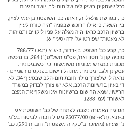
המכוניות בפרשות ההן, שיקולים שעמדו לו לרועץ, בעיקר
ככל שעסקינן בשיקולים של תום-לב, יושר והגינות.
כך, בפרשת שלאלדה, ראתה כב' השופטת בן-עמי לציין,
בין השאר, כי אילו הרוכש שבפניה "היה טורח לעיין
ברשיון הרכב כראוי היה מגלה על פניו ליקויים ותמיהות
לא מעטות" שפורטו על-ידה (סעיף 6).
כך, קבע כב' השופט בן-דרור, ב-ע"א (ת.א.) 788/77
טוביה קון נ' חסון ואח', פס"מ תשל"ט(1) 284, בו נרכשה
מכונית במגרש מכוניות משומשות, כי "כשבמכוניות
עסקינן ולגבי מכוניות מתנהל רישום בפנקסים רשמיים -
נראה לי שלצורך מילוי חובת תום-הלב שבסעיף 34, לא
די בעיון ברשיונות הרכב, אלא יש צורך לבדוק במשרד
הרישוי, שמא הרישום ברשיונות אינו משקף את המצב
לאשורו" (עמ' 288).
הסוגיה האמורה ניצבה לפתחה של כב' השופטת אגי
ב-ת.א. (ת"א-יפו) 95077/00 מגדל חברה לביטוח בע"מ
נ' ישעיהו (מאוזכר ב"סקירה משפטית", חוברת 291). כב'