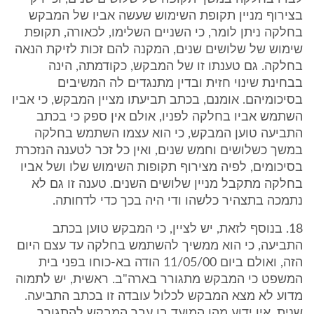
בצירוף מניין תקופת השימוש שעשה אביו של המבקש
בחלקה ניתן לומר, כי השניים השלימו, לכאורה, תקופת
שימוש של שלושים שנים, המקנה להם זכות לזיקת הנאה
בחלקה. גם טענתו זו של המבקש, כקודמתה, הינה
בבחינת שינוי חזית ובדין מתנגדים לה המשיבים
בסיכומיהם. אומנם, בכתב תביעתו מציין המבקש, כי אביו
השתמש אביו בחלקה לפניו, אולם אין ספק כי בכתב
התביעה טוען המבקש, כי הוא עצמו השתמש בחלקה
במשך כשלושים וחמש שנים, ואין כל זכר לטענה הנזכרת
בסיכומים, לפיה מצירוף תקופות השימוש שלו ושל אביו
בחלקה מתקבל מניין שלושים השנים. טענה זו גם לא
נתמכה בתצהיר כלשהו ודי היה בכך כדי לדחותה.
18. בנוסף לזאת, יש לציין, כי המבקש טוען בכתב
התביעה, כי הוא ממשיך להשתמש בחלקה עד עצם היום
הזה, ואולם ביום 11/05/00 הודה בא-כוחו בפני בית
המשפט כי המבקש מתגורר בארה"ב. ראשית, יש לתמוה
מדוע לא מצא המבקש לכלול עובדה זו בכתב התביעה.
שנית, אין ידוע מהו המועד בו עבר המבקש להתגורר