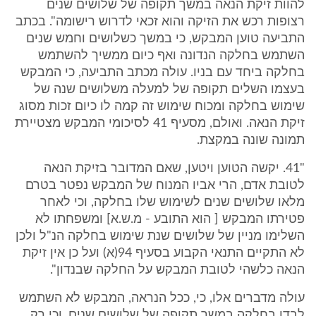
להוות זיקת הנאה במשך תקופה של שלושים שנים
רצופות רכש את הזיקה והוא זכאי לדרוש רישומה". בכתב
התביעה טוען המבקש, כי במשך כשלושים וחמש שנים
השתמש בחלקה הנדונה ואף כיום ממשיך להשתמש
בחלקה ביחד עם בניו. עולה מכתב התביעה, כי המבקש
בעצמו השלים תקופה של למעלה משלושים שנה של
שימוש בחלקה ומכוח שימוש זה קמה לו כיום זכות מסוג
זיקת הנאה. ואולם, מסעיף 41 לסיכומי המבקש מצטיירת
תמונה שונה במקצת.
"41. יקשה הטוען ויטען, שאם המדובר בזיקת הנאה
לטובת אדם, הרי אביו המנוח של המבקש נפטר בטרם
מלאו שלושים שנים לשימוש שלו בחלקה, וכי לאחר
פטירתו המבקש [ הוא התובע - מ.ש.א] ומשפחתו לא
השלימו מניין של שלושים שנת שימוש בחלקה הנ"ל ולכן
לא התקיים התנאי הקבוע בסעיף 94(א) ועל כן אין זיקת
הנאה כלשהי לטובת המבקש על החלקה שבנדון".
עולה מדברים אלו, כי, ככל הנראה, המבקש לא השתמש
לבדו בחלקה במשך תקופה של שלושים שנים, וכי רק