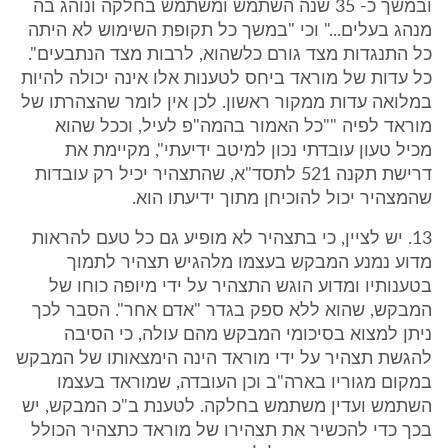
ובמשך כ- 35 שנה השתמש ומשתמש בחלקה ונוהג בה
מנהג בעלים..." וכי "במשך כל תקופת השימוש לא היתה
כל התנגדות מצד גורם כלשהוא, לרבות מצד הנתבעים".
כל עדות של מוראד ביחס לטענות אלו אינה יכולה להיות
במלואה עדות ממקור ראשון. לכן אין לומר שהצהרתו של
מוראד לפיה ""כל האמור בהמה"פ לעיל, וככל שהוא
מכיל טעון עובדתי נכון למיטב ידיעתי", מקיימת את
דרישת תקנה 521 לתסד"א, שהתצהיר יכיל רק עובדות
שהמצהיר יכול להוכיחן מתוך ידיעתו הוא.
13. יש לציין, כי בתצהיר לא מופיע גם כל טעם להראות
מדוע נמנע המבקש בעצמו מלהגיש תצהיר לתמוך
בטענותיו ומדוע הוגש התצהיר על ידי מיופה כוחו של
המבקש, שהוא ללא ספק בגדר "אדם אחר". הסבר לכך
ניתן למצוא בסיכומי המבקש מהם עולה, כי הסיבה
להגשת תצהיר על ידי מוראד הינה הימצאותו של המבקש
במקום מגוריו בארה"ב וכן העובדה, שמוראד בעצמו
השתמש ועדין משתמש בחלקה. לטענת ב"כ המבקש, יש
בכך כדי להכשיר את תצהירו של מוראד כתצהיר הכולל