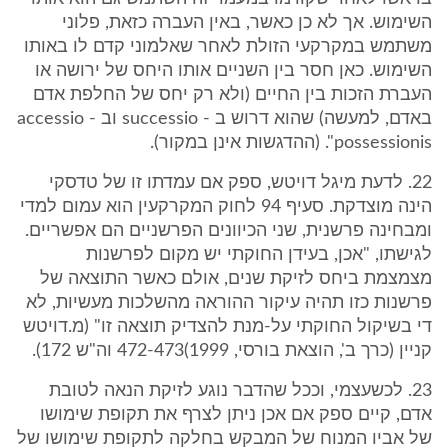
השימוש. אך לא כן כאשר, באין העברה כזאת, פלוני
משתמש במקרקעי הזולת לאחר שאלמוני קדם לו באותו
השימוש. כאן חסר בין השניים אותו היחס של ירושה או
העברת הזכות בין החיים (ולא רק יחס של החלפת אדם
באדם, למעשה) שהוא דרוש ב - successio וב - accessio
possessionis". (ההדגשות אינן במקור).
22. לדעת מיגל דויטש, ספק אם עמדתו זו של טדסקי
הינה מוצדקת. סעיף 94 לחוק המקרקעין הוא עמום למדי
ומבחינה פרשנית, שני הכיוונים הפרשניים הם אפשריים.
לגישתו, "אכן, בעידן החוקתי יש מקום לפרשנות
מצמצמת ביחס לזיקת שנים, אולם כאשר התוצאה של
פרשנות כזו תהיה עיקור ההוראה מהשלכות מעשיות, לא
די בשיקול החוקתי על-מנת להצדיק תוצאה זו" (מ.דויטש
קניין (כרך ב', הוצאת בורסי, 1999)472-473 וה"ש 172).
23. לכשעצמי, וככל שהדבר נוגע לזיקת הנאה לטובת
אדם, קיים ספק אם אכן ניתן לצרף את תקופת שימושו
של אביו המנוח של המבקש בחלקה לתקופת שימושו של