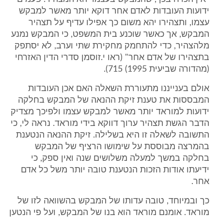
ידועות העובדות לאדם אחר דוקא יותר מאשר למבקש
עצמו, ותצהירו יהא משום כך אפילו עדיף על תצהיר
המבקש, אך כאשר שוכנע בית המשפט, כי המבקש נמנע
מלהצהיר, כדי להתחמק מחקירת שתי וערב, לא יסתפק
בתצהירו של אדם אחר" (ראו י.זוסמן סדרי הדין האזרחי
(מהדורה שביעית 1995) 715).
אולם בענייננו מתעוררת השאלה האם אכן העובדות
המבססות את טענת זיקת ההנאה של המבקש בחלקה
ידועות למוראד יותר מאשר למבקש עצמו ולפיכך מצדיק
הדבר הגשת תצהיר ערוך דווקא בידי מוראד. נראה לי, כי
התשובה לשאלה זו היא בשלילה. זיקת ההנאה הנטענת
בהמרצה מבוססת על שימושו הרציף של המבקש
בחלקה במשך למעלה משלושים שנה ואין ספק, כי
ידיעתו אודות הזכות הנטענת טובה יותר משל כל אדם
אחר.
כך ובמיוחד, טובה עדותו של המבקש בהשוואה לזו של
מוראד. אומנם מוראד הוא בנו של המבקש, ועל פי הנטען