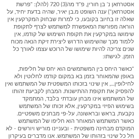
אסטרחאן נ' בן חורין, פ"ד מה(3) 720 (להלן: "פרשת
אסטרחאן") ענה השופט מ.בן יאיר, שהיה בדעת יחיד, על
שאלה זו בחיוב בקובעו, כי למרות שבחוק המקרקעין אין
הוראה מפורשת המאפשרת למשתמש לצרף לתקופת
שימושו במקרקעין את תקופת השימוש של קודמו, אין
ללמוד מכך שהשימוש הדרוש ליצירת זיקת הנאה מכוח
שנים צריכה להיות שימושו של הרוכש עצמו לאורך כל
הזמן. לגישתו:
"כאשר היחס בין המשתמשים הוא יחס של חליפות,
באופן שהמאוחר בזמן בא במקום קודמו לחלוטין ולא
לחילופין..., אין שינוי בזכותו המשפטית של המשתמש ואין
להפסיק את תקופת ההתישנות. המבחן לקביעת זהותו
של המשתמש אינו מבחן עובדתי בלבד, המתמקד
בשימוש הפיזי במקרקעין, אלא זכותו של המשתמש
נקבעת, בראש ובראשונה, על-פי מבחנים משפטיים.
כאשר המשתמש המאוחר הוא חליפו של המשתמש
המוקדם מבחינה משפטית - ובעניינו מוריש ויורשים - לא
חל כל שינוי בזהותו של המשתמש. אנו מדברים בעיקרון