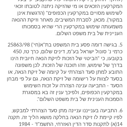
המקרקעין הזכאים או מי שהזיקה ניתנה לטובתו זכאי
לשימוש מסויים במקרקעין הכפופים" (הדגשות אינן
במקור). מכאן, לסברת המשיבים, מאחר וזיקת ההנאה
משמעותה שימוש במקרקעין הרי שהיא בסמכותו
העניינית של בית משפט השלום.
5. בגישה דומה פסע בית המשפט בת"א(חי') 25863/98
כרמי נ' סונול ישראל בע"מ, דינים שלום, כרך טז, 450
בקובעו, כי "הביטוי של הזכות לזיקת הנאה חיובית הינו
בדרך של שימוש, וזהו תוכנה של הזכות. לכן משפונה
התובע למתן סעד הצהרתי על קיומה של זיקת הנאה, או
בסעד לצוות על רישומה של זיקת הנאה, גם על פי מבחן
הסעד - התביעה ענינה הצהרה על זכות השימוש
במקרקעין הכפופים, ולפיכך ענין זה בא במסגרת
הסמכות הענינית של בית משפט השלום".
6. התביעה בענייננו עניינה מתן סעד הצהרתי למבקש,
לפיו קיימת לו זיקת הנאה בחלקה מושא הליך זה. תקנה
14(א) לתקנות סדר הדין האזרחי, התשמ"ד - 1984