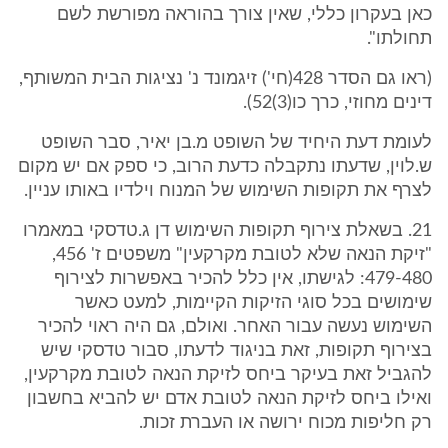
כאן בעקרון כללי, שאין צורך בהוראה מפורשת לשם
תחולתו".
(ראו גם הסדר 428(חי') זיגמונד נ' נציגות הבית המשותף,
דינים מחוזי, כרך כו(3)52).
לעומת דעת היחיד של השופט מ.בן יאיר, סבר השופט
ש.לוין, שדעתו נתקבלה כדעת הרוב, כי ספק אם יש מקום
לצרף את תקופות השימוש של המנוח וילדיו באותו עניין.
21. בשאלת צירוף תקופות השימוש דן ג.טדסקי במאמרו
"זיקת הנאה שלא לטובת מקרקעין" משפטים ז' 456,
479-480: לגישתו, אין כלל להכיר באפשרות לצירוף
שימושים בכל סוגי הזיקות הקיימות, למעט כאשר
השימוש נעשה עבור האחר. ואולם, גם היה ראוי להכיר
בצירוף תקופות, זאת בניגוד לדעתו, סבור טדסקי שיש
להגביל זאת בעיקר ביחס לזיקת הנאה לטובת מקרקעין,
ואילו ביחס לזיקת הנאה לטובת אדם יש להביא בחשבון
רק חליפות מכוח ירושה או העברת זכות.