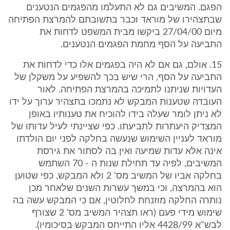
הפגם. המשיבים גם לא התעלמו מהפגמים הנטענים
שבתצהירו של מוראד וכבר בתשובתם להמרצת הפתיחה
מיום 27/04/00 ביקשו מבית המשפט לדחות את
התביעה על הסף מחמת הפגמים הנטענים.
15. אולם, גם אם לא היה בפגמים אלו כדי לדחות את
התביעה על הסף, הרי שיש בכך להשפיע על משקלן של
העדויות שניתנו לתמיכה בהמרצת הפתיחה. לאור
העובדה שטענות המבקש לא נתמכו בתצהיר ערוך על ידו
לא ניתן לומר שעלה בידו להוכיח את טענותיו באופן
המצדיק היעתרות לתביעתו. כפי שציינתי לעיל עדותו של
מוראד לעניין השימוש שנעשה בחלקה לפני יום הולדתו
אינה אלא עדות שמיעה ואין בה לסתור את גירסת
המשיבים, לפיה עד תחילת שנות ה - 70 השתמש
בחלקה אביו של המשיב מס' 2 ולא המבקש, כפי שטוען
הוא בהמרצה, וכי במשך עשרות השנים שלאחר מכן
נותרה החלקה מוזנחת לחלוטין, אם כי המבקש עשה בה
שימוש מידי פעם (ראו תצהיר המשיב מס' 2 שצורף
לבש"א 4428/99 אליו התייחס המבקש בסיכומיו).