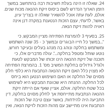
24. שאלה זו הינה בעלת חשיבות רבה בהתחשב במשך
הזמן הארוך הנדרש לשם ביסוס זיקת ההנאה מכוח שנים.
אולם, לעת עתה אוכל להשאיר שאלה זו בצריך עיון,
באשר, לדעתי, עצם הזכות הנטענת במקרה דנן אינה
ראויה להוות זיקת הנאה.
25. בסעיף 3 להמרצת הפתיחה מציין המבקש, כי
"...במשך כל חייו הבוגרים ובמשך כ - 35 שנה השתמש
ומשתמש בחלקה ונוהג בה מנהג בעלים ובעיקר חורש,
נוטע שותל ומטפל בחלקה...". עולה מדברים אלו, כי
תוכנה של זיקת ההנאה הינו זכותו של המבקש לטעת
ולגדל גידולים בחלקת המשיב מס' 1. בהמרצת הפתיחה
לא מצוין כלל האם זיקת ההנאה הנתבעת היא כלפי חלק
מסוים של החלקה או האם השימוש הנטען הוא ביחס
לכל החלקה. ההנחה היא שכוונת המבקש היא לשימוש
בכל שטח החלקה. אולם, אציין שאף אם הייתה זיקת
ההנאה הנתבעת מתייחסת אך לחלק מסוים בחלקה, דין
התביעה היה להידחות, באשר עצם טיבה של הזכות
הנתבעת אינו מתיישב עם מהות הזכות לזיקת הנאה, ואין