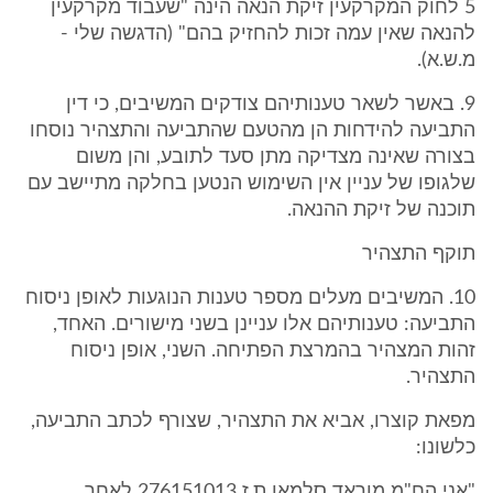
5 לחוק המקרקעין זיקת הנאה הינה "שעבוד מקרקעין
להנאה שאין עמה זכות להחזיק בהם" (הדגשה שלי -
מ.ש.א).
9. באשר לשאר טענותיהם צודקים המשיבים, כי דין
התביעה להידחות הן מהטעם שהתביעה והתצהיר נוסחו
בצורה שאינה מצדיקה מתן סעד לתובע, והן משום
שלגופו של עניין אין השימוש הנטען בחלקה מתיישב עם
תוכנה של זיקת ההנאה.
תוקף התצהיר
10. המשיבים מעלים מספר טענות הנוגעות לאופן ניסוח
התביעה: טענותיהם אלו עניינן בשני מישורים. האחד,
זהות המצהיר בהמרצת הפתיחה. השני, אופן ניסוח
התצהיר.
מפאת קוצרו, אביא את התצהיר, שצורף לכתב התביעה,
כלשונו:
"אני הח"מ מוראד סלמאן ת.ז 276151013 לאחר