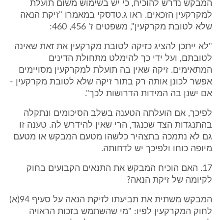
המבקש נדרש להוכיח, כי יש בשימוש משום תועלת
למקרקעין הזכאים. ראו ג.טדסקי במאמרו "זיקת הנאה
שלא לטובת מקרקעין", משפטים ז' 456, 460:
"לא ייתכן להציג כזיקה לטובת מקרקעין את זאת שאינה
לטובתם, ועל ידי כך להימלט מתחולת הדינים
המתאימים. זיקה שאין בה תועלת למקרקעין מסויימים
אפשר לכונן אותה רק בתור זיקה שלא לטובת מקרקעין -
אם ישנן בה המידות הדרושות לכך".
לפיכך, אם הועלתה הטענה בשלב הסיכומים ונתקלה
בהתנגדות הצד שכנגד, הרי שאין להידרש לה. טענה זו
גם לא נתמכה בתצהיר כלשהו מטעם המבקש או מטעם
מיופה כוחו ולפיכך יש לדחותה.
17. האם הוכיח המבקש את התנאים הקבועים בחוק
לקיומה של זיקת הנאה?
המבקש משתית את תביעתו לזיקת הנאה על סעיף 94(א)
לחוק המקרקעין לפיו: "מי שהשתמש בזכות הראויה