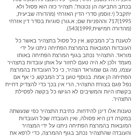
בכתב התביעה הן נכונות". תצהיר כזה הוא פסול ולא
יתקבל (י.זוסמן סדרי הדין האזרחי (מהדורה שביעית,
1995)717 וההפניות שם; א.גורן סוגיות בסדר דין אזרחי
(מהדורה חמישית,1999)543).
לטענת ב"כ המבקש, אין כל פסול בתצהיר באשר כל
העובדות המובאות בהמרצת הפתיחה ניתנו על ידי
מוראד. התצהיר נכתב בגוף המרצת הפתיחה באותו
מעמד ולכן לא היה טעם לחזור על אותן עובדות בתצהיר
עצמו, מה גם שמוראד הצהיר, כי כל העובדות בהמרצת
הפתיחה הן אמת. בנוסף טוען ב"כ המבקש, כי אף אם
נפל פגם בצורת התצהיר, הרי אין בכך כדי להצדיק דחיית
בקשתו היות והמשיבים לא הגישו כל בקשה לפסילת
התצהיר.
טענות אלו דינן להידחות. כתיבת התצהיר כפי שנעשתה
במקרה דנן היא פסולה, ואין העובדה שכל העובדות
המובאות בהמרצת הפתיחה ניתנו על ידי המצהיר
והעובדה שהתצהיר נכתב בגוף ההמרצה, כדי לרפא את