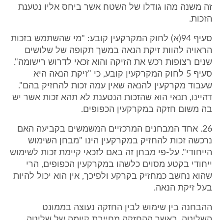
זה משנה מהו גודלו של השטח אשר ביחס אליו נטענת
הזכות.
סעיף 94(א) לחוק המקרקעין קובע: "מי שהשתמש בזכות
הראויה להוות זיקת הנאה במשך תקופה של שלושים
שנים רצופות רכש את הזיקה והוא זכאי לדרוש רישומה".
סעיף 5 לחוק המקרקעין קובע, כי "זיקת הנאה היא
שעבוד מקרקעין להנאה שאין עמה זכות להחזיק בהם".
דהיינו, תנאי הוא שהזכות הנטענת לא תהא זכות אשר יש
בה משום חזקה במקרקעין הכפופים.
26. אחד המבחנים המרכזיים המשמשים בקביעה האם
נרכשה זכות להחזיק במקרקעין הינו "מבחן השימוש
הייחודי". על-פי מבחן זה באם לזכאי קיימת זכות לשימוש
ייחודי בקטע מסוים כלשהו במקרקעין הכפופים, הרי
שהוא נחשב כמחזיק בקרקע ולפיכך, אין הוא יכול להיות
בעל זיקת הנאה.
ההבחנה בין שימוש לבין החזקה נעוצה בממונט
השליטה, באשר ההחזקה מחייבת קיומה של שליטה