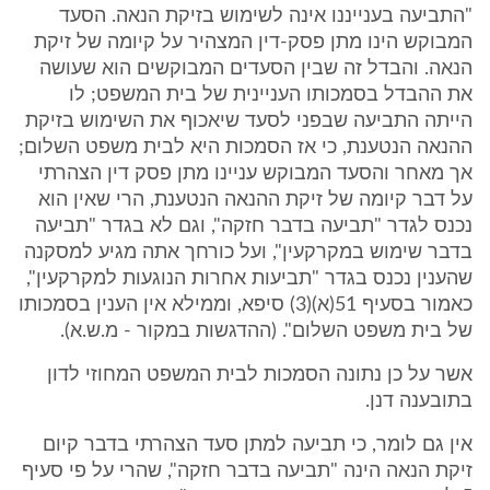
"התביעה בענייננו אינה לשימוש בזיקת הנאה. הסעד
המבוקש הינו מתן פסק-דין המצהיר על קיומה של זיקת
הנאה. והבדל זה שבין הסעדים המבוקשים הוא שעושה
את ההבדל בסמכותו העניינית של בית המשפט; לו
הייתה התביעה שבפני לסעד שיאכוף את השימוש בזיקת
ההנאה הנטענת, כי אז הסמכות היא לבית משפט השלום;
אך מאחר והסעד המבוקש עניינו מתן פסק דין הצהרתי
על דבר קיומה של זיקת ההנאה הנטענת, הרי שאין הוא
נכנס לגדר "תביעה בדבר חזקה", וגם לא בגדר "תביעה
בדבר שימוש במקרקעין", ועל כורחך אתה מגיע למסקנה
שהענין נכנס בגדר "תביעות אחרות הנוגעות למקרקעין",
כאמור בסעיף 51(א)(3) סיפא, וממילא אין הענין בסמכותו
של בית משפט השלום". (ההדגשות במקור - מ.ש.א).
אשר על כן נתונה הסמכות לבית המשפט המחוזי לדון
בתובענה דנן.
אין גם לומר, כי תביעה למתן סעד הצהרתי בדבר קיום
זיקת הנאה הינה "תביעה בדבר חזקה", שהרי על פי סעיף