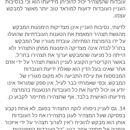
עובדות שהמצהיר יכול להוכיחן מידיעתו הוא וכי בנסיבות
העניין העובדות ידועות למוראד טוב יותר מאשר למבקש
עצמו.
לדעתי, נסיבות העניין אינן מצדיקות הימנעות המבקש
מהגשת תצהיר המאמת את הטענות העובדתיות שהועלו
על ידו בהמרצת הפתיחה. עובדת מגוריו של המבקש
בחו"ל לבדה אינה מצדיקה הימנעות ממתן התצהיר ולא
הייתה כל מניעה שהמבקש יערוך את תצהירו בחו"ל,
באשר הקריטריון הקובע לעניין הגשת תצהיר על ידי אדם
אחר שאינו בעל הדין הוא שאלת ידיעת העובדות
המבססות את עילת התביעה ולא מקום מגוריו של
המבקש. וכפי שאמרתי כבר לעיל, אין ספק שמוראד אינו
יודע או יכול לדעת את כל העובדות הנטענות בהמרצה
מידיעתו האישית בלבד, אף שתצהירו מתיימר לקבוע כן.
14. גם לעניין ניסוחו לוקה התצהיר בפגם. לא אחת נקבע
בפסיקה שעל המצהיר לעגן בתצהירו את כל העובדות
אותן הוא מבקש להוכיח ו"אין לערוך תצהיר על ידי איזכור
והפניה אל מסמך אחר, כגון: "כל העובדות המפורטות