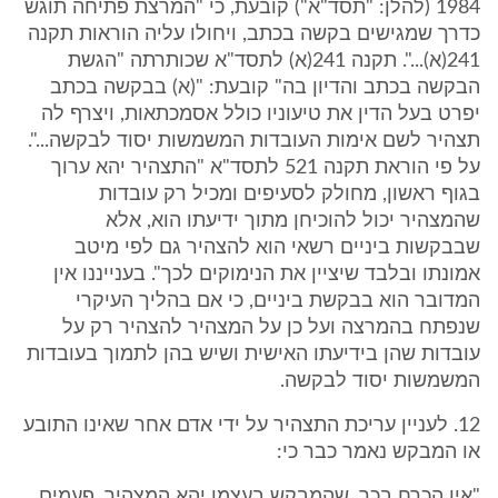
1984 (להלן: "תסד"א") קובעת, כי "המרצת פתיחה תוגש
כדרך שמגישים בקשה בכתב, ויחולו עליה הוראות תקנה
241(א)...". תקנה 241(א) לתסד"א שכותרתה "הגשת
הבקשה בכתב והדיון בה" קובעת: "(א) בבקשה בכתב
יפרט בעל הדין את טיעוניו כולל אסמכתאות, ויצרף לה
תצהיר לשם אימות העובדות המשמשות יסוד לבקשה...".
על פי הוראת תקנה 521 לתסד"א "התצהיר יהא ערוך
בגוף ראשון, מחולק לסעיפים ומכיל רק עובדות
שהמצהיר יכול להוכיחן מתוך ידיעתו הוא, אלא
שבבקשות ביניים רשאי הוא להצהיר גם לפי מיטב
אמונתו ובלבד שיציין את הנימוקים לכך". בענייננו אין
המדובר הוא בבקשת ביניים, כי אם בהליך העיקרי
שנפתח בהמרצה ועל כן על המצהיר להצהיר רק על
עובדות שהן בידיעתו האישית ושיש בהן לתמוך בעובדות
המשמשות יסוד לבקשה.
12. לעניין עריכת התצהיר על ידי אדם אחר שאינו התובע
או המבקש נאמר כבר כי:
"אין הכרח בכך, שהמבקש בעצמו יהא המצהיר. פעמים