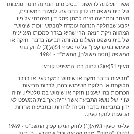
אשר הועלתה לראשונה בסיכומים, ועניינה חוסר סמכותו
של בית משפט זה לדון בתביעה. לטענת המשיבים,
מאחר והתביעה הינה למתן פסק דין הצהרתי על פיו
יקבע שבחלקה הנדונה עומדת למבקש "זכות שימוש"
המהווה זיקת הנאה, הרי שהיא בגדר סמכותו העניינית
של בית משפט השלום בהיותה תביעה בדבר "חזקה או
שימוש במקרקעין" על פי סעיף 51(א)(3) לחוק בתי
המשפט [נוסח משולב], התשמ"ד - 1984.
סעיף 51(א)(3) לחוק בתי המשפט קובע:
"תביעות בדבר חזקה או שימוש במקרקעין או בדבר
חלוקתם או חלוקת השימוש בהם, לרבות תביעות
הכרוכות בהן שענינן חזקה או שימוש במיטלטלין, יהיה
שוויו של נושא התביעה אשר יהיה; אך בית המשפט לא
ידון בתביעות בדבר חכירה לדורות ובתביעות אחרות
הנוגעות למקרקעין.".
על-פי סעיף 93(א)(1) לחוק המקרקעין, התשכ"ט - 1969
(להלן: "החוק"), זיקת ההנאה יכול שתקבע, "כי בעל