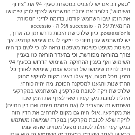
"ספק רב אם יש להכניס במסגרת סעיף 94 את "צירוף
השימוש", כלומר את יכולת המשתמש לצרף לזמן שימושו
את הזמן שבו השתמש קודמו, בדומה לדיני המסורת
הרומאית על ה - successio ועל ה - accessio
possessionis. כיון שלרכישת הזכות נדרש זמן כה ארוך,
יש למשתמש ענין חיוני כי ייזקף לו גם שימוש קודמיו. אך
בשיטת משפט כשיטת משפטנו נראה לנו כי לשם כך היה
צורך בהוראה מפורשת, וכי בהעדר הוראה כזו בעניין
השימוש ואף בענין ההחזקה, השימוש הדרוש בסעיף 94
חייב להיות שימושו של הרוכש עצמו, שימושו לאורך כל
הזמן. מכל מקום, אף אילו ראינו מקום להיקש מחוק
ההתישנות והגענו למסקנה הפוכה, מה יהיה כוחה?
שלרכישת זיקה לטובת מקרקעין, המשתמש במקרקעי
הזולת לטובת מקרקעיו רשאי לצרף את הזמן שבו
השתמש זה שהעביר לו (אם מחמת מיתה ואם בין החיים)
את מקרקעיו. אולי היה גם מקום להרחיב את הדין הזה
לזיקה שלא לטובת מקרקעין במקרה שמישהו משתמש
במקרקעי הזולת לטובת מפעל מסויים שהוא עומד
בראשו לאחר שקודמו במעמד זה השתמש גם הוא אותו