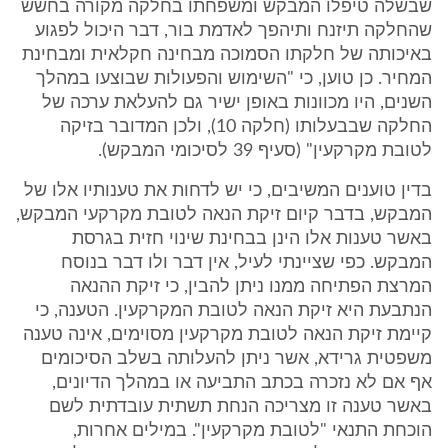
שבשלה טיפלו המבקש ומשפחתו בחלקה מקורה בחשש
שהחלקה תיזנח ותיהפך לאדמת בור, דבר היכול לפגוע
באיכותה של חלקתו הסמוכה מבחינה חקלאית ומבחינת
המחיר. כן טוען, כי "השימוש והפעולות שבוצעו במהלך
השנים, היו מכוונות באופן ישיר גם להעלאת ערכה של
החלקה שבבעלותו (חלקה 10), ולכן המדובר בזיקה
לטובת מקרקעין" (סעיף 39 לסיכומי המבקש).
בדין טוענים המשיבים, כי יש לדחות את טענותיו אלו של
המבקש, בדבר קיום זיקת הנאה לטובת מקרקעי המבקש,
באשר טענות אלו הינן בבחינת שינוי חזית בגרסת
המבקש. כפי שציינתי לעיל, אין דבר ולו דבר בנוסח
המרצת הפתיחה ממנו ניתן להבין, כי זיקת ההנאה
הנתבעת היא זיקת הנאה לטובת המקרקעין. הטענה, כי
קיימת זיקת הנאה לטובת מקרקעין מסוימים, אינה טענה
משפטית גרידא, אשר ניתן להעלותה בשלב הסיכומים
אף אם לא נזכרה בכתב התביעה או במהלך הדיונים,
באשר טענה זו מצריכה הנחת תשתית עובדתית לשם
הוכחת התנאי "לטובת מקרקעין". במילים אחרות,