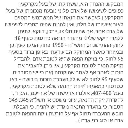
המבקש. ההנחה היא, ששתיקתו של בעל מקרקעין
כפופים לשימושו של אדם פלוני נובעת מנכונותו של בעל
המקרקעין לאפשר את הנאתו של המשתמש המסוים
לאור אישיותו של הלה, ואין להניח שהיה מסכים לשימושו
של אדם אחר, אך שהינו חליפו. ייתכן, דווקא, שניתן
ללמוד היקש שלילי מהעדר הוראה כדוגמת סעיף 18
לחוק ההתיישנות, התשי"ח - 1958 בחוק המקרקעין, כך
ובמיוחד כאשר המחוקק הביע דעתו באופן ברור בסעיף
95 לחוק, כי בזיקת הנאה שהיא לטובת אדם, להבדיל
מזיקת הנאה לטובת מקרקעין, אין ניתן להעביר את
הזכות לאחר אף לאחר שהוקנתה (אם כי יש הסוברים
שסעיף 95 לחוק לא שולל העברת הזכות בירושה - ראו
ג.טדסקי במאמרו "זיקת ההנאה שלא לטובת מקרקעין,
בעמ' 487-488, אולם ראו גישתו של א.רייכמן, הערות
להגדרת זיקת ההנאה, עיוני משפט א' תשל"א 345, 346
הסבור, כי בהעדר התנאה נוגדת יש להניח, כי הגבלת
חופש ההעברה תחול אף על הורשת זיקת ההנאה לטובת
אדם או סוג בני אדם ).