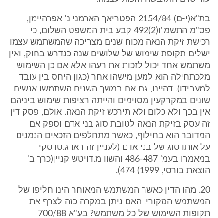
בת"א(י-ם) 2154/84 הפטריאך הארמני נ' אפרהיימן,
פס"מ התשמ"ו(2)492 קבע בית המשפט השלום, כי
רכישת זיקת הנאה מכוח שנים מצריכה שהמשתמש עצמו
ישלים תקופת שימוש של שלושים שנה כנדרש בחוק, ואין
משתמש אחד יכול לזכות את רעהו אלא אם כן השימוש
מלכתחילה הוא למען מישהו אחר (כגון היחס בין עובד
למעבידו). דהיינו, גם אם במשך השנים השתמשו אנשים
שונים במקרקעין מסוימים והייתה רציפות שימוש ביניהם
אין בכך ולא כלום ולא תירכש זיקת הנאה. אולם, פסק דין
זה עסק בזיקת הנאה לטובת סוג בני אדם וספק אם
המדובר הוא בחילוף, כאשר מתחלפים הזכאים הנמנים
על אותו סוג של בני אדם (לעניין זה ראו ג.טדסקי
במאמרו בעמ' 486-487 והשוו מ.דויטש קניין(כרך ב'
הוצאת בורסי, 1999) 474).
20. מהו הדין כאשר המשתמש המאוחר הינו חליפו של
המשתמש המקורי, האם ניתן במקרה כזה לצרף את
תקופות השימוש של כל משתמש? בע"א 700/88