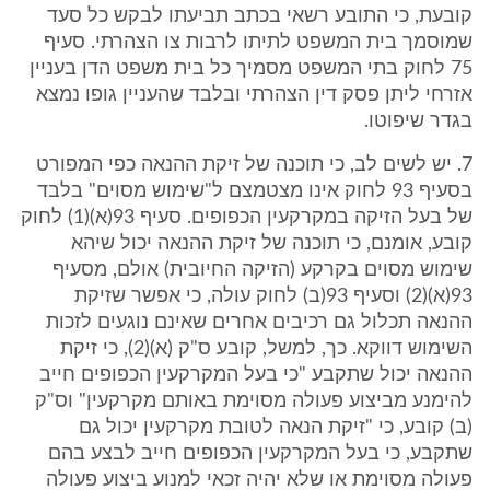
קובעת, כי התובע רשאי בכתב תביעתו לבקש כל סעד
שמוסמך בית המשפט לתיתו לרבות צו הצהרתי. סעיף
75 לחוק בתי המשפט מסמיך כל בית משפט הדן בעניין
אזרחי ליתן פסק דין הצהרתי ובלבד שהעניין גופו נמצא
בגדר שיפוטו.
7. יש לשים לב, כי תוכנה של זיקת ההנאה כפי המפורט
בסעיף 93 לחוק אינו מצטמצם ל"שימוש מסוים" בלבד
של בעל הזיקה במקרקעין הכפופים. סעיף 93(א)(1) לחוק
קובע, אומנם, כי תוכנה של זיקת ההנאה יכול שיהא
שימוש מסוים בקרקע (הזיקה החיובית) אולם, מסעיף
93(א)(2) וסעיף 93(ב) לחוק עולה, כי אפשר שזיקת
ההנאה תכלול גם רכיבים אחרים שאינם נוגעים לזכות
השימוש דווקא. כך, למשל, קובע ס"ק (א)(2), כי זיקת
ההנאה יכול שתקבע "כי בעל המקרקעין הכפופים חייב
להימנע מביצוע פעולה מסוימת באותם מקרקעין" וס"ק
(ב) קובע, כי "זיקת הנאה לטובת מקרקעין יכול גם
שתקבע, כי בעל המקרקעין הכפופים חייב לבצע בהם
פעולה מסוימת או שלא יהיה זכאי למנוע ביצוע פעולה