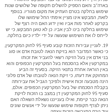
בארה"ב והאם הספיק להשלים תקופה של שלושים שנות
שימוש בחלקה בטרם העתיק את מקום מגוריו. בנוסף
לזאת, המבקש אינו מציין אימתי החל שימושו שלו
בקרקע לאחר מות אביו ואין ידוע האם היה רצף של
שימוש בחלקה בינו לבין אביו. כן לא טוען המבקש, כי יש
לייחס לו את השימוש שנעשה על ידי ילדיו כיום בחלקה.
19. לעניין עבירות הזכות קובע סעיף 95 לחוק המקרקעין,
כי כאשר המדובר הוא בזיקת הנאה לטובת אדם או סוג
בני אדם אין בעל הזיקה רשאי להעביר את זכותו
במקרקעין אלא בהסכמת בעל המקרקעין הכפופים והוא
באין הוראה אחרת בתנאי הזיקה. בסעיף זה הביע
המחוקק את דעתו, כי זיקת הנאה לטובתו של אדם פלוני
הינה מטבעה זכות אישית ולפיכך הגביל את עבירותה
בקבלת הסכמתו של בעל המקרקעין הכפופים. אולם,
סעיף 95 לחוק המקרקעין דן במצב בו הזכות לזיקת
הנאה כבר קיימת, ואילו בענייננו נשאלת השאלה האם
ניתן לצרף תקופות שימוש שנעשו על ידי אנשים שונים
עוד טרם התגבשה הזכות עצמה.