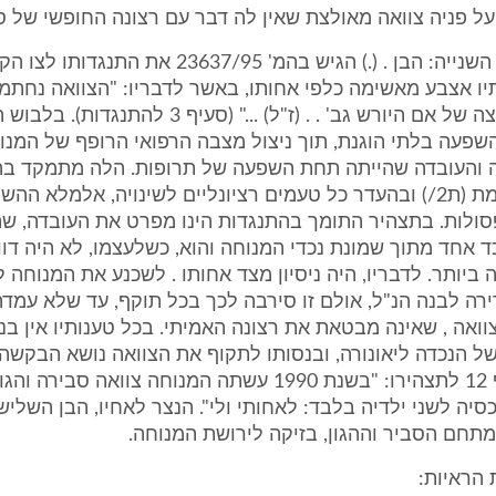
על פניה צוואה מאולצת שאין לה דבר עם רצונה החופשי של ס
5. ההתנגדות השנייה: הבן . (.) הגיש בהמ' 23637/95 את הת
ו אצבע מאשימה כלפי אחותו, באשר לדבריו: "הצוואה נחתמה
המנוחה בלחצה של אם היורש גב' . . (ז"ל) ..." (סעיף 3 לה
השפעה בלתי הוגנת, תוך ניצול מצבה הרפואי הרופף של המנ
ה והעובדה שהייתה תחת השפעה של תרופות. הלה מתמקד בה
הצוואה הקודמת (ת2/) ובהעדר כל טעמים רציונליים לשינויה, אלמלא הה
סולות. בתצהיר התומך בהתנגדות הינו מפרט את העובדה, ש
כד אחד מתוך שמונת נכדי המנוחה והוא, כשלעצמו, לא היה דוו
 ביותר. לדבריו, היה ניסיון מצד אחותו . לשכנע את המנוחה 
רה לבנה הנ"ל, אולם זו סירבה לכך בכל תוקף, עד שלא עמד
ואה , שאינה מבטאת את רצונה האמיתי. בכל טענותיו אין בנ
של הנכדה ליאונורה, ובנסותו לתקוף את הצוואה נושא הבקשה 
מפרט בסעיף 12 לתצהירו: "בשנת 1990 עשתה המנוחה צוואה סבירה
סיה לשני ילדיה בלבד: לאחותי ולי". הנצר לאחיו, הבן השליש
תחם הסביר וההגון, בזיקה לירושת המנוחה.
הראיות: