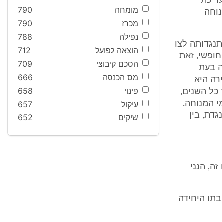
ריכת
מומחה
790
נוחה
מכרז
790
נפילה
788
תה של המנוחה, הגישה בהמ' 23202/95 את התנגדותה לצו
הוצאה לפועל
712
חופשי, זאת
הסכם קיבוצי
709
ה בעת
מס הכנסה
666
רה היא
פינוי
658
כל השנים,
י המנוחה.
עיקול
657
דת, בין
שיקים
652
ה, הנני
בתו היחידה