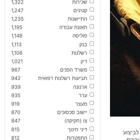
שכירות
1,322
קטינים
1,247
התיישנות
1,235
תאונת עבודה
1,195
פוליסה
1,148
בנק
1,113
רשלנות
1,108
דיון
1,021
משרד הפנים
967
תביעות רשלנות רפואית
942
ארנונה
939
ערר
935
מעצר
919
יישוב סכסוכים
870
צו (חקיקה)
847
דיני חינוך
815
ה לביצוע
התפטרות
812