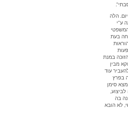
בתי".
נגדותו לצו הקיום. הלה
 ע"י
תנגדות). בלבוש המשפטי
וחה בעת
וראות
שפעות
הזוכה במנת
קא מבין
להעביר עוד
ה בפרץ
מצא סימן
לביצוע,
 והגונה בה
י, לא הובא