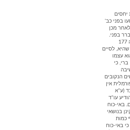
 יחסים
ו בפני כב'
לאחר מכן
רר בפני.
בישיבה מיום 4.6.97 התבקשו הצדדים להשמיע את טענותיהם, לעניין תקנה 177
מכל סיבה שהיא, לסיים
וא עצמו
רי, כי
יבה
ים הנקובים
 תשמ"ד1984-. יוטעם, כי פורמלית אין
ד (ע"א
 הטיעון הנ"ל הודיע עו"ד
. באי-כוח
נן בנושאי
ף כמות
י באי-כוח