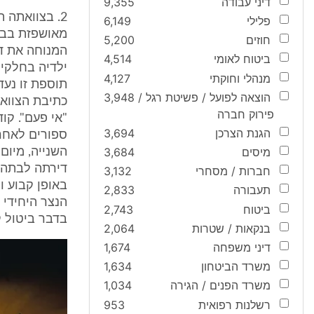
דיני עבודה
9,355
2. בצוואתה 
פלילי
6,149
מאושפזת בבית
חוזים
5,200
המנוחה את די
ביטוח לאומי
4,514
ילדיה בחלקים 
מנהלי וחוקתי
4,127
הוצאה לפועל / פשיטת רגל /
3,948
פירוק חברה
הגנת הצרכן
3,694
ספורים לאחר
מיסים
3,684
דירתה לבתה ו
חברות / מסחרי
3,132
באופן קבוע ו
תעבורה
2,833
הנצר היחידי 
ביטוח
2,743
בדבר ביטול קודמותי
בנקאות / שטרות
2,064
דיני משפחה
1,674
משרד הביטחון
1,634
משרד הפנים / הגירה
1,034
רשלנות רפואית
953