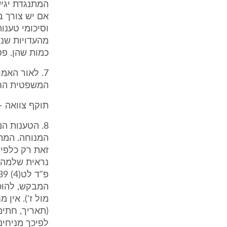
המתנגדת יגיש
אם יש צורך ב
וסיכומי טענו
מהעדויות שנש
כמות שהן. פס
7. לאור האמ
המשפטית החלה
תוקף צוואה -
8. הטענות ה
המנוחה. המתנג
זאת רק כלפי 
מול ז'). אין
(תאריך, חתימ
לפיכך מניחים