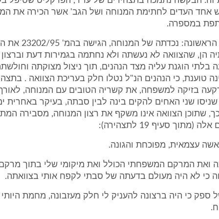
ת זה. הבקשה נתמכה בתצהירים של עו"ד, הפרקליט שטיפל בע
ש אחד העדים לחתימת המנוחה ושל הגב' אשר הכירה את המ
תפת במספרה.
4. ההתנגדות הראשונה: נכד
יה הן, שהצוואה לא נעשתה ולא נחתמה בגמירות דעת וברצון 
בלתי הוגנת עליה מצד הנהנים, תוך ניצול מצוקתה וחולשת
ינה טוענת, כי הנהנים הנ"ל נטלו חלק בעריכת הצוואה . בתצהי
קעה בזיקה למשפחה, את קשריה הטובים עם המנוחה, לאורך 
ניסו שני האחים להקים בינה לבין סבתה, בעיקר באחרית ימ
, שתוכן הצוואה אינו משקף את רצון המנוחה, מסבירה המתנג
(מתוך סעיף 19 לתצהירה):
שה עצמאית, מפוכחת והגונה.
 ואת המרקם המשפחתי הכולל ואת מיקומי שלי בתוך מרקם ז
ה כי לא היה מעולם בדעתה של סבתי לקפח אותי בצוואתה.
ל ספק כי היה ברצונה להעניק לי חלק מעזבונה, מחמת היותי 
.