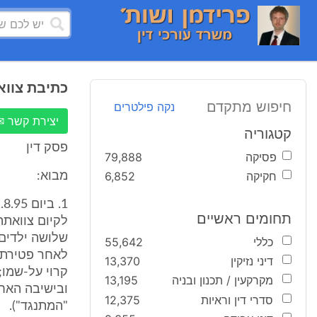
כתיבת צווא
חיפוש מתקדם
נקה פילטרים
יצירת קשר ✉
קטגוריה
פסק דין
פסיקה
79,888
חקיקה
6,852
מבוא:
תחומים ראשיים
כללי
55,642
דיני נזיקין
13,370
קרוי על-שמו;
מקרקעין / תכנון ובניה
13,195
סדרי דין וראיות
12,375
"המתנגד").