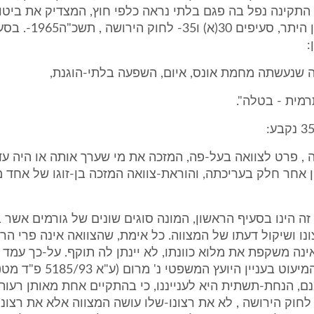
תקינה נפל בה פגם בלתי נראה כלפי חוץ, המצדיק את ביטו
:
ה שנעשתה מחמת אונס, איום, השפעה בלתי-הוגנת,
מית - בטלה".
 , פרט לצוואה בעל-פה, המזכה את מי שערך אותה או היה ע
 אחר חלק בעריכתה, והוראת-צוואה המזכה בן-זוגו של אחד 
 זה הינו בסעיף הראשון, המונה סוגים שונים של גורמים אשר 
ו ושיקול דעתו של המצווה. כל אימת, שהצוואה אינה פרי הרצ
ינה משקפת את מלוא כוונתו, לא יינתן לה תוקף. על-כך עמד 
מנם, הנחת-תשתית היא לענייננו, כי בהתקיים אחת מאותן רעות
יף 30(א) לחוק הירושה , לא את רצונו-שלו עושה המצווה אלא את רצו