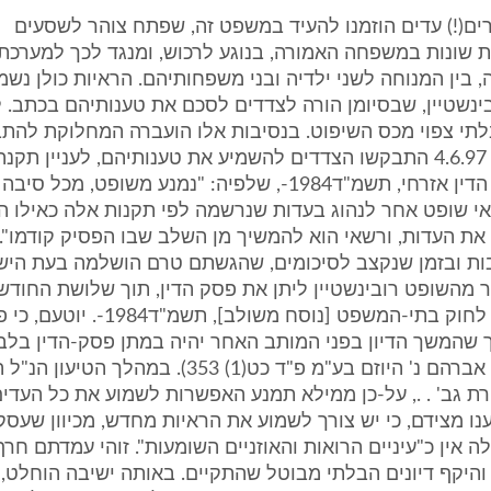
רים(!) עדים הוזמנו להעיד במשפט זה, שפתח צוהר לשסעים
 שונות במשפחה האמורה, בנוגע לרכוש, ומנגד לכך למערכת
, בין המנוחה לשני ילדיה ובני משפחותיהם. הראיות כולן נשמע
ינשטיין, שבסיומן הורה לצדדים לסכם את טענותיהם בכתב. 
תי צפוי מכס השיפוט. בנסיבות אלו הועברה המחלוקת להתב
לתקנות סדר הדין אזרחי, תשמ"ד1984-, שלפיה: "נמנע משופט, 
אי שופט אחר לנהוג בעדות שנרשמה לפי תקנות אלה כאילו ה
ת העדות, ורשאי הוא להמשיך מן השלב שבו הפסיק קודמו". ב
ות ובזמן שנקצב לסיכומים, שהגשתם טרם הושלמה בעת היש
 מהשופט רובינשטיין ליתן את פסק הדין, תוך שלושת החודש
בסעיף 15(א) לחוק בתי-המשפט [נוסח משולב],
 שהמשך הדיון בפני המותב האחר יהיה במתן פסק-הדין בלב
387/84 יוסף אברהם נ' היוזם בע"מ פ"ד כט(1) 353). במהלך
רת גב' . ., על-כן ממילא תמנע האפשרות לשמוע את כל העדים
ו מצידם, כי יש צורך לשמוע את הראיות מחדש, מכיוון שעסקי
ה אין כ"עיניים הרואות והאוזניים השומעות". זוהי עמדתם חר
היקף דיונים הבלתי מבוטל שהתקיים. באותה ישיבה הוחלט, כ