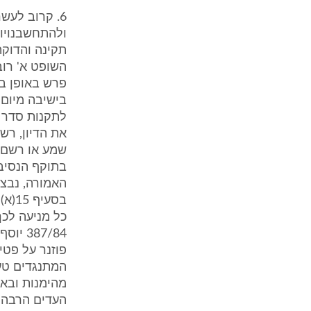
6. קרוב לעש
ולהתחשבנויות
תקינה והדוקה
השופט א' רוב
פרש באופן בל
את הדיון, רש
שמע או רשם א
בתוקף הנסיב
האמורה, נבצר
כל מניעה לכך
פוזנר על פטי
המתנגדים טענ
מהימנות ובאל
העדים הרבה ו