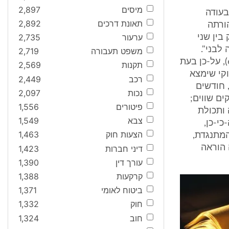
מיסים
2,897
בעודה
תאונת דרכים
2,892
ורתה
ערעור
2,735
בין שני
לבני".
משפט תעבורה
2,719
תוספת זו נעדרת אספקט אופרטיבי, משדירה זו הוענקה לו עוד בחייה (נ6/2), על-כן בעת
תקנות
2,569
.- ש"ח לכל יורש חוקי שימצא
רכב
2,449
 לכן ערכה המנוחה שתי צוואות: האחת, מיום 14.8.80 (ת3/), חודשים
נכות
2,097
ם שווים;
פיטורים
1,556
טיה ותכולת
צבא
1,549
י-כן,
הצעות חוק
1,463
המתנגדת,
 הוראה
דיני חברות
1,423
עורך דין
1,390
קרקעות
1,388
ביטוח לאומי
1,371
חוק
1,332
חוב
1,324