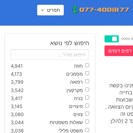
תפריט
ן טקסט
חיפוש לפי נושא
דפים דומים
חוזה
4,941
מסמכים
4,173
רפואה
3,799
7 הייתה במותה). לפנינו בקשה
מקרקעין
3,542
חה היו בחייה
בניה
3,417
, בהיותו בגיל 27. כשלושה שבועות
פיצויים
3,145
גדת, מבקש קיום הצוואה ,
צווים
3,080
ט זה
ובישיבה האחרונה דיווחו באי-כוח הצדדים על פטירתה; (ג) הינו המתנגד מס' 2 (להלן:
שאלות משפטיות
3,044
משפט פלילי
3,036