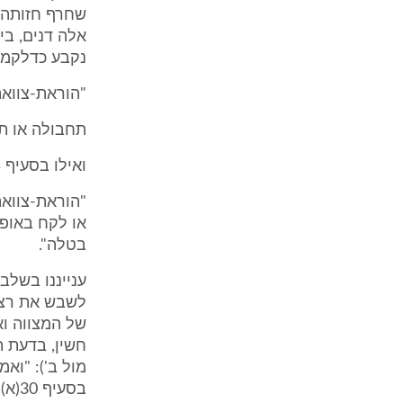
שחרף חזותה ה
נקבע כדלקמן
"הוראת-צווא
תחבולה או תר
ואילו בסעיף 35 נקבע:
"הוראת-צוואה
או לקח באופן
בטלה".
ענייננו בשלב
לשבש את רצונ
של המצווה וא
מול ב'): "וא
בסע