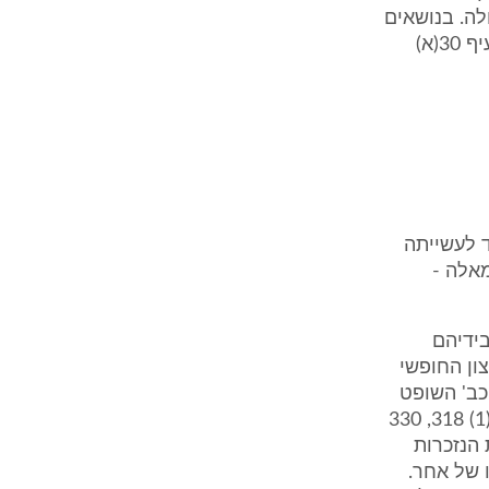
לה. בנושאים
אלה דנים, בין היתר, סעיפים 30(א) ו35- לחוק הירושה , תשכ"ה1965-. בסעיף 30(א)
ד לעשייתה
מאלה -
בידיהם
ון החופשי
כב' השופט
חשין, בדעת המיעוט בעניין היועץ המשפטי נ' מרום (ע"א 5185/93 פ"ד מט(1) 318, 330
 הנזכרות
נו של אחר.