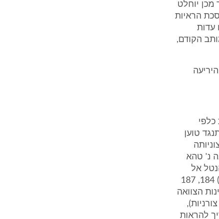
 מכן יוחלט
סכת הראיות
 עדות
ותב הקודם,
היריעה
כלפי
נגד טוען
וניותה
 המצווה (ע"א 493/83 אבו סנינה נ' טהא
ר הנטל אל
המבקש, להוכיח את אמיתותה ותקפותה (ע"א 36/88 זלוף נ' זלוף פ"ד מו(3) 184, 187
נות הצוואה
ורניות),
יך להראות