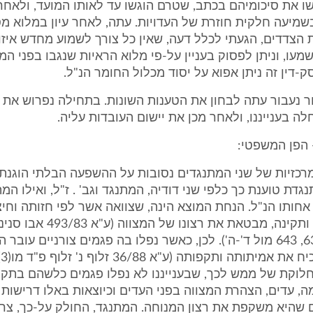
ו את סיכומיהם בכתב, שטרם הוגשו עד לאותו המועד, ולאחר
שמיעה חלקית חוזרת של העדויות. עתה, לאחר עיון במלוא מ
ת הצדדים, הגעתי לכלל דעה, שאין כל צורך לשמוע מחדש איזו
מעו, וניתן לפסוק בעניין על-פי מלוא הראיות שנגבו בפני המ
ק-דין זה ניתן אפוא על יסוד מכלול החומר הנ"ל.
ור נעבור עתה לבחון את הטענות השונות. בתחילה נפרוש את 
 בענייננו, ולאחר מכן את יישום העובדות עליה.
 הפן המשפטי:
מרכזיות של שני המתנגדים נסובות על ההשפעה הבלתי הוגנת 
דת טוענת כך כלפי שני דודיה, המתנגד וגב' . ז"ל, ואילו המת
אחותו הנ"ל. הנחת המוצא הינה, שצוואה אשר לפי חזותה וחיצ
נראית שלמה ותקינה, מבטאת את רצונו של
פ"ד לט(4) 639, 643 מול ד'-ה'). לכן, כאשר נפלו בה פגמים צורניים עוב
 מחלוקת של ממש לכך, שבענייננו לא נפלו פגמים כלשהם בתקי
ה, עדים, הצהרת המצווה בפני העדים וכיוצאות באלו דרישות צ
 שהיא משקפת את רצון המנוחה. המתנגד, החולק על-כך, צר