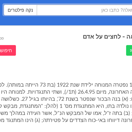
נקה פילטרים
ה - לחצים על אדם
סמ
חיפוש 
1. ביום 1.8.95 נפטרה המנוחה ילידת שנת 1922 (בת 3
לקיום צוואתה האחרונה, מיום 26.4.95 (ת1/), ושתי התנגדויות. למנו
שלושה ילדים: (א) בנה הבכור שנפטר בשנת 72'
לאחר פטירתו נולדה בתו, היא המתנגדת מס' 1 (להלן: "המתנ
 (ב) בתה ז"ל, אמו של המבקש הנ"ל, אשר העידה במהלך משפ