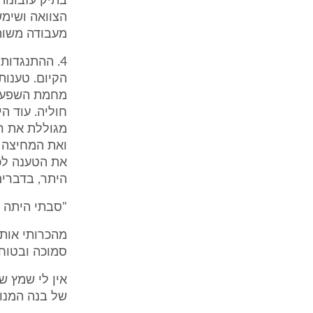
בתיק עזבונו
הצוואה ושימ
מעבודה משו
הקיום. טענות
מחמת השפעה 
חוליה. עוד ה
מגוללת את ר
ואת המחיצה ש
את הטענה לכך
היתר, בדברים אלה 
"סבתי היתה א
מהכרותי אותה
סמוכה ובטוח
אין לי שמץ ש
של בנה המנוח