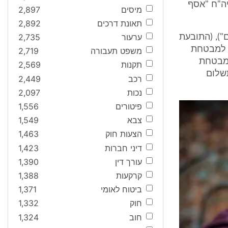
ביתו לביה"ח "אסף
מיסים
2,897
תאונת דרכים
2,892
ערעור
2,735
"), (התובעת
ם למבטחת
משפט תעבורה
2,719
ות. ביום 15.10.02 שילמה המבטחת
תקנות
2,569
 לתשלום
רכב
2,449
נכות
2,097
פיטורים
1,556
צבא
1,549
הצעות חוק
1,463
דיני חברות
1,423
עורך דין
1,390
קרקעות
1,388
ביטוח לאומי
1,371
חוק
1,332
חוב
1,324