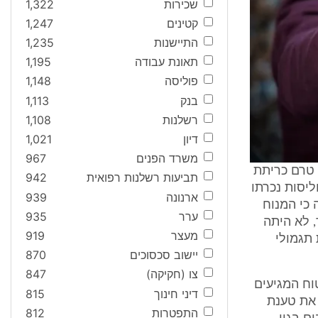
שכירות
1,322
קטינים
1,247
התיישנות
1,235
תאונת עבודה
1,195
פוליסה
1,148
בנק
1,113
רשלנות
1,108
דיון
1,021
משרד הפנים
967
 טרם כריתת
תביעות רשלנות רפואית
942
ליסות נכרתו
ארנונה
939
 כי המנוח
ערר
935
, לא היתה
מעצר
919
 תגמולי
יישוב סכסוכים
870
צו (חקיקה)
847
18.8. בגין תגמולי ביטוח המגיעים
דיני חינוך
815
 את טענת
התפטרות
812