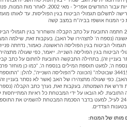
רתה הנגדית של הגב' שמיר - בגין הפוליסה השנייה גבתה 
מהמנוח פרמיות עבור החודשים אפריל - מאי 2002. לאחר
ה לתשלום תגמולי הביטוח בגין הפוליסות. עד לאותו מועד 
כי המנוח אושפז בביה"ח במצב קשה
ביום 21.10.02 חתמה התובעת על כתב הקבלה והשחרור בגין תגמולי הב
שונה (נספח ה' לתצהירו של האב). בעקבות זאת, שילמה המ
גמולי הביטוח בגין הפוליסה הראשונה. כאמור, נדחתה פניי
י הביטוח בגין הפוליסה השנייה. ייאמר, כפי שעולה מתצהיר
ר בעניין זה), בתחילה התבקשה התובעת לחתום על כתב קבל
ספח ה', למעט תוספת המילים בנספח ה', "כמו כן מוחזר פרמ
מפוליסה 3441508 שבוטלה" (הכוונה ל"הפוליסה השנייה", להלן: "התוס
אב). כפי שעולה מתצהירו של האב (אשר לא נסתר בעניין זה)
 ודרש את השמטתה. בעקבות זאת, נערך כתב הקבלה (נספח ה'
 התובעת. לא הובאו על ידי המבטחת כל ראיות המתייחסות 
בסעיפים 24-23 לעיל, למעט בדבר הסכמת המבטחת להשמיט את התוספ
בטענות הצדדים.
 מותו של המנוח: