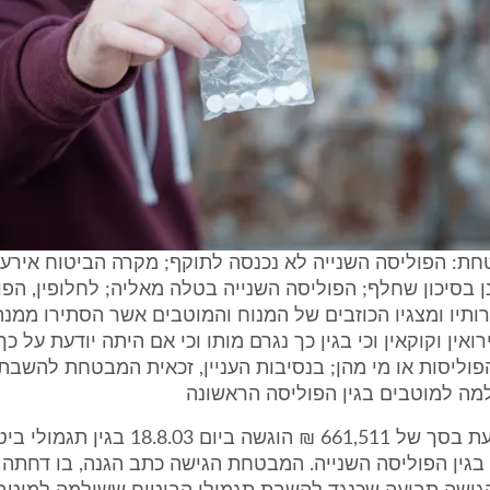
ת: הפוליסה השנייה לא נכנסה לתוקף; מקרה הביטוח אירע
ן בסיכון שחלף; הפוליסה השנייה בטלה מאליה; לחלופין, הפו
תיו ומצגיו הכוזבים של המנוח והמוטבים אשר הסתירו ממנה
ואין וקוקאין וכי בגין כך נגרם מותו וכי אם היתה יודעת על כך
וליסות או מי מהן; בנסיבות העניין, זכאית המבטחת להשבת
מה למוטבים בגין הפוליסה הראשונה
תביעת התובעת בסך של 661,511 ₪ הוגשה ביום 03
בגין הפוליסה השנייה. המבטחת הגישה כתב הגנה, בו דחתה