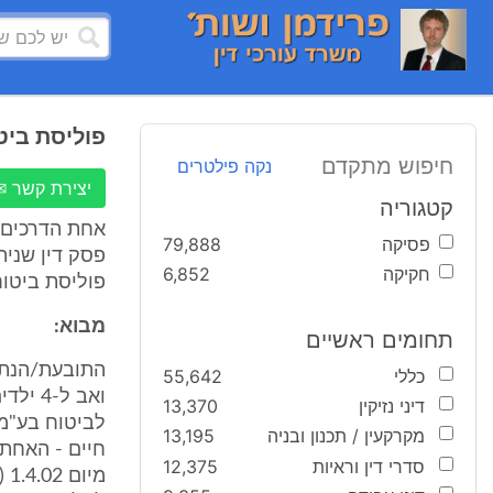
פוליסת ביטו
חיפוש מתקדם
נקה פילטרים
יצירת קשר ✉
קטגוריה
אחת הדרכים ה
פסיקה
79,888
פסק דין שני
חקיקה
6,852
פוליסת ביטוח
מבוא:
תחומים ראשיים
כללי
55,642
ואב ל
דיני נזיקין
13,370
לביטוח בע"מ
מקרקעין / תכנון ובניה
13,195
סדרי דין וראיות
12,375
מי