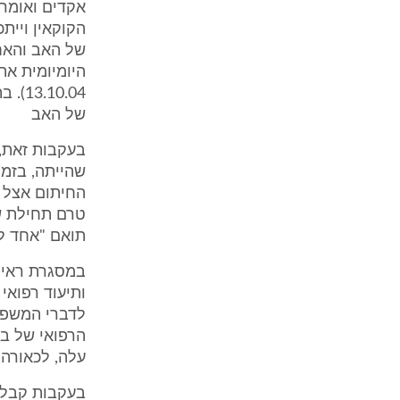
אקדים ואומר 
הקוקאין ויית
של האב והאח
של האב
בעקבות זאת,
שהייתה, בזמנ
החיתום אצל ה
טרם תחילת שמ
תואם "אחד ל
במסגרת ראיות
ותיעוד רפואי
לדברי המשפח
הרפואי של בי
עלה, לכאורה,
בעקבות קבלת