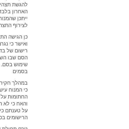
להגשת תצהיר
האחרון בלבד 
ייתכן שהמנו
לצירוף התצה
כן הגישה התו
ואישר כי נגרם
רישום של בדי
הסם שבו השת
שימוש בסם. א
בסמים
במהלך חקירות
כי המנוח עיש
החתומות על י
על טענתם כי
הרישומים בכל