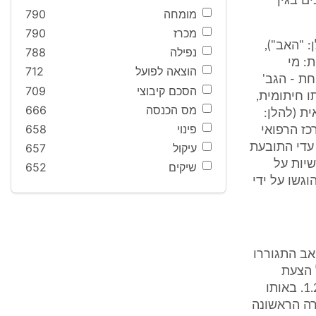
ם בגין
מומחה
790
מכרז
790
 "האב"),
נפילה
788
: מי
הוצאה לפועל
712
ת - הגב'
הסכם קיבוצי
709
ו חיתומית,
מס הכנסה
666
ת (להלן:
פינוי
658
כז הרפואי
עדי התובעת
עיקול
657
שיות על
שיקים
652
גשו על ידי
אב התגוררו
21 חתם המנוח על הצעת
הביטוח בגין הפוליסה הראשונה, כאשר תחילת הביטוח המבוקש הינה 1.2.02. באותו
רה הראשונה