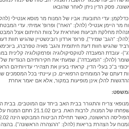
הגישה תביעה שכנגד להשבת תגמולי הביטוח ששילמה למוטבי
ונה. פסק הדין ניתן לאחר שהובאו
כדלקמן: עדי התובעת: אביו של המנוח מר מוסא אנטילי (להלן:
ח מר היימן אנטילי (להלן: "האח") ופרופ' אמיתי. עדי המבטחת
לת מחלקת תביעות ואחראית על צוות החיתום אצל המבטח
הלן: "הגב' שמיר"), פרופ' ארדון רובינשטיין שהגיש חוות דעת
רביד שהגיש חוות דעת חיתומית והגב' מאיה טפרברג, ביוכימאי
")- עובדת המעבדה לטוקסיקולוגיה ופרמקולוגיה קלינית במר
ומר (להלן: "המעבדה"). שמעתי את חקירותיהם הנגדיות של 
ומי ב"כ בעלי הדין. קראתי בעיון את תצהירי עדויותיהם הרא
ת דעתם של המומחים הרפואיים. כן עיינתי בכל המסמכים שהו
הדגשות להלן אינן מופיעות במקור, אלא אם יאמר אחרת
המשפט:
נופאי צריח והתגורר בבית האב ביחד עם המוטבים. בבית ה
מרבית בני משפחתו של המנוח, לרבות האח. ביום .1.02
נוח על הצהרת בריאות (להלן: "ההצהרה הראשונה"). בהצה