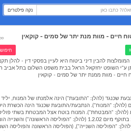
נקה פילטרים
ח חיים - מוות מנת יתר של סמים - קוקאין
סמ
חיפוש 
מומלצות להבין דיני ביטוח היא לעיין בפסקי דין - להלן תק
תן ע"י השופט יחזקאל הראל בבית משפט השלום בתל אביב ה
 חיים - מוות ממנת יתר של סמים - קוקאין
-4 ילדים (להלן: "המנוח"). הנתבעת/התובעת שכנגד הינה הכשרת ה
 (להלן: "המבטחת"). המנוח בוטח אצל המבטחת בשתי פוליס
חיים - האחת בתוקף מיום 1.2.02 (להלן: "הפוליסה הראשונה") והש
ום 1.4.02 (להלן: "הפוליסה השנייה"), (הפוליסה הראשונה והפוליסה ה