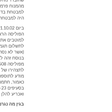
שהוברר מחקי
למבטחת בדריש
היה למבטחת 
הפוליסה הרא
למוטבים את ת
לתשלום תגמול
(אשר לא נסת
בנוסח זהה לנ
לתצהירו של ה
מודע לתוספת
כאמור, חתמה
ואכריע להלן 
בגין מה נגרם