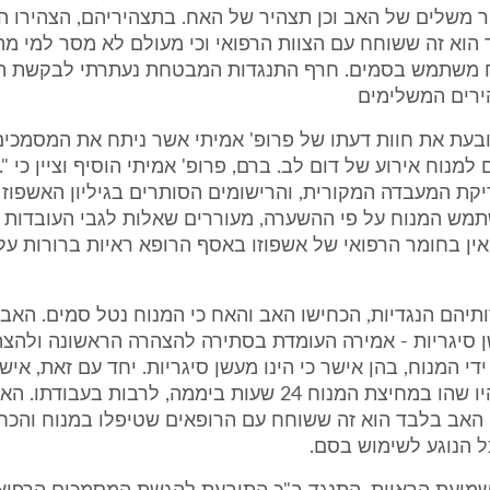
 משלים של האב וכן תצהיר של האח. בתצהיריהם, הצהירו ה
הוא זה ששוחח עם הצוות הרפואי וכי מעולם לא מסר למי מה
ח משתמש בסמים. חרף התנגדות המבטחת נעתרתי לבקשת ה
ירים המשלימים
בעת את חוות דעתו של פרופ' אמיתי אשר ניתח את המסמכים
 למנוח אירוע של דום לב. ברם, פרופ' אמיתי הוסיף וציין כי ".
קת המעבדה המקורית, והרישומים הסותרים בגיליון האשפוז ל
מש המנוח על פי ההשערה, מעוררים שאלות לגבי העובדות ו
ין בחומר הרפואי של אשפוזו באסף הרופא ראיות ברורות על
יהם הנגדיות, הכחישו האב והאח כי המנוח נטל סמים. האב
ן סיגריות - אמירה העומדת בסתירה להצהרה הראשונה ולהצה
די המנוח, בהן אישר כי הינו מעשן סיגריות. יחד עם זאת, איש
והאח כי לא היו שהו במחיצת המנוח 24 שעות ביממה, לרבות בעב
 האב בלבד הוא זה ששוחח עם הרופאים שטיפלו במנוח והכח
 הנוגע לשימוש בסם.