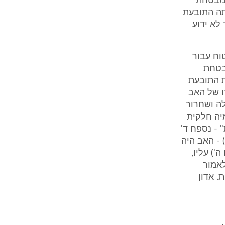
המבטחת
 מות המנוח, פנתה התובעת
לא ידוע
יטוח עבור
בטחת
ת התובעת
ו של האב
ה ושחרור
יה חלקית
פת" - נספח ד'
 - האב היה
) עליו,
לאמור
ת. אדון