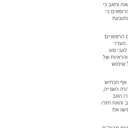
אח והאב כי
רופאים כי
תובעת
 הרפואיים
..העדר
גבי סוג
הראיות של
 שימוש
 אף הכחיש
רה השנייה,
רו האב
ודתו. האב והאח חזרו
ישו את