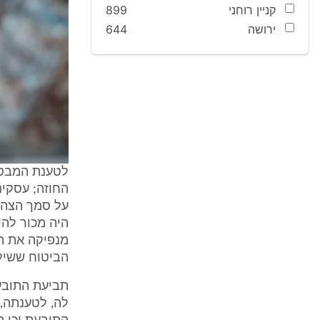
קניין רוחני
899
ירושה
644
לטענת המבטח
החוזה; עסקינ
על סמך הצהרו
היה מכור להיר
מנפיקה את הפ
הביטוח ששיל
לה, לטענתה, 