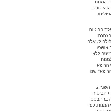
ב המנוח
הראשונה,
פוליסה
חילת הביטוח
ה להצהרה
לילה לשאלה
 אושפז
ל המיטה ללא
למנוח
 הרופא
רופא", שם
 השנייה.
10.3 הוטבעה על הצעת הביטוח
סה השנייה בהתבסס
ולה מיום 1.4.02, כפי שביקש המנוח. כפי