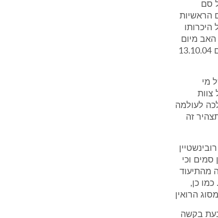
ל סם
ם הראשיות
היכרותו
מש בסמים כלשהם (סעיף 3 לתצהיר האב מיום
13.10.04). בתחילה, הסתפקה התובעת בהגשת תצהיר עדותו הראשית מיום 13.10.04
 מי
צוות
לכה לעולמה
צהיר זה
ובינשטיין
 סמים וכי
ה מהתיעוד
מו כן,
סוג הרואין
בעת בקשה