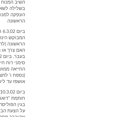
השיב המנוח ב
בשלילה לשאל
הונפקה למנו
הראשונה
בי
הראשונה (לה
האם צרך או ה
סימני רוח חיי
החייאה ממושכ
(נספח ו' לתצ
אושפז עד ליום 3.5.02 - יום 