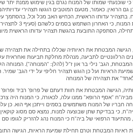
כי שוכנעתי שמותו של המנוח נגרם בגין שימוש ממנת יתר ש
כן גם הרואין. כאמור, מטעם המוטבים הוגשו תצהירי עדויותיה
. בתצהיר עדותו הראשית, הכחיש האב מכל וכל, בהסתמך על 
היומיומית את המנוח, כי האחרון השת
 הגישה המבטחת את ראיותיה שכללו בתחילה את תצהירה של
ים הרלוונטיים לתביעה, מנהלת מחלקת תביעות ואחראית על 
מבטחת, הגב' נילי בר און ז"ל (להלן: "המנוחה"). המנוחה ה
יעת הראיות ועל כן הוגש תצהיר חליפי על ידי הגב' שמיר. ת
אחד" את תצהירה של המנוחה
יה, הגישה המבטחת את חוות דעתם של פרופ' רביד ופרופ' ר
 מביה"ח "אסף הרופא" ממנו עלה, לכאורה, כי המנוח היה צרכן
ה חבריו של המנוח משתמשים בסמים וייתכן אף הוא. כן על
ה"ח, כי בבדיקת שתן שבוצעה למנוח, נמצא סם מסוג קוקאין. כ
 מהתיעוד הרפואי של ביה"ח כי המנוח נהג להזריק לגופו סם מ
 ראיות המבטחת וטרם תחילת שמיעת הראיות, הגישה התו