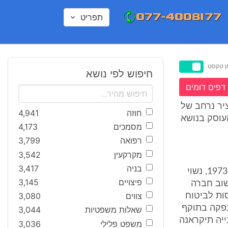
תפריט
ן טקסט
חיפוש לפי נושא
דפים דומים
ציר נרחב של
חוזה
4,941
עוסק בנושא
מסמכים
4,173
רפואה
3,799
מקרקעין
3,542
בניה
3,417
התובעת/הנתבעת שכנגד (להלן: "התובעת") הינה אלמנתו של המנוח, יליד 1973, נשוי
פיצויים
3,145
ישוב חברה
צווים
3,080
ות לביטוח
נייה הונפקה בתוקף
שאלות משפטיות
3,044
שנייה תיקראנה
משפט פלילי
3,036