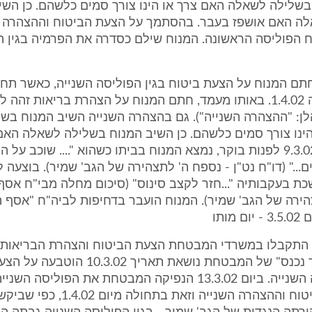
שלילה לשאלה האם צרך או הינו צורך סמים כלשהם. כן השי
ה האם אושפז בעבר. בהסתמך על הצעת הביטוח וההצהרה 
ח הפוליסה הראשונה. המנוח שילם כסדרה את הפרמיה בגין ה
ום 6.3.02 חתם המנוח על הצעת ביטוח בגין הפוליסה השנייה, כאשר ת
המבוקש הינה 1.4.02. באותו מעמד, חתם המנוח על הצהרת בריאות זה
לן: "ההצהרה השנייה"). גם בהצהרה השנייה השיב המנוח בש
ינו צורך סמים כלשהם. כן השיב המנוח בשלילה לשאלה האם
בעבר. ביום 9.3.02 לפנות בוקר, נמצא המנוח בביתו כשהוא ".... שוכב ע
ם..." (דו"ח נט"ן - נספח ה' לתצהירה של הגב' שמיר). בוצעה 
ת בעקבותיה "...חזר לקצב סינוס" (סיכום מחלה מבי"ח אסף
הירה של הגב' שמיר). המנוח הועבר בדחיפות לביה"ח "אסף ה
מותו
ביום 10.3.02 התקבלו במשרדי המבטחת הצעת הביטוח והצהרת הבריאות
חותמת "דואר נכנס" של המבטחת נושאת תאריך .02
בגין הפוליסה השנייה. ביום 13.3.02 הנפיקה המבטחת את הפולי
על הצעת הביטוח וההצהרה השנייה וזאת בתח