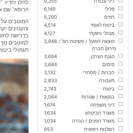
דיני עבודה
9,355
פלילי
6,149
הרופא" שם אושפז עד לי
חוזים
5,200
המוטבים על פ
ביטוח לאומי
4,514
והקטינים יקר
מנהלי וחוקתי
4,127
הוצאה לפועל / פשיטת רגל /
3,948
פירוק חברה
תגמולי ביטוח
הגנת הצרכן
3,694
מיסים
3,684
חברות / מסחרי
3,132
תעבורה
2,833
ביטוח
2,743
בנקאות / שטרות
2,064
דיני משפחה
1,674
משרד הביטחון
1,634
משרד הפנים / הגירה
1,034
רשלנות רפואית
953