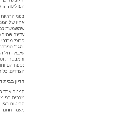
התובעת וכן 
הפוליסה הראש
בפני הראיות 
אחיו של המנו
שמשמשת כמנה
עדינה שמיר (ל
פרופ' מרדכי 
"הגב' טפרברג
שיבא - תל הש
והמבטחת וסיכ
נספחיהם וחוו
הצדדים. כל ה
הדיון בבית 
המנוח עבד כמ
מעמד חתם המ