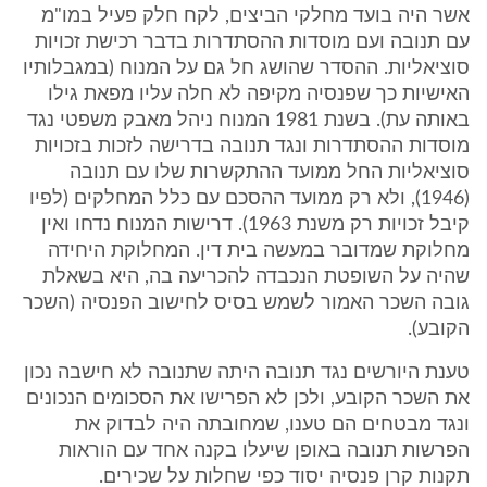
אשר היה בועד מחלקי הביצים, לקח חלק פעיל במו"מ
עם תנובה ועם מוסדות ההסתדרות בדבר רכישת זכויות
סוציאליות. ההסדר שהושג חל גם על המנוח (במגבלותיו
האישיות כך שפנסיה מקיפה לא חלה עליו מפאת גילו
באותה עת). בשנת 1981 המנוח ניהל מאבק משפטי נגד
מוסדות ההסתדרות ונגד תנובה בדרישה לזכות בזכויות
סוציאליות החל ממועד ההתקשרות שלו עם תנובה
(1946), ולא רק ממועד ההסכם עם כלל המחלקים (לפיו
קיבל זכויות רק משנת 1963). דרישות המנוח נדחו ואין
מחלוקת שמדובר במעשה בית דין. המחלוקת היחידה
שהיה על השופטת הנכבדה להכריעה בה, היא בשאלת
גובה השכר האמור לשמש בסיס לחישוב הפנסיה (השכר
הקובע).
טענת היורשים נגד תנובה היתה שתנובה לא חישבה נכון
את השכר הקובע, ולכן לא הפרישו את הסכומים הנכונים
ונגד מבטחים הם טענו, שמחובתה היה לבדוק את
הפרשות תנובה באופן שיעלו בקנה אחד עם הוראות
תקנות קרן פנסיה יסוד כפי שחלות על שכירים.