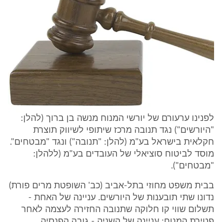
לפנינו ערעורם של יורשי המנוח מנשה בן ברוך (להלן:
"היורשים") נגד תנובה מרכז שיתופי לשיווק תוצרת
חקלאית בישראל בע"מ (להלן: "תנובה") ונגד "מבטחים".
מוסד לביטוח סוציאלי של העובדים בע"מ (ללהלן:
"מבטחים").
בבית משפט מחוזי בתל-אביב (כב' השופטת מרים פורת)
נדונו שתי תובענות של היורשים. עניינה של האחת -
תשלום שווי קו חלוקה שתנובה החזירה לעצמה לאחר
פטירת המנוח; עניינה של השניה - גובה הפנסיה