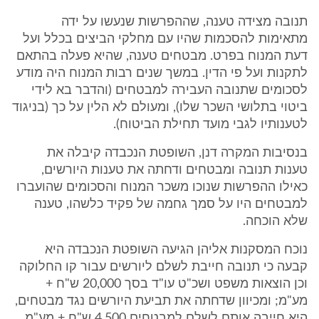
תנובה מצידה טענה, שההפרשות שנעשו על ידה
מתאימות להסכמות שהיו עם מחלקי הביצים בכלל ועל
דעת המנוח בפרט. מבטחים טענה, שהיא פעלה בהתאם
לתקנות ועל פי הדין. במשך שנים רבות המנוח היה מודע
לסכומים שתנובה העבירה למבטחים (והדבר בא לידי
ביטוי בתלושי השכר שלו), ומעולם לא הלין על כך (בניגוד
לטענותיו לגבי מועד תחילת הביטוח).
בנסיבות המקרה דנן, השופטת הנכבדה קיבלה את
טענות תנובה ומבטחים ודחתה את טענות היורשים,
כאילו ההפרשות שנוכו משכר המנוח והסכומים שהועברו
למבטחים היו על סמך גחמה של פקיד כלשהו, טענה
שלא הוכחה.
נוכח המסקנות אליהן הגיעה השופטת הנכבדה היא
קבעה כי תנובה חייבת לשלם ליורשים עבור קו החלוקה
וכן הוצאות משפט ושכ"ט עו"ד בסך 20,000 ש"ח +
מע"מ; ומכיוון שדחתה את תביעת היורשים נגד מבטחים,
היא חייבה אותם לשלם למבטחים 4,500 ש"ח + מע"מ