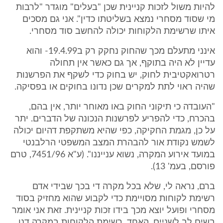
להיות משול לזכות קניינית שכן "בעלים" מוגדר "לרבות
מי שסוד מסחרי נמצא בשליטתו כדין". אני גם מסכים
איתו שרשימת הלקוחות יכולה להחשב סוד מסחרי.
אינני מתעלם מכך שהחוק נחקק רק ב19.4.99- והוא
עדיין לא היה בתוקף, אך גם כאשר אין תחולה
רטרואקטיבית לחוק, יש בחוק כדי לשקף את הפרשנות
שהיה ראוי לתת למקרים שכן נדונו בחוקים או בפסיקה.
"העובדה כי תיקוני החוק באו מאוחר יותר, אין בהם,
בהכרח, כדי להפריע לפרשנות הנכונה של הדברים. יתר
על כן, מגמת החקיקה, כפי שהיא משתקפת דהיום יכולה
לשמש נקודת אור להבהרת המצב המשפטי הרלבנטי
במועד אירוע המקרה, נשוא ענייננו". (ע"א 7451/96, טרם
פורסם, בעמ' 13).
ברם, נראה לי, שלא בכל מקרה די בכך שבידי אדם
רשימת לקוחות מסויימת כדי לקבוע שהוא מחזיק בסוד
מסחרי ופועל יוצא מכך בידו זכות קניינית. זאת אני אומר
בשים לב לשניים. האחד, רשימת הלקוחות במקרה דנן,