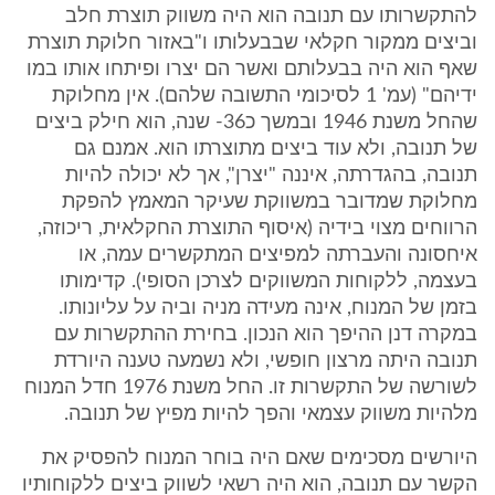
להתקשרותו עם תנובה הוא היה משווק תוצרת חלב
וביצים ממקור חקלאי שבבעלותו ו"באזור חלוקת תוצרת
שאף הוא היה בבעלותם ואשר הם יצרו ופיתחו אותו במו
ידיהם" (עמ' 1 לסיכומי התשובה שלהם). אין מחלוקת
שהחל משנת 1946 ובמשך כ36- שנה, הוא חילק ביצים
של תנובה, ולא עוד ביצים מתוצרתו הוא. אמנם גם
תנובה, בהגדרתה, איננה "יצרן", אך לא יכולה להיות
מחלוקת שמדובר במשווקת שעיקר המאמץ להפקת
הרווחים מצוי בידיה (איסוף התוצרת החקלאית, ריכוזה,
איחסונה והעברתה למפיצים המתקשרים עמה, או
בעצמה, ללקוחות המשווקים לצרכן הסופי). קדימותו
בזמן של המנוח, אינה מעידה מניה וביה על עליונותו.
במקרה דנן ההיפך הוא הנכון. בחירת ההתקשרות עם
תנובה היתה מרצון חופשי, ולא נשמעה טענה היורדת
לשורשה של התקשרות זו. החל משנת 1976 חדל המנוח
מלהיות משווק עצמאי והפך להיות מפיץ של תנובה.
היורשים מסכימים שאם היה בוחר המנוח להפסיק את
הקשר עם תנובה, הוא היה רשאי לשווק ביצים ללקוחותיו