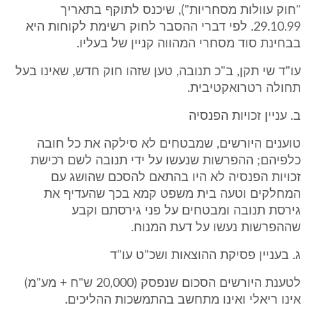
"חוק עוולות מסחריות"), שיכנס לתוקף בתאריך
29.10.99. לפי דברי ההסבר לחוק רשימת לקוחות היא
בבחינת סוד מסחרי המהווה קניין של בעליו.
עו"ד שי תקן, ב"כ תנובה, טען שזהו חוק חדש, שאינו בעל
תחולה רטרואקטיבית.
ב. עניין זכויות הפנסיה
טוענים היורשים, שמבטחים לא סילקה את כל חובה
כלפיהם; ההפרשות שנעשו על ידי תנובה לשם רכישת
זכויות הפנסיה לא היו בהתאם להסכם שהושג עם
המחלקים וטעה בית משפט קמא בכך שהעדיף את
גירסת תנובה ומבטחים על פני גירסתם וקבע
שההפרשות נעשו על דעת המנוח.
ג. בעניין פסיקת ההוצאות ושכ"ט עו"ד
לטענת היורשים הסכום שנפסק (20,000 ש"ח + מע"מ)
אינו ריאלי ואינו מתחשב בהתמשכות ההליכים.