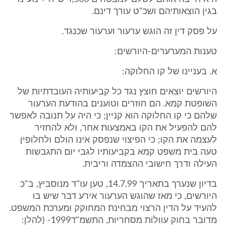
בגין הוצאותיהם ושכ"ט עורך דינם.
על פסק דין זה הוגש ערעור וערעור שכנגד.
טענות המערערים-היורשים:
א. בעניינו של קו החלוקה:
היורשים יוצאים חוצץ נגד כל קביעותיה העובדתיות של
השופטת קמא. הם חוזרים וטוענים בהודעת הערעור
שלהם כי קו החלוקה הוא קניין; כי היה על תנובה לאפשר
להם להפעיל את הקו באמצעות אחר, ולא להחזיר
לעצמה את הקו; כי הפיצוי שנפסק אינו הולם ולחלופין
טעה בית משפט קמא בקביעותיו לגבי יום התגבשות
העילה ודרך חישובי ההצמדה וריבית.
בדיון שנערך בתאריך 14.7.99, טען עו"ד מנוסביץ, ב"כ
היורשים, כי מאז שהוגש הערעור אירע דבר שיש בו
להעיד על הדין הרצוי מבחינת המחוקק ומערכת המשפט.
מדובר בחוק עוולות מסחריות, התשמ"ד1999- (להלן: