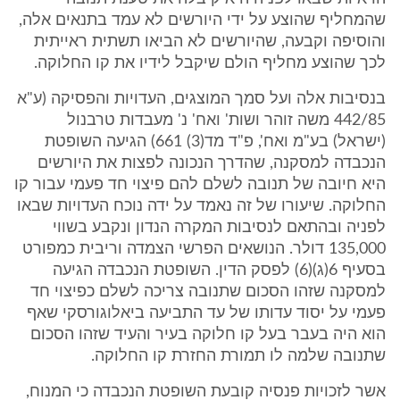
שהמחליף שהוצע על ידי היורשים לא עמד בתנאים אלה,
והוסיפה וקבעה, שהיורשים לא הביאו תשתית ראייתית
לכך שהוצע מחליף הולם שיקבל לידיו את קו החלוקה.
בנסיבות אלה ועל סמך המוצגים, העדויות והפסיקה (ע"א
442/85 משה זוהר ושות' ואח' נ' מעבדות טרבנול
(ישראל) בע"מ ואח', פ"ד מד(3) 661) הגיעה השופטת
הנכבדה למסקנה, שהדרך הנכונה לפצות את היורשים
היא חיובה של תנובה לשלם להם פיצוי חד פעמי עבור קו
החלוקה. שיעורו של זה נאמד על ידה נוכח העדויות שבאו
לפניה ובהתאם לנסיבות המקרה הנדון ונקבע בשווי
135,000 דולר. הנושאים הפרשי הצמדה וריבית כמפורט
בסעיף 6(ג)(6) לפסק הדין. השופטת הנכבדה הגיעה
למסקנה שזהו הסכום שתנובה צריכה לשלם כפיצוי חד
פעמי על יסוד עדותו של עד התביעה ביאלוגורסקי שאף
הוא היה בעבר בעל קו חלוקה בעיר והעיד שזהו הסכום
שתנובה שלמה לו תמורת החזרת קו החלוקה.
אשר לזכויות פנסיה קובעת השופטת הנכבדה כי המנוח,