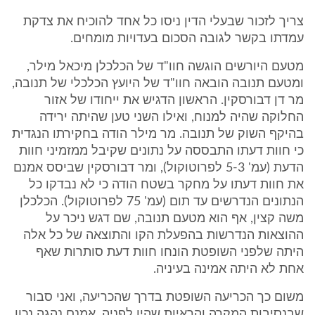
צריך לזכור שבעלי הדין ניסו כל אחד להוכיח את צדקת
עמדתו בקשר לגובה הסכום בעדויות מומחים.
מטעם היורשים הוגשה חוו"ד של הכלכלן מיכאל מילר,
ומטעם תנובה הובאה חוו"ד של היועץ הכלכלי של תנובה,
מר דן דבורסקין. הראשון הדגיש את ייחודו של אזור
החלוקה שהיה למנוח, ואילו השני טען שהיתה ירידה
בהיקף השוק של תנובה. מר מילר הודה בחקירתו הנגדית
כי חוות דעתו התבססה על נתונים שקיבל ממזמיני חוות
הדעת (עמ' 5-3 לפרוטוקול), ומר דבורסקין שביסס אמנם
את חוות דעתו על מחקר בשטח הודה כי לא נבדקו כל
הנתונים הנדרשים עד תום (עמ' 75 לפרוטוקול). הכלכלן
משה קצין, אף הוא מטעם תנובה, שם דגש ניכר על
ההוצאות הנדרשות בהפעלת הקו והתוצאה של כל אלה
היתה שלפני השופטת הונחו חוות דעת סותרות שאף
אחת לא היתה אמינה בעיניה.
משום כך הכריעה השופטת בדרך שהכריעה, ואני סבור
שבנסיבות המקרה והראיות שהיו לפניה, אמנם נהגה נכון.