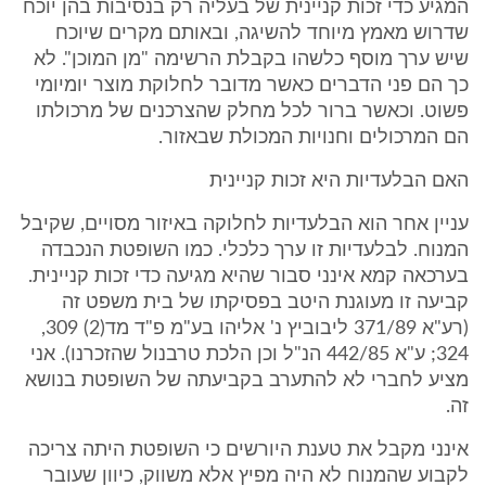
המגיע כדי זכות קניינית של בעליה רק בנסיבות בהן יוכח
שדרוש מאמץ מיוחד להשיגה, ובאותם מקרים שיוכח
שיש ערך מוסף כלשהו בקבלת הרשימה "מן המוכן". לא
כך הם פני הדברים כאשר מדובר לחלוקת מוצר יומיומי
פשוט. וכאשר ברור לכל מחלק שהצרכנים של מרכולתו
הם המרכולים וחנויות המכולת שבאזור.
האם הבלעדיות היא זכות קניינית
עניין אחר הוא הבלעדיות לחלוקה באיזור מסויים, שקיבל
המנוח. לבלעדיות זו ערך כלכלי. כמו השופטת הנכבדה
בערכאה קמא אינני סבור שהיא מגיעה כדי זכות קניינית.
קביעה זו מעוגנת היטב בפסיקתו של בית משפט זה
(רע"א 371/89 ליבוביץ נ' אליהו בע"מ פ"ד מד(2) 309,
324; ע"א 442/85 הנ"ל וכן הלכת טרבנול שהזכרנו). אני
מציע לחברי לא להתערב בקביעתה של השופטת בנושא
זה.
אינני מקבל את טענת היורשים כי השופטת היתה צריכה
לקבוע שהמנוח לא היה מפיץ אלא משווק, כיוון שעובר