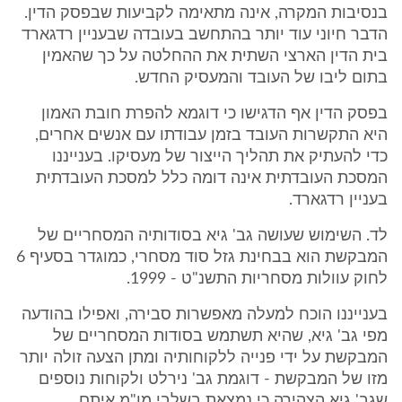
בנסיבות המקרה, אינה מתאימה לקביעות שבפסק הדין.
הדבר חיוני עוד יותר בהתחשב בעובדה שבעניין רדגארד
בית הדין הארצי השתית את ההחלטה על כך שהאמין
בתום ליבו של העובד והמעסיק החדש.
בפסק הדין אף הדגישו כי דוגמא להפרת חובת האמון
היא התקשרות העובד בזמן עבודתו עם אנשים אחרים,
כדי להעתיק את תהליך הייצור של מעסיקו. בענייננו
המסכת העובדתית אינה דומה כלל למסכת העובדתית
בעניין רדגארד.
לד. השימוש שעושה גב' גיא בסודותיה המסחריים של
המבקשת הוא בבחינת גזל סוד מסחרי, כמוגדר בסעיף 6
לחוק עוולות מסחריות התשנ"ט - 1999.
בענייננו הוכח למעלה מאפשרות סבירה, ואפילו בהודעה
מפי גב' גיא, שהיא תשתמש בסודות המסחריים של
המבקשת על ידי פנייה ללקוחותיה ומתן הצעה זולה יותר
מזו של המבקשת - דוגמת גב' נירלט ולקוחות נוספים
שגב' גיא הצהירה כי נמצאת בשלבי מו"מ איתם.