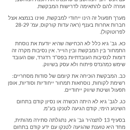
ועזרה להם להתאימה לדרישות המבקשת.
מערך תפעול זה הינו ייחודי למבקשת, ואינו בנמצא אצל
חברות אחרות בענף (ראה עדות קורקוס, עמ' 28-29
לפרוטוקול).
כא. גב' גיא כלל לא הכחישה שהיא יודעת את נוסחת
התמחור בין המבקשת ובין הוייר. אין נסיבות מקרה זה
דומות לנסיבות העובדתיות בפס"ד רדגרד, שם העובד
שימש כמהנדס פיתוח ולא עסק בשיווק.
כב. המבקשת הוכיחה את קיומם של סודות מסחריים:
רשימת לקוחות, נוסחאות תמחור ייחודיות וסודיות, אופן
תפעול ושיטת שיווק ייחודיים.
כג. לגב' גיא לא היתה הכשרה או נסיון קודם בתחום
השינוע הימי, קודם הגיעה לטנקו בע"מ.
בסעיף 13 לתצהיר גב' גיא, נתגלתה סתירה מהותית,
מחד היא טוענת שהגיעה לטנקו עם ידע קודם בתחום