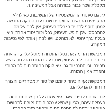
מקבלת שכר עבור עבודתה אצל המשיבה 1.
לז. גם טענותיהן המשפטיות של המשיבות, כאילו לא
מתקיימים התנאים הדווקניים שנקבעו בפסיקה החדשה
למתן תוקף לתניית הגבלת העיסוק, אין להם על מה
להתבסס, שכן חופש העיסוק, ככל זכות יסוד אחרת, היא
בעלת ערך יחסי ולא מוחלט, ויש לבחון אותה לפי נסיבות
המקרה.
המבקשת הרימה את נטל ההוכחה המוטל עליה, והראתה
כי תניית הגבלת העיסוק שנקבעה בהסכם ההעסקה היא
סבירה, וכי התנהגות גב' גיא לוקה בחוסר תום לב מהותי
והפרת אמון חמורה.
המבקשת אף הוכיחה קיומם של סודות מסחריים והצורך
הדחוף להגן עליהם.
לח. הוכח בענייננו שגב' גיא עמדה על כך שיחתם חוזה
העסקה עימה, מכיוון שהיא עצמה היתה זקוקה לתחושת
ביטחון שיספק לה הסכם חתום ומחייב מצד החברה.