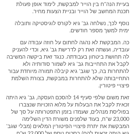
בעיית הנה"ח בין הוייר למבקשת, לימוד אופן פעולת
תכנת המחשב של הוייר ובניית הצעות מחיר.
נוסף לכך, נשלחה גב' גיא לקורס לוגיסטיקה ותובלה
ימית למשך מספר חודשים.
כה. המבקשת לא נהגה לחתום על חוזה עבודה עם
עובדיה, ועשתה זאת רק לדרישת גב' גיא, וכדי להעניק
לה תחושת ביטחון בעבודתה. כנגד זאת ביקשה המשיבה
לקבל את התחייבות גב' גיא לשמור סודותיה ולא
להתחרות בה, כך שגב' גיא קיבלה תמורה מיוחדת עבור
התחייבותה שלא להתחרות במבקשת, בצורת השלמת
פיצויי פיטורין.
זאת משום שלפי סעיף 14 להסכם העסקה, גב' גיא היתה
זכאית לקבל את הבעלות על מלוא הזכויות שנצברו
בפוליסת מנהלים, שעמדו בזמן התפטרותה על סך של
23,000 ש"ח, בעוד שלפנים משורת הדין השלימה
המבקשת את יתרת פיצויי הפיטורין המלאים (מבלי שגב'
גיא היתה זכאית להם) בסכום נוסף של 22,000 ש"ח.