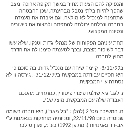
והנפיקה להם הצעות מחיר במשך תקופה ארוכה, מצב
שהפך להיות בלתי נסבל מבחינתה, שכן ההבטחה
שתתמנה למנכ"ל לא מולאה, וגם איבדה את מעמדה
בחברה ונבלמה יכולתה להתפתח ולמצות את כישוריה
ונסיונה המקצועי.
תחת עיניהם הפקוחות של מנהלי גדות וטנקו, שלא עשו
דבר לשיפור מצבה, ובכך לטענתה סימנו לה את הדרך
מחוץ לחברה.
ב8/11/99- קיימה שיחה עם מנכ"ל גדות, בה סוכם כי
היא תסיים עבודתה במבקשת ב31/12/99-. גירסה זו לא
נסתרה ע"י המבקשת.
ז. לגב' גיא שולמו פיצויי פיטורין, כמתחייב מהסכם
העבודה שלה עם המבקשת, מוצג ש1/.
ח. המשיבה מס' 2 (להלן : "בל מאר"), היא חברה רשומה
שנוסדה ביום 22/11/98, ומניותיה מוחזקות בנאמנות ע"י
אב-דר נאמנויות (רמת גן 1992) בע"מ, ואדן סילבר