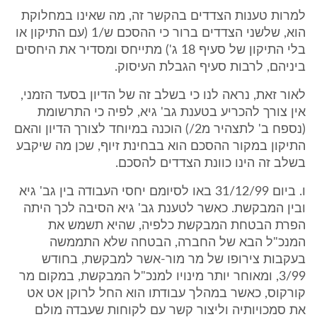
למרות טענות הצדדים בהקשר זה, מה שאינו במחלוקת
הוא, שלשני הצדדים ברור כי ההסכם ש/1 (עם התיקון או
בלי התיקון של סעיף 18 ג') מתייחס ומסדיר את היחסים
ביניהם, לרבות סעיף הגבלת העיסוק.
לאור זאת, נראה לנו כי בשלב זה של הדיון בסעד הזמני,
אין צורך להכריע בטענת גב' גיא, לפיה כי התרשומת
(נספח ב' לתצהיר מ2/) הוכנה במיוחד לצורך הדיון והאם
התיקון במקור ההסכם הוא בבחינת זיוף, שכן מה שיקבע
בשלב זה הינו כוונת הצדדים להסכם.
ו. ביום 31/12/99 באו לסיומם יחסי העבודה בין גב' גיא
ובין המבקשת. כאשר לטענת גב' גיא הסיבה לכך היתה
הפרת הבטחת המבקשת כלפיה, שהיא תשמש את
המנכ"ל הבא של החברה, הבטחה שלא התממשה
בעקבות צירופו של מר מור-אשר למבקשת, בחודש
3/99, ומאוחר יותר מינויו למנכ"ל המבקשת, במקום מר
קורקוס, כאשר במהלך עבודתו הוא החל לרוקן אט אט
את סמכויותיה וליצור קשר עם לקוחות שעבדה מולם