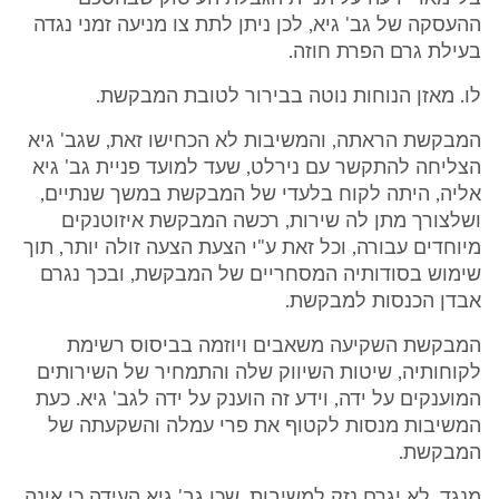
ההעסקה של גב' גיא, לכן ניתן לתת צו מניעה זמני נגדה
בעילת גרם הפרת חוזה.
לו. מאזן הנוחות נוטה בבירור לטובת המבקשת.
המבקשת הראתה, והמשיבות לא הכחישו זאת, שגב' גיא
הצליחה להתקשר עם נירלט, שעד למועד פניית גב' גיא
אליה, היתה לקוח בלעדי של המבקשת במשך שנתיים,
ושלצורך מתן לה שירות, רכשה המבקשת איזוטנקים
מיוחדים עבורה, וכל זאת ע"י הצעת הצעה זולה יותר, תוך
שימוש בסודותיה המסחריים של המבקשת, ובכך נגרם
אבדן הכנסות למבקשת.
המבקשת השקיעה משאבים ויוזמה בביסוס רשימת
לקוחותיה, שיטות השיווק שלה והתמחיר של השירותים
המוענקים על ידה, וידע זה הוענק על ידה לגב' גיא. כעת
המשיבות מנסות לקטוף את פרי עמלה והשקעתה של
המבקשת.
מנגד, לא יגרם נזק למשיבות, שכן גב' גיא העידה כי אינה