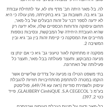
לה. בל-מאר היתה חב' מדף ותו לא, עד לתחילת עבודת
גב' גיא בה. תשובות גב' גיא בחקירתה, מהן עולה כי היא
לא ידעה לספר דבר על זהות הבעלים של בל-מאר,
תחום עיסוקה והדוחות הכספיים שלה, אלא ידעה רק
שהיא העובדת היחידה של המבקשת, ונסיבות נוספות
מחייבים את המסקנה כי קיימת זהות בין גב' גיא ובין
המשיבה 2.
מסקנה זו מתחזקת לאור טיעוני גב' גיא כי אם ינתן צו
מניעה כמבוקש, ותעצר פעולתה בבל-מאר, תעצר כל
פעילותה של האחרונה.
בתי משפט הטילו צו מניעה על צדדים שלישיים אשר
הוקמו במטרה להתחמק מהתחיבויות חוזיות להגבלת
עיסוק ולשמירת סודיות (ראה עא 649/74, פוליסטק
בע"מ נ' GLAIJBERY CimhiQUE .S.A CEGECOL, פייד
כטי 2, 397).
בל-מאר ידעה על תניית הגבלת העיסוק שבהסכם