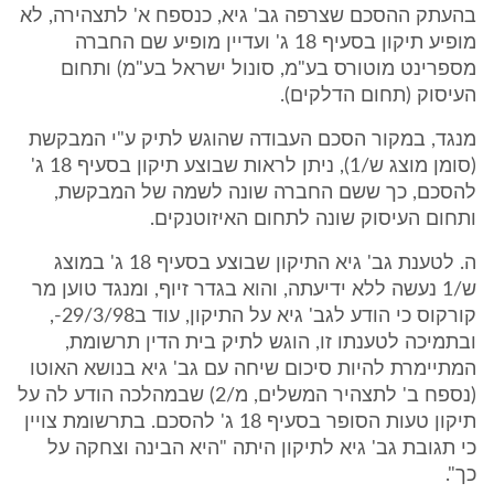
בהעתק ההסכם שצרפה גב' גיא, כנספח א' לתצהירה, לא
מופיע תיקון בסעיף 18 ג' ועדיין מופיע שם החברה
מספרינט מוטורס בע"מ, סונול ישראל בע"מ) ותחום
העיסוק (תחום הדלקים).
מנגד, במקור הסכם העבודה שהוגש לתיק ע"י המבקשת
(סומן מוצג ש/1), ניתן לראות שבוצע תיקון בסעיף 18 ג'
להסכם, כך ששם החברה שונה לשמה של המבקשת,
ותחום העיסוק שונה לתחום האיזוטנקים.
ה. לטענת גב' גיא התיקון שבוצע בסעיף 18 ג' במוצג
ש/1 נעשה ללא ידיעתה, והוא בגדר זיוף, ומנגד טוען מר
קורקוס כי הודע לגב' גיא על התיקון, עוד ב29/3/98-,
ובתמיכה לטענתו זו, הוגש לתיק בית הדין תרשומת,
המתיימרת להיות סיכום שיחה עם גב' גיא בנושא האוטו
(נספח ב' לתצהיר המשלים, מ/2) שבמהלכה הודע לה על
תיקון טעות הסופר בסעיף 18 ג' להסכם. בתרשומת צויין
כי תגובת גב' גיא לתיקון היתה "היא הבינה וצחקה על
כך".