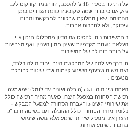
על התיקון בסעיף 18 ג' להסכם, הודיע מר קורקוס לגב'
גיא, אם כי ברור שמה שקובע זו כוונת הצדדים בזמן
החתימה, שאין מחלוקת שהכוונה למבקשת ותחום
עיסוקה, ולא לחברות אחרות.
ז. המשיבות ניסו להסיט את הדיון ממסלולו הנכון ע"י
העלאת טענות מקדמיות שאינן ממין העניין, ואף מצביעות
על חוסר תום לב של המשיבות.
ח. דרך פעולתה של המבקשת הינה ייחודית לה בלבד,
זאת משום שבענף השינוע קיימות שתי שיטות להובלת
מטענים :
האחת שיטת ה- c&f (הובלה ואוניה עד לנמל) שמשמעה,
רכישת הסחורה במפעל היצרן, כאשר מחיר הרכישה כולל
את שירותי השינוע והעברת הסחורה למפעל המבקש -
כלומר מחיר הסחורה כולל ההובלה, וגם בשיטה זו בד"כ
היצרן אינו מפעיל שירותי שינוע אלא עושה שימוש
בחברות שינוע אחרות.