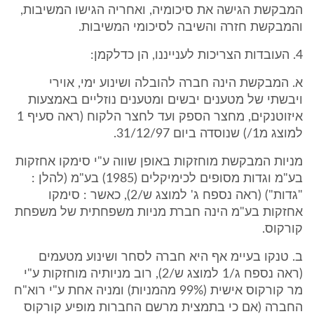
המבקשת הגישה את סיכומיה, ואחריה הגישו המשיבות,
והמבקשת חזרה והשיבה לסיכומי המשיבות.
4. העובדות הצריכות לענייננו, הן כדלקמן:
א. המבקשת הינה חברה להובלה ושינוע ימי, אוירי
ויבשתי של מטענים יבשים ומטענים נוזליים באמצעות
איזוטנקים, מחצר הספק ועד לחצר הלקוח (ראה סעיף 1
למוצג מ1/) שנוסדה ביום 31/12/97.
מניות המבקשת מוחזקות באופן שווה ע"י סימקו אחזקות
בע"מ וגדות מסופים לכימיקלים (1985) בע"מ (להלן :
"גדות") (ראה נספח ג' למוצג ש/2), כאשר : סימקו
אחזקות בע"מ הינה חברת מניות משפחתית של משפחת
קורקוס.
ב. טנקו בעיימ אף היא חברה לסחר ושינוע מטעמים
(ראה נספח ג/1 למוצג ש/2), רוב מניותיה מוחזקות ע"י
מר קורקוס אישית (99% מהמניות) ומניה אחת ע"י רוא"ח
החברה (אם כי בתמצית מרשם החברות מופיע קורקוס