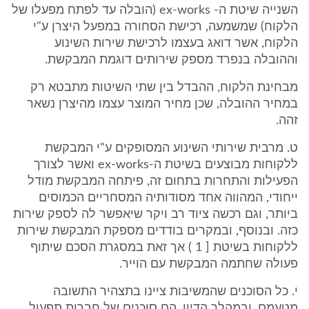
השנייה שיטת ה- ex-works (הובלה עד לפתח מפעלו של
הלקוח) שמשמעה, רכישת הסחורה במפעל היצרן ע"י
הלקוח, אשר דואג בעצמו לרכישת שירות השינוע
וההובלה בנפרד מספק שירותים דוגמת המבקשת.
מבחינת הלקוח, ההבדל בין שתי השיטות מתבטא רק
במחיר ההובלה, שכן מחיר המוצר עצמו מהיצרן נשאר
זהה.
ט. מרבית שירותי השינוע המסופקים ע"י המבקשת
ללקוחות מבוצעים בשיטת ה-ex-works ואשר לצורך
הפעילות והתחרות בתחום זה, פיתחה המבקשת מודל
ייחודי, המהווה אחד מסודותיה המסחריים הכמוסים
ביותר, וגם רכשה ציוד רב ויקר שיאפשר לה לספק שירות
כזה. ובנוסף, ובמקרים בודדים מספקת המבקשת שירות
ללקוחות בשיטת [ 1 ) אך זאת במסגרת הסכם שיתוף
פעולה שחתמה המבקשת עם הוייר.
י. כל הסוכנים שהמשיבות ציינו בתצהיר התשובה
מטעמם, ובמהלך הדיון, הם סוכנים של חברות תפעול