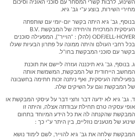
השינוע, לרבות קשרי המסחר עם סוכני האוניה וסיכום
מחירי השירות, בוצע ע"י גב' גיא.
בנוסף, גב' גיא היתה בקשר יום-יומי עם שותפתה
העיסקית המרכזית והיחידה של המבקשת .B.V
ODFJELL-HOYER (להלן : "הוייר"), המפעילה סוכנים
בכל רחבי העולם והיתה ממונה על פתרון הבעיות שעלו
בקשר עם סוכני המבקשת בחו"ל.
ג. בנוסף, גב' גיא תיכננה ועזרה ליישם את תוכנת
המחשב הייחודית של המבקשת, המשמשת אותה
בפעילותה העיסקית, ואף ניתנה זכות חתימה בחשבונה
של המבקשת וגם על השיקים שלה.
ד. גב' גיא לא ידעה דבר וחצי דבר על עיסקי המבקשת או
אופי עסקיה טרם תחילת עבודתה אצלה, והיתה זו
המבקשת שהקנתה לה את כל הידע המיוחד בתחום
שינוע של מטענים נוזליים, בין היתר ע"י כך :
המבקשת שלחה את גב' גיא להוייר, לשם לימוד נושא