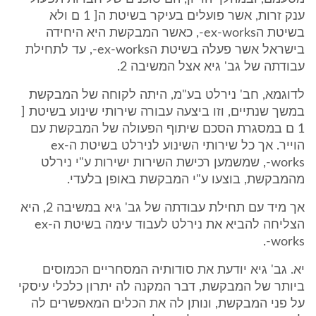
ענק זרות, אשר פועלים בעיקר בשיטת ה[ 1 ם ולא
בשיטת הex-works-, כאשר המבקשת היא היחידה
בישראל אשר פעלה בשיטת הex-works-, עד לתחילת
עבודתה של גב' גיא אצל המשיבה 2.
לדוגמא, חב' נירלט בע"מ, היתה לקוחה של המבקשת
במשך שנתיים, וזו ביצעה עבורה שירותי שינוע בשיטת [
1 ם במסגרת הסכם שיתוף הפעולה של המבקשת עם
הוייר. אך כל שירותי השינוע לנירלט בשיטת הex-
works-, שמשמען רכישת השירות ישירות ע"י נירלט
מהמבקשת, בוצעו ע"י המבקשת באופן בלעדי.
אך מיד עם תחילת עבודתה של גב' גיא במשיבה 2, היא
הצליחה להביא את נירלט לעבוד עימה בשיטת הex-
works-.
יא. גב' גיא יודעת את סודותיה המסחריים הכמוסים
ביותר של המבקשת, דבר המקנה לה יתרון כלכלי עיסקי
על פני המבקשת, ונותן לה את הכלים המאפשרים לה