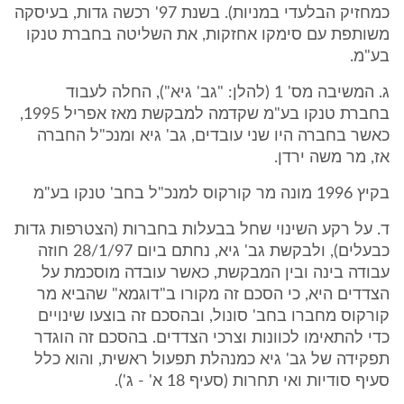
כמחזיק הבלעדי במניות). בשנת 97' רכשה גדות, בעיסקה
משותפת עם סימקו אחזקות, את השליטה בחברת טנקו
בע"מ.
ג. המשיבה מס' 1 (להלן: "גב' גיא"), החלה לעבוד
בחברת טנקו בע"מ שקדמה למבקשת מאז אפריל 1995,
כאשר בחברה היו שני עובדים, גב' גיא ומנכ"ל החברה
אז, מר משה ירדן.
בקיץ 1996 מונה מר קורקוס למנכ"ל בחב' טנקו בע"מ
ד. על רקע השינוי שחל בבעלות בחברות (הצטרפות גדות
כבעלים), ולבקשת גב' גיא, נחתם ביום 28/1/97 חוזה
עבודה בינה ובין המבקשת, כאשר עובדה מוסכמת על
הצדדים היא, כי הסכם זה מקורו ב"דוגמא" שהביא מר
קורקוס מחברו בחב' סונול, ובהסכם זה בוצעו שינויים
כדי להתאימו לכוונות וצרכי הצדדים. בהסכם זה הוגדר
תפקידה של גב' גיא כמנהלת תפעול ראשית, והוא כלל
סעיף סודיות ואי תחרות (סעיף 18 א' - ג').