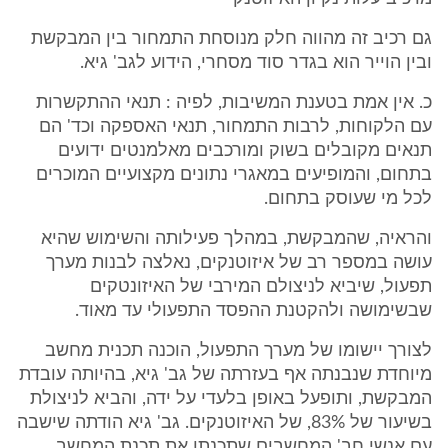
גם רכיב זה מהווה חלק מנוסחת התמחור בין המבקשת
ובין הוייר הוא בגדר סוד מסחרי, הידוע לגב' גיא.
כ. אין אמת בטענת המשיבות, לפיה : תנאי ההתקשרות
עם הלקוחות, לרבות התמחור, תנאי האספקה וכד' הם
תנאים מקובלים בשוק ומורכבים מאלמנטים ידועים
בתחום, והמופיעים במאגרי נתונים מקצועיים המוכרים
לכל מי שעוסק בתחום.
והראיה, שהמבקשת, במהלך פעילותה והשימוש שהיא
עושה במספר רב של איזוטנקים, נאלצה לבנות מערך
תפעול, שיביא לניצולם המירבי של האיזונטקים
שבשימושה ולהקטנת ההפסד התפעולי עד מאוד.
לצורך יישומו של מערך התפעול, הוכנה תכנית מחשב
מיוחדת שנבנתה אף בעזרתה של גב' גיא, בהיותה עובדת
המבקשת, ותופעל באופן בלעדי על ידה, והביא לניצולת
בשיעור של 83%, של האיזוטנקים. גב' גיא הודתה שישבה
עם אנשי חב' המחשבים שתכנתו את תכנת המחשב,