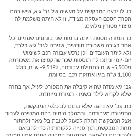
כו. לו ידעה המבקשת על מעשיה של גב' גיא, שיש בהם
הפרת הסכם העסקה מצידה, זו לא היתה משלמת לה
פיצויי פטורין מלאים.
כז. תמורה נוספת היתה בדמות שני בונוסים שנתיים, כל
אחד בגובה משכורת חודשית, שניתנו לגב' גיא בלבד,
ולא ליתר העובדים. וכן נרכש עבורה רכב לשימוש
יום-יומי וניתנו לה תוספות שכר שהקפיצו את משכורתה
מ5,500- ש"ח בתחילת עבודתה, ל9,519- ש"ח, כולל
1,100 ש"ח בגין אחזקת רכב, בסיומה.
גב' גיא מודה שהיא קיבלה את המפורט לעיל, אך בחרה
שלא לקרוא לילד בשמו - תמורת מיוחדת.
כח. גב' גיא נהגה שלא בתום לב כלפי המבקשת,
התפטרה מעבודתה, ובמהלך הימים בהם המשיכה לעבוד
אצל המבקשת החלה לפעול לטובת בל-מאר ולחתור
תחת המבקשת, תוך פנייה ללקוחותיה כדי להביאם
לעבוד עם בל-מאר. התנהגות המהווה הפרת אמון חמורה