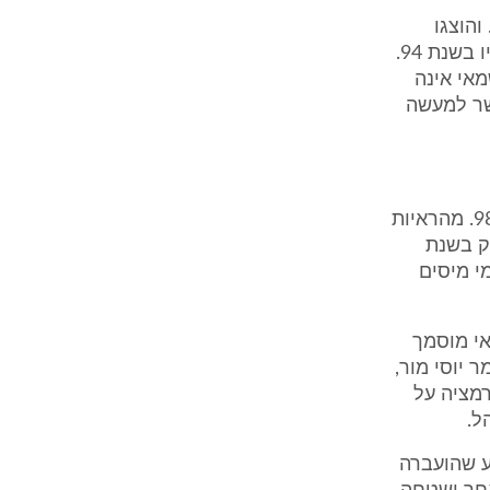
ח כי הבן מרעי נישא בשנת 2000 וכי החל לבנות את ביתו בשנת 97-96. והוצגו
מסמכים אשר יש בהם להוכיח כי המגרש שלו הועבר איליו יחד עם יתר אחיו בשנת 94.
 שלו משנת 94. הערכת השמאי אינה
 זאת מאחר והביקור נערך בשטח בשנת 2005 כאשר למעשה
א. לא הוכח כי הדירות של הבן מרעי והאח סעיד הועברו אליהם לפני שנת 98. מהראיות
ר בדירה רק בשנת
תשלומי מיסים
י מוסמך
 יוסי מור,
רמציה על
ל.
ע שהועברה