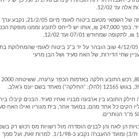
לאומי על טענתו כי העברת הדירות הוכחה רק מיום 98
לה עד 12/02.
בהתאם לשומה של השמאי מטעם ביטוח לאומי
מרעי ושל סעיד, בסך 247,000 ₪, אותו יש לייחס לתובע וממנו מופ
ד. בדיון מיום 4/12/05 שוב הובהר על יד ב"כ ביטוח לאומי שהמחלוקת ב
ין שתי הדירות, של האח סעיד ושל הבן מרעי
א. ב
חילק התובע בין ארבעה מבניו ואחיו סעיד. הבנים קיבלו בי
"ר עליו הקים כל אחד מהם, במועד אחר, בית מגוריו ואילו האח ס
(מוצגים ת/2, ת/3) ומועד ההעברה נקבע כ-1/1/98. למרות זאת, 