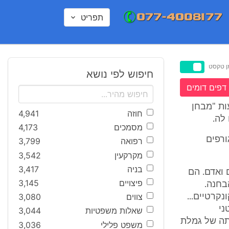
תפריט
ן טקסט
חיפוש לפי נושא
דפים דומים
ת "מבחן
חוזה
4,941
לה.
מסמכים
4,173
ורפים
רפואה
3,799
מקרקעין
3,542
בניה
3,417
 ואדם. הם
פיצויים
3,145
בחנה.
צווים
3,080
קרטיים...
ני
שאלות משפטיות
3,044
ותה של גמלת
משפט פלילי
3,036