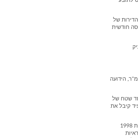
1/1/ ועל כן יש לייחס לתובע
 מיום 21/2/05, נקבע ערך הדירות של
קת הכנסה חודשית
תיק
שנות ה-80, רכש התובע חלקה באדמות הכפר ערערה, ששיטחה 2000 מ"ר, הידועה
חד שטח של
עיד קיבל את
ג. העברת הזכויות הן לאח והן לבנים הוסדרה מול רשויות מס רכוש רק בשנת 1998
ועל סמך ראיות