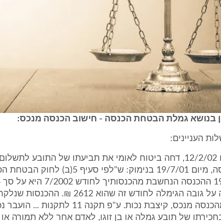
ן בנושא גמלת הבטחת הכנסה - חישוב הכנסה מנכס:
ת העניינים:
במכתבו מיום 12/2/02, דחה ביטוח לאומי את תביעתו של התובע לתשל
השלמת הכנסה, מיום 19/7/01 בנימוק: ש"לפי סעיף 5(ב) לח
סכום זה עולה על גובה הגימלה לחודש זה שהוא 2612 ₪.
הכנסתך הן מהכנסה מנכס, קיצבת נכות. ע"פ תקנה 11 לתקנ
חכירתו של תובע גמלה או בן זוגו, לאדם אחר ללא תמורה או