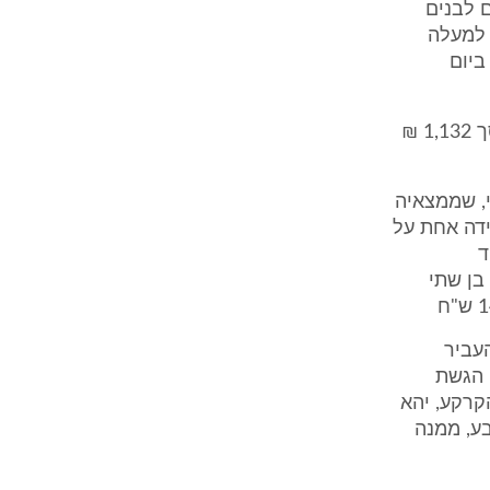
 לבנים
 למעלה
ביום
ד. לאשת התובע סמיה השתלמה קצבת נכות כללית מאת ביטוח לאומי, בסך 1,132 ₪
ומי, שממצאיה
ידה אחת על
ד
רים בן שתי
עביר
 הגשת
נים מיום העברת הקרקע, יהא
בע, ממנה