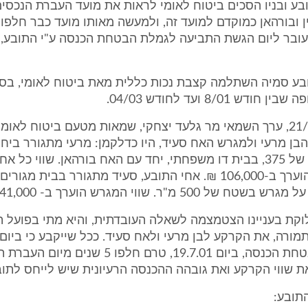
ע ובניו הסכים ביטוח לאומי לראות את מועד העברת הנכסים
ין ובורהאן כמוקדם למועד זה, ולמעשה מאותו מועד כבר חלפו
ובר ליום הגשת התביעה לגמלת הבטחת הכנסה ע"י התובע, 
דש 8/01 ועד לחודש 04/03.
ה. ביום 21/2/05, ערך השמאי מר גלעד יצחקי, שמאות מטעם ביטוח לא
בן מרעי ולמגרש האח סעיד, היו כדלקמן: מרעי מתגורר ביח
מגרש בשטח של 375, בבית דו משפחתי, יחד עם האח בורהאן. שווי כל אח
מהמגרשים, הוערך ב-106,000 ₪. אחי התובע, סעיד מתגורר בבית מגו
ל 500 מ"ר. שווי המגרש הוערך ב- 141,000 ש"ח
וקת בעניינו הצטמצמה לשאלה העובדתית, והיא מתי בפועל ה
מורה, את הקרקע לבן מרעי ולאח סעיד. ככל שייקבע כי ביום
התביעה להבטחת הכנסה, ביום 19.7.01, טרם חלפו 5 ש
את שווי הקרקע ואת גובהה ההכנסה הרעיונית שיש לייחס לתו
תובע: