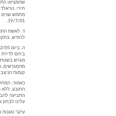
שהמציאו התוב
חירי, נוראלד
מחמש שנים ע
19/7/01.
לחודש, בתקופה שבין חו
ביחס לדירת ה
קומות הניצב על מגרש בשטח ש
כאמור, המחל
התובע, ללא ת
עלינו לבחון 
עיקר טענות ה