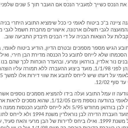
סימלית, יראו את הנכס כשייך למעביר הנכס אם הועבר
ה ציינה ב"כ ביטוח לאומי כי ככל שימציא התובע היתרי בניה 
מהמועצה לגבי תשלום ארנונה, אישורים מחברת חשמל לגבי מ
לות על הוצאות הבניה על די הבנים תיבדק התביעה שוב.
בע הגיש מספר מסמכים ובטרם הדיון, הודיע ביטוח לאומי, ב
15, על הסכמתו שלא לייחס לתובע כל הכנסה מדירת הבן חירי, ואיל
נים נור אלדין, בורהאן ומרעי, ובהעדר הוכחות לכך שהם בנו
או התגוררו בהן לפני 1/1/98, מועד ביצוע ההעברה ללא תמורה עליו
סוף 12/02.
ודעה זו עמל התובע ועלה בידו להמציא מסמכים נוספים אשר
הודיע ביטוח לאומי בהודעה נוספת מיום 1/12/05, שהוא מסכים
העברת הדירה לבן בורהאן מחודש 5/95 ולא לייחס לתובע הכנס
05/00; ואת מועד העברת הדירה לבן נוראלדין מש
מדירה זו החל משנת 1999. ואילו ביחס לדירות של הבן מרעי והאח סע