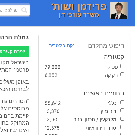
גמלת הבטח
חיפוש מתקדם
נקה פילטרים
יצירת קשר ✉
קטגוריה
בישראל מקוב
פסיקה
79,888
פרטני" המתיי
חקיקה
6,852
באופן משלים 
לבחינת הזכאו
תחומים ראשיים
"הסדרים גור
כללי
55,642
מבוססים על 
דיני נזיקין
13,370
קיימת בהם בע
מקרקעין / תכנון ובניה
13,195
המחוקק בחוק
סדרי דין וראיות
12,375
ואינדיבידואל