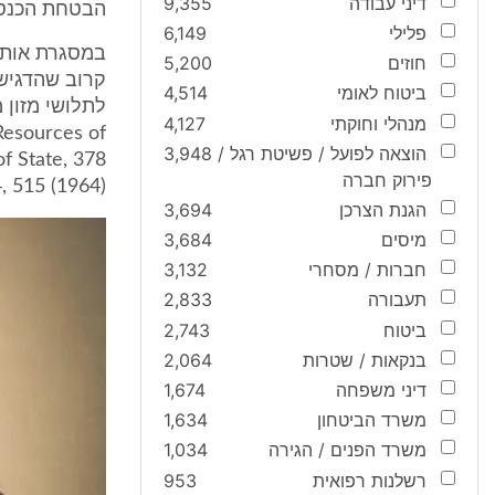
דיני עבודה
9,355
הבטחת הכנסה
פלילי
6,149
במסגרת אותם 
חוזים
5,200
קרוב שהדגיש
ביטוח לאומי
4,514
מנהלי וחוקתי
4,127
Resources of
הוצאה לפועל / פשיטת רגל /
3,948
of State, 378
פירוק חברה
, 515 (1964)).
הגנת הצרכן
3,694
מיסים
3,684
חברות / מסחרי
3,132
תעבורה
2,833
ביטוח
2,743
בנקאות / שטרות
2,064
דיני משפחה
1,674
משרד הביטחון
1,634
משרד הפנים / הגירה
1,034
רשלנות רפואית
953