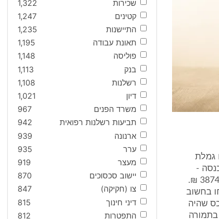
שכירות
1,322
קטינים
1,247
התיישנות
1,235
תאונת עבודה
1,195
פוליסה
1,148
בנק
1,113
רשלנות
1,108
דיון
1,021
משרד הפנים
967
תביעות רשלנות רפואית
942
ארנונה
939
ערר
935
ום גמלת
מעצר
919
וק הבטחת הכנסה -
יישוב סכסוכים
870
התשמ"א 1980 ההכנסה הנחשבת מהכנסותיך לחודש 7/2002 היא על סך 3874 ₪.
צו (חקיקה)
847
 ההכנסות שנלקחו בחשוב
דיני חינוך
815
ות ... הועבר נכס שהיה
התפטרות
812
 בתמורה