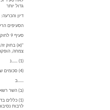
לאח סעיד וכי
גדול יותר
דיון והכרעה:
הסעיפים הרלב
סעיף 9 לחוק הבטחת הכנסה, התשמ"א-1980, (להלן :"החוק"), אשר קובע:
צמחה, הופקה 
(1) ......נ
(4) סכומים שיראו אותם כהכנסה מנכס, אף אם אין מופקת ממנו הכנסה;
......ב
(ב) השר רשאי
לרבות נסיבות