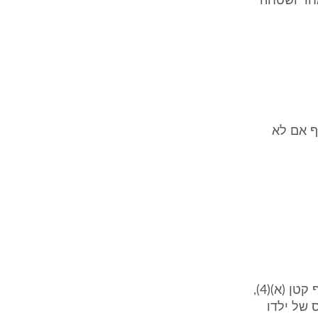
אחר ושטחה
פורטים בסעיף 2 לפקודה, אף אם לא
(1) כללים בדבר חישוב הסכומים שיראו אותם כהכנסה מנכס, כאמור בסעיף קטן (א)(4),
 של ילדו