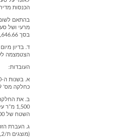
הכנסות מדירות א
בסך 1,646.66 ₪, לתקופה שמחודש 07/01 ועד 12/02.
הצטמצמה לעני
העובדות:
כחלקה מס' 39, בגוש 12165 (להלן: "החלקה") מאחד בשם יונס ג'אלב.
ב. את החלקה 
1,500 מ
השטח של 500 מ"ר הנותרים.