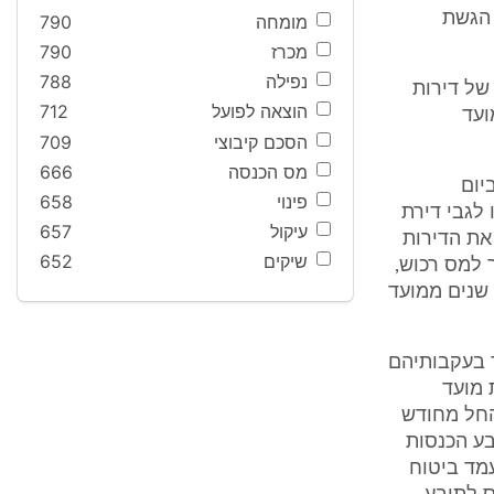
 תוך 5 שנים שלפני הגשת
מומחה
790
מכרז
790
נפילה
788
של דירות
הוצאה לפועל
712
ועד
הסכם קיבוצי
709
מס הכנסה
666
יום
פינוי
658
ו לגבי דירת
עיקול
657
 את הדירות
שיקים
652
 הוצהר למס רכוש,
עומד ביטוח לאומי על דעתו שיש לייחס לתובע את שווי דירות אלו למשך 5 שנים ממועד
 בעקבותיהם
 לראות את מועד
ות ממנה החל מחודש
נת 1994 ולא לייחס לתובע הכנסות
יד, עמד ביטוח