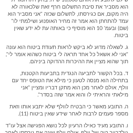
שילם לתובע את אותם 16,000 ש"ח. בחקירתו הנגדית
הוא מסביר את סיבת התשלום חרף זאת שלכאורה לא
היה מקום, אם כגירסתו, לתשלום שכזה "אני מסביר הוא
עמד להתחתן הוא אמר זה מחיר האופנוע ושילמתי לו"
(שם) ובעמ' 10 הוא מוסיף כי באותה עת לא ידע שאין
ביטוח.
ג. לשאלה מדוע לא ביקש לראות תעודת ביטוח הוא עונה
"אני לא אשאל כל אחד תראה לי ביטוח כשהוא אומר לי",
תוך שהוא מציין את ההיכרות ההדוקה ביניהם.
ד. בכל הקשור לתביעה הנגדית בתביעות הקטנות,
בתחילה הוא מנסה לטעון כי מילא את הטופס יחד עם
וולף, אולם לאחר מכן הוא מתקן דבריו ומציין "אני
מילאתי והראיתי לו והוא אמר שזה בסדר".
ה. התובע מאשר כי הבטיח לוולף שלא יתבע אותו וזאת
מספר פעמים לרבות לאחר שידע שאין ביטוח (11).
ו. התובע מעיד כאילו הרעיון לכל נושא הפגישה אצל עו"ד