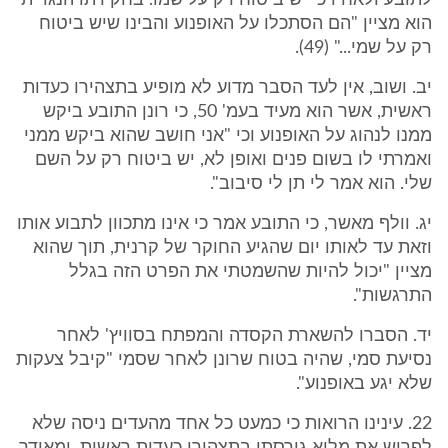
לתובע ולאחיו כי יש ביטוח רק על שמו. בחקירתו הנגדית
הוא מציין "הם הסתכלו על האופנוע והבינו שיש ביטוח
רק על שמי..." (49).
יב. ושוב, אין לעד הסבר מדוע לא מופיע בתצהירו כעדות
ראשית, אשר הוא מעיד בעמ' 50, כי רונן התובע ביקש
ממנו לנהוג על האופנוע וכי "אני חושב שהוא ביקש ממני
ואמרתי לו בשום פנים ואופן לא, יש ביטוח רק על השם
שלי. הוא אמר לי תן לי סיבוב".
יג. וולף מאשר, כי התובע אמר כי אינו מתכוון לתבוע אותו
וזאת עד לאותו יום שהגיע החוקר של קרנית, תוך שהוא
מציין "יכול להיות שהשמטתי את הפרט הזה בגלל
התרגשות".
יד. הסברו להשארת הקסדה והמפתח בסוויץ' לאחר
נסיעת סמי, שהיה בטוח שרונן לאחר שסמי "קיבל צעקות
שלא יגע באופנוע".
22. עינינו הרואות כי כמעט כל אחד מהעדים ניסה שלא