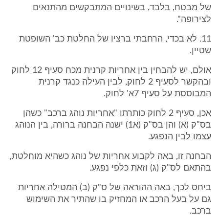
של מבטח, בלבד, בשינויים המתבקשים מהתנאים
לצירופה".
11. לא בכדי, הרחבתי ברציו של החלטת כב' השופטת
שטיין.
אולם, יש להבחין בין אחריות קרנית מכח סעיף 12 לחוק
ובהקשר לסעיף 2 לחוק, לבין העילה כנגד קרנית
המבוססת על סעיף 7א' לחוק.
אכן, סעיף 2 לחוק כותרתו "אחריות נוהג ברכב" כשהן
בס"ק (א) והן בס"ק (א1) ישנה הבחנה ברורה, בין הנוהג
עצמו לבין הנפגע.
הבחנה זו, באה לקבוע אחריות של נוהג כשהיא מוחלטת,
בהתאם לס"ק (ג) וזאת כלפי נפגע.
ביחס לכך, באה ההוראה של ס"ק (ב) המטילה אחריות
גם על בעל הרכב או המחזיק בו שהתיר את השימוש
ברכב.