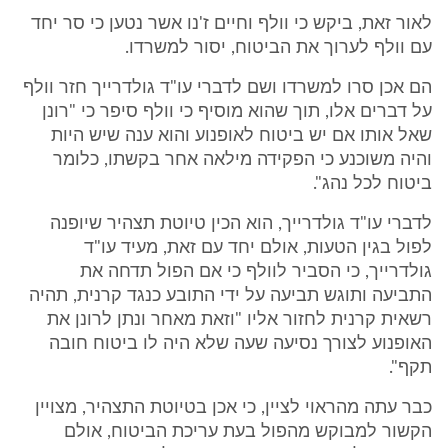
לאור זאת, ביקש כי וולף וחיים ז'נו אשר נטען כי סר יחד
עם וולף לערוך את הביטוח, יסור למשרדו.
הם אכן סרו למשרדו ושם לדברי עו"ד גולדרייך חזר וולף
על דברים אלו, תוך שהוא מוסיף כי וולף סיפר כי "רונן
שאל אותו אם יש ביטוח לאופנוע והוא ענה שיש היות
והיה משוכנע כי הפקידה מילאה אחר בקשתו, כלומר
ביטוח לכל נהג".
לדברי עו"ד גולדרייך, הוא הכין טיוטת תצהיר שיופנה
לפול בגין הטעות, אולם יחד עם זאת, מעיד עו"ד
גולדרייך, כי הסביר לוולף כי אם הפול תדחה את
התביעה ותוגש תביעה על ידי התובע כנגד קרנית, תהיה
רשאית קרנית לחזור אליו "וזאת מאחר ונתן לרונן את
האופנוע לצורך נסיעה שעה שלא היה לו ביטוח חובה
תקף".
כבר עתה מהראוי לציין, כי אכן בטיוטת התצהיר, מצויין
הקשור למבוקש מהפול בעת עריכת הביטוח, אולם