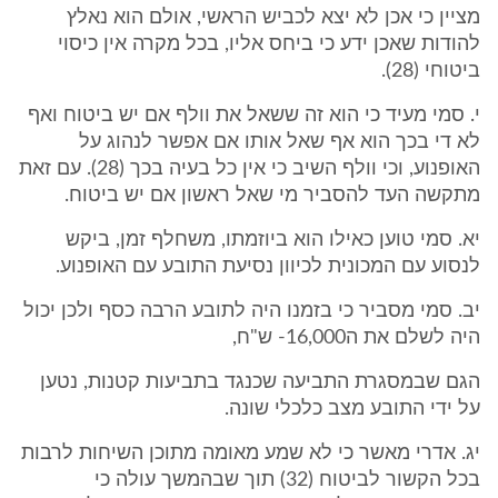
מציין כי אכן לא יצא לכביש הראשי, אולם הוא נאלץ
להודות שאכן ידע כי ביחס אליו, בכל מקרה אין כיסוי
ביטוחי (28).
י. סמי מעיד כי הוא זה ששאל את וולף אם יש ביטוח ואף
לא די בכך הוא אף שאל אותו אם אפשר לנהוג על
האופנוע, וכי וולף השיב כי אין כל בעיה בכך (28). עם זאת
מתקשה העד להסביר מי שאל ראשון אם יש ביטוח.
יא. סמי טוען כאילו הוא ביוזמתו, משחלף זמן, ביקש
לנסוע עם המכונית לכיוון נסיעת התובע עם האופנוע.
יב. סמי מסביר כי בזמנו היה לתובע הרבה כסף ולכן יכול
היה לשלם את ה16,000- ש"ח,
הגם שבמסגרת התביעה שכנגד בתביעות קטנות, נטען
על ידי התובע מצב כלכלי שונה.
יג. אדרי מאשר כי לא שמע מאומה מתוכן השיחות לרבות
בכל הקשור לביטוח (32) תוך שבהמשך עולה כי