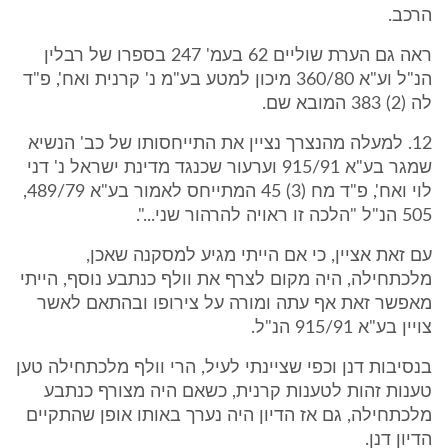
הרכב.
ראה גם הערת שוליים 62 בעמ' 247 בספרו של רבלין
הנ"ל וע"א 360/80 מיכון למטע בע"מ נ' קרנית ואח', פ"ד
לה (2) 383 המובא שם.
12. למעלה מהנצרך נציין את התייחסותו של כב' הנשיא
שמגר בע"א 915/91 וערעור שכנגד מדינת ישראל נ' דני
לוי ואח', פ"ד מח (3) 45 המתייחס לאמור בע"א 489/79,
505 הנ"ל "הלכה זו ראויה להרהור שני...".
עם זאת אציין, כי אם הייתי מגיע למסקנה שאכן,
מלכתחילה, היה מקום לצרף את וולף כנתבע נוסף, הייתי
מאפשר זאת אף עתה ומורה על צירופו ובהתאם לאשר
צויין בע"א 915/91 הנ"ל.
בנסיבות דנן וכפי שציינתי לעיל, הרי וולף מלכתחילה טען
טענות זהות לטענות קרנית, כשאם היה מצורף כנתבע
מלכתחילה, גם אז הדיון היה נערך באותו אופן שהתקיים
הדיון דנן.