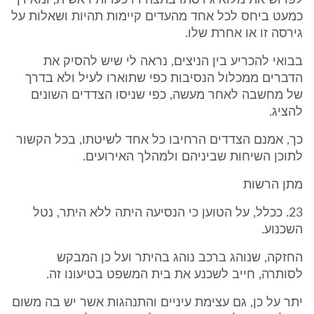
לפרוש את מלוא גירסתו בתצהירו כעדות ראשית, ומאידך
כמעט ביחס לכל אחד מהעדים קיימות תהיות ושאלות על
גירסה זו או אחרת שלו.
בבואי להכריע בין הניצים, נראה לי שיש להסיק את
הדברים ממכלול הנסיבות כפי שתוארו לעיל ולא בדרך
של מחשבה לאחר מעשה, כפי שניסו הצדדים השונים
להציג.
כך, אמנם הצדדים הרחיבו כל אחד לשיטתו, בכל הקשור
לתוכן השיחות שביניהם ולמהלך האירועים.
מתן הרשות
23. ככלל, על הטוען כי הנסיעה היתה ללא היתר, נטל
השכנוע.
החזקה, שנוהג ברכב נוהג בהיתר ועל כן המבקש
לסותרה, חייב לשכנע את בית המשפט בטיעונו זה.
יתר על כן, גם עצימת עיניים והתנהגות אשר יש בה משום