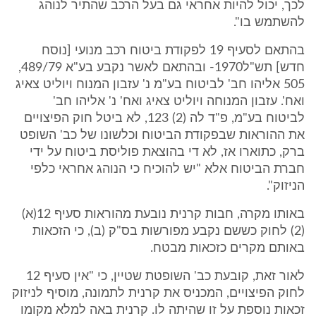
לכך, יכול להיות אחראי גם בעל הרכב שהתיר לנוהג
להשתמש בו".
בהתאם לסעיף 19 לפקודת ביטוח רכב מנועי [נוסח
חדש] תש"ל1970- ובהתאם לאשר נקבע בע"א 489/79,
505 אליהו חב' לביטוח בע"מ נ' עזבון המנוח ויוליט צאיג
ואח'. עזבון המנוחה ויוליט צאיג ואח' נ' אליהו חב'
לביטוח בע"מ, פ"ד לה (2) 123, לא ביטל חוק הפיצויים
את ההוראות שבפקודת הביטוח וכלשונו של כב' השופט
ברק, כתוארו אז, לא די בהוצאת פוליסת ביטוח על ידי
חברת הביטוח אלא "יש להוכיח כי הנוהג אחראי כלפי
הניזוק".
באותו מקרה, חבות קרנית נובעת מהוראות סעיף 12(א)
(2) לחוק כששם נקבע מפורשות בס"ק (ב), כי הזכאות
באותם מקרים כזכאות מבטח.
לאור זאת, קובעת כב' השופטת שטיין, כי "אין סעיף 12
לחוק הפיצויים, המכניס את קרנית לתמונה, מוסיף לניזוק
זכאות נוספת על זו שהיתה לו. קרנית באה למלא מקומו