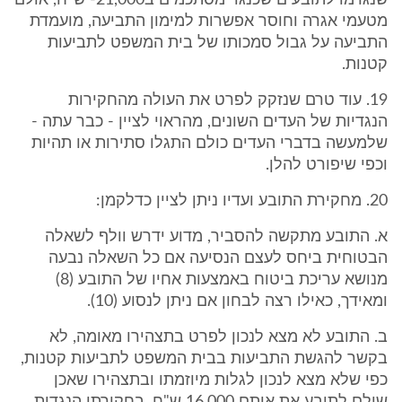
שנגרמו לתובעים שכנגד מסתכמים ב21,000- ש"ח, אולם
מטעמי אגרה וחוסר אפשרות למימון התביעה, מועמדת
התביעה על גבול סמכותו של בית המשפט לתביעות
קטנות.
19. עוד טרם שנזקק לפרט את העולה מהחקירות
הנגדיות של העדים השונים, מהראוי לציין - כבר עתה -
שלמעשה בדברי העדים כולם התגלו סתירות או תהיות
וכפי שיפורט להלן.
20. מחקירת התובע ועדיו ניתן לציין כדלקמן:
א. התובע מתקשה להסביר, מדוע ידרש וולף לשאלה
הבטוחית ביחס לעצם הנסיעה אם כל השאלה נבעה
מנושא עריכת ביטוח באמצעות אחיו של התובע (8)
ומאידך, כאילו רצה לבחון אם ניתן לנסוע (10).
ב. התובע לא מצא לנכון לפרט בתצהירו מאומה, לא
בקשר להגשת התביעות בבית המשפט לתביעות קטנות,
כפי שלא מצא לנכון לגלות מיוזמתו ובתצהירו שאכן