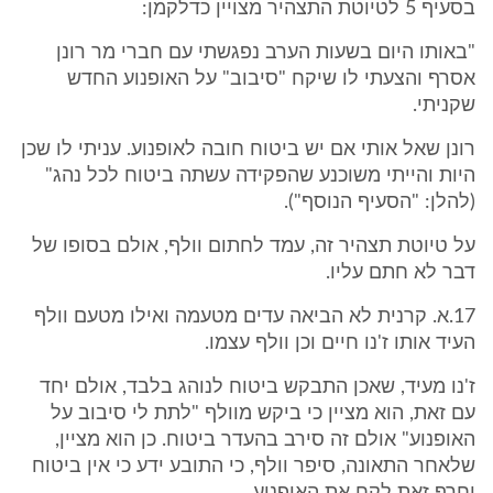
בסעיף 5 לטיוטת התצהיר מצויין כדלקמן:
"באותו היום בשעות הערב נפגשתי עם חברי מר רונן
אסרף והצעתי לו שיקח "סיבוב" על האופנוע החדש
שקניתי.
רונן שאל אותי אם יש ביטוח חובה לאופנוע. עניתי לו שכן
היות והייתי משוכנע שהפקידה עשתה ביטוח לכל נהג"
(להלן: "הסעיף הנוסף").
על טיוטת תצהיר זה, עמד לחתום וולף, אולם בסופו של
דבר לא חתם עליו.
17.א. קרנית לא הביאה עדים מטעמה ואילו מטעם וולף
העיד אותו ז'נו חיים וכן וולף עצמו.
ז'נו מעיד, שאכן התבקש ביטוח לנוהג בלבד, אולם יחד
עם זאת, הוא מציין כי ביקש מוולף "לתת לי סיבוב על
האופנוע" אולם זה סירב בהעדר ביטוח. כן הוא מציין,
שלאחר התאונה, סיפר וולף, כי התובע ידע כי אין ביטוח