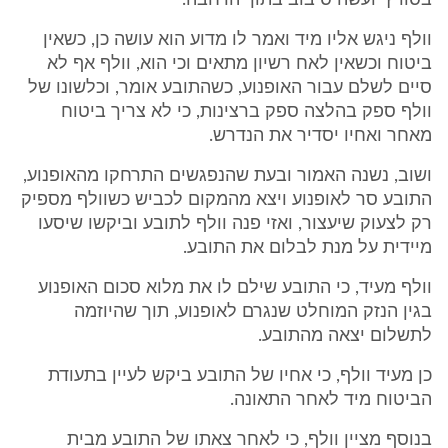
בסוויץ' ועשה סיבוב בתוך הרחבה.
וולף ניגש אליו מיד ואמר לו מדוע הוא עושה כן, כשאין
ביטוח וכשאין לאח רשיון מתאים וכי הוא, וולף אף לא
סיים לשלם עבור האופנוע, כשהתובע אומר, וכלשונו של
וולף ספק בהלצה ספק ברצינות, כי לא צריך ביטוח
מאחר ואחיו יסדיר את הנדרש.
ושוב, נשנה האמור ובעת שהנפגשים התרחקו מהאופנוע,
התובע סר לאופנוע ויצא מהמקום לכביש כשוולף מספיק
רק לצעוק שיעצור, ואזי פנה וולף לתובע וביקשו שיסעו
מיידית על מנת לבלום את התובע.
וולף מעיד, כי התובע שילם לו את מלוא סכום האופנוע
בגין הנזק המוחלט שנגרם לאופנוע, תוך שהיוזמה
לתשלום יצאה מהתובע.
כן מעיד וולף, כי אחיו של התובע ביקש לעיין בתעודת
הביטוח מיד לאחר התאונה.
בנוסף מציין וולף, כי לאחר צאתו של התובע מבית