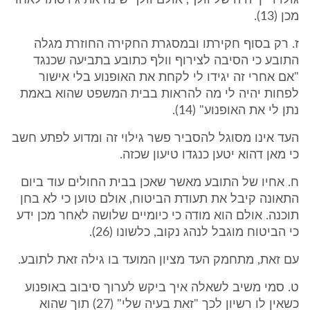
גולדרייך היה של וולף, אולם וולף שינה את גירסתו לאחר
מכן (13).
ז. רק בסוף חקירתו ובמסגרת החקירה החוזרת מגלה
התובע כי הסיבה לצירוף וולף כתובע בתביעה שכנגד
"אם אחרי זה יגידו לי לקחת את האופנוע בלי אישור
לפחות יהיה לי מה להראות בבית המשפט שהוא באמת
נתן לי את האופנוע" (14).
העד אינו מסוגל להסביר פשר גילוי זה ומדוע לפתע חשב
כי מאן דהוא יטען כנגדו טיעון שכזה.
ח. אחיו של התובע מאשר שאכן בבית החולים עוד ביום
התאונה קיבל את תעודת הביטוח, אולם טוען כי לא בחן
תוכנה. אולם הוא מודה כי כיומיים שלושה לאחר מכן ידע
כי הביטוח מוגבל לנהג נקוב, כלשונו (26).
עם זאת, מתחמק העד מציון המועד בו גילה זאת לתובע.
ט. סמי משיב לשאלה איך ביקש לערוך סיבוב באופנוע
כשאין לו רשיון לכך "זאת בעיה שלי" (27) תוך שהוא