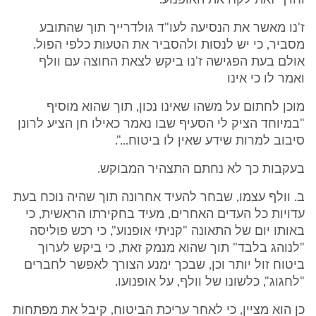
וחרף זאת לקח את האופנוע.
ז'נו מאשר את הנסיעה לעו"ד גולדרייך תוך שהתובע
מסביר, כי יש לנסות ולהסביר את הטעות כלפי הפול.
אולם בעת הפגישה ז'נו ביקש לצאת החוצה עם וולף
ואמר לו כי אינו
מוכן לחתום על משהו שאינו נכון, תוך שהוא מוסיף
"במיוחד הציק לי הסעיף שבו נאמר כאילו חן הציע לרונן
סיבוב למרות שידע שאין לו ביטוח...".
בעקבות כך לא נחתם התצהיר המבוקש.
ב. וולף עצמו, שבחר להעיד אחרונה תוך שהיה נוכח בעת
עדויות כל העדים האחרים, מעיד בחקירתו הראשית, כי
באותו יום של התאונה "קניתי אופנוע", כי רכש פוליסה
"לנוהג בלבד" תוך שהוא מנמק זאת, כי ביקש לערוך
ביטוח זול יותר וכן, שבכך ימנע הצורך לאפשר לחברים
"לחגוג", כלשונו של וולף, על אופנועו.
כן הוא מציין, כי לאחר עריכת הביטוח, קיבל את מפתחות