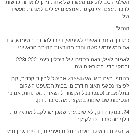
השלמה סבילה, עם מעשיו של אחר, ניתן לראותה כרשות
לרבות עצם "אי נקיטת אמצעים יעילים למניעת מעשיו
של
הנהג".
כמו כן, היתר ראשוני לשימוש, די בו להתרת השימוש, גם
אם המשתמש סטה וחרג מהוראות ההיתר הראשוני.
לאמור לעיל, ראה בספרו של ריבלין בעמ' 222 ו223-
ופסקי הדין המובאים שם.
בנוסף, ראה ת.א. 21564/96 אביטל לבין נ' קרנית, קרן
לפיצוי נפגעי תאונות דרכים, בבית המשפט השלום
בתל-אביב (ט.פ.) בכל הקשור להשארת מפתחות, אם כי
הנסיבות שם שונות במקצת מהנסיבות דנן.
24. במקרה דנן, לא שוכנעתי שאכן יש לקבל את גירסת
וולף מהסיבות כדלקמן:
א. הגירסה כאילו "נשנה החלום פעמיים", דהיינו שהן סמי