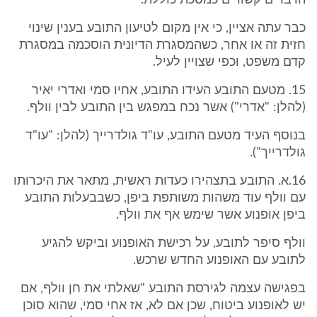
הדברים קשורים כמסכת כוללת.
כבר עתה אציין, כי אין מקום לטיעון התובע בענין שינוי
חזית זה או אחר, כשהמסגרת הדיונית הוסכמה במסגרת
קדם משפט, וכפי שצויין לעיל.
15. מטעם התובע העידו התובע, אחיו סמי ואדרי יאיר
(להלן: "אדרי") אשר נכח במפגש בין התובע לבין וולף.
בנוסף העיד מטעם התובע, עו"ד גולדרייך (להלן: "עו"ד
גולדרייך").
16.א. התובע בתצהירו כעדות ראשית, מתאר את היכרותו
עם וולף עוד משהות משותפת ביפן, כשבבעלות התובע
ביפן אופנוע אשר שימש אף את וולף.
וולף סיפר לתובע, על רכישת האופנוע וביקש להגיע
לתובע עם האופנוע החדש שרכש.
בפגישה עצמה לגירסת התובע "שאלתי את חן וולף, אם
יש לאופנוע ביטוח, שכן אם לא, אז אחי סמי, שהוא סוכן