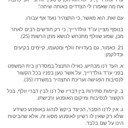
עו"ד גולדרייך, כי לא הוא הכניס סעיף זה וכי "אני כתבתי
את מה שאמרו לי הצדדים באותה שיחה".
עם זאת, הוא מאשר, כי התצהיר נועד אף עבורו.
בנוסף מציין עו"ד גולדרייך, כי רק חודשים רבים לאחר
מכן, שמע שוולף מתכחש לנושא מתן הרשות (25).
21. כאמור, גם בעדויות וולף ומטעמו, קיימים בקיעים
וכדלקמן:
א. העד ז'נו מכחיש, כאילו התנצל במסדרון בית המשפט
בפני עו"ד גולדרייך, על אשר טען בפניו בכל הקשור
לנסיבות הפגישה ועריכת התצהיר במשרדו (35).
ב. קיימות סתירות בין דבריו של ז'נו לבין דברי וולף, בכל
הקשור לנסיבות ומיקום האופנוע ורכישתו.
ג. אין לז'נו הסבר, הכיצד ביקש לנהוג באופנוע כשידע
שלא רק שאין לו רשיון לאופנוע מסוג זה, אלא שהביטוח
הינו על שם בלבד.