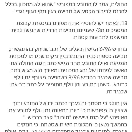
החולים, אמר לו התובע במפורש "שהוא לא מתכוון בכלל
להכנס לבירור הקטע של תביעה בגין נזקי הגוף נגדי".
18. לאמור יש להוסיף את המפורט במסגרת קבוצת
המסמכים ת3/ שעניינם תביעות הדדיות שהוגשו לבית
המשפט לתביעות קטנות.
בחודש 6/96 הגיש הבעלים של רכב שניזוק בהתנגשות,
תביעה כספית כנגד התובע בגין נזקים שנגרמו למכונית
הנפגעת ואילו התובע מחד הגיש כתב הגנה התולה את
האשם לפתחו של נהג המכונית ומאידך הוא מגיש כתב
תביעה שכנגד בחודש 8/96 כשהפעם מצורף גם וולף
כתובע, וכשהן התובע והן וולף חתומים על כתב תביעה
שכנגד זה.
אין חולק כי מסמך זה נערך בכתב ידו של התובע ותוך
שצויין בו מפורשות כי ביום התאונה נתן וולף לתובע את
האופנוע "על מנת שיעשה "סיבוב" קצר בכביש..."
בהמשך נטען כי המכונית היא זו שסטתה, כי הנזקים