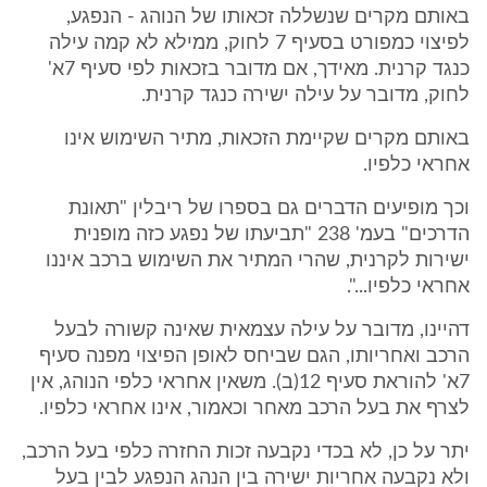
באותם מקרים שנשללה זכאותו של הנוהג - הנפגע,
לפיצוי כמפורט בסעיף 7 לחוק, ממילא לא קמה עילה
כנגד קרנית. מאידך, אם מדובר בזכאות לפי סעיף 7א'
לחוק, מדובר על עילה ישירה כנגד קרנית.
באותם מקרים שקיימת הזכאות, מתיר השימוש אינו
אחראי כלפיו.
וכך מופיעים הדברים גם בספרו של ריבלין "תאונת
הדרכים" בעמ' 238 "תביעתו של נפגע כזה מופנית
ישירות לקרנית, שהרי המתיר את השימוש ברכב איננו
אחראי כלפיו...".
דהיינו, מדובר על עילה עצמאית שאינה קשורה לבעל
הרכב ואחריותו, הגם שביחס לאופן הפיצוי מפנה סעיף
7א' להוראת סעיף 12(ב). משאין אחראי כלפי הנוהג, אין
לצרף את בעל הרכב מאחר וכאמור, אינו אחראי כלפיו.
יתר על כן, לא בכדי נקבעה זכות החזרה כלפי בעל הרכב,
ולא נקבעה אחריות ישירה בין הנהג הנפגע לבין בעל