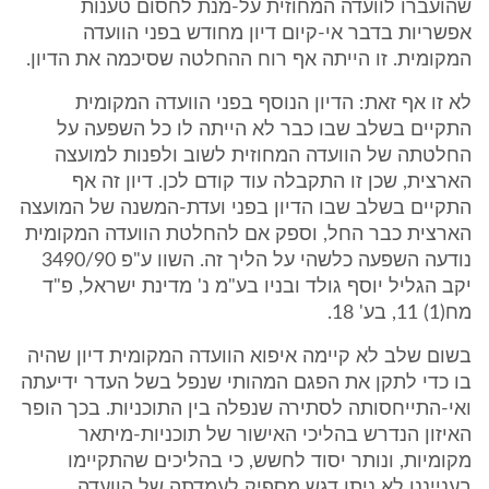
שהועברו לוועדה המחוזית על-מנת לחסום טענות
אפשריות בדבר אי-קיום דיון מחודש בפני הוועדה
המקומית. זו הייתה אף רוח ההחלטה שסיכמה את הדיון.
לא זו אף זאת: הדיון הנוסף בפני הוועדה המקומית
התקיים בשלב שבו כבר לא הייתה לו כל השפעה על
החלטתה של הוועדה המחוזית לשוב ולפנות למועצה
הארצית, שכן זו התקבלה עוד קודם לכן. דיון זה אף
התקיים בשלב שבו הדיון בפני ועדת-המשנה של המועצה
הארצית כבר החל, וספק אם להחלטת הוועדה המקומית
נודעה השפעה כלשהי על הליך זה. השוו ע"פ 3490/90
יקב הגליל יוסף גולד ובניו בע"מ נ' מדינת ישראל, פ"ד
מח(1) 11, בע' 18.
בשום שלב לא קיימה איפוא הוועדה המקומית דיון שהיה
בו כדי לתקן את הפגם המהותי שנפל בשל העדר ידיעתה
ואי-התייחסותה לסתירה שנפלה בין התוכניות. בכך הופר
האיזון הנדרש בהליכי האישור של תוכניות-מיתאר
מקומיות, ונותר יסוד לחשש, כי בהליכים שהתקיימו
בענייננו לא ניתן דגש מספיק לעמדתה של הוועדה