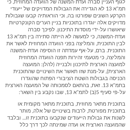
לגוף העניין סברה ועדת-המשנה של הוועדה המחוזית, כי
תמ"א 13 לא הגדירה את הגבולות המדויקים של ייעודי
הקרקע השונים שפורטו בה, וכי הוראותיה קבעו שגבולות
מדויקים אלה יוגדרו בתוכניות בניין הערים הקונקרטיות
שיאושרו על-ידי מוסדות התיכנון. לפיכך סברה
ועדת-המשנה, כי למעשה לא הייתה סתירה בין תמ"א 13
לבין התוכנית, והמליצה בפני הוועדה המחוזית לאשר את
התוכנית. ברם, על-אף עמדתה זו הוסיפה ועדת-המשנה
והמליצה, כי מטעמי זהירות תפנה הוועדה המחוזית
למועצה הארצית לתיכנון ולבנייה (להלן: המועצה
הארצית), על-מנת שזו תאשר את השינויים שהתוכנית
הכניסה בגבולות השטח הציבורי הפתוח שהוגדרו
בתמ"א 13. זאת, בהתאם לסמכותה של המועצה הארצית
על-פי סעיף 5(ב) לתמ"א 13, שבו נקבע בין השאר:
בתוכנית מתאר מחוזית, בתוכנית מתאר מקומית או
בתוכנית מפורטת, לרבות בשינויים של אלה, מותר
לשנות את גבולות הייעודים שנקבעו בתוכנית זו... ובלבד
שהמועצה הארצית או ועדה שמינתה לכך דרך כלל