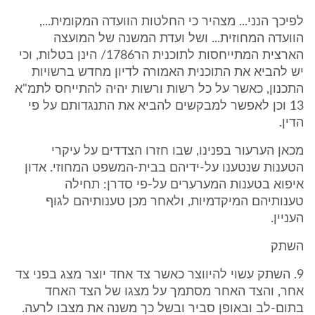
לפיכך הנני... מצהיר כי החלטות הוועדה המקומית...,
הוועדה המחוזית... ושל ועדת המשנה של המועצה
הארצית המתייחסות לתוכנית הר1786/ הינן בטלות, וכי
יש להביא את התוכנית האמורה לדיון מחדש ברשויות
התכנון, כאשר על כל רשות ורשות יהיה להתייחס לתמ"א
13 וכן לאפשר למבקשים להביא את התנגדותם על פי
הדין.
מכאן הערעור בפנינו, שבו חזרו הצדדים על עיקרי
הטענות שנטענו על-ידיהם בבית-המשפט המחוזי. אדון
איפוא בטענות המערערים על-פי סדרן: תחילה
טענותיהם המיקדמיות, ולאחר מכן טענותיהם לגוף
העניין.
השתק
9. השתק עשוי להיווצר כאשר צד אחד יוצר מצג בפני צד
אחר, והצד האחר מסתמך על מצגו של הצד האחד
בתום-לב ובאופן סביר ובשל כך משנה את מצבו לרעה.