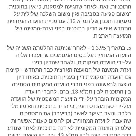
התוכניות. זאת, לאחר שהגיעה למסקנה, כי אין בתוכנית
"משום פגיעה בסביבה ואין משום השלכה שלילית על
מגמות התכנון של תמ"א 13". עם פניית הוועדה המחוזית
התחדש איפוא הדיון בתוכנית בפני ועדת-המשנה של
המועצה הארצית.
5. בתאריך 1.3.95 - לאחר שניתנה החלטתה השנייה של
הוועדה המחוזית על בסיס המסמכים שהועברו אליה
על-ידי הוועדה המקומית, ולאחר שהדיון בפני
ועדת-המשנה של המועצה הארצית כבר התחדש - קיימה
גם הוועדה המקומית דיון בעניין התוכנית. באותו דיון
הוצגה לראשונה בפני חברי הוועדה המקומית הסתירה
בין התוכנית לבין תמ"א 13. ברם, לחברי הוועדה
המקומית הובהר על-ידי היועצת המשפטית של הוועדה
ועל-ידי סגן מהנדס העיר, כי הדיון בתוכנית הוא פורמלי
בלבד, ונועד בעיקר לאשר (בדיעבד) את המסמכים
שהועברו לוועדה המחוזית, וכן לחסום טענות אפשריות
שלפיהן הוועדה המקומית לא דנה בתוכנית לאחר שנודע
דבר הסתירה בינה לבין תמ"א 13. וכך, בין השאר, נרשם