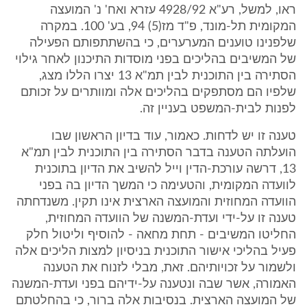
ראו, למשל, רע"א 4928/92 עזרא ואח' נ' המועצה
המקומית תל-מונד, פ"ד מז(5) 94, בע' 100. במקרה
שלפנינו טוענים המערערים, כי בהשתתפותם הפעילה
של המשיבים בהליכים בפני מוסדות התיכנון לאחר גילוי
הסתירה בין התוכנית לבין תמ"א 13 יצרו הללו מצג,
שלפיו הם מסתפקים בהליכים אלה ומוותרים על זכותם
לפנות לבית-המשפט בעניין זה.
טענה זו יש לדחות. כאמור, עוד בדיון הראשון שבו
הועלתה הטענה בדבר הסתירה בין התוכנית לבין תמ"א
13, דרשה עורכת-הדין וייל להשיב את הדיון בתוכנית
לוועדה המקומית, והטעימה כי המשך הדיון בה בפני
הוועדה המחוזית והמועצה הארצית אינו תקין. משנדחתה
טענה זו על-ידי ועדת-המשנה של הוועדה המחוזית,
החליטו המשיבים - תחת מחאה - להוסיף וליטול חלק
פעיל בהליכי אישור התוכנית בניסיון למצות הליכים אלה
ולשמור על זכויותיהם. זאת, מבלי לזנוח את הטענה
האמורה, אשר שבה ונטענה על-ידיהם בפני ועדת-המשנה
של המועצה הארצית. בנסיבות אלה ברור, כי בהחלטתם