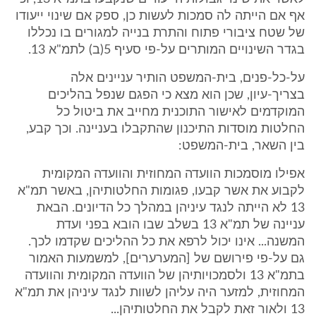
אף אם הייתה לה סמכות לעשות כן, ספק אם שינוי ייעודו
של שטח ציבורי פתוח והתרת בנייה למגורים בו נכללו
בגדר השינויים המותרים על-פי סעיף 5(ב) לתמ"א 13.
על-כל-פנים, בית-המשפט הותיר עניינים אלה
בצריך-עיון, שכן הוא מצא כי הפגם שנפל בהליכים
המוקדמים לאישור התוכנית מחייב את ביטול כל
החלטות מוסדות התיכנון שהתקבלו בעניינה. וכך קבע,
בין השאר, בית-המשפט:
אפילו מוסמכות הוועדה המחוזית והוועדה המקומית
לקבוע את אשר קבעו, פגומות החלטותיהן, באשר תמ"א
13 לא הייתה לנגד עיניהן במהלך כל הדיונים. הבאת
עניינה של תמ"א 13 בשלב שבו הובא בפני ועדת
המשנה... אינו יכול לרפא את כל ההליכים שקדמו לכך.
גם על-פי פירושם של [המערערים], למשמעות האמור
בתמ"א 13 ולסמכויותיהן של הוועדה המקומית והוועדה
המחוזית, למזער היה עליהן לשוות לנגד עיניהן את תמ"א
13 ולאור זאת לקבל את החלטותיהן...