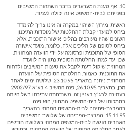
10. אף טענת המערערים בדבר השתהות המשיבים
בפנייתם לבית-המשפט אינה יכולה לעמוד.
ראשית, מירוץ השיהוי במקרה זה אינו צריך להימדד
ביחס למועדי קבלת ההחלטות של מוסדות התיכנון
השונים שהיו מעורבים בהליכי אישור התוכנית, אלא
ביחס לסופם של הליכים אלה, כלומר, מועד אישורה
הסופי של התוכנית ופרסומה על-ידי הוועדה המחוזית.
שכן, עד למתן החלטתה הסופית נתון היה לוועדה
המחוזית שיקול-דעת לקבל את טענות המשיבים ולדחות
את התוכנית. כאמור, החלטתה הסופית של הוועדה
המחוזית ניתנה בתאריך 23.10.95. שלושה ימים לאחר
מכן, בתאריך 26.10.95, פנה המשיב 4 בע"א 2902/97
בעתירה לבג"ץ בעניין זה. משנדחתה עתירתו בשל היותה
בסמכותו של בית-המשפט המחוזי, הוא פנה
בהמרצת-פתיחה לבית-המשפט המחוזי בתאריך
15.11.95. המרצת-הפתיחה של שלושת המשיבים
האחרים הוגשה לבית-המשפט המחוזי כשלושה חודשים
לאחר החלטתה הסופית של הוועדה המחוזית, וכחודש