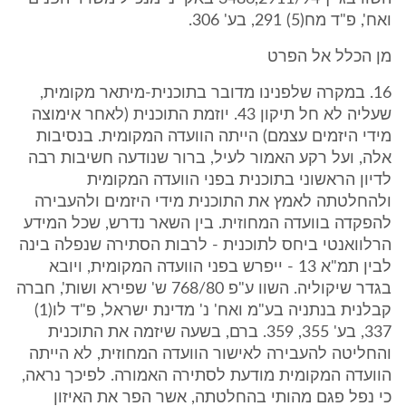
ואח', פ"ד מח(5) 291, בע' 306.
מן הכלל אל הפרט
16. במקרה שלפנינו מדובר בתוכנית-מיתאר מקומית,
שעליה לא חל תיקון 43. יוזמת התוכנית (לאחר אימוצה
מידי היזמים עצמם) הייתה הוועדה המקומית. בנסיבות
אלה, ועל רקע האמור לעיל, ברור שנודעה חשיבות רבה
לדיון הראשוני בתוכנית בפני הוועדה המקומית
ולהחלטתה לאמץ את התוכנית מידי היזמים ולהעבירה
להפקדה בוועדה המחוזית. בין השאר נדרש, שכל המידע
הרלוואנטי ביחס לתוכנית - לרבות הסתירה שנפלה בינה
לבין תמ"א 13 - ייפרש בפני הוועדה המקומית, ויובא
בגדר שיקוליה. השוו ע"פ 768/80 ש' שפירא ושות', חברה
קבלנית בנתניה בע"מ ואח' נ' מדינת ישראל, פ"ד לו(1)
337, בע' 355, 359. ברם, בשעה שיזמה את התוכנית
והחליטה להעבירה לאישור הוועדה המחוזית, לא הייתה
הוועדה המקומית מודעת לסתירה האמורה. לפיכך נראה,
כי נפל פגם מהותי בהחלטתה, אשר הפר את האיזון