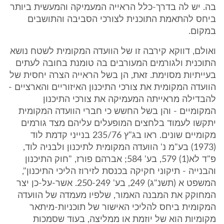
בה. יש לה בדרך-כלל הראייה המעמיקה והמעשית ביותר
ביחס להתאמת התוכנית לצורכי הסביבה והתושבים
במקום.
ואולם, דווקא קירבה זו של הוועדה המקומית לשטח נושא
התוכנית ולגורמים המעורבים בה טומנת בחובה לעתים
בעייתיות מסוימת. זאת, הן בשל הראייה הצרה יחסית של
הוועדה המקומית את צורכי התיכנון האיזוריים והארציים -
להבדילה מראייתה המעמיקה את צורכי התיכנון
המקומיים - והן בשל החשש כי חברי הוועדה המקומית
יתקשו לעמוד בלחצים המופעלים עליהם מצד גורמים
מקומיים שונים. ראו בג"ץ 235/76 בנייני קדמת לוד
(1973) בע"מ נ' הוועדה המקומית לתיכנון ולבניה לוד,
פ"ד לא(1) 579, בע' 584; אברהם פורז, "חוק התיכנון
והבנייה - תיקוני חקיקה בכנסת לזירוז הליכי התיכנון",
המשפט א (תשנ"ג) 249, בע' 250-249. אשר-על-כן יצר
המחוקק את המבנה האמור, שלפיו מעמדה של הוועדה
המקומית ביחס להליכי האישור של תוכניות-מיתאר
מקומיות הוא של יוזמת או ממליצה, בעוד שסמכות