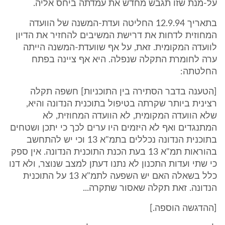
על-מנת שזו תגבש מחדש את עמדתה ביחס אליה.
בתאריך 12.9.94 החליטה ועדת-המשנה של הוועדה
המחוזית לדחות את דרישת המשיבים להחזיר את הדיון
לוועדה המקומית. זאת, על אף שוועדת-המשנה הייתה
ערה לחומרת התקלה שנפלה. היא אף ציינה בפתח
החלטתה:
[הטענה בדבר הסתירה בין התוכניות] חשפה תקלה
רצינית ביותר שקרתה בטיפול בתוכנית הנדונה והיא,
שלא הוועדה המקומית, לא הוועדה המחוזית, לא
המתנגדים ואף לא היזמים היו ערים לכך כי יתכן ושטחים
בתוכנית הנדונה נכללים בתמ"א 13 וכי יש להתחשב
בהוראות תמ"א 13 בעת הכנת התוכנית הנדונה. אין ספק
כי שתי ועדות התכנון לא נתנו דעתן למצב שנוצר, ולא דנו
כלל בשאלה האם יש השפעה לתמ"א 13 על התוכנית
הנדונה. זאת תקלה שאסור שתקרה...
[ההדגשה הוספה.]