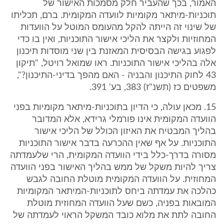
האמור, בכך שהעביר חלק מסמכות האישור של
תוכניות-מיתאר מקומיות לוועדה המקומית. ברם, תכליתו
של שינוי זה הייתה להקל מהעומס המוטל על הוועדות
המחוזיות ולקצר את הליכי אישור התוכניות, ואין בו כדי
לפגוע בגישה הבסיסית המאזנת בין שני מוסדות תיכנון
אלה בהליכי אישור התוכניות. ראו שמואל רויטל, "תיקון
43 לחוק התיכנון והבניה - האם מהפך בדיני-התיכנון?",
משפטים כז (תשנ"ז) 383, בע' 391.
15. מכאן עולה, כי הדיון בתוכניות-מיתאר מקומיות בפני
הוועדה המקומית אינו פורמלי גרידא, אלא המדובר
בהליך המבטיח את האיזון הכולל של הליכי אישור
התוכניות. על אף שאין ההכרעה בדבר אישור התוכניות
מסורה בדרך-כלל בידי הוועדה המקומית, הרי שלעמדתה
צריך להיות משקל של ממש בהליך האישור בפני הוועדה
המחוזית. על הוועדה המקומית מוטלת החובה לגבש
כהלכה את עמדתה ביחס לתוכניות-המיתאר המקומיות
המובאות בפניה, כשם שעל הוועדה המחוזית מוטלת
החובה לתת את מלוא כובד המשקל הראוי לעמדתה של