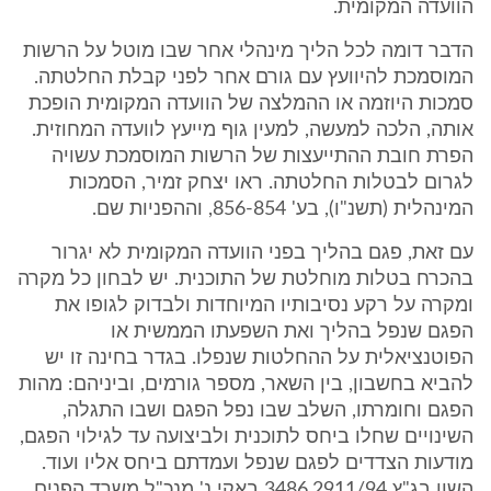
הוועדה המקומית.
הדבר דומה לכל הליך מינהלי אחר שבו מוטל על הרשות
המוסמכת להיוועץ עם גורם אחר לפני קבלת החלטתה.
סמכות היוזמה או ההמלצה של הוועדה המקומית הופכת
אותה, הלכה למעשה, למעין גוף מייעץ לוועדה המחוזית.
הפרת חובת ההתייעצות של הרשות המוסמכת עשויה
לגרום לבטלות החלטתה. ראו יצחק זמיר, הסמכות
המינהלית (תשנ"ו), בע' 856-854, וההפניות שם.
עם זאת, פגם בהליך בפני הוועדה המקומית לא יגרור
בהכרח בטלות מוחלטת של התוכנית. יש לבחון כל מקרה
ומקרה על רקע נסיבותיו המיוחדות ולבדוק לגופו את
הפגם שנפל בהליך ואת השפעתו הממשית או
הפוטנציאלית על ההחלטות שנפלו. בגדר בחינה זו יש
להביא בחשבון, בין השאר, מספר גורמים, וביניהם: מהות
הפגם וחומרתו, השלב שבו נפל הפגם ושבו התגלה,
השינויים שחלו ביחס לתוכנית ולביצועה עד לגילוי הפגם,
מודעות הצדדים לפגם שנפל ועמדתם ביחס אליו ועוד.
השוו בג"ץ 3486,2911/94 באקי נ' מנכ"ל משרד הפנים