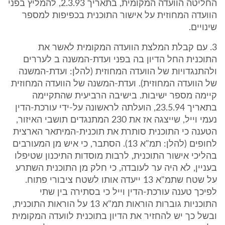
החליטה הוועדה המקומית, בתאריך 2.3.93, להמליץ בפני
הוועדה המחוזית על אישור התוכנית בכפיפות למספר
שינויים.
3. עם קבלת המלצת הוועדה המקומית לאשר את
התוכנית החל הדיון בה בפני ועדת-המשנה ב לעררים
ולהתנגדויות של הוועדה המחוזית (להלן: ועדת-המשנה
של הוועדה המחוזית). ועדת-המשנה של הוועדה המחוזית
קיימה מספר ישיבות. בישיבה הרביעית שהתקיימה
בתאריך 23.5.94, הועלתה לראשונה על-ידי עורכת-הדין
נעמי וייל, שייצגה אז את 230 המתנגדים תושבי האיזור,
הטענה כי התוכנית סותרת את תוכנית-המיתאר הארצית
לחופים (להלן: תמ"א 13). הסתבר, כי איש מן המעורבים
בהליכי אישור התוכנית, לרבות מוסדות התיכנון שטיפלו
בעניין, לא היה ער לעובדה, כי חלק מן התוכנית השתרע
על שטח שתמ"א 13 ייעדה אותו לשטח ציבורי פתוח.
לפיכך טענה עורכת-הדין וייל כי בסתירה בין שתי
התוכניות גוברות הוראות תמ"א 13 על הוראות התוכנית,
ובשל כך יש להחזיר את הדיון בתוכנית לוועדה המקומית