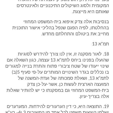
המקומית ולסוג השיקולים התיכנוניים ולאינטרסים
שאותם היא מייצגת.
בנסיבות אלה צדק איפוא בית-המשפט המחוזי
בהחלטתו, לפיה הפגם שנפל בהליכי אישור התוכנית
מחייב את ביטולם והתחלתם מחדש.
תמ"א 13
18. לאור מסקנה זו, אין לנו צורך להידרש לסוגיות
שהועלו בפנינו ביחס לתמ"א 13 עצמה, כגון השאלה אם
שינוי ייעודו של שטח ציבורי פתוח והתרת בנייה למגורים
בו נכללים בגדר השינויים המותרים על-פי סעיף 5(ב)
לתמ"א 13, ושאלת סמכותה של ועדת-המשנה של
המועצה הארצית לעשות כן. אשר-על-כן צדק
בית-המשפט המחוזי גם במסקנתו כי יש להותיר שאלות
אלה בצריך-עיון.
19. התוצאה היא, כי דין הערעורים להידחות. המערערים
ישלמו הוצאות משפט לכל אחד מן המשיבים 3 ו4- בע"א