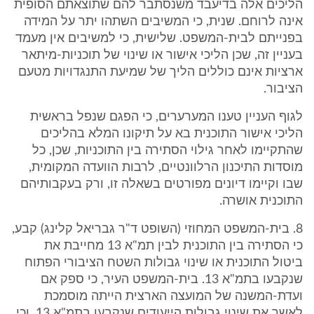
הליכים אלה בדיעבד משנסתבר להם שתוצאתם הסופית
אינה לרוחם. שנית, כי המשיבים השתהו יתר על המידה
בפנייתם לבית-המשפט. שלישית, כי למשיבים אין מעמד
בעניין זה, שכן הליכי אישור או שינוי של תוכניות-מיתאר
ארציות אינם כוללים הליך של שמיעת התנגדויות מטעם
הציבור.
לגוף העניין טענו המערערים, כי הפגם שנפל בראשית
הליכי אישור התוכנית בא על תיקונו המלא בהליכים
שהתקיימו לאחר גילוי הסתירה בין התוכניות, שכן, כל
מוסדות התיכנון הרלוונטיים, לרבות הוועדה המקומית,
שבו וקיימו דיונים מפורטים בשאלה זו, ורק בעקבותיהם
התוכנית אושרה.
8. בית-המשפט המחוזי (השופט ד"ר גבריאל קלינג) קבע,
כי הסתירה בין התוכנית לבין תמ"א 13 מחייבת את
ביטול התוכנית או שינוי גבולות השטח הציבורי הפתוח
שנקבעו בתמ"א 13. בית-המשפט העיר, כי ספק אם
ועדת-המשנה של המועצה הארצית הייתה מוסמכת
לאשר את שינוי גבולות הייעודים שנקבעו בתמ"א 13, וכי