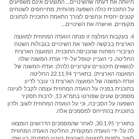
חיוותה את דעתה שהשינויים... המוצעים אינם משפיעים
על התוכנית כולה השפעה מהותית, מתייחסים לשטחים
קטנים יחסית ונחוצים לצורך התאמת התוכנית לנתונים
מקומיים, ואישרה את השינויים...
4. בעקבות המלצה זו פנתה הוועדה המחוזית למועצה
הארצית בבקשה לאשר את השינויים בגבולות השטח
הציבורי הפתוח שהכניסה התוכנית. המועצה הארצית
החליטה, כי העניין יטופל על-ידי ועדת-המשנה שלה
לנושאים תיכנוניים עקרוניים (להלן: ועדת-המשנה של
המועצה הארצית). בתאריך 22.11.94 החליטה
ועדת-המשנה של המועצה הארצית כי עובר לדיון
בתוכנית בפניה על הוועדה המחוזית עצמה לקבל לעיונה
מסמכים שונים שפורטו בתמ"א 13, לרבות תסקיר
השפעה על הסביבה, וכי על הוועדה המחוזית לשוב ולדון
בתוכנית בהתייחס למסמכים אלה.
בתאריך 30.1.95, לאחר שהמסמכים הדרושים הומצאו
לה על-ידי הוועדה המקומית, החליטה הוועדה המחוזית
לשוב ולפנות למועצה הארצית בעניין הסתירה בין שתי