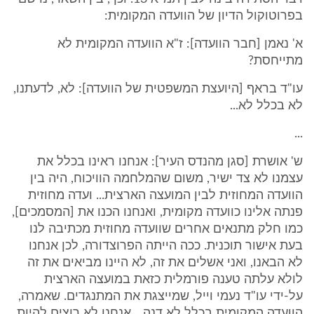
בפרוטוקול הדיון של הוועדה המקומית:
א' נאמן [חבר הוועדה]: ז"א הוועדה המקומית לא
מתייחסת?
עו"ד בראף [היועצת המשפטית של הוועדה]: לא, לדעתנו,
לא בכלל לא...
...
ש' אושרת [סגן מהנדס העיר]: אנחנו ראינו בכלל את
עצמנו לא צד ישיר, משום שהמלחמה הוויכוח, היה בין
הוועדה המחוזית לבין המועצה הארצית... ועדה מחוזית
פנתה אלינו כוועדה מקומית, ואנחנו הכנו את [המסמכים],
כמו חלק מתנאים אחרים שוועדה מחוזית מכתיבה לנו
בעת אישור תוכנית. ככה הייתה הפרוצדורה, לכן אנחנו
לא הבאנו, ואני אשלים את זה, לא היינו מביאים את זה
לולא עלתה טענה פורמלית כזאת במועצה הארצית
על-ידי עו"ד נעמי וייל, שמייצגת את המתנגדים. שאמרה,
הוועדה המקומית בכלל לא דנה... אנחנו לא רוצים להיות