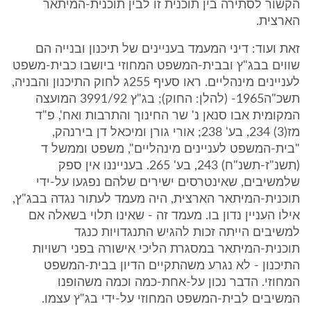
הקשור לסתירה בין תוכנית זו לבין תוכנית-המיתאר
הארצית.
זאת ועוד: דיני המעמד בעניינים של תיכנון ובנייה הם
שווים בבג"ץ ובבית-המשפט המחוזי ביושבו כבית-משפט
לעניינים מינהליים. ראו סעיף 255ג לחוק התיכנון והבניה,
תשכ"ה1965- (להלן: החוק); בג"ץ 3991/92 המועצה
המקומית אבו סנאן נ' שר החינוך והתרבות ואח', פ"ד
מז(3) 234, בע' 238; אורי גורן ומיכאל דן בירנהק,
"בית-המשפט לעניינים מינהליים", משפט וממשל ד
(תשנ"ז-תשנ"ח) 243, בע' 265. בענייננו אין ספק
שלמשיבים, שאינטרסים ישירים שלהם נפגעו על-ידי
תוכנית-המיתאר הארצית, היה מעמד לעתור נגדה בבג"ץ,
אילו העניין נדון בו. מעמד זה - שאינו תלוי בשאלה אם
למשיבים הייתה זכות להגיש התנגדויות כנגד
תוכנית-המיתאר במסגרת הליכי אישורה בפני רשויות
התיכנון - לא נגרע משהתקיים הדיון בבית-המשפט
המחוזי. הדבר נכון על-אחת-כמה וכמה משהופנו
המשיבים לבית-המשפט המחוזי על-ידי בג"ץ עצמו.