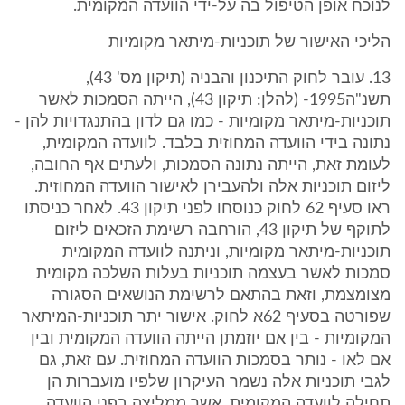
לנוכח אופן הטיפול בה על-ידי הוועדה המקומית.
הליכי האישור של תוכניות-מיתאר מקומיות
13. עובר לחוק התיכנון והבניה (תיקון מס' 43),
תשנ"ה1995- (להלן: תיקון 43), הייתה הסמכות לאשר
תוכניות-מיתאר מקומיות - כמו גם לדון בהתנגדויות להן -
נתונה בידי הוועדה המחוזית בלבד. לוועדה המקומית,
לעומת זאת, הייתה נתונה הסמכות, ולעתים אף החובה,
ליזום תוכניות אלה ולהעבירן לאישור הוועדה המחוזית.
ראו סעיף 62 לחוק כנוסחו לפני תיקון 43. לאחר כניסתו
לתוקף של תיקון 43, הורחבה רשימת הזכאים ליזום
תוכניות-מיתאר מקומיות, וניתנה לוועדה המקומית
סמכות לאשר בעצמה תוכניות בעלות השלכה מקומית
מצומצמת, וזאת בהתאם לרשימת הנושאים הסגורה
שפורטה בסעיף 62א לחוק. אישור יתר תוכניות-המיתאר
המקומיות - בין אם יוזמתן הייתה הוועדה המקומית ובין
אם לאו - נותר בסמכות הוועדה המחוזית. עם זאת, גם
לגבי תוכניות אלה נשמר העיקרון שלפיו מועברות הן
תחילה לוועדה המקומית, אשר ממליצה בפני הוועדה