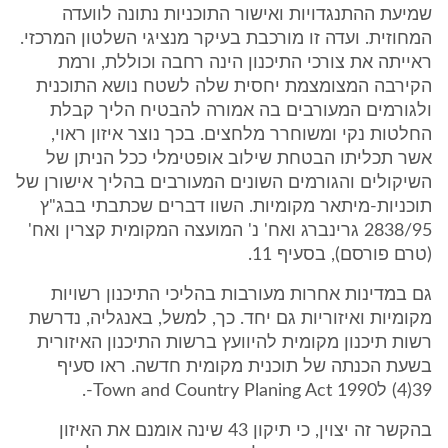
שמיעת ההתנגדויות ואישור התוכניות נתונה לוועדה
המחוזית. ועדה זו מורכבת בעיקר מנציגי השלטון המרכזי.
ראייתה את צורכי התיכנון הינה רחבה וכוללת, ורמת
הקירבה המצומצמת יחסית שלה לשטח נושא התוכנית
ולגורמים המעורבים בה אמורה להבטיח הליך קבלת
החלטות נקי ומשוחרר מלחצים. בכך נוצר איזון ראוי,
אשר תכליתו הבטחת שילוב אופטימלי ככל הניתן של
השיקולים והגורמים השונים המעורבים בהליך אישורן של
תוכניות-מיתאר מקומיות. השוו דברים שכתבתי בבג"ץ
2838/95 גרינברג ואח' נ' המועצה המקומית קצרין ואח'
(טרם פורסם), בסעיף 11.
גם במדינות אחרות מעורבות בהליכי התיכנון רשויות
מקומיות ואיזוריות גם יחד. כך, למשל, באנגליה, נדרשת
רשות תיכנון מקומית להיוועץ ברשות התיכנון האיזורית
בשעת הכנתה של תוכנית מקומית חדשה. ראו סעיף
39(4) לTown and Country Planing Act 1990-.
בהקשר זה יצוין, כי תיקון 43 שינה אומנם את האיזון