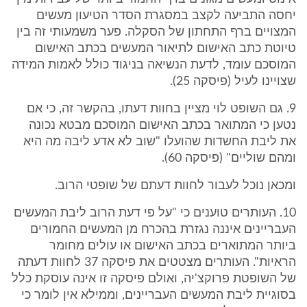
יחסה התביעה לקצב במסגרת הסדר הטיעון מעשים
המצויים ברף התחתון של הסקלה. פער משמעותי זה בין
טיוטת כתב האישום לתיאור המעשים בכתב האישום
המוסכם עומד, לדעת הנשיאה בניגוד כולל לאמות המידה
שצויינו לעיל (פיסקה 25).
9. גם השופט לוי מציין בחוות דעתו, בהקשר זה, כי אם
נטען כי המתואר בכתב האישום המוסכם מבטא נכונה
את ליבת החשדות שהועלו "שוב לא אדע ליבה מה היא
ומהם שוליים" (פיסקה 60).
ומכאן נוכל לעבור לחוות דעתם של שופטי הרוב.
10. העותרים טוענים כי "על פי דעת הרוב ליבת המעשים
העבריינים איננה נגזרת בהכרח מן המעשים החמורים
ביותר המתוארים בכתב האישום או עולים מחומר
הראיות". העותרים מצטטים את פיסקה 37 לחוות דעתה
של השופטת פרוקצ'יה, ואולם פיסקה זו אינה עוסקת כלל
בסוגיית ליבת המעשים העבריינים, וממילא אין לומר כי