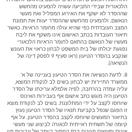
הלכאורית שבידי התביעה עשויה להמעיט מהחשש
שההסדר לא ישקף את האירוע המפליל ואת מעשי
הנאשם, ולהמעיט מהחשש שההסדר יעוות את תמונת
המצב העובדתית כפי שהיא עולה מחומר הראיות. כאשר
תיאור העובדות בכתב האישום אינו משקף את ליבת
מעשיו של הנאשם בהתאם לחומר הראיות הלכאורי
נפגעת יכולתו של בית המשפט לבחון כראוי את העונש
שנקבע בהסדר הטיעון (ראו סעיף 9 לפסק דינה של
הנשיאה).
8. לדעת הנשיאה את הסדר הטיעון בעניינה של א'
ממשרד התיירות יש לבחון בשים לב לנקודת המוצא,
עליה עמדה בהרחבה, לפיה אלמלא עריכתו של הסדר
הטיעון היה מוגש כתב אישום אף בעבירות האינוס
שיוחסו לקצב על ידי המתלוננת. בשים לב לנקודת מוצא
זו הפגם שנפל בקביעת תנאיו של הסדר הטיעון נעוץ
בתיאור המעשים שיוחסו לקצב בהסדר הטיעון. על אף
קיומה של תשתית ראייתית לכאורה לביצוע שני מעשי
אינוס ומעשים מגונים ברף החמור ביותר של עבירות מין