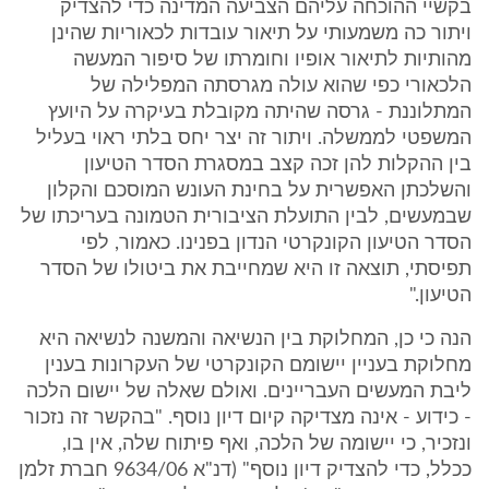
בקשיי ההוכחה עליהם הצביעה המדינה כדי להצדיק
ויתור כה משמעותי על תיאור עובדות לכאוריות שהינן
מהותיות לתיאור אופיו וחומרתו של סיפור המעשה
הלכאורי כפי שהוא עולה מגרסתה המפלילה של
המתלוננת - גרסה שהיתה מקובלת בעיקרה על היועץ
המשפטי לממשלה. ויתור זה יצר יחס בלתי ראוי בעליל
בין ההקלות להן זכה קצב במסגרת הסדר הטיעון
והשלכתן האפשרית על בחינת העונש המוסכם והקלון
שבמעשים, לבין התועלת הציבורית הטמונה בעריכתו של
הסדר הטיעון הקונקרטי הנדון בפנינו. כאמור, לפי
תפיסתי, תוצאה זו היא שמחייבת את ביטולו של הסדר
הטיעון."
הנה כי כן, המחלוקת בין הנשיאה והמשנה לנשיאה היא
מחלוקת בעניין יישומם הקונקרטי של העקרונות בענין
ליבת המעשים העבריינים. ואולם שאלה של יישום הלכה
- כידוע - אינה מצדיקה קיום דיון נוסף. "בהקשר זה נזכור
ונזכיר, כי יישומה של הלכה, ואף פיתוח שלה, אין בו,
ככלל, כדי להצדיק דיון נוסף" (דנ"א 9634/06 חברת זלמן