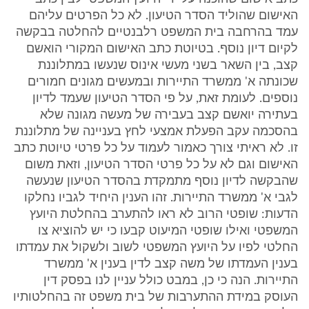
האישום שהוליד הסדר הטיעון. לא כל הפרטים עליהם
עמד בהרחבה בית המשפט רלבנטיים להחלטה בבקשה
לקיום דיון נוסף. בטיוטת כתב האישום המקורי הואשם
קצב, בין השאר בשני מעשי אינוס שנעשו במתלוננת
שכונתה א' ממשרד התיירות ובמעשים מגונים חמורים
נוספים. לעומת זאת, על פי הסדר הטיעון שעמד לדיון
בעתירה יואשם קצב בעבירה של מעשה מגונה שלא
בהסכמה עקב הפעלת אמצעי לחץ בעניינה של מתלוננת
זו. לא ראיתי צורך כאמור לעמוד על כל פרטי טיוטת כתב
האישום וגם לא על כל פרטי הסדר הטיעון, וזאת משום
שהבקשה לדיון נוסף מתמקדת בהסדר הטיעון שנעשה
לגבי א' ממשרד התיירות. זהו הענין היחיד לגביו נחלקו
הדעות: שופטי הרוב לא ראו להתערב בהחלטת היועץ
המשפטי ואילו שופטי המיעוט קבעו כי יש להוציא צו
החלטי לפיו על היועץ המשפטי לשוב ולשקול את עמדתו
בענין העמדתו של משה קצב לדין בענין א' ממשרד
התיירות. הנה כי כן, במבט כולל עניין לנו בפסק דין
העוסק במידת ההתערבות של בית משפט זה בהחלטותיו