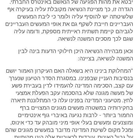
יבטא את מהות הפגיעה של הנאשם באינטרס החברתי.
הגדרה זו, כך מציינת הנשיאה מקובלת עליה בעיקרה אף
שלשיטתה יש להוסיף עליה ולומר כי ליבת המעשים
העבריינים חייבת לשקף גם את אופי המעשים העבריינים
לגביהם קיימת תשתית ראייתית מספקת, ודומה עליה
שגם לכך מסכים המשנה לנשיאה.
וכאן מבהירה הנשיאה היכן חילוקי הדעות בינה לבין
המשנה לנשיאה, בציינה:
"המחלוקת בינינו היא בשאלה האם העיקרון האמור יושם
בנסיבות העניין שבפנינו. במסגרת הסדר הטיעון שנערך
עם קצב, הסכימה המדינה להעמידו לדין בעבירת פשע
של מעשה מגונה שלא בהסכמה עקב הפעלת אמצעי
לחץ. מטיעוני המדינה בפנינו עלה כי המתלוננת תיארה
בחקירותיה במשטרה מעשים מגונים המצויים ברף
החמור ביותר - לרבות נגיעה באיברי גוף אינטימיים
ומוצנעים ומעשים בעלי אופי מיני מובהק עד כדי אינוס,
ומכל מקום לשיטת המדינה מדובר במעשים מגונים שהם
על גבול האינוס. עובדות לכאוריות אלה הינן מהותיות