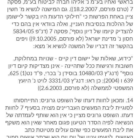
בראשי ואחיו בע"מ נ' אליהו חברה לביטוח בע"מ, פסקה
7 (טרם פורסם, 18.2.2007)). גם המישנה לנשיא מ' חשין
ציין באחת הפרשות כי "חילוקי הדעות היו בקשר ליישומן
של ההלכות בנסיבות העניין, ואלה בוודאי אין בהם כדי
להצדיק קיומו של דיון נוסף", פסקה 7 (דנ"פ 5834/05
חסון נ' מדינת ישראל (לא פורסם, 9.10.2005)) ויפים
בהקשר זה דבריו של המשנה לנשיא א' מצא:
"כידוע, שאלות של יישום דין קיים - שנויות במחלוקת,
חשובות ורגישות ככל שתהיינה - אינן מצדיקות קיום דיון
נוסף" (דנג"ץ 10480/03 בוסידן נ' בכרי, פ"ד נט(1) 625,
639 ו (2004); כן ראו: דנג"ץ 3331/03 לויט נ' היועץ
המשפטי לממשלה (לא פורסם, 2.6.2003))
14. ומכאן לחוות דעתו של השופט גרוניס: התייחסותו
לסוגיית ליבת המעשים העבריינים מצויה בסעיף 7 לחוות
דעתו. השופט גרוניס מציין כי אין הוא שותף לעמדתה של
הנשיאה לפיה הסדר הטיעון פגום מאחר שאין הוא משקף
את ליבת המעשים כפי שהם עולים מטיוטת כתב
האישום. לטעמו עניין של יום יום הוא שכתב אישום חמור