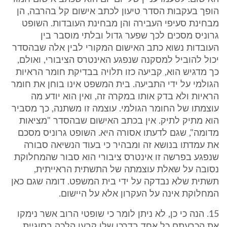
הופך בעקבות הסדר טיעון לכתב אישום קל בהרבה, הן
מבחינת סעיפי העבירה והן מבחינת העובדות. השופט
גרוניס מסכים לכך שפער גדול ובלתי מוסבר בין
העובדות נשוא כתב האישום המקורי לבין אלה שבהסדר
יכול להוביל למסקנה שנפגע האינטרס הציבורי, ואולם,
כך מדגיש הוא, קביעה כזו תלויה בבדיקת חומר הראיות
הגולמי על ידי התביעה. בית המשפט אינו בוחן את חומר
הראיות ולא בדק אותו במקרה זה, ואין הוא יודע מה
עוצמתו של החומר הגולמי. עוצמה זו משתנה, כך מסביר
הוא מתיק לתיק. אין בכתב האישום שבהסדר "מציאות
מדומה", שגם לדעתו אסורה היא. השופט גרוניס מסכם
את עמדתו בנושא זה ומבהיר כי בעוד הנשיאה סבורה
שנפגע בפרשה זו אינטרס ציבורי הוא סבור שהמחלוקת
נסובה על שאלת עוצמתה של התשתית הראייתית,
תשתית שלא נבדקה על ידי בית המשפט. דומה שגם כאן
המחלוקת אינה על העקרון אלא על היישום.
15. הנה כי כן, לא ניתן לומר כי שופטי הרוב אשר נימקו
את הכרעתם כל אחד בדרכו שלו קבעו הלכה בסוגיית