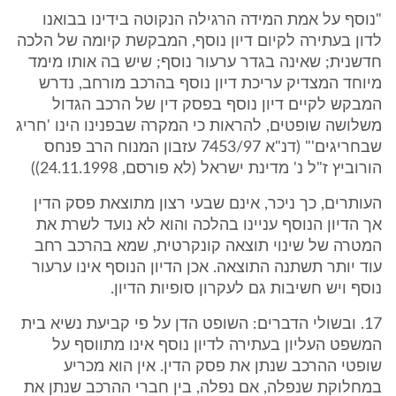
"נוסף על אמת המידה הרגילה הנקוטה בידינו בבואנו
לדון בעתירה לקיום דיון נוסף, המבקשת קיומה של הלכה
חדשנית; שאינה בגדר ערעור נוסף; שיש בה אותו מימד
מיוחד המצדיק עריכת דיון נוסף בהרכב מורחב, נדרש
המבקש לקיים דיון נוסף בפסק דין של הרכב הגדול
משלושה שופטים, להראות כי המקרה שבפנינו הינו 'חריג
שבחריגים'" (דנ"א 7453/97 עזבון המנוח הרב פנחס
הורוביץ ז"ל נ' מדינת ישראל (לא פורסם, 24.11.1998))
העותרים, כך ניכר, אינם שבעי רצון מתוצאת פסק הדין
אך הדיון הנוסף עניינו בהלכה והוא לא נועד לשרת את
המטרה של שינוי תוצאה קונקרטית, שמא בהרכב רחב
עוד יותר תשתנה התוצאה. אכן הדיון הנוסף אינו ערעור
נוסף ויש חשיבות גם לעקרון סופיות הדיון.
17. ובשולי הדברים: השופט הדן על פי קביעת נשיא בית
המשפט העליון בעתירה לדיון נוסף אינו מתווסף על
שופטי ההרכב שנתן את פסק הדין. אין הוא מכריע
במחלוקת שנפלה, אם נפלה, בין חברי ההרכב שנתן את