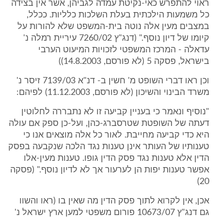
ראוי להתפרש כאי-נקיטת עמדה לגביהן, אשר אין בצידה
כל משמעות הילכתית בעלת השלכות כלליות. ככלל,
במצבים מעין אלה נוטה בית-המשפט שלא להורות על
קיומו של דיון נוסף." (דנג"ץ 7260/02 עיריית רמלה נ'
עדאלה - המרכז המשפטי לזכויות המיעוט הערבי
בישראל, פסקה 5 (לא פורסם, 14.8.2003))
וכן ראו דברי השופט מ' חשין ב- דנ"א 7139/03 זיסר נ'
משרד הבינוי והשיכון (לא פורסם, 11.12.2003) לפיהם:
"נוסיף ונאמר כי בעניין קביעה זו לא נתבררה לחלוטין
דעתה של השופטת שטרסברג-כהן, ועל-כן ספק אם עולה
היא כדי קביעה מחייבת. לאור כל אלה מוצאים אנו כי
טענותיו של העותר אינן טענות נגד הלכה שנקבעה בפסק
הדין אלא טענות נגד פסק הדין גופו. טענות מעין-אלו
אפשר טענות יפות הן לערעור אך לא לדיון נוסף." (פסקה
20)
אכן, אין לקרוא לתוך פסק הדין מה שאין בו (ראו והשוו
גם דנג"ץ 10673/07 פורום משפטי למען ארץ ישראל נ'