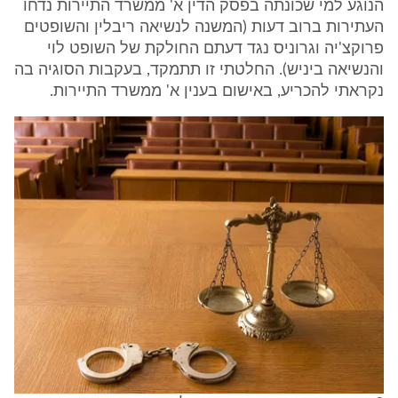
הנוגע למי שכונתה בפסק הדין א' ממשרד התיירות נדחו
העתירות ברוב דעות (המשנה לנשיאה ריבלין והשופטים
פרוקצ'יה וגרוניס נגד דעתם החולקת של השופט לוי
והנשיאה ביניש). החלטתי זו תתמקד, בעקבות הסוגיה בה
נקראתי להכריע, באישום בענין א' ממשרד התיירות.