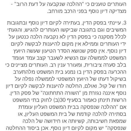
העותרים טוענים כי "ההלכה שנקבעה על דעת הרוב" -
מצדיקה דיון נוסף בפני הרכב מורחב.
3. עיינתי בפסק הדין, בעתירה לקיום דיון נוסף ובתגובות
המשיבים וגם בתגובה שביקשו העותרים להגיש, והגעתי
לכלל מסקנה כי בפסק הדין לא נקבעה הלכה כנטען על
ידי העותרים וממילא אין מקום להיענות לבקשה לקיום
דיון נוסף. אין ספק שנושא הסדר הטיעון שעשה היועץ
המשפט לממשלה עם הנשיא לשעבר קצב עמד ועומד
בלב סערה ציבורית, ומעורר ענין רב. העותרים מציינים כי
ההכרעה בפסק הדין בו נמנע בית המשפט מלהתערב
בשיקול דעתו של היועץ המשפטי לממשלה נפלה על
חודו של קול. ואולם, החלטה להיענות לבקשה לקיום דיון
נוסף איננה נגזרת מן "השורה התחתונה" של פסק הדין.
הרשות תינתן כאמור בסעיף 30(ב) לחוק בתי המשפט
אם "ההלכה שנפסקה בבית המשפט העליון עומדת
בסתירה להלכה קודמת של בית המשפט העליון, או
שמפאת חשיבותה, קשיותה או חידושה של הלכה
שנפסקה" יש מקום לקיום דיון נוסף. אכן ביסוד ההחלטה