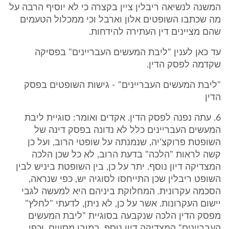
המשנה לנשיאה ריבלין ציין בקצרה כי לא יוסיף הרבה על
מה שכתבו השופטים אלון וארבל וכי ממכלול הטעמים
שהם מציינים דין העתירה להידחות.
עד כאן לענין "ליבת המעשים העבריינים" בפסיקה
שקדמה לפסק הדין.
"ליבת המעשים העבריינים" - גישות השופטים בפסק
הדין
6. עתה נפנה לפסק הדין. אקדים ואומר: סוגיית ליבת
המעשים העבריינים כלל לא נדונה בפסק דינה של
השופטת פרוקצ'יה, שנמנתה על שופטי הרוב, ועל כן
קשה לראות "הלכה" בדעת הרוב, לא כל שכן הלכה
המצדיקה דיון נוסף. יתר על כן, בין השופטת ביניש לבין
השופט ריבלין שכן התייחסו לסוגיה יש, כפי שנראה,
הסכמה עקרונית. המחלוקת ביניהם היא למעשה לגבי
יישום העקרונות. אשר על כן, לא ניתן, לדעתי "לחלץ"
מפסק הדין הלכה שנקבעה בסוגיית "ליבת המעשים
העבריינים" המצדיקה דיון נוסף. במובן מסויים, וכפי