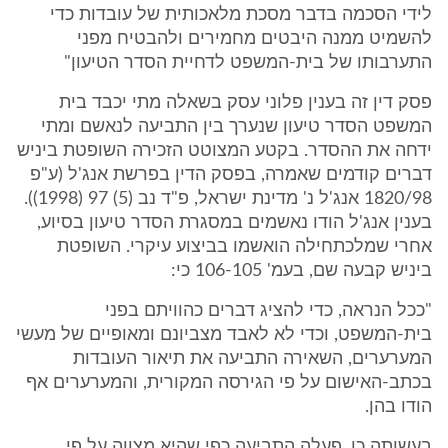
לידי הסכמה בדבר מסכת מלאכותית של עובדות כדי
להשמיט ממנה היבטים מחמירים ולהבטיח מפני
התערבותו של בית-המשפט לדחיית הסדר הטיעון"
פסק דין זה בענין פלוני עסק בשאלה מתי יכבד בית
המשפט הסדר טיעון שנערך בין התביעה לנאשם ומתי
ידחה את ההסדר. בקטע המצוטט הזכירה השופטת ביניש
דברים קודמים שאמרה, בפסק הדין בפרשת אנג'ל (ע"פ
1820/98 אנג'ל נ' מדינת ישראל, פ"ד נב (5) 97 (1998)).
בענין אנג'ל הודו נאשמים במסגרת הסדר טיעון בסיוע,
אחרי שמלכתחילה הואשמו בביצוע עיקרי. השופטת
ביניש קבעה שם, בעמ' 106-105 כי:
"ככל הנראה, כדי להציג דברים כהוויתם בפני
בית-המשפט, וכדי לא לאבד מצביונם ומאופיים של מעשי
המערערים, השאירה התביעה את תיאור העובדות
בכתב-האישום על פי הגירסה המקורית, והמערערים אף
הודו בהן.
בעשותה כן, פעלה התביעה כפי שהיא מצווה על פי