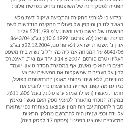
הפנייה לפסק דינה של השופטת ביניש בפרשת פלוני:
"בידוע כי לגורמי החקירה והתביעה שיקול-דעת מלא
באשר לטיבן והיקפן של פעולות החקירה הנדרשות לשם
הרשעתו של נאשם (ראו והשוו: ע"פ 5741/98 עלי נ'
מדינת ישראל (לא פורסם, 10.6.1999); בג"צ 8643/04
אורן נ' משטרת ישראל (לא פורסם, 22.12.2004); בג"צ
6841/06 עז' המנוחה אמיליה כהן ז"ל נ' נשיא בית משפט
העליון (טרם פורסם, 14.6.2007)). יחד עם זאת, האינטרס
הציבורי הוא כי נאשם, אף במסגרת הסדר טיעון, יועמד
לדין על העבירות שמשקפות את המעשים שביצע
כהווייתם, ללא שינוי מהותי מאופן התרחשותם בפועל,
כמו גם מהיקפם, ושיהיה בהרשעתו כדי להביע את
חומרת מעשיו (ראו לדוגמה: ע"פ פלוני, בעמ' 606, 611).
במקרה הנוכחי מתעורר לטעמי ספק האם נעשה מאמץ
סביר להוכחת עבירות המין שבוצעו בעותרת כפי שתוארו
על-ידה וכפי שניתן היה להתרשם מחלקי הראיות
המזעריים שהוצגו בפנינו." (פסקה 17 לפסק דינה).