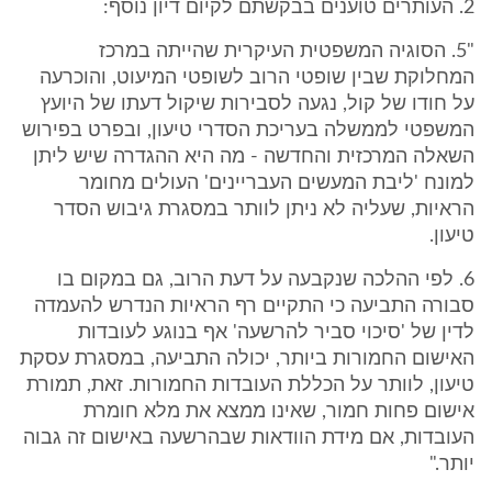
2. העותרים טוענים בבקשתם לקיום דיון נוסף:
"5. הסוגיה המשפטית העיקרית שהייתה במרכז
המחלוקת שבין שופטי הרוב לשופטי המיעוט, והוכרעה
על חודו של קול, נגעה לסבירות שיקול דעתו של היועץ
המשפטי לממשלה בעריכת הסדרי טיעון, ובפרט בפירוש
השאלה המרכזית והחדשה - מה היא ההגדרה שיש ליתן
למונח 'ליבת המעשים העבריינים' העולים מחומר
הראיות, שעליה לא ניתן לוותר במסגרת גיבוש הסדר
טיעון.
6. לפי ההלכה שנקבעה על דעת הרוב, גם במקום בו
סבורה התביעה כי התקיים רף הראיות הנדרש להעמדה
לדין של 'סיכוי סביר להרשעה' אף בנוגע לעובדות
האישום החמורות ביותר, יכולה התביעה, במסגרת עסקת
טיעון, לוותר על הכללת העובדות החמורות. זאת, תמורת
אישום פחות חמור, שאינו ממצא את מלא חומרת
העובדות, אם מידת הוודאות שבהרשעה באישום זה גבוה
יותר."