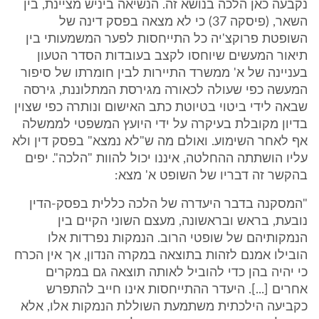
נקבעה כאן הלכה בנושא זה. הנשיאה ביניש מציינת, בין
השאר, (פיסקה 37) כי לא מצאה בפסק דינה של
השופטת פרוקצ'יה כל התייחסות לפער המשמעותי בין
תיאור המעשים שיוחסו לקצב בעובדות הסדר הטעון
בעניינה של א' ממשרד התיירות לבין חומרתו של סיפור
המעשה כפי שעולה לכאורה מגירסת המתלוננת, גירסה
שבאה לידי ביטוי בטיוטת כתב האישום ונותרה כפי שצוין
בדיון מקובלת בעיקרה על ידי היועץ המשפטי לממשלה
אף לאחר השימוע. ואולם מה ש"לא נמצא" בפסק דין ולא
עליו הושתתה ההחלטה, איננו יכול להוות "הלכה". יפים
בהקשר זה דבריו של השופט א' מצא:
"המסקנה בדבר היעדרה של הלכה כללית בפסק-הדין
נובעת, בראש ובראשונה, מעצם השוני הקיים בין
הנמקותיהם של שופטי הרוב. הנמקות נפרדות אלו
הובילו אמנם לזהות בתוצאה במקרה הנדון, אך אין הכרח
כי יהיה בהן כדי להוביל לאותה תוצאה גם במקרים
אחרים [...]. היעדר ההתייחסות אינו חייב להתפרש
כקביעה הילכתית משתמעת השוללת הנמקות אלו, אלא