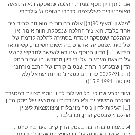
אם ליתן דיון נוסף עומדת ההלכה שנפסקה ולא התוצאה
האופרטיבית כשלעצמה. כדברי השופט א' גולדברג:
"מלשון [סעיף 30(ב)] עולה ברורות כי הוא סב סביב ציר
אחד בלבד, הוא ציר ההלכה שנפסקה. הווה אומר, או
שההלכה שנפסקה עומדת בסתירה להלכה קודמת של
של בית משפט זה, או שיש בה משום חשיבות, קשיות או
חידוש. [...] הדיון הנוסף אינו בא לאפשר למבקש להשיג
על תוצאת הערעור, על ידי דיון מחודש, בו יעבור פסק
הדין שבערעור, תחת שבט ביקורתו של הרכב מורחב"
(ד"נ 3379/91 עו"ד רם כספי נ' מדינת ישראל (לא
פורסם, 15.8.1991)).
ועוד נקבע שם כי "כל העילות לדיון נוסף מצויות במסגרת
ההלכה המשפטית ולא בעובדותיו וממצאיו של פסק-הדין
[...] העילות לדיון נוסף מוגבלות ומצומצמות לעניין
ההלכתי שבפסק הדין, ובו בלבד".
4. כמפורט בהרחבה בפסק הדין קיים פער בין טיוטת
כתב אישום שהוכנה על ידי היועץ המשפטי לבין כתב