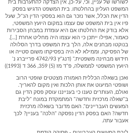
לשורשו של עניין, וכי, על-כן, אין הצדקה להתערבות בית
המשפט העליון בהחלטתו. בית המשפט הדגיש בפסק
הדין את הכלל, אשר נזכר גם הוא בפסקי הדין הנ"ל, שעל
פיו אין בית המשפט שם עצמו במקום היועץ המשפטי,
אלא בודק את החלטתו אם היא עומדת במבחן הסבירות
כאמור, אפילו ייתכן כי הוא עצמו היה מחליט אחרת [...].
בנוקטו מבחנים אלה, הלך בית המשפט בדרך הסלולה
של הפסיקה, וממילא לא היה בפסיקתו משום סטייה או
חידוש מבחינה משפטית." (דנג"ץ 4742/93 פרייברג נ'
היועץ המשפטי לממשלה, פ"ד מז (5) 359, 366 ד (1993))
ואכן בשאלה הכללית האמורה מצטטים שופטי הרוב
ושופטי המיעוט את אותן הלכות ואין מקום להאריך.
ואולם, העותרים טענו כי בענייננו עוסק פסק הדין גם
ב"שאלה מרכזית וחדשה" המתמקדת במונח "ליבת
המעשים העבריינים". האם מדובר בשאלה מרכזית
חדשה? האם בפסק הדין נפסקה "הלכה" בעניין? לכך
אעבור עתה.
ליבת המעשים העבריינים - פסיקה קודמת