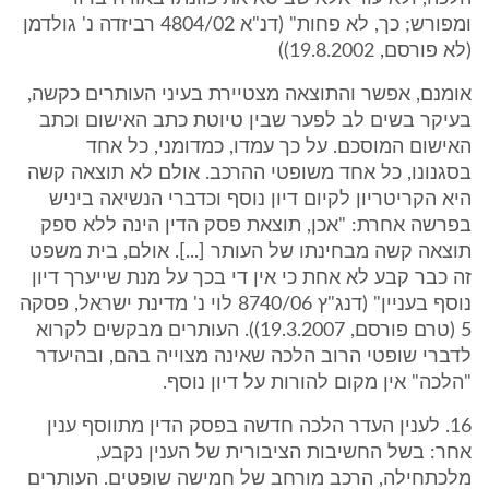
ומפורש; כך, לא פחות" (דנ"א 4804/02 רביזדה נ' גולדמן
(לא פורסם, 19.8.2002))
אומנם, אפשר והתוצאה מצטיירת בעיני העותרים כקשה,
בעיקר בשים לב לפער שבין טיוטת כתב האישום וכתב
האישום המוסכם. על כך עמדו, כמדומני, כל אחד
בסגנונו, כל אחד משופטי ההרכב. אולם לא תוצאה קשה
היא הקריטריון לקיום דיון נוסף וכדברי הנשיאה ביניש
בפרשה אחרת: "אכן, תוצאת פסק הדין הינה ללא ספק
תוצאה קשה מבחינתו של העותר [...]. אולם, בית משפט
זה כבר קבע לא אחת כי אין די בכך על מנת שייערך דיון
נוסף בעניין" (דנג"ץ 8740/06 לוי נ' מדינת ישראל, פסקה
5 (טרם פורסם, 19.3.2007)). העותרים מבקשים לקרוא
לדברי שופטי הרוב הלכה שאינה מצוייה בהם, ובהיעדר
"הלכה" אין מקום להורות על דיון נוסף.
16. לענין העדר הלכה חדשה בפסק הדין מתווסף ענין
אחר: בשל החשיבות הציבורית של הענין נקבע,
מלכתחילה, הרכב מורחב של חמישה שופטים. העותרים