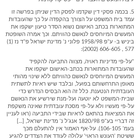
5. בכמה פסקי דין שקדמו לפסק הדין שניתן בפרשה זו
עמד בית המשפט על הצורך בהקפדה על כך שהעובדות
המתוארות בכתב האישום נשוא הסדר טיעון ישקפו את
המעשים המיוחסים לנאשם כהוויתם. וכך אמרה השופטת
ביניש ב- ע"פ 1958/98 פלוני נ' מדינת ישראל פ"ד נז (1)
577 , 606-605 (2002):
"על-פי מדיניות ראויה, מצווה התביעה להקפיד
שהעובדות המתוארות בכתב-האישום ישקפו את
המעשים המיוחסים לנאשם כהוויתם ללא שינוי מהותי
מאופן התרחשותם בפועל, ובלבד שיש ראיות לתשתית
העובדתית הנטענת. כלל זה הוא הבסיס הנדרש כדי
שבית-המשפט לא יוטעה ועל-מנת שירשיע את הנאשם
על-פי מעשיו ולא על-פי מסכת עובדתית שאינה משקפת
את המציאות בהתאם לראיות שבידי התביעה (ראו לעניין
זה דבריי בע"פ 1820/98 אנג'ל נ' מדינת ישראל, [...]
בעמ' 106-105). על-אף האמור אין להתעלם מכך
ששיטת 'העונש הראוי' עלולה לעודד את הצדדים להגיע