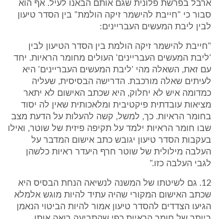
ארבל בפרשת פלונית שגם אותם הבאנו לעיל. אף הוא
סבור כי "חייבת להישמר זיקה הולמת" בין הסדר טיעון
לבין ליבת המעשים העבריינים:
"חייבת להישמר זיקה הולמת בין הסדר הטיעון לבין
'ליבת המעשים העבריינים' העולים מחומר הראיות. יחד
עם זאת, השאלה מהי 'ליבת המעשים העבריינים' היא
לעיתים שאלה מורכבת. הדרישה הבסיסית, שעליה
כמדומה איש לא יחלוק, היא שכתב האישום לא יתאר
מציאות עובדתית פיקטיבית ומלאכותית שאין לה יסוד
בחומר הראיות. כך, למשל, קשה להעלות על הדעת מצב
שבו חומר הראיות ילמד על תקיפה פיזית של שוטר, ואילו
בעקבות הסדר טיעון יגובש כתב אישום המדבר על
העלבה מילולית של שוטר חרף היעדר ראיות כלשהן
לגבי העלבה כזו."
12. גם לשיטתו של המשנה לנשיאה הנחת הבסיס היא
שכתב האישום המקורי שהיה עתיד להיות מוגש אלמלא
הגיעו הצדדים להסדר טיעון אמור להיות הביטוי הנאמן
ביותר של חומר הראיות כפי שהתביעה רואה אותו.