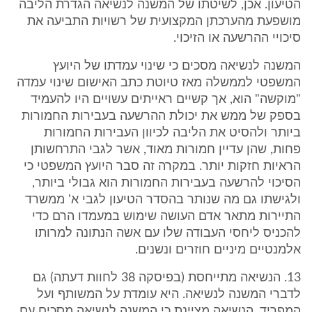
הטיעון. אכן, לשיטתו של המשנה לנשיאה הגדרת הליבה
מושפעת מהערכתן המקצועית של רשויות התביעה את
סיכויי ההרשעה או הזיכוי.
המשנה לנשיאה מסכים כי שינוי עמדתו של היועץ
המשפטי לממשלה מאז טיוטת כתב האישום שינוי עמדה
"מוקשה" הוא, אך קשיים ראייתים עשויים היו להעמיד
בספק של ממש את יכולת ההרשעה בעבירות החמורות
ביותר ולהסיט את הליבה לכיוון העבירות החמורות
פחות, שהן עדיין חמורות מאוד, אשר לגבי התרחשותן
הראיות חזקות יותר. במקרה זה סבר היועץ המשפטי כי
הסיכוי להרשעה בעבירות החמורות הוא גבולי ביותר,
ולגישתו גם מה שנותר בהסדר הטיעון לגבי א' ממשרד
התיירות מתאר אדם העושה שימוש במעמדו הרם כדי
להכניס ליחסי העבודה שלו עם אשה הנתונה למרותו
אלמנטיים מיניים חוזרים ונשנים.
13. הנשיאה מתייחסת (בפיסקה 38 לחוות דעתה) גם
לדברי המשנה לנשיאה. היא עומדת על המשותף ועל
המפריד. הנשיאה מציינת כי המשנה לנשיאה מסכים עם