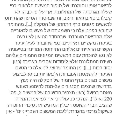
לתיאור אופיו וחומרתו של סיפור המעשה הלכאורי כפי
שעלה מגרסתה של המתלוננת. אף-על-פי-כן, הן לא
קיבלו ביטוי בתיאור העובדות שבהסדר הטיעון שהתייחס
למעשים מגונים ברף התחתון של הסקלה [...]. מהחומר
שהובא בפנינו עלה כי השמטתם של מעשים לכאוריים
אלה מהתיאור העובדתי שבהסדר הטיעון לא נבעה
בעיקרה מקשיים ראייתיים. כפי שהובהר לעיל, עיקר
הקשיים הראייתיים אליהם התייחסה המדינה בטיעוניה
לא נגע להוכחת עצם המעשים המגונים החמורים עליהם
העידה המתלוננת אלא ליסודות אחרים בעבירה (כגון
יסוד הכוח [...]). מן החומר שהוצג לנו עלה כי הטעם
העיקרי להשמטת העובדות הלכאוריות בנוגע לביצוע
מעשים מגונים ברף החמור של הסקלה היה נעוץ
בדרישה שהציבו הסנגורים על-מנת להימנע מעונש
מאסר בפועל (ראו: תצהיר התשובה של המשיב 2, פס'
220 ואילך). הנה כי כן, עולה כי אף לפי אמת המידה
שהציב חברי השופט ריבלין המדגיש את סיכויי ההוכחה
כשיקול מרכזי בהגדרת 'ליבת המעשים העברייניים' - אין