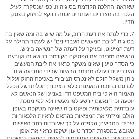
שאראה, ההלכה הקודמת בסוגיה זו, כפי שנסקרה לעיל,
הלכה בה מצדדים העותרים זכתה דווקא לחיזוק בפסק
הדין.
7. כדי לנתח את דעת הרוב, על מה שיש בה ומה שאין בה
בסוגית "ליבת המעשים העבריינים" יש לעמוד תחילה על
דעת המיעוט, ובעיקר על דעתה של הנשיאה ביניש.
הנשיאה מזכירה את הפסיקה הקודמת בנושא זה וקובעת
כי הסדר טיעון שאינו משקף כראוי את ליבת המעשים
העבריינים כעולה מחומר הראיות שבידי התביעה אינו
נותן משקל הולם לאינטרס הציבורי באכיפת החוק ועלול
לכרסם בחובת הנאמנות כלפי הציבור; תכליתו של הכלל
האמור היא כי בית המשפט הדן בעניינו של הנאשם לא
יוטעה וכי הנאשם יורשע לפי מעשיו ולא לפי מסכת
עובדתית מלאכותית ופיקטיבית שאינה משקפת באופן
הולם ומידתי את המציאות בהתאם לראיות הלכאוריות
שבידי התביעה; הקפדה על כך שעובדות כתב האישום
שגובש במסגרת הסדר טיעון ישקפו כראוי את אופן
התרחשות המעשים המיוחסים לנאשם בהתאם לתשתית