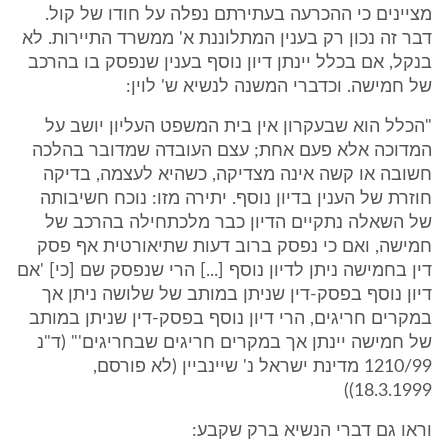
מציינים כי ההכרעה בעתירתם נפלה על חודו של קול.
דבר זה נכון רק בענין המתלוננת א' ממשרד התיירות. לא
בנקל, אם בכלל יינתן דיון נוסף בענין שנפסק בו בהרכב
של חמישה. וכדברי המשנה לנשיא ש' לוין:
"הכלל הוא שבעקרון אין בית המשפט העליון יושב על
המדוכה אלא פעם אחת; עצם העובדה שמדובר בהלכה
חשובה או קשה אינה מצדיקה, כשהיא לעצמה, בדיקה
חוזרת של הענין בדיון נוסף. יתירה מזו: נוכח חשיבותה
של השאלה נתקיים הדיון כבר מלכתחילה בהרכב של
חמישה, ואם כי נפסק ברוב דעות שתיאורטית אף פסק
דין בחמישה ניתן לדיון נוסף [...] הרי שנפסק שם [כי] 'אם
דיון נוסף בפסק-דין שניתן במותב של שלושה ניתן אך
במקרים חריגים, הרי דיון נוסף בפסק-דין שניתן במותב
של חמישה יינתן אך במקרים חריגים שבחריגים'" (ד"נ
1210/99 מדינת ישראל נ' שיינביין (לא פורסם,
18.3.1999))
וראו גם דברי הנשיא ברק שקבע: