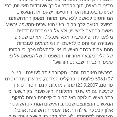
מדיניות ראויה, תוך הקפדה על כך שעובדות האישום, כפי
שנערכו בעקבות הסדר הטיעון, ישקפו את המעשים
המיוחסים לנאשם ללא שינוי מהותי מאופן התרחשותם
בפועל. הטעם לכך ברור: ראוי הוא שבית-המשפט ירשיע
נאשם בהתאם למעשיו, ולא על-פי מסכת עובדתית
מלאכותית ופיקטיבית. אלא שככלל, ראוי גם שסעיפי
העבירה המיוחסים לנאשם יהיו מותאמים לעובדות
המתוארות בכתב-האישום. אין להתעלם מכך, כי בסופו
של הליך נקבעת אחריותו המשפטית של הנאשם על פי
סעיפי העבירה שבגינם הורשע."
בפרשה מאוחרת יותר - הקרובה יותר לענייננו - בג"צ
5961/07 פלונית נ' פרקליט המדינה, מר ערן שנדר (טרם
פורסם, 23.9.2007) עתרה מתלוננת נגד הסדר טיעון
שנעשה עם מי שנגדו התלוננה. היא טענה, בין השאר, כי
כתב האישום לוקה באי סבירות קיצונית ביחס להיקף
המעשים המצומצם שבכתב האישום המתוקן. השופט י'
אלון קבע כי יש לדחות את העתירה; השופטת ארבל
הצטרפה למסקנתו "לא בלב קל". בין השאר ציינה, תוך