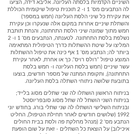
השיניים הקדמיות בלסתה העליונה. אליבא דידה, הציעו
לה הנתבעים מס' 1 ו- 2 תוכנית טיפול שיקומית הכוללת
את עקירת כל שיני הלסת העליונה (חמש במספר)
והשתלת שיניים אחרות במקום אלה שנעקרו וכן עקירת
חמש מתוך שמונה שיני הלסת התחתונה, והנחת תותבת
נשלפת בלסת התחתונה. לטענתה, הנתבעים מס' 1 ו- 2
המליצו על שיטת ההשתלות כדרך הטיפולית המתאימה
ביותר לה; הנתבע מס' 1 אף כינה את טיפול ההשתלות
המוצע טיפול "רולס רויס". כך או אחרת, לאחר עקירת
עשר שיניים (חמש בלסת העליונה ו- חמש בלסת
התחתונה), ותקופת המתנה של מספר חודשים, בוצעו
בתובעת שלושה ניתוחי השתלה בלסת העליונה.
בניתוח הראשון הושתלו לה שני שתלים מסוג בלייד;
בניתוח השני הושתל לה שתל מסוג סובפריוסטל
ובניתוח השלישי הושתלו לה שני שתלי בורג. בחודש יוני
1992 (שלושים חודשים לאחר תחילת הטיפול), החליט
הנתבע מס' 2 (מנהל מחלקת פה ולסת בבית החולים
איכילוב) על הוצאת כל השתלים - זאת על שום הופעת