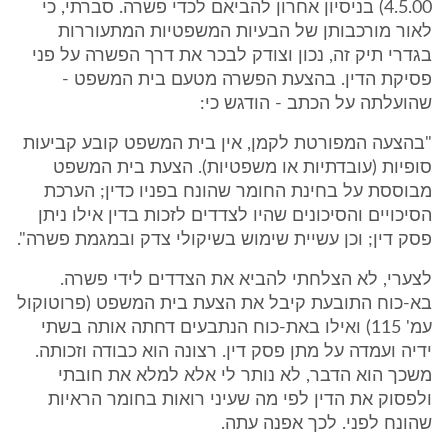
4.5.00) בניסיון אחרון להביאם לכדי פשרה. סברתי, כי
לאור מורכבותן של הבעיות המשפטיות המתעוררות
בגדרי תיק זה, נכון וצודק לבכר את דרך הפשרה על פני
פסיקת הדין. בהצעת הפשרה מטעם בית המשפט -
שהועלתה על הכתב - הודגש כי:
"בהצעה המפורטת לקמן, אין בית המשפט קובע קביעות
סופיות (עובדתיות או משפטיות). הצעת בית המשפט
מבוססת על בחינת החומר שהונח בפניו כדין; הערכת
הסיכויים והסיכונים שהיו לצדדים לזכות בדין אילו ניתן
פסק דין; וכן עשיית שימוש בשיקולי צדק ובמגמת פשרה".
לצערי, לא הצלחתי להביא את הצדדים לידי פשרה.
בא-כוח התובעת קיבל את הצעת בית המשפט (פרוטוקול
עמ' 115) ואילו באת-כוח הנתבעים דחתה אותה בשתי
ידיה ועמדה על מתן פסק דין. רצונה הוא כבודה וזכותה.
משכך הוא הדבר, לא נותר לי אלא למלא את חובתי
ולפסוק את הדין לפי מה שעיני רואות בחומר הראיות
שהונח לפני. לכך אפנה עתה.