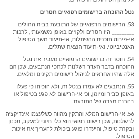
על מתן השירותים הרפואיים.
נטל ההוכחה ברישומים רפואיים חסרים
53. הרישומים הרפואיים של התובעת בבית החולים
_________ היו חסרים ולקויים באופן משמעותי, לרבות
אי-פירוט תוכנית ההשתלות, אי-תיעוד משך הטיפול
האנטיביוטי, ואי-תיעוד הוצאת שתלים.
54. חוסר זה ברישומים הרפואיים מעביר את נטל
ההוכחה בדבר העדר רשלנות לכתפי הנתבעים, שכן הם
אלה שהיו אחראים לניהול רישומים תקינים ומלאים.
55. הנתבעים לא עמדו בנטל זה, ולא הוכיחו כי פעלו
באופן סביר ומיומן, וכי אי-הרישום לא פגע בטיפול או
בהבנת מצבה של התובעת.
56. אי-הרישום המלא והתקין מהווה כשלעצמו אינדיקציה
לרשלנות, שכן רישום רפואי הוא כלי חיוני למעקב, תכנון
ובקרת טיפול, והיעדרו פוגע ביכולת להעריך את איכות
הטיפול.