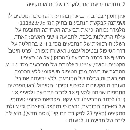
2. תחימת יריעת המחלוקת: רשלנות או תקיפה
עיון חטוף בכתב התביעה ובהודעת הפרטים הנוספים לו
(שניתנה לבקשת הנתבעים בתיק המ' 111828/96)
מלמדך נכוחה, כי את תביעתה השתיתה התובעת על
עילת הרשלנות בלבד. לתביעה זו שני ראשים: האחד,
רשלנות רפואית של הנתבעים מס' 1 ו- 2 בהחלטה על
דרך הטיפול ובטיפול עצמו. ראש זה מפורט (פרט היטב)
בסעיף 18 לכתב התביעה (המתוקן) על 16 סעיפיו
הקטנים. והשני, עניינו רשלנותם של הנתבעים מס' 1 ו- 2
המתגבשת בעצם מתן הטיפול השיקומי ללא הסכמה
מפורשת ומושכלת של התובעת וללא ידיעתה את כל
העובדות הקשורות לסיכויי וסיכוני הטיפול (ראו הפרטים
הנוספים שניתנו לסעיף 13 לכתב התביעה ולסעיף 18
(י"ד) לכתב התביעה). דא עקא, מקריאת סיכומי טענותיו
של בא-כוח התובעת, נראה כי נתהפכו היוצרות וכי עוולת
התקיפה (סעיף 23 לפקודת הנזיקין [נוסח חדש]), היא לב
ליבה של תביעה זו. לטענתו: