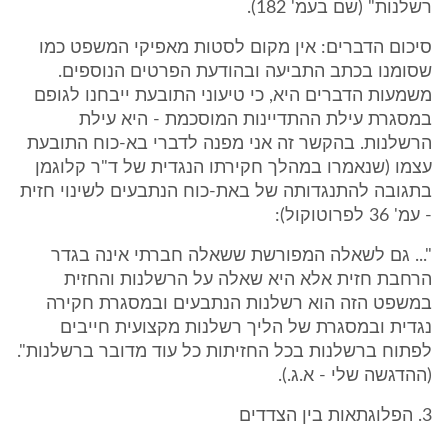
רשלנות" (שם בעמ' 182).
סיכום הדברים: אין מקום לסטות מאפיקי המשפט כמו
שסומנו בכתב התביעה ובהודעת הפרטים הנוספים.
משמעות הדברים היא, כי טיעוני התובעת ייבחנו לגופם
במסגרת עילת ההתדיינות המוסכמת - היא עילת
הרשלנות. בהקשר זה אני מפנה לדברי בא-כוח התובעת
עצמו (שנאמרו במהלך חקירתו הנגדית של ד"ר קלוגמן
בתגובה להתנגדותה של באת-כוח הנתבעים לשינוי חזית
- עמ' 36 לפרוטוקול):
"... גם לשאלה המפורשת ששאלה חברתי אינה בגדר
הרחבת חזית אלא היא שאלה על הרשלנות והחזית
במשפט הזה הוא רשלנות הנתבעים ובמסגרת חקירה
נגדית ובמסגרת של הליך רשלנות מקצועית חייבים
לפתוח ברשלנות בכל החזיתות כל עוד מדובר ברשלנות".
(ההדגשה שלי - א.ג.).
3. הפלוגתאות בין הצדדים