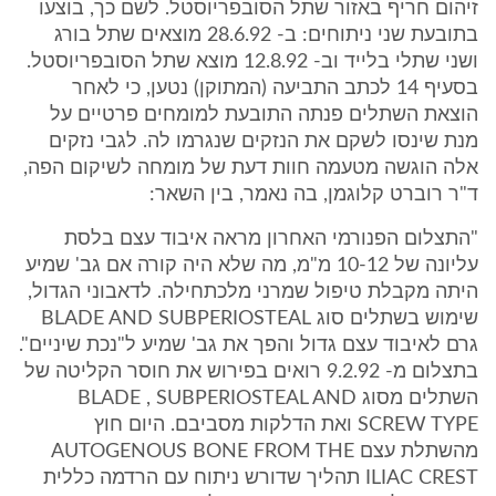
זיהום חריף באזור שתל הסובפריוסטל. לשם כך, בוצעו
בתובעת שני ניתוחים: ב- 28.6.92 מוצאים שתל בורג
ושני שתלי בלייד וב- 12.8.92 מוצא שתל הסובפריוסטל.
בסעיף 14 לכתב התביעה (המתוקן) נטען, כי לאחר
הוצאת השתלים פנתה התובעת למומחים פרטיים על
מנת שינסו לשקם את הנזקים שנגרמו לה. לגבי נזקים
אלה הוגשה מטעמה חוות דעת של מומחה לשיקום הפה,
ד"ר רוברט קלוגמן, בה נאמר, בין השאר:
"התצלום הפנורמי האחרון מראה איבוד עצם בלסת
עליונה של 10-12 מ"מ, מה שלא היה קורה אם גב' שמיע
היתה מקבלת טיפול שמרני מלכתחילה. לדאבוני הגדול,
שימוש בשתלים סוג BLADE AND SUBPERIOSTEAL
גרם לאיבוד עצם גדול והפך את גב' שמיע ל"נכת שיניים".
בתצלום מ- 9.2.92 רואים בפירוש את חוסר הקליטה של
השתלים מסוג BLADE , SUBPERIOSTEAL AND
SCREW TYPE ואת הדלקות מסביבם. היום חוץ
מהשתלת עצם AUTOGENOUS BONE FROM THE
ILIAC CREST תהליך שדורש ניתוח עם הרדמה כללית