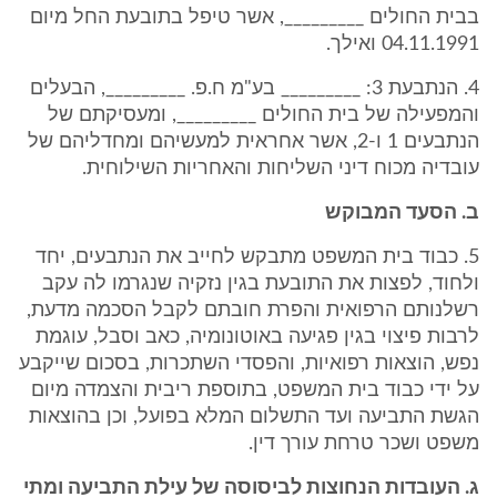
בבית החולים _________, אשר טיפל בתובעת החל מיום
04.11.1991 ואילך.
4. הנתבעת 3: _________ בע"מ ח.פ. _________, הבעלים
והמפעילה של בית החולים _________, ומעסיקתם של
הנתבעים 1 ו-2, אשר אחראית למעשיהם ומחדליהם של
עובדיה מכוח דיני השליחות והאחריות השילוחית.
ב. הסעד המבוקש
5. כבוד בית המשפט מתבקש לחייב את הנתבעים, יחד
ולחוד, לפצות את התובעת בגין נזקיה שנגרמו לה עקב
רשלנותם הרפואית והפרת חובתם לקבל הסכמה מדעת,
לרבות פיצוי בגין פגיעה באוטונומיה, כאב וסבל, עוגמת
נפש, הוצאות רפואיות, והפסדי השתכרות, בסכום שייקבע
על ידי כבוד בית המשפט, בתוספת ריבית והצמדה מיום
הגשת התביעה ועד התשלום המלא בפועל, וכן בהוצאות
משפט ושכר טרחת עורך דין.
ג. העובדות הנחוצות לביסוסה של עילת התביעה ומתי