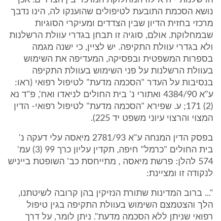
הרשלנות - היא לוז המחלוקת המרכזי בין הצדדים. אכן
נושא הסכמת התובעת לטיפולים שהוענקו לה, הינו נדבך
מרכזי בחזית הדיון שבין הצדדים ומעיקרי הסוגיות
שבמחלוקת. אולם, סוגיה זו תבחן בגדרי עוולת הרשלנות
ולא בגדרי עוולת התקיפה. יש לציין, כי ישנה מגמה
בספרות המשפטית ובפסיקה, המעדיפה את השימוש
בעוולת הרשלנות על פני השימוש בעוולת התקיפה
בנסיבות על העדר "הסכמה מדעת" לטיפול רפואי (ראו:
ע"א 4384/90 ואתורי נ' בית החולים לניאדו ואח', פ"ד נא
(2) 171; ע. שפירא "הסכמה מדעת" לטיפול רפואי- הדין
המצוי והרצוי עיוני משפט יד 225).
בפסק הדין המנחה ע"א 2781/93 מיאסה עלי דעקה נ'
בית החולים "כרמל" חיפה, תקדין עליון כרך 99 (3) עמ'
574 להלן: פרשת מיאסה , מתייחסת כב' השופטת בייניש
לנקודה זו ומציינת:
"... ברוב המדינות שתורת הנזיקין בהן קרובה לשיטתנו,
הלך והצטמצם השימוש בעוולת התקיפה בגין טיפול
רפואי שניתן ללא הסכמה מדעת". ניתן לומר, על דרך