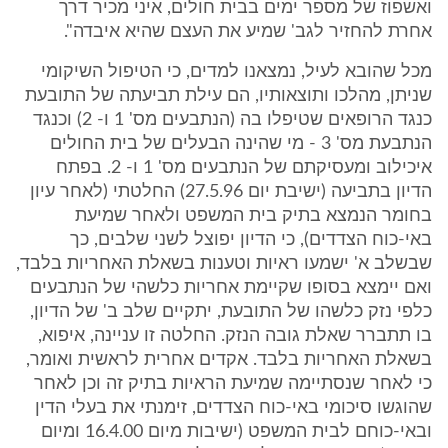
ואשפוז של מספר ימים בבית חולים, איני מכיר דרך
אחרת להחזיר לגב' שמיע את העצם שהיא איבדה".
מכל שהובא לעיל, נמצאנו למדים, כי הטיפול השיקומי
שניתן, מהלכו ותוצאותיו, הם עילת תביעתה של התובעת
כנגד הרופאים שטיפלו בה (הנתבעים מס' 1 ו- 2) וכנגד
הנתבעת מס' 3 - מי שהינה הבעלים של בית החולים
איכילוב ומעסיקתם של הנתבעים מס' 1 ו- 2. בפתח
הדיון בתביעה (ישיבת יום 27.5.96) החלטתי (לאחר עיון
בחומר הנמצא בתיק בית המשפט ולאחר שמיעת
באי-כוח הצדדים), כי הדיון יפוצל לשני שלבים, כך
שבשלב א' ישמעו ראיות וטענות בשאלת האחריות בלבד,
ואם יימצא בסופו שקיימת אחריות כלשהי של הנתבעים
כלפי נזק כלשהו של התובעת, יתקיים שלב ב' של הדיון,
בו תתברר שאלת גובה הנזק. החלטה זו עניינה, איפוא,
בשאלת האחריות בלבד. אקדים אחרית לראשית ואומר,
כי לאחר שנסתיימה שמיעת הראיות בתיק זה וכן לאחר
שהוגשו סיכומי באי-כוח הצדדים, זימנתי את בעלי הדין
ובאי-כוחם לבית המשפט (ישיבות מיום 16.4.00 ומיום