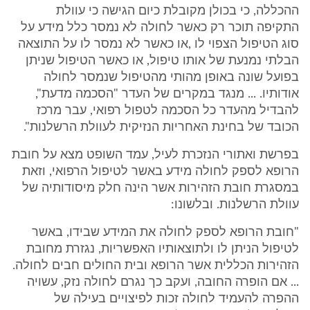
ההכללה, כי בכולן מקובלת כיום הגישה כי עוולת
התקיפה תוכר רק כאשר לחולה לא נמסר כלל מידע על
סוג הטיפול הצפוי לו ,או כאשר לא נמסר לו על התוצאה
הבלתי נמנעת של אותו טיפול, או כאשר הטיפול שניתן
בפועל שונה באופן מהותי מהטיפול שנמסר לחולה
אודותיו. ... מנגד במקרים של העדר "הסכמה מדעת",
להבדיל מהעדר כל הסכמה לטפול רפואי, עבר מרכז
הכובד של בחינת האחריות הנזיקית לעוולת הרשלנות".
בפרשת ואתורי הנזכרת לעיל, עמד השופט מצא על חובת
הרופא לספק לחולה מידע באשר לטיפול הרפואי, וזאת
במסגרת חובת הזהירות אשר הינה חלק מיסודותיה של
עוולת הרשלנות. ובלשונו:
"חובת הרופא לספק לחולה את המידע שבידו, באשר
לטיפול הניתן לו ולתוצאותיו האפשריות, נגזרת מחובת
הזהירות הכללית אשר הרופא ובית החולים חבים לחולה.
... אם הופרה החובה, ועקב כך נגרם לחולה נזק, עשויה
ההפרה להעמיד לחולה זכות לפיצויים בעילה של