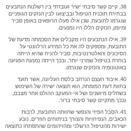
38. קיים קשר סיבתי ישיר ועובדתי בין רשלנות הנתבעים
בבחירת תוכנית הטיפול ובביצועו לבין הנזקים הגופניים
שנגרמו לתובעת, שכן אילו פעלו הרופאים באופן סביר
ומיומן, הנזקים הללו היו נמנעים.
39. אילו הנתבעים היו מקבלים את הסכמתה מדעת של
התובעת, ומספקים לה את כל המידע הרלוונטי על
הסיכונים והאלטרנטיבות, סביר להניח שהיא הייתה
בוחרת בטיפול שמרני יותר, ובכך הייתה נמנעת הפגיעה
באוטונומיה והנזקים שנגרמו.
40. איבוד העצם הנרחב בלסת העליונה, אשר תועד
בחוות דעת המומחה, הוא תוצאה ישירה של השימוש
בשתלים מיושנים ושל אי-המעקב ההולם אחר מצבם,
ובכך מתקיים קשר סיבתי ברור.
41. הסבל הפיזי והנפשי שחוותה התובעת, לרבות
הכאבים, הנפיחויות והצורך בניתוחים חוזרים, נובע
ישירות מהטיפול הרשלני ומהזיהומים שהתפתחו כתוצאה