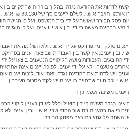
מבקשת לדחות את ההודעה נגדה. בהליך בוררות שהתקיים בין א.ש.
בפני הבורר דן אורמן, חויבה א.ש.י. לשלם לי
 פסק הבורר שאושר על ידי בית המשפט, ועל כן הגישה הודע
היא בבחינת מעשה בי דין בין א.ש.י. ויענים, ועל כן הוגשה ה
 יענים סולקה מהפרויקט על ידי א.ש.י. ולא השלימה את העבוד
.י. ובין יענים. אין קשר בין העבודות שביצעה יענים בפרויקט ו
י התובעים. העבודות מושא הליקויים הנטענים בוצעו על ידי א.
חרים מטעמה, ולא על ידי יענים. לפיכך, יענים אינה אחראית 
נים ויש לדחות את ההודעה נגדה. זאת ועוד, לזכות יענים עומד
.ש.י. וכל חיוב שתחויב בו יענים יש לקזז מסכום העיכבון.
ינו בגדר מעשה בי דין הואיל וכלל לא דן בעניין ליקויי הבניי
ם כי אם בטענות במישור החוזי שבין א.ש.י. ובין יענים. לא קי
ו השתק פלוגתא כתוצאה מפסק הבורר.