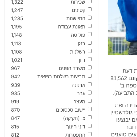
שכירות
1,322
קטינים
1,247
התיישנות
1,235
תאונת עבודה
1,195
פוליסה
1,148
בנק
1,113
רשלנות
1,108
דיון
1,021
משרד הפנים
967
ת דעת
תביעות רשלנות רפואית
942
המהנדס יואל בן-עזרא, מיום 13/3/2011, נמצאו בדירה ליקויים שעלות תיקונם 81,562
ארנונה
939
 10% מעלות תיקון הליקויים, ומע"מ בשיעור 16%. (נספח ב'
ערר
935
מעצר
919
דירה ואת
יישוב סכסוכים
870
גולדשטיין
צו (חקיקה)
847
קטן אם יבוצעו
דיני חינוך
815
דובר
התפטרות
812
עים טוענים