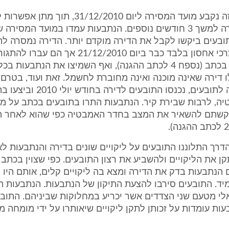
6. על פי החוזה נקבע מועד המסירה ליום 31/12/2010, תוך מ
במסירת הדירה למשך 3 חודשים נוספים. הנתבעות עמדו במועד המסיר
ובעים ביקשו לקבל את הדירה מוקדם יותר. הדירה נמסרה לת
לבקשתם, לצרכי אחסון בלבד כבר ביום 21/12/2010 א
להתחייבותם בכתב (נספח 4 לכתב ההגנה), ואף השמיצו את הנתבעו
 דירה שאינה מוכנה ואינה מחוברת לחשמל. זאת ועוד, בטרם
החזקה בדירה לתובעים, נכנסו התובעים לדיר
ה, לרבות שבירת קיר. הנתבעות התרו בתובעים בכתב על מ
קשתם להשאיר את המצב בחדר האמבטיה כפי שהוא לאחר הש
 הדרך התלוננו התובעים על ליקויים שונים בדירה והנתבעות ל
ן את הליקויים ולהשביע את רצון התובעים. כפי שצוין בכתב
הנתבעות בדק את הדירה ומצא בה ליקויים קלים, אותם היו 
מיד. התובעים סירבו להצעת התיקון של הנתבעות. הנתבעות ה
לי מטעם שני הצדדים אשר יכריע במחלוקות שביניהם. התובע
ות עומדות על זכותן לתקן ליקויים שיאותרו על ידי מומחה 