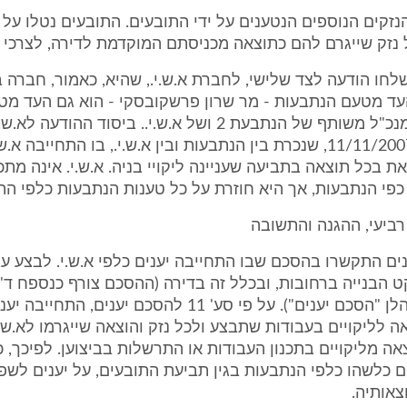
הנזקים הנוספים הנטענים על ידי התובעים. התובעים נטלו על
נזק שייגרם להם כתוצאה מכניסתם המוקדמת לדירה, לצרכי א
שלחו הודעה לצד שלישי, לחברת א.ש.י., שהיא, כאמור, חברה 
בעת 2. העד מטעם הנתבעות - מר שרון פרשקובסקי - הוא גם העד מטע
והוא משמש מנכ"ל משותף של הנתבעת 2 ושל א.ש.י.. ביסוד ההודעה 
הסכם מיום 11/11/2007, שנכרת בין הנתבעות ובין א.ש.י., בו התחייבה א
 בכל תוצאה בתביעה שעניינה ליקויי בניה. א.ש.י. אינה מת
פי הנתבעות, אך היא חוזרת על כל טענות הנתבעות כלפי הת
ביעי, ההגנה והתשובה
 ויענים התקשרו בהסכם שבו התחייבה יענים כלפי א.ש.י. לבצע ע
ט הבנייה ברחובות, ובכלל זה בדירה (ההסכם צורף כנספח ד'
לצד רביעי, להלן "הסכם יענים"). על פי סע' 11 להסכם יענים, 
 לליקויים בעבודות שתבצע ולכל נזק והוצאה שייגרמו לא.ש.י
ה מליקויים בתכנון העבודות או התרשלות בביצוען. לפיכך, 
ם כלשהו כלפי הנתבעות בגין תביעת התובעים, על יענים לשפ
אותיה.