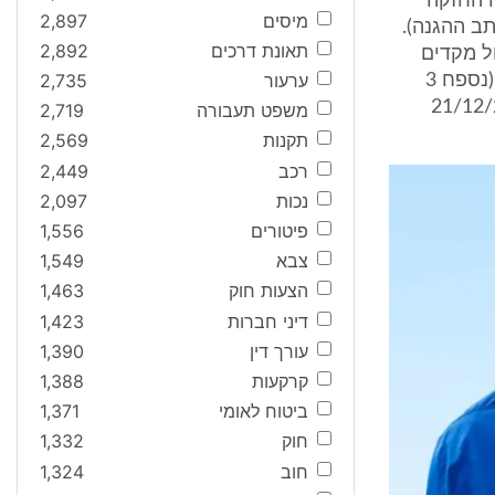
31/12. בפועל, נמסרה החזקה
מיסים
2,897
ם 21/12/2010 לצרכי אחסנה בלבד (נספחים 4 ו-6 לכתב ההגנה).
תאונת דרכים
2,892
ערעור
2,735
הנראים לעין (נספח 3
 דומה נערך גם במועד המסירה ביום 21/12/2010
משפט תעבורה
2,719
תקנות
2,569
רכב
2,449
נכות
2,097
פיטורים
1,556
צבא
1,549
הצעות חוק
1,463
דיני חברות
1,423
עורך דין
1,390
קרקעות
1,388
ביטוח לאומי
1,371
חוק
1,332
חוב
1,324