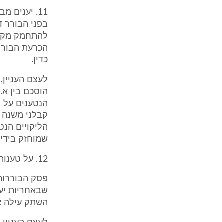
11. יענים 
להתחמק מקיום
הכרעת הבורר 
כדין.
לעצם העניין,
הוסכם בין א.ש
הנטענים על יד
קבלני משנה א
הליקויים הנטע
שמוחזק בידי א
12. על טענות יענים משיבה א.ש.י. כך:
פסק הבוררות א
שבאחריות יעני
השתק עילה א