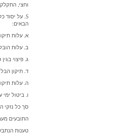
וחצי, התקלקל
5. על יסוד
הבאים:
א. עלות תיקון הליקויים בסך 2
ב. עלות הובלה 
ג. פיצוי בגין טר
ד. תיקון הבליטה
ה. עלות תיקון 
ו. ביטול ימי עבו
סך כל נזקי התובע
התובעים מעמידים את
טענות הנתבע