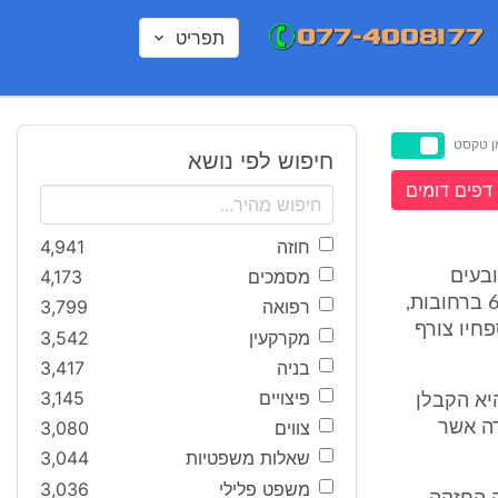
תפריט
ן טקסט
חיפוש לפי נושא
דפים דומים
חוזה
4,941
מסמכים
4,173
תובעים
מהנתבעות דירה בת חמישה חדרים, מס' 7 בקומה 2 בבניין ברחוב יוספזון 6 ברחובות,
רפואה
3,799
 נספחיו צורף
מקרקעין
3,542
בניה
3,417
פיצויים
3,145
י המבוא לחוזה היא הקבלן
צווים
3,080
רה אשר
שאלות משפטיות
3,044
משפט פלילי
3,036