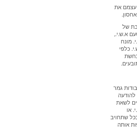
 עצמם את
חסון.
בת של
ם א.ש.י.,
לא.ש.י. מונח
.ש.י. כלפי
כחשת
ובעים.
בודות גמר
 להודעה
התחייבה יענים לשאת
. או
ככל שתחויב
ות אותה