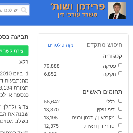
תביעה כספית על סך 00,000
חיפוש מתקדם
נקה פילטרים
יצירת קשר ✉
קטגוריה
רקע
פסיקה
79,888
חקיקה
6,852
תחומים ראשיים
כנספח א' לכ
כללי
55,642
דיני נזיקין
13,370
שבנה את הבני
מקרקעין / תכנון ובניה
13,195
בשלב מסוים 
סדרי דין וראיות
12,375