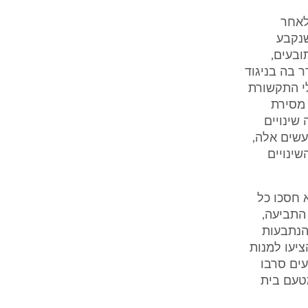
תן אפשרות לאחר
ה שנקבע
ובעים,
ך הם עברו להתגורר בה בניגוד
ת בכלי התקשורת
 מסירת
ה בחודש יולי 2010 וביצעו בה שינויים
עשים אלה,
ינויים
א חסכו כל
 התביעה,
הנתבעות
ציעו למנות
ים סרבו
מטעם בית