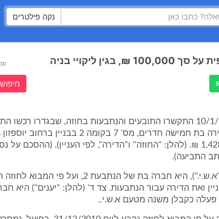
נקה פילטרים
1 ₪, בגין ליקויי בניה
סמ
חיפוש 
1. ביום 10/1/2010 התקשרו התובעים והנתבעות בחוזה, שבגדרו רכשו ה
תמורת 1,428,134 ₪. (להלן: "החוזה" ו"הדירה", לפי העניין). (ההסכם על
תב התביעה).
צד ג' (להלן: "א.ש.י."), היא חברה בת של הנתבעת 2, ועל פ
ין ואת הדירה עבור הנתבעות. צד ד' (להלן: "יענים") היא חב
פעלה כקבלן משנה מטעם א.ש.י..