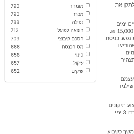
לתקן את
מומחה
790
מכרז
790
נפילה
788
ים ימים
הוצאה לפועל
712
לפחות. את עלות העברת הדירה ודיור חלופי מעריכים התובעים בסכום של 15,000 ₪.
הסכם קיבוצי
709
₪ בגין טרחה ועגמת נפש. כניסת
הודיעו
מס הכנסה
666
ימים
פינוי
658
תצהיר
עיקול
657
שיקים
652
 עצמם
שילמו
ת ביצוע תיקונים
בדירה על ידי הנתבעות. הנתבעות ביטלו את ביצוע התיקונים, אך לתובע אבדו 3 ימי
 משך כשבוע