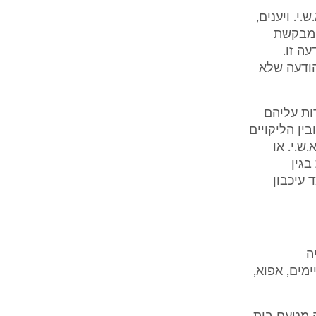
י. ויענים,
ענים סך של 83,130 ₪. א.ש.י. מבקשת
ה זו.
הודעה שלא
ות עליהם
בין הליקויים
ש.י. או
בגין
 עיכבון
ה
ימים, אפוא,