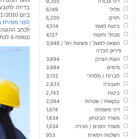
דיני עבודה
9,355
פלילי
6,149
ביום 2/11/2010 ערכו הנתבעות באמצעות א.ש.י. ובנוכחות התובע פרוטוקול מקדים
חוזים
5,200
לפני מסירת ה
ביטוח לאומי
4,514
מנהלי וחוקתי
4,127
(נספח 6 לכתב ההגנה).
הוצאה לפועל / פשיטת רגל /
3,948
פירוק חברה
הגנת הצרכן
3,694
מיסים
3,684
חברות / מסחרי
3,132
תעבורה
2,833
ביטוח
2,743
בנקאות / שטרות
2,064
דיני משפחה
1,674
משרד הביטחון
1,634
משרד הפנים / הגירה
1,034
רשלנות רפואית
953