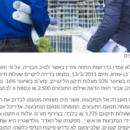
ים
לא עמדו בדרישות החוזה והדין באשר לטיב הבנייה. על פי חוו
₪, כולל פיקוח בשיעור
חוות הדעת שילמו התובעים 2,500 ₪ (נספח 6 לכתב התביעה).
ת הועברה אל הנתבעות, אשר מינו מומחה מטעמן לבדוק את ה
ומחה מטעם התובעים. המומחה מטעם הנתבעות, אדריכל אבי 
מצא ליקויים שעלות תיקונם 3,775 ₪ בלבד, בצירוף מע"מ. עלות זו ת
ידי הנתבעות או א.ש.י.. מסקנתו של האדר' גולדשטיין היא שמ
קפים קטנים, שלביצועם לא נדרש פיקוח הנדסי כלשהו. התוב