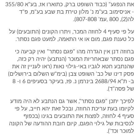
את הנפגע" (כבוד השופט ברק, כתוארו אז, בע"א 355/80
- אניסימוב בע"מ נ' מלון טירת בת שבע בע"מ, פ"ד
לה(2), 800 ,עמ' 807-808).
על פי סעיף 4 לחוזה המכר, ויתרו הקונים (התובעים) על
כל טענת פגם, מום או אי התאמה, למעט פגם נסתר.
בחוזה דנן אין הגדרה מהו "פגם נסתר" ואין קביעה כי
פגם נסתר שבאחריות המוכר (הנתבע) יהיה רק כזה,
שהנתבע חטא לגביו באי-גילוי נאות (ראו לעניין זה את
פסק דינו של כב' השופט צבן (בימ"ש השלום בירושלים)
ב- ת"א 2688/94 בינרמן נ. פז, בעיקר בסעיפים 6 ו- 8
של פסה"ד).
לפיכך יתכן "פגם נסתר", אשר גם הנתבע לא היה מודע
לקיומו בעת עריכת החוזה, ובכל זאת יהא חייב, על פי
סעיף 4 לחוזה, לפצות את התובעים בגינו (בכפוף
לנסיבות של גילוי הפגם, קיום חובת ההודעה של הקונה
למוכר וכד').