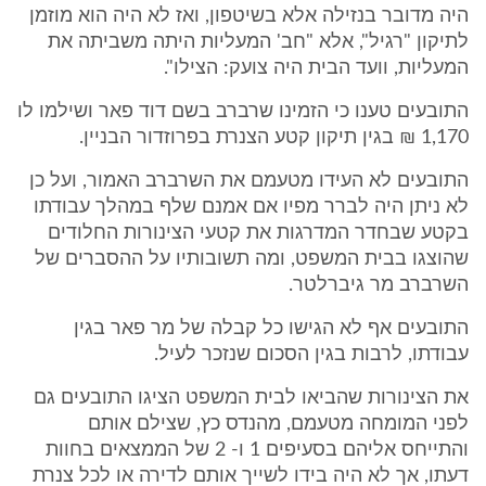
היה מדובר בנזילה אלא בשיטפון, ואז לא היה הוא מוזמן
לתיקון "רגיל", אלא "חב' המעליות היתה משביתה את
המעליות, וועד הבית היה צועק: הצילו".
התובעים טענו כי הזמינו שרברב בשם דוד פאר ושילמו לו
1,170 ₪ בגין תיקון קטע הצנרת בפרוזדור הבניין.
התובעים לא העידו מטעמם את השרברב האמור, ועל כן
לא ניתן היה לברר מפיו אם אמנם שלף במהלך עבודתו
בקטע שבחדר המדרגות את קטעי הצינורות החלודים
שהוצגו בבית המשפט, ומה תשובותיו על ההסברים של
השרברב מר גיברלטר.
התובעים אף לא הגישו כל קבלה של מר פאר בגין
עבודתו, לרבות בגין הסכום שנזכר לעיל.
את הצינורות שהביאו לבית המשפט הציגו התובעים גם
לפני המומחה מטעמם, מהנדס כץ, שצילם אותם
והתייחס אליהם בסעיפים 1 ו- 2 של הממצאים בחוות
דעתו, אך לא היה בידו לשייך אותם לדירה או לכל צנרת