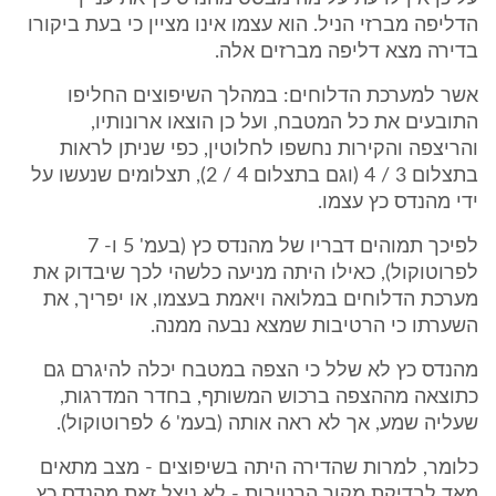
הדליפה מברזי הניל. הוא עצמו אינו מציין כי בעת ביקורו
בדירה מצא דליפה מברזים אלה.
אשר למערכת הדלוחים: במהלך השיפוצים החליפו
התובעים את כל המטבח, ועל כן הוצאו ארונותיו,
והריצפה והקירות נחשפו לחלוטין, כפי שניתן לראות
בתצלום 3 / 4 (וגם בתצלום 4 / 2), תצלומים שנעשו על
ידי מהנדס כץ עצמו.
לפיכך תמוהים דבריו של מהנדס כץ (בעמ' 5 ו- 7
לפרוטוקול), כאילו היתה מניעה כלשהי לכך שיבדוק את
מערכת הדלוחים במלואה ויאמת בעצמו, או יפריך, את
השערתו כי הרטיבות שמצא נבעה ממנה.
מהנדס כץ לא שלל כי הצפה במטבח יכלה להיגרם גם
כתוצאה מההצפה ברכוש המשותף, בחדר המדרגות,
שעליה שמע, אך לא ראה אותה (בעמ' 6 לפרוטוקול).
כלומר, למרות שהדירה היתה בשיפוצים - מצב מתאים
מאד לבדיקת מקור הרטיבות - לא ניצל זאת מהנדס כץ