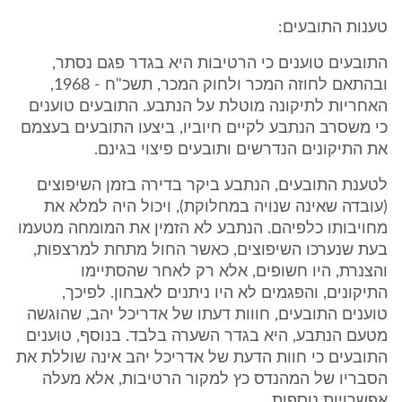
טענות התובעים:
התובעים טוענים כי הרטיבות היא בגדר פגם נסתר,
ובהתאם לחוזה המכר ולחוק המכר, תשכ"ח - 1968,
האחריות לתיקונה מוטלת על הנתבע. התובעים טוענים
כי משסרב הנתבע לקיים חיוביו, ביצעו התובעים בעצמם
את התיקונים הנדרשים ותובעים פיצוי בגינם.
לטענת התובעים, הנתבע ביקר בדירה בזמן השיפוצים
(עובדה שאינה שנויה במחלוקת), ויכול היה למלא את
מחויבותו כלפיהם. הנתבע לא הזמין את המומחה מטעמו
בעת שנערכו השיפוצים, כאשר החול מתחת למרצפות,
והצנרת, היו חשופים, אלא רק לאחר שהסתיימו
התיקונים, והפגמים לא היו ניתנים לאבחון. לפיכך,
טוענים התובעים, חווות דעתו של אדריכל יהב, שהוגשה
מטעם הנתבע, היא בגדר השערה בלבד. בנוסף, טוענים
התובעים כי חוות הדעת של אדריכל יהב אינה שוללת את
הסבריו של המהנדס כץ למקור הרטיבות, אלא מעלה
אפשרויות נוספות.