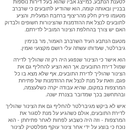
לטענת הנתבע, כמייצג אביו שהוא בעל דירות נוספות
בבניין ובאותה קומה, הוא שהודיע לתובעים כי שרברב
מטעמו פירק חלק מהריצוף ברחבת המעלית, והציע
לתובעים לנצל את ההזדמנות שהצינורות חשופים ולבדוק
האם יש צורך בהחלפת הצינור המוביל לדירתם.
מטעם הנתבע העיד השרברב האמור, מר בנימין
גיברלטר, שעדותו עשתה עלי רושם מקצועי ואמין.
הוא אישר כי הצינור שנפגע היה רק זה שהוליך לדירה
שמול דירת התובעים, אך הוא הציע להחליף גם את
הצינור שהוליך לדירת התובעים, אף שלא מצא בו כל
פגם, וזאת על מנת לנצל את ההזדמנות של פתיחת
המרצפות במקום, שהיא עבודה יקרה כשלעצמה,
ובהתחשב בכך שמדובר בצנרת ישנה.
איש לא ביקש מגיברלטר להחליף גם את הצינור שהוליך
לדירת התובעים, אולם כשהגיע על מנת לסגור את
המרצפות - וזה היה כשבוע לפחות לאחר פתיחתן - הוא
נוכח כי בוצע על ידי אחר צינור עוקף מפלסטיק לצינור