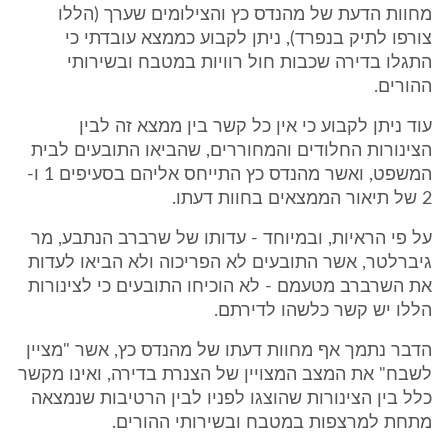
מחוות הדעת של מהנדס כץ והצילומים שערך (הללו
צורפו לתיק בנפרד), ניתן לקבוע כממצא עובדתי כי
התגלו בדירה שכבות חול רוויות במטבח ובשירותי
ההורים.
עוד ניתן לקבוע כי אין כל קשר בין ממצא זה לבין
הצינורות החלודים והמחוררים, שהביאו התובעים לבית
המשפט, ואשר מהנדס כץ התייחס אליהם בסעיפים 1 ו-
2 של תיאור הממצאים בחוות דעתו.
על פי הראיות, ובמיוחד - עדותו של שרברב הנתבע, מר
גיברלטר, אשר התובעים לא הפריכוה ולא הביאו לעדות
את השרברב מטעמם - לא הוכיחו התובעים כי לצינורות
הללו יש קשר כלשהו לדירתם.
הדבר נתמך אף מחוות דעתו של מהנדס כץ, אשר "מציין
לשבח" את המצב המצויין של הצנרת בדירה, ואינו מקשר
כלל בין הצינורות שהוצגו לפניו לבין הרטיבות שנמצאה
מתחת למרצפות במטבח ובשירותי ההורים.