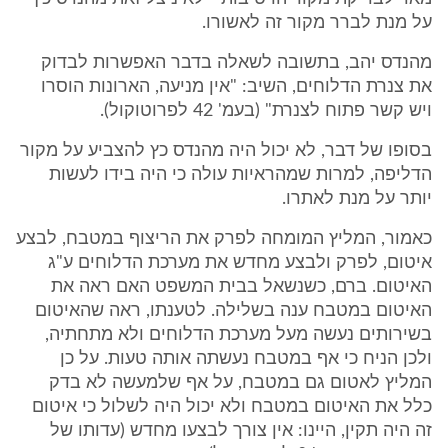
על מנת לברר מקור זה לאשורו.
מהנדס יהב, בתשובה לשאלה בדבר האפשרות לבדוק
את צנרת הדלוחים, השיב: "אין מניעה, הארונות הוסרו
ויש קשר פתוח לצנרת" (בעמ' 42 לפרוטוקול).
בסופו של דבר, לא יכול היה מהנדס כץ להצביע על מקור
הדליפה, למרות שמהראיות עולה כי היה בידו לעשות
יותר על מנת לאתרו.
כאמור, המליץ המומחה לפרק את הריצוף במטבח, לבצע
איטום, לפרק ולבצע מחדש את מערכת הדלוחים ע"ג
האיטום. ברם, כשנשאל בבית המשפט האם ראה את
האיטום במטבח ענה בשלילה. לטענתו, ראה שהאיטום
בשירותים נעשה מעל מערכת הדלוחים ולא מתחתיה,
ולכן הניח כי אף במטבח נעשתה אותה טעות. על כן
המליץ לאטום גם במטבח, על אף שלמעשה לא בדק
כלל את האיטום במטבח ולא יכול היה לשלול כי איטום
זה היה תקין, היינו: אין צורך לבצעו מחדש (עדותו של