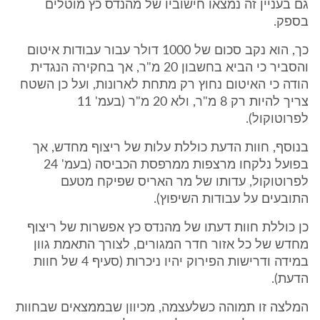
גם בעניין זה נמצאו חישוביו של מהנדס כץ מוטלים
בספק.
כך, הוא נקב סכום של 1000 דולר עבור עבודות איטום
והסביר כי הביא בחשבון 20 מ"ר, אך בחקירה הנגדית
הודה כי האיטום נחוץ רק מתחת לארונות, ועל כן השטח
צריך להיות רק 8 מ"ר, ולא 20 מ"ר (בעמ' 11
לפרוטוקול).
בנוסף, חוות הדעת כוללת עלות של ריצוף מחדש, אך
בפועל נלקחו מרצפות ממרפסת הכביסה (בעמ' 24
לפרוטוקול, עדותו של מר האריס שפיקח מטעם
התובעים על עבודות השיפוץ).
כן כוללת חוות דעתו של מהנדס כץ אפשרות של ריצוף
מחדש של כל אזור חדר המגורים, לצורך התאמת גוון
במידה ודרישות הפירוק יהיו ניכרות (סעיף 4 של חוות
הדעת).
המלצה זו תמוהה כשלעצמה, מכיוון שבממצאים שבחוות