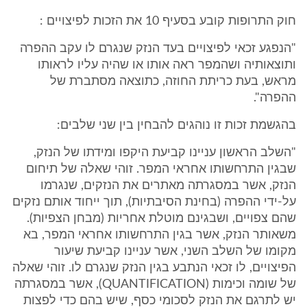
חוק התרופות קובע בסעיף 10 את הזכות לפיצויים :
"הנפגע זכאי לפיצויים בעד הנזק שנגרם לו עקב ההפרה
ותוצאותיה ושהמפר ראה אותו או שהיה עליו לראותו
מראש, בעת כריתת החוזה, כתוצאה מסתברת של
ההפרה".
בהגשמת זכות זו נוהגים להבחין בין שני שלבים:
"השלב הראשון עניינו קביעת היקפו ומידתו של הנזק,
שבגין התרחשותו אחראי המפר. זוהי שאלה של תיחום
הנזק, אשר במסגרתה מאתרים את הנזקים, שנגרמו
על-ידי ההפרה (בחינת הסיבתיות), תוך ייחוד אותם נזקים
שהם צפויים, ושבגינם מוטלת אחריות (מבחן הצפיות).
משאותר הנזק, אשר בגין התרחשותו אחראי המפר, בא
מקומו של השלב השני, אשר עניינו קביעת שיעור
הפיצויים, לו זכאי הנתבע בגין הנזק שנגרם לו. זוהי שאלה
של שומה וכימות (QUANTIFICATION), אשר במסגרתה
יש לתרגם את הנזק לסכומי כסף, שיש בהם כדי לפצות