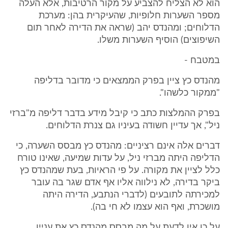
הוא לא הצליח להצביע על מקור הרטיבות, אלא העלה
מספר השערות חלופיות, שהעיקרית בהן: מערכת
הדלוחים; ומהנדס יהב (שראה את הדירה לאחר תום
השיפוצים) הוסיף השערות משלו.
במטבח -
מהנדס כץ ציין בפרק הממצאים כי מדובר בדליפה
"ממקור כלשהו".
בפרק ההמלצות כתב כי קיבל מידע בדבר דליפה מ"ברזי
ניל", אך עדיין חשודה בעיניו גם צנרת הדלוחים.
דברים אלה אינם רציניים: מהנדס כץ מבסס השערה, כי
הדליפה היתה מברזי ניל, על עדות שמיעה, שאינו טורח
כלל לציין את מקורה. על פי הראיות, בעת שמהנדס כץ
ביקר בדירה, לא נילווה אליו אף אדם שגר בה עובר
למכירתה לתובעים (לדברי הנתבע, הדירה היתה
מושכרת, ואף הוא עצמו לא חי בה).
על כן אין לדעת על מה מבסס מהנדס כץ את עניין