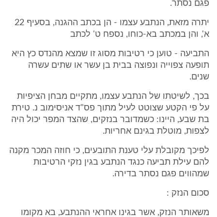
פגם נסתר.
יתרה מזאת, הנתבע עצמו - הן בכתב ההגנה, בסעיף 22
א', והן במכתב בא-כוחו, נספח ט' לכתב
התביעה - טוען כי רטיבות מסוג זו שמצא מהנדס כץ היא
תופעה צפוייה ונפוצה בבית בן עשר או שתים עשרה
שנים.
בכך, לשיטתו של הנתבע עצמו, מתקיים מבחן הציפיות
על פי הקטע שצוטט לעיל מתוך פס"ד אניסימוב נ. טירת
בת שבע, היינו: כשמדובר בנזקים, שהצד המפר יכול היה
לצפות, מוטלת בגינם אחריות.
לפיכך מקובלת עלי טענת התובעים, כי חוזה המכר מקנה
להם עילת תביעה כנגד הנתבע בגין נזקי הרטיבות
שמהווים פגם נסתר בדירה.
סכום הנזק :
משאותר הנזק, אשר בגינו אחראי ההנתבע, בא מקומו