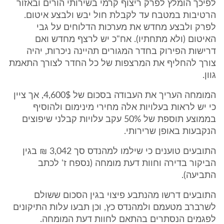
לפיכך הומלץ לפרק ריצוף קרמי בשירותי הורים ובאזור
הרטיבות במטבח עד לקבלת חול יבש ולבצע איטום.
לפרק ולבצע מחדש את מערכות הדלוחים על גבי
האיטום (ולא מתחתיו). אח"כ יש לרצף מחדש ואם
דרישות הפירוק בחדר המגורים תהיינה ניכרות, יהיה
צורך להחליף את המרצפות של כל החדר לצורך התאמת
גוון.
המומחה העריך את העבודה בסכום של 4,600$, אך ציין
כי יש לראות בעלויות אלה מחירי מינימום ולהוסיף
בממוצע תוספת של 50% עקב עלויות קבלני שיפוצים
הנקבעות באופן שרירותי.
התובעים טוענים כי שילמו למהנדס סך 3,042 ₪ בגין
הביקור בדירה וחוות דעת מומחה (נספח ז' לכתב
התביעה).
התובעים דרשו מהנתבע פיצוי בגין הסכום ששולם
לשרברב מטעמם ולמהנדס כץ, וכן תבעו עלות התיקונים
לפגמים הנסתרים בהתאם לחוות דעת המומחה.