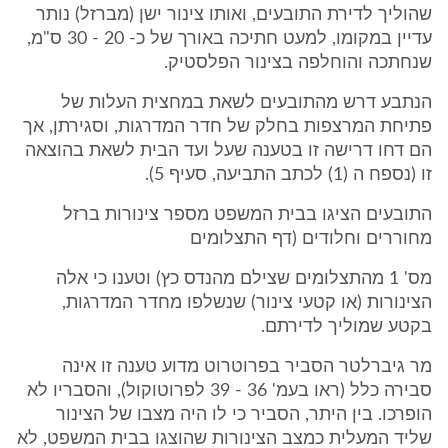
שהוליך לדירת התובעים, ואותו צינור ישן (מברזל) נותר
עדיין במקומו, למעט חתיכה באורך של כ- 20 - 30 ס"מ,
שנחתכה והוחלפה בצינור הפלסטיק.
הנתבע דרש מהתובעים לשאת במחצית העלות של
פתיחת המרצפות בחלק של חדר המדרגות, וסגירתן, אך
הם דחו דרישה זו בטענה שעל ועד הבית לשאת בהוצאה
זו (נספח ה (1) לכתב התביעה, סעיף 5).
התובעים הציגו בבית המשפט מספר צינורות ברזל
מחוררים וחלודים (דף התצלומים
מס' 1 מהתצלומים שצילם מהנדס כץ) וטענו כי אלה
הצינורות (או קטעי צינור) שנשלפו מחדר המדרגות,
בקטע שמוליך לדירתם.
מר גיברלטר הסביר בפרוטרוט מדוע טענה זו אינה
סבירה כלל (ראו בעמ' 36 - 39 לפרוטוקול), והסבריו לא
הופרכו. בין היתר, הסביר כי לו היה מצבו של הצינור
שליד המעלית כמצב הצינורות שהוצגו בבית המשפט, לא