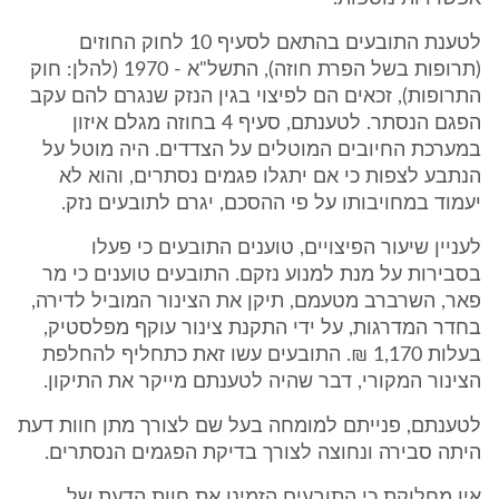
לטענת התובעים בהתאם לסעיף 10 לחוק החוזים
(תרופות בשל הפרת חוזה), התשל"א - 1970 (להלן: חוק
התרופות), זכאים הם לפיצוי בגין הנזק שנגרם להם עקב
הפגם הנסתר. לטענתם, סעיף 4 בחוזה מגלם איזון
במערכת החיובים המוטלים על הצדדים. היה מוטל על
הנתבע לצפות כי אם יתגלו פגמים נסתרים, והוא לא
יעמוד במחויבותו על פי ההסכם, יגרם לתובעים נזק.
לעניין שיעור הפיצויים, טוענים התובעים כי פעלו
בסבירות על מנת למנוע נזקם. התובעים טוענים כי מר
פאר, השרברב מטעמם, תיקן את הצינור המוביל לדירה,
בחדר המדרגות, על ידי התקנת צינור עוקף מפלסטיק,
בעלות 1,170 ₪. התובעים עשו זאת כתחליף להחלפת
הצינור המקורי, דבר שהיה לטענתם מייקר את התיקון.
לטענתם, פנייתם למומחה בעל שם לצורך מתן חוות דעת
היתה סבירה ונחוצה לצורך בדיקת הפגמים הנסתרים.
אין מחלוקת כי התובעים הזמינו את חוות הדעת של